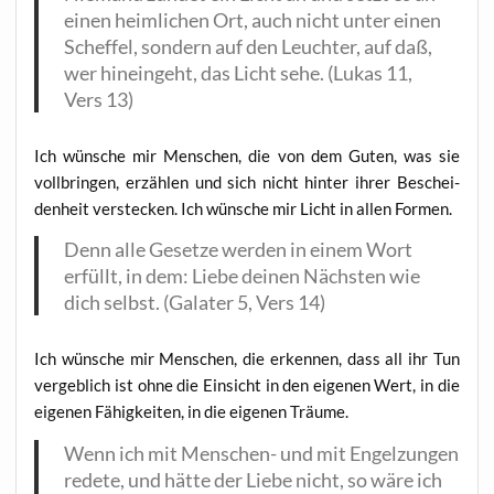
einen heim­li­chen Ort, auch nicht unter einen
Schef­fel, son­dern auf den Leuch­ter, auf daß,
wer hin­ein­geht, das Licht sehe. (Lukas 11,
Vers 13)
Ich wün­sche mir Men­schen, die von dem Guten, was sie
voll­brin­gen, erzäh­len und sich nicht hin­ter ihrer Beschei­
den­heit ver­ste­cken. Ich wün­sche mir Licht in allen Formen.
Denn alle Geset­ze wer­den in einem Wort
erfüllt, in dem: Lie­be dei­nen Nächs­ten wie
dich selbst. (Gala­ter 5, Vers 14)
Ich wün­sche mir Men­schen, die erken­nen, dass all ihr Tun
ver­geb­lich ist ohne die Ein­sicht in den eige­nen Wert, in die
eige­nen Fähig­kei­ten, in die eige­nen Träume.
Wenn ich mit Men­schen- und mit Engel­zun­gen
rede­te, und hät­te der Lie­be nicht, so wäre ich