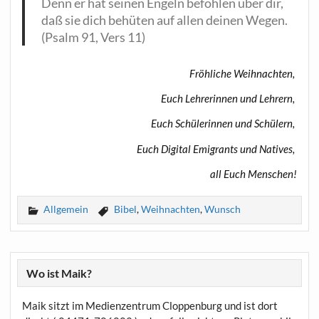
Denn er hat sei­nen Engeln befoh­len über dir,
daß sie dich behü­ten auf allen dei­nen Wegen.
(Psalm 91, Vers 11)
Fröh­li­che Weihnachten,
Euch Leh­re­rin­nen und Lehrern,
Euch Schü­le­rin­nen und Schülern,
Euch Digi­tal Emi­grants und Natives,
all Euch Menschen!
Allgemein
Bibel
,
Weihnachten
,
Wunsch
Wo ist Maik?
Maik sitzt im Medienzentrum Cloppenburg und ist dort