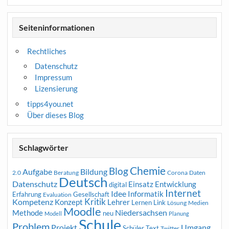
Seiteninformationen
Rechtliches
Datenschutz
Impressum
Lizensierung
tipps4you.net
Über dieses Blog
Schlagwörter
Chemie
Blog
Aufgabe
Bildung
2.0
Beratung
Corona
Daten
Deutsch
Datenschutz
Entwicklung
Einsatz
digital
Internet
Idee
Informatik
Erfahrung
Gesellschaft
Evaluation
Kritik
Kompetenz
Konzept
Lehrer
Lernen
Link
Medien
Lösung
Moodle
Niedersachsen
Methode
neu
Modell
Planung
Schule
Problem
Projekt
Umgang
Schüler
Text
Twitter