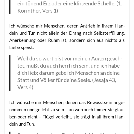
ein tönend Erz oder eine klin­gen­de Schel­le. (1.
Korin­ther, Vers 1)
Ich wün­sche mir Men­schen, deren Antrieb in ihrem Han­
deln und Tun nicht allein der Drang nach Selbst­er­fül­lung,
Aner­ken­nung oder Ruhm ist, son­dern sich aus nichts als
Lie­be speist.
Weil du so wert bist vor mei­nen Augen geach­
tet, mußt du auch herrl ich sein, und ich habe
dich lieb; dar­um gebe ich Men­schen an dei­ne
Statt und Völ­ker für dei­ne See­le. (Jesa­ja 43,
Vers 4)
Ich wün­sche mir Men­schen, denen das Bewusst­sein ange­
nom­men und geliebt zu sein – an wen auch immer sie glau­
ben oder nicht – Flü­gel ver­leiht, sie trägt in all ihrem Han­
deln und Tun.