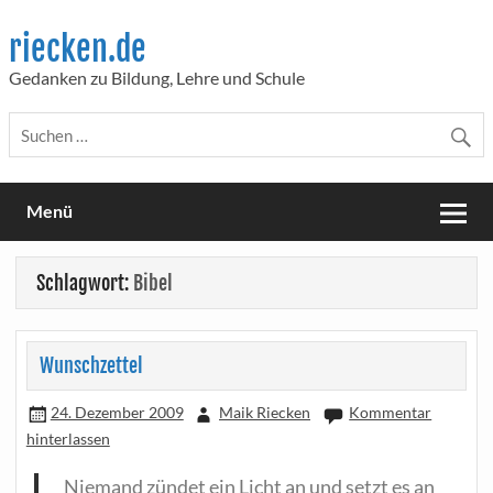
Skip
to
riecken.de
content
Gedanken zu Bildung, Lehre und Schule
Menü
Schlagwort:
Bibel
Wunschzettel
24. Dezember 2009
Maik Riecken
Kommentar
hinterlassen
Nie­mand zün­det ein Licht an und setzt es an