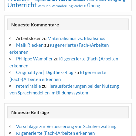
Unterricht
Übung
Versuch
Web2.0
Veränderung
Neueste Kommentare
Arbeitsloser
zu
Materialismus vs. Idealismus
Maik Riecken
zu
generierte (Fach-)Arbeiten
KI
erkennen
Philippe Wampfler
zu
generierte (Fach-)Arbeiten
KI
erkennen
Originality.ai | Digithek-Blog
zu
generierte
KI
(Fach-)Arbeiten erkennen
retemirabile
zu
Herausforderungen bei der Nutzung
von Sprachmodellen im Bildungssystem
Neueste Beiträge
Vorschläge zur Verbesserung von Schulverwaltung
generierte (Fach-)Arbeiten erkennen
KI