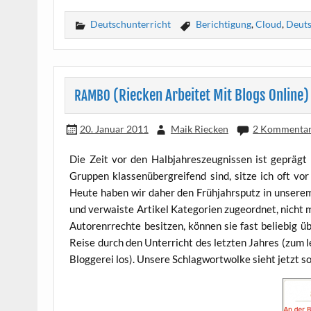
Deutschunterricht
Berichtigung
,
Cloud
,
Deut
(Riecken Arbeitet Mit Blogs Online)
RAMBO
20. Januar 2011
Maik Riecken
2 Kommenta
Die Zeit vor den Halb­jah­res­zeug­nis­sen ist geprägt v
Grup­pen klas­sen­über­grei­fend sind, sit­ze ich oft vo
Heu­te haben wir daher den Früh­jahrs­putz in unse­rem
und ver­wais­te Arti­kel Kate­go­rien zuge­ord­net, nicht
Autorenrrech­te besit­zen, kön­nen sie fast belie­big übe
Rei­se durch den Unter­richt des letz­ten Jah­res (zum le
Blog­ge­rei los). Unse­re Schlag­wort­wol­ke sieht jetzt s