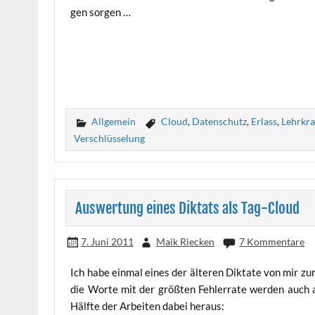
gen sorgen …
Allgemein
Cloud
,
Datenschutz
,
Erlass
,
Lehrkra
Verschlüsselung
Auswertung eines Diktats als Tag-Cloud
7. Juni 2011
Maik Riecken
7 Kommentare
Ich habe ein­mal eines der älte­ren Dik­ta­te von mir zu
die Wor­te mit der größ­ten Feh­ler­ra­te wer­den auc
Hälf­te der Arbei­ten dabei heraus: