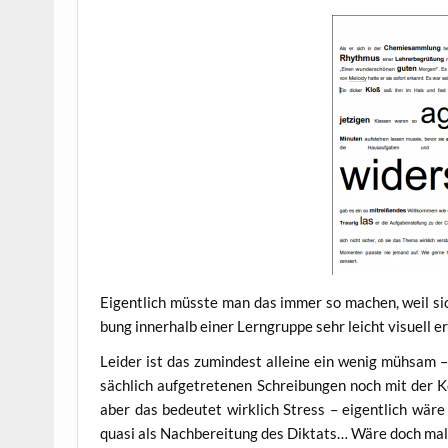
Eigent­lich müss­te man das immer so machen, weil sich
bung inner­halb einer Lern­grup­pe sehr leicht visu­ell e
Lei­der ist das zumin­dest allei­ne ein wenig müh­sam –
säch­lich auf­ge­tre­te­nen Schrei­bun­gen noch mit der 
aber das bedeu­tet wirk­lich Stress – eigent­lich wäre
qua­si als Nach­be­rei­tung des Dik­tats… Wäre doch m