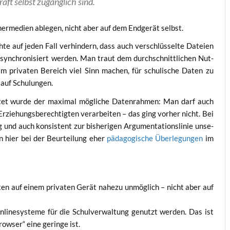
raft selbst zugäng­lich sind.
er­me­di­en able­gen, nicht aber auf dem End­ge­rät selbst.
te auf jeden Fall ver­hin­dern, dass auch ver­schlüs­sel­te Datei­en
yn­chro­ni­siert wer­den. Man traut dem durch­schnitt­li­chen Nut­
e im pri­va­ten Bereich viel Sinn machen, für schu­li­sche Daten zu
n auf Schulungen.
i­tet wur­de der maxi­mal mög­li­che Daten­rah­men: Man darf auch
­hungs­be­rech­tig­ten ver­ar­bei­ten – das ging vor­her nicht. Bei
nd auch kon­sis­tent zur bis­he­ri­gen Argu­men­ta­ti­ons­li­nie unse­
en hier bei der Beur­tei­lung eher
päd­ago­gi­sche Über­le­gun­gen
im
ten auf einem pri­va­ten Gerät nahe­zu unmög­lich – nicht aber auf
line­sys­te­me für die Schul­ver­wal­tung genutzt wer­den. Das ist
row­ser“ eine gerin­ge ist.