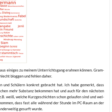
r­aus eini­ges zu mei­nem Unter­richts­gang erah­nen kön­nen. Gram­
chlecht blog­gen und feh­len daher.
n­nen und Schü­lern kon­kret gebracht hat. Ich habe gemerkt, dass
ss­chen mehr Sub­stanz bekom­men hat und auch für den nächs­ten
z.B. weiß, wel­che Kurz­ge­schich­ten schon gelau­fen sind und wel­
­nom­men, dass fast alle wäh­rend der Stun­de im PC-Raum an der
 ander­wei­tig gesurft wurde.