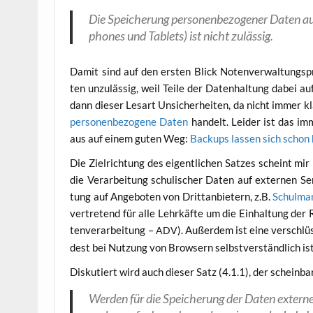
Die Spei­che­rung per­so­nen­be­zo­ge­ner Daten au
phones und Tablets) ist nicht zulässig.
Damit sind auf den ers­ten Blick Noten­ver­wal­tungs­
ten unzu­läs­sig, weil Tei­le der Daten­hal­tung dabei a
dann die­ser Les­art Unsi­cher­hei­ten, da nicht immer kl
per­so­nen­be­zo­ge­ne Daten
han­delt. Lei­der ist das imm
aus auf einem guten Weg:
Back­ups las­sen sich schon 
Die Ziel­rich­tung des eigent­li­chen Sat­zes scheint mir
die Ver­ar­bei­tung schu­li­scher Daten auf exter­nen Se
tung auf Ange­bo­ten von Dritt­an­bie­tern, z.B.
Schul­ma­
ver­tre­tend für alle Lehr­käf­te um die Ein­hal­tung der 
ten­ver­ar­bei­tung –
). Außer­dem ist eine ver­schlüs
ADV
dest bei Nut­zung von Brow­sern selbst­ver­ständ­lich ist
Dis­ku­tiert wird auch die­ser Satz (4.1.1), der schein­
Wer­den für die Spei­che­rung der Daten exter­ne 