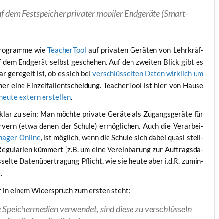
f dem Fest­spei­cher pri­va­ter mobi­ler End­ge­rä­te (Smart­
pro­gram­me wie
Tea­cher­Tool
auf pri­va­ten Gerä­ten von Lehr­kräf­
uf dem End­ge­rät selbst gesche­hen. Auf den zwei­ten Blick gibt es
ar gere­gelt ist, ob es sich bei
ver­schlüs­sel­ten Daten wirk­lich um
er eine Ein­zel­fall­ent­schei­dung. Tea­cher­Tool ist hier von Hau­se
heu­te extern erstel­len
.
 klar zu sein: Man möch­te pri­va­te Gerä­te als Zugangs­ge­rä­te für
r­vern (etwa denen der Schu­le) ermög­li­chen. Auch die Ver­ar­bei­
na­ger Online
, ist mög­lich, wenn die Schu­le sich dabei qua­si stell­
Regu­la­ri­en küm­mert (z.B. um eine Ver­ein­ba­rung zur Auf­trags­da­
­sel­te Daten­über­tra­gung Pflicht, wie sie heu­te aber i.d.R. zumin­
.
bar in einem Wider­spruch zum ers­ten steht:
Spei­cher­me­di­en ver­wen­det, sind die­se zu ver­schlüs­seln