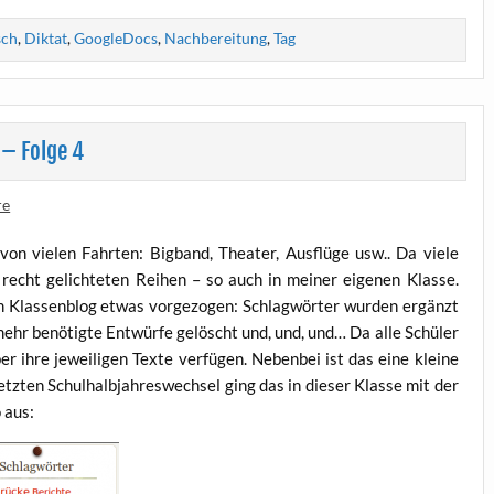
sch
,
Diktat
,
GoogleDocs
,
Nachbereitung
,
Tag
 – Folge 4
re
on vie­len Fahr­ten: Big­band, Thea­ter, Aus­flü­ge usw.. Da vie­le
r recht gelich­te­ten Rei­hen – so auch in mei­ner eige­nen Klas­se.
 Klas­sen­blog etwas vor­ge­zo­gen: Schlag­wör­ter wur­den ergänzt
 mehr benö­tig­te Ent­wür­fe gelöscht und, und, und… Da alle Schü­ler
r ihre jewei­li­gen Tex­te ver­fü­gen. Neben­bei ist das eine klei­ne
tz­ten Schul­halb­jah­res­wech­sel ging das in die­ser Klas­se mit der
o aus: