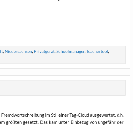
ft
,
Niedersachsen
,
Privatgerät
,
Schoolmanager
,
Teachertool
,
r Fremd­wort­schrei­bung im Stil einer Tag-Cloud aus­ge­wer­tet, d.h.
h am größ­ten gesetzt. Das kam unter Ein­be­zug von unge­fähr der