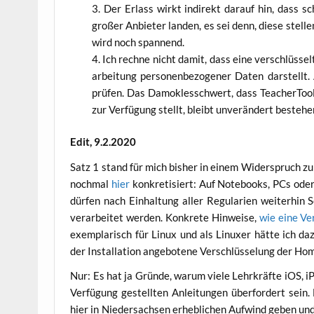
Der Erlass wirkt indi­rekt dar­auf hin, dass sc
gro­ßer Anbie­ter lan­den, es sei denn, die­se stel­l
wird noch spannend.
Ich rech­ne nicht damit, dass eine ver­schlüs­se
ar­bei­tung per­so­nen­be­zo­ge­ner Daten dar­ste
prü­fen. Das Damo­kles­schwert, dass Tea­cher­Tool
zur Ver­fü­gung stellt, bleibt unver­än­dert bestehe
Edit, 9.2.2020
Satz 1 stand für mich bis­her in einem Wider­spruch zu 
noch­mal
hier
kon­kre­ti­siert: Auf Note­books, PCs ode
dür­fen nach Ein­hal­tung aller Regu­la­ri­en wei­ter­hin
ver­ar­bei­tet wer­den. Kon­kre­te Hin­wei­se,
wie eine Ver
exem­pla­risch für Linux und als Linux­er hät­te ich daz
der Instal­la­ti­on ange­bo­te­ne Ver­schlüs­se­lung der Ho
Nur: Es hat ja Grün­de, war­um vie­le Lehr­kräf­te iOS, 
Ver­fü­gung gestell­ten Anlei­tun­gen über­for­dert sein
hier in Nie­der­sach­sen erheb­li­chen Auf­wind geben und f