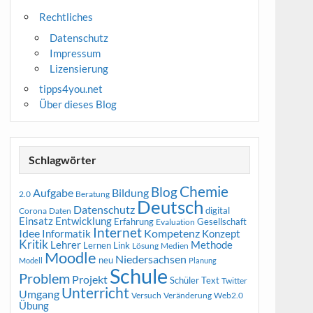
Rechtliches
Datenschutz
Impressum
Lizensierung
tipps4you.net
Über dieses Blog
Schlagwörter
Chemie
Blog
Aufgabe
Bildung
2.0
Beratung
Deutsch
Datenschutz
digital
Corona
Daten
Entwicklung
Einsatz
Erfahrung
Gesellschaft
Evaluation
Internet
Idee
Informatik
Kompetenz
Konzept
Kritik
Methode
Lehrer
Lernen
Link
Medien
Lösung
Moodle
Niedersachsen
neu
Modell
Planung
Schule
Problem
Projekt
Schüler
Text
Twitter
Unterricht
Umgang
Versuch
Web2.0
Veränderung
Übung