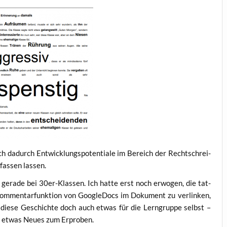
 dadurch Ent­wick­lungs­po­ten­tia­le im Bereich der Recht­schrei­
rfas­sen lassen.
 gera­de bei 30er-Klas­sen. Ich hat­te erst noch erwo­gen, die tat­
Kom­men­tar­funk­ti­on von Goo­g­le­Docs im Doku­ment zu ver­lin­ken,
 die­se Geschich­te doch auch etwas für die Lern­grup­pe selbst –
al etwas Neu­es zum Erproben.