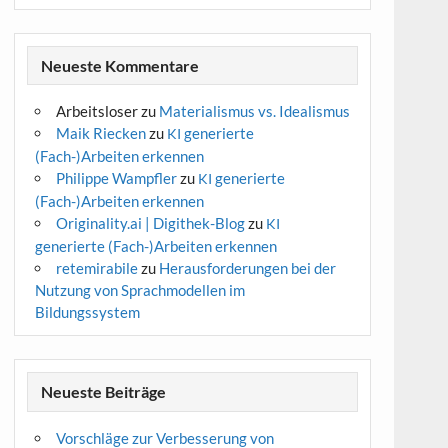
Neueste Kommentare
Arbeitsloser
zu
Materialismus vs. Idealismus
Maik Riecken
zu
generierte
KI
(Fach-)Arbeiten erkennen
Philippe Wampfler
zu
generierte
KI
(Fach-)Arbeiten erkennen
Originality.ai | Digithek-Blog
zu
KI
generierte (Fach-)Arbeiten erkennen
retemirabile
zu
Herausforderungen bei der
Nutzung von Sprachmodellen im
Bildungssystem
Neueste Beiträge
Vorschläge zur Verbesserung von