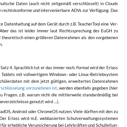
hu­li­sche Daten (auch nicht zeit­ge­mäß ver­schlüs­selt) in Clouds
en rechts­kon­for­me und inter­ve­nier­ba­re ADVs zur Ver­fü­gung. Das
l­te Daten­hal­tung auf dem Gerät durch z.B. Tea­cher­Tool eine Ver­
llt. Aber das ist lei­der immer laut Rechts­spre­chung des EuGH zu
 theo­re­tisch einen grö­ße­ren Daten­rah­men als den vor­ge­be­nen
n.
Satz 4. Sprach­lich tut er das immer noch. For­mal wird der Erlass
r Tablets mit voll­wer­ti­gem Win­dows- oder Linux-Betrieb­sys­tem
 Schü­ler­da­ten mit dem jetzt gül­ti­gen, erwei­ter­ten Daten­rah­men
­schlüs­se­lung vor­zu­neh­men ist
, wer­den eben­falls gege­ben (hier
u Fra­gen. z.B. war­um nicht die mitt­ler­wei­le stan­dard­mä­ßig bei
me­ver­zeich­nis­se genutzt wird …).
iPa­dOS, Android oder Chro­me­OS nut­zen. Vie­le dürf­ten mit den zu
. Der Erlass wird m.E. web­ba­sier­ten Schul­ver­wal­tungs­sys­te­men
ür erheb­li­che Ver­un­si­che­rung bei Lehr­kräf­ten und Schul­lei­tun­