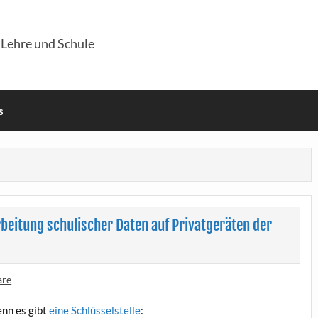
 Lehre und Schule
s
arbeitung schulischer Daten auf Privatgeräten der
are
enn es gibt
eine Schlüs­sel­stel­le
: