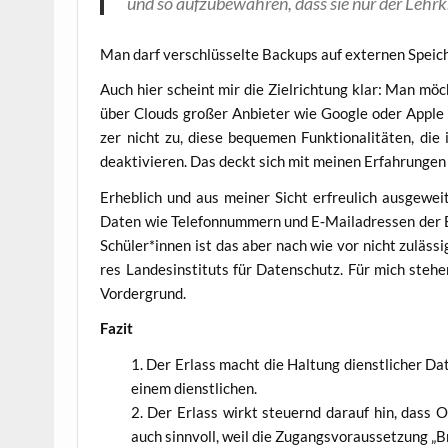
und so auf­zu­be­wah­ren, dass sie nur der Lehr­k
Man darf ver­schlüs­sel­te Back­ups auf exter­nen Spei­ch
Auch hier scheint mir die Ziel­rich­tung klar: Man möch­
über Clouds gro­ßer Anbie­ter wie Goog­le oder Apple s
zer nicht zu, die­se beque­men Funk­tio­na­li­tä­ten, di
deak­ti­vie­ren. Das deckt sich mit mei­nen Erfah­run­ge
Erheb­lich und aus mei­ner Sicht erfreu­lich aus­ge­we
Daten wie Tele­fon­num­mern und E‑Mailadressen der Erzie
Schüler*innen ist das aber nach wie vor nicht zuläs­sig u
res Lan­des­in­sti­tuts für Daten­schutz. Für mich ste­h
Vordergrund.
Fazit
Der Erlass macht die Hal­tung dienst­li­cher Da
einem dienstlichen.
Der Erlass wirkt steu­ernd dar­auf hin, dass On
auch sinn­voll, weil die Zugangs­vor­aus­set­zung „B