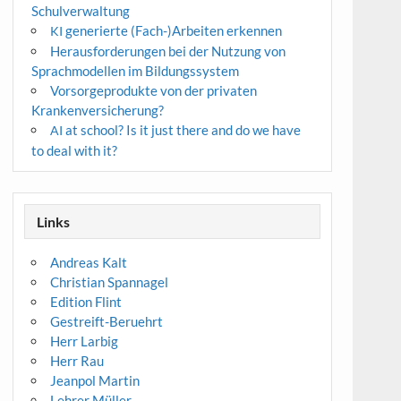
Schulverwaltung
generierte (Fach-)Arbeiten erkennen
KI
Herausforderungen bei der Nutzung von
Sprachmodellen im Bildungssystem
Vorsorgeprodukte von der privaten
Krankenversicherung?
at school? Is it just there and do we have
AI
to deal with it?
Links
Andreas Kalt
Christian Spannagel
Edition Flint
Gestreift-Beruehrt
Herr Larbig
Herr Rau
Jeanpol Martin
Lehrer Müller