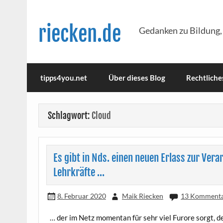
Skip
to
content
riecken.de
Gedanken zu Bildung,
tipps4you.net
Über dieses Blog
Rechtliche
Schlagwort:
Cloud
Es gibt in Nds. einen neuen Erlass zur Ver
Lehrkräfte …
8. Februar 2020
Maik Riecken
13 Komment
… der im Netz momen­tan für sehr viel Furo­re sorgt, d