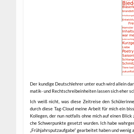
Der kun­di­ge Deutsch­leh­rer unter euch wird allein da
ma­tik- und Recht­schreib­ein­hei­ten las­sen sich eher s
Ich weiß nicht, was die­se Zeit­rei­se den Schü­le­ri
durch die­se Tag-Cloud mei­ne Arbeit für mich ein bi
Kol­le­gen, der nun not­falls ohne mich auf einen Blick 
che Schwer­punk­te gesetzt wur­den. Ich habe wahr­ge
„Früh­jahrs­putz­auf­ga­be“ gear­bei­tet haben und wenig