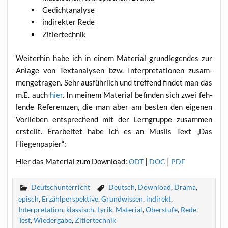
Gedicht­ana­ly­se
indi­rek­ter Rede
Zitier­tech­nik
Wei­ter­hin habe ich in einem Mate­ri­al grund­le­gen­des zur
Anla­ge von Text­ana­ly­sen bzw. Inter­pre­ta­tio­nen zusam­
men­ge­tra­gen. Sehr aus­führ­lich und tref­fend fin­det man das
m.E. auch
hier
. In mei­nem Mate­ri­al befin­den sich zwei feh­
len­de Refe­rem­zen, die man aber am bes­ten den eige­nen
Vor­lie­ben ent­spre­chend mit der Lern­grup­pe zusam­men
erstellt. Erar­bei­tet habe ich es an Musils Text „Das
Fliegenpapier“:
Hier das Mate­ri­al zum Down­load:
|
|
ODT
DOC
PDF
Deutschunterricht
Deutsch
,
Download
,
Drama
,
episch
,
Erzählperspektive
,
Grundwissen
,
indirekt
,
Interpretation
,
klassisch
,
Lyrik
,
Material
,
Oberstufe
,
Rede
,
Test
,
Wiedergabe
,
Zitiertechnik