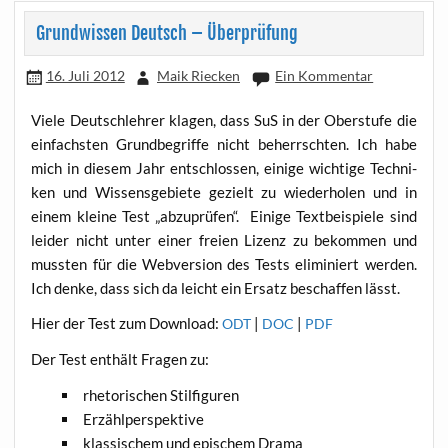
Grundwissen Deutsch – Überprüfung
16. Juli 2012
Maik Riecken
Ein Kommentar
Vie­le Deutsch­leh­rer kla­gen, dass SuS in der Ober­stu­fe die
ein­fachs­ten Grund­be­grif­fe nicht beherrsch­ten. Ich habe
mich in die­sem Jahr ent­schlos­sen, eini­ge wich­ti­ge Tech­ni­
ken und Wis­sens­ge­bie­te gezielt zu wie­der­ho­len und in
einem klei­ne Test „abzu­prü­fen“. Eini­ge Text­bei­spie­le sind
lei­der nicht unter einer frei­en Lizenz zu bekom­men und
muss­ten für die Web­ver­si­on des Tests eli­mi­niert wer­den.
Ich den­ke, dass sich da leicht ein Ersatz beschaf­fen lässt.
Hier der Test zum Down­load:
|
|
ODT
DOC
PDF
Der Test ent­hält Fra­gen zu:
rhe­to­ri­schen Stilfiguren
Erzähl­per­spek­ti­ve
klas­si­schem und epi­schem Drama