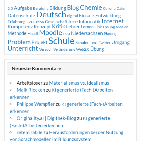
Chemie
Blog
Aufgabe
Bildung
2.0
Beratung
Corona
Daten
Deutsch
Datenschutz
Entwicklung
Einsatz
digital
Internet
Idee
Informatik
Erfahrung
Gesellschaft
Evaluation
Kritik
Kompetenz
Konzept
Lehrer
Lernen
Link
Medien
Lösung
Moodle
Niedersachsen
Methode
neu
Modell
Planung
Schule
Problem
Projekt
Umgang
Schüler
Text
Twitter
Unterricht
Übung
Versuch
Web2.0
Veränderung
Neueste Kommentare
Arbeitsloser
zu
Materialismus vs. Idealismus
Maik Riecken
zu
generierte (Fach-)Arbeiten
KI
erkennen
Philippe Wampfler
zu
generierte (Fach-)Arbeiten
KI
erkennen
Originality.ai | Digithek-Blog
zu
generierte
KI
(Fach-)Arbeiten erkennen
retemirabile
zu
Herausforderungen bei der Nutzung
von Sprachmodellen im Bildungssystem