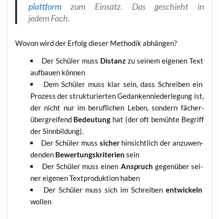
platt­form
zum Ein­satz. Das geschieht in
jedem Fach.
Wovon wird der Erfolg die­ser Metho­dik abhängen?
Der Schü­ler muss
Distanz
zu sei­nem eige­nen Text
auf­bau­en können
Dem Schü­ler muss klar sein, dass Schrei­ben ein
Pro­zess der struk­tu­rier­ten Gedan­ken­nie­der­le­gung ist,
der nicht nur im beruf­li­chen Leben, son­dern fächer­
über­grei­fend
Bedeu­tung
hat (der oft bemüh­te Begriff
der Sinnbildung).
Der Schü­ler muss
sicher
hin­sicht­lich der anzu­wen­
den­den
Bewer­tungs­kri­te­ri­en
sein
Der Schü­ler muss einen
Anspruch
gegen­über sei­
ner eige­nen Text­pro­duk­ti­on haben
Der Schü­ler muss sich im Schrei­ben
ent­wi­ckeln
wollen