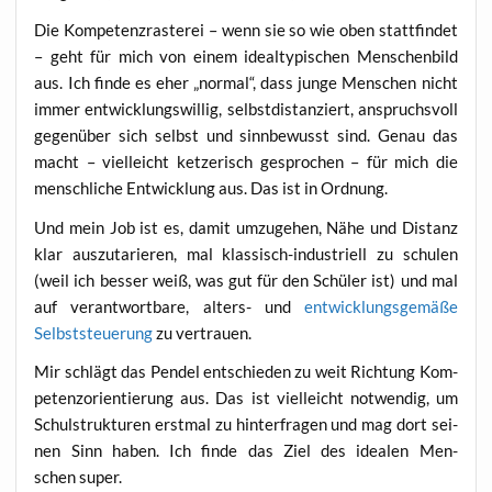
Die Kom­pe­tenz­ras­te­rei – wenn sie so wie oben statt­fin­det
– geht für mich von einem ide­al­ty­pi­schen Men­schen­bild
aus. Ich fin­de es eher „nor­mal“, dass jun­ge Men­schen nicht
immer ent­wick­lungs­wil­lig, selbst­di­stan­ziert, anspruchs­voll
gegen­über sich selbst und sinn­be­wusst sind. Genau das
macht – viel­leicht ket­ze­risch gespro­chen – für mich die
mensch­li­che Ent­wick­lung aus. Das ist in Ordnung.
Und mein Job ist es, damit umzu­ge­hen, Nähe und Distanz
klar aus­zu­ta­rie­ren, mal klas­sisch-indus­tri­ell zu schu­len
(weil ich bes­ser weiß, was gut für den Schü­ler ist) und mal
auf ver­ant­wort­ba­re, alters- und
ent­wick­lungs­ge­mä­ße
Selbst­steue­rung
zu vertrauen.
Mir schlägt das Pen­del ent­schie­den zu weit Rich­tung Kom­
pe­tenz­ori­en­tie­rung aus. Das ist viel­leicht not­wen­dig, um
Schul­struk­tu­ren erst­mal zu hin­ter­fra­gen und mag dort sei­
nen Sinn haben. Ich fin­de das Ziel des idea­len Men­
schen super.