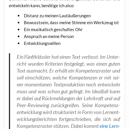
ent­wi­ckeln kann, benö­ti­ge ich also:
Distanz zu mei­nen Lautäußerungen
Bewusst­sein, dass mei­ne Stim­me ein Werk­zeug ist
Ein musi­ka­lisch geschul­tes Ohr
Anspruch an mei­ne Person
Ent­wick­lungs­wil­len
Ein Fünft­kläss­ler hat einen Text ver­fasst. Im Unter­
richt wur­den Kri­te­ri­en fest­ge­legt, was einen guten
Text aus­macht. Er erhält ein Kom­pe­tenz­ras­ter und
soll ein­schät­zen, wel­che Kom­pe­ten­zen er mit sei­
ner momen­ta­nen Text­pro­duk­ti­on noch ent­wi­ckeln
muss und was schon gut gelingt. Im Ide­al­fall kann
er dabei auf Rück­mel­dun­gen der Lehr­kraft und auf
Peer-Revie­w­ing zurück­grei­fen. Sei­ne Kom­pe­tenz­
ent­wick­lung wird struk­tu­riert in Form von Lern­ent­
wick­lungs­be­rich­ten fort­ge­schrie­ben, die sich auf
Kom­pe­tenz­ras­ter stüt­zen. Dabei kommt
eine Lern­