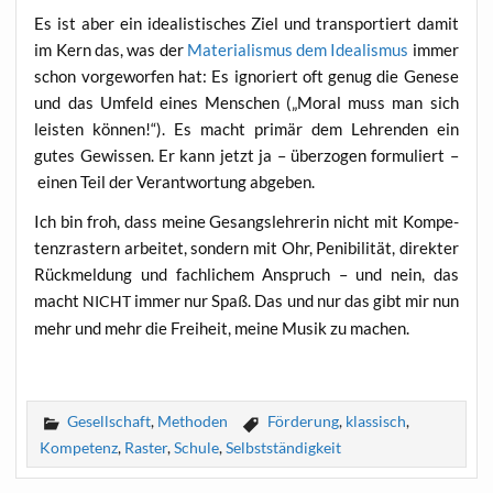
Es ist aber ein idea­lis­ti­sches Ziel und trans­por­tiert damit
im Kern das, was der
Mate­ria­lis­mus dem Idea­lis­mus
immer
schon vor­ge­wor­fen hat: Es igno­riert oft genug die Gene­se
und das Umfeld eines Men­schen („Moral muss man sich
leis­ten kön­nen!“). Es macht pri­mär dem Leh­ren­den ein
gutes Gewis­sen. Er kann jetzt ja – über­zo­gen for­mu­liert –
einen Teil der Ver­ant­wor­tung abgeben.
Ich bin froh, dass mei­ne Gesangs­leh­re­rin nicht mit Kom­pe­
tenz­ras­tern arbei­tet, son­dern mit Ohr, Peni­bi­li­tät, direk­ter
Rück­mel­dung und fach­li­chem Anspruch – und nein, das
macht
immer nur Spaß. Das und nur das gibt mir nun
NICHT
mehr und mehr die Frei­heit, mei­ne Musik zu machen.
Gesellschaft
,
Methoden
Förderung
,
klassisch
,
Kompetenz
,
Raster
,
Schule
,
Selbstständigkeit