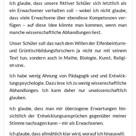
Ich glau­be, dass unse­re fik­ti­ver Schü­ler sich letzt­lich als
ein Erwach­se­ner ver­hal­ten soll – wobei ich nicht glau­be,
dass vie­le Erwach­se­ne über eben­die­se Kom­pe­ten­zen ver­
fü­gen – auf die­se Idee könn­te man kom­men, wenn man
man­che wis­sen­schaft­li­che Abhand­lun­gen liest.
Unser Schü­ler soll das nach dem Wil­len der Elfen­bein­turm-
und Grün­tisch­bil­dungs­for­schern ja nicht nur mit sei­nem
Text tun, son­dern auch in Mathe, Bio­lo­gie, Kunst, Reli­gi­
on usw..
Ich habe wenig Ahnung von Päd­ago­gik und und Ent­wick­
lungs­psy­cho­lo­gie. Dazu lese ich zu wenig wis­sen­schaft­li­che
Abhand­lun­gen. Ich kann daher nur unwis­sen­schaft­lich
glauben.
Ich glau­be, dass man mir über­zo­ge­ne Erwar­tun­gen hin­
sicht­lich der Ent­wick­lungs­an­sprü­chen gegen­über mei­ner
Stim­me nach­sa­gen kann – mir als Erwachsenen.
Ich glau­be, dass all­mäh­lich klar wird, wor­auf ich hinauswill.