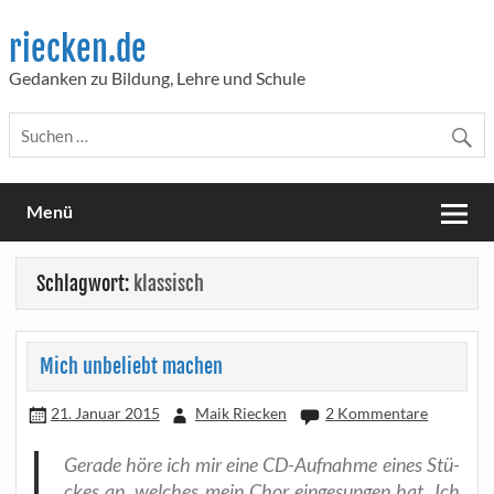
Skip
to
riecken.de
content
Gedanken zu Bildung, Lehre und Schule
Menü
Schlagwort:
klassisch
Mich unbeliebt machen
21. Januar 2015
Maik Riecken
2 Kommentare
Gera­de höre ich mir eine CD-Auf­nah­me eines Stü­
ckes an, wel­ches mein Chor ein­ge­sun­gen hat. Ich