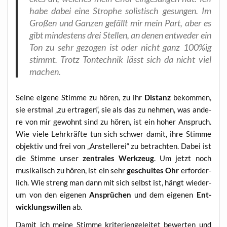
habe dabei eine Stro­phe solis­tisch gesun­gen. Im
Gro­ßen und Gan­zen gefällt mir mein Part, aber es
gibt min­des­tens drei Stel­len, an denen ent­we­der ein
Ton zu sehr gezo­gen ist oder nicht ganz 100%ig
stimmt. Trotz Ton­tech­nik lässt sich da nicht viel
machen.
Sei­ne eige­ne Stim­me zu hören, zu ihr
Distanz
bekom­men,
sie erst­mal „zu ertra­gen“, sie als das zu neh­men, was ande­
re von mir gewohnt sind zu hören, ist ein hoher Anspruch.
Wie vie­le Lehr­kräf­te tun sich schwer damit, ihre Stim­me
objek­tiv und frei von „Anstel­le­rei“ zu betrach­ten. Dabei ist
die Stim­me unser
zen­tra­les Werk­zeug
. Um jetzt noch
musi­ka­lisch zu hören, ist ein sehr
geschul­tes Ohr
erfor­der­
lich. Wie streng man dann mit sich selbst ist, hängt wie­der­
um von den eige­nen
Ansprü­chen
und dem eige­nen
Ent­
wick­lungs­wil­len
ab.
Damit ich mei­ne Stim­me kri­te­ri­en­ge­lei­tet bewer­ten und