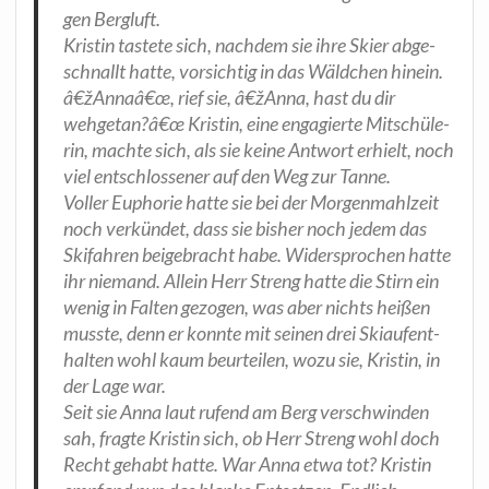
gen Bergluft.
Kris­tin tas­te­te sich, nach­dem sie ihre Ski­er abge­
schnallt hat­te, vor­sich­tig in das Wäld­chen hin­ein.
â€žAnnaâ€œ, rief sie, â€žAnna, hast du dir
wehgetan?â€œ Kris­tin, eine enga­gier­te Mit­schü­le­
rin, mach­te sich, als sie kei­ne Ant­wort erhielt, noch
viel ent­schlos­se­ner auf den Weg zur Tanne.
Vol­ler Eupho­rie hat­te sie bei der Mor­gen­mahl­zeit
noch ver­kün­det, dass sie bis­her noch jedem das
Ski­fah­ren bei­gebracht habe. Wider­spro­chen hat­te
ihr nie­mand. Allein Herr Streng hat­te die Stirn ein
wenig in Fal­ten gezo­gen, was aber nichts hei­ßen
muss­te, denn er konn­te mit sei­nen drei Ski­auf­ent­
hal­ten wohl kaum beur­tei­len, wozu sie, Kris­tin, in
der Lage war.
Seit sie Anna laut rufend am Berg ver­schwin­den
sah, frag­te Kris­tin sich, ob Herr Streng wohl doch
Recht gehabt hat­te. War Anna etwa tot? Kris­tin