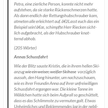
Petra, eine zier­li­che Per­son, konn­te nicht mehr
auf­ste­hen, da sie star­ke Rücken­schmer­zen hat­te.
Als dann end­lich der Ret­tungs­hub­schrau­ber kam,
atme­ten alle erleich­tert auf. â€žLasst euch das ein
Bei­spiel sein!â€œ, schimpf­te Herr Riecken sicht­
lich auf­ge­bracht, als der Hub­schrau­ber knat­
ternd abhob.
(205 Wör­ter)
Annas Schuss­fahrt
Wie der Blitz saus­te Kris­tin, die in ihrem hel­len Ski­
an­zug
wie ein wei­ser, wei­ßer Ski­ha­se
vor­züg­lich
aus­sah, den Hang hin­un­ter, um nach­zu­schau­en,
wie es ihrer Freun­din Anna auf ihrer unfrei­wil­li­gen
Schuss­fahrt ergan­gen war. Die klei­ne Tan­ne im
Wäld­chen hat­te sich beim Auf­prall so geschüt­telt,
dass es das Schlimms­te zu ver­mu­ten galt. Etwas
Unheim­li­ches und Beklem­men­des lag in der neb­li­