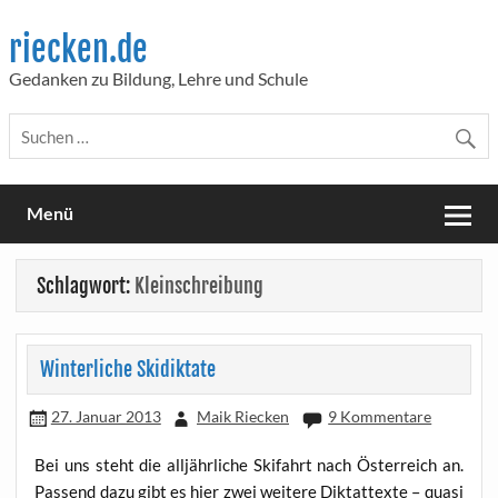
Skip
to
riecken.de
content
Gedanken zu Bildung, Lehre und Schule
Menü
Schlagwort:
Kleinschreibung
Winterliche Skidiktate
27. Januar 2013
Maik Riecken
9 Kommentare
Bei uns steht die all­jähr­li­che Ski­fahrt nach Öster­reich an.
Pas­send dazu gibt es hier zwei wei­te­re Dik­tat­tex­te – qua­si