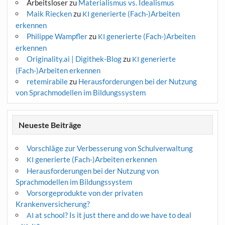
Arbeitsloser
zu
Materialismus vs. Idealismus
Maik Riecken
zu
generierte (Fach-)Arbeiten
KI
erkennen
Philippe Wampfler
zu
generierte (Fach-)Arbeiten
KI
erkennen
Originality.ai | Digithek-Blog
zu
generierte
KI
(Fach-)Arbeiten erkennen
retemirabile
zu
Herausforderungen bei der Nutzung
von Sprachmodellen im Bildungssystem
Neueste Beiträge
Vorschläge zur Verbesserung von Schulverwaltung
generierte (Fach-)Arbeiten erkennen
KI
Herausforderungen bei der Nutzung von
Sprachmodellen im Bildungssystem
Vorsorgeprodukte von der privaten
Krankenversicherung?
at school? Is it just there and do we have to deal
AI