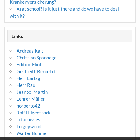
Krankenversicherung?
at school? Is it just there and do we have to deal
AI
with it?
Links
Andreas Kalt
Christian Spannagel
Edition Flint
Gestreift-Beruehrt
Herr Larbig
Herr Rau
Jeanpol Martin
Lehrer Müller
norberto42
Ralf Hilgenstock
si tacuisses
Tulgeywood
Walter Böhme