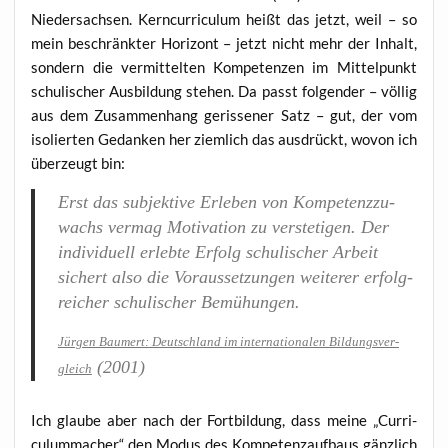
Nie­der­sach­sen. Kern­cur­ri­cu­lum heißt das jetzt, weil – so
mein beschränk­ter Hori­zont – jetzt nicht mehr der Inhalt,
son­dern die ver­mit­tel­ten Kom­pe­ten­zen im Mit­tel­punkt
schu­li­scher Aus­bil­dung ste­hen. Da passt fol­gen­der – völ­lig
aus dem Zusam­men­hang geris­se­ner Satz – gut, der vom
iso­lier­ten Gedan­ken her ziem­lich das aus­drückt, wovon ich
über­zeugt bin:
Erst das sub­jek­ti­ve Erle­ben von Kom­pe­tenz­zu­
wachs ver­mag Moti­va­ti­on zu ver­ste­ti­gen. Der
indi­vi­du­ell erleb­te Erfolg schu­li­scher Arbeit
sichert also die Vor­aus­set­zun­gen wei­te­rer erfolg­
rei­cher schu­li­scher Bemühungen.
Jür­gen Bau­mert: Deutsch­land im inter­na­tio­na­len Bil­dungs­ver­
(2001)
gleich
Ich glau­be aber nach der Fort­bil­dung, dass mei­ne „Cur­ri­
culum­ma­cher“ den Modus des Kom­pe­tenz­auf­baus gänz­lich