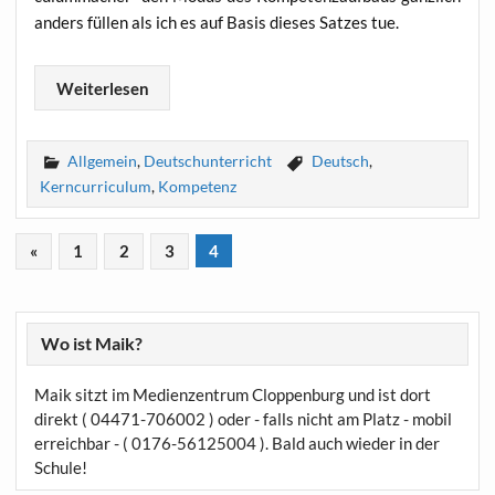
anders fül­len als ich es auf Basis die­ses Sat­zes tue.
Wei­ter­le­sen
Allgemein
,
Deutschunterricht
Deutsch
,
Kerncurriculum
,
Kompetenz
«
1
2
3
4
Wo ist Maik?
Maik sitzt im Medienzentrum Cloppenburg und ist dort
direkt ( 04471-706002 ) oder - falls nicht am Platz - mobil
erreichbar - ( 0176-56125004 ). Bald auch wieder in der
Schule!