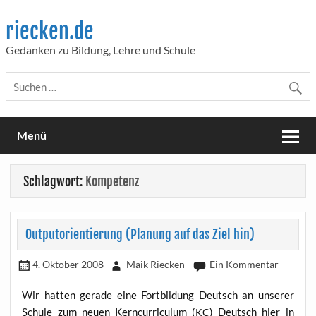
Skip
to
riecken.de
content
Gedanken zu Bildung, Lehre und Schule
Menü
Schlagwort:
Kompetenz
Outputorientierung (Planung auf das Ziel hin)
4. Oktober 2008
Maik Riecken
Ein Kommentar
Wir hat­ten gera­de eine Fort­bil­dung Deutsch an unse­rer
Schu­le zum neu­en Kern­cur­ri­cu­lum (
) Deutsch hier in
KC