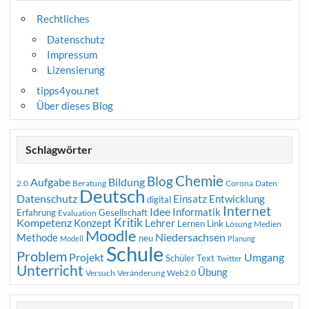
Rechtliches
Datenschutz
Impressum
Lizensierung
tipps4you.net
Über dieses Blog
Schlagwörter
Chemie
Blog
Aufgabe
Bildung
2.0
Beratung
Corona
Daten
Deutsch
Datenschutz
Entwicklung
Einsatz
digital
Internet
Idee
Informatik
Erfahrung
Gesellschaft
Evaluation
Kritik
Kompetenz
Konzept
Lehrer
Lernen
Link
Medien
Lösung
Moodle
Niedersachsen
Methode
neu
Modell
Planung
Schule
Problem
Projekt
Umgang
Schüler
Text
Twitter
Unterricht
Übung
Versuch
Web2.0
Veränderung