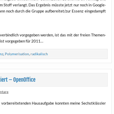
em Stoff ver­langt. Das Ergeb­nis müss­te jetzt nur noch in Goo­g­le­
dann noch durch die Grup­pe aufbereitet/zur Essenz ein­ge­dampft
r­bind­lich vor­ge­ge­ben wer­den, ist das mit der frei­en The­men­
on ist vor­ge­ge­ben für 2011…
nz
,
Polymerisation
,
radikalisch
iert – OpenOffice
ntare
vor­be­rei­te­ten­den Haus­auf­ga­be konn­ten mei­ne Sechst­kläss­ler