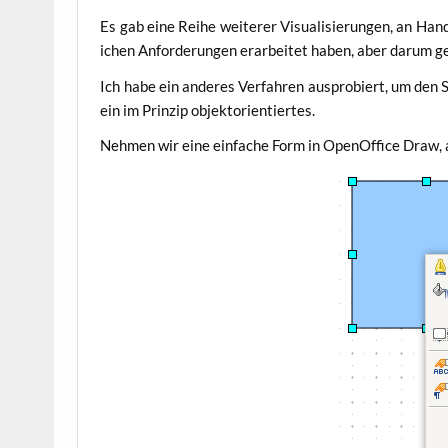
Es gab eine Rei­he wei­te­rer Visua­li­sie­run­gen, an Han
i­chen Anfor­de­run­gen erar­bei­tet haben, aber dar­um ge
Ich habe ein ande­res Ver­fah­ren aus­pro­biert, um den
ein im Prin­zip objektorientiertes.
Neh­men wir eine ein­fa­che Form in Open­Of­fice Draw, a