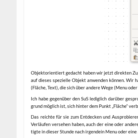
Objekt­ori­en­tiert gedacht haben wir jetzt direk­ten Zu
auf die­ses spe­zi­el­le Objekt anwen­den kön­nen. Wir h
(Flä­che, Text), die sich über ande­re Wege (Menu oder 
Ich habe gegen­über den SuS ledig­lich dar­über gespro­
grund mög­lich ist, sich hin­ter dem Punkt „Flä­che“ ver­b
Das reich­te für sie zum Ent­de­cken und Aus­pro­bie­re
Ver­läu­fen ver­se­hen haben, auch der eine oder ande­r
tig­te in die­ser Stun­de nach irgend­ein Menu oder eine 