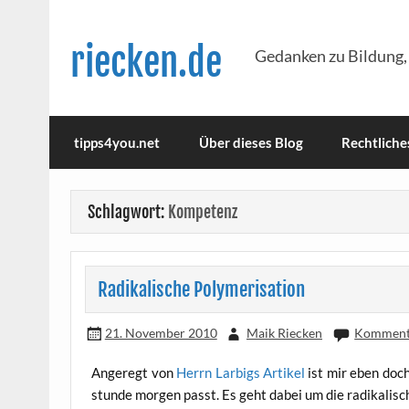
Skip
to
content
riecken.de
Gedanken zu Bildung,
tipps4you.net
Über dieses Blog
Rechtliche
Schlagwort:
Kompetenz
Radikalische Polymerisation
21. November 2010
Maik Riecken
Kommenta
Ange­regt von
Herrn Lar­bigs Arti­kel
ist mir eben doch 
stun­de mor­gen passt. Es geht dabei um die radi­ka­li­sch