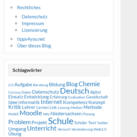
Rechtliches
Datenschutz
Impressum
Lizensierung
tipps4you.net
Über dieses Blog
Schlagwörter
Chemie
Blog
Aufgabe
Bildung
2.0
Beratung
Deutsch
Datenschutz
digital
Corona
Daten
Entwicklung
Einsatz
Erfahrung
Gesellschaft
Evaluation
Internet
Idee
Informatik
Kompetenz
Konzept
Kritik
Methode
Lehrer
Lernen
Link
Medien
Lösung
Moodle
Niedersachsen
neu
Modell
Planung
Schule
Problem
Projekt
Schüler
Text
Twitter
Unterricht
Umgang
Versuch
Web2.0
Veränderung
Übung