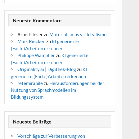
Neueste Kommentare
Arbeitsloser
zu
Materialismus vs. Idealismus
Maik Riecken
zu
generierte
KI
(Fach-)Arbeiten erkennen
Philippe Wampfler
zu
generierte
KI
(Fach-)Arbeiten erkennen
Originality.ai | Digithek-Blog
zu
KI
generierte (Fach-)Arbeiten erkennen
retemirabile
zu
Herausforderungen bei der
Nutzung von Sprachmodellen im
Bildungssystem
Neueste Beiträge
Vorschläge zur Verbesserung von