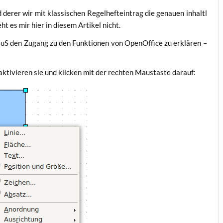
d derer wir mit klas­si­schen Regel­heft­ein­trag die genau­en inhalt­l
ht es mir hier in die­sem Arti­kel nicht.
 SuS den Zugang zu den Funk­tio­nen von Open­Of­fice zu erklä­ren –
kti­vie­ren sie und kli­cken mit der rech­ten Maus­tas­te darauf: