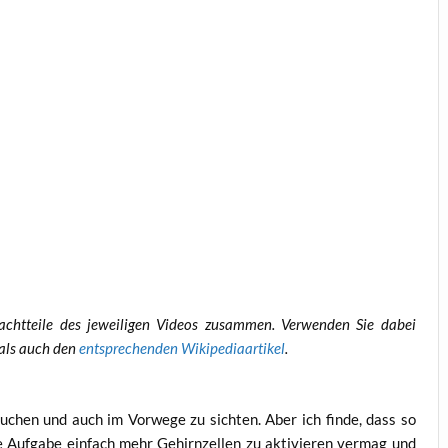
 Nacht­tei­le des jewei­li­gen Vide­os zusam­men. Ver­wen­den Sie dabei
 als auch den
ent­spre­chen­den Wiki­pe­dia­ar­ti­kel
.
­chen und auch im Vor­we­ge zu sich­ten. Aber ich fin­de, dass so
­te Auf­ga­be ein­fach mehr Gehirn­zel­len zu akti­vie­ren ver­mag und