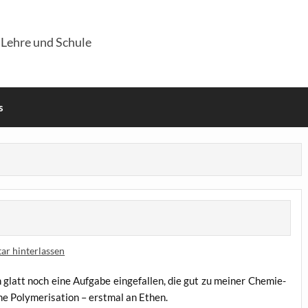
 Lehre und Schule
s
r hinterlassen
glatt noch eine Auf­ga­be ein­ge­fal­len, die gut zu mei­ner Che­mie­
e Poly­me­ri­sa­ti­on – erst­mal an Ethen.