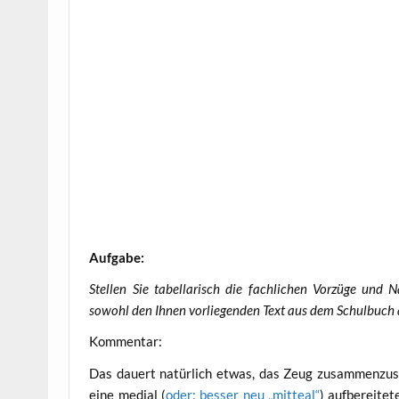
Auf­ga­be:
Stel­len Sie tabel­la­risch die fach­li­chen Vor­zü­ge und
sowohl den Ihnen vor­lie­gen­den Text aus dem Schul­buch
Kom­men­tar:
Das dau­ert natür­lich etwas, das Zeug zusam­men­zu­su
eine medi­al (
oder: bes­ser neu „mit­te­al“
) auf­be­rei­te