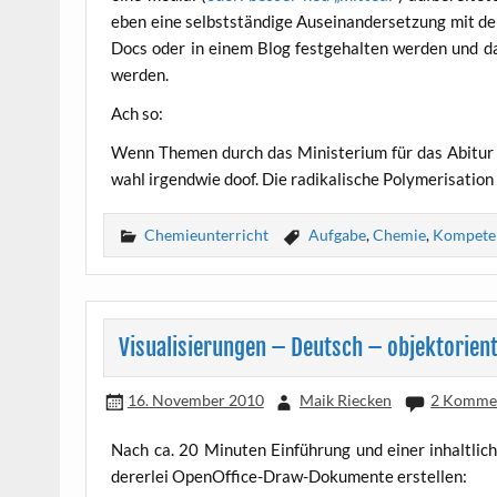
eben eine selbst­stän­di­ge Aus­ein­an­der­set­zung mit d
Docs oder in einem Blog fest­ge­hal­ten wer­den und 
werden.
Ach so:
Wenn The­men durch das Minis­te­ri­um für das Abitur ve
wahl irgend­wie doof. Die radi­ka­li­sche Poly­me­ri­sa­ti­
Chemieunterricht
Aufgabe
,
Chemie
,
Kompete
Visualisierungen – Deutsch – objektorient
16. November 2010
Maik Riecken
2 Komme
Nach ca. 20 Minu­ten Ein­füh­rung und einer inhalt­lich 
der­er­lei Open­Of­fice-Draw-Doku­men­te erstellen: