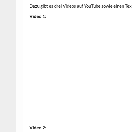
Dazu gibt es drei Vide­os auf You­Tube sowie einen Te
Video 1:
Video 2: