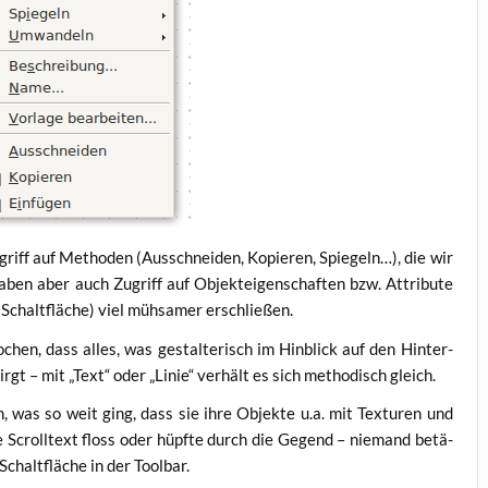
griff auf Metho­den (Aus­schnei­den, Kopie­ren, Spie­geln…), die wir
aben aber auch Zugriff auf Objek­tei­gen­schaf­ten bzw. Attri­bu­te
Schalt­flä­che) viel müh­sa­mer erschließen.
chen, dass alles, was gestal­te­risch im Hin­blick auf den Hin­ter­
irgt – mit „Text“ oder „Linie“ ver­hält es sich metho­disch gleich.
n, was so weit ging, dass sie ihre Objek­te u.a. mit Tex­tu­ren und
e Scroll­text floss oder hüpf­te durch die Gegend – nie­mand betä­
Schalt­flä­che in der Toolbar.