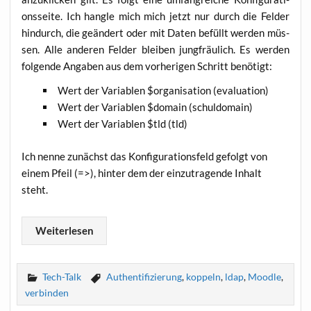
ons­sei­te. Ich hang­le mich mich jetzt nur durch die Fel­der
hin­durch, die geän­dert oder mit Daten befüllt wer­den müs­
sen. Alle ande­ren Fel­der blei­ben jung­fräu­lich. Es wer­den
fol­gen­de Anga­ben aus dem vor­he­ri­gen Schritt benötigt:
Wert der Varia­blen $orga­ni­sa­ti­on (eva­lua­ti­on)
Wert der Varia­blen $domain (schul­do­main)
Wert der Varia­blen $tld (tld)
Ich nen­ne zunächst das Kon­fi­gu­ra­ti­ons­feld gefolgt von
einem Pfeil (=>), hin­ter dem der ein­zu­tra­gen­de Inhalt
steht.
Wei­ter­le­sen
Tech-Talk
Authentifizierung
,
koppeln
,
ldap
,
Moodle
,
verbinden