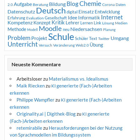
Chemie
Blog
Aufgabe
Bildung
2.0
Beratung
Corona
Daten
Deutsch
Datenschutz
Entwicklung
Einsatz
digital
Internet
Idee
Informatik
Erfahrung
Gesellschaft
Evaluation
Kritik
Kompetenz
Konzept
Lehrer
Lernen
Link
Medien
Lösung
Moodle
Niedersachsen
Methode
neu
Modell
Planung
Schule
Problem
Projekt
Umgang
Schüler
Text
Twitter
Unterricht
Übung
Versuch
Web2.0
Veränderung
Neueste Kommentare
Arbeitsloser
zu
Materialismus vs. Idealismus
Maik Riecken
zu
generierte (Fach-)Arbeiten
KI
erkennen
Philippe Wampfler
zu
generierte (Fach-)Arbeiten
KI
erkennen
Originality.ai | Digithek-Blog
zu
generierte
KI
(Fach-)Arbeiten erkennen
retemirabile
zu
Herausforderungen bei der Nutzung
von Sprachmodellen im Bildungssystem