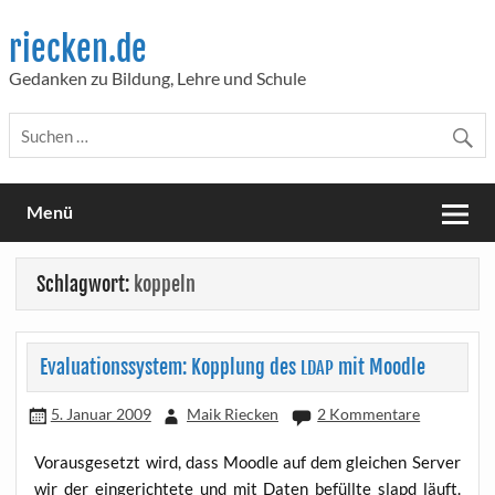
Skip
to
riecken.de
content
Gedanken zu Bildung, Lehre und Schule
Menü
Schlagwort:
koppeln
Evaluationssystem: Kopplung des
mit Moodle
LDAP
5. Januar 2009
Maik Riecken
2 Kommentare
Vor­aus­ge­setzt wird, dass Mood­le auf dem glei­chen Ser­ver
wir der ein­ge­rich­te­te und mit Daten befüll­te slapd läuft.