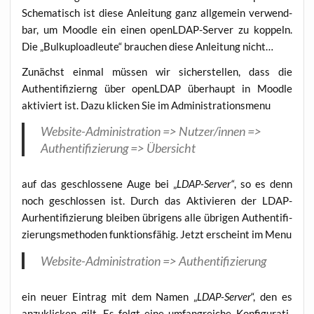
Sche­ma­tisch ist die­se Anlei­tung ganz all­ge­mein ver­wend­
bar, um Mood­le ein einen openLDAP-Ser­ver zu kop­peln.
Die „Bul­ku­pload­leu­te“ brau­chen die­se Anlei­tung nicht…
Zunächst ein­mal müs­sen wir sicher­stel­len, dass die
Authen­ti­fi­zierng über openLDAP über­haupt in Mood­le
akti­viert ist. Dazu kli­cken Sie im Administrationsmenu
Web­site-Admi­nis­tra­ti­on => Nutzer/innen =>
Authen­ti­fi­zie­rung => Übersicht
auf das geschlos­se­ne Auge bei „
LDAP-Ser­ver“
, so es denn
noch geschlos­sen ist. Durch das Akti­vie­ren der LDAP-
Aurhen­ti­fi­zie­rung blei­ben übri­gens alle übri­gen Authen­ti­fi­
zie­rungs­me­tho­den funk­ti­ons­fä­hig. Jetzt erscheint im Menu
Web­site-Admi­nis­tra­ti­on => Authentifizierung
ein neu­er Ein­trag mit dem Namen „
LDAP-Ser­ver
“, den es
anzu­kli­cken gilt. Es folgt eine umfang­rei­che Kon­fi­gu­ra­ti­