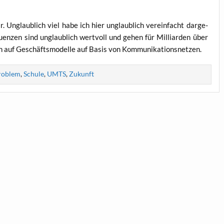
. Unglaub­lich viel habe ich hier unglaub­lich ver­ein­facht dar­ge­
quen­zen sind unglaub­lich wert­voll und gehen für Mil­li­ar­den über
e­len auf Geschäfts­mo­del­le auf Basis von Kommunikationsnetzen.
roblem
,
Schule
,
UMTS
,
Zukunft