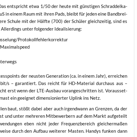
s ent­spricht etwa 1/50 der heu­te mit güns­ti­gen Schrad­del­ka­
 SuS in einem Raum mit ihren Pads, bleibt für jeden eine Band­brei­
re Schu­le mit der Hälf­te (700) der Schü­ler gleich­zei­tig, sind es
ller­dings unter fol­gen­der Idealisierung:
lüsselung/Protokollfehlerkorrektur
mit Maximalspeed
unterwegs
es­s­points der neus­ten Gene­ra­ti­on (ca. in einem Jahr), errei­chen
it/s – garan­tiert. Das reicht für HD-Mate­ri­al durch­aus aus –
ht erst wenn der LTE-Aus­bau vor­an­ge­schrit­ten ist. Vor­aus­set­
mast ein geeig­net dimen­sio­nier­ter Uplink ins Netz.
len baut, stößt dabei aber auch irgend­wann an Gren­zen, da der
ist und unter meh­re­ren Mit­be­wer­bern auf dem Markt auf­ge­teilt
en­dun­gen eben nicht jeder Fre­quenz­be­reich glei­cher­ma­ßen
r­wei­se durch den Auf­bau wei­te­rer Mas­ten. Han­dys fun­ken dann