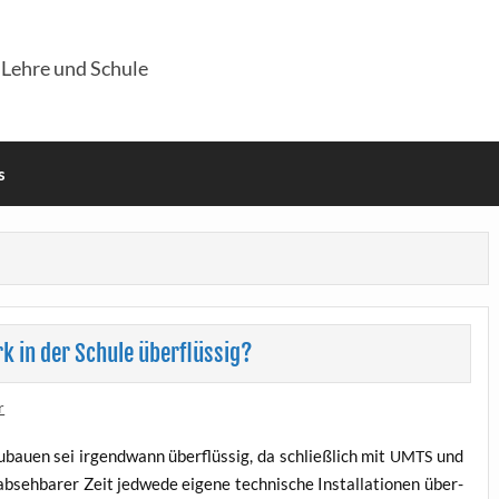
 Lehre und Schule
s
k in der Schule überflüssig?
r
zu­bau­en sei irgend­wann über­flüs­sig, da schließ­lich mit
und
UMTS
bseh­ba­rer Zeit jed­we­de eige­ne tech­ni­sche Instal­la­tio­nen über­