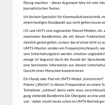
flüs­sig mach­ten – die­ses Argu­ment höre ich sehr häu­
jour­na­lis­ti­schen Texten.
Ich bin kein Spe­zia­list für Kom­mu­ni­ka­ti­ons­tech­ni
einem heu­ti­gen Stand­punkt aus nicht gel­ten las­sen 
und
sind soge­nann­te Shared-Medi­en, d.h. al
LTE
UMTS
maxi­ma­len Band­brei­ten, die mit die­sen Funk­tech­no
ziem­lich geni­al gelöst, so dass das erst­mal nicht so au
UMTS-Mas­ten sen­den ein Fre­quenz­misch­masch, was 
sem Unter­hal­tungs­brei wer­den simul­tan unglaub­lich
men­ge ist begrenzt durch die Anzahl der Spre­chen­den,
eine bestimm­te Infor­ma­ti­on aus die­sem Unter­hal­t
Gesicht eines Men­schen konzentrieren.
Ein Han­dy oder Pad mit UMTS-Modul „kon­zen­triert“ s
Pake­te („Wor­te“) in die­sen Fre­quenz­brei an einem Sc
Teil­neh­mer „zuhö­ren“, des­to mehr muss ver­schlüs­selt
gung ste­hen­de Bandbreite.Die Über­ga­be an eine ande­r
vi­al – daher stockt heu­te schon im UMTS-Betrieb ger