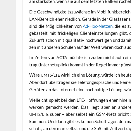
am stärks­ten, wenn sie auf dem letz­ten Bal­ken röchel
Die Geschwin­dig­keits­zu­wäch­se im Mobil­funk­be­reich 
LAN-Bereich eher nied­lich. Gera­de in der Glas­fa­ser s
sind die Mög­lich­kei­ten von
Ad-Hoc-Net­zen
, die es z
gebas­telt mit fri­cke­li­gen Cli­ent­ein­stel­lun­gen g
Zukunft schon mit qua­li­ta­tiv hoch­wer­ti­gen und dami
zen mit ande­ren Schu­len auf der Welt wären doch au
In Zei­ten von
möch­te ich zudem nicht auf rein c
ACTA
trag (Inter­ne­tu­plink) kommt in der Regel immer güns­
Wäre
/
wirk­lich eine Lösung, wür­de ich heu­t
UMTS
LTE
Aber dort über­tra­gen sie Tele­fon­ge­sprä­che und kei­ne
Gerä­ten an das Inter­net eine nach­hal­ti­ge Lösung, wä
Viel­leicht spielt bei den LTE-Hoff­nun­gen eher hin­e
wer­ken gemacht wer­den. Das liegt aber an ande­ren D
/
super – aber selbst ein GSM-Netz bricht 
UMTS
LTE
kom­men. Und dann gibt es kei­nen Schul­trä­ger, den man
schaft, an den man selbst und die SuS mit Zeit­ver­trä­g