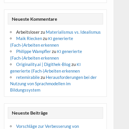
Neueste Kommentare
Arbeitsloser
zu
Materialismus vs. Idealismus
Maik Riecken
zu
generierte
KI
(Fach-)Arbeiten erkennen
Philippe Wampfler
zu
generierte
KI
(Fach-)Arbeiten erkennen
Originality.ai | Digithek-Blog
zu
KI
generierte (Fach-)Arbeiten erkennen
retemirabile
zu
Herausforderungen bei der
Nutzung von Sprachmodellen im
Bildungssystem
Neueste Beiträge
Vorschläge zur Verbesserung von