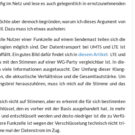
fig im Netz und lese es auch gele­gent­lich in ernst­zu­neh­men­den
k, möch­te aber den­noch begrün­den, war­um ich die­ses Argu­ment von
will. Dazu muss ich etwas ausholen:
le Nut­zer einer Funk­zel­le auf einem Sen­de­mast tei­len sich die
­lo­gien mög­lich sind. Der Daten­trans­port bei
und
ist
UMTS
LTE
f­fällt. Ein gutes Bild dafür fin­det sich in
die­sem Arti­kel
:
und
LTE
mit den Stim­men auf einer WG-Par­ty ver­gleich­bar ist. In die­
 vie­le Infor­ma­tio­nen aus­ge­tauscht. Der Umfang die­ser Klang­
 die akkus­ti­sche Ver­hält­nis­se und die Gesamt­laut­stär­ke. Um
ungs­brei her­aus­zu­hö­ren, muss ich mich auf die Stim­me und das
ich nicht auf Stim­men, aber es erkennt die für sich bestimm­ten
hlüs­sel, den es vor­her mit der Basis aus­ge­han­delt hat. Je mehr
 und ent­schlüs­selt wer­den und des­to nied­ri­ger ist die zu Ver­fü­
e Funk­zel­le ist wegen der Ver­schlüs­se­lung tech­nisch nicht tri­
­ne mal der Daten­strom im Zug.