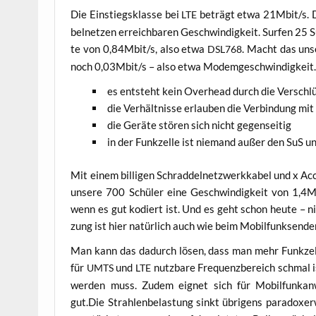
Die Ein­stiegs­klas­se bei
beträgt etwa 21Mbit/s. Da
LTE
bel­net­zen erreich­ba­ren Geschwin­dig­keit. Sur­fen 25
te von 0,84Mbit/s, also etwa
. Macht das unse­
DSL768
noch 0,03Mbit/s – also etwa Modem­ge­schwin­dig­keit. A
es ent­steht kein Over­head durch die Versch
die Ver­hält­nis­se erlau­ben die Ver­bin­dung 
die Gerä­te stö­ren sich nicht gegenseitig
in der Funk­zel­le ist nie­mand außer den SuS 
Mit einem bil­li­gen Schrad­del­netz­werk­ka­bel und x Acc
unse­re 700 Schü­ler eine Geschwin­dig­keit von 1,4Mb
wenn es gut kodiert ist. Und es geht schon heu­te – nic
zung ist hier natür­lich auch wie beim Mobil­funk­sen­de­
Man kann das dadurch lösen, dass man mehr Funk­zel­
für
und
nutz­ba­re Fre­quenz­be­reich schmal 
UMTS
LTE
wer­den muss. Zudem eig­net sich für Mobil­funk­an­w
gut.Die Strah­len­be­las­tung sinkt übri­gens para­do­xe