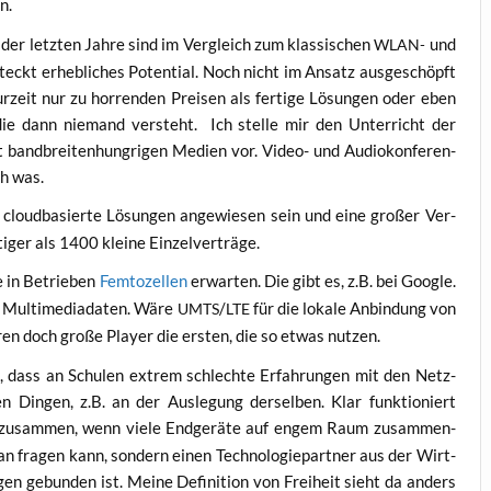
n.
der letz­ten Jah­re sind im Ver­gleich zum klas­si­schen
und
WLAN-
teckt erheb­li­ches Poten­ti­al. Noch nicht im Ansatz aus­ge­schöpft
ur­zeit nur zu hor­ren­den Prei­sen als fer­ti­ge Lösun­gen oder eben
ibt, die dann nie­mand ver­steht. Ich stel­le mir den Unter­richt der
t band­brei­ten­hung­ri­gen Medi­en vor. Video- und Audio­kon­fe­ren­
ch was.
loud­ba­sier­te Lösun­gen ange­wie­sen sein und eine gro­ßer Ver­
ti­ger als 1400 klei­ne Einzelverträge.
e in Betrie­ben
Fem­to­zel­len
erwar­ten. Die gibt es, z.B. bei Goog­le.
 Mul­ti­me­dia­da­ten. Wäre
/
für die loka­le Anbin­dung von
UMTS
LTE
ren doch gro­ße Play­er die ers­ten, die so etwas nutzen.
in, dass an Schu­len extrem schlech­te Erfah­run­gen mit den Netz­
in­gen, z.B. an der Aus­le­gung der­sel­ben. Klar funk­tio­niert
zusam­men, wenn vie­le End­ge­rä­te auf engem Raum zusam­men­
 fra­gen kann, son­dern einen Tech­no­lo­gie­part­ner aus der Wirt­
en gebun­den ist. Mei­ne Defi­ni­ti­on von Frei­heit sieht da anders