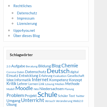
Rechtliches
Datenschutz
Impressum
Lizensierung
tipps4you.net
Über dieses Blog
Schlagwörter
Chemie
Blog
Aufgabe
Bildung
2.0
Beratung
Deutsch
Datenschutz
digital
Corona
Daten
Entwicklung
Einsatz
Erfahrung
Gesellschaft
Evaluation
Internet
Idee
Informatik
Kompetenz
Konzept
Kritik
Methode
Lehrer
Lernen
Link
Medien
Lösung
Moodle
Niedersachsen
neu
Modell
Planung
Schule
Problem
Projekt
Schüler
Text
Twitter
Unterricht
Umgang
Versuch
Web2.0
Veränderung
Übung