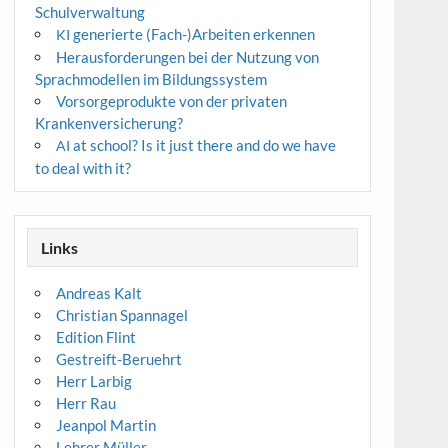
Schulverwaltung
generierte (Fach-)Arbeiten erkennen
KI
Herausforderungen bei der Nutzung von
Sprachmodellen im Bildungssystem
Vorsorgeprodukte von der privaten
Krankenversicherung?
at school? Is it just there and do we have
AI
to deal with it?
Links
Andreas Kalt
Christian Spannagel
Edition Flint
Gestreift-Beruehrt
Herr Larbig
Herr Rau
Jeanpol Martin
Lehrer Müller