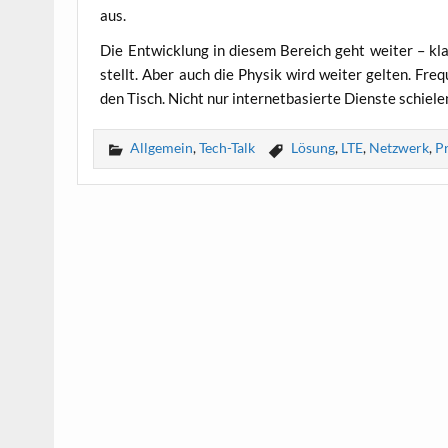
aus.
Die Ent­wick­lung in die­sem Bereich geht wei­ter – klar
stellt. Aber auch die Phy­sik wird wei­ter gel­ten. Fre­
den Tisch. Nicht nur inter­net­ba­sier­te Diens­te schi
Allgemein
,
Tech-Talk
Lösung
,
LTE
,
Netzwerk
,
P