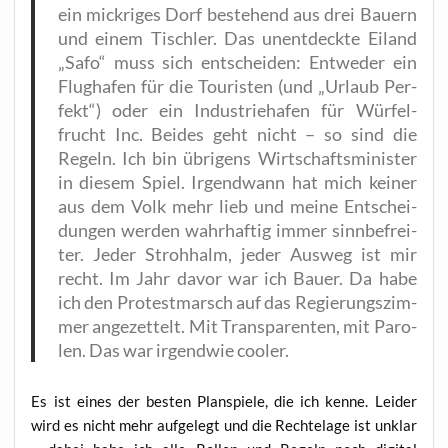
ein mick­ri­ges Dorf bestehend aus drei Bau­ern
und einem Tisch­ler. Das unent­deck­te Eiland
„Safo“ muss sich ent­schei­den: Ent­we­der ein
Flug­ha­fen für die Tou­ris­ten (und „Urlaub Per­
fekt“) oder ein Indus­trie­ha­fen für Wür­fel­
frucht Inc. Bei­des geht nicht – so sind die
Regeln. Ich bin übri­gens Wirt­schafts­mi­nis­ter
in die­sem Spiel. Irgend­wann hat mich kei­ner
aus dem Volk mehr lieb und mei­ne Ent­schei­
dun­gen wer­den wahr­haf­tig immer sinn­be­frei­
ter. Jeder Stroh­halm, jeder Aus­weg ist mir
recht. Im Jahr davor war ich Bau­er. Da habe
ich den Pro­test­marsch auf das Regie­rungs­zim­
mer ange­zet­telt. Mit Trans­pa­ren­ten, mit Paro­
len. Das war irgend­wie cooler.
Es ist eines der bes­ten Plan­spie­le, die ich ken­ne. Lei­der
wird es nicht mehr auf­ge­legt und die Rech­te­la­ge ist unklar