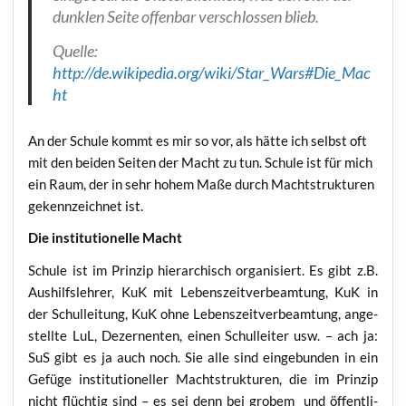
dunk­len Sei­te offen­bar ver­schlos­sen blieb.
Quel­le:
http://de.wikipedia.org/wiki/Star_Wars#Die_Mac
ht
An der Schu­le kommt es mir so vor, als hät­te ich selbst oft
mit den bei­den Sei­ten der Macht zu tun. Schu­le ist für mich
ein Raum, der in sehr hohem Maße durch Macht­struk­tu­ren
gekenn­zeich­net ist.
Die insti­tu­tio­nel­le Macht
Schu­le ist im Prin­zip hier­ar­chisch orga­ni­siert. Es gibt z.B.
Aus­hilfs­leh­rer, KuK mit Lebens­zeit­ver­be­am­tung, KuK in
der Schul­lei­tung, KuK ohne Lebens­zeit­ver­be­am­tung, ange­
stell­te LuL, Dezer­nen­ten, einen Schul­lei­ter usw. – ach ja:
SuS gibt es ja auch noch. Sie alle sind ein­ge­bun­den in ein
Gefü­ge insti­tu­tio­nel­ler Macht­struk­tu­ren, die im Prin­zip
nicht flüch­tig sind – es sei denn bei gro­bem und öffent­li­