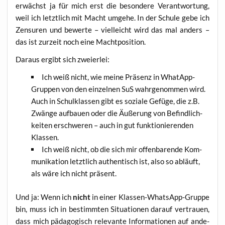
erwächst ja für mich erst die beson­de­re Ver­ant­wor­tung,
weil ich letzt­lich mit Macht umge­he. In der Schu­le gebe ich
Zen­su­ren und bewer­te – viel­leicht wird das mal anders –
das ist zur­zeit noch eine Machtposition.
Dar­aus ergibt sich zweierlei:
Ich weiß nicht, wie mei­ne Prä­senz in What­App-
Grup­pen von den ein­zel­nen SuS wahr­ge­nom­men wird.
Auch in Schul­klas­sen gibt es sozia­le Gefü­ge, die z.B.
Zwän­ge auf­bau­en oder die Äuße­rung von Befind­lich­
kei­ten erschwe­ren – auch in gut funk­tio­nie­ren­den
Klassen.
Ich weiß nicht, ob die sich mir offen­ba­ren­de Kom­
mu­ni­ka­ti­on letzt­lich authen­tisch ist, also so abläuft,
als wäre ich nicht präsent.
Und ja: Wenn ich
nicht
in einer Klas­sen-Whats­App-Grup­pe
bin, muss ich in bestimm­ten Situa­tio­nen dar­auf ver­trau­en,
dass mich päd­ago­gisch rele­van­te Infor­ma­tio­nen auf ande­