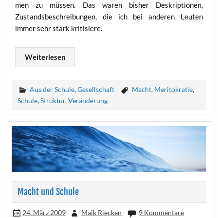
men zu müs­sen. Das waren bis­her Deskrip­tio­nen,
Zustands­be­schrei­bun­gen, die ich bei ande­ren Leu­ten
immer sehr stark kritisiere.
Wei­ter­le­sen
Aus der Schule
,
Gesellschaft
Macht
,
Meritokratie
,
Schule
,
Struktur
,
Veränderung
Macht und Schule
24. März 2009
Maik Riecken
9 Kommentare