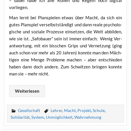
– dabei habe ich alle Rol­len und Regeln noch digi­tal
vorliegen.
Man lernt bei Plan­spie­len etwas über Macht, da sich ein
gutes Plan­spiel ver­selbst­stän­digt und dann rea­le psy­cho­lo­
gi­sche und sozia­le Pro­zes­se ein­set­zen, die Welt abbil­den,
wie sie ist. „Safo­bau­er“ sein ist immer ein­fach: Wenig Ver­
ant­wor­tung, mit ein biss­chen Grips und Ver­net­zung (ging
auch schon vor mehr als 20 Jah­ren) konn­te man den Mäch­
ti­gen eine Men­ge Pro­ble­me machen – aber ent­schie­den
haben dann doch ande­re. Zum Schwit­zen brin­gen konn­te
man sie – mehr nicht.
Wei­ter­le­sen
Gesellschaft
Lehrer
,
Macht
,
Projekt
,
Schule
,
Solidarität
,
System
,
Unmöglichkeit
,
Wahrnehmung