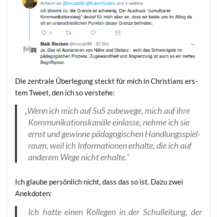
Die zen­tra­le Über­le­gung steckt für mich in Chris­ti­ans ers­
tem Tweet, den ich so verstehe:
„
Wenn ich mich auf SuS zube­we­ge, mich auf ihre
Kom­mu­ni­ka­ti­ons­ka­nä­le ein­las­se, neh­me ich sie
ernst und gewin­ne päd­ago­gi­schen Hand­lungs­spiel­
raum, weil ich Infor­ma­tio­nen erhal­te, die ich auf
ande­rem Wege nicht erhalte.“
Ich glau­be per­sön­lich nicht, dass das so ist. Dazu zwei
Anekdoten:
Ich hat­te einen Kol­le­gen in der Schul­lei­tung, der