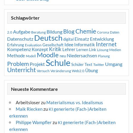
Schlagwörter
Chemie
Blog
Aufgabe
Bildung
2.0
Beratung
Corona
Daten
Deutsch
Datenschutz
Entwicklung
Einsatz
digital
Internet
Idee
Informatik
Erfahrung
Gesellschaft
Evaluation
Kritik
Kompetenz
Konzept
Lehrer
Lernen
Link
Medien
Lösung
Moodle
Niedersachsen
Methode
neu
Modell
Planung
Schule
Problem
Projekt
Umgang
Schüler
Text
Twitter
Unterricht
Übung
Versuch
Web2.0
Veränderung
Neueste Kommentare
Arbeitsloser
zu
Materialismus vs. Idealismus
Maik Riecken
zu
generierte (Fach-)Arbeiten
KI
erkennen
Philippe Wampfler
zu
generierte (Fach-)Arbeiten
KI
erkennen