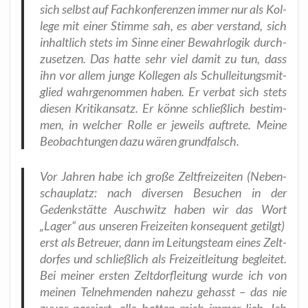
sich selbst auf Fach­kon­fe­ren­zen immer nur als Kol­
le­ge mit einer Stim­me sah, es aber ver­stand, sich
inhalt­lich stets im Sin­ne einer Bewahr­lo­gik durch­
zu­set­zen. Das hat­te sehr viel damit zu tun, dass
ihn vor allem jun­ge Kol­le­gen als Schul­lei­tungs­mit­
glied wahr­ge­nom­men haben. Er ver­bat sich stets
die­sen Kri­tik­an­satz. Er kön­ne schließ­lich bestim­
men, in wel­cher Rol­le er jeweils auf­tre­te. Mei­ne
Beob­ach­tun­gen dazu wären grundfalsch.
Vor Jah­ren habe ich gro­ße Zelt­frei­zei­ten (Neben­
schau­platz: nach diver­sen Besu­chen in der
Gedenk­stät­te Ausch­witz haben wir das Wort
„Lager“ aus unse­ren Frei­zei­ten kon­se­quent getilgt)
erst als Betreu­er, dann im Lei­tungs­team eines Zelt­
dor­fes und schließ­lich als Frei­zeit­lei­tung beglei­tet.
Bei mei­ner ers­ten Zelt­dorf­lei­tung wur­de ich von
mei­nen Tel­neh­men­den nahe­zu gehasst – das nie
zuvor pas­siert, alle hat­ten mich immer lieb. Ich