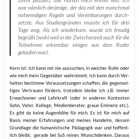
war näm­lich der­je­ni­ge, der das mit den manch­mal
not­wen­di­gen Regeln und Ver­ein­ba­run­gen durch­
setz­te. Aus Stu­di­en­grün­den muss­te ich für drei
Tage weg. Als ich wie­der­kam, wur­de ich freu­dig
begrüßt (wohl weil in der Zwi­schen­zeit auch für die
Teil­neh­mer erkenn­bar eini­ges aus dem Ruder
gelau­fen war).
Kern ist: Ich kann mir nie aus­su­chen, in wel­cher Rol­le oder
wie mich mein Gegen­über wahr­nimmt. Ich kann durch Ver­
hal­ten bestim­me Vor­aus­set­zun­gen schaf­fen, die gegen­sei­
ti­ges Ver­trau­en för­dern, trotz­dem blei­be ich z.B. immer
Erwach­se­ner und Lehr­kraft (oder in ande­ren Kon­tex­ten
Sohn, Vater, Kol­le­ge, Medi­en­be­ra­ter, graue Emi­nenz etc.).
Es gibt da kei­ne Augen­hö­he für mich. Es ist für mich auf
Basis mei­ner Erfah­run­gen und mei­nes Han­delns, des­sen
Grund­la­ge die huma­nis­ti­sche Päd­ago­gik war und hof­fent­
lich bleibt, gera­de bei SuS rei­nes Wunsch­den­ken. Dar­aus