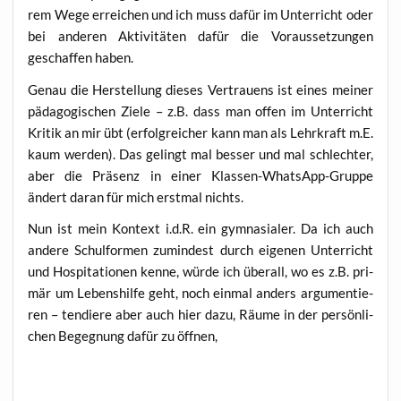
rem Wege errei­chen und ich muss dafür im Unter­richt oder
bei ande­ren Akti­vi­tä­ten dafür die Vor­aus­set­zun­gen
geschaf­fen haben.
Genau die Her­stel­lung die­ses Ver­trau­ens ist eines mei­ner
päd­ago­gi­schen Zie­le – z.B. dass man offen im Unter­richt
Kri­tik an mir übt (erfolg­rei­cher kann man als Lehr­kraft m.E.
kaum wer­den). Das gelingt mal bes­ser und mal schlech­ter,
aber die Prä­senz in einer Klas­sen-Whats­App-Grup­pe
ändert dar­an für mich erst­mal nichts.
Nun ist mein Kon­text i.d.R. ein gym­na­sia­ler. Da ich auch
ande­re Schul­for­men zumin­dest durch eige­nen Unter­richt
und Hos­pi­ta­tio­nen ken­ne, wür­de ich über­all, wo es z.B. pri­
mär um Lebens­hil­fe geht, noch ein­mal anders argu­men­tie­
ren – ten­die­re aber auch hier dazu, Räu­me in der per­sön­li­
chen Begeg­nung dafür zu öffnen,