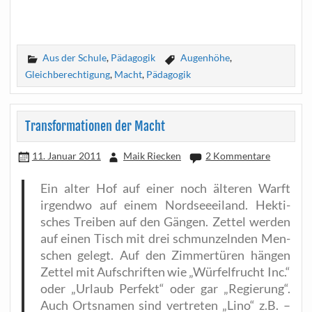
Aus der Schule
,
Pädagogik
Augenhöhe
,
Gleichberechtigung
,
Macht
,
Pädagogik
Transformationen der Macht
11. Januar 2011
Maik Riecken
2 Kommentare
Ein alter Hof auf einer noch älte­ren Warft
irgend­wo auf einem Nord­see­ei­land. Hek­ti­
sches Trei­ben auf den Gän­gen. Zet­tel wer­den
auf einen Tisch mit drei schmun­zeln­den Men­
schen gelegt. Auf den Zim­mer­tü­ren hän­gen
Zet­tel mit Auf­schrif­ten wie „Wür­fel­frucht Inc.“
oder „Urlaub Per­fekt“ oder gar „Regie­rung“.
Auch Orts­na­men sind ver­tre­ten „Lino“ z.B. –