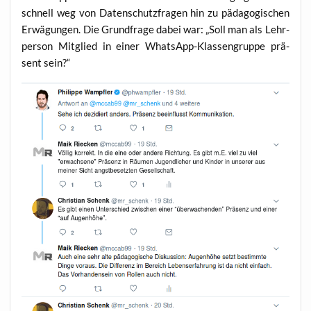
schnell weg von Daten­schutz­fra­gen hin zu päd­ago­gi­schen
Erwä­gun­gen. Die Grund­fra­ge dabei war: „Soll man als Lehr­
per­son Mit­glied in einer Whats­App-Klas­sen­grup­pe prä­
sent sein?“