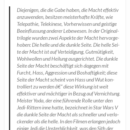
Die­je­ni­gen, die die Gabe haben, die Macht effek­tiv
anzu­wen­den, besit­zen meis­ter­haf­te Kräf­te, wie
Tele­pa­thie, Tele­ki­ne­se, Vor­her­wis­sen und geis­ti­ge
Beein­flus­sung ande­rer Lebe­we­sen. In der Ori­gi­nal­
tri­lo­gie wur­den zwei Aspek­te der Macht her­vor­ge­
ho­ben: Die hel­le und die dunk­le Sei­te. Die hel­le Sei­
te der Macht ist auf Ver­tei­di­gung, Gut­mü­tig­keit,
Wohl­wol­len und Hei­lung aus­ge­rich­tet. Die dunk­le
Sei­te der Macht beschäf­tigt sich dage­gen mit
Furcht, Hass, Aggres­si­on und Bos­haf­tig­keit; die­se
Sei­te der Macht scheint von Hass und Wut kon­
trol­liert zu wer­den â€“ die­se Wir­kung ist weit
effek­ti­ver und mäch­ti­ger in Bezug auf Ver­nich­tung.
Meis­ter Yoda, der eine füh­ren­de Rol­le unter den
Jedi-Rit­tern inne hat­te, bezeich­net in Star Wars V
die dunk­le Sei­te der Macht als schnel­ler und ver­lo­
cken­der als die hel­le. In den Fil­men erlan­gen jedoch
eini­ge Jedi die Unsterb­lich­keit, was den Sith der