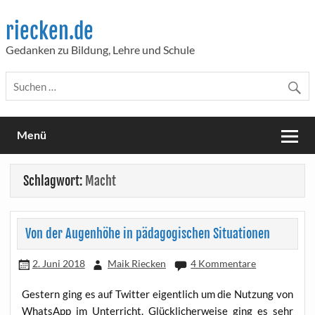
Skip
to
riecken.de
content
Gedanken zu Bildung, Lehre und Schule
Menü
Schlagwort:
Macht
Von der Augenhöhe in pädagogischen Situationen
2. Juni 2018
Maik Riecken
4 Kommentare
Ges­tern ging es auf Twit­ter eigent­lich um die Nut­zung von
Whats­App im Unter­richt. Glück­li­cher­wei­se ging es sehr