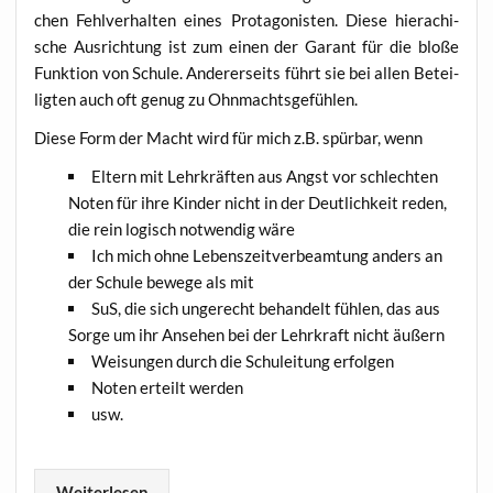
chen Fehl­ver­hal­ten eines Prot­ago­nis­ten. Die­se hiera­chi­
sche Aus­rich­tung ist zum einen der Garant für die blo­ße
Funk­ti­on von Schu­le. Ande­rer­seits führt sie bei allen Betei­
lig­ten auch oft genug zu Ohnmachtsgefühlen.
Die­se Form der Macht wird für mich z.B. spür­bar, wenn
Eltern mit Lehr­kräf­ten aus Angst vor schlech­ten
Noten für ihre Kin­der nicht in der Deut­lich­keit reden,
die rein logisch not­wen­dig wäre
Ich mich ohne Lebens­zeit­ver­be­am­tung anders an
der Schu­le bewe­ge als mit
SuS, die sich unge­recht behan­delt füh­len, das aus
Sor­ge um ihr Anse­hen bei der Lehr­kraft nicht äußern
Wei­sun­gen durch die Schul­ei­tung erfolgen
Noten erteilt werden
usw.
Wei­ter­le­sen