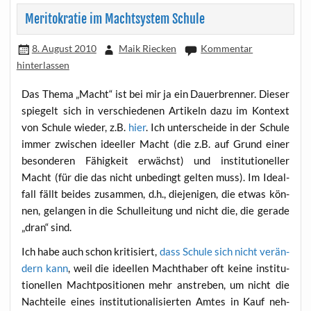
Meritokratie im Machtsystem Schule
8. August 2010
Maik Riecken
Kommentar
hinterlassen
Das The­ma „Macht“ ist bei mir ja ein Dau­er­bren­ner. Die­ser
spie­gelt sich in ver­schie­de­nen Arti­keln dazu im Kon­text
von Schu­le wie­der, z.B.
hier
. Ich unter­schei­de in der Schu­le
immer zwi­schen ideel­ler Macht (die z.B. auf Grund einer
beson­de­ren Fähig­keit erwächst) und insti­tu­tio­nel­ler
Macht (für die das nicht unbe­dingt gel­ten muss). Im Ide­al­
fall fällt bei­des zusam­men, d.h., die­je­ni­gen, die etwas kön­
nen, gelan­gen in die Schul­lei­tung und nicht die, die gera­de
„dran“ sind.
Ich habe auch schon kri­ti­siert,
dass Schu­le sich nicht ver­än­
dern kann
, weil die ideel­len Macht­ha­ber oft kei­ne insti­tu­
tio­nel­len Macht­po­si­tio­nen mehr anstre­ben, um nicht die
Nach­tei­le eines insti­tu­tio­na­li­sier­ten Amtes in Kauf neh­