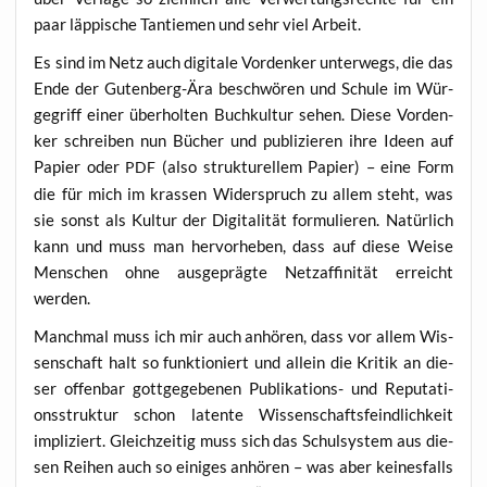
paar läp­pi­sche Tan­tie­men und sehr viel Arbeit.
Es sind im Netz auch digi­ta­le Vor­den­ker unter­wegs, die das
Ende der Guten­berg-Ära beschwö­ren und Schu­le im Wür­
ge­griff einer über­hol­ten Buch­kul­tur sehen. Die­se Vor­den­
ker schrei­ben nun Bücher und publi­zie­ren ihre Ideen auf
Papier oder
(also struk­tu­rel­lem Papier) – eine Form
PDF
die für mich im kras­sen Wider­spruch zu allem steht, was
sie sonst als Kul­tur der Digi­ta­li­tät for­mu­lie­ren. Natür­lich
kann und muss man her­vor­he­ben, dass auf die­se Wei­se
Men­schen ohne aus­ge­präg­te Netz­af­fi­ni­tät erreicht
werden.
Manch­mal muss ich mir auch anhö­ren, dass vor allem Wis­
sen­schaft halt so funk­tio­niert und allein die Kri­tik an die­
ser offen­bar gott­ge­ge­be­nen Publi­ka­ti­ons- und Repu­ta­ti­
ons­struk­tur schon laten­te Wis­sen­schafts­feind­lich­keit
impli­ziert. Gleich­zei­tig muss sich das Schul­sys­tem aus die­
sen Rei­hen auch so eini­ges anhö­ren – was aber kei­nes­falls