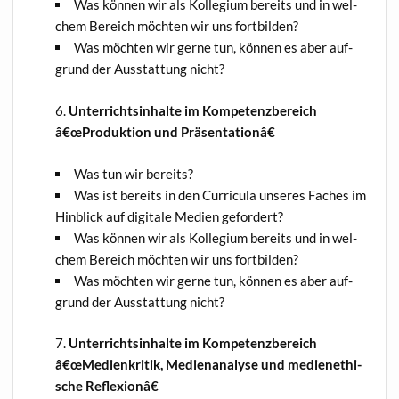
Was kön­nen wir als Kol­le­gi­um bereits und in wel­
chem Bereich möch­ten wir uns fortbilden?
Was möch­ten wir ger­ne tun, kön­nen es aber auf­
grund der Aus­stat­tung nicht?
Unter­richts­in­hal­te im Kom­pe­tenz­be­reich
â€œProduktion und Präsentationâ€
Was tun wir bereits?
Was ist bereits in den Cur­ri­cu­la unse­res Faches im
Hin­blick auf digi­ta­le Medi­en gefordert?
Was kön­nen wir als Kol­le­gi­um bereits und in wel­
chem Bereich möch­ten wir uns fortbilden?
Was möch­ten wir ger­ne tun, kön­nen es aber auf­
grund der Aus­stat­tung nicht?
Unter­richts­in­hal­te im Kom­pe­tenz­be­reich
â€œMedienkritik, Medi­en­ana­ly­se und medi­en­ethi­
sche Reflexionâ€