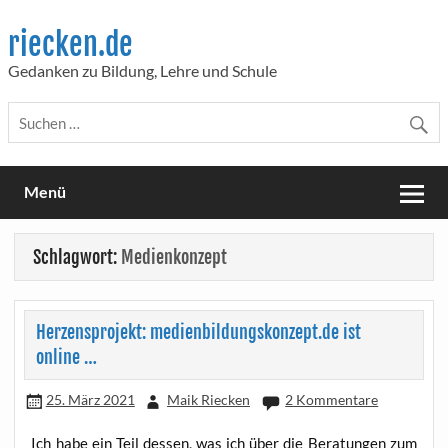
Skip
to
riecken.de
content
Gedanken zu Bildung, Lehre und Schule
Menü
Schlagwort:
Medienkonzept
Herzensprojekt: medienbildungskonzept.de ist
online …
25. März 2021
Maik Riecken
2 Kommentare
Ich habe ein Teil des­sen, was ich über die Bera­tun­gen zum