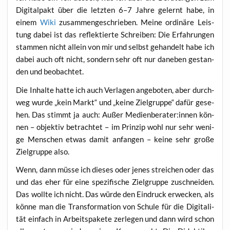
Digi­tal­pakt über die letz­ten 6–7 Jah­re gelernt habe, in
einem
Wiki
zusam­men­ge­schrie­ben. Mei­ne ordi­nä­re Leis­
tung dabei ist das reflek­tier­te Schrei­ben: Die Erfah­run­gen
stam­men nicht allein von mir und selbst gehan­delt habe ich
dabei auch oft nicht, son­dern sehr oft nur dane­ben gestan­
den und beobachtet.
Die Inhal­te hat­te ich auch Ver­la­gen ange­bo­ten, aber durch­
weg wur­de „kein Markt“ und „kei­ne Ziel­grup­pe“ dafür gese­
hen. Das stimmt ja auch: Außer Medienberater:innen kön­
nen – objek­tiv betrach­tet – im Prin­zip wohl nur sehr weni­
ge Men­schen etwas damit anfan­gen – kei­ne sehr gro­ße
Ziel­grup­pe also.
Wenn, dann müs­se ich die­ses oder jenes strei­chen oder das
und das eher für eine spe­zi­fi­sche Ziel­grup­pe zuschnei­den.
Das woll­te ich nicht. Das wür­de den Ein­druck erwe­cken, als
kön­ne man die Trans­for­ma­ti­on von Schu­le für die Digi­ta­li­
tät ein­fach in Arbeits­pa­ke­te zer­le­gen und dann wird schon