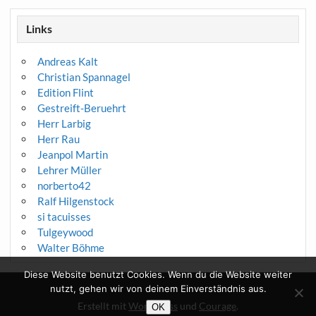
Links
Andreas Kalt
Christian Spannagel
Edition Flint
Gestreift-Beruehrt
Herr Larbig
Herr Rau
Jeanpol Martin
Lehrer Müller
norberto42
Ralf Hilgenstock
si tacuisses
Tulgeywood
Walter Böhme
Diese Website benutzt Cookies. Wenn du die Website weiter
nutzt, gehen wir von deinem Einverständnis aus.
Erstellt mit
WordPress
und
Courage
.
OK