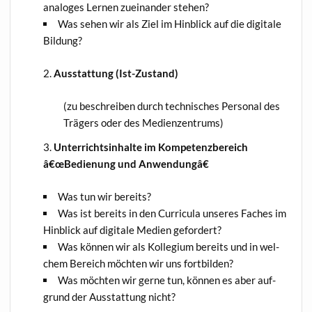
ana­lo­ges Ler­nen zuein­an­der stehen?
Was sehen wir als Ziel im Hin­blick auf die digi­ta­le
Bildung?
Aus­stat­tung (Ist-Zustand)
(zu beschrei­ben durch tech­ni­sches Per­so­nal des
Trä­gers oder des Medienzentrums)
Unter­richts­in­hal­te im Kom­pe­tenz­be­reich
â€œBedienung und Anwendungâ€
Was tun wir bereits?
Was ist bereits in den Cur­ri­cu­la unse­res Faches im
Hin­blick auf digi­ta­le Medi­en gefordert?
Was kön­nen wir als Kol­le­gi­um bereits und in wel­
chem Bereich möch­ten wir uns fortbilden?
Was möch­ten wir ger­ne tun, kön­nen es aber auf­
grund der Aus­stat­tung nicht?