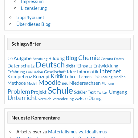
Impressum
Lizensierung
tipps4you.net
Über dieses Blog
Schlagwörter
Chemie
Blog
Aufgabe
Bildung
2.0
Beratung
Corona
Daten
Deutsch
Datenschutz
Entwicklung
Einsatz
digital
Internet
Idee
Informatik
Erfahrung
Gesellschaft
Evaluation
Kritik
Kompetenz
Konzept
Lehrer
Lernen
Link
Medien
Lösung
Moodle
Niedersachsen
Methode
neu
Modell
Planung
Schule
Problem
Projekt
Umgang
Schüler
Text
Twitter
Unterricht
Übung
Versuch
Web2.0
Veränderung
Neueste Kommentare
Arbeitsloser
zu
Materialismus vs. Idealismus