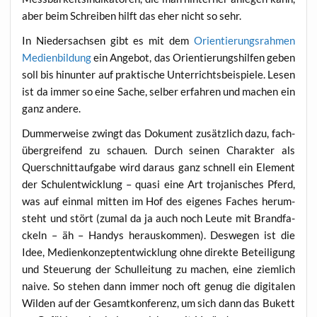
aber beim Schrei­ben hilft das eher nicht so sehr.
In Nie­der­sach­sen gibt es mit dem
Ori­en­tie­rungs­rah­men
Medi­en­bil­dung
ein Ange­bot, das Ori­en­tie­rungs­hil­fen geben
soll bis hin­un­ter auf prak­ti­sche Unter­richts­bei­spie­le. Lesen
ist da immer so eine Sache, sel­ber erfah­ren und machen ein
ganz andere.
Dum­mer­wei­se zwingt das Doku­ment zusätz­lich dazu, fach­
über­grei­fend zu schau­en. Durch sei­nen Cha­rak­ter als
Quer­schnitt­auf­ga­be wird dar­aus ganz schnell ein Ele­ment
der Schul­ent­wick­lung – qua­si eine Art tro­ja­ni­sches Pferd,
was auf ein­mal mit­ten im Hof des eige­nes Faches her­um­
steht und stört (zumal da ja auch noch Leu­te mit Brand­fa­
ckeln – äh – Han­dys her­aus­kom­men). Des­we­gen ist die
Idee, Medi­en­kon­zept­ent­wick­lung ohne direk­te Betei­li­gung
und Steue­rung der Schul­lei­tung zu machen, eine ziem­lich
nai­ve. So ste­hen dann immer noch oft genug die digi­ta­len
Wil­den auf der Gesamt­kon­fe­renz, um sich dann das Bukett