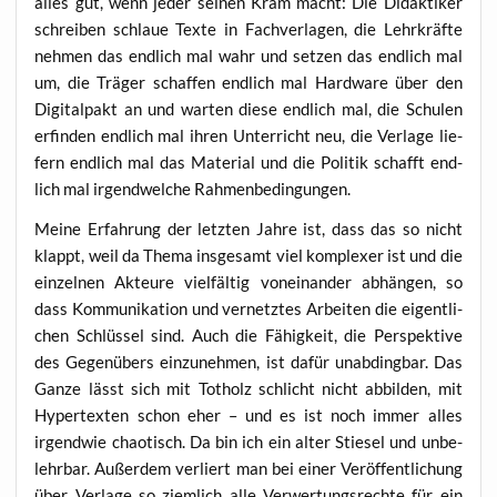
alles gut, wenn jeder sei­nen Kram macht: Die Didak­ti­ker
schrei­ben schlaue Tex­te in Fach­ver­la­gen, die Lehr­kräf­te
neh­men das end­lich mal wahr und set­zen das end­lich mal
um, die Trä­ger schaf­fen end­lich mal Hard­ware über den
Digi­tal­pakt an und war­ten die­se end­lich mal, die Schu­len
erfin­den end­lich mal ihren Unter­richt neu, die Ver­la­ge lie­
fern end­lich mal das Mate­ri­al und die Poli­tik schafft end­
lich mal irgend­wel­che Rahmenbedingungen.
Mei­ne Erfah­rung der letz­ten Jah­re ist, dass das so nicht
klappt, weil da The­ma ins­ge­samt viel kom­ple­xer ist und die
ein­zel­nen Akteu­re viel­fäl­tig von­ein­an­der abhän­gen, so
dass Kom­mu­ni­ka­ti­on und ver­netz­tes Arbei­ten die eigent­li­
chen Schlüs­sel sind. Auch die Fähig­keit, die Per­spek­ti­ve
des Gegen­übers ein­zu­neh­men, ist dafür unab­ding­bar. Das
Gan­ze lässt sich mit Tot­holz schlicht nicht abbil­den, mit
Hyper­tex­ten schon eher – und es ist noch immer alles
irgend­wie chao­tisch. Da bin ich ein alter Stie­sel und unbe­
lehr­bar. Außer­dem ver­liert man bei einer Ver­öf­fent­li­chung
über Ver­la­ge so ziem­lich alle Ver­wer­tungs­rech­te für ein