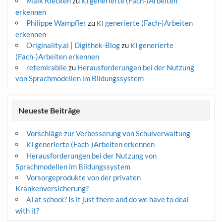
Maik Riecken
zu
generierte (Fach-)Arbeiten
KI
erkennen
Philippe Wampfler
zu
generierte (Fach-)Arbeiten
KI
erkennen
Originality.ai | Digithek-Blog
zu
generierte
KI
(Fach-)Arbeiten erkennen
retemirabile
zu
Herausforderungen bei der Nutzung
von Sprachmodellen im Bildungssystem
Neueste Beiträge
Vorschläge zur Verbesserung von Schulverwaltung
generierte (Fach-)Arbeiten erkennen
KI
Herausforderungen bei der Nutzung von
Sprachmodellen im Bildungssystem
Vorsorgeprodukte von der privaten
Krankenversicherung?
at school? Is it just there and do we have to deal
AI
with it?