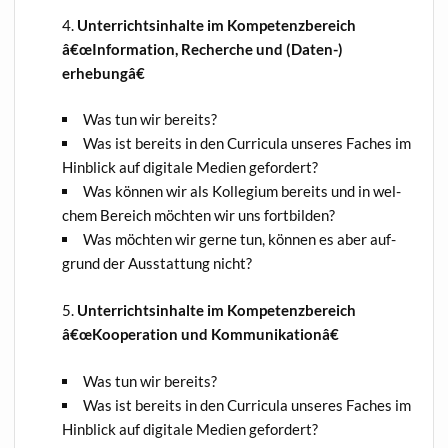
Unter­richts­in­hal­te im Kom­pe­tenz­be­reich
â€œInformation, Recher­che und (Daten-)
erhebungâ€
Was tun wir bereits?
Was ist bereits in den Cur­ri­cu­la unse­res Faches im
Hin­blick auf digi­ta­le Medi­en gefordert?
Was kön­nen wir als Kol­le­gi­um bereits und in wel­
chem Bereich möch­ten wir uns fortbilden?
Was möch­ten wir ger­ne tun, kön­nen es aber auf­
grund der Aus­stat­tung nicht?
Unter­richts­in­hal­te im Kom­pe­tenz­be­reich
â€œKooperation und Kommunikationâ€
Was tun wir bereits?
Was ist bereits in den Cur­ri­cu­la unse­res Faches im
Hin­blick auf digi­ta­le Medi­en gefordert?