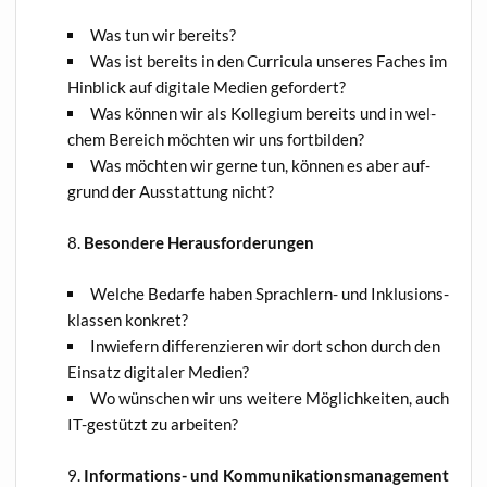
Was tun wir bereits?
Was ist bereits in den Cur­ri­cu­la unse­res Faches im
Hin­blick auf digi­ta­le Medi­en gefordert?
Was kön­nen wir als Kol­le­gi­um bereits und in wel­
chem Bereich möch­ten wir uns fortbilden?
Was möch­ten wir ger­ne tun, kön­nen es aber auf­
grund der Aus­stat­tung nicht?
Beson­de­re Herausforderungen
Wel­che Bedar­fe haben Sprach­lern- und Inklu­si­ons­
klas­sen konkret?
Inwie­fern dif­fe­ren­zie­ren wir dort schon durch den
Ein­satz digi­ta­ler Medien?
Wo wün­schen wir uns wei­te­re Mög­lich­kei­ten, auch
IT-gestützt zu arbeiten?
Infor­ma­ti­ons- und Kommunikationsmanagement