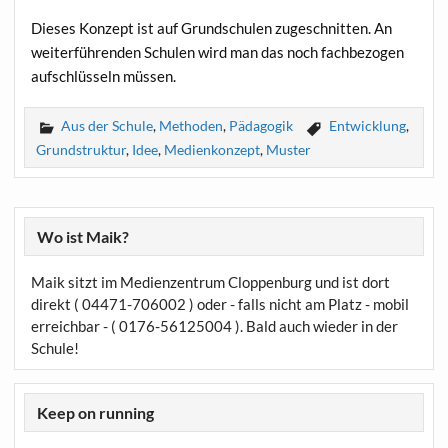
Die­ses Kon­zept ist auf Grund­schu­len zuge­schnit­ten. An
wei­ter­füh­ren­den Schu­len wird man das noch fach­be­zo­gen
auf­schlüs­seln müssen.
Aus der Schule
,
Methoden
,
Pädagogik
Entwicklung
,
Grundstruktur
,
Idee
,
Medienkonzept
,
Muster
Wo ist Maik?
Maik sitzt im Medienzentrum Cloppenburg und ist dort
direkt ( 04471-706002 ) oder - falls nicht am Platz - mobil
erreichbar - ( 0176-56125004 ). Bald auch wieder in der
Schule!
Keep on running