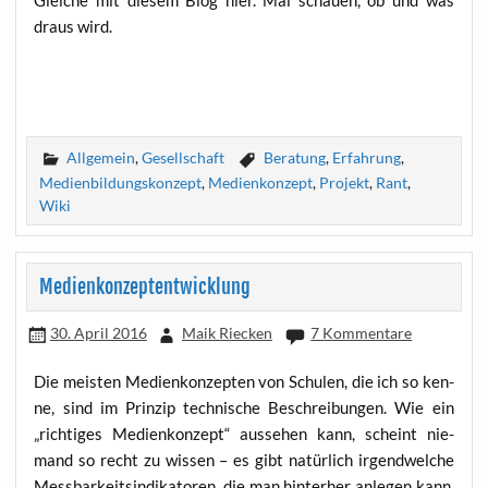
draus wird.
Allgemein
,
Gesellschaft
Beratung
,
Erfahrung
,
Medienbildungskonzept
,
Medienkonzept
,
Projekt
,
Rant
,
Wiki
Medienkonzeptentwicklung
30. April 2016
Maik Riecken
7 Kommentare
Die meis­ten Medi­en­kon­zep­ten von Schu­len, die ich so ken­
ne, sind im Prin­zip tech­ni­sche Beschrei­bun­gen. Wie ein
„rich­ti­ges Medi­en­kon­zept“ aus­se­hen kann, scheint nie­
mand so recht zu wis­sen – es gibt natür­lich irgend­wel­che
Mess­bar­keits­in­di­ka­to­ren, die man hin­ter­her anle­gen kann,