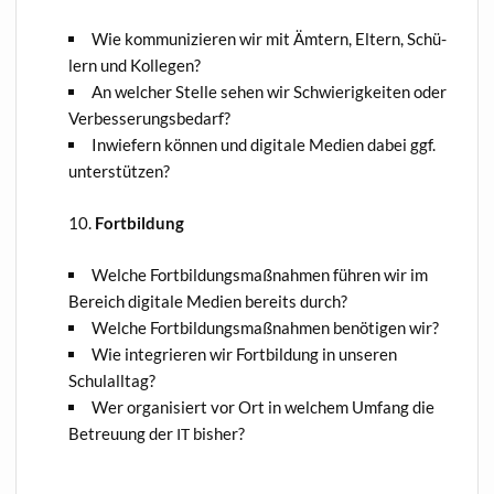
Wie kom­mu­ni­zie­ren wir mit Ämtern, Eltern, Schü­
lern und Kollegen?
An wel­cher Stel­le sehen wir Schwie­rig­kei­ten oder
Verbesserungsbedarf?
Inwie­fern kön­nen und digi­ta­le Medi­en dabei ggf.
unterstützen?
Fortbildung
Wel­che Fort­bil­dungs­maß­nah­men füh­ren wir im
Bereich digi­ta­le Medi­en bereits durch?
Wel­che Fort­bil­dungs­maß­nah­men benö­ti­gen wir?
Wie inte­grie­ren wir Fort­bil­dung in unse­ren
Schulalltag?
Wer orga­ni­siert vor Ort in wel­chem Umfang die
Betreu­ung der
bisher?
IT