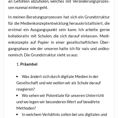
an Gefüh­len abzu­ho­len, wel­ches mit Ver­än­de­rungs­pro­zes­
sen nun­mal einhergeht.
In mei­nen Bera­tungs­pro­zes­sen hat sich ein Grund­struk­tur
für die Medi­en­kon­zept­ent­wick­lung her­aus­kris­tal­li­siert, die
erst­mal ein Aus­gangs­punkt sein kann. Ich arbei­te ger­ne
kol­la­bo­ra­tiv mit Schu­len, die sich dar­auf ein­las­sen. Medi­
en­kon­zep­te auf Papier in einer gesell­schaft­li­chen Über­
gangs­pha­se wie der unse­ren hal­te ich für naiv und unöko­
no­misch. Die Grund­struk­tur sieht so aus:
Präambel
Was ändert sich durch digi­ta­le Medi­en in der
Gesell­schaft und wie wol­len wir als Schu­le dar­auf
reagieren?
Wo sehen wir Poten­tia­le für unse­ren Unter­richt
und wo legen wir beson­de­ren Wert auf bewähr­te
Methoden?
In wel­chem Ver­hält­nis sol­len bei uns digi­ta­les und