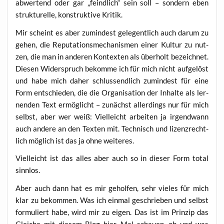
abwer­tend oder gar „feind­lich“ sein soll – son­dern eben
struk­tu­rel­le, kon­struk­ti­ve Kritik.
Mir scheint es aber zumin­dest gele­gent­lich auch dar­um zu
gehen, die Repu­ta­ti­ons­me­cha­nis­men einer Kul­tur zu nut­
zen, die man in ande­ren Kon­tex­ten als über­holt bezeich­net.
Die­sen Wider­spruch bekom­me ich für mich nicht auf­ge­löst
und habe mich daher schluss­end­lich zumin­dest für eine
Form ent­schie­den, die die Orga­ni­sa­ti­on der Inhal­te als ler­
nen­den Text ermög­licht – zunächst aller­dings nur für mich
selbst, aber wer weiß: Viel­leicht arbei­ten ja irgend­wann
auch ande­re an den Tex­ten mit. Tech­nisch und lizenz­recht­
lich mög­lich ist das ja ohne weiteres.
Viel­leicht ist das alles aber auch so in die­ser Form total
sinnlos.
Aber auch dann hat es mir gehol­fen, sehr vie­les für mich
klar zu bekom­men. Was ich ein­mal geschrie­ben und selbst
for­mu­liert habe, wird mir zu eigen. Das ist im Prin­zip das
Glei­che mit die­sem Blog hier. Mal schau­en, ob und was