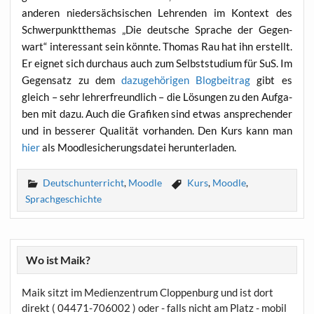
ande­ren nie­der­säch­si­schen Leh­ren­den im Kon­text des
Schwer­punkt­the­mas „Die deut­sche Spra­che der Gegen­
wart“ inter­es­sant sein könn­te. Tho­mas Rau hat ihn erstellt.
Er eig­net sich durch­aus auch zum Selbst­stu­di­um für SuS. Im
Gegen­satz zu dem
dazu­ge­hö­ri­gen Blog­bei­trag
gibt es
gleich – sehr leh­rer­freund­lich – die Lösun­gen zu den Auf­ga­
ben mit dazu. Auch die Gra­fi­ken sind etwas anspre­chen­der
und in bes­se­rer Qua­li­tät vor­han­den. Den Kurs kann man
hier
als Mood­le­si­che­rungs­da­tei herunterladen.
Deutschunterricht
,
Moodle
Kurs
,
Moodle
,
Sprachgeschichte
Wo ist Maik?
Maik sitzt im Medienzentrum Cloppenburg und ist dort
direkt ( 04471-706002 ) oder - falls nicht am Platz - mobil