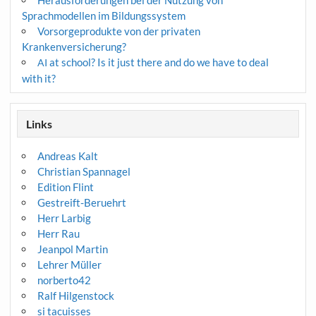
Herausforderungen bei der Nutzung von
Sprachmodellen im Bildungssystem
Vorsorgeprodukte von der privaten
Krankenversicherung?
at school? Is it just there and do we have to deal
AI
with it?
Links
Andreas Kalt
Christian Spannagel
Edition Flint
Gestreift-Beruehrt
Herr Larbig
Herr Rau
Jeanpol Martin
Lehrer Müller
norberto42
Ralf Hilgenstock
si tacuisses