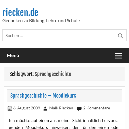
Skip
to
riecken.de
content
Gedanken zu Bildung, Lehre und Schule
Menü
Schlagwort:
Sprachgeschichte
Sprachgeschichte – Moodlekurs
6. August 2009
Maik Riecken
2 Kommentare
Ich möch­te auf einen aus mei­ner Sicht inhalt­lich her­vor­ra­
gen­den Mood­le­kurs hin­wei­sen, der für den einen oder