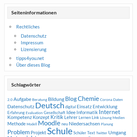
Seiteninformationen
Rechtliches
Datenschutz
Impressum
Lizensierung
tipps4you.net
Über dieses Blog
Schlagwörter
Chemie
Blog
Aufgabe
Bildung
2.0
Beratung
Corona
Daten
Deutsch
Datenschutz
Entwicklung
Einsatz
digital
Internet
Idee
Informatik
Erfahrung
Gesellschaft
Evaluation
Kritik
Kompetenz
Konzept
Lehrer
Lernen
Link
Medien
Lösung
Moodle
Niedersachsen
Methode
neu
Modell
Planung
Schule
Problem
Projekt
Umgang
Schüler
Text
Twitter