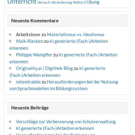
Unterricht
Übung
Versuch
Web2.0
Veränderung
Neueste Kommentare
Arbeitsloser
zu
Materialismus vs. Idealismus
Maik Riecken
zu
generierte (Fach-)Arbeiten
KI
erkennen
Philippe Wampfler
zu
generierte (Fach-)Arbeiten
KI
erkennen
Originality.ai | Digithek-Blog
zu
generierte
KI
(Fach-)Arbeiten erkennen
retemirabile
zu
Herausforderungen bei der Nutzung
von Sprachmodellen im Bildungssystem
Neueste Beiträge
Vorschläge zur Verbesserung von Schulverwaltung
generierte (Fach-)Arbeiten erkennen
KI