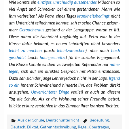
Wie konn­te ein
ein­zi­ges, unschul­dig aus­se­hen­des
Mäd­chen so
viel Angst und Schre­cken bei einem gestan­de­nen Mann wie
ihm ver­brei­ten? Als Petra eines Tages
krank­heits­be­dingt
nicht
am Unter­richt teil­neh­men konn­te, sah er sei­ne Chan­ce gekom­
men:
Gera­de­her­aus
gestand er der Lern­grup­pe, wor­an er litt.
Die­se nahm die Nach­richt ungläu­big auf. Petra war in der
Klas­se dafür bekannt, es neu­en Lehr­kräf­ten nicht beson­ders
leicht zu machen
(auch:
leicht­zu­ma­chen
), aber auch
hoch
geschätzt
(auch:
hoch­ge­schätzt
) für ihr sozia­les Enga­ge­ment.
Die Klas­se konn­te es dem ver­zwei­fel­ten Refe­ren­dar nur
nahe­
le­gen
, sich auf ein direk­tes Gespräch mit Petra ein­zu­las­sen.
Dazu sah sich der jun­ge Leh­rer jedoch nicht in der Lage.
Irgend
so ein
inne­rer Schwei­ne­hund hin­der­te ihn, das Pro­blem direkt
anzu­ge­hen.
Unver­rich­te­ter Din­ge
ver­ließ er auch an die­sem
Tag die Schu­le. Als er die Woh­nung sei­ner Freun­din betrat,
blick­te er kurz ver­stoh­len in das Zim­mer ihrer kran­ken Tochter.
Aus der Schule
,
Deutschunterricht
Bedeutung
,
Deutsch
,
Diktat
,
Getrenntschreibung
,
Regel
,
übertragen
,