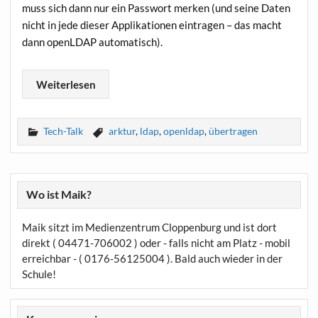
muss sich dann nur ein Pass­wort mer­ken (und sei­ne Daten
nicht in jede die­ser Appli­ka­tio­nen ein­tra­gen – das macht
dann openLDAP automatisch).
Wei­ter­le­sen
Tech-Talk
arktur
,
ldap
,
openldap
,
übertragen
Wo ist Maik?
Maik sitzt im Medienzentrum Cloppenburg und ist dort
direkt ( 04471-706002 ) oder - falls nicht am Platz - mobil
erreichbar - ( 0176-56125004 ). Bald auch wieder in der
Schule!