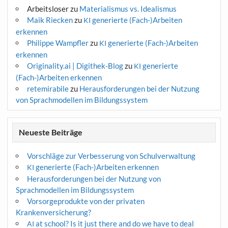
Arbeitsloser
zu
Materialismus vs. Idealismus
Maik Riecken
zu
generierte (Fach-)Arbeiten
KI
erkennen
Philippe Wampfler
zu
generierte (Fach-)Arbeiten
KI
erkennen
Originality.ai | Digithek-Blog
zu
generierte
KI
(Fach-)Arbeiten erkennen
retemirabile
zu
Herausforderungen bei der Nutzung
von Sprachmodellen im Bildungssystem
Neueste Beiträge
Vorschläge zur Verbesserung von Schulverwaltung
generierte (Fach-)Arbeiten erkennen
KI
Herausforderungen bei der Nutzung von
Sprachmodellen im Bildungssystem
Vorsorgeprodukte von der privaten
Krankenversicherung?
at school? Is it just there and do we have to deal
AI