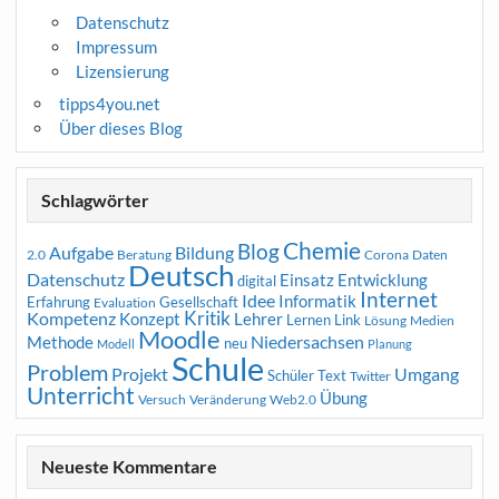
Datenschutz
Impressum
Lizensierung
tipps4you.net
Über dieses Blog
Schlagwörter
Chemie
Blog
Aufgabe
Bildung
2.0
Beratung
Corona
Daten
Deutsch
Datenschutz
Entwicklung
Einsatz
digital
Internet
Idee
Informatik
Erfahrung
Gesellschaft
Evaluation
Kritik
Kompetenz
Konzept
Lehrer
Lernen
Link
Medien
Lösung
Moodle
Niedersachsen
Methode
neu
Modell
Planung
Schule
Problem
Projekt
Umgang
Schüler
Text
Twitter
Unterricht
Übung
Versuch
Web2.0
Veränderung
Neueste Kommentare