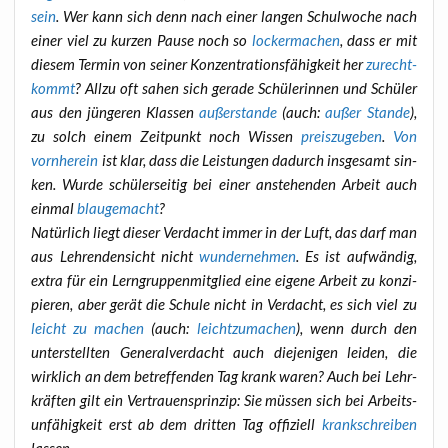
sein
. Wer kann sich denn nach einer lan­gen Schul­wo­che nach
einer viel zu kur­zen Pau­se noch so
locker­ma­chen
, dass er mit
die­sem Ter­min von sei­ner Kon­zen­tra­ti­ons­fä­hig­keit her
zurecht­
kommt
? All­zu oft sahen sich gera­de Schü­le­rin­nen und Schü­ler
aus den jün­ge­ren Klas­sen
außer­stan­de
(auch:
außer Stan­de
),
zu solch einem Zeit­punkt noch Wis­sen
preis­zu­ge­ben
.
Von
vorn­her­ein
ist klar, dass die Leis­tun­gen dadurch ins­ge­samt sin­
ken. Wur­de schü­ler­sei­tig bei einer anste­hen­den Arbeit auch
ein­mal
blau­ge­macht
?
Natür­lich liegt die­ser Ver­dacht immer in der Luft, das darf man
aus Leh­ren­den­sicht nicht
wun­der­neh­men
. Es ist auf­wän­dig,
extra für ein Lern­grup­pen­mit­glied eine eige­ne Arbeit zu kon­zi­
pie­ren, aber gerät die Schu­le nicht in Ver­dacht, es sich viel zu
leicht zu machen
(auch:
leicht­zu­ma­chen
), wenn durch den
unter­stell­ten Gene­ral­ver­dacht auch die­je­ni­gen lei­den, die
wirk­lich an dem betref­fen­den Tag krank waren? Auch bei Lehr­
kräf­ten gilt ein Ver­trau­ens­prin­zip: Sie müs­sen sich bei Arbeits­
un­fä­hig­keit erst ab dem drit­ten Tag offi­zi­ell
krank­schrei­ben