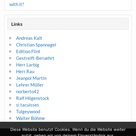
with it?
Links
Andreas Kalt
Christian Spannagel
Edition Flint
Gestreift-Beruehrt
Herr Larbig
Herr Rau
Jeanpol Martin
Lehrer Müller
norberto42
Ralf Hilgenstock
si tacuisses
Tulgeywood
Walter Böhme
Diese Website benutzt Cookies. Wenn du die Website weiter
nutzt, gehen wir von deinem Einverständnis aus.