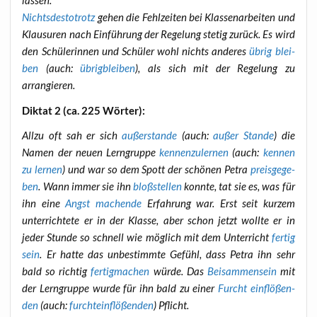
lassen.
Nichts­des­to­trotz
gehen die Fehl­zei­ten bei Klas­sen­ar­bei­ten und
Klau­su­ren nach Ein­füh­rung der Rege­lung ste­tig zurück. Es wird
den Schü­le­rin­nen und Schü­ler wohl nichts ande­res
übrig blei­
ben
(auch:
übrig­blei­ben
), als sich mit der Rege­lung zu
arrangieren.
Dik­tat 2 (ca. 225 Wörter):
All­zu oft sah er sich
außer­stan­de
(auch:
außer Stan­de
) die
Namen der neu­en Lern­grup­pe
ken­nen­zu­ler­nen
(auch:
ken­nen
zu ler­nen
) und war so dem Spott der schö­nen Petra
preis­ge­ge­
ben
. Wann immer sie ihn
bloß­stel­len
konn­te, tat sie es, was für
ihn eine
Angst machen­de
Erfah­rung war. Erst seit kur­zem
unter­rich­te­te er in der Klas­se, aber schon jetzt woll­te er in
jeder Stun­de so schnell wie mög­lich mit dem Unter­richt
fer­tig
sein
. Er hat­te das unbe­stimm­te Gefühl, dass Petra ihn sehr
bald so rich­tig
fer­tig­ma­chen
wür­de. Das
Bei­sam­men­sein
mit
der Lern­grup­pe wur­de für ihn bald zu einer
Furcht ein­flö­ßen­
den
(auch:
furcht­ein­flö­ßen­den
) Pflicht.