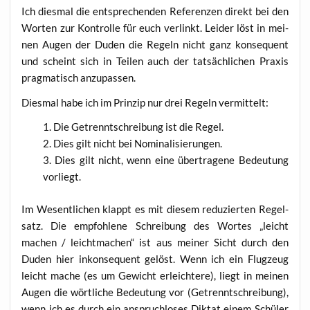
Ich dies­mal die ent­spre­chen­den Refe­ren­zen direkt bei den
Wor­ten zur Kon­trol­le für euch ver­linkt. Lei­der löst in mei­
nen Augen der Duden die Regeln nicht ganz kon­se­quent
und scheint sich in Tei­len auch der tat­säch­li­chen Pra­xis
prag­ma­tisch anzupassen.
Dies­mal habe ich im Prin­zip nur drei Regeln vermittelt:
Die Getrennt­schrei­bung ist die Regel.
Dies gilt nicht bei Nominalisierungen.
Dies gilt nicht, wenn eine über­tra­ge­ne Bedeu­tung
vorliegt.
Im Wesent­li­chen klappt es mit die­sem redu­zier­ten Regel­
satz. Die emp­foh­le­ne Schrei­bung des Wor­tes „leicht
machen / leicht­ma­chen“ ist aus mei­ner Sicht durch den
Duden hier inkon­se­quent gelöst. Wenn ich ein Flug­zeug
leicht mache (es um Gewicht erleich­te­re), liegt in mei­nen
Augen die wört­li­che Bedeu­tung vor (Getrennt­schrei­bung),
wenn ich es durch ein anspruch­lo­ses Dik­tat einem Schü­ler