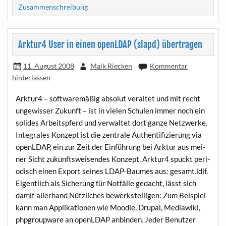
Zusammenschreibung
Arktur4 User in einen openLDAP (slapd) übertragen
11. August 2008
Maik Riecken
Kommentar
hinterlassen
Arktur4 – soft­ware­mä­ßig abso­lut ver­al­tet und mit recht
unge­wis­ser Zukunft – ist in vie­len Schu­len immer noch ein
soli­des Arbeits­pferd und ver­wal­tet dort gan­ze Netz­wer­ke.
Inte­gra­les Kon­zept ist die zen­tra­le Authen­ti­fi­zie­rung via
openLDAP, ein zur Zeit der Ein­füh­rung bei Ark­tur aus mei­
ner Sicht zukunfts­wei­sen­des Kon­zept. Arktur4 spuckt peri­
odisch einen Export sei­nes LDAP-Bau­mes aus: gesamt.ldif.
Eigent­lich als Siche­rung für Not­fäl­le gedacht, lässt sich
damit aller­hand Nütz­li­ches bewerk­stel­li­gen: Zum Bei­spiel
kann man Appli­ka­tio­nen wie Mood­le, Drup­al, Media­wi­ki,
phpgroup­ware an openLDAP anbin­den. Jeder Benut­zer