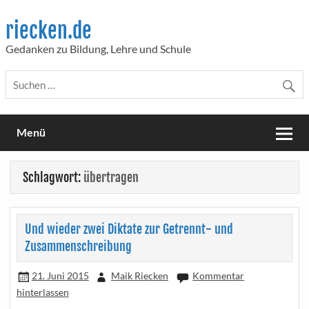
Skip
to
riecken.de
content
Gedanken zu Bildung, Lehre und Schule
Menü
Schlagwort:
übertragen
Und wieder zwei Diktate zur Getrennt- und
Zusammenschreibung
21. Juni 2015
Maik Riecken
Kommentar
hinterlassen