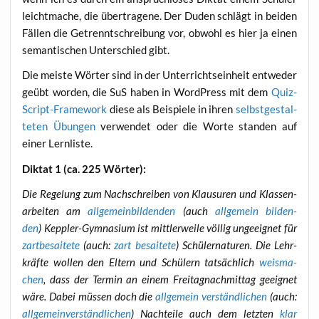
leicht­ma­che, die über­tra­ge­ne. Der Duden schlägt in bei­den
Fäl­len die Getrennt­schrei­bung vor, obwohl es hier ja einen
seman­ti­schen Unter­schied gibt.
Die meis­te Wör­ter sind in der Unter­richts­ein­heit ent­we­der
geübt wor­den, die SuS haben in Word­Press mit dem
Quiz-
Script-Frame­work
die­se als Bei­spie­le in ihren
selbst­ge­stal­
te­ten Übun­gen
ver­wen­det oder die Wor­te stan­den auf
einer Lernliste.
Dik­tat 1 (ca. 225 Wörter):
Die Rege­lung zum Nach­schrei­ben von Klau­su­ren und Klas­sen­
ar­bei­ten am
all­ge­mein­bil­den­den
(auch
all­ge­mein bil­den­
den
) Kepp­ler-Gym­na­si­um ist mitt­ler­wei­le völ­lig unge­eig­net für
zart­be­sai­te­te
(auch:
zart besai­te­te
) Schü­ler­na­tu­ren. Die Lehr­
kräf­te wol­len den Eltern und Schü­lern tat­säch­lich
weis­ma­
chen
, dass der Ter­min an einem Frei­tag­nach­mit­tag geeig­net
wäre. Dabei müs­sen doch die
all­ge­mein ver­ständ­li­chen
(auch:
all­ge­mein­ver­ständ­li­chen
) Nach­tei­le auch dem letz­ten
klar