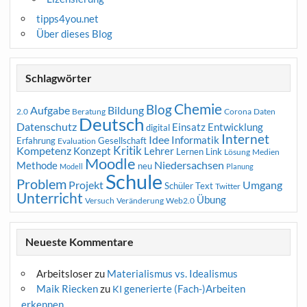
tipps4you.net
Über dieses Blog
Schlagwörter
Chemie
Blog
Aufgabe
Bildung
2.0
Beratung
Corona
Daten
Deutsch
Datenschutz
Entwicklung
Einsatz
digital
Internet
Idee
Informatik
Erfahrung
Gesellschaft
Evaluation
Kritik
Kompetenz
Konzept
Lehrer
Lernen
Link
Medien
Lösung
Moodle
Niedersachsen
Methode
neu
Modell
Planung
Schule
Problem
Projekt
Umgang
Schüler
Text
Twitter
Unterricht
Übung
Versuch
Web2.0
Veränderung
Neueste Kommentare
Arbeitsloser
zu
Materialismus vs. Idealismus
Maik Riecken
zu
generierte (Fach-)Arbeiten
KI
erkennen