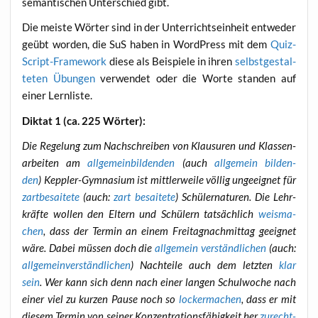
seman­ti­schen Unter­schied gibt.
Die meis­te Wör­ter sind in der Unter­richts­ein­heit ent­we­der
geübt wor­den, die SuS haben in Word­Press mit dem
Quiz-
Script-Frame­work
die­se als Bei­spie­le in ihren
selbst­ge­stal­
te­ten Übun­gen
ver­wen­det oder die Wor­te stan­den auf
einer Lernliste.
Dik­tat 1 (ca. 225 Wörter):
Die Rege­lung zum Nach­schrei­ben von Klau­su­ren und Klas­sen­
ar­bei­ten am
all­ge­mein­bil­den­den
(auch
all­ge­mein bil­den­
den
) Kepp­ler-Gym­na­si­um ist mitt­ler­wei­le völ­lig unge­eig­net für
zart­be­sai­te­te
(auch:
zart besai­te­te
) Schü­ler­na­tu­ren. Die Lehr­
kräf­te wol­len den Eltern und Schü­lern tat­säch­lich
weis­ma­
chen
, dass der Ter­min an einem Frei­tag­nach­mit­tag geeig­net
wäre. Dabei müs­sen doch die
all­ge­mein ver­ständ­li­chen
(auch:
all­ge­mein­ver­ständ­li­chen
) Nach­tei­le auch dem letz­ten
klar
sein
. Wer kann sich denn nach einer lan­gen Schul­wo­che nach
einer viel zu kur­zen Pau­se noch so
locker­ma­chen
, dass er mit
die­sem Ter­min von sei­ner Kon­zen­tra­ti­ons­fä­hig­keit her
zurecht­