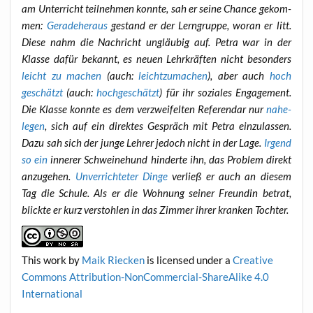
am Unter­richt teil­neh­men konn­te, sah er sei­ne Chan­ce gekom­
men:
Gera­de­her­aus
gestand er der Lern­grup­pe, wor­an er litt.
Die­se nahm die Nach­richt ungläu­big auf. Petra war in der
Klas­se dafür bekannt, es neu­en Lehr­kräf­ten nicht beson­ders
leicht zu machen
(auch:
leicht­zu­ma­chen
), aber auch
hoch
geschätzt
(auch:
hoch­ge­schätzt
) für ihr sozia­les Enga­ge­ment.
Die Klas­se konn­te es dem ver­zwei­fel­ten Refe­ren­dar nur
nahe­
le­gen
, sich auf ein direk­tes Gespräch mit Petra ein­zu­las­sen.
Dazu sah sich der jun­ge Leh­rer jedoch nicht in der Lage.
Irgend
so ein
inne­rer Schwei­ne­hund hin­der­te ihn, das Pro­blem direkt
anzu­ge­hen.
Unver­rich­te­ter Din­ge
ver­ließ er auch an die­sem
Tag die Schu­le. Als er die Woh­nung sei­ner Freun­din betrat,
blick­te er kurz ver­stoh­len in das Zim­mer ihrer kran­ken Tochter.
This work
by
Maik Riecken
is licen­sed under a
Crea­ti­ve
Com­mons Attri­bu­ti­on-Non­Com­mer­cial-ShareA­li­ke 4.0
International