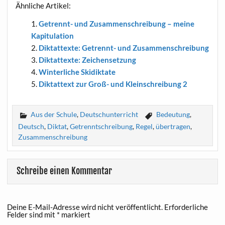
Ähn­li­che Artikel:
Getrennt- und Zusam­men­schrei­bung – mei­ne
Kapitulation
Dik­tat­tex­te: Getrennt- und Zusammenschreibung
Dik­tat­tex­te: Zeichensetzung
Win­ter­li­che Skidiktate
Dik­tat­text zur Groß- und Klein­schrei­bung 2
Aus der Schule
,
Deutschunterricht
Bedeutung
,
Deutsch
,
Diktat
,
Getrenntschreibung
,
Regel
,
übertragen
,
Zusammenschreibung
Schreibe einen Kommentar
Deine E-Mail-Adresse wird nicht veröffentlicht.
Erforderliche
Felder sind mit
*
markiert