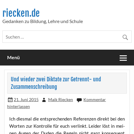
Skip
to
riecken.de
content
Gedanken zu Bildung, Lehre und Schule
Menü
Und wieder zwei Diktate zur Getrennt- und
Zusammenschreibung
21. Juni 2015
Maik Riecken
Kommentar
hinterlassen
Ich dies­mal die ent­spre­chen­den Refe­ren­zen direkt bei den
Wor­ten zur Kon­trol­le für euch ver­linkt. Lei­der löst in mei­
nen Augen der Duden die Regeln nicht ganz kon­se­quent