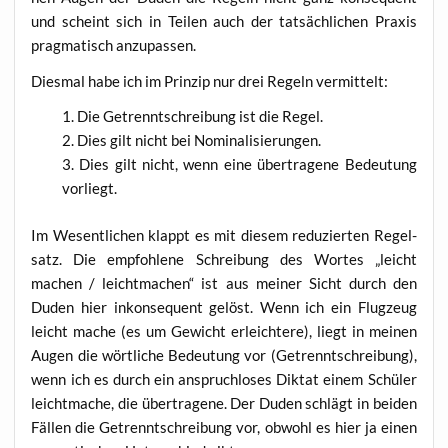
und scheint sich in Tei­len auch der tat­säch­li­chen Pra­xis
prag­ma­tisch anzupassen.
Dies­mal habe ich im Prin­zip nur drei Regeln vermittelt:
Die Getrennt­schrei­bung ist die Regel.
Dies gilt nicht bei Nominalisierungen.
Dies gilt nicht, wenn eine über­tra­ge­ne Bedeu­tung
vorliegt.
Im Wesent­li­chen klappt es mit die­sem redu­zier­ten Regel­
satz. Die emp­foh­le­ne Schrei­bung des Wor­tes „leicht
machen / leicht­ma­chen“ ist aus mei­ner Sicht durch den
Duden hier inkon­se­quent gelöst. Wenn ich ein Flug­zeug
leicht mache (es um Gewicht erleich­te­re), liegt in mei­nen
Augen die wört­li­che Bedeu­tung vor (Getrennt­schrei­bung),
wenn ich es durch ein anspruch­lo­ses Dik­tat einem Schü­ler
leicht­ma­che, die über­tra­ge­ne. Der Duden schlägt in bei­den
Fäl­len die Getrennt­schrei­bung vor, obwohl es hier ja einen