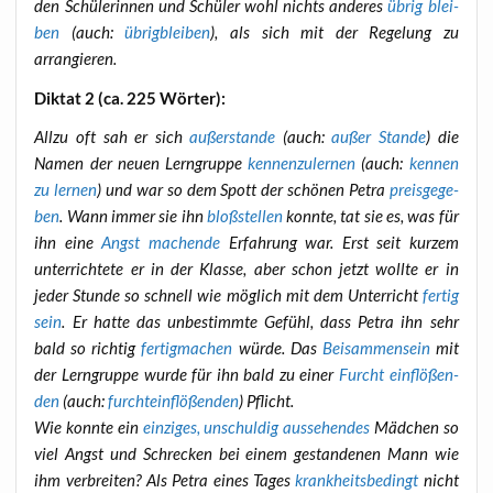
den Schü­le­rin­nen und Schü­ler wohl nichts ande­res
übrig blei­
ben
(auch:
übrig­blei­ben
), als sich mit der Rege­lung zu
arrangieren.
Dik­tat 2 (ca. 225 Wörter):
All­zu oft sah er sich
außer­stan­de
(auch:
außer Stan­de
) die
Namen der neu­en Lern­grup­pe
ken­nen­zu­ler­nen
(auch:
ken­nen
zu ler­nen
) und war so dem Spott der schö­nen Petra
preis­ge­ge­
ben
. Wann immer sie ihn
bloß­stel­len
konn­te, tat sie es, was für
ihn eine
Angst machen­de
Erfah­rung war. Erst seit kur­zem
unter­rich­te­te er in der Klas­se, aber schon jetzt woll­te er in
jeder Stun­de so schnell wie mög­lich mit dem Unter­richt
fer­tig
sein
. Er hat­te das unbe­stimm­te Gefühl, dass Petra ihn sehr
bald so rich­tig
fer­tig­ma­chen
wür­de. Das
Bei­sam­men­sein
mit
der Lern­grup­pe wur­de für ihn bald zu einer
Furcht ein­flö­ßen­
den
(auch:
furcht­ein­flö­ßen­den
) Pflicht.
Wie konn­te ein
ein­zi­ges, unschul­dig aus­se­hen­des
Mäd­chen so
viel Angst und Schre­cken bei einem gestan­de­nen Mann wie
ihm ver­brei­ten? Als Petra eines Tages
krank­heits­be­dingt
nicht