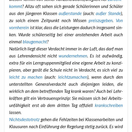
kommt
? All­zu oft sahen sich gera­de Schü­le­rin­nen und Schü­ler
aus den jün­ge­ren Klas­sen
außer­stan­de
(auch:
außer Stan­de
),
zu solch einem Zeit­punkt noch Wis­sen
preis­zu­ge­ben
.
Von
vorn­her­ein
ist klar, dass die Leis­tun­gen dadurch ins­ge­samt sin­
ken. Wur­de schü­ler­sei­tig bei einer anste­hen­den Arbeit auch
ein­mal
blau­ge­macht
?
Natür­lich liegt die­ser Ver­dacht immer in der Luft, das darf man
aus Leh­ren­den­sicht nicht
wun­der­neh­men
. Es ist auf­wän­dig,
extra für ein Lern­grup­pen­mit­glied eine eige­ne Arbeit zu kon­zi­
pie­ren, aber gerät die Schu­le nicht in Ver­dacht, es sich viel zu
leicht zu machen
(auch:
leicht­zu­ma­chen
), wenn durch den
unter­stell­ten Gene­ral­ver­dacht auch die­je­ni­gen lei­den, die
wirk­lich an dem betref­fen­den Tag krank waren? Auch bei Lehr­
kräf­ten gilt ein Ver­trau­ens­prin­zip: Sie müs­sen sich bei Arbeits­
un­fä­hig­keit erst ab dem drit­ten Tag offi­zi­ell
krank­schrei­ben
lassen.
Nichts­des­to­trotz
gehen die Fehl­zei­ten bei Klas­sen­ar­bei­ten und
Klau­su­ren nach Ein­füh­rung der Rege­lung ste­tig zurück. Es wird