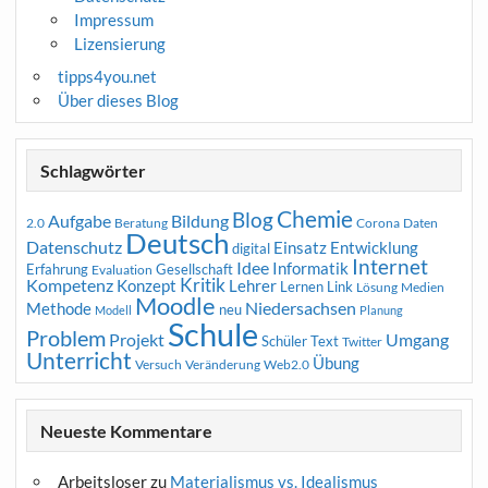
Impressum
Lizensierung
tipps4you.net
Über dieses Blog
Schlagwörter
Chemie
Blog
Aufgabe
Bildung
2.0
Beratung
Corona
Daten
Deutsch
Datenschutz
Entwicklung
Einsatz
digital
Internet
Idee
Informatik
Erfahrung
Gesellschaft
Evaluation
Kritik
Kompetenz
Konzept
Lehrer
Lernen
Link
Medien
Lösung
Moodle
Niedersachsen
Methode
neu
Modell
Planung
Schule
Problem
Projekt
Umgang
Schüler
Text
Twitter
Unterricht
Übung
Versuch
Web2.0
Veränderung
Neueste Kommentare
Arbeitsloser
zu
Materialismus vs. Idealismus