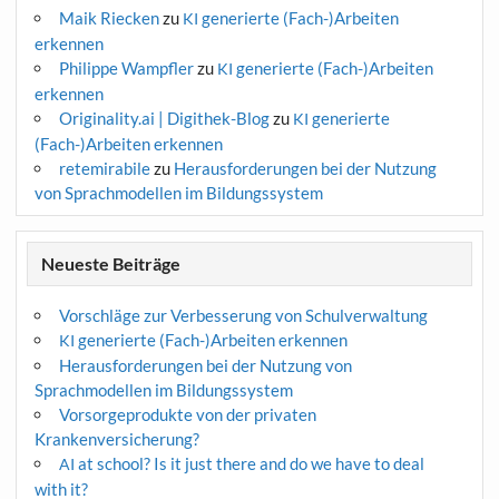
Maik Riecken
zu
generierte (Fach-)Arbeiten
KI
erkennen
Philippe Wampfler
zu
generierte (Fach-)Arbeiten
KI
erkennen
Originality.ai | Digithek-Blog
zu
generierte
KI
(Fach-)Arbeiten erkennen
retemirabile
zu
Herausforderungen bei der Nutzung
von Sprachmodellen im Bildungssystem
Neueste Beiträge
Vorschläge zur Verbesserung von Schulverwaltung
generierte (Fach-)Arbeiten erkennen
KI
Herausforderungen bei der Nutzung von
Sprachmodellen im Bildungssystem
Vorsorgeprodukte von der privaten
Krankenversicherung?
at school? Is it just there and do we have to deal
AI
with it?