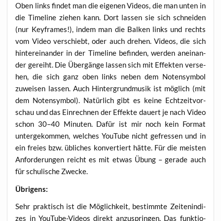
Oben links fin­det man die eige­nen Vide­os, die man unten in
die Time­line zie­hen kann. Dort las­sen sie sich schnei­den
(nur Key­frames!), indem man die Bal­ken links und rechts
vom Video ver­schiebt, oder auch dre­hen. Vide­os, die sich
hin­ter­ein­an­der in der Time­line befin­den, wer­den anein­an­
der gereiht. Die Über­gän­ge las­sen sich mit Effek­ten ver­se­
hen, die sich ganz oben links neben dem Noten­sym­bol
zuwei­sen las­sen. Auch Hin­ter­grund­mu­sik ist mög­lich (mit
dem Noten­sym­bol). Natür­lich gibt es kei­ne Echt­zeit­vor­
schau und das Ein­rech­nen der Effek­te dau­ert je nach Video
schon 30–40 Minu­ten. Dafür ist mir noch kein For­mat
unter­ge­kom­men, wel­ches You­Tube nicht gefres­sen und in
ein frei­es bzw. übli­ches kon­ver­tiert hät­te. Für die meis­ten
Anfor­de­run­gen reicht es mit etwas Übung – gera­de auch
für schu­li­sche Zwecke.
Übri­gens:
Sehr prak­tisch ist die Mög­lich­keit, bestimm­te Zei­ten­in­di­
zes in You­Tube-Vide­os direkt anzu­sprin­gen. Das funk­tio­