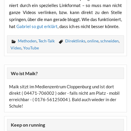
niert durch ein spe­zi­el­les Link­for­mat – so muss man nicht
gan­ze Vide­os ver­lin­ken, bzw. kann direkt zu den Stel­le
sprin­gen, über die man gera­de bloggt. Wie das funk­tio­niert,
hat
Gabri­el so gut erklärt
, dass ich es nicht bes­ser könnte.
Methoden
,
Tech-Talk
Direktlinks
,
online
,
schneiden
,
Video
,
YouTube
Wo ist Maik?
Maik sitzt im Medienzentrum Cloppenburg und ist dort
direkt ( 04471-706002 ) oder - falls nicht am Platz - mobil
erreichbar - ( 0176-56125004 ). Bald auch wieder in der
Schule!
Keep on running