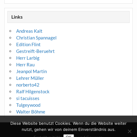
Links
Andreas Kalt
Christian Spannagel
Edition Flint
Gestreift-Beruehrt
Herr Larbig
Herr Rau
Jeanpol Martin
Lehrer Müller
norberto42
Ralf Hilgenstock
si tacuisses
Tulgeywood
Walter Böhme
Diese Website benutzt Cookies. Wenn du die Website weiter
nutzt, gehen wir von deinem Einverständnis aus.