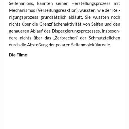
Sei­fenan­ions, kann­ten sei­nen Her­stel­lungs­pro­zess mit
Mecha­nis­mus (Ver­sei­fungs­re­ak­ti­on), wuss­ten, wie der Rei­
ni­gungs­pro­zess grund­sätz­lich abläuft. Sie wuss­ten noch
nichts über die Grenz­flä­chen­ak­ti­vi­tät von Sei­fen und den
genaue­ren Ablauf des Disper­gie­rungs­pro­zes­ses, ins­be­son­
de­re nichts über das „Zer­bre­chen“ der Schmutz­teil­chen
durch die Absto­ßung der pola­ren Seifenmolekülareale.
Die Fil­me