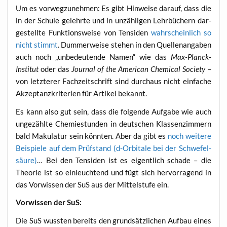
Um es vor­weg­zu­neh­men: Es gibt Hin­wei­se dar­auf, dass die
in der Schu­le gelehr­te und in unzäh­li­gen Lehr­bü­chern dar­
ge­stell­te Funk­ti­ons­wei­se von Ten­si­den
wahr­schein­lich so
nicht stimmt
. Dum­mer­wei­se ste­hen in den Quel­len­an­ga­ben
auch noch „unbe­deu­ten­de Namen“ wie das
Max-Planck-
Insti­tut
oder das
Jour­nal of the Ame­ri­can Che­mi­cal Socie­ty
–
von letz­te­rer Fach­zeit­schrift sind durch­aus nicht ein­fa­che
Akzep­tanz­kri­te­ri­en für Arti­kel bekannt.
Es kann also gut sein, dass die fol­gen­de Auf­ga­be wie auch
unge­zähl­te Che­mie­stun­den in deut­schen Klas­sen­zim­mern
bald Maku­la­tur sein könn­ten. Aber da gibt es
noch wei­te­re
Bei­spie­le auf dem Prüf­stand (d‑Orbitale bei der Schwe­fel­
säu­re)
… Bei den Ten­si­den ist es eigent­lich scha­de – die
Theo­rie ist so ein­leuch­tend und fügt sich her­vor­ra­gend in
das Vor­wis­sen der SuS aus der Mit­tel­stu­fe ein.
Vor­wis­sen der SuS:
Die SuS wuss­ten bereits den grund­sätz­li­chen Auf­bau eines