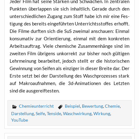
Jeder Film hat sei­ne Stär­ken und Schwä­chen. In zen­tra­len
Punk­ten über­lap­pen sie sich inhalt­lich. Gera­de durch den
unter­schied­li­chen Zugang zum Stoff habe ich mir eine Fes­
ti­gung des bereits ein­ge­führ­ten Unter­richts­stof­fes erhofft.
Die Fil­me durf­ten sich die SuS zwei­mal anschau­en: Ein­mal
kon­su­ma­tiv zur Ori­en­tie­rung, ein­mal mit dem kon­kre­ten
Arbeits­auf­trag. Vie­le che­mi­sche Zusam­men­hän­ge sind im
zwei­ten Film übri­gens unkor­rekt zur bis­her noch gül­ti­gen
Lehr­mei­nung bear­bei­tet, jedoch stellt er die his­to­ri­schen
Gewin­nung von Sei­fen als ein­zi­ger in die­ser Brei­te dar. Der
Ers­te setzt bei der Dar­stel­lung des Wasch­pro­zes­ses stark
auf Makro­auf­nah­men, die 3d-Ani­ma­tio­nen des Letz­ten
sind die ausgereiftesten.
Chemieunterricht
Beispiel
,
Bewertung
,
Chemie
,
Darstellung
,
Seife
,
Tenside
,
Waschwirkung
,
Wirkung
,
YouTube