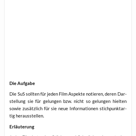
Die Auf­ga­be
Die SuS soll­ten für jeden Film Aspek­te notie­ren, deren Dar­
stel­lung sie für gelun­gen bzw. nicht so gelun­gen hiel­ten
sowie zusätz­lich für sie neue Infor­ma­tio­nen stich­punkt­ar­
tig herausstellen.
Erläu­te­rung