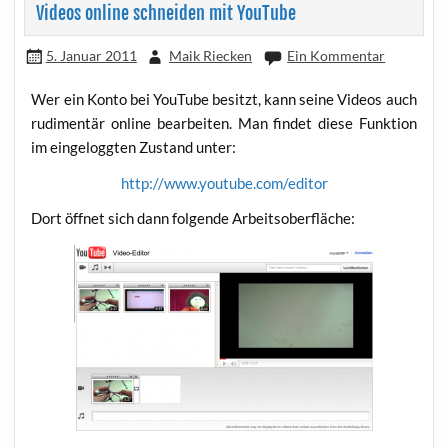
Videos online schneiden mit YouTube
5. Januar 2011
Maik Riecken
Ein Kommentar
Wer ein Kon­to bei You­Tube besitzt, kann sei­ne Vide­os auch
rudi­men­tär online bear­bei­ten. Man fin­det die­se Funk­ti­on
im ein­ge­logg­ten Zustand unter:
http://www.youtube.com/editor
Dort öff­net sich dann fol­gen­de Arbeitsoberfläche: