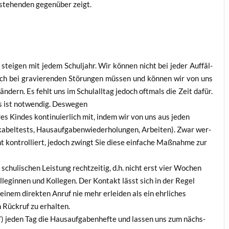
ste­hen­den gegen­über zeigt.
stei­gen mit jedem Schul­jahr. Wir kön­nen nicht bei jeder Auf­fäl­
lich bei gra­vie­ren­den Stö­run­gen müs­sen und kön­nen wir von uns
 ändern. Es fehlt uns im Schul­all­tag jedoch oft­mals die Zeit dafür.
es ist not­wen­dig. Deswegen
res Kin­des kon­ti­nu­ier­lich mit, indem wir von uns aus jeden
ka­bel­tests, Haus­auf­ga­ben­wie­der­ho­lun­gen, Arbei­ten). Zwar wer­
t kon­trol­liert, jedoch zwingt Sie die­se ein­fa­che Maß­nah­me zur
chu­li­schen Leis­tung recht­zei­tig, d.h. nicht erst vier Wochen
l­le­gin­nen und Kol­le­gen. Der Kon­takt lässt sich in der Regel
einem direk­ten Anruf nie mehr erlei­den als ein ehr­li­ches
Rück­ruf zu erhalten.
–7) jeden Tag die Haus­auf­ga­ben­hef­te und las­sen uns zum nächs­