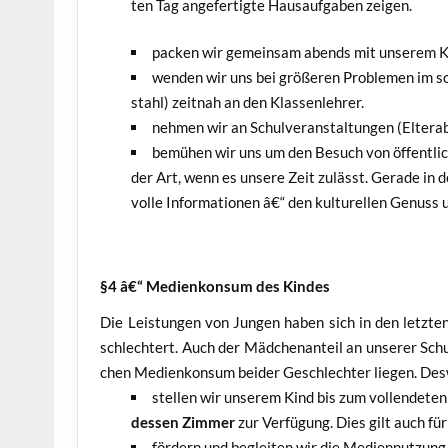
ten Tag ange­fer­tig­te Haus­auf­ga­ben zeigen.
packen wir gemein­sam abends mit unse­rem K
wen­den wir uns bei grö­ße­ren Pro­ble­men im so
stahl) zeit­nah an den Klassenlehrer.
neh­men wir an Schul­ver­an­stal­tun­gen (Elter­abe
bemü­hen wir uns um den Besuch von öffent­li­chen
der Art, wenn es unse­re Zeit zulässt. Gera­de in de
vol­le Infor­ma­tio­nen â€“ den kul­tu­rel­len Genuss
§4 â€“ Medi­en­kon­sum des Kindes
Die Leis­tun­gen von Jun­gen haben sich in den letz­t
schlech­tert. Auch der Mäd­chen­an­teil an unse­rer Schu­
chen Medi­en­kon­sum bei­der Geschlech­ter lie­gen. D
stel­len wir unse­rem Kind bis zum voll­ende­ten
des­sen Zim­mer
zur Ver­fü­gung. Dies gilt auch für 
för­dern und beglei­ten wir die Medi­en­nut­zung