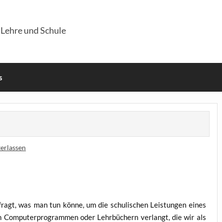
 Lehre und Schule
s
erlassen
ragt, was man tun kön­ne, um die schu­li­schen Leis­tun­gen eines
h Com­pu­ter­pro­gram­men oder Lehr­bü­chern ver­langt, die wir als