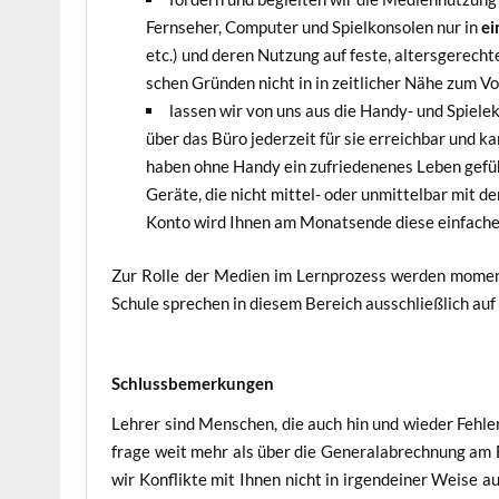
Fern­se­her, Com­pu­ter und Spiel­kon­so­len nur in
ei
etc.) und deren Nut­zung auf fes­te, alters­ge­rech­te
schen Grün­den nicht in in zeit­li­cher Nähe zum Vor
las­sen wir von uns aus die Han­dy- und Spie­le­k
über das Büro jeder­zeit für sie erreich­bar und k
haben ohne Han­dy ein zufrie­de­ne­nes Leben gefüh
Gerä­te, die nicht mit­tel- oder unmit­tel­bar mit 
Kon­to wird Ihnen am Monats­en­de die­se ein­fa­c
Zur Rol­le der Medi­en im Lern­pro­zess wer­den momen­ta
Schu­le spre­chen in die­sem Bereich aus­schließ­lich auf 
Schluss­be­mer­kun­gen
Leh­rer sind Men­schen, die auch hin und wie­der Feh­ler
fra­ge weit mehr als über die Gene­ral­ab­rech­nung am El
wir Kon­flik­te mit Ihnen nicht in irgend­ei­ner Wei­se a