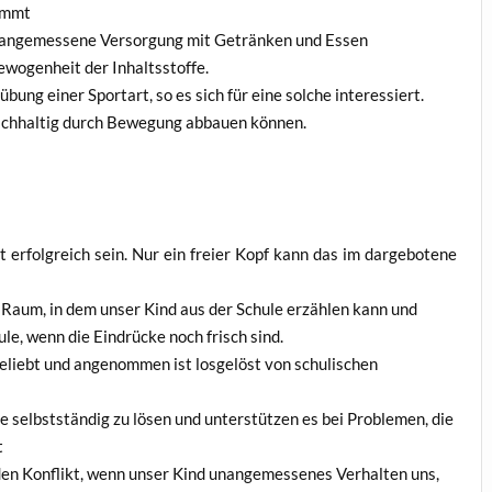
kommt
e ange­mes­se­ne Ver­sor­gung mit Geträn­ken und Essen
wo­gen­heit der Inhaltsstoffe.
bung einer Sport­art, so es sich für eine sol­che inter­es­siert.
ch­hal­tig durch Bewe­gung abbau­en können.
erfolg­reich sein. Nur ein frei­er Kopf kann das im dar­ge­bo­te­ne
n Raum, in dem unser Kind aus der Schu­le erzäh­len kann und
­le, wenn die Ein­drü­cke noch frisch sind.
iebt und ange­nom­men ist los­ge­löst von schu­li­schen
te selbst­stän­dig zu lösen und unter­stüt­zen es bei Pro­ble­men, die
t
en Kon­flikt, wenn unser Kind unan­ge­mes­se­nes Ver­hal­ten uns,