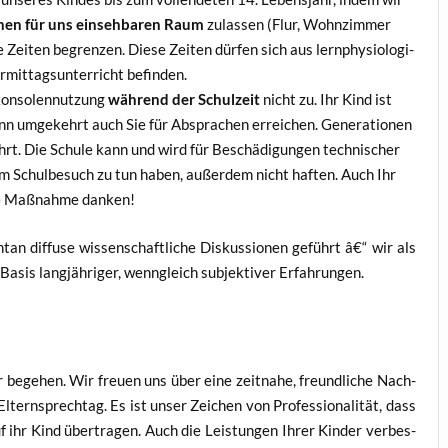
nen für uns ein­seh­ba­ren Raum
zulas­sen (Flur, Wohn­zim­mer
 Zei­ten begren­zen. Die­se Zei­ten dür­fen sich aus lern­phy­sio­lo­gi­
­mit­tags­un­ter­richt befinden.
on­so­len­nut­zung
wäh­rend der Schul­zeit
nicht zu. Ihr Kind ist
ann umge­kehrt auch Sie für Abspra­chen errei­chen. Gene­ra­tio­nen
rt. Die Schu­le kann und wird für Beschä­di­gun­gen tech­ni­scher
dem Schul­be­such zu tun haben, außer­dem nicht haf­ten. Auch Ihr
he Maß­nah­me danken!
n dif­fu­se wis­sen­schaft­li­che Dis­kus­sio­nen geführt â€“ wir als
Basis lang­jäh­ri­ger, wenn­gleich sub­jek­ti­ver Erfahrungen.
 bege­hen. Wir freu­en uns über eine zeit­na­he, freund­li­che Nach­
tern­sprech­tag. Es ist unser Zei­chen von Pro­fes­sio­na­li­tät, dass
uf ihr Kind über­tra­gen. Auch die Leis­tun­gen Ihrer Kin­der ver­bes­