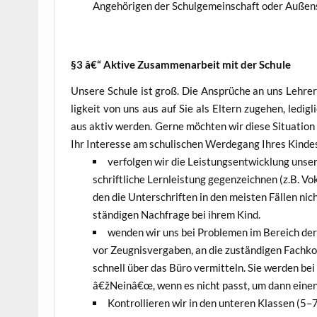
Ange­hö­ri­gen der Schul­ge­mein­schaft oder Außen­
§3 â€“ Akti­ve Zusam­men­ar­beit mit der Schule
Unse­re Schu­le ist groß. Die Ansprü­che an uns Leh­rer 
lig­keit von uns aus auf Sie als Eltern zuge­hen, ledig­
aus aktiv wer­den. Ger­ne möch­ten wir die­se Situa­ti­on
Ihr Inter­es­se am schu­li­schen Wer­de­gang Ihres Kin­d
ver­fol­gen wir die Leis­tungs­ent­wick­lung unse­
schrift­li­che Lern­leis­tung gegen­zeich­nen (z.B. Vo
den die Unter­schrif­ten in den meis­ten Fäl­len nich
stän­di­gen Nach­fra­ge bei ihrem Kind.
wen­den wir uns bei Pro­ble­men im Bereich der s
vor Zeug­nis­ver­ga­ben, an die zustän­di­gen Fach­ko
schnell über das Büro ver­mit­teln. Sie wer­den bei 
â€žNeinâ€œ, wenn es nicht passt, um dann einen 
Kon­trol­lie­ren wir in den unte­ren Klas­sen (5