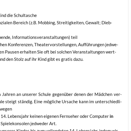
ind die Schultasche
zia­len Bereich (z.B. Mob­bing, Strei­tig­kei­ten, Gewalt; Dieb­
n­de, Infor­ma­ti­ons­ver­an­stal­tun­gen) teil
 Kon­fe­ren­zen, Thea­ter­vor­stel­lun­gen, Auf­füh­run­gen jed­we­
n Pau­sen erhal­ten Sie oft bei sol­chen Ver­an­stal­tun­gen wert­
 und den Stolz auf ihr Kind gibt es gra­tis dazu.
en Jah­ren an unse­rer Schu­le gegen­über denen der Mäd­chen ver­
le steigt stän­dig. Eine mög­li­che Ursa­che kann im unter­schied­li­
eswegen
 14. Lebens­jahr kei­nen eige­nen Fern­se­her oder Com­pu­ter
in
Spie­le­kon­so­len jed­we­der Art.
 unse­res Kin­des bis zum voll­ende­ten 14. Lebens­jahr, indem wir