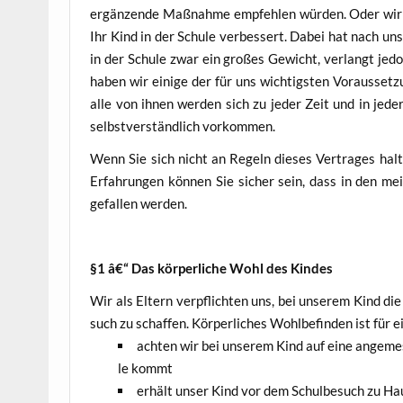
ergän­zen­de Maß­nah­me emp­feh­len wür­den. Oder wir 
Ihr Kind in der Schu­le ver­bes­sert. Dabei hat nach unse
in der Schu­le zwar ein gro­ßes Gewicht, ver­langt jedo
haben wir eini­ge der für uns wich­tigs­ten Vor­aus­set­
alle von ihnen wer­den sich zu jeder Zeit und in jeder L
selbst­ver­ständ­lich vorkommen.
Wenn Sie sich nicht an Regeln die­ses Ver­tra­ges hal­te
Erfah­run­gen kön­nen Sie sicher sein, dass in den meis
gefal­len werden.
§1 â€“ Das kör­per­li­che Wohl des Kindes
Wir als Eltern ver­pflich­ten uns, bei unse­rem Kind die k
such zu schaf­fen. Kör­per­li­ches Wohl­be­fin­den ist fü
ach­ten wir bei unse­rem Kind auf eine ange­mes­
le kommt
erhält unser Kind vor dem Schul­be­such zu Hau­