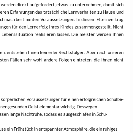
wer­den direkt auf­ge­for­dert, etwas zu unter­neh­men, damit sich
­ren Erfah­run­gen das tat­säch­li­che Lern­ver­hal­ten zu Hau­se und
ch nach bestimm­ten Vor­aus­set­zun­gen. In die­sem Eltern­ver­trag
zun­gen für den Lern­erfolg Ihres Kin­des zusam­men­ge­stellt. Nicht
ebens­si­tua­ti­on rea­li­sie­ren las­sen. Die meis­ten wer­den Ihnen
n, ent­ste­hen Ihnen kei­ner­lei Rechts­fol­gen. Aber nach unse­ren
­ten Fäl­len sehr wohl ande­re Fol­gen ein­tre­ten, die Ihnen nicht
ör­per­li­chen Vor­aus­set­zun­gen für einen erfolg­rei­chen Schul­be­
r einen gesun­den Geist ele­men­tar wich­tig. Deswegen
sen lan­ge Nacht­ru­he, sodass es aus­ge­schla­fen in Schu­
se ein Früh­stück in ent­spann­ter Atmo­sphä­re, die ein ruhi­ges