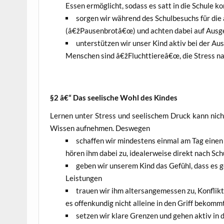
Essen ermög­licht, sodass es satt in die Schu­le 
sor­gen wir wäh­rend des Schul­be­suchs für di
(â€žPausenbrotâ€œ) und ach­ten dabei auf Aus­ge­
unter­stüt­zen wir unser Kind aktiv bei der Aus­ü
Men­schen sind â€žFluchttiereâ€œ, die Stress na
§2 â€“ Das see­li­sche Wohl des Kindes
Ler­nen unter Stress und see­li­schem Druck kann nicht 
Wis­sen auf­neh­men. Deswegen
schaf­fen wir min­des­tens ein­mal am Tag eine
hören ihm dabei zu, idea­ler­wei­se direkt nach Schu
geben wir unse­rem Kind das Gefühl, dass es gel
Leistungen
trau­en wir ihm alters­an­ge­mes­sen zu, Kon­flik­
es offen­kun­dig nicht allei­ne in den Griff bekomm
set­zen wir kla­re Gren­zen und gehen aktiv in d