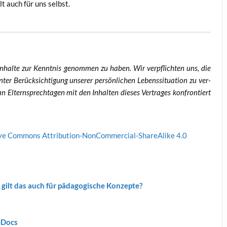
ilt auch für uns selbst.
n Inhal­te zur Kennt­nis genom­men zu haben. Wir ver­pflich­ten uns, die
er Berück­sich­ti­gung unse­rer per­sön­li­chen Lebens­si­tua­ti­on zu ver­
 Eltern­sprech­ta­gen mit den Inhal­ten die­ses Ver­tra­ges kon­fron­tiert
­ve Com­mons Attri­bu­ti­on-Non­Com­mer­cial-ShareA­li­ke 4.0
gilt das auch für päd­ago­gi­sche Konzepte?
leDocs