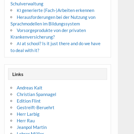
Schulverwaltung
generierte (Fach-)Arbeiten erkennen
KI
Herausforderungen bei der Nutzung von
Sprachmodellen im Bildungssystem
Vorsorgeprodukte von der privaten
Krankenversicherung?
at school? Is it just there and do we have
AI
to deal with it?
Links
Andreas Kalt
Christian Spannagel
Edition Flint
Gestreift-Beruehrt
Herr Larbig
Herr Rau
Jeanpol Martin
Lehrer Müller