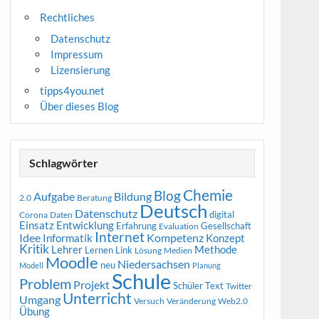
Rechtliches
Datenschutz
Impressum
Lizensierung
tipps4you.net
Über dieses Blog
Schlagwörter
Chemie
Blog
Aufgabe
Bildung
2.0
Beratung
Deutsch
Datenschutz
digital
Corona
Daten
Entwicklung
Einsatz
Erfahrung
Gesellschaft
Evaluation
Internet
Idee
Informatik
Kompetenz
Konzept
Kritik
Methode
Lehrer
Lernen
Link
Medien
Lösung
Moodle
Niedersachsen
neu
Modell
Planung
Schule
Problem
Projekt
Schüler
Text
Twitter
Unterricht
Umgang
Versuch
Web2.0
Veränderung
Übung