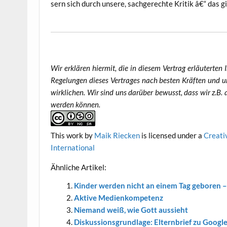
sern sich durch unse­re, sach­ge­rech­te Kri­tik â€“ das g
Wir erklä­ren hier­mit, die in die­sem Ver­trag erläu­ter­te
Rege­lun­gen die­ses Ver­tra­ges nach bes­ten Kräf­ten und unt
wirk­li­chen. Wir sind uns dar­über bewusst, dass wir z.B. an
wer­den können.
This work
by
Maik Riecken
is licen­sed under a
Crea­ti
International
Ähn­li­che Artikel:
Kin­der wer­den nicht an einem Tag gebo­ren – 
Akti­ve Medienkompetenz
Nie­mand weiß, wie Gott aussieht
Dis­kus­si­ons­grund­la­ge: Eltern­brief zu Goog