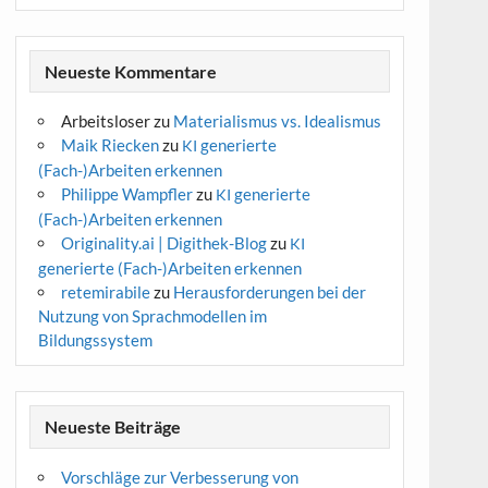
Neueste Kommentare
Arbeitsloser
zu
Materialismus vs. Idealismus
Maik Riecken
zu
generierte
KI
(Fach-)Arbeiten erkennen
Philippe Wampfler
zu
generierte
KI
(Fach-)Arbeiten erkennen
Originality.ai | Digithek-Blog
zu
KI
generierte (Fach-)Arbeiten erkennen
retemirabile
zu
Herausforderungen bei der
Nutzung von Sprachmodellen im
Bildungssystem
Neueste Beiträge
Vorschläge zur Verbesserung von