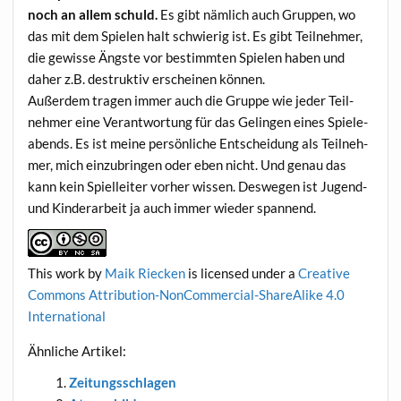
noch an allem schuld.
Es gibt näm­lich auch Grup­pen, wo
das mit dem Spie­len halt schwie­rig ist. Es gibt Teil­neh­mer,
die gewis­se Ängs­te vor bestimm­ten Spie­len haben und
daher z.B. destruk­tiv erschei­nen können.
Außer­dem tra­gen immer auch die Grup­pe wie jeder Teil­
neh­mer eine Ver­ant­wor­tung für das Gelin­gen eines Spie­le­
abends. Es ist mei­ne per­sön­li­che Ent­schei­dung als Teil­neh­
mer, mich ein­zu­brin­gen oder eben nicht. Und genau das
kann kein Spiel­lei­ter vor­her wis­sen. Des­we­gen ist Jugend-
und Kin­der­ar­beit ja auch immer wie­der spannend.
This work
by
Maik Riecken
is licen­sed under a
Crea­ti­ve
Com­mons Attri­bu­ti­on-Non­Com­mer­cial-ShareA­li­ke 4.0
International
Ähn­li­che Artikel:
Zei­tungs­schla­gen