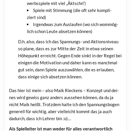
werbs­spie­le mit viel „Äktschn“)
Spie­le mit Stim­mung (die oft sehr kom­pli­
ziert sind)
Irgend­was zum Aus­lau­fen (wo sich wom­mög­
lich schon Leu­te abset­zen können)
D.h. also, dass ich das Span­nungs- und Akti­ons­ni­veau
so pla­ne, dass es zur Mit­te der Zeit in etwa sei­nen
Höhe­punkt erreicht. Gegen Ende sinkt in der Regel bei
eini­gen die Moti­va­ti­on und daher kann es manch­mal
gut sein, dann Spie­le aus­zu­wäh­len, die es erlau­ben,
dass eini­ge sich abset­zen können.
Das hier ist mein – also Maik Rieckens – Kon­zept und dei­
nes wird gewiss ganz anders aus­se­hen kön­nen, da du ja
nicht Maik heißt. Trotz­dem hal­te ich den Span­nungs­bo­gen
gene­rell für wich­tig, aber viel­leicht kommt das ja auch
dadurch, dass ich Leh­rer bin :o)…
Als Spiel­lei­ter ist man weder für alles ver­ant­wort­lich