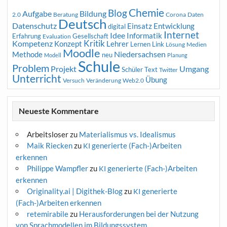
Chemie
Blog
Aufgabe
Bildung
2.0
Beratung
Corona
Daten
Deutsch
Datenschutz
Entwicklung
Einsatz
digital
Internet
Idee
Informatik
Erfahrung
Gesellschaft
Evaluation
Kritik
Kompetenz
Konzept
Lehrer
Lernen
Link
Medien
Lösung
Moodle
Niedersachsen
Methode
neu
Modell
Planung
Schule
Problem
Projekt
Umgang
Schüler
Text
Twitter
Unterricht
Übung
Versuch
Web2.0
Veränderung
Neueste Kommentare
Arbeitsloser
zu
Materialismus vs. Idealismus
Maik Riecken
zu
generierte (Fach-)Arbeiten
KI
erkennen
Philippe Wampfler
zu
generierte (Fach-)Arbeiten
KI
erkennen
Originality.ai | Digithek-Blog
zu
generierte
KI
(Fach-)Arbeiten erkennen
retemirabile
zu
Herausforderungen bei der Nutzung
von Sprachmodellen im Bildungssystem