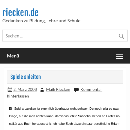
Skip
to
riecken.de
content
Gedanken zu Bildung, Lehre und Schule
Menü
Spiele anleiten
2. März 2008
Maik Riecken
Kommentar
hinterlassen
Ein Spiel anzu­lei­ten ist eigent­lich über­haupt nicht schwer. Den­noch gibt es paar
Din­ge, auf die man ach­ten kann, damit das letz­te Sah­ne­häub­chen an Pro­fes­sio­
na­li­tät aus Euch her­aus­strahlt. Ich habe Euch dazu ein paar per­sön­li­che Erfah­