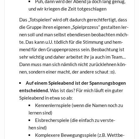
Puh, dann wird der Abend ja doch lang genug,
und wir krie­gen die Zeit totgeschlagen
Das „Tot­spie­len“ wird oft dadurch gerecht­fer­tigt, dass
die Grup­pe ihren eige­nen „Spiel­pro­zess“ gestal­ten ler­
nen soll und man selbst eben­die­sen beob­ach­ten möch­
te. Das kann u.U. töd­lich für die Stim­mung und hem­
mend für den Grup­pen­pro­zess sein. Beob­ach­tung ist
sehr wich­tig und daher arbei­tet ihr ja auch im Team…
Dann muss man sich näm­lich nicht zurück­leh­nen kön­
nen, son­dern einer macht, der ande­re schaut :o).
Auf einem Spie­le­abend ist der Span­nungs­bo­gen
ent­schei­dend.
Was ist das? Für mich läuft ein guter
Spie­le­abend in etwa so ab:
Ken­nen­lern­spie­le (wenn die Namen noch zu
ler­nen sind)
Eis­bre­cher­spie­le (die ein­fach zu ver­ste­
hen sind)
Kom­ple­xe­re Bewe­gungs­spie­le (z.B. Wett­be­