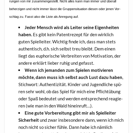
run­gen von mir zusam­men­ge­stellt. Nicht alles kann man immer und über­all
beher­zi­gen und nicht immer lässt die Grup­pen­si­tua­ti­on die­sen oder jenen Vor­
schlag zu. Fasst also die Lis­te als Anre­gung auf.
Jeder Mensch wird als Lei­ter sei­ne Eigen­hei­ten
haben.
Es gibt kein Patent­re­zept für den wirk­lich
guten Spiel­lei­ter. Wich­tig fin­de ich, dass man stets
authen­tisch, d.h. sich selbst treu bleibt. Dem einen
liegt das eupho­ri­sche Ver­brei­ten von Moti­va­ti­on, der
ande­re erklärt lie­ber ruhig und gefasst.
Wenn ich jeman­den zum Spie­len moti­vie­ren
möch­te, dann muss ich selbst auch Lust dazu haben
,
Stich­wort: Authen­ti­zi­tät. Kin­der und Jugend­li­che spü­
ren sehr wohl, ob das Spiel für mich eine Pflicht­übung
oder Spaß bedeu­tet und wer­den ent­spre­chend reagie­
ren (wie man in den Wald hineinruft…).
Eine gute Vor­be­rei­tung gibt mir als Spiel­lei­ter
Sicher­heit
und zwar ins­be­son­de­re dann, wenn ich mich
noch nicht so sicher füh­le. Dann habe ich näm­lich