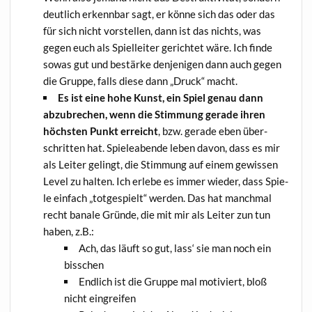
deut­lich erkenn­bar sagt, er kön­ne sich das oder das
für sich nicht vor­stel­len, dann ist das nichts, was
gegen euch als Spiel­lei­ter gerich­tet wäre. Ich fin­de
sowas gut und bestär­ke den­je­ni­gen dann auch gegen
die Grup­pe, falls die­se dann „Druck“ macht.
Es ist eine hohe Kunst, ein Spiel genau dann
abzu­bre­chen, wenn die Stim­mung gera­de ihren
höchs­ten Punkt erreicht
, bzw. gera­de eben über­
schrit­ten hat. Spie­le­aben­de leben davon, dass es mir
als Lei­ter gelingt, die Stim­mung auf einem gewis­sen
Level zu hal­ten. Ich erle­be es immer wie­der, dass Spie­
le ein­fach „tot­ge­spielt“ wer­den. Das hat manch­mal
recht bana­le Grün­de, die mit mir als Lei­ter zun tun
haben, z.B.:
Ach, das läuft so gut, lass‘ sie man noch ein
bisschen
End­lich ist die Grup­pe mal moti­viert, bloß
nicht eingreifen