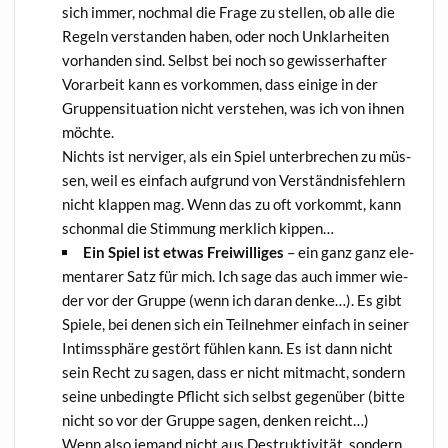
sich immer, noch­mal die Fra­ge zu stel­len, ob alle die
Regeln ver­stan­den haben, oder noch Unklar­hei­ten
vor­han­den sind. Selbst bei noch so gewis­ser­haf­ter
Vor­ar­beit kann es vor­kom­men, dass eini­ge in der
Grup­pen­si­tua­ti­on nicht ver­ste­hen, was ich von ihnen
möchte.
Nichts ist ner­vi­ger, als ein Spiel unter­bre­chen zu müs­
sen, weil es ein­fach auf­grund von Ver­ständ­nis­feh­lern
nicht klap­pen mag. Wenn das zu oft vor­kommt, kann
schon­mal die Stim­mung merk­lich kippen…
Ein Spiel ist etwas Frei­wil­li­ges
– ein ganz ganz ele­
men­ta­rer Satz für mich. Ich sage das auch immer wie­
der vor der Grup­pe (wenn ich dar­an den­ke…). Es gibt
Spie­le, bei denen sich ein Teil­neh­mer ein­fach in sei­ner
Intims­sphä­re gestört füh­len kann. Es ist dann nicht
sein Recht zu sagen, dass er nicht mit­macht, son­dern
sei­ne unbe­ding­te Pflicht sich selbst gegen­über (bit­te
nicht so vor der Grup­pe sagen, den­ken reicht…)
Wenn also jemand nicht aus Destruk­ti­vi­tät, son­dern