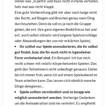
immer was „in pet­to“ und muss nicht in Panik ver­fal­len,
falls mal was nicht klappt.
Eine gute Vor­be­rei­tung gibt mir aber noch lan­ge nicht
das Recht, auf Bie­gen und Bre­chen genau mein Ding
durch­zu­zie­hen. Denn da soll es ja noch die Grup­pe
geben, die evt. ihre ganz eige­nen Bedürf­nis­se hat und
evt. auch selbst initia­tiv wird (eige­ne Spiel­vor­schlä­ge
oder Abwand­lun­gen der von mir erklär­ten Spiele).
Ihr soll­tet nur Spie­le anmo­de­rie­ren, die ihr selbst
gut fin­det, bzw. die für euch nicht in irgend­ei­ner
Form vor­be­las­tet sind
. Ein Bei­spiel: Ich tue mich
recht schwer mit rela­tiv kör­per­be­ton­ten Spie­len. Das
geht den Teil­neh­mern nicht unbe­dingt genau­so. Daher
bin ich immer froh, wenn ich auf einem Spie­le­abend im
Team arbei­ten kann. Das las­sen sich näm­lich man­che
Din­ge delegieren…
Spie­le soll­ten ver­ständ­lich und so knapp wie
mög­lich anmo­de­riert wer­den.
Vor­he­ri­ge Gedan­ken
um die Anmo­de­ra­ti­on sind nie ver­kehrt. Es emp­fiehlt