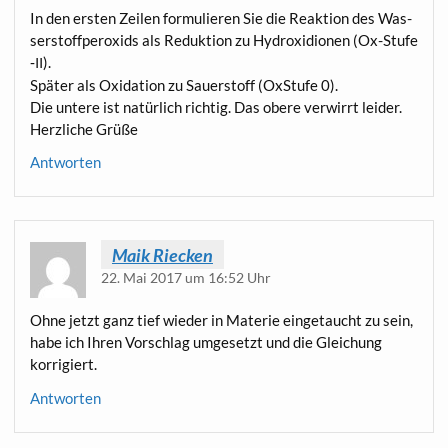
In den ers­ten Zei­len for­mu­lie­ren Sie die Reak­ti­on des Was­
ser­stoff­per­oxids als Reduk­ti­on zu Hydr­o­xi­d­io­nen (Ox-Stu­fe
‑
).
II
Spä­ter als Oxi­da­ti­on zu Sau­er­stoff (OxStu­fe 0).
Die unte­re ist natür­lich rich­tig. Das obe­re ver­wirrt leider.
Herz­li­che Grüße
Antworten
Maik Riecken
22. Mai 2017 um 16:52 Uhr
Ohne jetzt ganz tief wie­der in Mate­rie ein­ge­taucht zu sein,
habe ich Ihren Vor­schlag umge­setzt und die Glei­chung
korrigiert.
Antworten