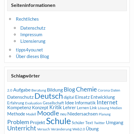
Seiteninformationen
Rechtliches
Datenschutz
Impressum
Lizensierung
tipps4you.net
Über dieses Blog
Schlagwörter
Chemie
Blog
Aufgabe
Bildung
2.0
Beratung
Corona
Daten
Deutsch
Datenschutz
Entwicklung
Einsatz
digital
Internet
Idee
Informatik
Erfahrung
Gesellschaft
Evaluation
Kritik
Kompetenz
Konzept
Lehrer
Lernen
Link
Medien
Lösung
Moodle
Niedersachsen
Methode
neu
Modell
Planung
Schule
Problem
Projekt
Umgang
Schüler
Text
Twitter
Unterricht
Übung
Versuch
Web2.0
Veränderung