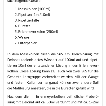
such fol­gen­de Geräte:
Mess­kol­ben (100ml)
Pipet­ten (1ml/10ml)
Pipet­tier­hil­fe
Büret­te
Erlen­mey­er­ko­len (250ml)
Waa­ge
Fil­ter­pa­pier
In dem Mess­kol­ben fül­len die SuS 1ml Bleich­lö­sung mit
Deio­nat (deio­ni­sier­tes Was­ser) auf 100ml auf und pipet­
tie­ren 10ml der ent­stan­de­nen Lösung in den Erlen­mey­er­
kol­ben. Die­se Lösung kann z.B. auch von zwei SuS für die
Gesam­te Lern­grup­pe vor­be­rei­tet wer­den. Mit der Waa­ge
und fes­tem Kali­um­per­man­ga­nat kön­nen zwei ande­re SuS
die Maß­lö­sung anset­zen, die in die Büret­ten gefüllt wird.
Nach­dem die im Erlen­mey­er­kol­ben befind­li­che Pro­be­lö­
sung mit Deio­nat auf ca. 50ml ver­dünnt und mit ca. 1–2ml