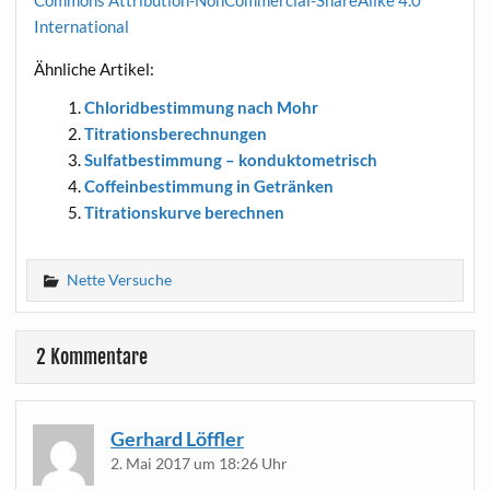
International
Ähn­li­che Artikel:
Chlo­rid­be­stim­mung nach Mohr
Titra­ti­ons­be­rech­nun­gen
Sul­fat­be­stim­mung – konduktometrisch
Cof­f­ein­be­stim­mung in Getränken
Titra­ti­ons­kur­ve berechnen
Nette Versuche
2 Kommentare
Gerhard Löffler
2. Mai 2017 um 18:26 Uhr