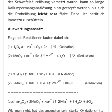
der Schwe­fel­säu­re­lö­sung ver­setzt wur­de, kann so lan­ge
Kali­um­per­man­ganat­lö­sung hin­zu­ge­tropft wer­den, bis sich
die Pro­be­lö­sung
leicht rosa
färbt. Dabei ist natür­lich
immer­zu zu schütteln.
Aus­wer­tungs­an­satz:
Fol­gen­de Reak­tio­nen lau­fen dabei ab:
+
(1) H
O
â†’
+ O
+ 2e¯ | *5 (Oxi­da­ti­on)
2H
2
2
2
-
+
-
2+
(2) MnO
+
+ 5e
â†’ Mn
+
O | *2 (Reduk­ti­on)
8H
4H
4
2
—————————————————————————–
+
(1)
O
â†’
+
+ 10e¯ (Oxi­da­ti­on)
5H
10H
5O
2
2
2
-
+
-
2+
(2) 2MnO
+
+ 10e
â†’ 2Mn
+
O (Reduk­ti­on)
16H
8H
4
2
—————————————————————————–
2+
-
+
â†’ 2Mn
+
O +
8H
5O
(ges.)
O
+ 2MnO
+ >
5H
6H
2
2
2
2
4
Wie man sieht, hat das ansons­ten sehr star­ke Oxi­da­ti­ons­mit­tel