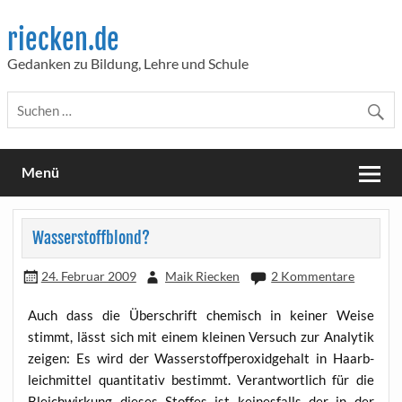
Skip
to
riecken.de
content
Gedanken zu Bildung, Lehre und Schule
Menü
Wasserstoffblond?
24. Februar 2009
Maik Riecken
2 Kommentare
Auch dass die Über­schrift che­misch in kei­ner Wei­se
stimmt, lässt sich mit einem klei­nen Ver­such zur Ana­ly­tik
zei­gen: Es wird der Was­ser­stoff­per­oxid­ge­halt in Haarb­
leich­mit­tel quan­ti­ta­tiv bestimmt. Ver­ant­wort­lich für die
Bleich­wir­kung die­ses Stof­fes ist kei­nes­falls der in der