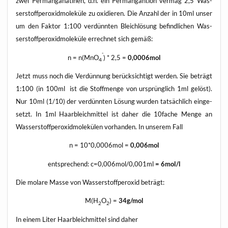
zwei Per­man­gana­ti­nen, d.h. ein Per­mangan­ti­on ver­mag 2,5 Was­
ser­stoff­per­oxid­mo­le­kü­le zu oxi­die­ren. Die Anzahl der in 10ml unser
um den Fak­tor 1:100 ver­dünn­ten Bleich­lö­sung befind­li­chen Was­
ser­stoff­per­oxid­mo­le­kü­le errech­net sich gemäß:
-
n = n(MnO
) * 2,5 =
0,0006mol
4
Jetzt muss noch die Ver­dün­nung berück­sich­tigt wer­den. Sie beträgt
1:100 (in 100ml ist die Stoff­men­ge von ursprüng­lich 1ml gelöst).
Nur 10ml (1/10) der ver­dünn­ten Lösung wur­den tat­säch­lich ein­ge­
setzt. In 1ml Haarb­leich­mit­tel ist daher die 10fache Men­ge an
Was­ser­stoff­per­oxid­mo­le­kü­len vor­han­den. In unse­rem Fall
n = 10*0,0006mol =
0,006mol
ent­spre­chend: c=0,006mol/0,001ml
= 6mol/l
Die mola­re Mas­se von Was­ser­stoff­per­oxid beträgt:
M(H
O
) =
34g/mol
2
2
In einem Liter Haarb­leich­mit­tel sind daher