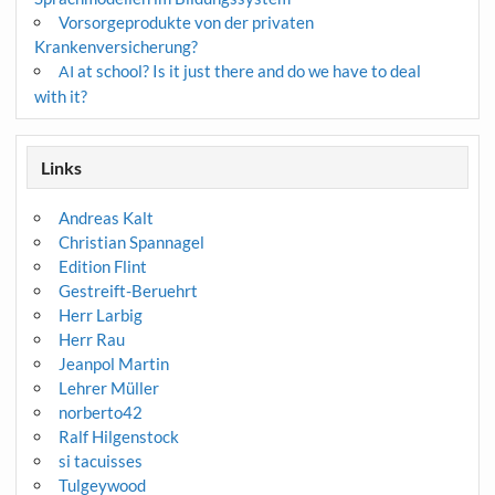
Vorsorgeprodukte von der privaten
Krankenversicherung?
at school? Is it just there and do we have to deal
AI
with it?
Links
Andreas Kalt
Christian Spannagel
Edition Flint
Gestreift-Beruehrt
Herr Larbig
Herr Rau
Jeanpol Martin
Lehrer Müller
norberto42
Ralf Hilgenstock
si tacuisses
Tulgeywood