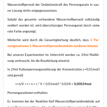
Was­ser­stoff­per­oxid der Oxi­da­ti­ons­kraft des Per­man­ga­nats in sau­
rer Lösung nichts entgegenzusetzen.
Sobald das gesam­te vor­han­de­ne Was­ser­stoff­per­oxid voll­stän­dig
oxi­diert wor­den ist, wird über­schüs­si­ges Per­man­ga­nat durch sei­ne
rote Far­be angezeigt.
Wei­ter­hin wird durch die Gesamt­glei­chung deut­lich, dass
2 Per­
man­gana­tio­nen 5 Was­ser­stoff­per­oxid­mo­le­kü­le oxi­die­ren kön­nen
.
Bei unse­ren Expe­ri­men­ten im Unter­richt wer­den ca. 24ml Maß­lö­
sung ver­braucht, bis die Rosa­fär­bung einsetzt.
In 24ml Kali­um­per­man­ganat­lö­sung der Kon­zen­tra­ti­on c=0,01mol/l
sind gemäß
c=n/V <=> n = c * V = 0,01mol/l * 0,024l =
0,00024mol
Per­man­gana­tio­nen enthalten.
Es kom­men bei der Reak­ti­on fünf Was­ser­stoff­per­oxid­mo­le­kü­le auf