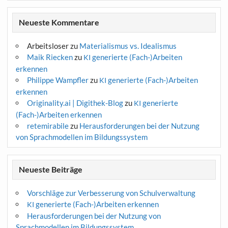
Neueste Kommentare
Arbeitsloser
zu
Materialismus vs. Idealismus
Maik Riecken
zu
generierte (Fach-)Arbeiten
KI
erkennen
Philippe Wampfler
zu
generierte (Fach-)Arbeiten
KI
erkennen
Originality.ai | Digithek-Blog
zu
generierte
KI
(Fach-)Arbeiten erkennen
retemirabile
zu
Herausforderungen bei der Nutzung
von Sprachmodellen im Bildungssystem
Neueste Beiträge
Vorschläge zur Verbesserung von Schulverwaltung
generierte (Fach-)Arbeiten erkennen
KI
Herausforderungen bei der Nutzung von
Sprachmodellen im Bildungssystem