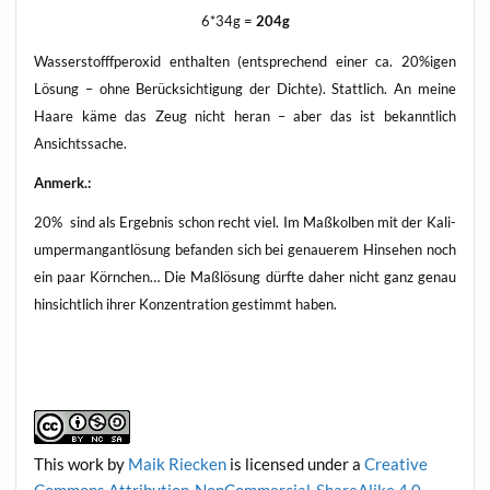
6*34g =
204g
Was­ser­stofffper­oxid ent­hal­ten (ent­spre­chend einer ca. 20%igen
Lösung – ohne Berück­sich­ti­gung der Dich­te). Statt­lich. An mei­ne
Haa­re käme das Zeug nicht her­an – aber das ist bekannt­lich
Ansichtssache.
Anmerk.:
20% sind als Ergeb­nis schon recht viel. Im Maß­kol­ben mit der Kali­
um­per­mangant­lö­sung befan­den sich bei genaue­rem Hin­se­hen noch
ein paar Körn­chen… Die Maß­lö­sung dürf­te daher nicht ganz genau
hin­sicht­lich ihrer Kon­zen­tra­ti­on gestimmt haben.
This work
by
Maik Riecken
is licen­sed under a
Crea­ti­ve
Com­mons Attri­bu­ti­on-Non­Com­mer­cial-ShareA­li­ke 4.0