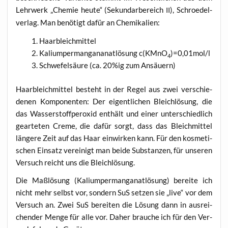
Lehr­werk „Che­mie heu­te“ (Sekun­dar­be­reich
), Schroe­del­
II
ver­lag. Man benö­tigt dafür an Chemikalien:
Haarb­leich­mit­tel
Kali­um­per­man­ganana­t­lö­sung c(KMnO
)=0,01mol/l
4
Schwe­fel­säu­re (ca. 20%ig zum Ansäuern)
Haarb­leich­mit­tel besteht in der Regel aus zwei ver­schie­
de­nen Kom­po­nen­ten: Der eigent­li­chen Bleich­lö­sung, die
das Was­ser­stoff­per­oxid ent­hält und einer unter­schied­lich
gear­te­ten Creme, die dafür sorgt, dass das Bleich­mit­tel
län­ge­re Zeit auf das Haar ein­wir­ken kann. Für den kos­me­ti­
schen Ein­satz ver­ei­nigt man bei­de Sub­stan­zen, für unse­ren
Ver­such reicht uns die Bleichlösung.
Die Maß­lö­sung (Kali­um­per­man­ganat­lö­sung) berei­te ich
nicht mehr selbst vor, son­dern SuS set­zen sie „live“ vor dem
Ver­such an. Zwei SuS berei­ten die Lösung dann in aus­rei­
chen­der Men­ge für alle vor. Daher brau­che ich für den Ver­