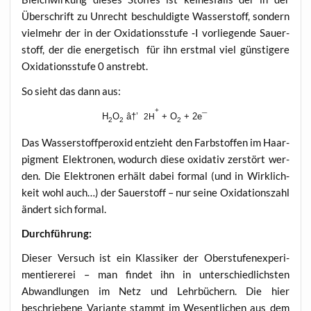
Über­schrift zu Unrecht beschul­dig­te Was­ser­stoff, son­dern
viel­mehr der in der Oxi­da­ti­ons­stu­fe ‑I vor­lie­gen­de Sau­er­
stoff, der die ener­ge­tisch für ihn erst­mal viel güns­ti­ge­re
Oxi­da­ti­ons­stu­fe 0 anstrebt.
So sieht das dann aus:
+
H
O
â†’
+ O
+ 2e¯
2H
2
2
2
Das Was­ser­stoff­per­oxid ent­zieht den Farb­stof­fen im Haar­
pig­ment Elek­tro­nen, wodurch die­se oxi­da­tiv zer­stört wer­
den. Die Elek­tro­nen erhält dabei for­mal (und in Wirk­lich­
keit wohl auch…) der Sau­er­stoff – nur sei­ne Oxi­da­ti­ons­zahl
ändert sich formal.
Durch­füh­rung:
Die­ser Ver­such ist ein Klas­si­ker der Ober­stu­fen­ex­pe­ri­
men­tie­re­rei – man fin­det ihn in unter­schied­lichs­ten
Abwand­lun­gen im Netz und Lehr­bü­chern. Die hier
beschrie­be­ne Vari­an­te stammt im Wesent­li­chen aus dem