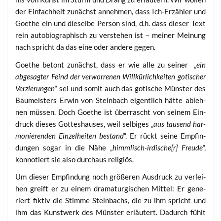
der Ein­fach­heit zunächst anneh­men, dass Ich-Erzäh­ler und
Goe­the ein und die­sel­be Per­son sind, d.h. dass die­ser Text
rein auto­bio­gra­phisch zu ver­ste­hen ist – mei­ner Mei­nung
nach spricht da das eine oder ande­re gegen.
Goe­the betont zunächst, dass er wie alle zu sei­ner „
ein
abge­sag­ter Feind der ver­wor­re­nen Will­kür­lich­kei­ten goti­scher
Ver­zie­run­gen
“ sei und somit auch das goti­sche Müns­ter des
Bau­meis­ters Erwin von Stein­bach eigent­lich hät­te ableh­
nen müs­sen. Doch Goe­the ist über­rascht von sei­nem Ein­
druck die­ses Got­tes­hau­ses, weil sel­bi­ges „
aus tau­send har­
mo­nie­ren­den Ein­zel­hei­ten bestand
“. Er rückt sei­ne Emp­fin­
dun­gen sogar in die Nähe „
himmlisch-irdische[r] Freu­de
“,
kon­no­tiert sie also durch­aus religiös.
Um die­ser Emp­fin­dung noch grö­ße­ren Aus­druck zu ver­lei­
hen greift er zu einem dra­ma­tur­gi­schen Mit­tel: Er gene­
riert fik­tiv die Stim­me Stein­bachs, die zu ihm spricht und
ihm das Kunst­werk des Müns­ter erläu­tert. Dadurch fühlt