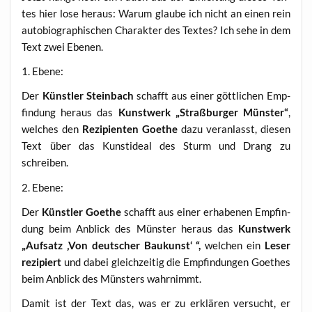
tes hier lose her­aus: War­um glau­be ich nicht an einen rein
auto­bio­gra­phi­schen Cha­rak­ter des Tex­tes? Ich sehe in dem
Text zwei Ebenen.
1. Ebe­ne:
Der
Künst­ler Stein­bach
schafft aus einer gött­li­chen Emp­
fin­dung her­aus das
Kunst­werk „Straß­bur­ger Müns­ter“
,
wel­ches den
Rezi­pi­en­ten Goe­the
dazu ver­an­lasst, die­sen
Text über das Kunst­ide­al des Sturm und Drang zu
schreiben.
2. Ebe­ne:
Der
Künst­ler Goe­the
schafft aus einer erha­be­nen Emp­fin­
dung beim Anblick des Müns­ter her­aus das
Kunst­werk
„Auf­satz ‚Von deut­scher Bau­kunst‘ “,
wel­chen ein
Leser
rezi­piert
und dabei gleich­zei­tig die Emp­fin­dun­gen Goe­thes
beim Anblick des Müns­ters wahrnimmt.
Damit ist der Text das, was er zu erklä­ren ver­sucht, er