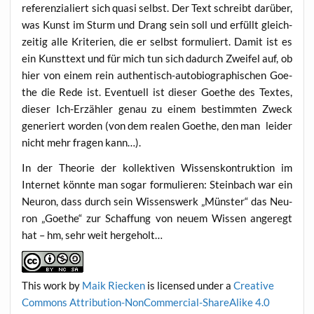
refe­ren­zia­liert sich qua­si selbst. Der Text schreibt dar­über,
was Kunst im Sturm und Drang sein soll und erfüllt gleich­
zei­tig alle Kri­te­ri­en, die er selbst for­mu­liert. Damit ist es
ein Kunst­text und für mich tun sich dadurch Zwei­fel auf, ob
hier von einem rein authen­tisch-auto­bio­gra­phi­schen Goe­
the die Rede ist. Even­tu­ell ist die­ser Goe­the des Tex­tes,
die­ser Ich-Erzäh­ler genau zu einem bestimm­ten Zweck
gene­riert wor­den (von dem rea­len Goe­the, den man lei­der
nicht mehr fra­gen kann…).
In der Theo­rie der kol­lek­ti­ven Wis­sens­kontruk­ti­on im
Inter­net könn­te man sogar for­mu­lie­ren: Stein­bach war ein
Neu­ron, dass durch sein Wis­sens­werk „Müns­ter“ das Neu­
ron „Goe­the“ zur Schaf­fung von neu­em Wis­sen ange­regt
hat – hm, sehr weit hergeholt…
This work
by
Maik Riecken
is licen­sed under a
Crea­ti­ve
Com­mons Attri­bu­ti­on-Non­Com­mer­cial-ShareA­li­ke 4.0