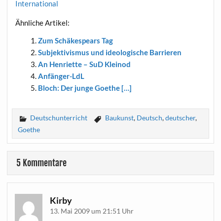
International
Ähn­li­che Artikel:
Zum Schä­ke­spears Tag
Sub­jek­ti­vis­mus und ideo­lo­gi­sche Barrieren
An Hen­ri­et­te – SuD Kleinod
Anfän­ger-LdL
Bloch: Der jun­ge Goethe […]
Deutschunterricht
Baukunst
,
Deutsch
,
deutscher
,
Goethe
5 Kommentare
Kirby
13. Mai 2009 um 21:51 Uhr