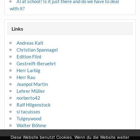
at school? Is it just there and do we have to deal
AI
with it?
Links
Andreas Kalt
Christian Spannagel
Edition Flint
Gestreift-Beruehrt
Herr Larbig
Herr Rau
Jeanpol Martin
Lehrer Müller
norberto42
Ralf Hilgenstock
si tacuisses
Tulgeywood
Walter Böhme
Diese Website benutzt Cookies. Wenn du die Website weiter