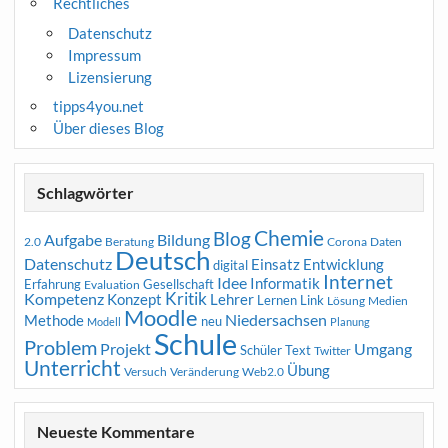
Rechtliches
Datenschutz
Impressum
Lizensierung
tipps4you.net
Über dieses Blog
Schlagwörter
Chemie
Blog
Aufgabe
Bildung
2.0
Beratung
Corona
Daten
Deutsch
Datenschutz
Entwicklung
Einsatz
digital
Internet
Idee
Informatik
Erfahrung
Gesellschaft
Evaluation
Kritik
Kompetenz
Konzept
Lehrer
Lernen
Link
Medien
Lösung
Moodle
Niedersachsen
Methode
neu
Modell
Planung
Schule
Problem
Projekt
Umgang
Schüler
Text
Twitter
Unterricht
Übung
Versuch
Web2.0
Veränderung
Neueste Kommentare