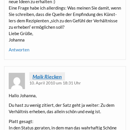
neue Ideen zu erhalten :)
Eine Fra­ge habe ich aller­dings: Was mei­nen Sie damit, wenn
Sie schrei­ben, dass die Quel­le der Emp­fin­dung des Künst­
lers dem Rezi­pi­en­ten „sich zu den Gefühl der Ver­hält­nis­se
zu erhe­ben“ ermög­li­chen soll?
Lie­be Grüße,
Johanna
Antworten
Maik Riecken
10. April 2010 um 18:31 Uhr
Hal­lo Johanna,
Du hast zu wenig zitiert, der Satz geht ja wei­ter: Zu dem
Ver­hält­nis erhe­ben, das allein schön und ewig ist.
Platt gesagt:
In den Sta­tus gera­ten, in dem man das wahr­haf­tig Schö­ne