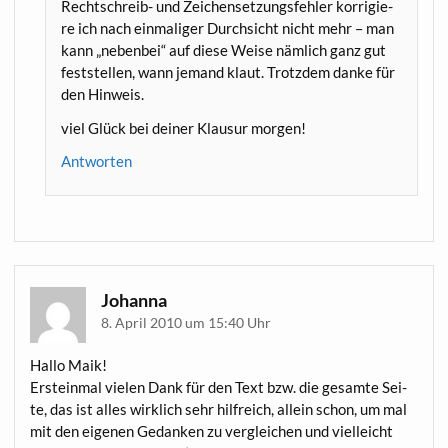
Recht­schreib- und Zei­chen­set­zungs­feh­ler kor­ri­gie­
re ich nach ein­ma­li­ger Durch­sicht nicht mehr – man
kann „neben­bei“ auf die­se Wei­se näm­lich ganz gut
fest­stel­len, wann jemand klaut. Trotz­dem dan­ke für
den Hinweis.
viel Glück bei dei­ner Klau­sur morgen!
Antworten
Johanna
8. April 2010 um 15:40 Uhr
Hal­lo Maik!
Erst­ein­mal vie­len Dank für den Text bzw. die gesam­te Sei­
te, das ist alles wirk­lich sehr hilf­reich, allein schon, um mal
mit den eige­nen Gedan­ken zu ver­glei­chen und viel­leicht