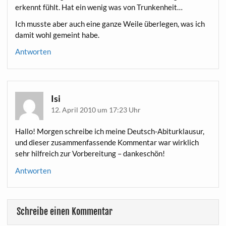
erkennt fühlt. Hat ein wenig was von Trunkenheit…
Ich muss­te aber auch eine gan­ze Wei­le über­le­gen, was ich
damit wohl gemeint habe.
Antworten
Isi
12. April 2010 um 17:23 Uhr
Hal­lo! Mor­gen schrei­be ich mei­ne Deutsch-Abitur­klau­sur,
und die­ser zusam­men­fas­sen­de Kom­men­tar war wirk­lich
sehr hilf­reich zur Vor­be­rei­tung – dankeschön!
Antworten
Schreibe einen Kommentar