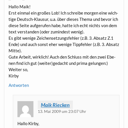
Hal­lo Maik!
Erst ein­mal ein gro­ßes Lob! Ich schrei­be mor­gen eine wich­
ti­ge Deutsch-Klau­sur, u.a. über die­ses The­ma und bevor ich
die­se Sei­te auf­ge­ru­fen habe, hat­te ich echt nichts von dem
text ver­stan­den (oder zumin­dest wenig).
Es gibt weni­ge Zei­chen­set­zungs­feh­ler (z.B. 3. Absatz Z.1
Ende) und auch sonst eher weni­ge Tipp­feh­ler (z.B. 3. Absatz
Mitte).
Gute Arbeit, wirk­lich! Auch den Schluss mit den zwei Ebe­
nen find ich gut (weiter)gedacht und pri­ma gelungen:)
Wei­ter so,
Kirby
Antworten
Maik Riecken
13. Mai 2009 um 23:07 Uhr
Hal­lo Kirby,