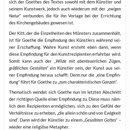
sich der Goe­thes des Tex­tes sowohl mit dem Künst­ler und
sei­nem Kunst­werk, jedoch auch wie­der­um mit der „
ewi­gen
Natur
“ ver­bun­den, die für ihn Vor­la­ge bei der Errich­tung
des Kir­chen­ge­bäu­des gewe­sen ist.
Der Kitt, der die Ein­zel­hei­ten des Müns­ters zusam­men­hält,
ist für Goe­the die Emp­fin­dung des Künst­lers wäh­rend sei­
ner Erschaf­fung. Wah­re Kunst ersteht eben dann, wenn
die­se Emp­fin­dung für den Kunst­re­zi­pi­en­ten erfahr­bar wird.
Somit kann auch der „
Wil­de mit aben­teu­er­li­chen Zügen,
gräß­li­chen Gestal­ten
“ ein Künst­ler sein, der Kunst aus sei­
ner Emp­fin­dung her­aus schafft. Denn nur die „eine Emp­fin­
dung“ führt für Goe­the zu „
zum cha­rak­te­ris­ti­schen Gan­zen
“.
The­ma­tisch wen­det sich Goe­the nun im letz­ten Abschnitt
der rich­ti­gen Quel­le einer Emp­fin­dung zu. Die­se muss näm­
lich dem Rezi­pi­en­ten ermög­li­chen, sich zu den Gefühl der
Ver­hält­nis­se zu erhe­ben, „die allein schön und von Ewig­keit
sind“. Dann wird der Künst­ler zu einem „
Gesalb­ten Got­tes
“ –
wie­der eine reli­giö­se Metapher.