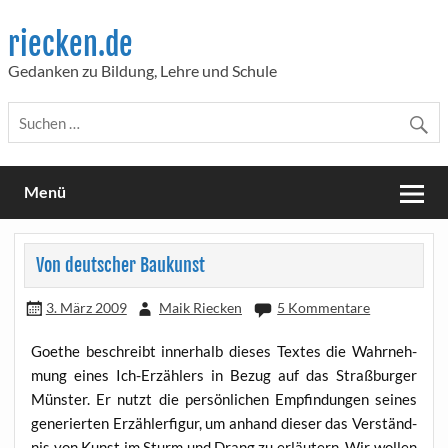
Skip
to
riecken.de
content
Gedanken zu Bildung, Lehre und Schule
Menü
Von deutscher Baukunst
3. März 2009
Maik Riecken
5 Kommentare
Goe­the beschreibt inner­halb die­ses Tex­tes die Wahr­neh­
mung eines Ich-Erzäh­lers in Bezug auf das Straß­bur­ger
Müns­ter. Er nutzt die per­sön­li­chen Emp­fin­dun­gen sei­nes
gene­rier­ten Erzäh­ler­fi­gur, um anhand die­ser das Ver­ständ­
nis von Kunst im Sturm und Drang zu erläu­tern. Wir wol­len