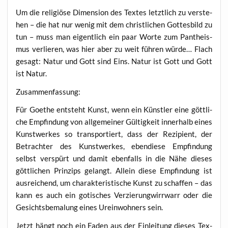
Um die reli­giö­se Dimen­si­on des Tex­tes letzt­lich zu ver­ste­
hen – die hat nur wenig mit dem christ­li­chen Got­tes­bild zu
tun – muss man eigent­lich ein paar Wor­te zum Pan­the­is­
mus ver­lie­ren, was hier aber zu weit füh­ren wür­de… Flach
gesagt: Natur und Gott sind Eins. Natur ist Gott und Gott
ist Natur.
Zusam­men­fas­sung:
Für Goe­the ent­steht Kunst, wenn ein Künst­ler eine gött­li­
che Emp­fin­dung von all­ge­mei­ner Gül­tig­keit inner­halb eines
Kunst­wer­kes so trans­por­tiert, dass der Rezi­pi­ent, der
Betrach­ter des Kunst­wer­kes, eben­die­se Emp­fin­dung
selbst ver­spürt und damit eben­falls in die Nähe die­ses
gött­li­chen Prin­zips gelangt. Allein die­se Emp­fin­dung ist
aus­rei­chend, um cha­rak­te­ris­ti­sche Kunst zu schaf­fen – das
kann es auch ein goti­sches Ver­zie­rung­wirr­warr oder die
Gesichts­be­ma­lung eines Urein­woh­ners sein.
Jetzt hängt noch ein Faden aus der Ein­lei­tung die­ses Tex­