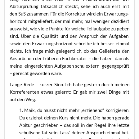
Abitur­prü­fung tat­säch­lich steckt, sehe ich auch erst mit
den SuS zusam­men. Für die Kor­rek­tur wird ein Erwar­tungs­
ho­ri­zont mit­ge­lie­fert, der mal mehr, mal weni­ger dezi­diert
aus­weist, wie vie­le Punk­te für wel­che Teil­auf­ga­be zu geben
sind. Über die Qua­li­tät und den Anspruch der Auf­ga­ben
sowie den Erwar­tungs­ho­ri­zont schrei­be ich bes­ser ein­mal
nichts. Ich fra­ge mich gele­gent­lich, ob das Gelie­fer­te den
Ansprü­chen der frü­he­ren Fach­be­ra­ter – die haben damals
mei­ne ein­ge­reich­ten Auf­ga­ben schul­ex­tern gegen­ge­prüft
– gerecht gewor­den wäre.
Lan­ge Rede – kur­zer Sinn. Ich habe ges­tern durch mei­nen
Kor­re­fe­ren­ten etwas gelernt: Er gab mir zwei Din­ge mit
auf den Weg:
Maik, du musst nicht mehr „erzie­hend“ kor­ri­gie­ren.
Du erziehst dei­nen Kurs nicht mehr. Die haben gera­de
Abitur geschrie­ben – das soll in der Regel ihre letz­te
schu­li­sche Tat sein. Lass“ dei­nen Anspruch ein­mal bei­