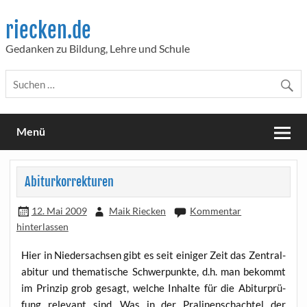
Skip
to
riecken.de
content
Gedanken zu Bildung, Lehre und Schule
Menü
Abiturkorrekturen
12. Mai 2009
Maik Riecken
Kommentar
hinterlassen
Hier in Nie­der­sach­sen gibt es seit eini­ger Zeit das Zen­tral­
ab­itur und the­ma­ti­sche Schwer­punk­te, d.h. man bekommt
im Prin­zip grob gesagt, wel­che Inhal­te für die Abitur­prü­
fung rele­vant sind. Was in der Pra­li­nen­schach­tel der