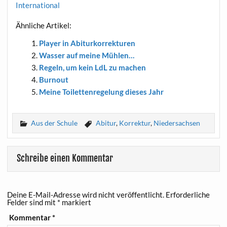
International
Ähn­li­che Artikel:
Play­er in Abiturkorrekturen
Was­ser auf mei­ne Mühlen…
Regeln, um kein LdL zu machen
Burn­out
Mei­ne Toi­let­ten­re­ge­lung die­ses Jahr
Aus der Schule
Abitur
,
Korrektur
,
Niedersachsen
Schreibe einen Kommentar
Deine E-Mail-Adresse wird nicht veröffentlicht.
Erforderliche
Felder sind mit
*
markiert
Kommentar
*