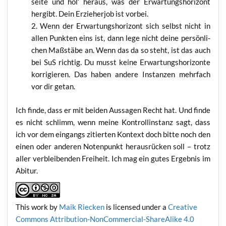
sei­te und hol‘ her­aus, was der Erwar­tungs­ho­ri­zont
her­gibt. Dein Erzie­her­job ist vorbei.
Wenn der Erwar­tungs­ho­ri­zont sich selbst nicht in
allen Punk­ten eins ist, dann lege nicht dei­ne per­sön­li­
chen Maß­stä­be an. Wenn das da so steht, ist das auch
bei SuS rich­tig. Du musst kei­ne Erwar­tungs­ho­ri­zon­te
kor­ri­gie­ren. Das haben ande­re Instan­zen mehr­fach
vor dir getan.
Ich fin­de, dass er mit bei­den Aus­sa­gen Recht hat. Und fin­de
es nicht schlimm, wenn mei­ne Kon­troll­in­stanz sagt, dass
ich vor dem ein­gangs zitier­ten Kon­text doch bit­te noch den
einen oder ande­ren Noten­punkt her­aus­rü­cken soll – trotz
aller ver­blei­ben­den Frei­heit. Ich mag ein gutes Ergeb­nis im
Abitur.
This work
by
Maik Riecken
is licen­sed under a
Crea­ti­ve
Com­mons Attri­bu­ti­on-Non­Com­mer­cial-ShareA­li­ke 4.0