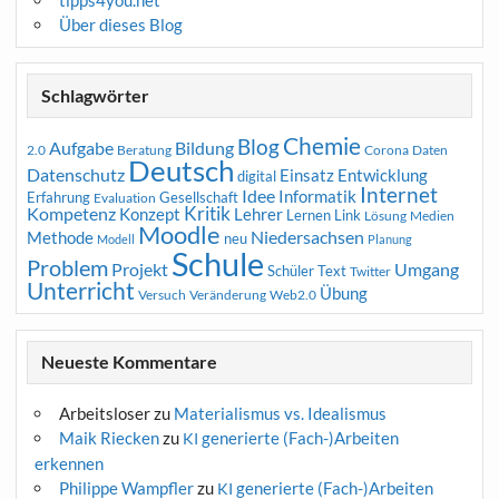
Über dieses Blog
Schlagwörter
Chemie
Blog
Aufgabe
Bildung
2.0
Beratung
Corona
Daten
Deutsch
Datenschutz
Entwicklung
Einsatz
digital
Internet
Idee
Informatik
Erfahrung
Gesellschaft
Evaluation
Kritik
Kompetenz
Konzept
Lehrer
Lernen
Link
Medien
Lösung
Moodle
Niedersachsen
Methode
neu
Modell
Planung
Schule
Problem
Projekt
Umgang
Schüler
Text
Twitter
Unterricht
Übung
Versuch
Web2.0
Veränderung
Neueste Kommentare
Arbeitsloser
zu
Materialismus vs. Idealismus
Maik Riecken
zu
generierte (Fach-)Arbeiten
KI
erkennen
Philippe Wampfler
zu
generierte (Fach-)Arbeiten
KI