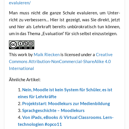
evaluieren/
Man muss nicht die gan­ze Schu­le eva­lu­ie­ren, um Unter­
richt zu ver­bes­sern… Hier ist gezeigt, was Sie direkt, jetzt
und hier als Lehr­kraft bereits unbü­ro­kra­tisch tun kön­nen,
um in das The­ma „Eva­lua­ti­on“ für sich selbst einzusteigen.
This work
by
Maik Riecken
is licen­sed under a
Crea­ti­ve
Com­mons Attri­bu­ti­on-Non­Com­mer­cial-ShareA­li­ke 4.0
International
Ähn­li­che Artikel:
Nein, Mood­le ist kein Sys­tem für Schü­ler, es ist
eines für Lehrkräfte
Pro­jekt­start: Mood­le­kurs zur Medienbildung
Sprach­ge­schich­te – Moodlekurs
Von iPads, eBooks
&
Vir­tu­al Class­rooms. Lern­
tech­no­lo­gien #opco11