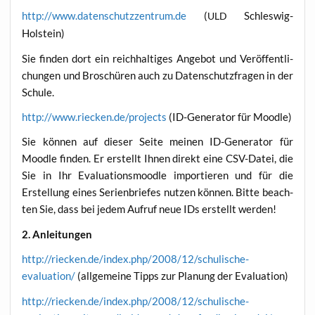
http://www.datenschutzzentrum.de
(
Schleswig-
ULD
Holstein)
Sie fin­den dort ein reich­hal­ti­ges Ange­bot und Ver­öf­fent­li­
chun­gen und Bro­schü­ren auch zu Daten­schutz­fra­gen in der
Schule.
http://www.riecken.de/projects
(ID-Gene­ra­tor für Moodle)
Sie kön­nen auf die­ser Sei­te mei­nen ID-Gene­ra­tor für
Mood­le fin­den. Er erstellt Ihnen direkt eine CSV-Datei, die
Sie in Ihr Eva­lua­ti­ons­mood­le impor­tie­ren und für die
Erstel­lung eines Seri­en­brie­fes nut­zen kön­nen. Bit­te beach­
ten Sie, dass bei jedem Auf­ruf neue IDs erstellt werden!
2. Anlei­tun­gen
http://riecken.de/index.php/2008/12/schulische-
evaluation/
(all­ge­mei­ne Tipps zur Pla­nung der Evaluation)
http://riecken.de/index.php/2008/12/schulische-