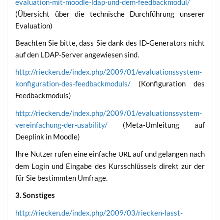
evaluation-mit-moodle-ldap-und-dem-feedbackmodul/
(Über­sicht über die tech­ni­sche Durch­füh­rung unse­rer
Evaluation)
Beach­ten Sie bit­te, dass Sie dank des ID-Gene­ra­tors nicht
auf den LDAP-Ser­ver ange­wie­sen sind.
http://riecken.de/index.php/2009/01/evaluationssystem-
konfiguration-des-feedbackmoduls/
(Kon­fi­gu­ra­ti­on des
Feedbackmoduls)
http://riecken.de/index.php/2009/01/evaluationssystem-
vereinfachung-der-usability/
(Meta-Umlei­tung auf
Deeplink in Moodle)
Ihre Nut­zer rufen eine ein­fa­che
auf und gelan­gen nach
URL
dem Log­in und Ein­ga­be des Kurs­schlüs­sels direkt zur der
für Sie bestimm­ten Umfrage.
3. Sons­ti­ges
http://riecken.de/index.php/2009/03/riecken-lasst-