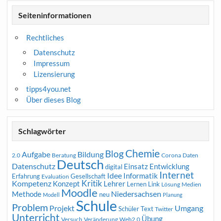
Seiteninformationen
Rechtliches
Datenschutz
Impressum
Lizensierung
tipps4you.net
Über dieses Blog
Schlagwörter
Chemie
Blog
Aufgabe
Bildung
2.0
Beratung
Corona
Daten
Deutsch
Datenschutz
Entwicklung
Einsatz
digital
Internet
Idee
Informatik
Erfahrung
Gesellschaft
Evaluation
Kritik
Kompetenz
Konzept
Lehrer
Lernen
Link
Medien
Lösung
Moodle
Niedersachsen
Methode
neu
Modell
Planung
Schule
Problem
Projekt
Umgang
Schüler
Text
Twitter
Unterricht
Übung
Versuch
Web2.0
Veränderung