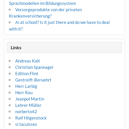
Sprachmodellen im Bildungssystem
Vorsorgeprodukte von der privaten
Krankenversicherung?
at school? Is it just there and do we have to deal
AI
with it?
Links
Andreas Kalt
Christian Spannagel
Edition Flint
Gestreift-Beruehrt
Herr Larbig
Herr Rau
Jeanpol Martin
Lehrer Müller
norberto42
Ralf Hilgenstock
si tacuisses