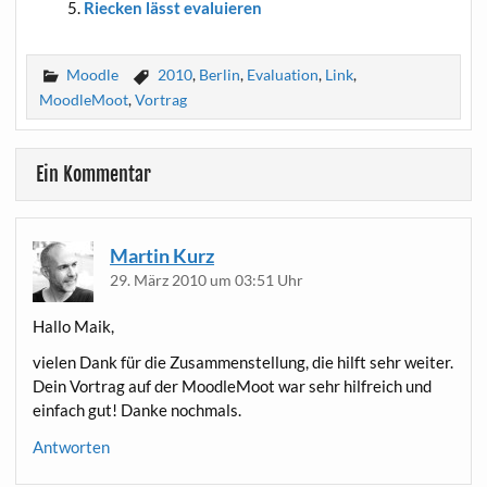
Riecken lässt evaluieren
Moodle
2010
,
Berlin
,
Evaluation
,
Link
,
MoodleMoot
,
Vortrag
Ein Kommentar
Martin Kurz
29. März 2010 um 03:51 Uhr
Hal­lo Maik,
vie­len Dank für die Zusam­men­stel­lung, die hilft sehr wei­ter.
Dein Vor­trag auf der Mood­le­Moot war sehr hilf­reich und
ein­fach gut! Dan­ke nochmals.
Antworten