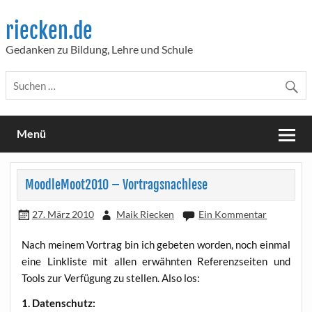
Skip
to
riecken.de
content
Gedanken zu Bildung, Lehre und Schule
Menü
MoodleMoot2010 – Vortragsnachlese
27. März 2010
Maik Riecken
Ein Kommentar
Nach mei­nem Vor­trag bin ich gebe­ten wor­den, noch ein­mal
eine Link­lis­te mit allen erwähn­ten Refe­renz­sei­ten und
Tools zur Ver­fü­gung zu stel­len. Also los:
1. Daten­schutz: