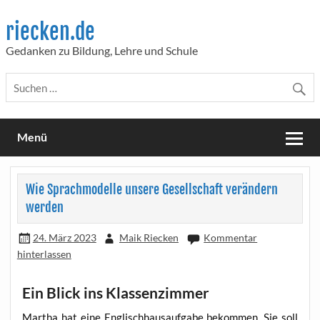
Skip
to
riecken.de
content
Gedanken zu Bildung, Lehre und Schule
Menü
Wie Sprachmodelle unsere Gesellschaft verändern
werden
24. März 2023
Maik Riecken
Kommentar
hinterlassen
Ein Blick ins Klassenzimmer
Mar­tha hat eine Eng­lisch­haus­auf­ga­be bekom­men. Sie soll