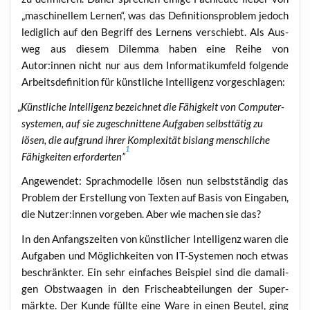
„maschi­nel­lem Ler­nen“, was das Defi­ni­ti­ons­pro­blem jedoch
ledig­lich auf den Begriff des Ler­nens ver­schiebt. Als Aus­
weg aus die­sem Dilem­ma haben eine Rei­he von
Autor:innen nicht nur aus dem Infor­ma­tik­um­feld fol­gen­de
Arbeits­de­fi­ni­ti­on für künst­li­che Intel­li­genz vorgeschlagen:
„
Künst­li­che Intel­li­genz bezeich­net die Fähig­keit von Com­pu­ter­
sys­te­men, auf sie zuge­schnit­te­ne Auf­ga­ben selbst­tä­tig zu
lösen, die auf­grund ihrer Kom­ple­xi­tät bis­lang mensch­li­che
1
Fähig­kei­ten erfor­der­ten”
Ange­wen­det: Sprach­mo­del­le lösen nun selbst­stän­dig das
Pro­blem der Erstel­lung von Tex­ten auf Basis von Ein­ga­ben,
die Nutzer:innen vor­ge­ben. Aber wie machen sie das?
In den Anfangs­zei­ten von künst­li­cher Intel­li­genz waren die
Auf­ga­ben und Mög­lich­kei­ten von IT-Sys­te­men noch etwas
beschränk­ter. Ein sehr ein­fa­ches Bei­spiel sind die dama­li­
gen Obst­waa­gen in den Fri­sche­ab­tei­lun­gen der Super­
märk­te. Der Kun­de füll­te eine Ware in einen Beu­tel, ging