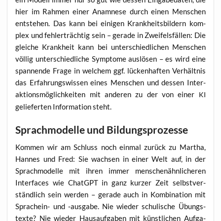
hier im Rah­men einer Ana­mne­se durch einen Men­schen
ent­ste­hen. Das kann bei eini­gen Krank­heits­bil­dern kom­
plex und feh­ler­träch­tig sein – gera­de in Zwei­fels­fäl­len: Die
glei­che Krank­heit kann bei unter­schied­li­chen Men­schen
völ­lig unter­schied­li­che Sym­pto­me aus­lö­sen – es wird eine
span­nen­de Fra­ge in wel­chem ggf. lücken­haf­ten Ver­hält­nis
das Erfah­rungs­wis­sen eines Men­schen und des­sen Inter­
ak­ti­ons­mög­lich­kei­ten mit ande­ren zu der von einer
KI
gelie­fer­ten Infor­ma­ti­on steht.
Sprachmodelle und Bildungsprozesse
Kom­men wir am Schluss noch ein­mal zurück zu Mar­tha,
Han­nes und Fred: Sie wach­sen in einer Welt auf, in der
Sprach­mo­del­le mit ihren immer men­schen­ähn­li­che­ren
Inter­faces wie ChatGPT in ganz kur­zer Zeit selbst­ver­
ständ­lich sein wer­den – gera­de auch in Kom­bi­na­ti­on mit
Sprach­ein- und ‑aus­ga­be. Nie wie­der schu­li­sche Übungs­
tex­te? Nie wie­der Haus­auf­ga­ben mit künst­li­chen Auf­ga­