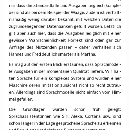
nur dass die Stan­dard­fäl­le und Aus­ga­ben ungleich kom­ple­
xer sind als bei dem Bei­spiel der Waa­ge. Zudem ist ver­hält­
nis­mä­ßig wenig dar­über bekannt, mit wel­chen Daten die
zugrun­de­lie­gen­den Daten­ban­ken gefüllt wur­den. Letzt­lich
gilt aber auch hier, dass die Aus­ga­ben ledig­lich mit einer
gewis­sen Wahr­schein­lich­keit kor­rekt sind oder gar zur
Anfra­ge des Nut­zen­den pas­sen – daher ver­hal­ten sich
Han­nes und Fred deut­lich smar­ter als Martha.
Es mag auf den ers­ten Blick erstau­nen, dass Sprach­mo­del­
le Aus­ga­ben in der momen­ta­nen Qua­li­tät lie­fern. Wir hal­
ten Spra­che für ein kom­ple­xes Sys­tem und wür­den einer
Maschi­ne deren Imi­ta­ti­on zunächst nicht so recht zutrau­
en. Aller­dings sind Sprach­mo­del­le nicht ein­fach vom Him­
mel gefallen.
Die Grund­la­gen wur­den schon früh gelegt:
Sprachassistent:innen wie Siri, Ale­xa, Cort­a­na usw. sind
schon län­ger in der Lage gespro­che­ne Spra­che zu erken­nen