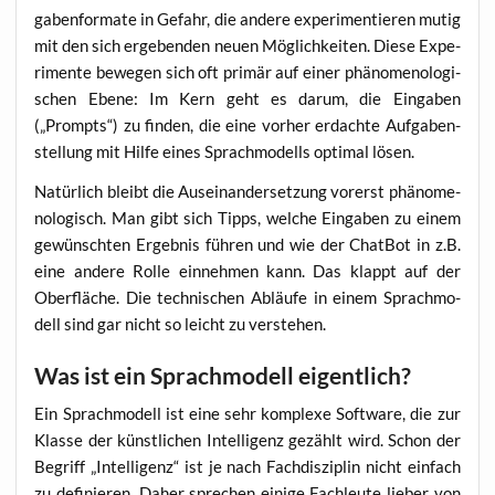
ga­ben­for­ma­te in Gefahr, die ande­re expe­ri­men­tie­ren mutig
mit den sich erge­ben­den neu­en Mög­lich­kei­ten. Die­se Expe­
ri­men­te bewe­gen sich oft pri­mär auf einer phä­no­me­no­lo­gi­
schen Ebe­ne: Im Kern geht es dar­um, die Ein­ga­ben
(„Prompts“) zu fin­den, die eine vor­her erdach­te Auf­ga­ben­
stel­lung mit Hil­fe eines Sprach­mo­dells opti­mal lösen.
Natür­lich bleibt die Aus­ein­an­der­set­zung vor­erst phä­no­me­
no­lo­gisch. Man gibt sich Tipps, wel­che Ein­ga­ben zu einem
gewünsch­ten Ergeb­nis füh­ren und wie der Chat­Bot in z.B.
eine ande­re Rol­le ein­neh­men kann. Das klappt auf der
Ober­flä­che. Die tech­ni­schen Abläu­fe in einem Sprach­mo­
dell sind gar nicht so leicht zu verstehen.
Was ist ein Sprachmodell eigentlich?
Ein Sprach­mo­dell ist eine sehr kom­ple­xe Soft­ware, die zur
Klas­se der künst­li­chen Intel­li­genz gezählt wird. Schon der
Begriff „Intel­li­genz“ ist je nach Fach­dis­zi­plin nicht ein­fach
zu defi­nie­ren. Daher spre­chen eini­ge Fach­leu­te lie­ber von