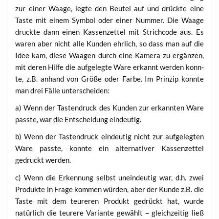
zur einer Waa­ge, leg­te den Beu­tel auf und drück­te eine
Tas­te mit einem Sym­bol oder einer Num­mer. Die Waa­ge
druck­te dann einen Kas­sen­zet­tel mit Strich­code aus. Es
waren aber nicht alle Kun­den ehr­lich, so dass man auf die
Idee kam, die­se Waa­gen durch eine Kame­ra zu ergän­zen,
mit deren Hil­fe die auf­ge­leg­te Ware erkannt wer­den konn­
te, z.B. anhand von Grö­ße oder Far­be. Im Prin­zip konn­te
man drei Fäl­le unterscheiden:
a) Wenn der Tas­ten­druck des Kun­den zur erkann­ten Ware
pass­te, war die Ent­schei­dung eindeutig.
b) Wenn der Tas­ten­druck ein­deu­tig nicht zur auf­ge­leg­ten
Ware pass­te, konn­te ein alter­na­ti­ver Kas­sen­zet­tel
gedruckt werden.
c) Wenn die Erken­nung selbst unein­deu­tig war, d.h. zwei
Pro­duk­te in Fra­ge kom­men wür­den, aber der Kun­de z.B. die
Tas­te mit dem teu­re­ren Pro­dukt gedrückt hat, wur­de
natür­lich die teu­re­re Vari­an­te gewählt – gleich­zei­tig ließ