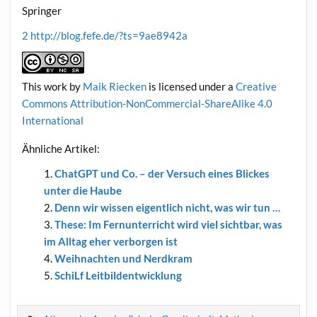
Springer
2
http://blog.fefe.de/?ts=9ae8942a
This work
by
Maik Riecken
is licen­sed under a
Crea­ti­ve
Com­mons Attri­bu­ti­on-Non­Com­mer­cial-ShareA­li­ke 4.0
International
Ähn­li­che Artikel:
ChatGPT und Co. – der Ver­such eines Bli­ckes
unter die Haube
Denn wir wis­sen eigent­lich nicht, was wir tun …
The­se: Im Fern­un­ter­richt wird viel sicht­bar, was
im All­tag eher ver­bor­gen ist
Weih­nach­ten und Nerdkram
SchiLf Leit­bild­ent­wick­lung