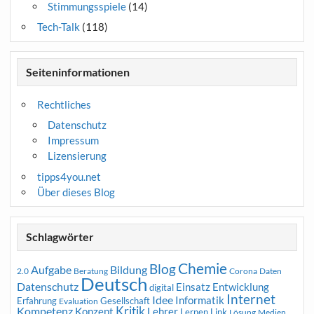
Stimmungsspiele
(14)
Tech-Talk
(118)
Seiteninformationen
Rechtliches
Datenschutz
Impressum
Lizensierung
tipps4you.net
Über dieses Blog
Schlagwörter
Chemie
Blog
Aufgabe
Bildung
2.0
Beratung
Corona
Daten
Deutsch
Datenschutz
Entwicklung
Einsatz
digital
Internet
Idee
Informatik
Erfahrung
Gesellschaft
Evaluation
Kritik
Kompetenz
Konzept
Lehrer
Lernen
Link
Medien
Lösung