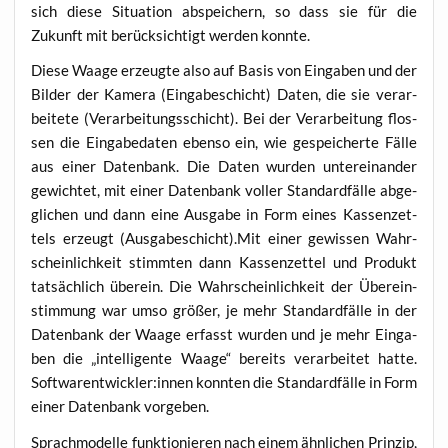
sich die­se Situa­ti­on abspei­chern, so dass sie für die
Zukunft mit berück­sich­tigt wer­den konnte.
Die­se Waa­ge erzeug­te also auf Basis von Ein­ga­ben und der
Bil­der der Kame­ra (Ein­ga­be­schicht) Daten, die sie ver­ar­
bei­te­te (Ver­ar­bei­tungs­schicht). Bei der Ver­ar­bei­tung flos­
sen die Ein­ga­be­da­ten eben­so ein, wie gespei­cher­te Fäl­le
aus einer Daten­bank. Die Daten wur­den unter­ein­an­der
gewich­tet, mit einer Daten­bank vol­ler Stan­dard­fäl­le abge­
gli­chen und dann eine Aus­ga­be in Form eines Kas­sen­zet­
tels erzeugt (Ausgabeschicht).Mit einer gewis­sen Wahr­
schein­lich­keit stimm­ten dann Kas­sen­zet­tel und Pro­dukt
tat­säch­lich über­ein. Die Wahr­schein­lich­keit der Über­ein­
stim­mung war umso grö­ßer, je mehr Stan­dard­fäl­le in der
Daten­bank der Waa­ge erfasst wur­den und je mehr Ein­ga­
ben die „intel­li­gen­te Waa­ge“ bereits ver­ar­bei­tet hat­te.
Softwarentwickler:innen konn­ten die Stan­dard­fäl­le in Form
einer Daten­bank vorgeben.
Sprach­mo­del­le funk­tio­nie­ren nach einem ähn­li­chen Prin­zip,