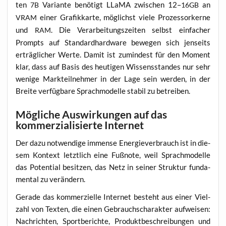
ten
Vari­an­te benö­tigt LLaMA zwi­schen 12–
an
7B
16GB
einer Gra­fik­kar­te, mög­lichst vie­le Pro­zes­sor­ker­ne
VRAM
und
. Die Ver­ar­bei­tungs­zei­ten selbst ein­fa­cher
RAM
Prompts auf Stan­dard­hard­ware bewe­gen sich jen­seits
erträg­li­cher Wer­te. Damit ist zumin­dest für den Moment
klar, dass auf Basis des heu­ti­gen Wis­sens­stan­des nur sehr
weni­ge Mark­teil­neh­mer in der Lage sein wer­den, in der
Brei­te ver­füg­ba­re Sprach­mo­del­le sta­bil zu betreiben.
Mögliche Auswirkungen auf das
kommerzialisierte Internet
Der dazu not­wen­di­ge immense Ener­gie­ver­brauch ist in die­
sem Kon­text letzt­lich eine Fuß­no­te, weil Sprach­mo­del­le
das Poten­ti­al besit­zen, das Netz in sei­ner Struk­tur fun­da­
men­tal zu verändern.
Gera­de das kom­mer­zi­el­le Inter­net besteht aus einer Viel­
zahl von Tex­ten, die einen Gebrauchs­cha­rak­ter auf­wei­sen:
Nach­rich­ten, Sport­be­rich­te, Pro­dukt­be­schrei­bun­gen und