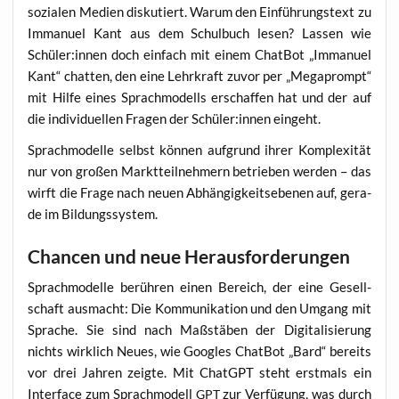
sozia­len Medi­en dis­ku­tiert. War­um den Ein­füh­rungs­text zu
Imma­nu­el Kant aus dem Schul­buch lesen? Las­sen wie
Schüler:innen doch ein­fach mit einem Chat­Bot „Imma­nu­el
Kant“ chat­ten, den eine Lehr­kraft zuvor per „Mega­prompt“
mit Hil­fe eines Sprach­mo­dells erschaf­fen hat und der auf
die indi­vi­du­el­len Fra­gen der Schüler:innen eingeht.
Sprach­mo­del­le selbst kön­nen auf­grund ihrer Kom­ple­xi­tät
nur von gro­ßen Markt­teil­neh­mern betrie­ben wer­den – das
wirft die Fra­ge nach neu­en Abhän­gig­keits­ebe­nen auf, gera­
de im Bildungssystem.
Chancen und neue Herausforderungen
Sprach­mo­del­le berüh­ren einen Bereich, der eine Gesell­
schaft aus­macht: Die Kom­mu­ni­ka­ti­on und den Umgang mit
Spra­che. Sie sind nach Maß­stä­ben der Digi­ta­li­sie­rung
nichts wirk­lich Neu­es, wie Goo­gles Chat­Bot „Bard“ bereits
vor drei Jah­ren zeig­te. Mit ChatGPT steht erst­mals ein
Inter­face zum Sprach­mo­dell
zur Ver­fü­gung, was durch
GPT