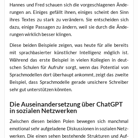
Han­nes und Fred schau­en sich die vor­ge­schla­ge­nen Ände­
run­gen an. Eini­ges gefällt ihnen, eini­ges scheint den Sinn
ihres Tex­tes zu stark zu ver­än­dern. Sie ent­schei­den sich
dazu, eini­ge Pas­sa­gen zu ändern, weil sie durch die Ände­
run­gen wirk­lich bes­ser klingen.
Die­se bei­den Bei­spie­le zei­gen, was heu­te für alle bereits
mit sprach­ba­sier­ter künst­li­cher Intel­li­genz mög­lich ist.
Wäh­rend das ers­te Bei­spiel in vie­len Kol­le­gi­en in deut­
schen Schu­len für Auf­ruhr sorgt, wenn das Poten­ti­al von
Sprach­mo­del­len dort über­haupt ankommt, zeigt das zwei­te
Bei­spiel, dass Sprach­mo­del­le gera­de unsi­che­re Schrei­ber
sehr gut unter­stüt­zen könnten.
Die Auseinandersetzung über ChatGPT
in sozialen Netzwerken
Zwi­schen die­sen bei­den Polen bewe­gen sich manch­mal
emo­tio­nal sehr auf­ge­la­de­ne Dis­kus­sio­nen in sozia­len Netz­
wer­ken. Die einen sehen bestehen­de Struk­tu­ren und Auf­