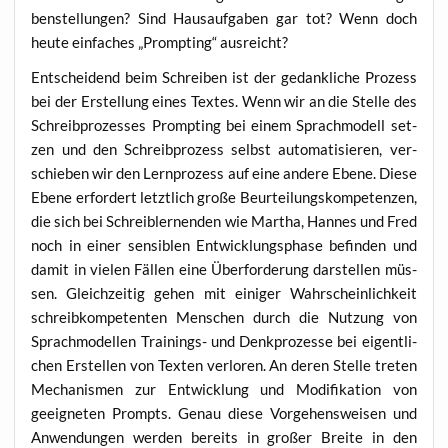
ben­stel­lun­gen? Sind Haus­auf­ga­ben gar tot? Wenn doch
heu­te ein­fa­ches „Promp­ting“ ausreicht?
Ent­schei­dend beim Schrei­ben ist der gedank­li­che Pro­zess
bei der Erstel­lung eines Tex­tes. Wenn wir an die Stel­le des
Schreib­pro­zes­ses Promp­ting bei einem Sprach­mo­dell set­
zen und den Schreib­pro­zess selbst auto­ma­ti­sie­ren, ver­
schie­ben wir den Lern­pro­zess auf eine ande­re Ebe­ne. Die­se
Ebe­ne erfor­dert letzt­lich gro­ße Beur­tei­lungs­kom­pe­ten­zen,
die sich bei Schreib­ler­nen­den wie Mar­tha, Han­nes und Fred
noch in einer sen­si­blen Ent­wick­lungs­pha­se befin­den und
damit in vie­len Fäl­len eine Über­for­de­rung dar­stel­len müs­
sen. Gleich­zei­tig gehen mit eini­ger Wahr­schein­lich­keit
schreib­kom­pe­ten­ten Men­schen durch die Nut­zung von
Sprach­mo­del­len Trai­nings- und Denk­pro­zes­se bei eigent­li­
chen Erstel­len von Tex­ten ver­lo­ren. An deren Stel­le tre­ten
Mecha­nis­men zur Ent­wick­lung und Modi­fi­ka­ti­on von
geeig­ne­ten Prompts. Genau die­se Vor­ge­hens­wei­sen und
Anwen­dun­gen wer­den bereits in gro­ßer Brei­te in den