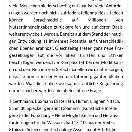
vie­le Men­schen nie­der­schwel­lig nutz­bar ist. Vie­le Anfor­de­
run­gen wer­den noch nicht zufrie­den­stel­lend gelöst. Jedoch
kön­nen Sprach­mo­del­le auf Mil­lio­nen von
Nutzer:inneneingaben zurück­grei­fen und auf deren Basis
wei­ter­ent­wi­ckelt wer­den. Bereits auf dem Stand der heu­ti­
gen Ent­wick­lung ist immenses Poten­ti­al auf unter­schied­li­
chen Ebe­nen erahn­bar. Gleich­zei­tig tre­ten ganz neue Fra­
ge­stel­lun­gen auf, die vor allem Juris­ten und Ethi­ker
beschäf­ti­gen wer­den. Die Kom­ple­xi­tät bei der Modi­fi­ka­ti­
on und dem Betrieb von Sprach­mo­del­len wird dafür sor­gen,
dass sie pri­mär in der Hand der Inter­net­gi­gan­ten blei­ben
wer­den. Was die­se ohne wirk­sa­me staat­li­che Regu­lie­rung
dar­aus machen wer­den, bleibt eine offe­ne Frage.
1
Geth­mann, Bux­mann Dis­tel­rath, Humm, Ling­ner, Nit­sch,
Schmidt, Spiecker genannt Döh­mann: „Künst­li­che Intel­li­
genz in der For­schung – Neue Mög­lich­kei­ten und Her­aus­
for­de­run­gen für die Wis­sen­schaft“, S. 10, aus der Rei­he:
Ethics of Sci­ence and Tech­no­lo­gy Assess­ment Bd. 48, bei: