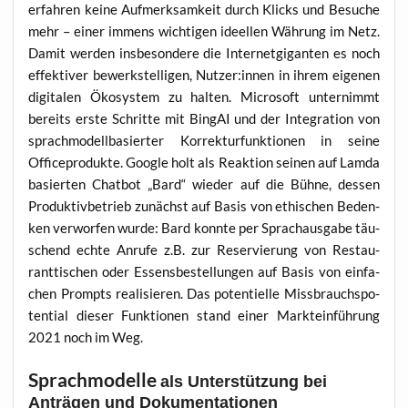
erfah­ren kei­ne Auf­merk­sam­keit durch Klicks und Besu­che
mehr – einer immens wich­ti­gen ideel­len Wäh­rung im Netz.
Damit wer­den ins­be­son­de­re die Inter­net­gi­gan­ten es noch
effek­ti­ver bewerk­stel­li­gen, Nutzer:innen in ihrem eige­nen
digi­ta­len Öko­sys­tem zu hal­ten. Micro­soft unter­nimmt
bereits ers­te Schrit­te mit Bing­AI und der Inte­gra­ti­on von
sprach­mo­dell­ba­sier­ter Kor­rek­tur­funk­tio­nen in sei­ne
Office­pro­duk­te. Goog­le holt als Reak­ti­on sei­nen auf Lam­da
basier­ten Chat­bot „Bard“ wie­der auf die Büh­ne, des­sen
Pro­duk­tiv­be­trieb zunächst auf Basis von ethi­schen Beden­
ken ver­wor­fen wur­de: Bard konn­te per Sprach­aus­ga­be täu­
schend ech­te Anru­fe z.B. zur Reser­vie­rung von Restau­
rant­ti­schen oder Essens­be­stel­lun­gen auf Basis von ein­fa­
chen Prompts rea­li­sie­ren. Das poten­ti­el­le Miss­brauchs­po­
ten­ti­al die­ser Funk­tio­nen stand einer Markt­ein­füh­rung
2021 noch im Weg.
Sprachmodelle
als Unterstützung bei
Anträgen und Dokumentationen