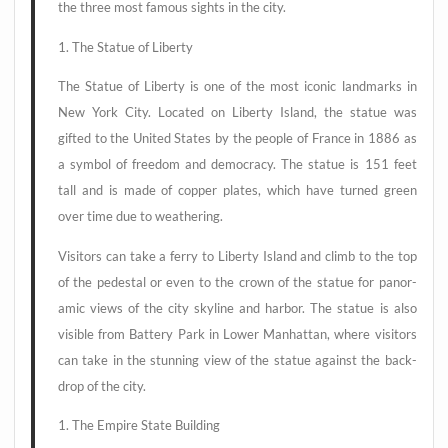
the three most famous sights in the city.
1. The Sta­tue of Liberty
The Sta­tue of Liber­ty is one of the most ico­nic land­marks in
New York City. Loca­ted on Liber­ty Island, the sta­tue was
gifted to the United Sta­tes by the peo­p­le of France in 1886 as
a sym­bol of free­dom and demo­cra­cy. The sta­tue is 151 feet
tall and is made of cop­per pla­tes, which have tur­ned green
over time due to weathering.
Visi­tors can take a fer­ry to Liber­ty Island and climb to the top
of the pedes­tal or even to the crown of the sta­tue for pan­o­r­
amic views of the city sky­line and har­bor. The sta­tue is also
visi­ble from Bat­tery Park in Lower Man­hat­tan, whe­re visi­tors
can take in the stun­ning view of the sta­tue against the back­
drop of the city.
1. The Empire Sta­te Building