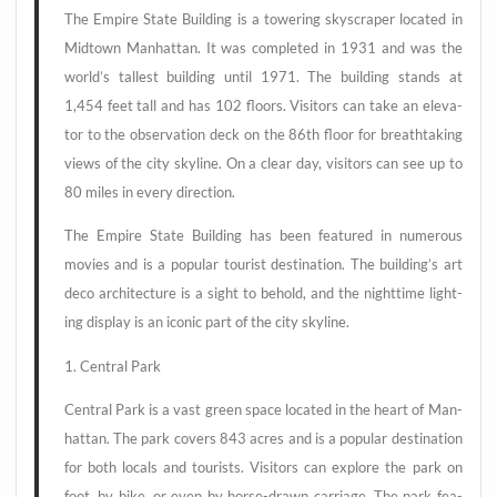
The Empire Sta­te Buil­ding is a towe­ring sky­scra­per loca­ted in
Mid­town Man­hat­tan. It was com­ple­ted in 1931 and was the
world’s tal­lest buil­ding until 1971. The buil­ding stands at
1,454 feet tall and has 102 flo­ors. Visi­tors can take an ele­va­
tor to the obser­va­ti­on deck on the 86th flo­or for breath­ta­king
views of the city sky­line. On a clear day, visi­tors can see up to
80 miles in every direction.
The Empire Sta­te Buil­ding has been fea­tured in num­e­rous
movies and is a popu­lar tou­rist desti­na­ti­on. The building’s art
deco archi­tec­tu­re is a sight to behold, and the night­ti­me light­
ing dis­play is an ico­nic part of the city skyline.
1. Cen­tral Park
Cen­tral Park is a vast green space loca­ted in the heart of Man­
hat­tan. The park covers 843 acres and is a popu­lar desti­na­ti­on
for both locals and tou­rists. Visi­tors can explo­re the park on
foot, by bike, or even by hor­se-drawn car­ria­ge. The park fea­