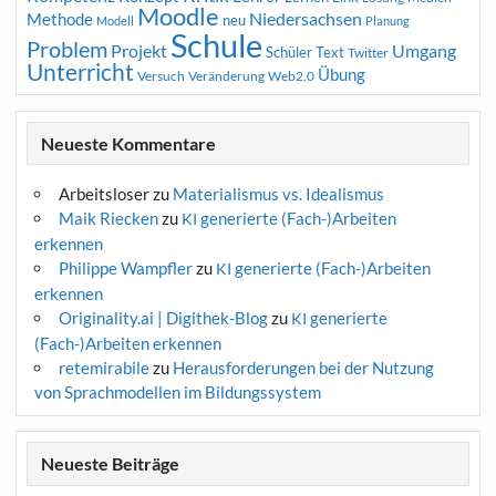
Moodle
Niedersachsen
Methode
neu
Modell
Planung
Schule
Problem
Projekt
Umgang
Schüler
Text
Twitter
Unterricht
Übung
Versuch
Web2.0
Veränderung
Neueste Kommentare
Arbeitsloser
zu
Materialismus vs. Idealismus
Maik Riecken
zu
generierte (Fach-)Arbeiten
KI
erkennen
Philippe Wampfler
zu
generierte (Fach-)Arbeiten
KI
erkennen
Originality.ai | Digithek-Blog
zu
generierte
KI
(Fach-)Arbeiten erkennen
retemirabile
zu
Herausforderungen bei der Nutzung
von Sprachmodellen im Bildungssystem
Neueste Beiträge