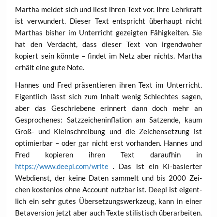
Mar­tha mel­det sich und liest ihren Text vor. Ihre Lehr­kraft
ist ver­wun­dert. Die­ser Text ent­spricht über­haupt nicht
Mart­has bis­her im Unter­richt gezeig­ten Fähig­kei­ten. Sie
hat den Ver­dacht, dass die­ser Text von irgend­wo­her
kopiert sein könn­te – fin­det im Netz aber nichts. Mar­tha
erhält eine gute Note.
Han­nes und Fred prä­sen­tie­ren ihren Text im Unter­richt.
Eigent­lich lässt sich zum Inhalt wenig Schlech­tes sagen,
aber das Geschrie­be­ne erin­nert dann doch mehr an
Gespro­che­nes: Satz­zei­chen­in­fla­ti­on am Satz­en­de, kaum
Groß- und Klein­schrei­bung und die Zei­chen­set­zung ist
opti­mier­bar – oder gar nicht erst vor­han­den. Han­nes und
Fred kopie­ren ihren Text dar­auf­hin in
https://www.deepl.com/write
. Das ist ein KI-basier­ter
Web­dienst, der kei­ne Daten sam­melt und bis 2000 Zei­
chen kos­ten­los ohne Account nutz­bar ist. Deepl ist eigent­
lich ein sehr gutes Über­set­zungs­werk­zeug, kann in einer
Beta­ver­si­on jetzt aber auch Tex­te sti­lis­tisch über­ar­bei­ten.