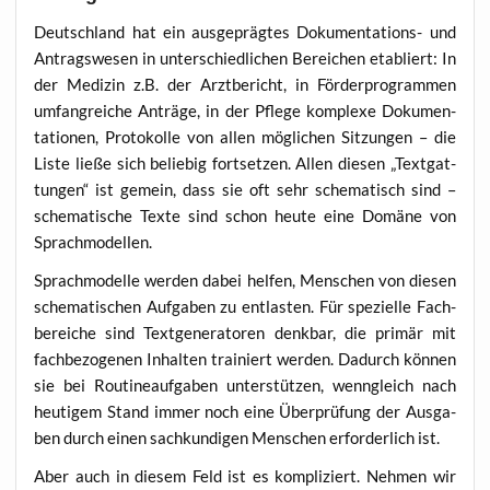
Deutsch­land hat ein aus­ge­präg­tes Doku­men­ta­ti­ons- und
Antrags­we­sen in unter­schied­li­chen Berei­chen eta­bliert: In
der Medi­zin z.B. der Arzt­be­richt, in För­der­pro­gram­men
umfang­rei­che Anträ­ge, in der Pfle­ge kom­ple­xe Doku­men­
ta­tio­nen, Pro­to­kol­le von allen mög­li­chen Sit­zun­gen – die
Lis­te lie­ße sich belie­big fort­set­zen. Allen die­sen „Text­gat­
tun­gen“ ist gemein, dass sie oft sehr sche­ma­tisch sind –
sche­ma­ti­sche Tex­te sind schon heu­te eine Domä­ne von
Sprachmodellen.
Sprach­mo­del­le wer­den dabei hel­fen, Men­schen von die­sen
sche­ma­ti­schen Auf­ga­ben zu ent­las­ten. Für spe­zi­el­le Fach­
be­rei­che sind Text­ge­ne­ra­to­ren denk­bar, die pri­mär mit
fach­be­zo­ge­nen Inhal­ten trai­niert wer­den. Dadurch kön­nen
sie bei Rou­ti­ne­auf­ga­ben unter­stüt­zen, wenn­gleich nach
heu­ti­gem Stand immer noch eine Über­prü­fung der Aus­ga­
ben durch einen sach­kun­di­gen Men­schen erfor­der­lich ist.
Aber auch in die­sem Feld ist es kom­pli­ziert. Neh­men wir