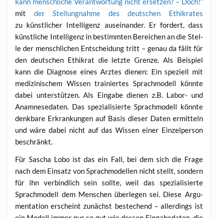
kann mensch­li­che Ver­ant­wor­tung nicht erset­zen? – Doch!“
mit
der Stel­lung­nah­me des deut­schen Ethik­ra­tes
zu künst­li­cher Intel­li­genz aus­ein­an­der. Er for­dert, dass
künst­li­che Intel­li­genz in bestimm­ten Berei­chen an die Stel­
le der mensch­li­chen Ent­schei­dung tritt – genau da fällt für
den deut­schen Ethik­rat die letz­te Gren­ze. Als Bei­spiel
kann die Dia­gno­se eines Arz­tes die­nen: Ein spe­zi­ell mit
medi­zi­ni­schem Wis­sen trai­nier­tes Sprach­mo­dell könn­te
dabei unter­stüt­zen. Als Ein­ga­be die­nen z.B. Labor- und
Ana­mne­se­da­ten. Das spe­zia­li­sier­te Sprach­mo­dell könn­te
denk­ba­re Erkran­kun­gen auf Basis die­ser Daten ermit­teln
und wäre dabei nicht auf das Wis­sen einer Ein­zel­per­son
beschränkt.
Für Sascha Lobo ist das ein Fall, bei dem sich die Fra­ge
nach dem Ein­satz von Sprach­mo­del­len nicht stellt, son­dern
für ihn ver­bind­lich sein soll­te, weil das spe­zia­li­sier­te
Sprach­mo­dell dem Men­schen über­le­gen sei. Die­se Argu­
men­ta­ti­on erscheint zunächst bestechend – aller­dings ist
ein Modell immer nur so gut wie des­sen Ein­ga­be­da­ten, die