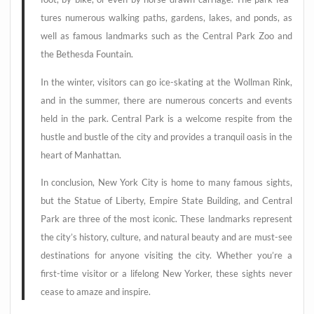
tures num­e­rous wal­king paths, gar­dens, lakes, and ponds, as
well as famous land­marks such as the Cen­tral Park Zoo and
the Bethes­da Fountain.
In the win­ter, visi­tors can go ice-ska­ting at the Woll­man Rink,
and in the sum­mer, the­re are num­e­rous con­certs and events
held in the park. Cen­tral Park is a wel­co­me respi­te from the
hust­le and bust­le of the city and pro­vi­des a tran­quil oasis in the
heart of Manhattan.
In con­clu­si­on, New York City is home to many famous sights,
but the Sta­tue of Liber­ty, Empire Sta­te Buil­ding, and Cen­tral
Park are three of the most ico­nic. The­se land­marks repre­sent
the city’s histo­ry, cul­tu­re, and natu­ral beau­ty and are must-see
desti­na­ti­ons for anyo­ne visi­ting the city. Whe­ther you’­re a
first-time visi­tor or a lifel­ong New Yor­ker, the­se sights never
cea­se to ama­ze and inspire.