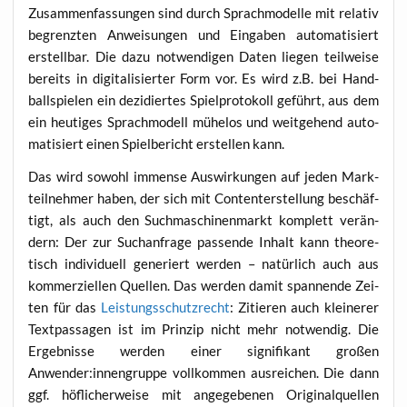
Zusam­men­fas­sun­gen sind durch Sprach­mo­del­le mit rela­tiv
begrenz­ten Anwei­sun­gen und Ein­ga­ben auto­ma­ti­siert
erstell­bar. Die dazu not­wen­di­gen Daten lie­gen teil­wei­se
bereits in digi­ta­li­sier­ter Form vor. Es wird z.B. bei Hand­
ball­spie­len ein dezi­dier­tes Spiel­pro­to­koll geführt, aus dem
ein heu­ti­ges Sprach­mo­dell mühe­los und weit­ge­hend auto­
ma­ti­siert einen Spiel­be­richt erstel­len kann.
Das wird sowohl immense Aus­wir­kun­gen auf jeden Mark­
teil­neh­mer haben, der sich mit Con­ten­ter­stel­lung beschäf­
tigt, als auch den Such­ma­schi­nen­markt kom­plett ver­än­
dern: Der zur Such­an­fra­ge pas­sen­de Inhalt kann theo­re­
tisch indi­vi­du­ell gene­riert wer­den – natür­lich auch aus
kom­mer­zi­el­len Quel­len. Das wer­den damit span­nen­de Zei­
ten für das
Leis­tung
s
schutz­recht
: Zitie­ren auch klei­ne­rer
Text­pas­sa­gen ist im Prin­zip nicht mehr not­wen­dig. Die
Ergeb­nis­se wer­den einer signi­fi­kant gro­ßen
Anwender:innengruppe voll­kom­men aus­rei­chen. Die dann
ggf. höf­li­cher­wei­se mit ange­ge­be­nen Ori­gi­nal­quel­len