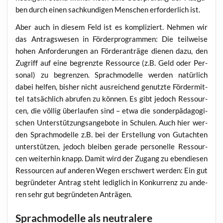
ben durch einen sach­kun­di­gen Men­schen erfor­der­lich ist.
Aber auch in die­sem Feld ist es kom­pli­ziert. Neh­men wir
das Antrags­we­sen in För­der­pro­gram­men: Die teil­wei­se
hohen Anfor­de­run­gen an För­der­an­trä­ge die­nen dazu, den
Zugriff auf eine begrenz­te Res­sour­ce (z.B. Geld oder Per­
so­nal) zu begren­zen. Sprach­mo­del­le wer­den natür­lich
dabei hel­fen, bis­her nicht aus­rei­chend genutz­te För­der­mit­
tel tat­säch­lich abru­fen zu kön­nen. Es gibt jedoch Res­sour­
cen, die völ­lig über­lau­fen sind – etwa die son­der­päd­ago­gi­
schen Unter­stüt­zungs­an­ge­bo­te in Schu­len. Auch hier wer­
den Sprach­mo­del­le z.B. bei der Erstel­lung von Gut­ach­ten
unter­stüt­zen, jedoch blei­ben gera­de per­so­nel­le Res­sour­
cen wei­ter­hin knapp. Damit wird der Zugang zu eben­die­sen
Res­sour­cen auf ande­ren Wegen erschwert wer­den: Ein gut
begrün­de­ter Antrag steht ledig­lich in Kon­kur­renz zu ande­
ren sehr gut begrün­de­ten Anträgen.
Sprachmodelle als neutralere