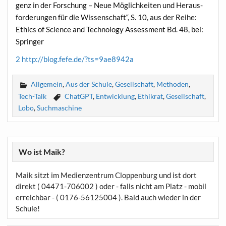
genz in der For­schung – Neue Mög­lich­kei­ten und Her­aus­
for­de­run­gen für die Wis­sen­schaft“, S. 10, aus der Rei­he:
Ethics of Sci­ence and Tech­no­lo­gy Assess­ment Bd. 48, bei:
Springer
2
http://blog.fefe.de/?ts=9ae8942a
Allgemein
,
Aus der Schule
,
Gesellschaft
,
Methoden
,
Tech-Talk
ChatGPT
,
Entwicklung
,
Ethikrat
,
Gesellschaft
,
Lobo
,
Suchmaschine
Wo ist Maik?
Maik sitzt im Medienzentrum Cloppenburg und ist dort
direkt ( 04471-706002 ) oder - falls nicht am Platz - mobil
erreichbar - ( 0176-56125004 ). Bald auch wieder in der
Schule!