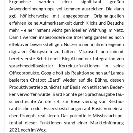
Ergeb­nis­se wer­den einer signi­fi­kant gro­ßen
Anwender:innengruppe voll­kom­men aus­rei­chen. Die dann
ggf. höf­li­cher­wei­se mit ange­ge­be­nen Ori­gi­nal­quel­len
erfah­ren kei­ne Auf­merk­sam­keit durch Klicks und Besu­che
mehr – einer immens wich­ti­gen ideel­len Wäh­rung im Netz.
Damit wer­den ins­be­son­de­re die Inter­net­gi­gan­ten es noch
effek­ti­ver bewerk­stel­li­gen, Nutzer:innen in ihrem eige­nen
digi­ta­len Öko­sys­tem zu hal­ten. Micro­soft unter­nimmt
bereits ers­te Schrit­te mit Bing­AI und der Inte­gra­ti­on von
sprach­mo­dell­ba­sier­ter Kor­rek­tur­funk­tio­nen in sei­ne
Office­pro­duk­te. Goog­le holt als Reak­ti­on sei­nen auf Lam­da
basier­ten Chat­bot „Bard“ wie­der auf die Büh­ne, des­sen
Pro­duk­tiv­be­trieb zunächst auf Basis von ethi­schen Beden­
ken ver­wor­fen wur­de: Bard konn­te per Sprach­aus­ga­be täu­
schend ech­te Anru­fe z.B. zur Reser­vie­rung von Restau­
rant­ti­schen oder Essens­be­stel­lun­gen auf Basis von ein­fa­
chen Prompts rea­li­sie­ren. Das poten­ti­el­le Miss­brauchs­po­
ten­ti­al die­ser Funk­tio­nen stand einer Markt­ein­füh­rung
2021 noch im Weg.