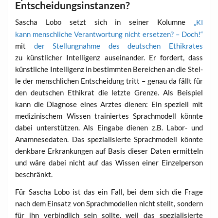
Entscheidungsinstanzen?
Sascha Lobo setzt sich in sei­ner Kolum­ne
„
KI
kann mensch­li­che Ver­ant­wor­tung nicht erset­zen? – Doch!“
mit
der Stel­lung­nah­me des deut­schen Ethik­ra­tes
zu künst­li­cher Intel­li­genz aus­ein­an­der. Er for­dert, dass
künst­li­che Intel­li­genz in bestimm­ten Berei­chen an die Stel­
le der mensch­li­chen Ent­schei­dung tritt – genau da fällt für
den deut­schen Ethik­rat die letz­te Gren­ze. Als Bei­spiel
kann die Dia­gno­se eines Arz­tes die­nen: Ein spe­zi­ell mit
medi­zi­ni­schem Wis­sen trai­nier­tes Sprach­mo­dell könn­te
dabei unter­stüt­zen. Als Ein­ga­be die­nen z.B. Labor- und
Ana­mne­se­da­ten. Das spe­zia­li­sier­te Sprach­mo­dell könn­te
denk­ba­re Erkran­kun­gen auf Basis die­ser Daten ermit­teln
und wäre dabei nicht auf das Wis­sen einer Ein­zel­per­son
beschränkt.
Für Sascha Lobo ist das ein Fall, bei dem sich die Fra­ge
nach dem Ein­satz von Sprach­mo­del­len nicht stellt, son­dern
für ihn ver­bind­lich sein soll­te, weil das spe­zia­li­sier­te