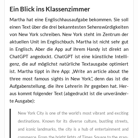
Ein Blick ins Klassenzimmer
Mar­tha hat eine Eng­lisch­haus­auf­ga­be bekom­men. Sie soll
einen Text über die drei bekann­tes­ten Sehens­wür­dig­kei­ten
von New York schrei­ben. New York steht im Zen­trum der
aktu­el­len Unit im Eng­lisch­buch. Mar­tha ist nicht sehr gut
in Eng­lisch. Aber die App auf ihrem Han­dy ist direkt an
ChatGPT ange­dockt. ChatGPT ist eine künst­li­che Intel­li­
genz, die auf mög­lichst natür­li­che Text­aus­ga­be opti­miert
ist. Mar­tha tippt in ihre App: „Wri­te an artic­le about the
three most famous sights in New York.“, denn das ist die
Auf­ga­ben­stel­lung, die ihre Leh­re­rin ihr gege­ben hat. Her­
aus kommt fol­gen­der Text (abge­druckt ist die unver­än­der­
te Ausgabe):
New York City is one of the world’s most vibrant and exci­ting
desti­na­ti­ons. Known for its diver­se cul­tu­re, bust­ling streets,
and ico­nic land­marks, the city is a hub of enter­tain­ment and
com­mer­ce. From the bright lights of Times Squa­re to the gran­