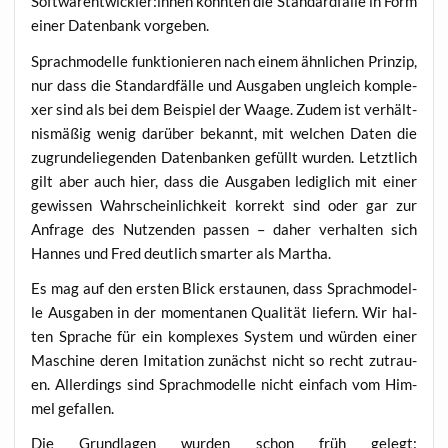
Softwarentwickler:innen konn­ten die Stan­dard­fäl­le in Form
einer Daten­bank vorgeben.
Sprach­mo­del­le funk­tio­nie­ren nach einem ähn­li­chen Prin­zip,
nur dass die Stan­dard­fäl­le und Aus­ga­ben ungleich kom­ple­
xer sind als bei dem Bei­spiel der Waa­ge. Zudem ist ver­hält­
nis­mä­ßig wenig dar­über bekannt, mit wel­chen Daten die
zugrun­de­lie­gen­den Daten­ban­ken gefüllt wur­den. Letzt­lich
gilt aber auch hier, dass die Aus­ga­ben ledig­lich mit einer
gewis­sen Wahr­schein­lich­keit kor­rekt sind oder gar zur
Anfra­ge des Nut­zen­den pas­sen – daher ver­hal­ten sich
Han­nes und Fred deut­lich smar­ter als Martha.
Es mag auf den ers­ten Blick erstau­nen, dass Sprach­mo­del­
le Aus­ga­ben in der momen­ta­nen Qua­li­tät lie­fern. Wir hal­
ten Spra­che für ein kom­ple­xes Sys­tem und wür­den einer
Maschi­ne deren Imi­ta­ti­on zunächst nicht so recht zutrau­
en. Aller­dings sind Sprach­mo­del­le nicht ein­fach vom Him­
mel gefallen.
Die Grund­la­gen wur­den schon früh gelegt: