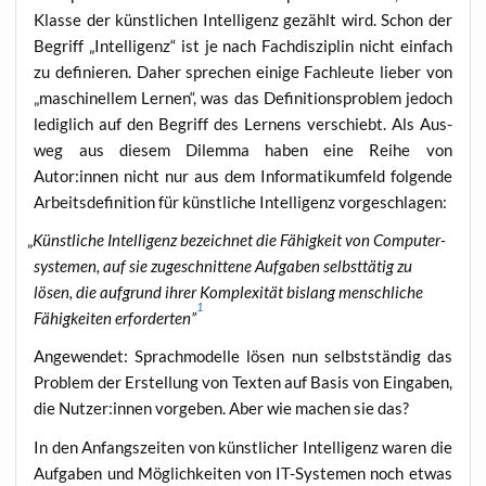
Klas­se der künst­li­chen Intel­li­genz gezählt wird. Schon der
Begriff „Intel­li­genz“ ist je nach Fach­dis­zi­plin nicht ein­fach
zu defi­nie­ren. Daher spre­chen eini­ge Fach­leu­te lie­ber von
„maschi­nel­lem Ler­nen“, was das Defi­ni­ti­ons­pro­blem jedoch
ledig­lich auf den Begriff des Ler­nens ver­schiebt. Als Aus­
weg aus die­sem Dilem­ma haben eine Rei­he von
Autor:innen nicht nur aus dem Infor­ma­tik­um­feld fol­gen­de
Arbeits­de­fi­ni­ti­on für künst­li­che Intel­li­genz vorgeschlagen:
„
Künst­li­che Intel­li­genz bezeich­net die Fähig­keit von Com­pu­ter­
sys­te­men, auf sie zuge­schnit­te­ne Auf­ga­ben selbst­tä­tig zu
lösen, die auf­grund ihrer Kom­ple­xi­tät bis­lang mensch­li­che
1
Fähig­kei­ten erfor­der­ten”
Ange­wen­det: Sprach­mo­del­le lösen nun selbst­stän­dig das
Pro­blem der Erstel­lung von Tex­ten auf Basis von Ein­ga­ben,
die Nutzer:innen vor­ge­ben. Aber wie machen sie das?
In den Anfangs­zei­ten von künst­li­cher Intel­li­genz waren die
Auf­ga­ben und Mög­lich­kei­ten von IT-Sys­te­men noch etwas