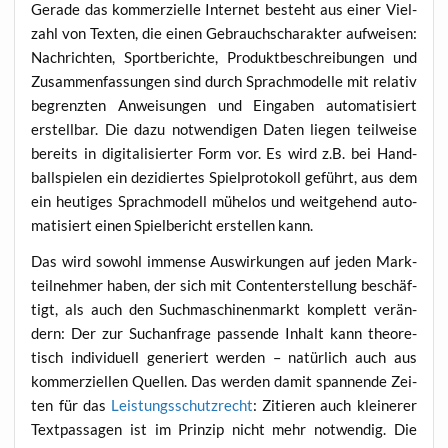
Gera­de das kom­mer­zi­el­le Inter­net besteht aus einer Viel­
zahl von Tex­ten, die einen Gebrauchs­cha­rak­ter auf­wei­sen:
Nach­rich­ten, Sport­be­rich­te, Pro­dukt­be­schrei­bun­gen und
Zusam­men­fas­sun­gen sind durch Sprach­mo­del­le mit rela­tiv
begrenz­ten Anwei­sun­gen und Ein­ga­ben auto­ma­ti­siert
erstell­bar. Die dazu not­wen­di­gen Daten lie­gen teil­wei­se
bereits in digi­ta­li­sier­ter Form vor. Es wird z.B. bei Hand­
ball­spie­len ein dezi­dier­tes Spiel­pro­to­koll geführt, aus dem
ein heu­ti­ges Sprach­mo­dell mühe­los und weit­ge­hend auto­
ma­ti­siert einen Spiel­be­richt erstel­len kann.
Das wird sowohl immense Aus­wir­kun­gen auf jeden Mark­
teil­neh­mer haben, der sich mit Con­ten­ter­stel­lung beschäf­
tigt, als auch den Such­ma­schi­nen­markt kom­plett ver­än­
dern: Der zur Such­an­fra­ge pas­sen­de Inhalt kann theo­re­
tisch indi­vi­du­ell gene­riert wer­den – natür­lich auch aus
kom­mer­zi­el­len Quel­len. Das wer­den damit span­nen­de Zei­
ten für das
Leis­tung
s
schutz­recht
: Zitie­ren auch klei­ne­rer
Text­pas­sa­gen ist im Prin­zip nicht mehr not­wen­dig. Die