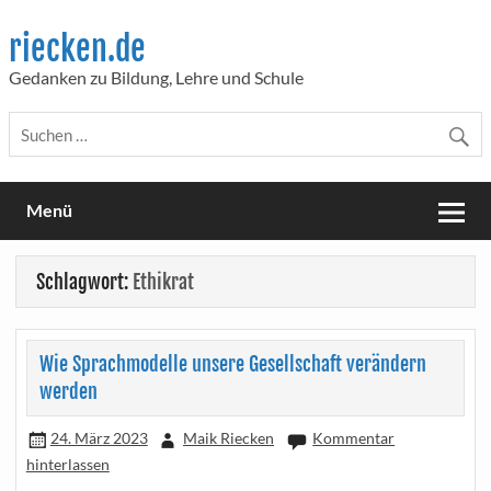
Skip
to
riecken.de
content
Gedanken zu Bildung, Lehre und Schule
Menü
Schlagwort:
Ethikrat
Wie Sprachmodelle unsere Gesellschaft verändern
werden
24. März 2023
Maik Riecken
Kommentar
hinterlassen