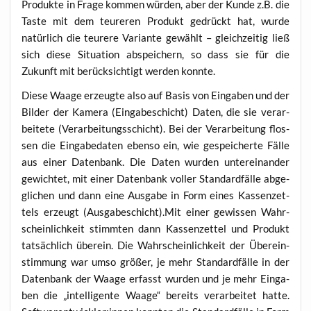
Pro­duk­te in Fra­ge kom­men wür­den, aber der Kun­de z.B. die
Tas­te mit dem teu­re­ren Pro­dukt gedrückt hat, wur­de
natür­lich die teu­re­re Vari­an­te gewählt – gleich­zei­tig ließ
sich die­se Situa­ti­on abspei­chern, so dass sie für die
Zukunft mit berück­sich­tigt wer­den konnte.
Die­se Waa­ge erzeug­te also auf Basis von Ein­ga­ben und der
Bil­der der Kame­ra (Ein­ga­be­schicht) Daten, die sie ver­ar­
bei­te­te (Ver­ar­bei­tungs­schicht). Bei der Ver­ar­bei­tung flos­
sen die Ein­ga­be­da­ten eben­so ein, wie gespei­cher­te Fäl­le
aus einer Daten­bank. Die Daten wur­den unter­ein­an­der
gewich­tet, mit einer Daten­bank vol­ler Stan­dard­fäl­le abge­
gli­chen und dann eine Aus­ga­be in Form eines Kas­sen­zet­
tels erzeugt (Ausgabeschicht).Mit einer gewis­sen Wahr­
schein­lich­keit stimm­ten dann Kas­sen­zet­tel und Pro­dukt
tat­säch­lich über­ein. Die Wahr­schein­lich­keit der Über­ein­
stim­mung war umso grö­ßer, je mehr Stan­dard­fäl­le in der
Daten­bank der Waa­ge erfasst wur­den und je mehr Ein­ga­
ben die „intel­li­gen­te Waa­ge“ bereits ver­ar­bei­tet hat­te.