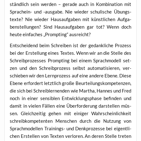
ständ­lich sein wer­den – gera­de auch in Kom­bi­na­ti­on mit
Sprach­ein- und ‑aus­ga­be. Nie wie­der schu­li­sche Übungs­
tex­te? Nie wie­der Haus­auf­ga­ben mit künst­li­chen Auf­ga­
ben­stel­lun­gen? Sind Haus­auf­ga­ben gar tot? Wenn doch
heu­te ein­fa­ches „Promp­ting“ ausreicht?
Ent­schei­dend beim Schrei­ben ist der gedank­li­che Pro­zess
bei der Erstel­lung eines Tex­tes. Wenn wir an die Stel­le des
Schreib­pro­zes­ses Promp­ting bei einem Sprach­mo­dell set­
zen und den Schreib­pro­zess selbst auto­ma­ti­sie­ren, ver­
schie­ben wir den Lern­pro­zess auf eine ande­re Ebe­ne. Die­se
Ebe­ne erfor­dert letzt­lich gro­ße Beur­tei­lungs­kom­pe­ten­zen,
die sich bei Schreib­ler­nen­den wie Mar­tha, Han­nes und Fred
noch in einer sen­si­blen Ent­wick­lungs­pha­se befin­den und
damit in vie­len Fäl­len eine Über­for­de­rung dar­stel­len müs­
sen. Gleich­zei­tig gehen mit eini­ger Wahr­schein­lich­keit
schreib­kom­pe­ten­ten Men­schen durch die Nut­zung von
Sprach­mo­del­len Trai­nings- und Denk­pro­zes­se bei eigent­li­
chen Erstel­len von Tex­ten ver­lo­ren. An deren Stel­le tre­ten