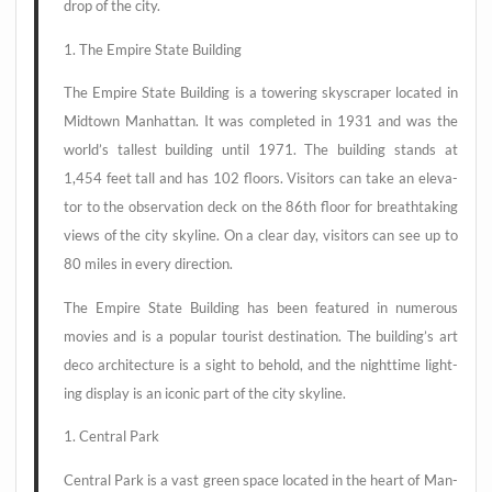
drop of the city.
1. The Empire Sta­te Building
The Empire Sta­te Buil­ding is a towe­ring sky­scra­per loca­ted in
Mid­town Man­hat­tan. It was com­ple­ted in 1931 and was the
world’s tal­lest buil­ding until 1971. The buil­ding stands at
1,454 feet tall and has 102 flo­ors. Visi­tors can take an ele­va­
tor to the obser­va­ti­on deck on the 86th flo­or for breath­ta­king
views of the city sky­line. On a clear day, visi­tors can see up to
80 miles in every direction.
The Empire Sta­te Buil­ding has been fea­tured in num­e­rous
movies and is a popu­lar tou­rist desti­na­ti­on. The building’s art
deco archi­tec­tu­re is a sight to behold, and the night­ti­me light­
ing dis­play is an ico­nic part of the city skyline.
1. Cen­tral Park
Cen­tral Park is a vast green space loca­ted in the heart of Man­