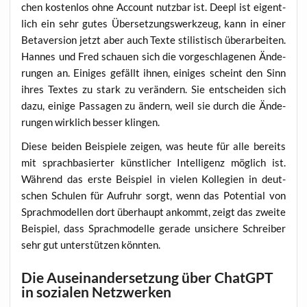
chen kos­ten­los ohne Account nutz­bar ist. Deepl ist eigent­
lich ein sehr gutes Über­set­zungs­werk­zeug, kann in einer
Beta­ver­si­on jetzt aber auch Tex­te sti­lis­tisch über­ar­bei­ten.
Han­nes und Fred schau­en sich die vor­ge­schla­ge­nen Ände­
run­gen an. Eini­ges gefällt ihnen, eini­ges scheint den Sinn
ihres Tex­tes zu stark zu ver­än­dern. Sie ent­schei­den sich
dazu, eini­ge Pas­sa­gen zu ändern, weil sie durch die Ände­
run­gen wirk­lich bes­ser klingen.
Die­se bei­den Bei­spie­le zei­gen, was heu­te für alle bereits
mit sprach­ba­sier­ter künst­li­cher Intel­li­genz mög­lich ist.
Wäh­rend das ers­te Bei­spiel in vie­len Kol­le­gi­en in deut­
schen Schu­len für Auf­ruhr sorgt, wenn das Poten­ti­al von
Sprach­mo­del­len dort über­haupt ankommt, zeigt das zwei­te
Bei­spiel, dass Sprach­mo­del­le gera­de unsi­che­re Schrei­ber
sehr gut unter­stüt­zen könnten.
Die Auseinandersetzung über ChatGPT
in sozialen Netzwerken