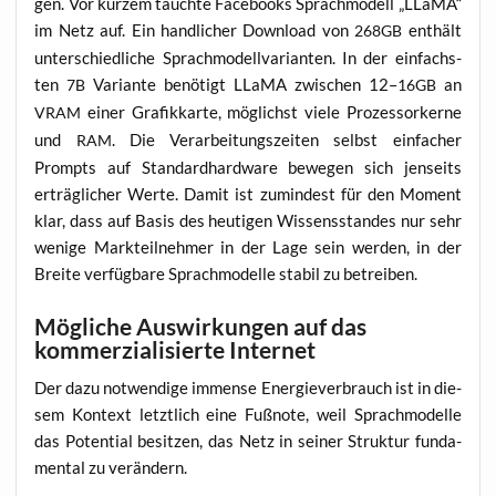
gen. Vor kur­zem tauch­te Face­books Sprach­mo­dell „LLaMA“
im Netz auf. Ein hand­li­cher Down­load von
ent­hält
268GB
unter­schied­li­che Sprach­mo­dell­va­ri­an­ten. In der ein­fachs­
ten
Vari­an­te benö­tigt LLaMA zwi­schen 12–
an
7B
16GB
einer Gra­fik­kar­te, mög­lichst vie­le Pro­zes­sor­ker­ne
VRAM
und
. Die Ver­ar­bei­tungs­zei­ten selbst ein­fa­cher
RAM
Prompts auf Stan­dard­hard­ware bewe­gen sich jen­seits
erträg­li­cher Wer­te. Damit ist zumin­dest für den Moment
klar, dass auf Basis des heu­ti­gen Wis­sens­stan­des nur sehr
weni­ge Mark­teil­neh­mer in der Lage sein wer­den, in der
Brei­te ver­füg­ba­re Sprach­mo­del­le sta­bil zu betreiben.
Mögliche Auswirkungen auf das
kommerzialisierte Internet
Der dazu not­wen­di­ge immense Ener­gie­ver­brauch ist in die­
sem Kon­text letzt­lich eine Fuß­no­te, weil Sprach­mo­del­le
das Poten­ti­al besit­zen, das Netz in sei­ner Struk­tur fun­da­
men­tal zu verändern.