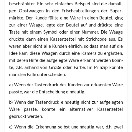
beschränk­ter. Ein sehr ein­fa­ches Bei­spiel sind die dama­li­
gen Obst­waa­gen in den Fri­sche­ab­tei­lun­gen der Super­
märk­te. Der Kun­de füll­te eine Ware in einen Beu­tel, ging
zur einer Waa­ge, leg­te den Beu­tel auf und drück­te eine
Tas­te mit einem Sym­bol oder einer Num­mer. Die Waa­ge
druck­te dann einen Kas­sen­zet­tel mit Strich­code aus. Es
waren aber nicht alle Kun­den ehr­lich, so dass man auf die
Idee kam, die­se Waa­gen durch eine Kame­ra zu ergän­zen,
mit deren Hil­fe die auf­ge­leg­te Ware erkannt wer­den konn­
te, z.B. anhand von Grö­ße oder Far­be. Im Prin­zip konn­te
man drei Fäl­le unterscheiden:
a) Wenn der Tas­ten­druck des Kun­den zur erkann­ten Ware
pass­te, war die Ent­schei­dung eindeutig.
b) Wenn der Tas­ten­druck ein­deu­tig nicht zur auf­ge­leg­ten
Ware pass­te, konn­te ein alter­na­ti­ver Kas­sen­zet­tel
gedruckt werden.
c) Wenn die Erken­nung selbst unein­deu­tig war, d.h. zwei