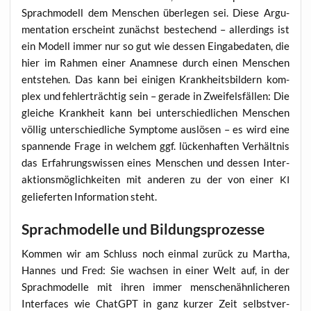
Sprach­mo­dell dem Men­schen über­le­gen sei. Die­se Argu­
men­ta­ti­on erscheint zunächst bestechend – aller­dings ist
ein Modell immer nur so gut wie des­sen Ein­ga­be­da­ten, die
hier im Rah­men einer Ana­mne­se durch einen Men­schen
ent­ste­hen. Das kann bei eini­gen Krank­heits­bil­dern kom­
plex und feh­ler­träch­tig sein – gera­de in Zwei­fels­fäl­len: Die
glei­che Krank­heit kann bei unter­schied­li­chen Men­schen
völ­lig unter­schied­li­che Sym­pto­me aus­lö­sen – es wird eine
span­nen­de Fra­ge in wel­chem ggf. lücken­haf­ten Ver­hält­nis
das Erfah­rungs­wis­sen eines Men­schen und des­sen Inter­
ak­ti­ons­mög­lich­kei­ten mit ande­ren zu der von einer
KI
gelie­fer­ten Infor­ma­ti­on steht.
Sprachmodelle und Bildungsprozesse
Kom­men wir am Schluss noch ein­mal zurück zu Mar­tha,
Han­nes und Fred: Sie wach­sen in einer Welt auf, in der
Sprach­mo­del­le mit ihren immer men­schen­ähn­li­che­ren
Inter­faces wie ChatGPT in ganz kur­zer Zeit selbst­ver­