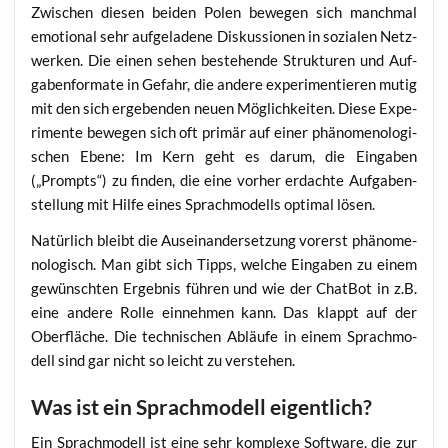
Zwi­schen die­sen bei­den Polen bewe­gen sich manch­mal
emo­tio­nal sehr auf­ge­la­de­ne Dis­kus­sio­nen in sozia­len Netz­
wer­ken. Die einen sehen bestehen­de Struk­tu­ren und Auf­
ga­ben­for­ma­te in Gefahr, die ande­re expe­ri­men­tie­ren mutig
mit den sich erge­ben­den neu­en Mög­lich­kei­ten. Die­se Expe­
ri­men­te bewe­gen sich oft pri­mär auf einer phä­no­me­no­lo­gi­
schen Ebe­ne: Im Kern geht es dar­um, die Ein­ga­ben
(„Prompts“) zu fin­den, die eine vor­her erdach­te Auf­ga­ben­
stel­lung mit Hil­fe eines Sprach­mo­dells opti­mal lösen.
Natür­lich bleibt die Aus­ein­an­der­set­zung vor­erst phä­no­me­
no­lo­gisch. Man gibt sich Tipps, wel­che Ein­ga­ben zu einem
gewünsch­ten Ergeb­nis füh­ren und wie der Chat­Bot in z.B.
eine ande­re Rol­le ein­neh­men kann. Das klappt auf der
Ober­flä­che. Die tech­ni­schen Abläu­fe in einem Sprach­mo­
dell sind gar nicht so leicht zu verstehen.
Was ist ein Sprachmodell eigentlich?
Ein Sprach­mo­dell ist eine sehr kom­ple­xe Soft­ware, die zur