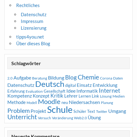
Rechtliches
Datenschutz
Impressum
Lizensierung
tipps4you.net
Über dieses Blog
Schlagwörter
Chemie
Blog
Aufgabe
Bildung
2.0
Beratung
Corona
Daten
Deutsch
Datenschutz
Entwicklung
Einsatz
digital
Internet
Idee
Informatik
Erfahrung
Gesellschaft
Evaluation
Kritik
Kompetenz
Konzept
Lehrer
Lernen
Link
Medien
Lösung
Moodle
Niedersachsen
Methode
neu
Modell
Planung
Schule
Problem
Projekt
Umgang
Schüler
Text
Twitter
Unterricht
Übung
Versuch
Web2.0
Veränderung
Neueste Kommentare