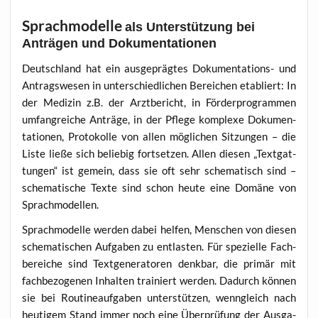
Sprachmodelle
als Unterstützung bei
Anträgen und Dokumentationen
Deutsch­land hat ein aus­ge­präg­tes Doku­men­ta­ti­ons- und
Antrags­we­sen in unter­schied­li­chen Berei­chen eta­bliert: In
der Medi­zin z.B. der Arzt­be­richt, in För­der­pro­gram­men
umfang­rei­che Anträ­ge, in der Pfle­ge kom­ple­xe Doku­men­
ta­tio­nen, Pro­to­kol­le von allen mög­li­chen Sit­zun­gen – die
Lis­te lie­ße sich belie­big fort­set­zen. Allen die­sen „Text­gat­
tun­gen“ ist gemein, dass sie oft sehr sche­ma­tisch sind –
sche­ma­ti­sche Tex­te sind schon heu­te eine Domä­ne von
Sprachmodellen.
Sprach­mo­del­le wer­den dabei hel­fen, Men­schen von die­sen
sche­ma­ti­schen Auf­ga­ben zu ent­las­ten. Für spe­zi­el­le Fach­
be­rei­che sind Text­ge­ne­ra­to­ren denk­bar, die pri­mär mit
fach­be­zo­ge­nen Inhal­ten trai­niert wer­den. Dadurch kön­nen
sie bei Rou­ti­ne­auf­ga­ben unter­stüt­zen, wenn­gleich nach
heu­ti­gem Stand immer noch eine Über­prü­fung der Aus­ga­