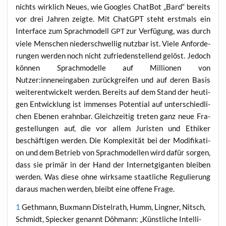
nichts wirk­lich Neu­es, wie Goo­gles Chat­Bot „Bard“ bereits
vor drei Jah­ren zeig­te. Mit ChatGPT steht erst­mals ein
Inter­face zum Sprach­mo­dell
zur Ver­fü­gung, was durch
GPT
vie­le Men­schen nie­der­schwel­lig nutz­bar ist. Vie­le Anfor­de­
run­gen wer­den noch nicht zufrie­den­stel­lend gelöst. Jedoch
kön­nen Sprach­mo­del­le auf Mil­lio­nen von
Nutzer:inneneingaben zurück­grei­fen und auf deren Basis
wei­ter­ent­wi­ckelt wer­den. Bereits auf dem Stand der heu­ti­
gen Ent­wick­lung ist immenses Poten­ti­al auf unter­schied­li­
chen Ebe­nen erahn­bar. Gleich­zei­tig tre­ten ganz neue Fra­
ge­stel­lun­gen auf, die vor allem Juris­ten und Ethi­ker
beschäf­ti­gen wer­den. Die Kom­ple­xi­tät bei der Modi­fi­ka­ti­
on und dem Betrieb von Sprach­mo­del­len wird dafür sor­gen,
dass sie pri­mär in der Hand der Inter­net­gi­gan­ten blei­ben
wer­den. Was die­se ohne wirk­sa­me staat­li­che Regu­lie­rung
dar­aus machen wer­den, bleibt eine offe­ne Frage.
1
Geth­mann, Bux­mann Dis­tel­rath, Humm, Ling­ner, Nit­sch,
Schmidt, Spiecker genannt Döh­mann: „Künst­li­che Intel­li­