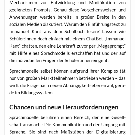
Mecha­nis­men zur Ent­wick­lung und Modi­fi­ka­ti­on von
geeig­ne­ten Prompts. Genau die­se Vor­ge­hens­wei­sen und
Anwen­dun­gen wer­den bereits in gro­ßer Brei­te in den
sozia­len Medi­en dis­ku­tiert. War­um den Ein­füh­rungs­text zu
Imma­nu­el Kant aus dem Schul­buch lesen? Las­sen wie
Schüler:innen doch ein­fach mit einem Chat­Bot „Imma­nu­el
Kant“ chat­ten, den eine Lehr­kraft zuvor per „Mega­prompt“
mit Hil­fe eines Sprach­mo­dells erschaf­fen hat und der auf
die indi­vi­du­el­len Fra­gen der Schüler:innen eingeht.
Sprach­mo­del­le selbst kön­nen auf­grund ihrer Kom­ple­xi­tät
nur von gro­ßen Markt­teil­neh­mern betrie­ben wer­den – das
wirft die Fra­ge nach neu­en Abhän­gig­keits­ebe­nen auf, gera­
de im Bildungssystem.
Chancen und neue Herausforderungen
Sprach­mo­del­le berüh­ren einen Bereich, der eine Gesell­
schaft aus­macht: Die Kom­mu­ni­ka­ti­on und den Umgang mit
Spra­che. Sie sind nach Maß­stä­ben der Digi­ta­li­sie­rung