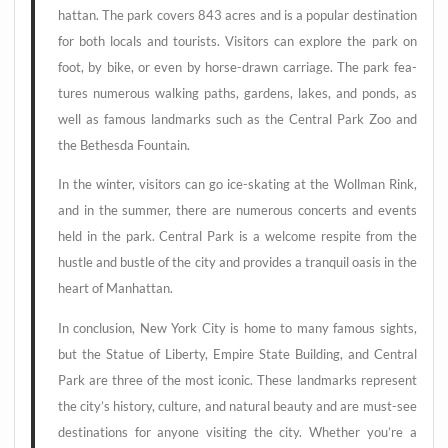
hat­tan. The park covers 843 acres and is a popu­lar desti­na­ti­on
for both locals and tou­rists. Visi­tors can explo­re the park on
foot, by bike, or even by hor­se-drawn car­ria­ge. The park fea­
tures num­e­rous wal­king paths, gar­dens, lakes, and ponds, as
well as famous land­marks such as the Cen­tral Park Zoo and
the Bethes­da Fountain.
In the win­ter, visi­tors can go ice-ska­ting at the Woll­man Rink,
and in the sum­mer, the­re are num­e­rous con­certs and events
held in the park. Cen­tral Park is a wel­co­me respi­te from the
hust­le and bust­le of the city and pro­vi­des a tran­quil oasis in the
heart of Manhattan.
In con­clu­si­on, New York City is home to many famous sights,
but the Sta­tue of Liber­ty, Empire Sta­te Buil­ding, and Cen­tral
Park are three of the most ico­nic. The­se land­marks repre­sent
the city’s histo­ry, cul­tu­re, and natu­ral beau­ty and are must-see
desti­na­ti­ons for anyo­ne visi­ting the city. Whe­ther you’­re a