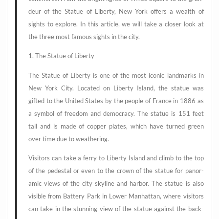
deur of the Sta­tue of Liber­ty, New York offers a wealth of
sights to explo­re. In this artic­le, we will take a clo­ser look at
the three most famous sights in the city.
1. The Sta­tue of Liberty
The Sta­tue of Liber­ty is one of the most ico­nic land­marks in
New York City. Loca­ted on Liber­ty Island, the sta­tue was
gifted to the United Sta­tes by the peo­p­le of France in 1886 as
a sym­bol of free­dom and demo­cra­cy. The sta­tue is 151 feet
tall and is made of cop­per pla­tes, which have tur­ned green
over time due to weathering.
Visi­tors can take a fer­ry to Liber­ty Island and climb to the top
of the pedes­tal or even to the crown of the sta­tue for pan­o­r­
amic views of the city sky­line and har­bor. The sta­tue is also
visi­ble from Bat­tery Park in Lower Man­hat­tan, whe­re visi­tors
can take in the stun­ning view of the sta­tue against the back­