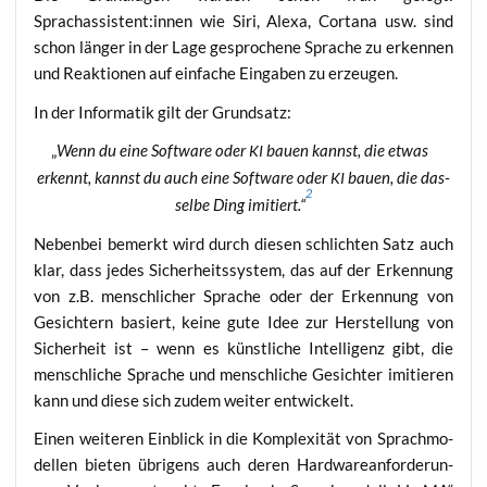
Sprachassistent:innen wie Siri, Ale­xa, Cort­a­na usw. sind
schon län­ger in der Lage gespro­che­ne Spra­che zu erken­nen
und Reak­tio­nen auf ein­fa­che Ein­ga­ben zu erzeugen.
In der Infor­ma­tik gilt der Grundsatz:
„
Wenn du eine Soft­ware oder
bau­en kannst, die etwas
KI
erkennt, kannst du auch eine Soft­ware oder
bau­en, die das­
KI
2
sel­be Ding imi­tiert.“
Neben­bei bemerkt wird durch die­sen schlich­ten Satz auch
klar, dass jedes Sicher­heits­sys­tem, das auf der Erken­nung
von z.B. mensch­li­cher Spra­che oder der Erken­nung von
Gesich­tern basiert, kei­ne gute Idee zur Her­stel­lung von
Sicher­heit ist – wenn es künst­li­che Intel­li­genz gibt, die
mensch­li­che Spra­che und mensch­li­che Gesich­ter imi­tie­ren
kann und die­se sich zudem wei­ter entwickelt.
Einen wei­te­ren Ein­blick in die Kom­ple­xi­tät von Sprach­mo­
del­len bie­ten übri­gens auch deren Hard­ware­an­for­de­run­