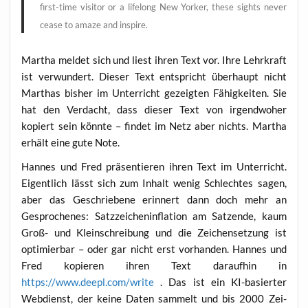
first-time visi­tor or a lifel­ong New Yor­ker, the­se sights never
cea­se to ama­ze and inspire.
Mar­tha mel­det sich und liest ihren Text vor. Ihre Lehr­kraft
ist ver­wun­dert. Die­ser Text ent­spricht über­haupt nicht
Mart­has bis­her im Unter­richt gezeig­ten Fähig­kei­ten. Sie
hat den Ver­dacht, dass die­ser Text von irgend­wo­her
kopiert sein könn­te – fin­det im Netz aber nichts. Mar­tha
erhält eine gute Note.
Han­nes und Fred prä­sen­tie­ren ihren Text im Unter­richt.
Eigent­lich lässt sich zum Inhalt wenig Schlech­tes sagen,
aber das Geschrie­be­ne erin­nert dann doch mehr an
Gespro­che­nes: Satz­zei­chen­in­fla­ti­on am Satz­en­de, kaum
Groß- und Klein­schrei­bung und die Zei­chen­set­zung ist
opti­mier­bar – oder gar nicht erst vor­han­den. Han­nes und
Fred kopie­ren ihren Text dar­auf­hin in
https://www.deepl.com/write
. Das ist ein KI-basier­ter
Web­dienst, der kei­ne Daten sam­melt und bis 2000 Zei­