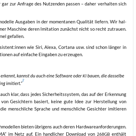
r gar zur Anfra­ge des Nut­zen­den pas­sen – daher ver­hal­ten sich
del­le Aus­ga­ben in der momen­ta­nen Qua­li­tät lie­fern. Wir hal­
ner Maschi­ne deren Imi­ta­ti­on zunächst nicht so recht zutrau­en.
­mel gefallen.
stent:innen wie Siri, Ale­xa, Cort­a­na usw. sind schon län­ger in
io­nen auf ein­fa­che Ein­ga­ben zu erzeugen.
 erkennt, kannst du auch eine Soft­ware oder
bau­en, die das­sel­be
KI
2
ng imi­tiert.“
auch klar, dass jedes Sicher­heits­sys­tem, das auf der Erken­nung
 von Gesich­tern basiert, kei­ne gute Idee zur Her­stel­lung von
, die mensch­li­che Spra­che und mensch­li­che Gesich­ter imi­tie­ren
h­mo­del­len bie­ten übri­gens auch deren Hard­ware­an­for­de­run­gen.
MA“ im Netz auf. Ein hand­li­cher Down­load von
ent­hält
268GB