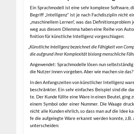
Ein Sprach­mo­dell ist eine sehr kom­ple­xe Soft­ware, di
Begriff „Intel­li­genz“ ist je nach Fach­dis­zi­plin nicht e
„maschi­nel­lem Ler­nen“, was das Defi­ni­ti­ons­pro­blem
weg aus die­sem Dilem­ma haben eine Rei­he von Autor:i
fi­ni­ti­on für künst­li­che Intel­li­genz vorgeschlagen:
„
Künst­li­che Intel­li­genz bezeich­net die Fähig­keit von Com­pu
die auf­grund ihrer Kom­ple­xi­tät bis­lang mensch­li­che Fähig
Ange­wen­det: Sprach­mo­del­le lösen nun selbst­stän­dig
die Nutzer:innen vor­ge­ben. Aber wie machen sie das?
In den Anfangs­zei­ten von künst­li­cher Intel­li­genz w
beschränk­ter. Ein sehr ein­fa­ches Bei­spiel sind die da
te. Der Kun­de füll­te eine Ware in einen Beu­tel, ging 
einem Sym­bol oder einer Num­mer. Die Waa­ge druck­t
nicht alle Kun­den ehr­lich, so dass man auf die Idee k
fe die auf­ge­leg­te Ware erkannt wer­den konn­te, z.B.
unterscheiden: