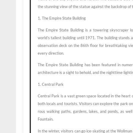
the stun­ning view of the sta­tue against the back­drop of t
1. The Empire Sta­te Building
The Empire Sta­te Buil­ding is a towe­ring sky­scra­per
world’s tal­lest buil­ding until 1971. The buil­ding stands 
obser­va­ti­on deck on the 86th flo­or for breath­ta­king v
every direction.
The Empire Sta­te Buil­ding has been fea­tured in num­e­ro
archi­tec­tu­re is a sight to behold, and the night­ti­me light­i
1. Cen­tral Park
Cen­tral Park is a vast green space loca­ted in the heart o
both locals and tou­rists. Visi­tors can explo­re the park o
rous wal­king paths, gar­dens, lakes, and ponds, as we
Fountain.
In the win­ter, visi­tors can go ice-ska­ting at the Woll­ma