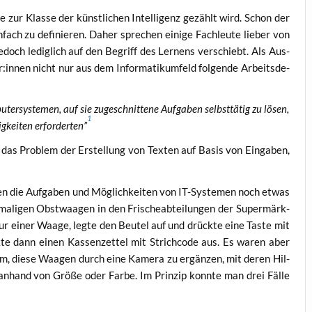
e zur Klas­se der künst­li­chen Intel­li­genz gezählt wird. Schon der
in­fach zu defi­nie­ren. Daher spre­chen eini­ge Fach­leu­te lie­ber von
 jedoch ledig­lich auf den Begriff des Ler­nens ver­schiebt. Als Aus­
nnen nicht nur aus dem Infor­ma­tik­um­feld fol­gen­de Arbeits­de­
­ter­sys­te­men, auf sie zuge­schnit­te­ne Auf­ga­ben selbst­tä­tig zu lösen,
1
­kei­ten erfor­der­ten”
 das Pro­blem der Erstel­lung von Tex­ten auf Basis von Ein­ga­ben,
aren die Auf­ga­ben und Mög­lich­kei­ten von IT-Sys­te­men noch etwas
ma­li­gen Obst­waa­gen in den Fri­sche­ab­tei­lun­gen der Super­märk­
zur einer Waa­ge, leg­te den Beu­tel auf und drück­te eine Tas­te mit
e dann einen Kas­sen­zet­tel mit Strich­code aus. Es waren aber
am, die­se Waa­gen durch eine Kame­ra zu ergän­zen, mit deren Hil­
 anhand von Grö­ße oder Far­be. Im Prin­zip konn­te man drei Fäl­le