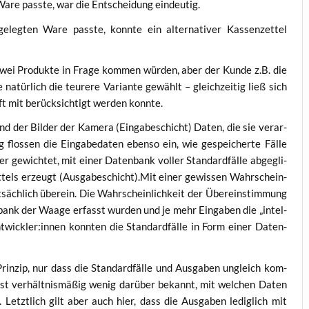
are pass­te, war die Ent­schei­dung eindeutig.
­leg­ten Ware pass­te, konn­te ein alter­na­ti­ver Kas­sen­zet­tel
wei Pro­duk­te in Fra­ge kom­men wür­den, aber der Kun­de z.B. die
atür­lich die teu­re­re Vari­an­te gewählt – gleich­zei­tig ließ sich
nft mit berück­sich­tigt wer­den konnte.
d der Bil­der der Kame­ra (Ein­ga­be­schicht) Daten, die sie ver­ar­
ng flos­sen die Ein­ga­be­da­ten eben­so ein, wie gespei­cher­te Fäl­le
 gewich­tet, mit einer Daten­bank vol­ler Stan­dard­fäl­le abge­gli­
t­tels erzeugt (Ausgabeschicht).Mit einer gewis­sen Wahr­schein­
­säch­lich über­ein. Die Wahr­schein­lich­keit der Über­ein­stim­mung
­bank der Waa­ge erfasst wur­den und je mehr Ein­ga­ben die „intel­
entwickler:innen konn­ten die Stan­dard­fäl­le in Form einer Daten­
 Prin­zip, nur dass die Stan­dard­fäl­le und Aus­ga­ben ungleich kom­
st ver­hält­nis­mä­ßig wenig dar­über bekannt, mit wel­chen Daten
 Letzt­lich gilt aber auch hier, dass die Aus­ga­ben ledig­lich mit