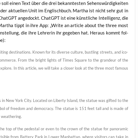
 soll einen Text über die drei bekann­tes­ten Sehens­wür­dig­kei­ten
 aktu­el­len Unit im Eng­lisch­buch. Mar­tha ist nicht sehr gut in
hatGPT ange­dockt. ChatGPT ist eine künst­li­che Intel­li­genz, die
. Mar­tha tippt in ihre App: „Wri­te an artic­le about the three most
­stel­lung, die ihre Leh­re­rin ihr gege­ben hat. Her­aus kommt fol­
e):
g desti­na­ti­ons. Known for its diver­se cul­tu­re, bust­ling streets, and ico­
com­mer­ce. From the bright lights of Times Squa­re to the gran­deur of the
xplo­re. In this artic­le, we will take a clo­ser look at the three most famous
s in New York City. Loca­ted on Liber­ty Island, the sta­tue was gifted to the
bol of free­dom and demo­cra­cy. The sta­tue is 151 feet tall and is made of
o weathering.
 the top of the pedes­tal or even to the crown of the sta­tue for pan­o­r­amic
visi­ble from Bat­tery Park in Lower Man­hat­tan, whe­re visi­tors can take in