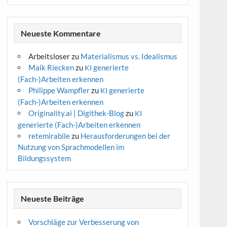
Neueste Kommentare
Arbeitsloser
zu
Materialismus vs. Idealismus
Maik Riecken
zu
generierte
KI
(Fach-)Arbeiten erkennen
Philippe Wampfler
zu
generierte
KI
(Fach-)Arbeiten erkennen
Originality.ai | Digithek-Blog
zu
KI
generierte (Fach-)Arbeiten erkennen
retemirabile
zu
Herausforderungen bei der
Nutzung von Sprachmodellen im
Bildungssystem
Neueste Beiträge
Vorschläge zur Verbesserung von