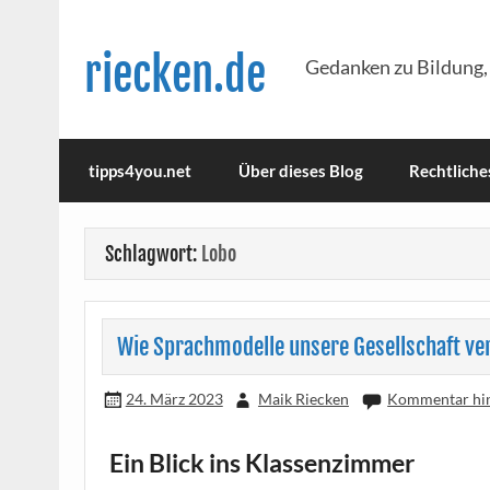
Skip
to
content
riecken.de
Gedanken zu Bildung,
tipps4you.net
Über dieses Blog
Rechtliche
Schlagwort:
Lobo
Wie Sprachmodelle unsere Gesellschaft v
24. März 2023
Maik Riecken
Kommentar hin
Ein Blick ins Klassenzimmer