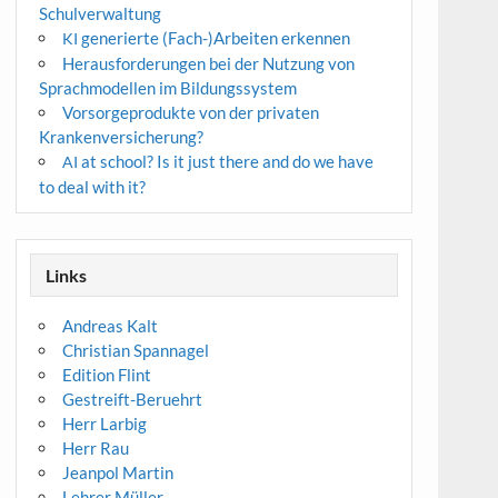
Schulverwaltung
generierte (Fach-)Arbeiten erkennen
KI
Herausforderungen bei der Nutzung von
Sprachmodellen im Bildungssystem
Vorsorgeprodukte von der privaten
Krankenversicherung?
at school? Is it just there and do we have
AI
to deal with it?
Links
Andreas Kalt
Christian Spannagel
Edition Flint
Gestreift-Beruehrt
Herr Larbig
Herr Rau
Jeanpol Martin
Lehrer Müller