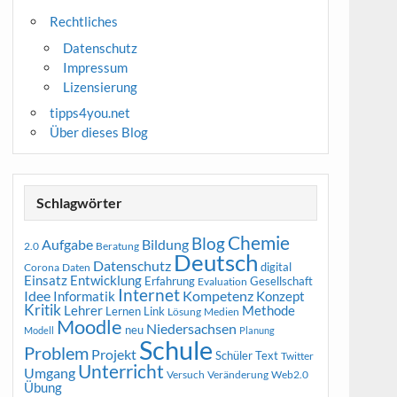
Rechtliches
Datenschutz
Impressum
Lizensierung
tipps4you.net
Über dieses Blog
Schlagwörter
Chemie
Blog
Aufgabe
Bildung
2.0
Beratung
Deutsch
Datenschutz
digital
Corona
Daten
Entwicklung
Einsatz
Erfahrung
Gesellschaft
Evaluation
Internet
Idee
Informatik
Kompetenz
Konzept
Kritik
Methode
Lehrer
Lernen
Link
Medien
Lösung
Moodle
Niedersachsen
neu
Modell
Planung
Schule
Problem
Projekt
Schüler
Text
Twitter
Unterricht
Umgang
Versuch
Web2.0
Veränderung
Übung