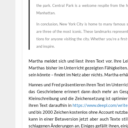
the park. Cen­tral Park is a wel­co­me respi­te from the hu
Manhattan.
In con­clu­si­on, New York City is home to many famous sig
are three of the most ico­nic. The­se land­marks repre­sent 
ti­ons for anyo­ne visi­ting the city. Whe­ther you’­re a fir
and inspire.
Mar­tha mel­det sich und liest ihren Text vor. Ihre Leh
Mart­has bis­her im Unter­richt gezeig­ten Fähig­kei­ten
sein könn­te – fin­det im Netz aber nichts. Mar­tha erh
Han­nes und Fred prä­sen­tie­ren ihren Text im Unter­ric
das Geschrie­be­ne erin­nert dann doch mehr an Gespro­
Klein­schrei­bung und die Zei­chen­set­zung ist opti­mie
ihren Text dar­auf­hin in
https://www.deepl.com/write
und bis 2000 Zei­chen kos­ten­los ohne Account nutz­bar 
kann in einer Beta­ver­si­on jetzt aber auch Tex­te sti­
schla­ge­nen Ände­run­gen an. Eini­ges gefällt ihnen, ein