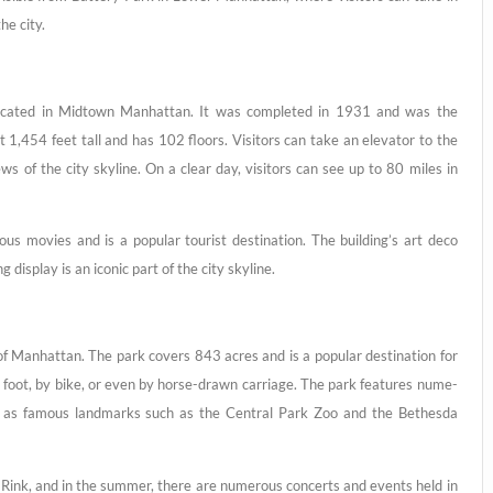
he city.
 loca­ted in Mid­town Man­hat­tan. It was com­ple­ted in 1931 and was the
at 1,454 feet tall and has 102 flo­ors. Visi­tors can take an ele­va­tor to the
iews of the city sky­line. On a clear day, visi­tors can see up to 80 miles in
us movies and is a popu­lar tou­rist desti­na­ti­on. The building’s art deco
ng dis­play is an ico­nic part of the city skyline.
f Man­hat­tan. The park covers 843 acres and is a popu­lar desti­na­ti­on for
n foot, by bike, or even by hor­se-drawn car­ria­ge. The park fea­tures num­e­
ll as famous land­marks such as the Cen­tral Park Zoo and the Bethes­da
n Rink, and in the sum­mer, the­re are num­e­rous con­certs and events held in