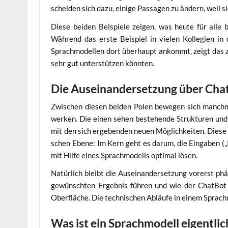
schei­den sich dazu, eini­ge Pas­sa­gen zu ändern, weil s
Die­se bei­den Bei­spie­le zei­gen, was heu­te für alle be
Wäh­rend das ers­te Bei­spiel in vie­len Kol­le­gi­en i
Sprach­mo­del­len dort über­haupt ankommt, zeigt das zwe
sehr gut unter­stüt­zen könnten.
Die Auseinandersetzung über Cha
Zwi­schen die­sen bei­den Polen bewe­gen sich manch­mal 
wer­ken. Die einen sehen bestehen­de Struk­tu­ren und Au
mit den sich erge­ben­den neu­en Mög­lich­kei­ten. Die­se 
schen Ebe­ne: Im Kern geht es dar­um, die Ein­ga­ben („P
mit Hil­fe eines Sprach­mo­dells opti­mal lösen.
Natür­lich bleibt die Aus­ein­an­der­set­zung vor­erst ph
gewünsch­ten Ergeb­nis füh­ren und wie der Chat­Bot 
Ober­flä­che. Die tech­ni­schen Abläu­fe in einem Sprach
Was ist ein Sprachmodell eigentlic