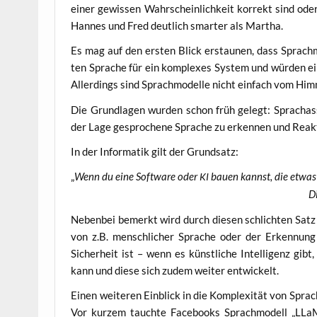
einer gewis­sen Wahr­schein­lich­keit kor­rekt sind ode
Han­nes und Fred deut­lich smar­ter als Martha.
Es mag auf den ers­ten Blick erstau­nen, dass Sprach­mo­
ten Spra­che für ein kom­ple­xes Sys­tem und wür­den ei
Aller­dings sind Sprach­mo­del­le nicht ein­fach vom Him
Die Grund­la­gen wur­den schon früh gelegt: Sprachassi
der Lage gespro­che­ne Spra­che zu erken­nen und Reak­t
In der Infor­ma­tik gilt der Grundsatz:
„
Wenn du eine Soft­ware oder
bau­en kannst, die etwas
KI
Di
Neben­bei bemerkt wird durch die­sen schlich­ten Satz 
von z.B. mensch­li­cher Spra­che oder der Erken­nung
Sicher­heit ist – wenn es künst­li­che Intel­li­genz gibt
kann und die­se sich zudem wei­ter entwickelt.
Einen wei­te­ren Ein­blick in die Kom­ple­xi­tät von Sprac
Vor kur­zem tauch­te Face­books Sprach­mo­dell „LLa