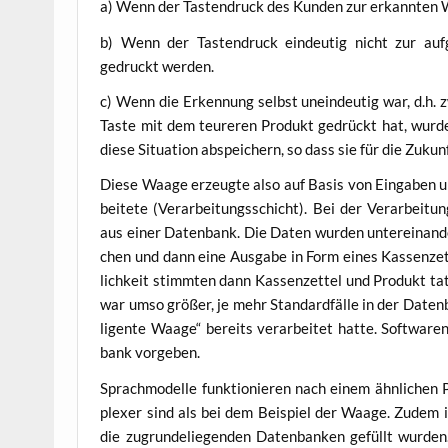
a) Wenn der Tas­ten­druck des Kun­den zur erkann­ten W
b) Wenn der Tas­ten­druck ein­deu­tig nicht zur auf­ge
gedruckt werden.
c) Wenn die Erken­nung selbst unein­deu­tig war, d.h. z
Tas­te mit dem teu­re­ren Pro­dukt gedrückt hat, wur­de n
die­se Situa­ti­on abspei­chern, so dass sie für die Zuku
Die­se Waa­ge erzeug­te also auf Basis von Ein­ga­ben un
bei­te­te (Ver­ar­bei­tungs­schicht). Bei der Ver­ar­bei­tu
aus einer Daten­bank. Die Daten wur­den unter­ein­an­der
chen und dann eine Aus­ga­be in Form eines Kas­sen­ze
lich­keit stimm­ten dann Kas­sen­zet­tel und Pro­dukt tat
war umso grö­ßer, je mehr Stan­dard­fäl­le in der Daten
li­gen­te Waa­ge“ bereits ver­ar­bei­tet hat­te. Softwar
bank vorgeben.
Sprach­mo­del­le funk­tio­nie­ren nach einem ähn­li­chen
ple­xer sind als bei dem Bei­spiel der Waa­ge. Zudem i
die zugrun­de­lie­gen­den Daten­ban­ken gefüllt wur­den.