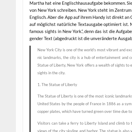
Mar­tha hat eine Eng­lisch­haus­auf­ga­be bekom­men. Sie
von New York schrei­ben. New York steht im Zen­trum der
Eng­lisch. Aber die App auf ihrem Han­dy ist direkt an C
auf mög­lichst natür­li­che Text­aus­ga­be opti­miert ist
famous sights in New York.“, denn das ist die Auf­ga­ben
gen­der Text (abge­druckt ist die unver­än­der­te Ausgab
New York City is one of the world’s most vibrant and exci­tin
nic land­marks, the city is a hub of enter­tain­ment and 
Sta­tue of Liber­ty, New York offers a wealth of sights to e
sights in the city.
1. The Sta­tue of Liberty
The Sta­tue of Liber­ty is one of the most ico­nic land­mark
United Sta­tes by the peo­p­le of France in 1886 as a sym­
cop­per pla­tes, which have tur­ned green over time due t
Visi­tors can take a fer­ry to Liber­ty Island and climb to
views of the city sky­line and har­bor. The sta­tue is also 