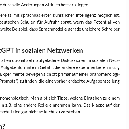
ie durch die Ände­run­gen wirk­lich bes­ser klingen.
reits mit sprach­ba­sier­ter künst­li­cher Intel­li­genz mög­lich ist.
n deut­schen Schu­len für Auf­ruhr sorgt, wenn das Poten­ti­al von
i­te Bei­spiel, dass Sprach­mo­del­le gera­de unsi­che­re Schrei­ber
tGPT in sozialen Netzwerken
emo­tio­nal sehr auf­ge­la­de­ne Dis­kus­sio­nen in sozia­len Netz­
f­ga­ben­for­ma­te in Gefahr, die ande­re expe­ri­men­tie­ren mutig
Expe­ri­men­te bewe­gen sich oft pri­mär auf einer phä­no­me­no­lo­gi­
rompts“) zu fin­den, die eine vor­her erdach­te Auf­ga­ben­stel­lung
ä­no­me­no­lo­gisch. Man gibt sich Tipps, wel­che Ein­ga­ben zu einem
in z.B. eine ande­re Rol­le ein­neh­men kann. Das klappt auf der
­mo­dell sind gar nicht so leicht zu verstehen.
h?