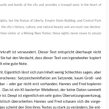
st­le and bust­le of the city and pro­vi­des a tran­quil oasis in the heart of
hts, but the Sta­tue of Liber­ty, Empire Sta­te Buil­ding, and Cen­tral Park
the city’s histo­ry, cul­tu­re, and natu­ral beau­ty and are must-see desti­na­
st-time visi­tor or a lifel­ong New Yor­ker, the­se sights never cea­se to ama­ze
r­kraft ist ver­wun­dert. Die­ser Text ent­spricht über­haupt nicht
. Sie hat den Ver­dacht, dass die­ser Text von irgend­wo­her kopiert
ält eine gute Note.
ht. Eigent­lich lässt sich zum Inhalt wenig Schlech­tes sagen, aber
che­nes: Satz­zei­chen­in­fla­ti­on am Satz­en­de, kaum Groß- und
r­bar – oder gar nicht erst vor­han­den. Han­nes und Fred kopie­ren
. Das ist ein KI-basier­ter Web­dienst, der kei­ne Daten sam­melt
ist. Deepl ist eigent­lich ein sehr gutes Über­set­zungs­werk­zeug,
lis­tisch über­ar­bei­ten. Han­nes und Fred schau­en sich die vor­ge­
i­ges scheint den Sinn ihres Tex­tes zu stark zu ver­än­dern. Sie ent­