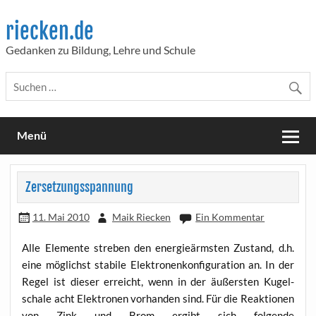
Skip
to
riecken.de
content
Gedanken zu Bildung, Lehre und Schule
Menü
Zersetzungsspannung
11. Mai 2010
Maik Riecken
Ein Kommentar
Alle Ele­men­te stre­ben den ener­gie­ärms­ten Zustand, d.h.
eine mög­lichst sta­bi­le Elek­tro­nen­kon­fi­gu­ra­ti­on an. In der
Regel ist die­ser erreicht, wenn in der äußers­ten Kugel­
scha­le acht Elek­tro­nen vor­han­den sind. Für die Reak­tio­nen
von Zink und Brom ergibt sich fol­gen­de