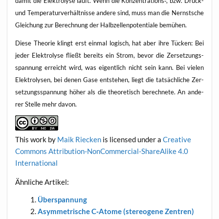
damit die Elek­tro­ly­se läuft. Wenn die Konzentrations‑, bzw. Druck-
und Tem­pe­ra­tur­ver­hält­nis­se ande­re sind, muss man die Nernst­sche
Glei­chung zur Berech­nung der Halb­zel­len­po­ten­tia­le bemühen.
Die­se Theo­rie klingt erst ein­mal logisch, hat aber ihre Tücken: Bei
jeder Elek­tro­ly­se fließt bereits ein Strom, bevor die Zer­set­zungs­
span­nung erreicht wird, was eigent­lich nicht sein kann. Bei vie­len
Elek­tro­ly­sen, bei denen Gase ent­ste­hen, liegt die tat­säch­li­che Zer­
set­zungs­span­nung höher als die theo­re­tisch berech­ne­te. An ande­
rer Stel­le mehr davon.
This work
by
Maik Riecken
is licen­sed under a
Crea­ti­ve
Com­mons Attri­bu­ti­on-Non­Com­mer­cial-ShareA­li­ke 4.0
International
Ähn­li­che Artikel:
Über­span­nung
Asym­me­tri­sche C‑Atome (ste­reo­ge­ne Zentren)