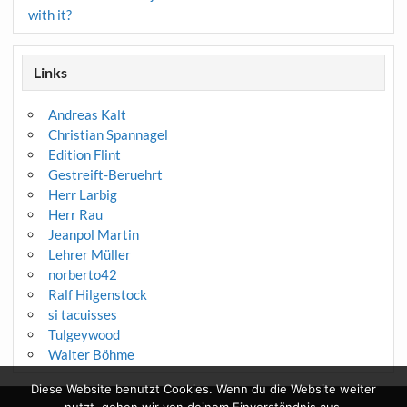
with it?
Links
Andreas Kalt
Christian Spannagel
Edition Flint
Gestreift-Beruehrt
Herr Larbig
Herr Rau
Jeanpol Martin
Lehrer Müller
norberto42
Ralf Hilgenstock
si tacuisses
Tulgeywood
Walter Böhme
Diese Website benutzt Cookies. Wenn du die Website weiter