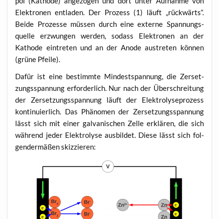
pol (Katho­de) ange­zo­gen und dort unter Auf­nah­me von
Elek­tro­nen ent­la­den. Der Pro­zess (1) läuft „rück­wärts“.
Bei­de Pro­zes­se müs­sen durch eine exter­ne Span­nungs­
quel­le erzwun­gen wer­den, sodass Elek­tro­nen an der
Katho­de ein­tre­ten und an der Anode aus­tre­ten kön­nen
(grü­ne Pfeile).
Dafür ist eine bestimm­te Min­dest­span­nung, die Zer­set­
zungs­span­nung erfor­der­lich. Nur nach der Über­schrei­tung
der Zer­set­zungs­span­nung läuft der Elek­tro­ly­se­pro­zess
kon­ti­nu­ier­lich. Das Phä­no­men der Zer­set­zungs­span­nung
lässt sich mit einer gal­va­ni­schen Zel­le erklä­ren, die sich
wäh­rend jeder Elek­tro­ly­se aus­bil­det. Die­se lässt sich fol­
gen­der­mä­ßen skizzieren: