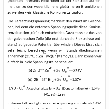
„möch­ten“ ihrer­seits Elek­tro­nen aus der Elek­tro­de auf­neh­
men, um zu den wesent­lich ener­gie­ätrme­ren Bro­mi­d­io­nen
zu wer­den – ein klas­si­sche Konkurrenzsituaton.
Die Zer­set­zungs­span­nung mar­kiert den Punkt im Gesche­
hen, bei dem die exter­nen Span­nungs­quel­le die­se Kon­kur­
renz­si­tua­ti­on „für“ sich ent­schei­det. Dazu muss sie das von
der gal­va­ni­schen Zel­le (die erst durch die Elek­tro­ly­se ent­
steht) auf­ge­bau­te Poten­ti­al über­win­den. Die­ses lässt sich
sehr leicht berech­nen, wenn wir Stan­dard­be­din­gun­gen
2+
-
anneh­men (25°C, c(Zn
)=c(Br
)=1mol/L). Dann kön­nen wir
ein­fach in in die Span­nungs­rei­he schauen:
2+
-
0
(5) Zn â†” Zn
+ 2e
U
=-0,
76V
H
-
-
0
(6) 2Br
â†” Br
+ 2e
U
=1,
07V
2
H
0
0
(7) U = U
(Akzep­tor­halb­zel­le) – U
(Dona­tor­halb­zel­le) = 1,
07V-
H
H
(-0,
)=1,
76V
83V
In die­sem Fall benö­tigt man also eine Span­nung von mehr als 1,
,
83V