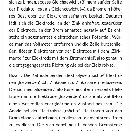
sich zu bin­den, sodass Gleich­ge­wicht (3) mehr auf der Sei­te
der Pro­duk­te liegt als Gleich­ge­wicht (4), da Brom ein höhe­
res Bestre­ben zur Elek­tro­nen­auf­nah­me besitzt. Dadurch
lädt sich die Elek­tro­de, an der Zink anhaf­tet, gegen­über
der Elek­tro­de, an der Brom anhaf­tet, nega­tiv auf. Es ent­
steht ein soge­nann­tes elek­tro­che­mi­sches Poten­ti­al. Wür­
de man das Volt­me­ter ent­fer­nen und die Zel­le kurz­schlie­
ßen, flös­sen Elek­tro­nen von der Elek­tro­de mit dem „Zink­
man­tel“ zur Elek­tro­de mit dem „Brom­man­tel“, also genau in
die ent­ge­gen­ge­setz­te Rich­tung wie bei der Elektrolyse.
Bizarr: Die Katho­de bei der Elek­tro­ly­se „möch­te“ Elek­tro­
nen „los­wer­den“, d.h. Zin­kio­nen zu Zink­ato­men redu­zie­ren.
Die sich neu bil­den­den Zink­ato­me möch­ten ihrer­seits Elek­
tro­nen an die Elek­tro­de „los­wer­den“, da sie als Zn(
)-Ion
II
einen wesent­lich ener­gie­är­me­ren Zustand besit­zen. Die
Anode bei der Elek­tro­ly­se „möch­te“ Elek­tro­nen von den
Bro­mi­d­io­nen auf­neh­men, um die­se zu ele­men­ta­rem Brom
zu oxi­die­ren. Die sich dabei neu bil­den­den Brom­ato­me