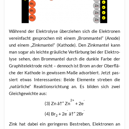
Wäh­rend der Elek­tro­ly­se über­zie­hen sich die Elek­tro­nen
ver­ein­facht gespro­chen mit einem „Brom­man­tel“ (Anode)
und einem „Zink­man­tel“ (Katho­de). Den Zink­man­tel kann
man sogar als leich­te gräu­li­che Ver­fär­bung bei der Elek­tro­
ly­se sehen, den Brom­man­tel durch die dunk­le Far­be der
Gra­phit­elek­tro­de nicht – den­noch ist Brom an der Ober­flä­
che der Katho­de in gewis­sem Maße adsor­biert. Jetzt pas­
siert etwas Inter­es­san­tes: Bei­de Ele­men­te stre­ben die
„natür­li­che“ Reak­ti­ons­rich­tung an. Es bil­den sich zwei
Gleich­ge­wich­te aus:
2+
-
(3) Zn â†” Zn
+ 2e
-
-
(4) Br
+ 2e
â†” 2Br
2
Zink hat dabei ein gerin­ge­res Bestre­ben, Elek­tro­nen an