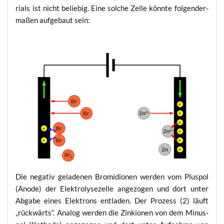
ri­als ist nicht belie­big. Eine sol­che Zel­le könn­te fol­gen­der­
ma­ßen auf­ge­baut sein:
Die nega­tiv gela­de­nen Bro­mi­d­io­nen wer­den vom Plus­pol
(Anode) der Elek­tro­ly­se­zel­le ange­zo­gen und dort unter
Abga­be eines Elek­trons ent­la­den. Der Pro­zess (2) läuft
„rück­wärts“. Ana­log wer­den die Zin­kio­nen von dem Minus­