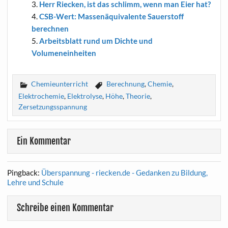
Herr Riecken, ist das schlimm, wenn man Eier hat?
CSB-Wert: Mas­sen­äqui­va­len­te Sau­er­stoff
berechnen
Arbeits­blatt rund um Dich­te und
Volumeneinheiten
Chemieunterricht
Berechnung
,
Chemie
,
Elektrochemie
,
Elektrolyse
,
Höhe
,
Theorie
,
Zersetzungsspannung
Ein Kommentar
Pingback:
Überspannung - riecken.de - Gedanken zu Bildung,
Lehre und Schule
Schreibe einen Kommentar