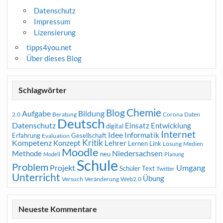
Datenschutz
Impressum
Lizensierung
tipps4you.net
Über dieses Blog
Schlagwörter
Chemie
Blog
Aufgabe
Bildung
2.0
Beratung
Corona
Daten
Deutsch
Datenschutz
Entwicklung
Einsatz
digital
Internet
Idee
Informatik
Erfahrung
Gesellschaft
Evaluation
Kritik
Kompetenz
Konzept
Lehrer
Lernen
Link
Medien
Lösung
Moodle
Niedersachsen
Methode
neu
Modell
Planung
Schule
Problem
Projekt
Umgang
Schüler
Text
Twitter
Unterricht
Übung
Versuch
Web2.0
Veränderung
Neueste Kommentare