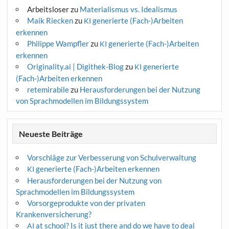
Arbeitsloser
zu
Materialismus vs. Idealismus
Maik Riecken
zu
generierte (Fach-)Arbeiten
KI
erkennen
Philippe Wampfler
zu
generierte (Fach-)Arbeiten
KI
erkennen
Originality.ai | Digithek-Blog
zu
generierte
KI
(Fach-)Arbeiten erkennen
retemirabile
zu
Herausforderungen bei der Nutzung
von Sprachmodellen im Bildungssystem
Neueste Beiträge
Vorschläge zur Verbesserung von Schulverwaltung
generierte (Fach-)Arbeiten erkennen
KI
Herausforderungen bei der Nutzung von
Sprachmodellen im Bildungssystem
Vorsorgeprodukte von der privaten
Krankenversicherung?
at school? Is it just there and do we have to deal
AI