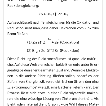
Reaktionsgleichung:
Zn + Br
â†’ ZnBr
2
2
Auf­ge­schlüs­selt nach Teil­glei­chun­gen für die Oxi­da­ti­on und
Reduk­ti­on sieht man, dass dabei Elek­tro­nen vom Zink zum
Brom fließen:
2+
-
(1) Zn â†’ Zn
+ 2e
(Oxi­da­ti­on)
-
-
(2) Br
+ 2e
â†’ 2Br
(Reduk­ti­on)
2
Die­se Rich­tung des Elek­tro­nen­flus­ses ist qua­si die natür­li­
che: Auf die­se Wei­se errei­chen bei­de Ele­men­te unter Ener­
gie­ab­ga­be den ener­gie­ärms­ten Zustand. Wenn die Elek­tro­
nen in die ande­re Rich­tung flie­ßen sol­len, bedarf es der
Zufuhr von Ener­gie, z.B. von elek­tri­schem Strom, den eine
„Elek­tro­nen­pum­pe“ wie z.B. eine Bat­te­rie lie­fern kann. Der
Pro­zess lässt sich etwa in einer Elek­tro­ly­se­zel­le umkeh­
ren, die eine wäss­ri­ge Lösung von Zink­bro­mid ent­hält. Als
Elek­tro­den­ma­te­ri­al dient Gra­phit – die Wahl die­ses Mate­