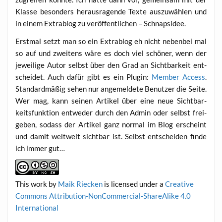
Klas­se beson­ders her­aus­ra­gen­de Tex­te aus­zu­wäh­len und
in einem Extrablog zu ver­öf­fent­li­chen – Schnapsidee.
Erst­mal setzt man so ein Extrablog eh nicht neben­bei mal
so auf und zwei­tens wäre es doch viel schö­ner, wenn der
jewei­li­ge Autor selbst über den Grad an Sicht­bar­keit ent­
schei­det. Auch dafür gibt es ein Plug­in:
Mem­ber Access
.
Stan­dard­mä­ßig sehen nur ange­mel­de­te Benut­zer die Sei­te.
Wer mag, kann sei­nen Arti­kel über eine neue Sicht­bar­
keits­funk­ti­on ent­we­der durch den Admin oder selbst frei­
ge­ben, sodass der Arti­kel ganz nor­mal im Blog erscheint
und damit welt­weit sicht­bar ist. Selbst ent­schei­den fin­de
ich immer gut…
This work
by
Maik Riecken
is licen­sed under a
Crea­ti­ve
Com­mons Attri­bu­ti­on-Non­Com­mer­cial-ShareA­li­ke 4.0
International