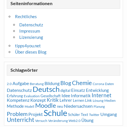
Seiteninformationen
Rechtliches
Datenschutz
Impressum
Lizensierung
tipps4you.net
Über dieses Blog
Schlagwörter
Chemie
Blog
Aufgabe
Bildung
2.0
Beratung
Corona
Daten
Deutsch
Datenschutz
Entwicklung
Einsatz
digital
Internet
Idee
Informatik
Erfahrung
Gesellschaft
Evaluation
Kritik
Kompetenz
Konzept
Lehrer
Lernen
Link
Medien
Lösung
Moodle
Niedersachsen
Methode
neu
Modell
Planung
Schule
Problem
Projekt
Umgang
Schüler
Text
Twitter
Unterricht
Übung
Versuch
Web2.0
Veränderung