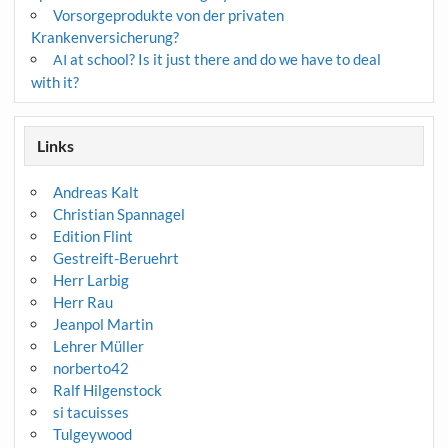
Vorsorgeprodukte von der privaten
Krankenversicherung?
at school? Is it just there and do we have to deal
AI
with it?
Links
Andreas Kalt
Christian Spannagel
Edition Flint
Gestreift-Beruehrt
Herr Larbig
Herr Rau
Jeanpol Martin
Lehrer Müller
norberto42
Ralf Hilgenstock
si tacuisses
Tulgeywood