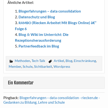
Ähn­li­che Artikel:
Blog­er­fah­run­gen – data consolidation
Daten­schutz und Blog
(Riecken Arbei­tet Mit Blogs Online) â€“
RAMBO
Fol­ge 6
Blog
&
Wiki im Unter­richt: Die
Rezeptionsherausforderung
Part­ner­feed­back im Blog
Methoden
,
Tech-Talk
Artikel
,
Blog
,
Einschränkung
,
Member
,
Schule
,
Sichtbarkeit
,
Wordpress
Ein Kommentar
Pingback:
Blogerfahrungen – data consolidation - riecken.de -
Gedanken zu Bildung, Lehre und Schule