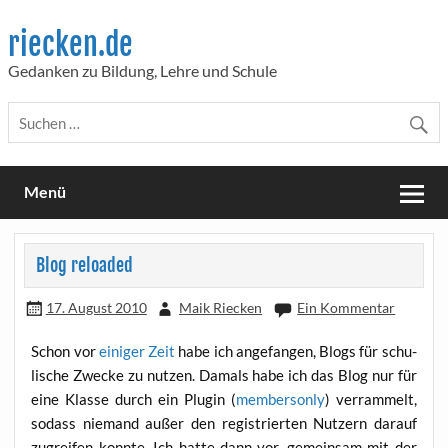
Skip
to
riecken.de
content
Gedanken zu Bildung, Lehre und Schule
Menü
Blog reloaded
17. August 2010
Maik Riecken
Ein Kommentar
Schon vor
eini­ger Zeit
habe ich ange­fan­gen, Blogs für schu­
li­sche Zwe­cke zu nut­zen. Damals habe ich das Blog nur für
eine Klas­se durch ein Plug­in (
mem­ber­son­ly
) ver­ram­melt,
sodass nie­mand außer den regis­trier­ten Nut­zern dar­auf
zugrei­fen konn­te. Ich hat­te dann vor, gemein­sam mit der