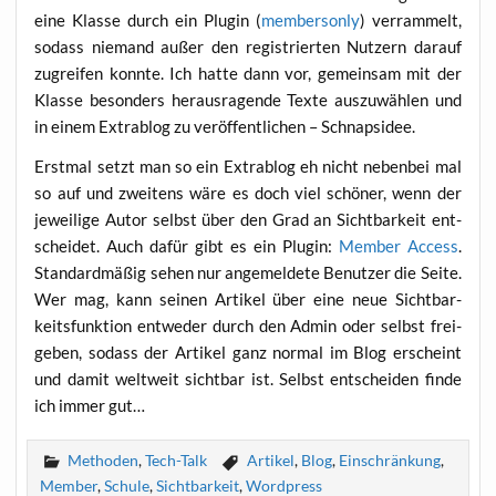
eine Klas­se durch ein Plug­in (
mem­ber­son­ly
) ver­ram­melt,
sodass nie­mand außer den regis­trier­ten Nut­zern dar­auf
zugrei­fen konn­te. Ich hat­te dann vor, gemein­sam mit der
Klas­se beson­ders her­aus­ra­gen­de Tex­te aus­zu­wäh­len und
in einem Extrablog zu ver­öf­fent­li­chen – Schnapsidee.
Erst­mal setzt man so ein Extrablog eh nicht neben­bei mal
so auf und zwei­tens wäre es doch viel schö­ner, wenn der
jewei­li­ge Autor selbst über den Grad an Sicht­bar­keit ent­
schei­det. Auch dafür gibt es ein Plug­in:
Mem­ber Access
.
Stan­dard­mä­ßig sehen nur ange­mel­de­te Benut­zer die Sei­te.
Wer mag, kann sei­nen Arti­kel über eine neue Sicht­bar­
keits­funk­ti­on ent­we­der durch den Admin oder selbst frei­
ge­ben, sodass der Arti­kel ganz nor­mal im Blog erscheint
und damit welt­weit sicht­bar ist. Selbst ent­schei­den fin­de
ich immer gut…
Methoden
,
Tech-Talk
Artikel
,
Blog
,
Einschränkung
,
Member
,
Schule
,
Sichtbarkeit
,
Wordpress