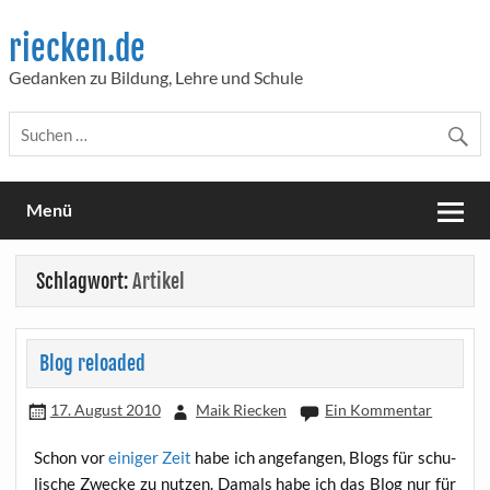
Skip
to
riecken.de
content
Gedanken zu Bildung, Lehre und Schule
Menü
Schlagwort:
Artikel
Blog reloaded
17. August 2010
Maik Riecken
Ein Kommentar
Schon vor
eini­ger Zeit
habe ich ange­fan­gen, Blogs für schu­
li­sche Zwe­cke zu nut­zen. Damals habe ich das Blog nur für