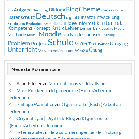
Chemie
Blog
Aufgabe
Bildung
2.0
Beratung
Corona
Daten
Deutsch
Datenschutz
Entwicklung
Einsatz
digital
Internet
Idee
Informatik
Erfahrung
Gesellschaft
Evaluation
Kritik
Kompetenz
Konzept
Lehrer
Lernen
Link
Medien
Lösung
Moodle
Niedersachsen
Methode
neu
Modell
Planung
Schule
Problem
Projekt
Umgang
Schüler
Text
Twitter
Unterricht
Übung
Versuch
Web2.0
Veränderung
Neueste Kommentare
Arbeitsloser
zu
Materialismus vs. Idealismus
Maik Riecken
zu
generierte (Fach-)Arbeiten
KI
erkennen
Philippe Wampfler
zu
generierte (Fach-)Arbeiten
KI
erkennen
Originality.ai | Digithek-Blog
zu
generierte
KI
(Fach-)Arbeiten erkennen
retemirabile
zu
Herausforderungen bei der Nutzung