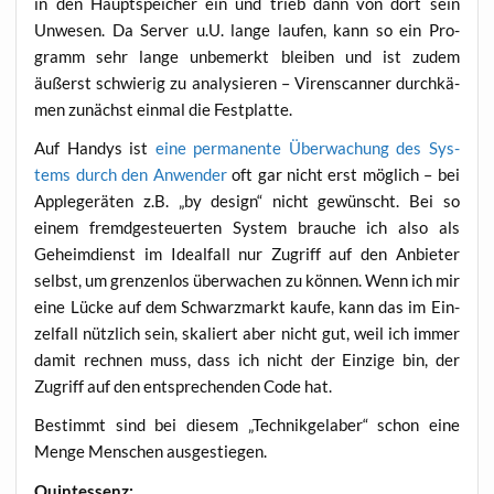
in den Haupt­spei­cher ein und trieb dann von dort sein
Unwe­sen. Da Ser­ver u.U. lan­ge lau­fen, kann so ein Pro­
gramm sehr lan­ge unbe­merkt blei­ben und ist zudem
äußerst schwie­rig zu ana­ly­sie­ren – Viren­scan­ner durch­kä­
men zunächst ein­mal die Festplatte.
Auf Han­dys ist
eine per­ma­nen­te Über­wa­chung des Sys­
tems durch den Anwen­der
oft gar nicht erst mög­lich – bei
Apple­ge­rä­ten z.B. „by design“ nicht gewünscht. Bei so
einem fremd­ge­steu­er­ten Sys­tem brau­che ich also als
Geheim­dienst im Ide­al­fall nur Zugriff auf den Anbie­ter
selbst, um gren­zen­los über­wa­chen zu kön­nen. Wenn ich mir
eine Lücke auf dem Schwarz­markt kau­fe, kann das im Ein­
zel­fall nütz­lich sein, ska­liert aber nicht gut, weil ich immer
damit rech­nen muss, dass ich nicht der Ein­zi­ge bin, der
Zugriff auf den ent­spre­chen­den Code hat.
Bestimmt sind bei die­sem „Tech­nik­ge­la­ber“ schon eine
Men­ge Men­schen ausgestiegen.
Quint­essenz: