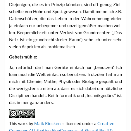
Die­je­ni­gen, die es im Prin­zip könn­ten, sind oft genug Ziel­
schei­be von Hohn und Spott gewe­sen. Damit mei­ne ich z.B.
Daten­schüt­zer, die das Leben in der Wahr­neh­mung vie­ler
ja ein­fach nur unbe­qe­mer und unzeit­ge­mä­ßer machen wol­
len. Bequem­lich­keit unter Ver­lust von Grund­rech­ten („Das
Netz ist ein grund­rechts­frei­er Raum“) sehe ich unter sehr
vie­len Aspek­ten als problematisch.
Gebets­müh­le:
Ja, natür­lich darf man Gerä­te ein­fach nur „benut­zen“. Ich
kann auch die Welt ein­fach so benut­zen. Trotz­dem hat man
mich mit Che­mie, Mathe, Phy­sik oder Bio­lo­gie gequält und
die wenigs­ten strei­ten ab, dass es sich dabei um nütz­li­che
Dis­zi­pli­nen han­delt. Bei Infor­ma­tik und „Tech­nik­ge­döns“ ist
das immer ganz anders.
This work
by
Maik Riecken
is licen­sed under a
Crea­ti­ve
Com­mons Attri­bu­ti­on-Non­Com­mer­cial-ShareA­li­ke 4.0