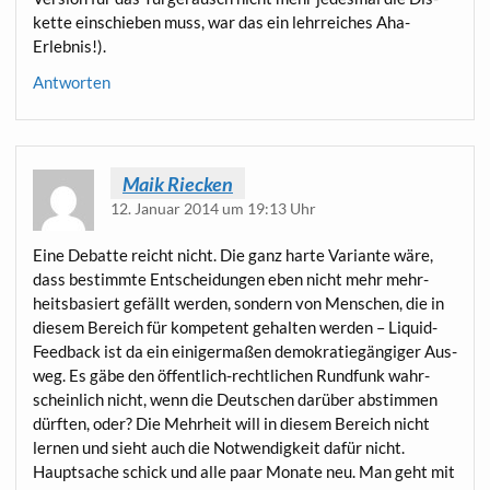
ket­te ein­schie­ben muss, war das ein lehr­rei­ches Aha-
Erlebnis!).
Antworten
Maik Riecken
12. Januar 2014 um 19:13 Uhr
Eine Debat­te reicht nicht. Die ganz har­te Vari­an­te wäre,
dass bestimm­te Ent­schei­dun­gen eben nicht mehr mehr­
heits­ba­siert gefällt wer­den, son­dern von Men­schen, die in
die­sem Bereich für kom­pe­tent gehal­ten wer­den – Liquid-
Feed­back ist da ein eini­ger­ma­ßen demo­kra­tie­gän­gi­ger Aus­
weg. Es gäbe den öffent­lich-recht­li­chen Rund­funk wahr­
schein­lich nicht, wenn die Deut­schen dar­über abstim­men
dürf­ten, oder? Die Mehr­heit will in die­sem Bereich nicht
ler­nen und sieht auch die Not­wen­dig­keit dafür nicht.
Haupt­sa­che schick und alle paar Mona­te neu. Man geht mit