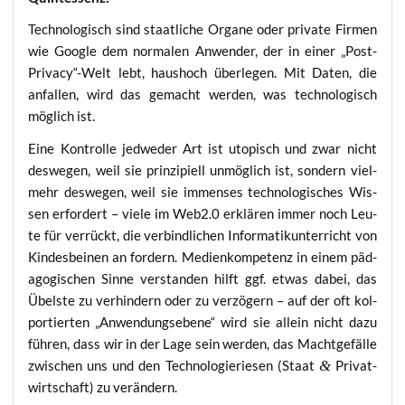
Tech­no­lo­gisch sind staat­li­che Orga­ne oder pri­va­te Fir­men
wie Goog­le dem nor­ma­len Anwen­der, der in einer „Post-
Privacy“-Welt lebt, haus­hoch über­le­gen. Mit Daten, die
anfal­len, wird das gemacht wer­den, was tech­no­lo­gisch
mög­lich ist.
Eine Kon­trol­le jed­we­der Art ist uto­pisch und zwar nicht
des­we­gen, weil sie prin­zi­pi­ell unmög­lich ist, son­dern viel­
mehr des­we­gen, weil sie immenses tech­no­lo­gi­sches Wis­
sen erfor­dert – vie­le im Web2.0 erklä­ren immer noch Leu­
te für ver­rückt, die ver­bind­li­chen Infor­ma­tik­un­ter­richt von
Kin­des­bei­nen an for­dern. Medi­en­kom­pe­tenz in einem päd­
ago­gi­schen Sin­ne ver­stan­den hilft ggf. etwas dabei, das
Übels­te zu ver­hin­dern oder zu ver­zö­gern – auf der oft kol­
por­tier­ten „Anwen­dungs­ebe­ne“ wird sie allein nicht dazu
füh­ren, dass wir in der Lage sein wer­den, das Macht­ge­fäl­le
zwi­schen uns und den Tech­no­lo­gie­rie­sen (Staat
&
Pri­vat­
wirt­schaft) zu verändern.