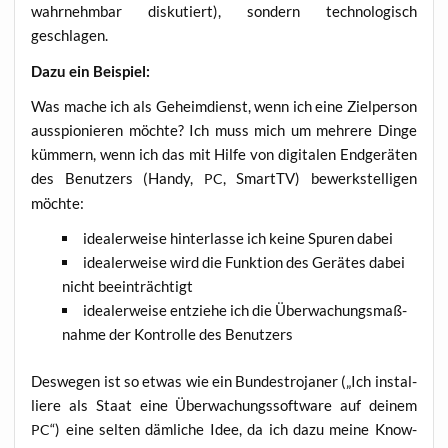
wahr­nehm­bar dis­ku­tiert), son­dern tech­no­lo­gisch
geschlagen.
Dazu ein Beispiel:
Was mache ich als Geheim­dienst, wenn ich eine Ziel­per­son
aus­spio­nie­ren möch­te? Ich muss mich um meh­re­re Din­ge
küm­mern, wenn ich das mit Hil­fe von digi­ta­len End­ge­rä­ten
des Benut­zers (Han­dy,
, Smart­TV) bewerk­stel­li­gen
PC
möchte:
idea­ler­wei­se hin­ter­las­se ich kei­ne Spu­ren dabei
idea­ler­wei­se wird die Funk­ti­on des Gerä­tes dabei
nicht beeinträchtigt
idea­ler­wei­se ent­zie­he ich die Über­wa­chungs­maß­
nah­me der Kon­trol­le des Benutzers
Des­we­gen ist so etwas wie ein Bun­destro­ja­ner („Ich instal­
lie­re als Staat eine Über­wa­chungs­soft­ware auf dei­nem
“) eine sel­ten däm­li­che Idee, da ich dazu mei­ne Know-
PC