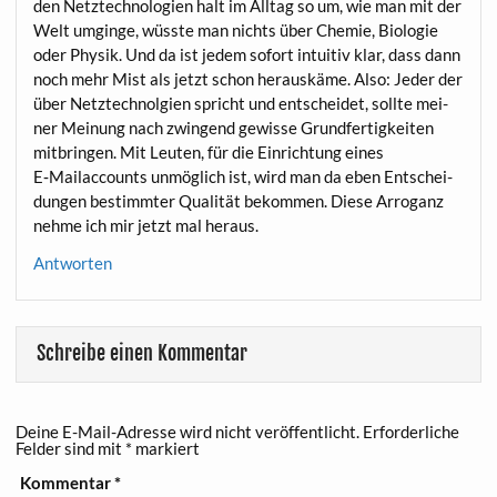
den Netz­tech­no­lo­gien halt im All­tag so um, wie man mit der
Welt umgin­ge, wüss­te man nichts über Che­mie, Bio­lo­gie
oder Phy­sik. Und da ist jedem sofort intui­tiv klar, dass dann
noch mehr Mist als jetzt schon her­aus­kä­me. Also: Jeder der
über Netz­tech­nol­gi­en spricht und ent­schei­det, soll­te mei­
ner Mei­nung nach zwin­gend gewis­se Grund­fer­tig­kei­ten
mit­brin­gen. Mit Leu­ten, für die Ein­rich­tung eines
E‑Mailaccounts unmög­lich ist, wird man da eben Ent­schei­
dun­gen bestimm­ter Qua­li­tät bekom­men. Die­se Arro­ganz
neh­me ich mir jetzt mal heraus.
Antworten
Schreibe einen Kommentar
Deine E-Mail-Adresse wird nicht veröffentlicht.
Erforderliche
Felder sind mit
*
markiert
Kommentar
*