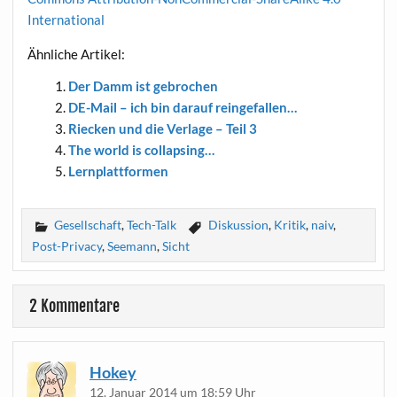
International
Ähn­li­che Artikel:
Der Damm ist gebrochen
DE-Mail – ich bin dar­auf reingefallen…
Riecken und die Ver­la­ge – Teil 3
The world is collapsing…
Lern­platt­for­men
Gesellschaft
,
Tech-Talk
Diskussion
,
Kritik
,
naiv
,
Post-Privacy
,
Seemann
,
Sicht
2 Kommentare
Hokey
12. Januar 2014 um 18:59 Uhr