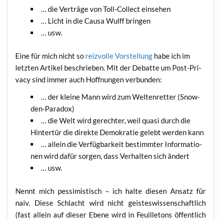
… die Ver­trä­ge von Toll-Coll­ect einsehen
… Licht in die Cau­sa Wulff bringen
… usw.
Eine für mich nicht so
reiz­vol­le Vor­stel­lung
habe ich im
letz­ten Arti­kel beschrie­ben. Mit der Debat­te um Post-Pri­
va­cy sind immer auch Hoff­nun­gen verbunden:
… der klei­ne Mann wird zum Wel­ten­ret­ter (Snow­
den-Para­dox)
… die Welt wird gerech­ter, weil qua­si durch die
Hin­ter­tür die direk­te Demo­kra­tie gelebt wer­den kann
… allein die Ver­füg­bar­keit bestimm­ter Infor­ma­tio­
nen wird dafür sor­gen, dass Ver­hal­ten sich ändert
… usw.
Nennt mich pes­si­mis­tisch – ich hal­te die­sen Ansatz für
naiv. Die­se Schlacht wird nicht geis­tes­wis­sen­schaft­lich
(fast allein auf die­ser Ebe­ne wird in Feuil­le­tons öffent­lich