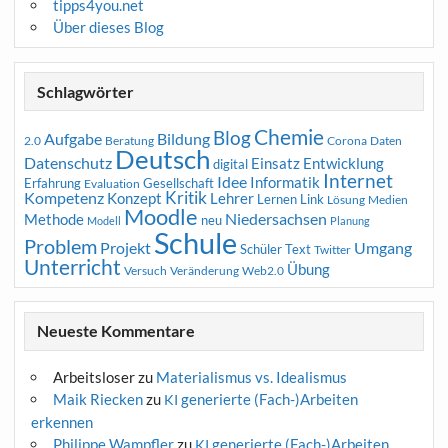
tipps4you.net
Über dieses Blog
Schlagwörter
Chemie
Blog
Aufgabe
Bildung
2.0
Beratung
Corona
Daten
Deutsch
Datenschutz
Entwicklung
Einsatz
digital
Internet
Idee
Informatik
Erfahrung
Gesellschaft
Evaluation
Kritik
Kompetenz
Konzept
Lehrer
Lernen
Link
Medien
Lösung
Moodle
Niedersachsen
Methode
neu
Modell
Planung
Schule
Problem
Projekt
Umgang
Schüler
Text
Twitter
Unterricht
Übung
Versuch
Web2.0
Veränderung
Neueste Kommentare
Arbeitsloser
zu
Materialismus vs. Idealismus
Maik Riecken
zu
generierte (Fach-)Arbeiten
KI
erkennen
Philippe Wampfler
zu
generierte (Fach-)Arbeiten
KI