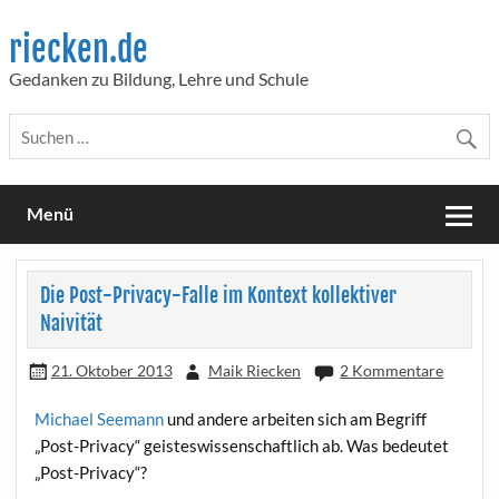
Skip
to
riecken.de
content
Gedanken zu Bildung, Lehre und Schule
Menü
Die Post-Privacy-Falle im Kontext kollektiver
Naivität
21. Oktober 2013
Maik Riecken
2 Kommentare
Micha­el See­mann
und ande­re arbei­ten sich am Begriff
„Post-Pri­va­cy“ geis­tes­wis­sen­schaft­lich ab. Was bedeu­tet
„Post-Pri­va­cy“?