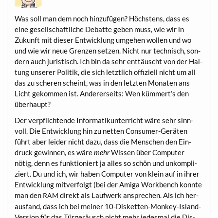
Was soll man dem noch hin­zu­fü­gen? Höchs­tens, dass es
eine gesell­schaft­li­che Debat­te geben muss, wie wir in
Zukunft mit die­ser Ent­wick­lung umge­hen wol­len und wo
und wie wir neue Gren­zen set­zen. Nicht nur tech­nisch, son­
dern auch juris­tisch. Ich bin da sehr ent­täuscht von der Hal­
tung unse­rer Poli­tik, die sich letzt­lich offi­zi­ell nicht um all
das zu sche­ren scheint, was in den letz­ten Mona­ten ans
Licht gekom­men ist. Ande­rer­seits: Wen kümmert’s den
überhaupt?
Der ver­pflich­ten­de Infor­ma­tik­un­ter­richt wäre sehr sinn­
voll. Die Ent­wick­lung hin zu net­ten Con­su­mer-Gerä­ten
führt aber lei­der nicht dazu, dass die Men­schen den Ein­
druck gewin­nen, es wäre
mehr
Wis­sen über Com­pu­ter
nötig, denn es funk­tio­niert ja alles so schön und unkom­pli­
ziert. Du und ich, wir haben Com­pu­ter von klein auf in ihrer
Ent­wick­lung mit­ver­folgt (bei der Ami­ga Work­bench konn­te
man den
direkt als Lauf­werk anspre­chen. Als ich her­
RAM
aus­fand, dass ich bei mei­ner 10-Dis­ket­ten-Mon­key-Island-
Ver­si­on für das Tür­ge­räusch
nicht
mehr jedes­mal die Dis­