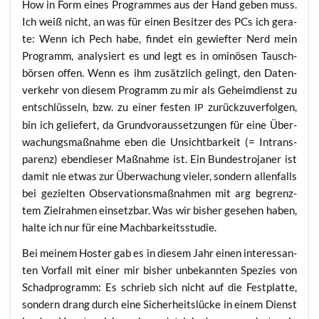
How in Form eines Pro­gram­mes aus der Hand geben muss.
Ich weiß nicht, an was für einen Besit­zer des PCs ich gera­
te: Wenn ich Pech habe, fin­det ein gewief­ter Nerd mein
Pro­gramm, ana­ly­siert es und legt es in omi­nö­sen Tausch­
bör­sen offen. Wenn es ihm zusätz­lich gelingt, den Daten­
ver­kehr von die­sem Pro­gramm zu mir als Geheim­dienst zu
ent­schlüs­seln, bzw. zu einer fes­ten
zurück­zu­ver­fol­gen,
IP
bin ich gelie­fert, da Grund­vor­aus­set­zun­gen für eine Über­
wa­chungs­maß­nah­me eben die Unsicht­bar­keit (= Intrans­
pa­renz) eben­die­ser Maß­nah­me ist. Ein Bun­destro­ja­ner ist
damit nie etwas zur Über­wa­chung vie­ler, son­dern allen­falls
bei geziel­ten Obser­va­ti­ons­maß­nah­men mit arg begrenz­
tem Ziel­rah­men ein­setz­bar. Was wir bis­her gese­hen haben,
hal­te ich nur für eine Machbarkeitsstudie.
Bei mei­nem Hos­ter gab es in die­sem Jahr einen inter­es­san­
ten Vor­fall mit einer mir bis­her unbe­kann­ten Spe­zi­es von
Schad­pro­gramm: Es schrieb sich nicht auf die Fest­plat­te,
son­dern drang durch eine Sicher­heits­lü­cke in einem Dienst