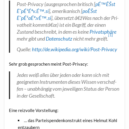
Post-Pri­va­cy
(aus­ge­spro­chen bri­tisch [
pÉ™ÊŠst
ËˆpÉ¹Éªv.É™.si
], ame­ri­ka­nisch [
poÊ­Šst
ËˆpÉ¹aÉª.vÉ™.si
], über­setzt â€žWas nach der Pri­
vat­heit kommtâ€œ) ist ein Begriff, der einen
Zustand beschreibt, in dem es kei­ne
Pri­vat­sphä­re
[1]
mehr gibt und
Daten­schutz
nicht mehr greift.
Quel­le:
http://de.wikipedia.org/wiki/Post-Privacy
Sehr grob gespro­chen meint Post-Privacy:
Jedes weiß alles über jeden oder kann sich mit
geeig­ne­ten Instru­men­ten die­ses Wis­sen ver­schaf­
fen – unab­hän­gig vom jewei­li­gen Sta­tus der Per­son
in der Gesellschaft.
Eine reiz­vol­le Vorstellung:
… das Par­tei­spen­den­kon­strukt eines Hel­mut Kohl
entzaubern