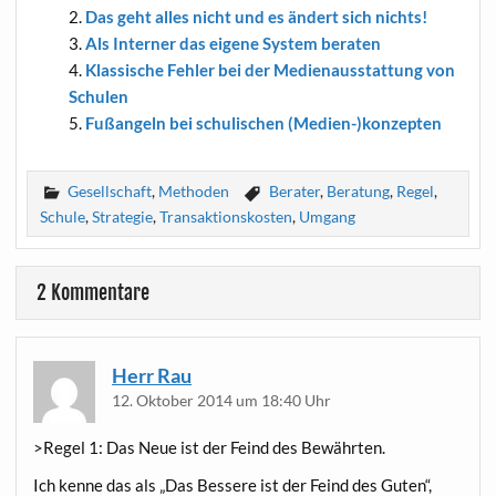
Das geht alles nicht und es ändert sich nichts!
Als Inter­ner das eige­ne Sys­tem beraten
Klas­si­sche Feh­ler bei der Medi­en­aus­stat­tung von
Schulen
Fuß­an­geln bei schu­li­schen (Medien-)konzepten
Gesellschaft
,
Methoden
Berater
,
Beratung
,
Regel
,
Schule
,
Strategie
,
Transaktionskosten
,
Umgang
2 Kommentare
Herr Rau
12. Oktober 2014 um 18:40 Uhr
>Regel 1: Das Neue ist der Feind des Bewährten.
Ich ken­ne das als „Das Bes­se­re ist der Feind des Guten“,