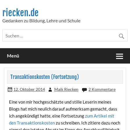
Skip
to
riecken.de
content
Gedanken zu Bildung, Lehre und Schule
Menü
Transaktionskosten (Fortsetzung)
12. Oktober 2014
Maik Riecken
2 Kommentare
Eine von mir hoch­ge­schätz­te und stil­le Lese­rin mei­nes
Blogs hat mich neu­lich dar­auf auf­merk­sam gemacht, dass
ich ange­kün­digt hat­te, eine Fort­set­zung
zum Arti­kel mit
den Trans­ak­ti­ons­kos­ten
zu schrei­ben. Ich zitie­re dazu noch
ein­mal den letz­ten Absatz im Sin­ne der Anschlussfähigkeit.