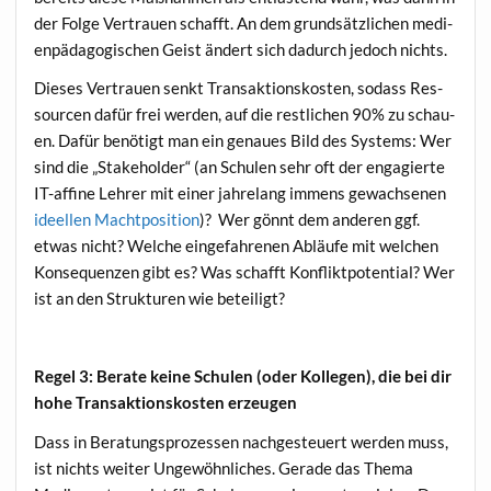
der Fol­ge Ver­trau­en schafft. An dem grund­sätz­li­chen medi­
en­päd­ago­gi­schen Geist ändert sich dadurch jedoch nichts.
Die­ses Ver­trau­en senkt Trans­ak­ti­ons­kos­ten, sodass Res­
sour­cen dafür frei wer­den, auf die rest­li­chen 90% zu schau­
en. Dafür benö­tigt man ein genau­es Bild des Sys­tems: Wer
sind die „Stake­hol­der“ (an Schu­len sehr oft der enga­gier­te
IT-affi­ne Leh­rer mit einer jah­re­lang immens gewach­se­nen
ideel­len Macht­po­si­ti­on
)? Wer gönnt dem ande­ren ggf.
etwas nicht? Wel­che ein­ge­fah­re­nen Abläu­fe mit wel­chen
Kon­se­quen­zen gibt es? Was schafft Kon­flikt­po­ten­ti­al? Wer
ist an den Struk­tu­ren wie beteiligt?
Regel 3: Bera­te kei­ne Schu­len (oder Kol­le­gen), die bei dir
hohe Trans­ak­ti­ons­kos­ten erzeugen
Dass in Bera­tungs­pro­zes­sen nach­ge­steu­ert wer­den muss,
ist nichts wei­ter Unge­wöhn­li­ches. Gera­de das The­ma