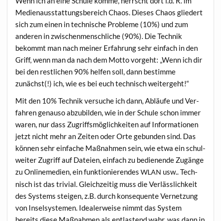
Wenn ich an eine Schu­le kom­me, herrscht dort i.d. R. im
Medi­en­aus­stat­tungs­be­reich Cha­os. Die­ses Cha­os glie­dert
sich zum einen in tech­ni­sche Pro­ble­me (10%) und zum
ande­ren in zwi­schen­mensch­li­che (90%). Die Tech­nik
bekommt man nach mei­ner Erfah­rung sehr ein­fach in den
Griff, wenn man da nach dem Mot­to vor­geht: „Wenn ich dir
bei den rest­li­chen 90% hel­fen soll, dann bestim­me
zunächst(!) ich, wie es bei euch tech­nisch weitergeht!“
Mit den 10% Tech­nik ver­su­che ich dann, Abläu­fe und Ver­
fah­ren genau­so abzu­bil­den, wie in der Schu­le schon immer
waren, nur dass Zugriffs­mög­lich­kei­ten auf Infor­ma­tio­nen
jetzt nicht mehr an Zei­ten oder Orte gebun­den sind. Das
kön­nen sehr ein­fa­che Maß­nah­men sein, wie etwa ein schul­
wei­ter Zugriff auf Datei­en, ein­fach zu bedie­nen­de Zugän­ge
zu Online­me­di­en, ein funk­tio­nie­ren­des
usw.. Tech­
WLAN
nisch ist das tri­vi­al. Gleich­zei­tig muss die Ver­läss­lich­keit
des Sys­tems stei­gen, z.B. durch kon­se­quen­te Ver­net­zung
von Insel­sys­te­men. Idea­ler­wei­se nimmt das Sys­tem
bereits die­se Maß­nah­men als ent­las­tend wahr, was dann in