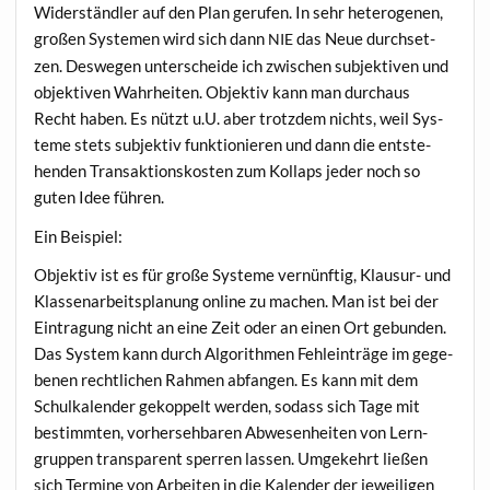
Wider­ständ­ler auf den Plan geru­fen. In sehr hete­ro­ge­nen,
gro­ßen Sys­te­men wird sich dann
das Neue durch­set­
NIE
zen. Des­we­gen unter­schei­de ich zwi­schen sub­jek­ti­ven und
objek­ti­ven Wahr­hei­ten. Objek­tiv kann man durch­aus
Recht haben. Es nützt u.U. aber trotz­dem nichts, weil Sys­
te­me stets sub­jek­tiv funk­tio­nie­ren und dann die ent­ste­
hen­den Trans­ak­ti­ons­kos­ten zum Kol­laps jeder noch so
guten Idee führen.
Ein Bei­spiel:
Objek­tiv ist es für gro­ße Sys­te­me ver­nünf­tig, Klau­sur- und
Klas­sen­ar­beits­pla­nung online zu machen. Man ist bei der
Ein­tra­gung nicht an eine Zeit oder an einen Ort gebun­den.
Das Sys­tem kann durch Algo­rith­men Fehl­ein­trä­ge im gege­
be­nen recht­li­chen Rah­men abfan­gen. Es kann mit dem
Schul­ka­len­der gekop­pelt wer­den, sodass sich Tage mit
bestimm­ten, vor­her­seh­ba­ren Abwe­sen­hei­ten von Lern­
grup­pen trans­pa­rent sper­ren las­sen. Umge­kehrt lie­ßen
sich Ter­mi­ne von Arbei­ten in die Kalen­der der jewei­li­gen