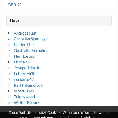
with it?
Links
Andreas Kalt
Christian Spannagel
Edition Flint
Gestreift-Beruehrt
Herr Larbig
Herr Rau
Jeanpol Martin
Lehrer Müller
norberto42
Ralf Hilgenstock
si tacuisses
Tulgeywood
Walter Böhme
Diese Website benutzt Cookies. Wenn du die Website weiter
nutzt, gehen wir von deinem Einverständnis aus.