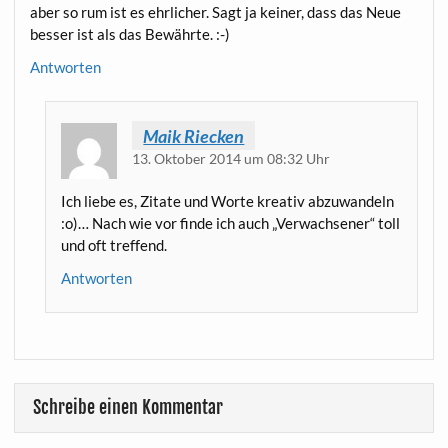
aber so rum ist es ehr­li­cher. Sagt ja kei­ner, dass das Neue
bes­ser ist als das Bewährte. :-)
Antworten
Maik Riecken
13. Oktober 2014 um 08:32 Uhr
Ich lie­be es, Zita­te und Wor­te krea­tiv abzu­wan­deln
:o)… Nach wie vor fin­de ich auch „Ver­wach­se­ner“ toll
und oft treffend.
Antworten
Schreibe einen Kommentar