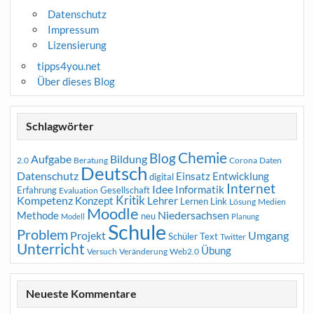
Datenschutz
Impressum
Lizensierung
tipps4you.net
Über dieses Blog
Schlagwörter
Chemie
Blog
Aufgabe
Bildung
2.0
Beratung
Corona
Daten
Deutsch
Datenschutz
Entwicklung
Einsatz
digital
Internet
Idee
Informatik
Erfahrung
Gesellschaft
Evaluation
Kritik
Kompetenz
Konzept
Lehrer
Lernen
Link
Medien
Lösung
Moodle
Niedersachsen
Methode
neu
Modell
Planung
Schule
Problem
Projekt
Umgang
Schüler
Text
Twitter
Unterricht
Übung
Versuch
Web2.0
Veränderung
Neueste Kommentare