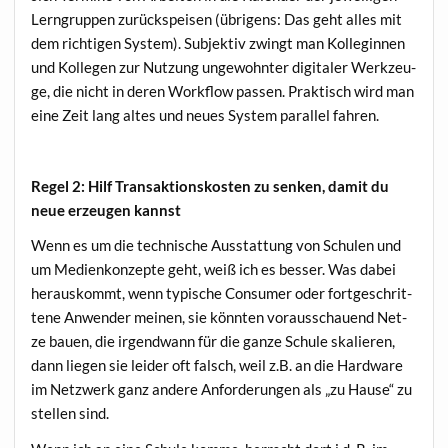
Lern­grup­pen zurück­spei­sen (übri­gens: Das geht alles mit
dem rich­ti­gen Sys­tem). Sub­jek­tiv zwingt man Kol­le­gin­nen
und Kol­le­gen zur Nut­zung unge­wohn­ter digi­ta­ler Werk­zeu­
ge, die nicht in deren Work­flow pas­sen. Prak­tisch wird man
eine Zeit lang altes und neu­es Sys­tem par­al­lel fahren.
Regel 2: Hilf Trans­ak­ti­ons­kos­ten zu sen­ken, damit du
neue erzeu­gen kannst
Wenn es um die tech­ni­sche Aus­stat­tung von Schu­len und
um Medi­en­kon­zep­te geht, weiß ich es bes­ser. Was dabei
her­aus­kommt, wenn typi­sche Con­su­mer oder fort­ge­schrit­
te­ne Anwen­der mei­nen, sie könn­ten vor­aus­schau­end Net­
ze bau­en, die irgend­wann für die gan­ze Schu­le ska­lie­ren,
dann lie­gen sie lei­der oft falsch, weil z.B. an die Hard­ware
im Netz­werk ganz ande­re Anfor­de­run­gen als „zu Hau­se“ zu
stel­len sind.