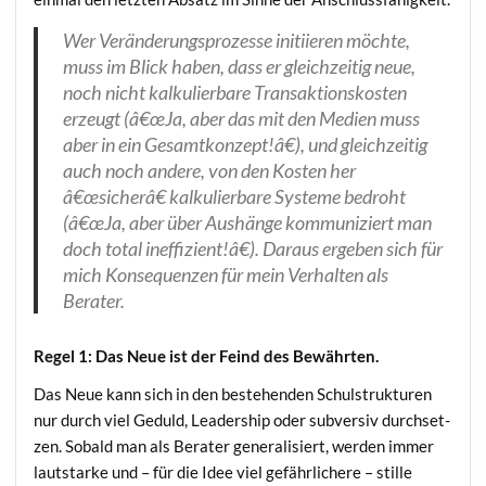
Wer Ver­än­de­rungs­pro­zes­se initi­ie­ren möch­te,
muss im Blick haben, dass er gleich­zei­tig neue,
noch nicht kal­ku­lier­ba­re Trans­ak­ti­ons­kos­ten
erzeugt (â€œJa, aber das mit den Medi­en muss
aber in ein Gesamtkonzept!â€), und gleich­zei­tig
auch noch ande­re, von den Kos­ten her
â€œsicherâ€ kal­ku­lier­ba­re Sys­te­me bedroht
(â€œJa, aber über Aus­hän­ge kom­mu­ni­ziert man
doch total ineffizient!â€). Dar­aus erge­ben sich für
mich Kon­se­quen­zen für mein Ver­hal­ten als
Berater.
Regel 1: Das Neue ist der Feind des Bewährten.
Das Neue kann sich in den bestehen­den Schul­struk­tu­ren
nur durch viel Geduld, Lea­der­ship oder sub­ver­siv durch­set­
zen. Sobald man als Bera­ter gene­ra­li­siert, wer­den immer
laut­star­ke und – für die Idee viel gefähr­li­che­re – stil­le