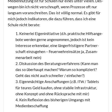
Medi­en­nut­zung ist für Schu­len nur eines unter vie­len. Des­
we­gen bin ich nicht ver­schnupft, wenn Pro­zes­se oft nur
lang­sam vor­an­schrei­ten. Das ist völ­lig nor­mal. Es gibt für
mich jedoch Indi­ka­to­ren, die dazu füh­ren, dass ich eine
Schu­le nicht berate:
Kei­ner­lei Eigen­in­itia­ti­ve (d.h. prak­ti­sche Hilfs­an­ge­
bo­te wer­den ger­ne ange­nom­men, jedoch ist kein
Inter­es­se erkenn­bar, eine län­ger­fris­ti­ge­re Part­ner­
schaft ein­zu­ge­hen – Feu­er­wehr­ein­sät­ze ja, Zusam­
men­ar­beit nein)
Dis­kus­si­on des Bera­tungs­ver­fah­rens (Kann man
das so über­haupt machen? War­um so kom­pli­ziert?
Geht das nicht auch schnel­ler / einfacher?)
Eigen­mäch­ti­ge Anschaf­fun­gen (z.B.
/ Tablets
ITW
für teu­res Geld kau­fen, ohne sta­bi­le Infra­struk­tur,
ohne Kon­zept und ohne Rück­spra­che mit mir)
Kein Refle­xi­on des bis­he­ri­gen Umgangs mit
Medienbeschaffung