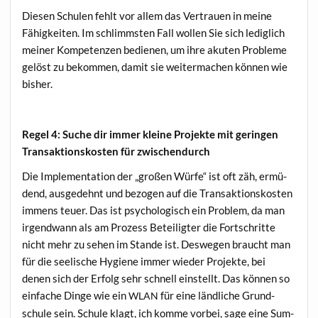
Die­sen Schu­len fehlt vor allem das Ver­trau­en in mei­ne
Fähig­kei­ten. Im schlimms­ten Fall wol­len Sie sich ledig­lich
mei­ner Kom­pe­ten­zen bedie­nen, um ihre aku­ten Pro­ble­me
gelöst zu bekom­men, damit sie wei­ter­ma­chen kön­nen wie
bisher.
Regel 4: Suche dir immer klei­ne Pro­jek­te mit gerin­gen
Trans­ak­ti­ons­kos­ten für zwischendurch
Die Imple­men­ta­ti­on der „gro­ßen Wür­fe“ ist oft zäh, ermü­
dend, aus­ge­dehnt und bezo­gen auf die Trans­ak­ti­ons­kos­ten
immens teu­er. Das ist psy­cho­lo­gisch ein Pro­blem, da man
irgend­wann als am Pro­zess Betei­lig­ter die Fort­schrit­te
nicht mehr zu sehen im Stan­de ist. Des­we­gen braucht man
für die see­li­sche Hygie­ne immer wie­der Pro­jek­te, bei
denen sich der Erfolg sehr schnell ein­stellt. Das kön­nen so
ein­fa­che Din­ge wie ein
für eine länd­li­che Grund­
WLAN
schu­le sein. Schu­le klagt, ich kom­me vor­bei, sage eine Sum­