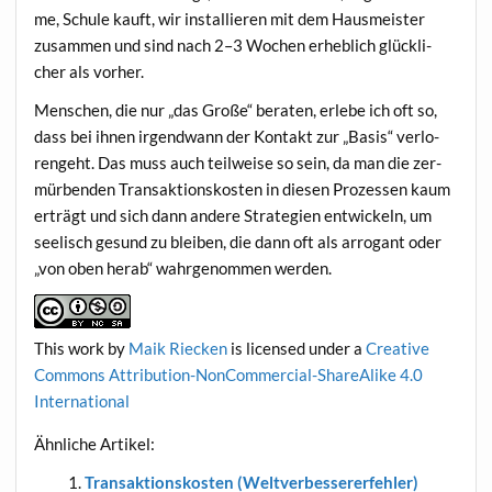
me, Schu­le kauft, wir instal­lie­ren mit dem Haus­meis­ter
zusam­men und sind nach 2–3 Wochen erheb­lich glück­li­
cher als vorher.
Men­schen, die nur „das Gro­ße“ bera­ten, erle­be ich oft so,
dass bei ihnen irgend­wann der Kon­takt zur „Basis“ ver­lo­
ren­geht. Das muss auch teil­wei­se so sein, da man die zer­
mür­ben­den Trans­ak­ti­ons­kos­ten in die­sen Pro­zes­sen kaum
erträgt und sich dann ande­re Stra­te­gien ent­wi­ckeln, um
see­lisch gesund zu blei­ben, die dann oft als arro­gant oder
„von oben her­ab“ wahr­ge­nom­men werden.
This work
by
Maik Riecken
is licen­sed under a
Crea­ti­ve
Com­mons Attri­bu­ti­on-Non­Com­mer­cial-ShareA­li­ke 4.0
International
Ähn­li­che Artikel:
Trans­ak­ti­ons­kos­ten (Welt­ver­bes­se­rer­feh­ler)