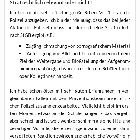
Strafrechtlich relevant oder nicht?
Ich beob­ach­te sehr oft eine gro­ße Scheu, Vor­fäl­le an die
Poli­zei abzu­ge­ben. Ich bin der Mei­nung, dass das bei jeder
Akti­on der Fall sein muss, bei der sich eine Straf­bar­keit
nach StGB ergibt, z.B.
Zugäng­lich­ma­chung von por­no­gra­fi­schem Material
Anfer­ti­gung von Bild- und Ton­auf­nah­men mit dem
Ziel der Wei­ter­ga­be und Bloß­stel­lung der Auf­ge­nom­
me­nen unab­hän­gig davon, ob es sich um Schüler:innen
oder Kolleg:innen handelt.
Ich habe schon öfter mit sehr guten Erfah­run­gen in ver­
gleich­ba­ren Fäl­len mit dem Prä­ven­ti­ons­team unser ört­li­
chen Poli­zei zusam­men­ge­ar­bei­tet. Viel­leicht bleibt im ers­
ten Moment etwas an der Schu­le hän­gen – das ver­geht
aber schnell und ist weit weni­ger schlimm als eine Häu­fung
der­ar­ti­ger Vor­fäl­le, die einen irgend­wann zu einer dann
ver­spä­te­ten Reak­ti­on zwin­gen und erheb­li­che Vor­wür­fe in