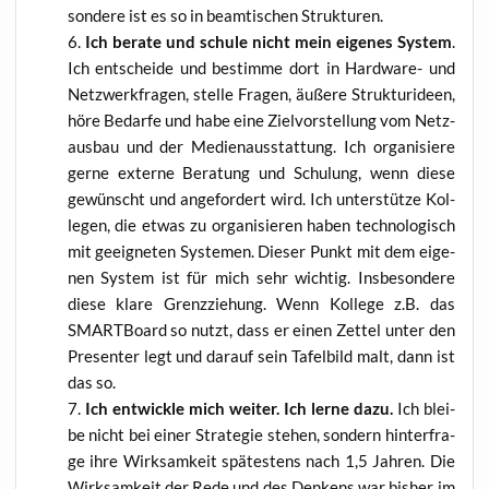
son­de­re ist es so in beamti­schen Strukturen.
Ich bera­te und schu­le nicht mein eige­nes Sys­tem
.
Ich ent­schei­de und bestim­me dort in Hard­ware- und
Netz­werk­fra­gen, stel­le Fra­gen, äuße­re Struk­tur­ideen,
höre Bedar­fe und habe eine Ziel­vor­stel­lung vom Netz­
aus­bau und der Medi­en­aus­stat­tung. Ich orga­ni­sie­re
ger­ne exter­ne Bera­tung und Schu­lung, wenn die­se
gewünscht und ange­for­dert wird. Ich unter­stüt­ze Kol­
le­gen, die etwas zu orga­ni­sie­ren haben tech­no­lo­gisch
mit geeig­ne­ten Sys­te­men. Die­ser Punkt mit dem eige­
nen Sys­tem ist für mich sehr wich­tig. Ins­be­son­de­re
die­se kla­re Grenz­zie­hung. Wenn Kol­le­ge z.B. das
SMART­Board so nutzt, dass er einen Zet­tel unter den
Pre­sen­ter legt und dar­auf sein Tafel­bild malt, dann ist
das so.
Ich ent­wick­le mich wei­ter. Ich ler­ne dazu.
Ich blei­
be nicht bei einer Stra­te­gie ste­hen, son­dern hin­ter­fra­
ge ihre Wirk­sam­keit spä­tes­tens nach 1,5 Jah­ren. Die
Wirk­sam­keit der Rede und des Den­kens war bis­her im