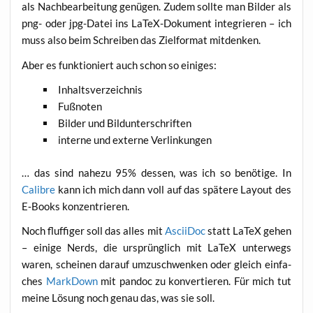
als Nach­be­ar­bei­tung genü­gen. Zudem soll­te man Bil­der als
png- oder jpg-Datei ins LaTeX-Doku­ment inte­grie­ren – ich
muss also beim Schrei­ben das Ziel­for­mat mitdenken.
Aber es funk­tio­niert auch schon so einiges:
Inhalts­ver­zeich­nis
Fuß­no­ten
Bil­der und Bildunterschriften
inter­ne und exter­ne Verlinkungen
… das sind nahe­zu 95% des­sen, was ich so benö­ti­ge. In
Calib­re
kann ich mich dann voll auf das spä­te­re Lay­out des
E‑Books konzentrieren.
Noch fluf­fi­ger soll das alles mit
Asci­i­Doc
statt LaTeX gehen
– eini­ge Nerds, die ursprüng­lich mit LaTeX unter­wegs
waren, schei­nen dar­auf umzu­schwen­ken oder gleich ein­fa­
ches
Mark­Down
mit pan­doc zu kon­ver­tie­ren. Für mich tut
mei­ne Lösung noch genau das, was sie soll.