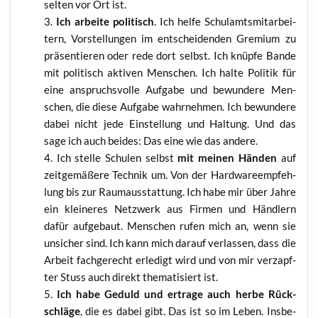
sel­ten vor Ort ist.
Ich arbei­te poli­tisch
. Ich hel­fe Schul­amts­mit­ar­bei­
tern, Vor­stel­lun­gen im ent­schei­den­den Gre­mi­um zu
prä­sen­tie­ren oder rede dort selbst. Ich knüp­fe Ban­de
mit poli­tisch akti­ven Men­schen. Ich hal­te Poli­tik für
eine anspruchs­vol­le Auf­ga­be und bewun­de­re Men­
schen, die die­se Auf­ga­be wahr­neh­men. Ich bewun­de­re
dabei nicht jede Ein­stel­lung und Hal­tung. Und das
sage ich auch bei­des: Das eine wie das andere.
Ich stel­le Schu­len selbst
mit mei­nen Hän­den
auf
zeit­ge­mä­ße­re Tech­nik um. Von der Hard­ware­emp­feh­
lung bis zur Raum­aus­stat­tung. Ich habe mir über Jah­re
ein klei­ne­res Netz­werk aus Fir­men und Händ­lern
dafür auf­ge­baut. Men­schen rufen mich an, wenn sie
unsi­cher sind. Ich kann mich dar­auf ver­las­sen, dass die
Arbeit fach­ge­recht erle­digt wird und von mir ver­zapf­
ter Stuss auch direkt the­ma­ti­siert ist.
Ich habe Geduld und ertra­ge auch her­be Rück­
schlä­ge
, die es dabei gibt. Das ist so im Leben. Ins­be­