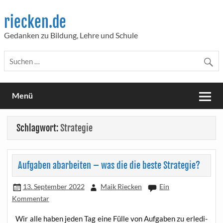
Skip
to
riecken.de
content
Gedanken zu Bildung, Lehre und Schule
Menü
Schlagwort:
Strategie
Aufgaben abarbeiten – was die die beste Strategie?
13. September 2022
Maik Riecken
Ein
Kommentar
Wir alle haben jeden Tag eine Fül­le von Auf­ga­ben zu erle­di­