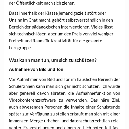
der Öffent­lich­keit nach sich ziehen.
Dass inner­halb der Klas­se jemand gezielt stört oder
Unsinn im Chat macht, gehört selbst­ver­ständ­lich in den
Bereich der päd­ago­gi­schen Inter­ven­tio­nen. Vie­les lässt
sich tech­nisch lösen, aber um den Preis von viel weni­ger
Frei­heit und Raum für Krea­ti­vi­tät für die gesam­te
Lerngruppe.
Was kann man tun, um sich zu schützen?
Auf­nah­me von Bild und Ton
Vor Auf­nah­men von Bild und Ton im häus­li­chen Bereich der
Schüler:innen kann man sich gar nicht schüt­zen. Ich wür­de
aber gene­rell davon abra­ten, die Auf­nah­me­funk­ti­on von
Video­kon­fe­renz­soft­ware zu ver­wen­den. Das häre Ziel,
auch abwe­sen­den Per­so­nen die Inhal­te einer Schul­stun­de
spä­ter zur Ver­fü­gung zu stel­len erkauft man sich mit einer
immensen Men­ge urhe­ber- und daten­schutz­recht­lich rele­
van­ter Fra­ge­stel­lun­gen und einem zeit­lich poten­ti­ell fast