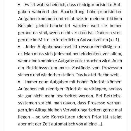
Es ist wahr­schein­lich, dass nied­rig­prio­ri­sier­te Auf­
ga­ben wäh­rend der Abar­bei­tung höher­prio­ri­sier­ter
Auf­ga­ben kom­men und nicht wie in mei­nem fik­ti­ven
Bei­spiel gleich bear­bei­tet wer­den, weil sie immer
gera­de da sind, wenn nichts zu tun ist. Dadurch stei­
gen die im Mit­tel erfor­der­li­chen Ant­wort­zei­ten (x+1).
Jeder Auf­ga­ben­wech­sel ist res­sour­cen­mä­ßig teu­
er. Man muss sich jedes­mal neu ein­den­ken, vor allem,
wenn eine kom­ple­xe Auf­ga­be unter­bro­chen wird. Auch
ein Betriebs­sys­tem muss Zustän­de von Pro­zes­sen
sichern und wie­der­her­stel­len. Das kos­tet Rechenzeit.
Immer neue Auf­ga­ben mit hoher Prio­ri­tät kön­nen
Auf­ga­ben mit nied­ri­ger Prio­ri­tät ver­drän­gen, sodass
sie gar nicht mehr bear­bei­tet wer­den. Bei Betriebs­
sys­te­men spricht man davon, dass Pro­zes­se ver­hun­
gern, im All­tag blei­ben Ver­walt­un­g­ar­bei­ten ger­ne mal
lie­gen – so wie Kor­rek­tu­ren (deren Prio­ri­tät steigt
aber mit der Zeit auto­ma­tisch von alleine …).