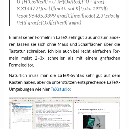
U_{H(Ox/Red)} = U_{H(Ox/Red)}^0 + \frac{
8,314472 \frac{J}{mol \cdot K} \cdot
}{z
297K
\cdot 96485,3399 \frac{C}{mol}}\cdot 2,3 \cdot lg
\left( \frac{c(Ox)}{c(Red)} \right)
Ein­mal sehen For­meln in LaTeX sehr gut aus und zum ande­
ren las­sen sie sich ohne Maus und Schal­flä­chen über die
Tas­ta­tur schrei­ben. Ich bin auch bei recht ein­fa­chen For­
meln meist 2–3x schnel­ler als mit einem gra­fi­schen
Formeleditor.
Natür­lich muss man die LaTeX-Syn­tax sehr gut auf dem
Kas­ten haben, aber da unter­stüt­zen ent­spre­chen­de LaTeX-
Umge­bun­gen wie hier
TeX­stu­dio
: