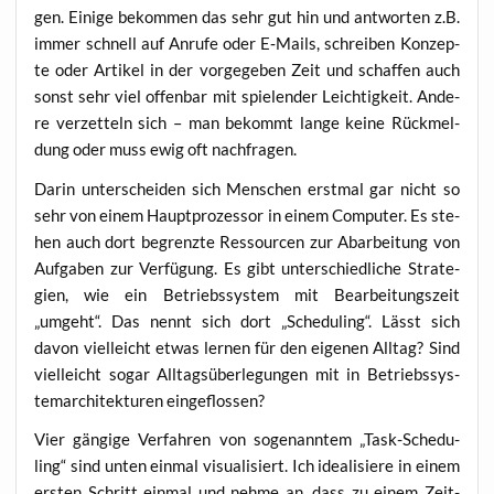
gen. Eini­ge bekom­men das sehr gut hin und ant­wor­ten z.B.
immer schnell auf Anru­fe oder E‑Mails, schrei­ben Kon­zep­
te oder Arti­kel in der vor­ge­ge­ben Zeit und schaf­fen auch
sonst sehr viel offen­bar mit spie­len­der Leich­tig­keit. Ande­
re ver­zet­teln sich – man bekommt lan­ge kei­ne Rück­mel­
dung oder muss ewig oft nachfragen.
Dar­in unter­schei­den sich Men­schen erst­mal gar nicht so
sehr von einem Haupt­pro­zes­sor in einem Com­pu­ter. Es ste­
hen auch dort begrenz­te Res­sour­cen zur Abar­bei­tung von
Auf­ga­ben zur Ver­fü­gung. Es gibt unter­schied­li­che Stra­te­
gien, wie ein Betriebs­sys­tem mit Bear­bei­tungs­zeit
„umgeht“. Das nennt sich dort „Sche­du­ling“. Lässt sich
davon viel­leicht etwas ler­nen für den eige­nen All­tag? Sind
viel­leicht sogar All­tags­über­le­gun­gen mit in Betriebs­sys­
tem­ar­chi­tek­tu­ren eingeflossen?
Vier gän­gi­ge Ver­fah­ren von soge­nann­tem „Task-Sche­du­
ling“ sind unten ein­mal visua­li­siert. Ich idea­li­sie­re in einem
ers­ten Schritt ein­mal und neh­me an, dass zu einem Zeit­