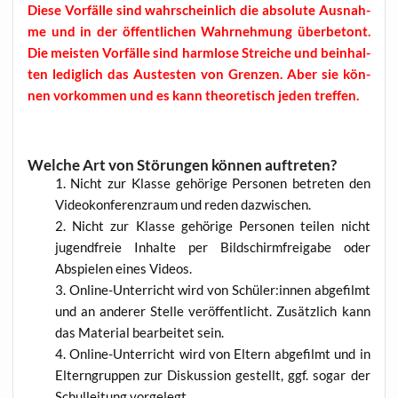
Die­se Vor­fäl­le sind wahr­schein­lich die abso­lu­te Aus­nah­
me und in der öffent­li­chen Wahr­neh­mung über­be­tont.
Die meis­ten Vor­fäl­le sind harm­lo­se Strei­che und beinhal­
ten ledig­lich das Aus­tes­ten von Gren­zen. Aber sie kön­
nen vor­kom­men und es kann theo­re­tisch jeden tref­fen.
Welche Art von Störungen können auftreten?
Nicht zur Klas­se gehö­ri­ge Per­so­nen betre­ten den
Video­kon­fe­renz­raum und reden dazwischen.
Nicht zur Klas­se gehö­ri­ge Per­so­nen tei­len nicht
jugend­freie Inhal­te per Bild­schirm­frei­ga­be oder
Abspie­len eines Videos.
Online-Unter­richt wird von Schüler:innen abge­filmt
und an ande­rer Stel­le ver­öf­fent­licht. Zusätz­lich kann
das Mate­ri­al bear­bei­tet sein.
Online-Unter­richt wird von Eltern abge­filmt und in
Eltern­grup­pen zur Dis­kus­si­on gestellt, ggf. sogar der
Schul­lei­tung vorgelegt.