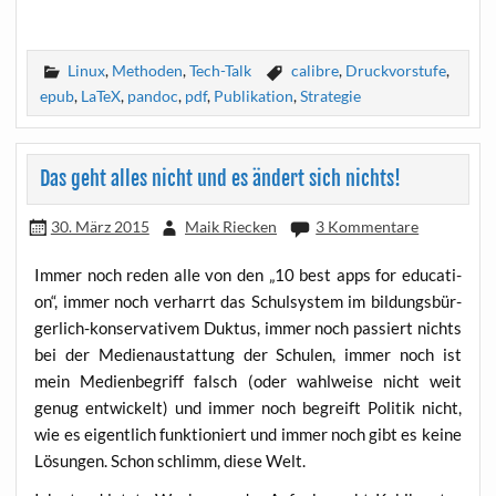
Linux
,
Methoden
,
Tech-Talk
calibre
,
Druckvorstufe
,
epub
,
LaTeX
,
pandoc
,
pdf
,
Publikation
,
Strategie
Das geht alles nicht und es ändert sich nichts!
30. März 2015
Maik Riecken
3 Kommentare
Immer noch reden alle von den „10 best apps for edu­ca­ti­
on“, immer noch ver­harrt das Schul­sys­tem im bil­dungs­bür­
ger­lich-kon­ser­va­ti­vem Duk­tus, immer noch pas­siert nichts
bei der Medi­en­austat­tung der Schu­len, immer noch ist
mein Medi­en­be­griff falsch (oder wahl­wei­se nicht weit
genug ent­wi­ckelt) und immer noch begreift Poli­tik nicht,
wie es eigent­lich funk­tio­niert und immer noch gibt es kei­ne
Lösun­gen. Schon schlimm, die­se Welt.