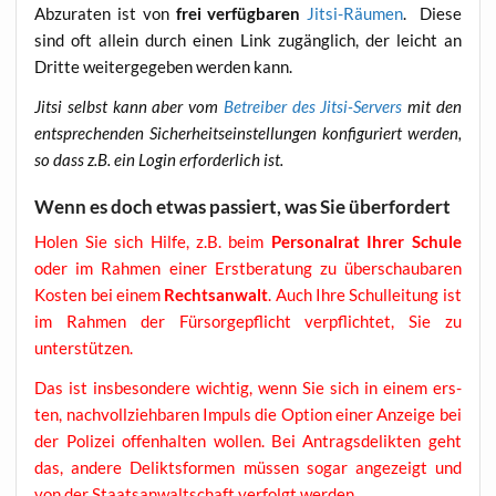
Abzu­ra­ten ist von
frei ver­füg­ba­ren
Jit­si-Räu­men
. Die­se
sind oft allein durch einen Link zugäng­lich, der leicht an
Drit­te wei­ter­ge­ge­ben wer­den kann.
Jit­si selbst kann aber vom
Betrei­ber des Jit­si-Ser­vers
mit den
ent­spre­chen­den Sicher­heits­ein­stel­lun­gen kon­fi­gu­riert wer­den,
so dass z.B. ein Log­in erfor­der­lich ist.
Wenn es doch etwas passiert, was Sie überfordert
Holen Sie sich Hil­fe, z.B. beim
Per­so­nal­rat Ihrer Schu­le
oder im Rah­men einer Erst­be­ra­tung zu über­schau­ba­ren
Kos­ten bei einem
Rechts­an­walt
. Auch Ihre Schul­lei­tung ist
im Rah­men der Für­sor­ge­pflicht ver­pflich­tet, Sie zu
unterstützen.
Das ist ins­be­son­de­re wich­tig, wenn Sie sich in einem ers­
ten, nach­voll­zieh­ba­ren Impuls die Opti­on einer Anzei­ge bei
der Poli­zei offen­hal­ten wol­len. Bei Antrags­de­lik­ten geht
das, ande­re Delikts­for­men müs­sen sogar ange­zeigt und
von der Staats­an­walt­schaft ver­folgt werden.