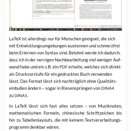
LaTeX ist aller­dings nur für Men­schen geeig­net, die sich
mit Ent­wick­lungs­um­ge­bun­gen aus­ken­nen und schmerz­frei
beim Erler­nen von Syn­tax sind. Belohnt wer­de ich dadurch,
dass ich in der ner­vi­gen Nach­be­ar­bei­tung viel weni­ger Auf­
wand habe und ein z.B. ein
erhal­te, wel­ches sich direkt
PDF
als Druck­vor­stu­fe für ein gedruck­tes Buch ver­wen­den
lässt. Das For­mat lässt sich nach­träg­lich ohne Qua­li­täts­
ein­bu­ßen ändern – sogar in Rie­sen­sprün­gen von
DINA4
zu
.
DINA5
In LaTeX lässt sich fast alles set­zen – von Musik­no­ten,
mathe­ma­ti­schen For­meln, chi­ne­si­sche Schrift­zei­chen bis
hin zu Tabel­len­lay­outs, die mit kei­nem Text­ver­ar­bei­tungs­
pro­gramm denk­bar wären.