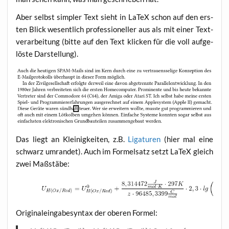
Aber selbst simp­ler Text sieht in LaTeX schon auf den ers­
ten Blick wesent­lich pro­fes­sio­nel­ler aus als mit einer Text­
ver­ar­bei­tung (bit­te auf den Text kli­cken für die voll auf­ge­
lös­te Darstellung).
Das liegt an Klei­nig­kei­ten, z.B.
Liga­tu­ren
(hier mal eine
schwarz umran­det). Auch im For­mel­satz setzt LaTeX gleich
zwei Maßstäbe:
Ori­gi­nal­ein­ga­be­syn­tax der obe­ren Formel: