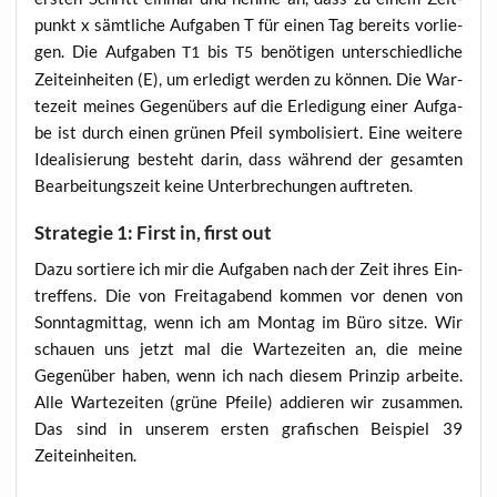
punkt x sämt­li­che Auf­ga­ben T für einen Tag bereits vor­lie­
gen. Die Auf­ga­ben
bis
benö­ti­gen unter­schied­li­che
T1
T5
Zeit­ein­hei­ten (E), um erle­digt wer­den zu kön­nen. Die War­
te­zeit mei­nes Gegen­übers auf die Erle­di­gung einer Auf­ga­
be ist durch einen grü­nen Pfeil sym­bo­li­siert. Eine wei­te­re
Idea­li­sie­rung besteht dar­in, dass wäh­rend der gesam­ten
Bear­bei­tungs­zeit kei­ne Unter­bre­chun­gen auftreten.
Strategie 1: First in, first out
Dazu sor­tie­re ich mir die Auf­ga­ben nach der Zeit ihres Ein­
tref­fens. Die von Frei­tag­abend kom­men vor denen von
Sonn­tag­mit­tag, wenn ich am Mon­tag im Büro sit­ze. Wir
schau­en uns jetzt mal die War­te­zei­ten an, die mei­ne
Gegen­über haben, wenn ich nach die­sem Prin­zip arbei­te.
Alle War­te­zei­ten (grü­ne Pfei­le) addie­ren wir zusam­men.
Das sind in unse­rem ers­ten gra­fi­schen Bei­spiel 39
Zeiteinheiten.