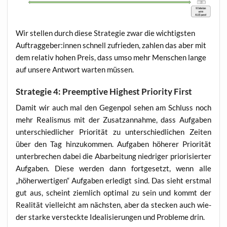
Wir stel­len durch die­se Stra­te­gie zwar die wich­tigs­ten
Auftraggeber:innen schnell zufrie­den, zah­len das aber mit
dem rela­tiv hohen Preis, dass umso mehr Men­schen lan­ge
auf unse­re Ant­wort war­ten müssen.
Strategie 4: Preemptive Highest Priority First
Damit wir auch mal den Gegen­pol sehen am Schluss noch
mehr Rea­lis­mus mit der Zusatz­an­nah­me, dass Auf­ga­ben
unter­schied­li­cher Prio­ri­tät zu unter­schied­li­chen Zei­ten
über den Tag hin­zu­kom­men. Auf­ga­ben höhe­rer Prio­ri­tät
unter­bre­chen dabei die Abar­bei­tung nied­ri­ger prio­ri­sier­ter
Auf­ga­ben. Die­se wer­den dann fort­ge­setzt, wenn alle
„höher­wer­ti­gen“ Auf­ga­ben erle­digt sind. Das sieht erst­mal
gut aus, scheint ziem­lich opti­mal zu sein und kommt der
Rea­li­tät viel­leicht am nächs­ten, aber da ste­cken auch wie­
der star­ke ver­steck­te Idea­li­sie­run­gen und Pro­ble­me drin.