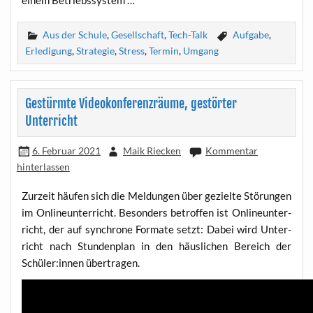
Aus der Schule
,
Gesellschaft
,
Tech-Talk
Aufgabe
,
Erledigung
,
Strategie
,
Stress
,
Termin
,
Umgang
Gestürmte Videokonferenzräume, gestörter
Unterricht
6. Februar 2021
Maik Riecken
Kommentar
hinterlassen
Zur­zeit häu­fen sich die Mel­dun­gen über geziel­te Stö­run­gen
im Online­un­ter­richt. Beson­ders betrof­fen ist Online­un­ter­
richt, der auf syn­chro­ne For­ma­te setzt: Dabei wird Unter­
richt nach Stun­den­plan in den häus­li­chen Bereich der
Schüler:innen übertragen.