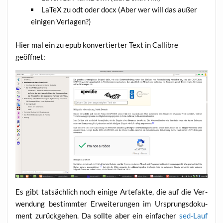
LaTeX zu odt oder docx (Aber wer will das außer
eini­gen Verlagen?)
Hier mal ein zu epub kon­ver­tier­ter Text in Cal­lib­re
geöffnet:
Es gibt tat­säch­lich noch eini­ge Arte­fak­te, die auf die Ver­
wen­dung bestimm­ter Erwei­te­run­gen im Ursprungs­do­ku­
ment zurück­ge­hen. Da soll­te aber ein ein­fa­cher
sed-Lauf