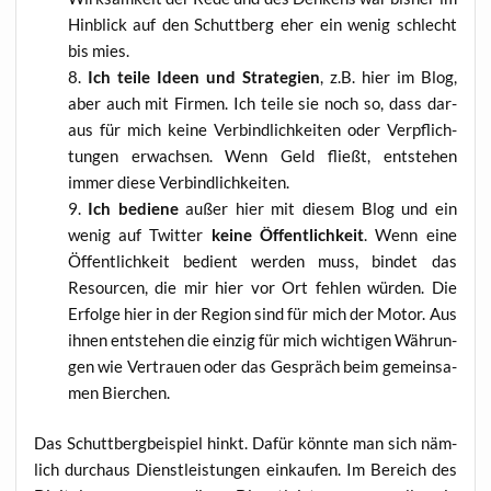
Hin­blick auf den Schutt­berg eher ein wenig schlecht
bis mies.
Ich tei­le Ideen und Stra­te­gien
, z.B. hier im Blog,
aber auch mit Fir­men. Ich tei­le sie noch so, dass dar­
aus für mich kei­ne Ver­bind­lich­kei­ten oder Ver­pflich­
tun­gen erwach­sen. Wenn Geld fließt, ent­ste­hen
immer die­se Verbindlichkeiten.
Ich bedie­ne
außer hier mit die­sem Blog und ein
wenig auf Twit­ter
kei­ne Öffent­lich­keit
. Wenn eine
Öffent­lich­keit bedient wer­den muss, bin­det das
Resour­cen, die mir hier vor Ort feh­len wür­den. Die
Erfol­ge hier in der Regi­on sind für mich der Motor. Aus
ihnen ent­ste­hen die ein­zig für mich wich­ti­gen Wäh­run­
gen wie Ver­trau­en oder das Gespräch beim gemein­sa­
men Bierchen.
Das Schutt­berg­bei­spiel hinkt. Dafür könn­te man sich näm­
lich durch­aus Dienst­leis­tun­gen ein­kau­fen. Im Bereich des