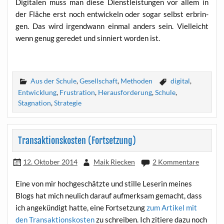
Digi­ta­len muss man die­se Dienst­leis­tun­gen vor allem in
der Flä­che erst noch ent­wi­ckeln oder sogar selbst erbrin­
gen. Das wird irgend­wann ein­mal anders sein. Viel­leicht
wenn genug gere­det und sin­niert wor­den ist.
Aus der Schule
,
Gesellschaft
,
Methoden
digital
,
Entwicklung
,
Frustration
,
Herausforderung
,
Schule
,
Stagnation
,
Strategie
Transaktionskosten (Fortsetzung)
12. Oktober 2014
Maik Riecken
2 Kommentare
Eine von mir hoch­ge­schätz­te und stil­le Lese­rin mei­nes
Blogs hat mich neu­lich dar­auf auf­merk­sam gemacht, dass
ich ange­kün­digt hat­te, eine Fort­set­zung
zum Arti­kel mit
den Trans­ak­ti­ons­kos­ten
zu schrei­ben. Ich zitie­re dazu noch