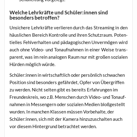
Welche Lehrkräfte und Schüler:innen sind
besonders betroffen?
Unsi­che­re Lehr­kräf­te ver­lie­ren durch das Strea­ming in den
häus­li­chen Bereich Kon­trol­le und ihren Schutz­raum. Poten­
ti­el­les Fehl­ver­hal­ten und päd­ago­gi­schen Unver­mö­gen wird
auch ohne Video- und Ton­auf­nah­men in einer Wei­se trans­
pa­rent, was im rein ana­lo­gen Raum nur mit gro­ßen sozia­len
Hür­den mög­lich würde.
Schüler:innen in wirt­schaft­lich oder per­sön­lich schwa­chen
Posi­ti­on sind beson­ders gefähr­det, Opfer von Über­grif­fen
zu wer­den. Nicht sel­ten gibt es bereits Erfah­run­gen im
Freun­des­kreis, wo z.B. Men­schen durch Video- und Ton­auf­
nah­men in Mes­sen­gern oder sozia­len Medi­en bloß­ge­stellt
wur­den. In man­chen Klas­sen müs­sen Vor­be­hal­te, der
Schüler:innen, sich mit der Kame­ra hin­zu­zu­schal­ten auch
vor die­sem Hin­ter­grund betrach­tet werden.