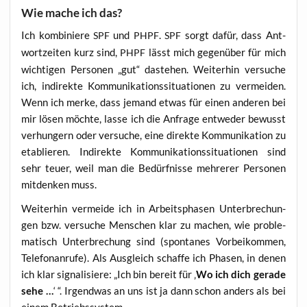
Wie mache ich das?
Ich kom­bi­nie­re
und
.
sorgt dafür, dass Ant­
SPF
PHPF
SPF
wort­zei­ten kurz sind,
lässt mich gegen­über für mich
PHPF
wich­ti­gen Per­so­nen „gut“ daste­hen. Wei­ter­hin ver­su­che
ich, indi­rek­te Kom­mu­ni­ka­ti­ons­si­tua­tio­nen zu ver­mei­den.
Wenn ich mer­ke, dass jemand etwas für einen ande­ren bei
mir lösen möch­te, las­se ich die Anfra­ge ent­we­der bewusst
ver­hun­gern oder ver­su­che, eine direk­te Kom­mu­ni­ka­ti­on zu
eta­blie­ren. Indi­rek­te Kom­mu­ni­ka­ti­ons­si­tua­tio­nen sind
sehr teu­er, weil man die Bedürf­nis­se meh­re­rer Per­so­nen
mit­den­ken muss.
Wei­ter­hin ver­mei­de ich in Arbeits­pha­sen Unter­bre­chun­
gen bzw. ver­su­che Men­schen klar zu machen, wie pro­ble­
ma­tisch Unter­bre­chung sind (spon­ta­nes Vor­bei­kom­men,
Tele­fon­an­ru­fe). Als Aus­gleich schaf­fe ich Pha­sen, in denen
ich klar signa­li­sie­re: „Ich bin bereit für ‚
Wo ich dich gera­de
sehe …
‘ “. Irgend­was an uns ist ja dann schon anders als bei
einem Betriebssystem …