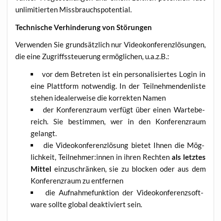
unli­mi­tier­ten Missbrauchspotential.
Tech­ni­sche Ver­hin­de­rung von Störungen
Ver­wen­den Sie grund­sätz­lich nur Video­kon­fe­renz­lö­sun­gen,
die eine Zugriffs­steue­rung ermög­li­chen, u.a.z.B.:
vor dem Betre­ten ist ein per­so­na­li­sier­tes Log­in in
eine Platt­form not­wen­dig. In der Teil­neh­men­den­lis­te
ste­hen idea­ler­wei­se die kor­rek­ten Namen
der Kon­fe­renz­raum ver­fügt über einen War­te­be­
reich. Sie bestim­men, wer in den Kon­fe­renz­raum
gelangt.
die Video­kon­fe­renz­lö­sung bie­tet Ihnen die Mög­
lich­keit, Teilnehmer:innen in ihren Rech­ten
als letz­tes
Mit­tel
ein­zu­schrän­ken, sie zu blo­cken oder aus dem
Kon­fe­renz­raum zu entfernen
die Auf­nah­me­funk­ti­on der Video­kon­fe­renz­soft­
ware soll­te glo­bal deak­ti­viert sein.