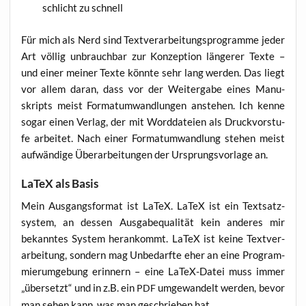
schlicht zu schnell
Für mich als Nerd sind Text­ver­ar­bei­tungs­pro­gram­me jeder
Art völ­lig unbrauch­bar zur Kon­zep­ti­on län­ge­rer Tex­te –
und einer mei­ner Tex­te könn­te sehr lang wer­den. Das liegt
vor allem dar­an, dass vor der Wei­ter­ga­be eines Manu­
skripts meist For­mat­um­wand­lun­gen anste­hen. Ich ken­ne
sogar einen Ver­lag, der mit Word­da­tei­en als Druck­vor­stu­
fe arbei­tet. Nach einer For­mat­um­wand­lung ste­hen meist
auf­wän­di­ge Über­ar­bei­tun­gen der Ursprungs­vor­la­ge an.
LaTeX als Basis
Mein Aus­gangs­for­mat ist LaTeX. LaTeX ist ein Text­satz­
sys­tem, an des­sen Aus­ga­be­qua­li­tät kein ande­res mir
bekann­tes Sys­tem her­an­kommt. LaTeX ist kei­ne Text­ver­
ar­bei­tung, son­dern mag Unbe­darf­te eher an eine Pro­gram­
mier­um­ge­bung erin­nern – eine LaTeX-Datei muss immer
„über­setzt“ und in z.B. ein
umge­wan­delt wer­den, bevor
PDF
man sehen kann, was man geschrie­ben hat.