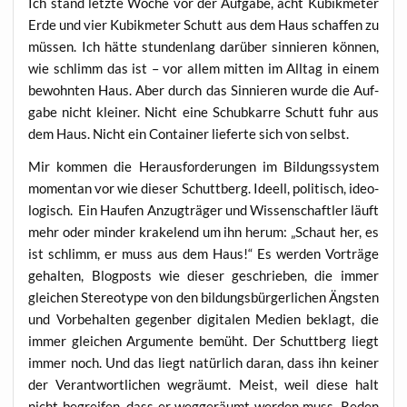
Ich stand letz­te Woche vor der Auf­ga­be, acht Kubik­me­ter
Erde und vier Kubik­me­ter Schutt aus dem Haus schaf­fen zu
müs­sen. Ich hät­te stun­den­lang dar­über sin­nie­ren kön­nen,
wie schlimm das ist – vor allem mit­ten im All­tag in einem
bewohn­ten Haus. Aber durch das Sin­nie­ren wur­de die Auf­
ga­be nicht klei­ner. Nicht eine Schub­kar­re Schutt fuhr aus
dem Haus. Nicht ein Con­tai­ner lie­fer­te sich von selbst.
Mir kom­men die Her­aus­for­de­run­gen im Bil­dungs­sys­tem
momen­tan vor wie die­ser Schutt­berg. Ideell, poli­tisch, ideo­
lo­gisch. Ein Hau­fen Anzug­trä­ger und Wis­sen­schaft­ler läuft
mehr oder min­der kra­kel­end um ihn her­um: „Schaut her, es
ist schlimm, er muss aus dem Haus!“ Es wer­den Vor­trä­ge
gehal­ten, Blog­posts wie die­ser geschrie­ben, die immer
glei­chen Ste­reo­ty­pe von den bil­dungs­bür­ger­li­chen Ängs­ten
und Vor­be­hal­ten gegen­ber digi­ta­len Medi­en beklagt, die
immer glei­chen Argu­men­te bemüht. Der Schutt­berg liegt
immer noch. Und das liegt natür­lich dar­an, dass ihn kei­ner
der Ver­ant­wort­li­chen weg­räumt. Meist, weil die­se halt
nicht begrei­fen, dass er weg­ge­räumt wer­den muss. Reden