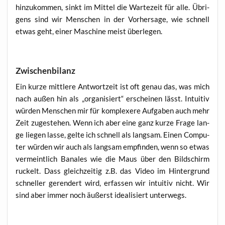
hin­zu­kom­men, sinkt im Mit­tel die War­te­zeit für alle. Übri­
gens sind wir Men­schen in der Vor­her­sa­ge, wie schnell
etwas geht, einer Maschi­ne meist überlegen.
Zwischenbilanz
Ein kur­ze mitt­le­re Ant­wort­zeit ist oft genau das, was mich
nach außen hin als „orga­ni­siert“ erschei­nen lässt. Intui­tiv
wür­den Men­schen mir für kom­ple­xe­re Auf­ga­ben auch mehr
Zeit zuge­ste­hen. Wenn ich aber eine ganz kur­ze Fra­ge lan­
ge lie­gen las­se, gel­te ich schnell als lang­sam. Einen Com­pu­
ter wür­den wir auch als lang­sam emp­fin­den, wenn so etwas
ver­meint­lich Bana­les wie die Maus über den Bild­schirm
ruckelt. Dass gleich­zei­tig z.B. das Video im Hin­ter­grund
schnel­ler ger­en­dert wird, erfas­sen wir intui­tiv nicht. Wir
sind aber immer noch äußerst idea­li­siert unterwegs.