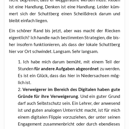
ist eine Hand­lung, Den­ken ist eine Hand­lung. Lei­der küm­
mert sich der Schutt­berg einen Scheiß­dreck dar­um und
bleibt ein­fach liegen.
Ein schö­ner Rand bis jetzt, aber was macht der Riecken
eigent­lich? Ich hand­le nach bestimm­ten Stra­te­gien, die bis­
her inso­fern funk­tio­nie­ren, als dass der loka­le Schutt­berg
hier vor Ort schwin­det. Lang­sam. Sehr langsam.
Ich habe mich dar­um bemüht, mit einem Teil der
Stun­den
für ande­re Auf­ga­ben abge­ord­net
zu wer­den.
Es ist ein Glück, dass das hier in Nie­der­sach­sen mög­
lich ist.
Ver­wei­ge­rer im Bereich des Digi­ta­len haben gute
Grün­de für ihre Ver­wei­ge­rung
. Und ein guter Grund
darf auch Selbst­schutz sein. Ein Leh­rer, der anwe­send
ist und guten ana­lo­gen Unter­richt macht, ist für mich
einem digi­ta­len Flip­pie vor­zu­zie­hen, der unter sei­nen
Enga­ge­ment zusam­men­bricht oder durch eben­die­ses