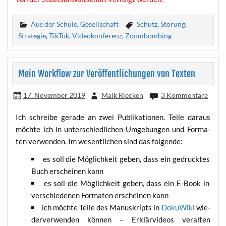
Aus der Schule
,
Gesellschaft
Schutz
,
Störung
,
Strategie
,
TikTok
,
Videokonferenz
,
Zoombombing
Mein Workflow zur Veröffentlichungen von Texten
17. November 2019
Maik Riecken
3 Kommentare
Ich schrei­be gera­de an zwei Publi­ka­tio­nen. Tei­le dar­aus
möch­te ich in unter­schied­li­chen Umge­bun­gen und For­ma­
ten ver­wen­den. Im wesent­li­chen sind das folgende:
es soll die Mög­lich­keit geben, dass ein gedruck­tes
Buch erschei­nen kann
es soll die Mög­lich­keit geben, dass ein E‑Book in
ver­schie­de­nen For­ma­ten erschei­nen kann
ich möch­te Tei­le des Manu­skripts in
Doku­Wi­ki
wie­
der­ver­wen­den kön­nen – Erklär­vi­de­os ver­al­ten