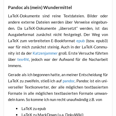
Pandoc als (mein) Wundermittel
LaTeX-Doku­men­te sind rei­ne Text­da­tei­en. Bil­der oder
ande­re exter­ne Datei­en wer­den über Ver­wei­se ein­ge­bun­
den. Da LaTeX-Doku­men­te „über­setzt“ wer­den, ist das
Aus­ga­be­for­mat zunächst nicht fest­ge­legt. Der Weg von
LaTeX zum ver­brei­te­ten E‑Bookformat
epub
(bzw. epub3)
war für mich zunächst stei­nig. Auch in der LaTeX-Com­mu­
ni­ty ist da der
Kat­zen­jam­mer
groß. Ers­te Ver­su­che führ­ten
über
tex4ht
, jedoch war der Auf­wand für die Nach­ar­beit
immens.
Gera­de als ich begon­nen hat­te, an mei­ner Ent­schei­dung für
LaTeX zu zwei­feln, stieß ich auf
pan­doc
. Pan­doc ist ein uni­
ver­sel­ler Text­kon­ver­ter, der alle mög­li­chen text­ba­sier­ten
For­ma­te in alle mög­li­chen text­ba­sier­ten For­ma­te umwan­
deln kann. So kom­me ich nun recht unauf­wän­dig z.B. von
LaTeX zu epub
LaTeX zu Mark­Down (u.a. DokuWiki)