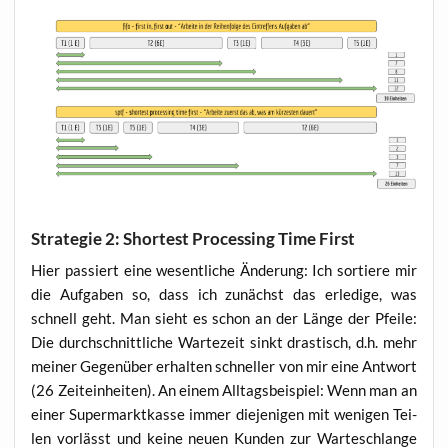
Strategie 2: Shortest Processing Time First
Hier pas­siert eine wesent­li­che Ände­rung: Ich sor­tie­re mir
die Auf­ga­ben so, dass ich zunächst das erle­di­ge, was
schnell geht. Man sieht es schon an der Län­ge der Pfei­le:
Die durch­schnitt­li­che War­te­zeit sinkt dras­tisch, d.h. mehr
mei­ner Gegen­über erhal­ten schnel­ler von mir eine Ant­wort
(26 Zeit­ein­hei­ten). An einem All­tags­bei­spiel: Wenn man an
einer Super­markt­kas­se immer die­je­ni­gen mit weni­gen Tei­
len vor­lässt und kei­ne neu­en Kun­den zur War­te­schlan­ge