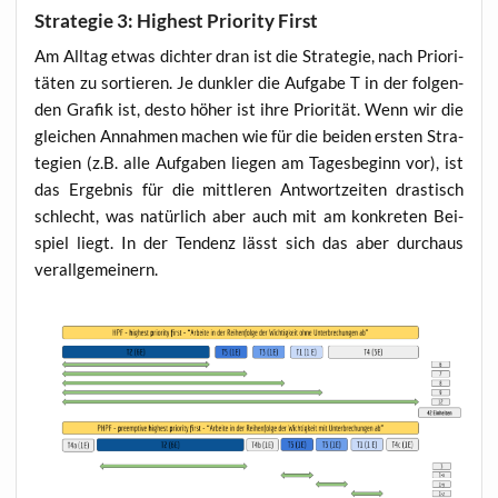
Strategie 3: Highest Priority First
Am All­tag etwas dich­ter dran ist die Stra­te­gie, nach Prio­ri­
tä­ten zu sor­tie­ren. Je dunk­ler die Auf­ga­be T in der fol­gen­
den Gra­fik ist, des­to höher ist ihre Prio­ri­tät. Wenn wir die
glei­chen Annah­men machen wie für die bei­den ers­ten Stra­
te­gien (z.B. alle Auf­ga­ben lie­gen am Tages­be­ginn vor), ist
das Ergeb­nis für die mitt­le­ren Ant­wort­zei­ten dras­tisch
schlecht, was natür­lich aber auch mit am kon­kre­ten Bei­
spiel liegt. In der Ten­denz lässt sich das aber durch­aus
verallgemeinern.