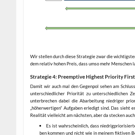
Wir stel­len durch die­se Stra­te­gie zwar die wich­tigs
dem rela­tiv hohen Preis, dass umso mehr Men­schen la
Strategie 4: Preemptive Highest Priority Firs
Damit wir auch mal den Gegen­pol sehen am Schluss n
unter­schied­li­cher Prio­ri­tät zu unter­schied­li­chen
unter­bre­chen dabei die Abar­bei­tung nied­ri­ger prio­
„höher­wer­ti­gen“ Auf­ga­ben erle­digt sind. Das sieht
Rea­li­tät viel­leicht am nächs­ten, aber da ste­cken auch 
Es ist wahr­schein­lich, dass nied­rig­prio­ri­sier
ben kom­men und nicht wie in mei­nem fik­ti­ven Bei