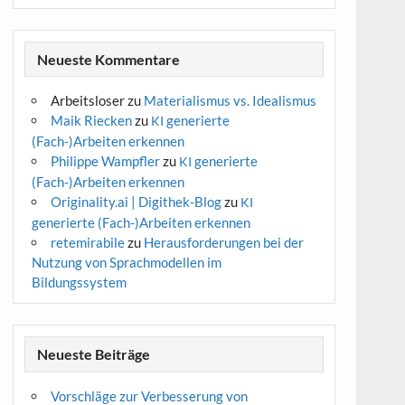
Neueste Kommentare
Arbeitsloser
zu
Materialismus vs. Idealismus
Maik Riecken
zu
generierte
KI
(Fach-)Arbeiten erkennen
Philippe Wampfler
zu
generierte
KI
(Fach-)Arbeiten erkennen
Originality.ai | Digithek-Blog
zu
KI
generierte (Fach-)Arbeiten erkennen
retemirabile
zu
Herausforderungen bei der
Nutzung von Sprachmodellen im
Bildungssystem
Neueste Beiträge
Vorschläge zur Verbesserung von