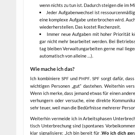
wenn nichts zu tun ist. Dadurch stei­gen die im Mit­t
Jeder Auf­ga­ben­wech­sel ist res­sour­cen­mä­ß
eine kom­ple­xe Auf­ga­be unter­bro­chen wird. Au
wie­der­her­stel­len. Das kos­tet Rechenzeit.
Immer neue Auf­ga­ben mit hoher Prio­ri­tät kön
gar nicht mehr bear­bei­tet wer­den. Bei Betriebs­
tag blei­ben Ver­walt­un­g­ar­bei­ten ger­ne mal lie­
auto­ma­tisch von alleine …).
Wie mache ich das?
Ich kom­bi­nie­re
und
.
sorgt dafür, dass 
SPF
PHPF
SPF
wich­ti­gen Per­so­nen „gut“ daste­hen. Wei­ter­hin ver­su­
Wenn ich mer­ke, dass jemand etwas für einen ande­ren 
ver­hun­gern oder ver­su­che, eine direk­te Kom­mu­ni­ka­ti
sehr teu­er, weil man die Bedürf­nis­se meh­re­rer Per­so
Wei­ter­hin ver­mei­de ich in Arbeits­pha­sen Unter­bre
tisch Unter­bre­chung sind (spon­ta­nes Vor­bei­kom­men, 
klar signa­li­sie­re: „Ich bin bereit für ‚
Wo ich dich ger