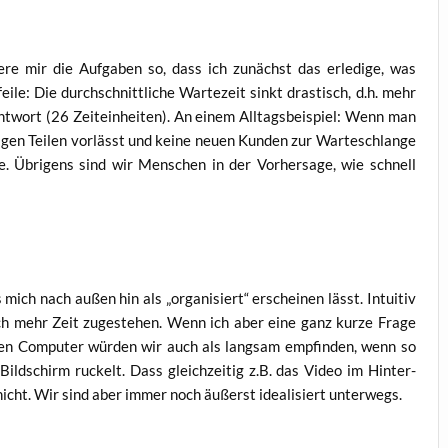
ie­re mir die Auf­ga­ben so, dass ich zunächst das erle­di­ge, was
le: Die durch­schnitt­li­che War­te­zeit sinkt dras­tisch, d.h. mehr
t­wort (26 Zeit­ein­hei­ten). An einem All­tags­bei­spiel: Wenn man
­gen Tei­len vor­lässt und kei­ne neu­en Kun­den zur War­te­schlan­ge
le. Übri­gens sind wir Men­schen in der Vor­her­sa­ge, wie schnell
s mich nach außen hin als „orga­ni­siert“ erschei­nen lässt. Intui­tiv
ch mehr Zeit zuge­ste­hen. Wenn ich aber eine ganz kur­ze Fra­ge
Einen Com­pu­ter wür­den wir auch als lang­sam emp­fin­den, wenn so
ld­schirm ruckelt. Dass gleich­zei­tig z.B. das Video im Hin­ter­
v nicht. Wir sind aber immer noch äußerst idea­li­siert unterwegs.