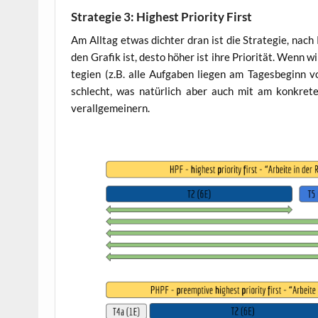
Strategie 3: Highest Priority First
Am All­tag etwas dich­ter dran ist die Stra­te­gie, nach Pr
den Gra­fik ist, des­to höher ist ihre Prio­ri­tät. Wenn
te­gien (z.B. alle Auf­ga­ben lie­gen am Tages­be­ginn vo
schlecht, was natür­lich aber auch mit am kon­kre­te
verallgemeinern.