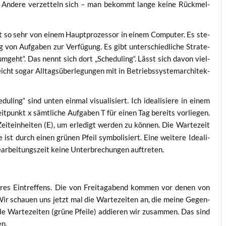
it. Ande­re ver­zet­teln sich – man bekommt lan­ge kei­ne Rück­mel­
t so sehr von einem Haupt­pro­zes­sor in einem Com­pu­ter. Es ste­
von Auf­ga­ben zur Ver­fü­gung. Es gibt unter­schied­li­che Stra­te­
umgeht“. Das nennt sich dort „Sche­du­ling“. Lässt sich davon viel­
icht sogar All­tags­über­le­gun­gen mit in Betriebs­sys­tem­ar­chi­tek­
u­ling“ sind unten ein­mal visua­li­siert. Ich idea­li­sie­re in einem
t­punkt x sämt­li­che Auf­ga­ben T für einen Tag bereits vor­lie­gen.
Zeit­ein­hei­ten (E), um erle­digt wer­den zu kön­nen. Die War­te­zeit
ist durch einen grü­nen Pfeil sym­bo­li­siert. Eine wei­te­re Idea­li­
r­bei­tungs­zeit kei­ne Unter­bre­chun­gen auftreten.
ihres Ein­tref­fens. Die von Frei­tag­abend kom­men vor denen von
ir schau­en uns jetzt mal die War­te­zei­ten an, die mei­ne Gegen­
e War­te­zei­ten (grü­ne Pfei­le) addie­ren wir zusam­men. Das sind
en.