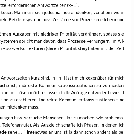
el erfor­der­li­chen Ant­wort­zei­ten (x+1).
ig teu­er. Man muss sich jedes­mal neu ein­den­ken, vor allem, wenn
ch ein Betriebs­sys­tem muss Zustän­de von Pro­zes­sen sichern und
­nen Auf­ga­ben mit nied­ri­ger Prio­ri­tät ver­drän­gen, sodass sie
sys­te­men spricht man davon, dass Pro­zes­se ver­hun­gern, im All­
gen – so wie Kor­rek­tu­ren (deren Prio­ri­tät steigt aber mit der Zeit
Ant­wort­zei­ten kurz sind,
lässt mich gegen­über für mich
PHPF
che ich, indi­rek­te Kom­mu­ni­ka­ti­ons­si­tua­tio­nen zu ver­mei­den.
bei mir lösen möch­te, las­se ich die Anfra­ge ent­we­der bewusst
­on zu eta­blie­ren. Indi­rek­te Kom­mu­ni­ka­ti­ons­si­tua­tio­nen sind
­nen mit­den­ken muss.
­chun­gen bzw. ver­su­che Men­schen klar zu machen, wie pro­ble­ma­
Tele­fon­an­ru­fe). Als Aus­gleich schaf­fe ich Pha­sen, in denen ich
a­de sehe …
‘ “. Irgend­was an uns ist ja dann schon anders als bei