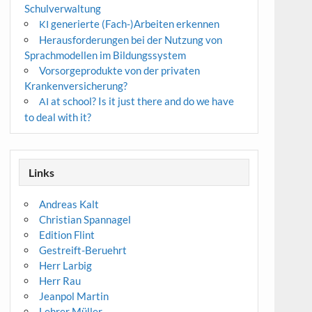
Schulverwaltung
generierte (Fach-)Arbeiten erkennen
KI
Herausforderungen bei der Nutzung von
Sprachmodellen im Bildungssystem
Vorsorgeprodukte von der privaten
Krankenversicherung?
at school? Is it just there and do we have
AI
to deal with it?
Links
Andreas Kalt
Christian Spannagel
Edition Flint
Gestreift-Beruehrt
Herr Larbig
Herr Rau
Jeanpol Martin
Lehrer Müller