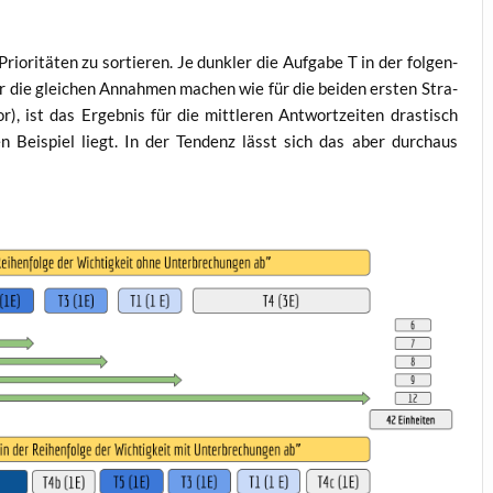
io­ri­tä­ten zu sor­tie­ren. Je dunk­ler die Auf­ga­be T in der fol­gen­
 wir die glei­chen Annah­men machen wie für die bei­den ers­ten Stra­
r), ist das Ergeb­nis für die mitt­le­ren Ant­wort­zei­ten dras­tisch
n Bei­spiel liegt. In der Ten­denz lässt sich das aber durch­aus