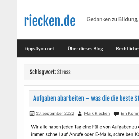
Skip
to
content
riecken.de
Gedanken zu Bildung,
tipps4you.net
Über dieses Blog
Rechtliche
Schlagwort:
Stress
Aufgaben abarbeiten – was die die beste S
13. September 2022
Maik Riecken
Ein Kom
Wir alle haben jeden Tag eine Fül­le von Auf­ga­ben zu e
immer schnell auf Anru­fe oder E‑Mails, schrei­ben Kon