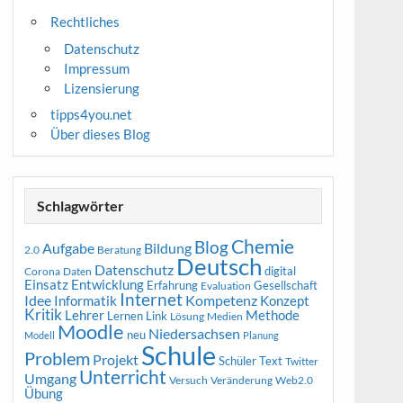
Rechtliches
Datenschutz
Impressum
Lizensierung
tipps4you.net
Über dieses Blog
Schlagwörter
Chemie
Blog
Aufgabe
Bildung
2.0
Beratung
Deutsch
Datenschutz
digital
Corona
Daten
Entwicklung
Einsatz
Erfahrung
Gesellschaft
Evaluation
Internet
Idee
Informatik
Kompetenz
Konzept
Kritik
Methode
Lehrer
Lernen
Link
Medien
Lösung
Moodle
Niedersachsen
neu
Modell
Planung
Schule
Problem
Projekt
Schüler
Text
Twitter
Unterricht
Umgang
Versuch
Web2.0
Veränderung
Übung