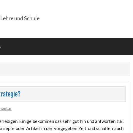
 Lehre und Schule
s
trategie?
mentar
rle­di­gen. Eini­ge bekom­men das sehr gut hin und ant­wor­ten z.B.
­zep­te oder Arti­kel in der vor­ge­ge­ben Zeit und schaf­fen auch