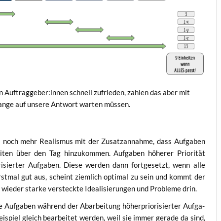
­ten Auftraggeber:innen schnell zufrie­den, zah­len das aber mit
n­ge auf unse­re Ant­wort war­ten müssen.
t
och mehr Rea­lis­mus mit der Zusatz­an­nah­me, dass Auf­ga­ben
 Zei­ten über den Tag hin­zu­kom­men. Auf­ga­ben höhe­rer Prio­ri­tät
ri­sier­ter Auf­ga­ben. Die­se wer­den dann fort­ge­setzt, wenn alle
 erst­mal gut aus, scheint ziem­lich opti­mal zu sein und kommt der
wie­der star­ke ver­steck­te Idea­li­sie­run­gen und Pro­ble­me drin.
­te Auf­ga­ben wäh­rend der Abar­bei­tung höher­prio­ri­sier­ter Auf­ga­
­spiel gleich bear­bei­tet wer­den, weil sie immer gera­de da sind,