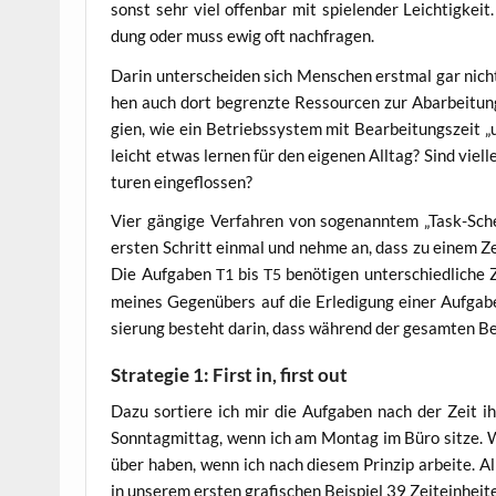
sonst sehr viel offen­bar mit spie­len­der Leich­tig­ke
dung oder muss ewig oft nachfragen.
Dar­in unter­schei­den sich Men­schen erst­mal gar nich
hen auch dort begrenz­te Res­sour­cen zur Abar­bei­tung 
gien, wie ein Betriebs­sys­tem mit Bear­bei­tungs­zeit „
leicht etwas ler­nen für den eige­nen All­tag? Sind viel­le
tu­ren eingeflossen?
Vier gän­gi­ge Ver­fah­ren von soge­nann­tem „Task-Sche­d
ers­ten Schritt ein­mal und neh­me an, dass zu einem Zei
Die Auf­ga­ben
bis
benö­ti­gen unter­schied­li­che 
T1
T5
mei­nes Gegen­übers auf die Erle­di­gung einer Auf­ga­be 
sie­rung besteht dar­in, dass wäh­rend der gesam­ten Bea
Strategie 1: First in, first out
Dazu sor­tie­re ich mir die Auf­ga­ben nach der Zeit 
Sonn­tag­mit­tag, wenn ich am Mon­tag im Büro sit­ze. W
über haben, wenn ich nach die­sem Prin­zip arbei­te. All
in unse­rem ers­ten gra­fi­schen Bei­spiel 39 Zeiteinheit