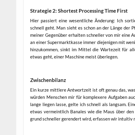
Strategie 2: Shortest Processing Time First
Hier pas­siert eine wesent­li­che Ände­rung: Ich sor­t
schnell geht. Man sieht es schon an der Län­ge der Pfei­
mei­ner Gegen­über erhal­ten schnel­ler von mir eine An
an einer Super­markt­kas­se immer die­je­ni­gen mit weni
hin­zu­kom­men, sinkt im Mit­tel die War­te­zeit für al
etwas geht, einer Maschi­ne meist überlegen.
Zwischenbilanz
Ein kur­ze mitt­le­re Ant­wort­zeit ist oft genau das, wa
wür­den Men­schen mir für kom­ple­xe­re Auf­ga­ben au
lan­ge lie­gen las­se, gel­te ich schnell als lang­sam. 
etwas ver­meint­lich Bana­les wie die Maus über den Bi
grund schnel­ler ger­en­dert wird, erfas­sen wir intui­ti