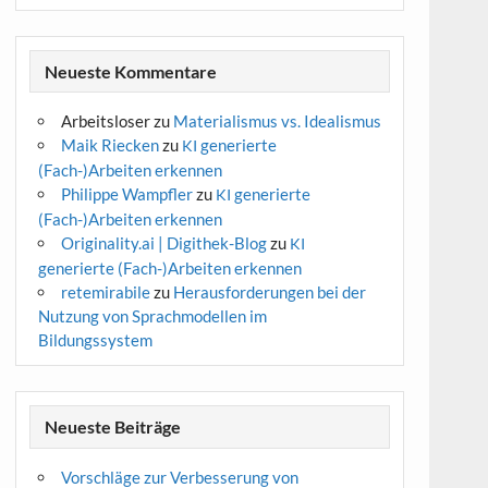
Neueste Kommentare
Arbeitsloser
zu
Materialismus vs. Idealismus
Maik Riecken
zu
generierte
KI
(Fach-)Arbeiten erkennen
Philippe Wampfler
zu
generierte
KI
(Fach-)Arbeiten erkennen
Originality.ai | Digithek-Blog
zu
KI
generierte (Fach-)Arbeiten erkennen
retemirabile
zu
Herausforderungen bei der
Nutzung von Sprachmodellen im
Bildungssystem
Neueste Beiträge
Vorschläge zur Verbesserung von