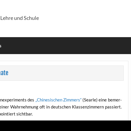
 Lehre und Schule
s
mate
­ex­pe­ri­ments des
„Chi­ne­si­schen Zim­mers“
(Sear­le) eine bemer­
i­ner Wahr­neh­mung oft in deut­schen Klas­sen­zim­mern pas­siert.
oin­tiert sichtbar.