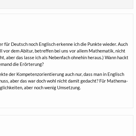
 für Deutsch noch Eng­lisch erken­ne ich die Punk­te wie­der. Auch
ell vor dem Abitur, betref­fen bei uns vor allem Mathe­ma­tik, nicht
cht, aber das las­se ich als Neben­fach ohne­hin her­aus.) Wann hackt
e jemand die Erörterung?
­te der Kom­pe­tenz­ori­en­tie­rung auch nur, dass man in Eng­lisch
nen muss, aber das war doch wohl nicht damit gedacht? Für Mathe­ma­
ög­lich­kei­ten, aber noch wenig Umsetzung.