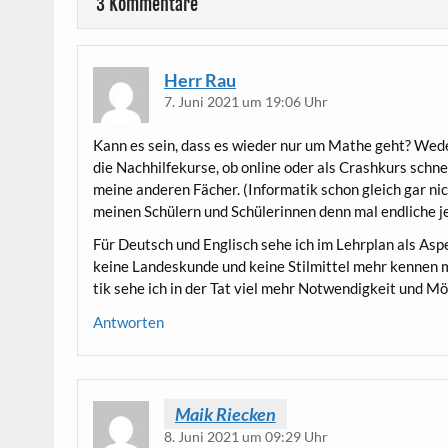
3 Kommentare
Herr Rau
7. Juni 2021 um 19:06 Uhr
Kann es sein, dass es wie­der nur um Mathe geht? Weder
die Nach­hil­fe­kur­se, ob online oder als Crash­kurs schn
mei­ne ande­ren Fächer. (Infor­ma­tik schon gleich gar ni
mei­nen Schü­lern und Schü­le­rin­nen denn mal end­li­ch
Für Deutsch und Eng­lisch sehe ich im Lehr­plan als Aspek
kei­ne Lan­des­kun­de und kei­ne Stil­mit­tel mehr ken­
tik sehe ich in der Tat viel mehr Not­wen­dig­keit und M
Antworten
Maik Riecken
8. Juni 2021 um 09:29 Uhr