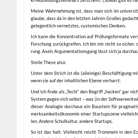
Mei­ne Wahr­neh­mung ist, dass man sich im uni­ver­si­t
glau­be, dass da in den letz­ten Jah­ren Gro­ßes gedach
gele­gent­lich ver­netz­tes, sys­te­mi­sches Denken.
Ich kann die Kon­zen­tra­ti­on auf Prü­fungs­for­ma­te ve
For­schung zurück­grei­fen. Ich bin mir nicht so sicher,
rung. Axels Argu­men­ta­ti­ons­gang lässt sich ja durch­au
Stei­le The­se also:
Unter dem Strich ist die (allei­ni­ge) Beschäf­ti­gung mit Pr
wenn sie auf der inhalt­li­chen Ebe­ne verharrt.
Und ich fin­de als „Techi“ den Begriff „hacken“ gar nich
Sys­tem gegen sich selbst – was (in der Soft­ware­ent­wick
die­ser Ana­lo­gie durch­aus ein Bau­stein für prag­ma­t
merk­sam­keits­öko­no­mie einer Start­up­sze­ne viel­lei
len. Ande­re Schul­kul­tur, ande­re Startups.
So ist das halt. Viel­leicht reicht Trom­meln in den Echo