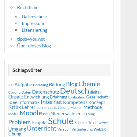
Rechtliches
Datenschutz
Impressum
Lizensierung
tipps4you.net
Über dieses Blog
Schlagwörter
Chemie
Blog
Aufgabe
Bildung
2.0
Beratung
Deutsch
Datenschutz
digital
Corona
Daten
Entwicklung
Einsatz
Erfahrung
Gesellschaft
Evaluation
Internet
Idee
Informatik
Kompetenz
Konzept
Kritik
Methode
Lehrer
Lernen
Link
Medien
Lösung
Moodle
Niedersachsen
neu
Modell
Planung
Schule
Problem
Projekt
Schüler
Text
Twitter
Unterricht
Umgang
Versuch
Web2.0
Veränderung
Übung