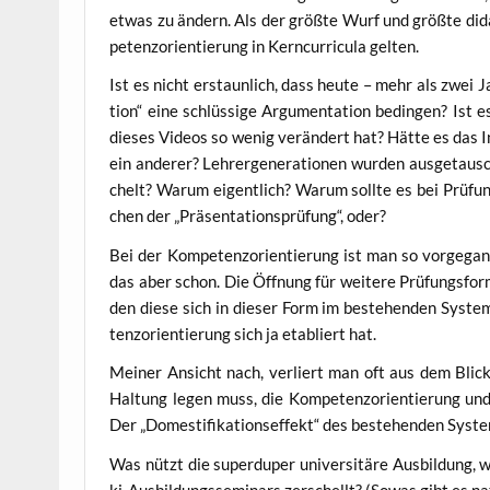
etwas zu ändern. Als der größ­te Wurf und größ­te didak
pe­tenz­ori­en­tie­rung in Kern­cur­ri­cu­la gelten.
Ist es nicht erstaun­lich, dass heu­te – mehr als zwei J
ti­on“ eine schlüs­si­ge Argu­men­ta­ti­on bedin­gen? Ist
die­ses Vide­os so wenig ver­än­dert hat? Hät­te es das
ein ande­rer? Leh­rer­ge­nera­tio­nen wur­den aus­ge­ta
chelt? War­um eigent­lich? War­um soll­te es bei Prü­fu
chen der „Prä­sen­ta­ti­ons­prü­fung“, oder?
Bei der Kom­pe­tenz­ori­en­tie­rung ist man so vor­ge­
das aber schon. Die Öff­nung für wei­te­re Prü­fungs­for
den die­se sich in die­ser Form im bestehen­den Sys­tem
tenz­ori­en­tie­rung sich ja eta­bliert hat.
Mei­ner Ansicht nach, ver­liert man oft aus dem Bli
Hal­tung legen muss, die Kom­pe­tenz­ori­en­tie­rung und
Der „Dome­sti­fi­ka­ti­ons­ef­fekt“ des bestehen­den Sy
Was nützt die super­du­per uni­ver­si­tä­re Aus­bil­dung, 
ki-Aus­bil­dungs­se­mi­nars zer­schellt? (Sowas gibt es na