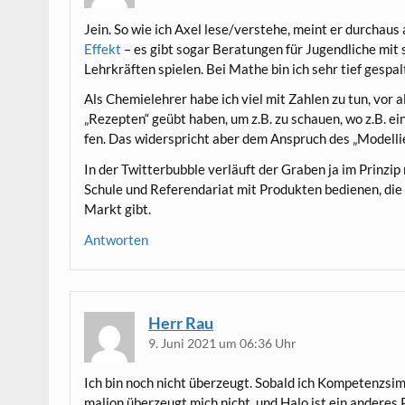
Jein. So wie ich Axel lese/verstehe, meint er durch­aus 
Effekt
– es gibt sogar Bera­tun­gen für Jugend­li­che mit 
Lehr­kräf­ten spie­len. Bei Mathe bin ich sehr tief gespa
Als Che­mie­leh­rer habe ich viel mit Zah­len zu tun, vor 
„Rezep­ten“ geübt haben, um z.B. zu schau­en, wo z.B. ein
fen. Das wider­spricht aber dem Anspruch des „Model­li
In der Twit­ter­bubble ver­läuft der Gra­ben ja im Prin­zi
Schu­le und Refe­ren­da­ri­at mit Pro­duk­ten bedie­nen, d
Markt gibt.
Antworten
Herr Rau
9. Juni 2021 um 06:36 Uhr
Ich bin noch nicht über­zeugt. Sobald ich Kom­pe­tenz­si­
ma­li­on über­zeugt mich nicht, und Halo ist ein ande­res