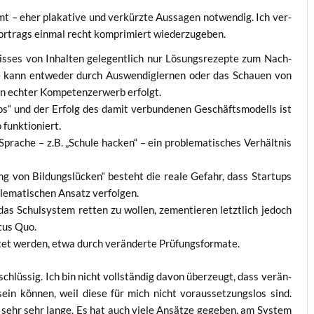
t – eher pla­ka­ti­ve und ver­kürz­te Aus­sa­gen not­wen­dig. Ich ver­
Vor­trags ein­mal recht kom­pri­miert wiederzugeben.
is­ses von Inhal­ten gele­gent­lich nur Lösungs­re­zep­te zum Nach­
 kann ent­we­der durch Aus­wen­dig­ler­nen oder das Schau­en von
in ech­ter Kom­pe­tenz­er­werb erfolgt.
e­os“ und der Erfolg des damit ver­bun­de­nen Geschäfts­mo­dells ist
o funktioniert.
pra­che – z.B. „Schu­le hacken“ – ein pro­ble­ma­ti­sches Ver­hält­nis
ng von Bil­dungs­lü­cken“ besteht die rea­le Gefahr, dass Start­ups
ble­ma­ti­schen Ansatz verfolgen.
as Schul­sys­tem ret­ten zu wol­len, zemen­tie­ren letzt­lich jedoch
­tus Quo.
i­tet wer­den, etwa durch ver­än­der­te Prüfungsformate.
 schlüs­sig. Ich bin nicht voll­stän­dig davon über­zeugt, dass ver­än­
sein kön­nen, weil die­se für mich nicht vor­aus­set­zungs­los sind.
 sehr sehr lan­ge. Es hat auch vie­le Ansät­ze gege­ben, am Sys­tem