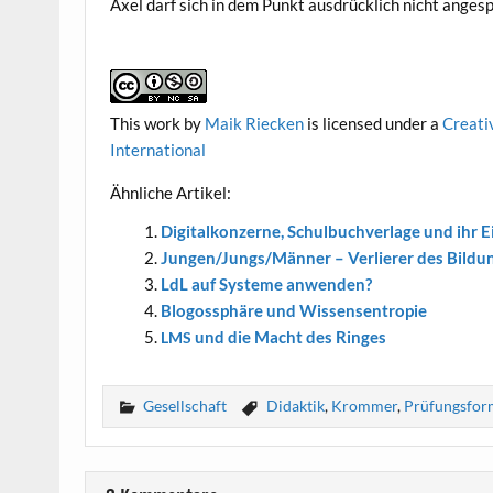
Axel darf sich in dem Punkt aus­drück­lich nicht ange­s
This work
by
Maik Riecken
is licen­sed under a
Crea­ti
International
Ähn­li­che Artikel:
Digi­tal­kon­zer­ne, Schul­buch­ver­la­ge und ihr 
Jungen/Jungs/Männer – Ver­lie­rer des Bild
LdL auf Sys­te­me anwenden?
Blogos­sphä­re und Wissensentropie
und die Macht des Ringes
LMS
Gesellschaft
Didaktik
,
Krommer
,
Prüfungsfor