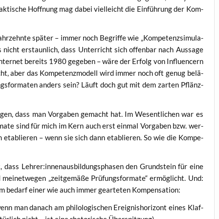
­ti­sche Hoff­nung mag dabei viel­leicht die Ein­füh­rung der Kom­
ahr­zehn­te spä­ter – immer noch Begrif­fe wie „Kom­pe­tenz­si­mu­la­
 es nicht erstaun­lich, dass Unter­richt sich offen­bar nach Aus­sa­ge
 Inter­net bereits 1980 gege­ben – wäre der Erfolg von Influen­cern
uscht, aber das Kom­pe­tenz­mo­dell wird immer noch oft genug belä­
ngs­for­ma­ten anders sein? Läuft doch gut mit dem zar­ten Pflänz­
gan­gen, dass man Vor­ga­ben gemacht hat. Im Wesent­li­chen war es
­ma­te sind für mich im Kern auch erst ein­mal Vor­ga­ben bzw. wer­
 eta­blie­ren – wenn sie sich dann eta­blie­ren. So wie die Kom­pe­
ck, dass Lehrer:innenausbildungsphasen den Grund­stein für eine
 mei­net­we­gen „zeit­ge­mä­ße Prü­fungs­for­ma­te“ ermög­licht. Und:
s­tem bedarf einer wie auch immer gear­te­ten Kompensation:
wenn man danach am phi­lo­lo­gi­schen Ereig­nis­ho­ri­zont eines Klaf­
tür­lich nicht – ist eine rhe­to­ri­sche Überspitzung).