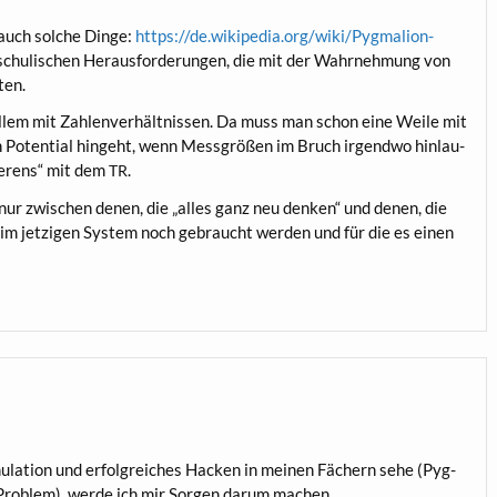
auch sol­che Din­ge:
https://de.wikipedia.org/wiki/Pygmalion-
schu­li­schen Her­aus­for­de­run­gen, die mit der Wahr­neh­mung von
lten.
allem mit Zah­len­ver­hält­nis­sen. Da muss man schon eine Wei­le mit
 Poten­ti­al hin­geht, wenn Mess­grö­ßen im Bruch irgend­wo hin­lau­
e­rens“ mit dem
.
TR
p nur zwi­schen denen, die „alles ganz neu den­ken“ und denen, die
ie im jet­zi­gen Sys­tem noch gebraucht wer­den und für die es einen
mu­la­ti­on und erfolg­rei­ches Hacken in mei­nen Fächern sehe (Pyg­
 Pro­blem), wer­de ich mir Sor­gen dar­um machen.