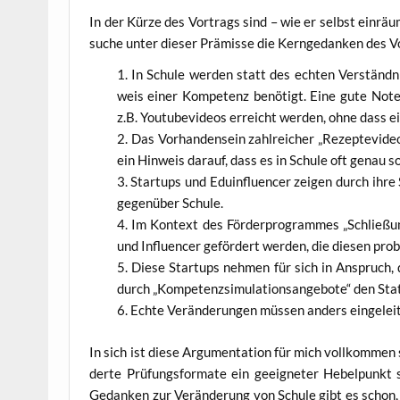
In der Kür­ze des Vor­trags sind – wie er selbst ein­räum
su­che unter die­ser Prä­mis­se die Kern­ge­dan­ken des 
In Schu­le wer­den statt des ech­ten Ver­ständ­n
weis einer Kom­pe­tenz benö­tigt. Eine gute Note
z.B. You­tube­vi­de­os erreicht wer­den, ohne dass e
Das Vor­han­den­sein zahl­rei­cher „Rezept­evi­d
ein Hin­weis dar­auf, dass es in Schu­le oft genau s
Start­ups und Eduin­fluen­cer zei­gen durch ihre S
gegen­über Schule.
Im Kon­text des För­der­pro­gram­mes „Schlie­ßu
und Influen­cer geför­dert wer­den, die die­sen pro­
Die­se Start­ups neh­men für sich in Anspruch, d
durch „Kom­pe­tenz­si­mu­la­ti­ons­an­ge­bo­te“ den Sta
Ech­te Ver­än­de­run­gen müs­sen anders ein­ge­le
In sich ist die­se Argu­men­ta­ti­on für mich voll­kom­men
der­te Prü­fungs­for­ma­te ein geeig­ne­ter Hebel­punkt 
Gedan­ken zur Ver­än­de­rung von Schu­le gibt es schon,