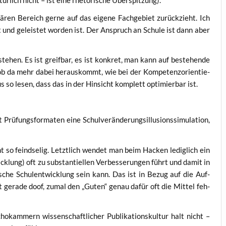
ä­ren Bereich ger­ne auf das eige­ne Fach­ge­biet zurück­zieht. Ich
t und geleis­tet wor­den ist. Der Anspruch an Schu­le ist dann aber
r­ste­hen. Es ist greif­bar, es ist kon­kret, man kann auf bestehen­de
 ob da mehr dabei her­aus­kommt, wie bei der Kom­pe­tenz­ori­en­tie­
s so lesen, dass das in der Hin­sicht kom­plett opti­mier­bar ist.
ü­fungs­for­ma­ten eine Schul­ver­än­de­rungs­il­lu­si­ons­si­mu­la­ti­on,
t so feind­se­lig. Letzt­lich wen­det man beim Hacken ledig­lich ein
­lung) oft zu sub­stan­ti­el­len Ver­bes­se­run­gen führt und damit in
i­sche Schul­ent­wick­lung sein kann. Das ist in Bezug auf die Auf­
cht gera­de doof, zumal den „Guten“ genau dafür oft die Mit­tel feh­
­kam­mern wis­sen­schaft­li­cher Publi­ka­ti­ons­kul­tur halt nicht –