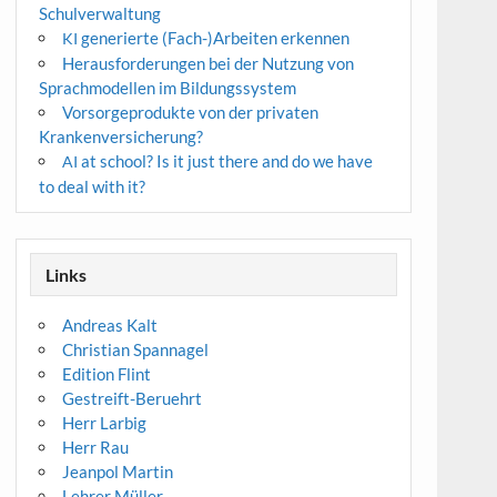
Schulverwaltung
generierte (Fach-)Arbeiten erkennen
KI
Herausforderungen bei der Nutzung von
Sprachmodellen im Bildungssystem
Vorsorgeprodukte von der privaten
Krankenversicherung?
at school? Is it just there and do we have
AI
to deal with it?
Links
Andreas Kalt
Christian Spannagel
Edition Flint
Gestreift-Beruehrt
Herr Larbig
Herr Rau
Jeanpol Martin
Lehrer Müller