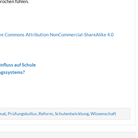
pro­chen fühlen.
­ve Com­mons Attri­bu­ti­on-Non­Com­mer­cial-ShareA­li­ke 4.0
Ein­fluss auf Schule
ungssystems?
mat
,
Prüfungskultur
,
Reform
,
Schulentwicklung
,
Wissenschaft