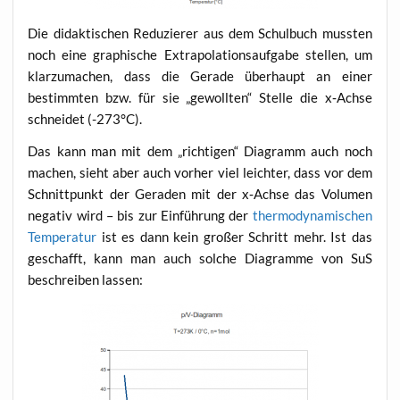
Die didak­ti­schen Redu­zie­rer aus dem Schul­buch muss­ten
noch eine gra­phi­sche Extra­po­la­ti­ons­auf­ga­be stel­len, um
klar­zu­ma­chen, dass die Gera­de über­haupt an einer
bestimm­ten bzw. für sie „gewoll­ten“ Stel­le die x‑Achse
schnei­det (-273°C).
Das kann man mit dem „rich­ti­gen“ Dia­gramm auch noch
machen, sieht aber auch vor­her viel leich­ter, dass vor dem
Schnitt­punkt der Gera­den mit der x‑Achse das Volu­men
nega­tiv wird – bis zur Ein­füh­rung der
ther­mo­dy­na­mi­schen
Tem­pe­ra­tur
ist es dann kein gro­ßer Schritt mehr. Ist das
geschafft, kann man auch sol­che Dia­gram­me von SuS
beschrei­ben lassen: