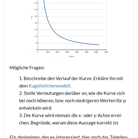
Mög­li­che Fragen:
Beschrei­be den Ver­lauf der Kur­ve. Erklä­re ihn mit
dem
Kugel­teil­chen­mo­dell
.
Stel­le Ver­mu­tun­gen dar­über an, wie die Kur­ve sich
bei noch höhe­ren, bzw. noch nied­ri­ge­ren Wer­ten für p
ent­wi­ckeln wird.
Die Kur­ve wird nie­mals die x- oder y‑Achse errei­
chen. Begrün­de, war­um die­se Aus­sa­ge kor­rekt ist.
Für den­je­ni­gen, den es inter­es­siert, hier noch das Tabel­len­