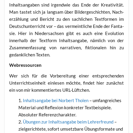
Inhalts­an­ga­ben sind irgend­wie das Ende der Krea­ti­vi­tät.
Man tas­tet sich ja lang­sam über Bil­der­ge­schich­ten, Nach­
er­zäh­lung und Bericht zu den sach­li­chen Text­for­men im
Deutsch­un­ter­richt vor – das ver­meint­li­che Ende der Fan­ta­
sie. Hier in Nie­der­sach­sen gibt es auch eine Evo­lu­ti­on
inner­halb der Text­form Inhalts­an­ga­be, näm­lich von der
Zusam­men­fas­sung von nar­ra­ti­ven, fik­tio­na­len hin zu
gedank­li­chen Texten.
Web­res­sour­cen
Wer sich für die Vor­be­rei­tung einer ent­spre­chen­den
Unter­richts­ein­heit ein­le­sen möch­te, fin­det hier zunächst
ein von mir kom­men­tier­tes URL-Lüftchen.
Inhalts­an­ga­be bei Nor­bert Tho­len
– umfang­rei­ches
Mate­ri­al und Refle­xi­on kon­kre­ter Text­bei­spie­le.
Abso­lu­ter Referenzcharakter.
Übun­gen zur Inhalts­an­ga­be beim Leh­rer­freund
–
ziel­ge­rich­te­te, sofort umsetz­ba­re Übungs­for­ma­te und