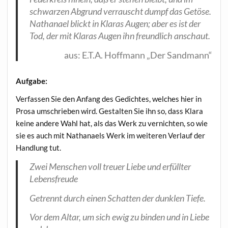
schwar­zen Abgrund ver­rauscht dumpf das Getö­se.
Natha­na­el blickt in Kla­ras Augen; aber es ist der
Tod, der mit Kla­ras Augen ihn freund­lich anschaut.
aus: E.T.A. Hoff­mann „Der Sandmann“
Auf­ga­be:
Ver­fas­sen Sie den Anfang des Gedich­tes, wel­ches hier in
Pro­sa umschrie­ben wird. Gestal­ten Sie ihn so, dass Kla­ra
kei­ne ande­re Wahl hat, als das Werk zu ver­nich­ten, so wie
sie es auch mit Natha­na­els Werk im wei­te­ren Ver­lauf der
Hand­lung tut.
Zwei Men­schen voll treu­er Lie­be und erfüll­ter
Lebensfreude
Getrennt durch einen Schat­ten der dunk­len Tiefe.
Vor dem Altar, um sich ewig zu bin­den und in Lie­be