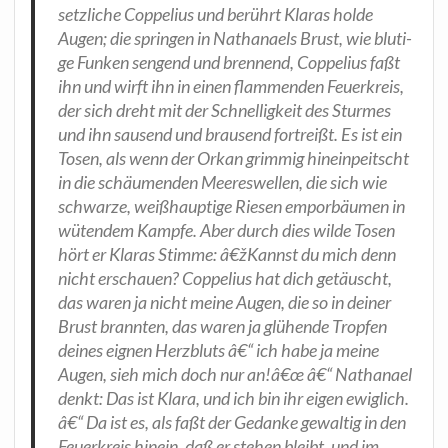
setz­li­che Cop­pe­li­us und berührt Kla­ras hol­de
Augen; die sprin­gen in Natha­na­els Brust, wie blu­ti­
ge Fun­ken sen­gend und bren­nend, Cop­pe­li­us faßt
ihn und wirft ihn in einen flam­men­den Feu­er­kreis,
der sich dreht mit der Schnel­lig­keit des Stur­mes
und ihn sau­send und brau­send fort­reißt. Es ist ein
Tosen, als wenn der Orkan grim­mig hin­ein­peitscht
in die schäu­men­den Mee­res­wel­len, die sich wie
schwar­ze, weiß­haup­ti­ge Rie­sen empor­bäu­men in
wüten­dem Kamp­fe. Aber durch dies wil­de Tosen
hört er Kla­ras Stim­me: â€žKannst du mich denn
nicht erschau­en? Cop­pe­li­us hat dich getäuscht,
das waren ja nicht mei­ne Augen, die so in dei­ner
Brust brann­ten, das waren ja glü­hen­de Trop­fen
dei­nes eig­nen Herz­bluts â€“ ich habe ja mei­ne
Augen, sieh mich doch nur an!â€œ â€“ Natha­na­el
denkt: Das ist Kla­ra, und ich bin ihr eigen ewig­lich.
â€“ Da ist es, als faßt der Gedan­ke gewal­tig in den
Feu­er­kreis hin­ein, daß er ste­hen bleibt, und im