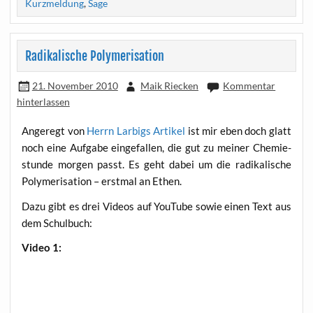
Kurzmeldung
,
Sage
Radikalische Polymerisation
21. November 2010
Maik Riecken
Kommentar
hinterlassen
Ange­regt von
Herrn Lar­bigs Arti­kel
ist mir eben doch glatt
noch eine Auf­ga­be ein­ge­fal­len, die gut zu mei­ner Che­mie­
stun­de mor­gen passt. Es geht dabei um die radi­ka­li­sche
Poly­me­ri­sa­ti­on – erst­mal an Ethen.
Dazu gibt es drei Vide­os auf You­Tube sowie einen Text aus
dem Schulbuch:
Video 1: