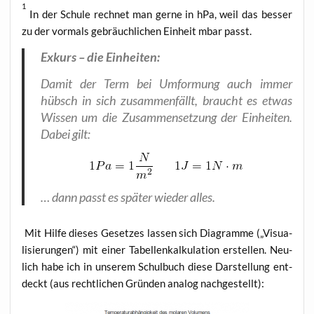
1
In der Schu­le rech­net man ger­ne in hPa, weil das bes­ser
zu der vor­mals gebräuch­li­chen Ein­heit mbar passt.
Exkurs – die Einheiten:
Damit der Term bei Umfor­mung auch immer
hübsch in sich zusam­men­fällt, braucht es etwas
Wis­sen um die Zusam­men­set­zung der Ein­hei­ten.
Dabei gilt:
… dann passt es spä­ter wie­der alles.
Mit Hil­fe die­ses Geset­zes las­sen sich Dia­gram­me („Visua­
li­sie­run­gen“) mit einer Tabel­len­kal­ku­la­ti­on erstel­len. Neu­
lich habe ich in unse­rem Schul­buch die­se Dar­stel­lung ent­
deckt (aus recht­li­chen Grün­den ana­log nachgestellt):