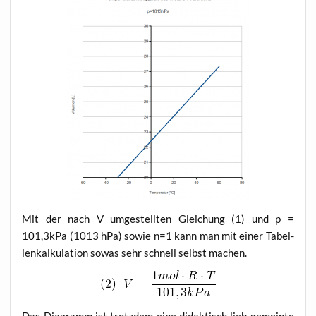
Mit der nach V umge­stell­ten Glei­chung (1) und p =
101,3kPa (1013 hPa) sowie n=1 kann man mit einer Tabel­
len­kal­ku­la­ti­on sowas sehr schnell selbst machen.
Das Dia­gramm ist trotz­dem eine didak­tisch lieb gemein­te