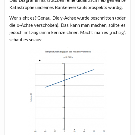
Kata­stro­phe und eines Ban­ken­ver­kaufs­pro­spekts würdig.
Wer sieht es? Genau. Die y‑Achse wur­de beschnit­ten (oder
die x‑Achse ver­scho­ben). Das kann man machen, soll­te es
jedoch im Dia­gramm kenn­zeich­nen. Macht man es „rich­tig“,
schaut es so aus: