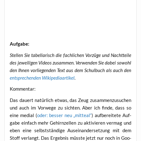
Auf­ga­be:
Stel­len Sie tabel­la­risch die fach­li­chen Vor­zü­ge und Nacht­tei­le
des jewei­li­gen Vide­os zusam­men. Ver­wen­den Sie dabei sowohl
den Ihnen vor­lie­gen­den Text aus dem Schul­buch als auch den
ent­spre­chen­den Wiki­pe­dia­ar­ti­kel
.
Kom­men­tar:
Das dau­ert natür­lich etwas, das Zeug zusam­men­zu­su­chen
und auch im Vor­we­ge zu sich­ten. Aber ich fin­de, dass so
eine medi­al (
oder: bes­ser neu „mit­te­al“
) auf­be­rei­te­te Auf­
ga­be ein­fach mehr Gehirn­zel­len zu akti­vie­ren ver­mag und
eben eine selbst­stän­di­ge Aus­ein­an­der­set­zung mit dem
Stoff ver­langt. Das Ergeb­nis müss­te jetzt nur noch in Goo­