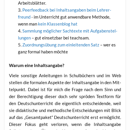
Arbeitsblätter.
Peer­feed­back bei Inhalts­an­ga­ben beim Leh­rer­
freund
- im Unter­richt gut anwend­ba­re Metho­de,
wenn man
kein Klas­sen­blog hat
Samm­lung mög­li­cher Sach­tex­te mit Auf­ga­ben­stel­
lun­gen
– gut ein­setz­bar bei teachsam.
Zuord­nungs­übung zum ein­lei­ten­den Satz
– wer es
ganz for­mal haben möchte
War­um eine Inhaltsangabe?
Vie­le sons­ti­ge Anlei­tun­gen in Schul­bü­chern und im Web
stel­len die for­ma­len Aspek­te der Inhalts­an­ga­be in den Mit­
tel­punkt. Dabei ist für mich die Fra­ge nach dem Sinn und
der Berech­ti­gung die­ser doch sehr sprö­den Text­form für
den Deutsch­un­ter­richt die eigent­lich ent­schei­den­de, weil
sie didak­ti­sche und metho­di­sche Ent­schei­dun­gen mit Blick
auf das „Gesamt­pa­ket“ Deutsch­un­ter­richt erst ermög­licht.
Die­ser Fokus geht ver­lo­ren, wenn die Inhalts­an­ga­be