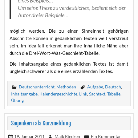
eines Beispiels…
Um sei­ne The­se zu ver­deut­li­chen, bedient sich der
Autor drei­er Beispiele…
mög­lich wer­den. Die zu einer Sinn­ein­heit gehö­ri­gen
Abschnit­te kön­nen in gedank­li­chen Tex­ten weit ver­streut
sein. Im Ide­al­fall erkennt man ihre inhalt­li­che Nähe aber
durch die Drei-Wort-Was-Geschieht-Tabelle.
Die Inhalts­an­ga­be eines gedank­li­chen Tex­tes ist damit
ungleich schwe­rer als die eines erzäh­len­den Textes.
Deutschunterricht
,
Methoden
Aufgabe
,
Deutsch
,
Inhaltsangabe
,
Kalendergeschichte
,
Link
,
Sachtext
,
Tabelle
,
Übung
Sagenkern als Kurzmeldung
19. Januar 2011
Maik Riecken
Ein Kommentar