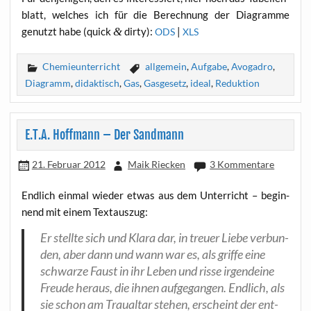
blatt, wel­ches ich für die Berech­nung der Dia­gram­me
genutzt habe (quick
&
dir­ty):
|
ODS
XLS
Chemieunterricht
allgemein
,
Aufgabe
,
Avogadro
,
Diagramm
,
didaktisch
,
Gas
,
Gasgesetz
,
ideal
,
Reduktion
E.T.A. Hoffmann – Der Sandmann
21. Februar 2012
Maik Riecken
3 Kommentare
End­lich ein­mal wie­der etwas aus dem Unter­richt – begin­
nend mit einem Textauszug:
Er stell­te sich und Kla­ra dar, in treu­er Lie­be ver­bun­
den, aber dann und wann war es, als grif­fe eine
schwar­ze Faust in ihr Leben und ris­se irgend­ei­ne
Freu­de her­aus, die ihnen auf­ge­gan­gen. End­lich, als
sie schon am Trau­al­tar ste­hen, erscheint der ent­