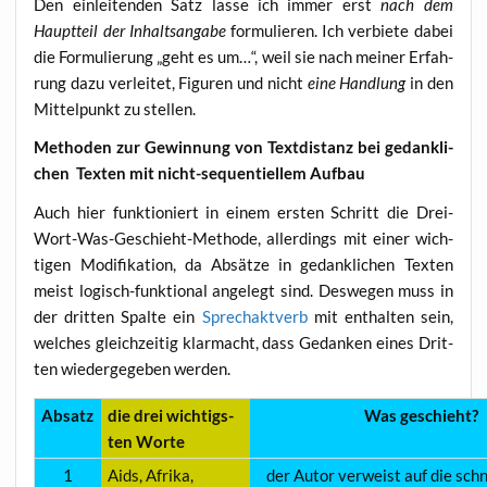
Den ein­lei­ten­den Satz las­se ich immer erst
nach dem
Haupt­teil der Inhalts­an­ga­be
for­mu­lie­ren. Ich ver­bie­te dabei
die For­mu­lie­rung „geht es um…“, weil sie nach mei­ner Erfah­
rung dazu ver­lei­tet, Figu­ren und nicht
eine Hand­lung
in den
Mit­tel­punkt zu stellen.
Metho­den zur Gewin­nung von Text­di­stanz
bei gedank­li­
chen Tex­ten mit nicht-sequen­ti­el­lem Aufbau
Auch hier funk­tio­niert in einem ers­ten Schritt die
Drei-
Wort-Was-Geschieht-Metho­de, aller­dings mit einer wich­
ti­gen Modi­fi­ka­ti­on, da Absät­ze in gedank­li­chen Tex­ten
meist logisch-funk­tio­nal ange­legt sind. Des­we­gen muss in
der drit­ten Spal­te ein
Sprech­akt­verb
mit ent­hal­ten sein,
wel­ches gleich­zei­tig klar­macht, dass Gedan­ken eines Drit­
ten wie­der­ge­ge­ben werden.
Absatz
die drei wich­tigs­
Was geschieht?
ten Worte
1
Aids, Afri­ka,
der Autor ver­weist auf die schne