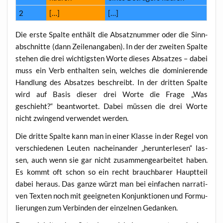
2
[…]
[…]
Die ers­te Spal­te ent­hält die Absatz­num­mer oder die Sinn­
ab­schnit­te (dann Zei­len­an­ga­ben). In der der zwei­ten Spal­te
ste­hen die drei wich­tigs­ten Wor­te die­ses Absat­zes – dabei
muss ein Verb ent­hal­ten sein, wel­ches die domi­nie­ren­de
Hand­lung des Absat­zes beschreibt. In der drit­ten Spal­te
wird auf Basis die­ser drei Wor­te die Fra­ge „Was
geschieht?“ beant­wor­tet. Dabei müs­sen die drei Wor­te
nicht zwin­gend ver­wen­det werden.
Die drit­te Spal­te kann man in einer Klas­se in der Regel von
ver­schie­de­nen Leu­ten nach­ein­an­der „her­un­ter­le­sen“ las­
sen, auch wenn sie gar nicht zusam­men­ge­ar­bei­tet haben.
Es kommt oft schon so ein recht brauch­ba­rer Haupt­teil
dabei her­aus. Das gan­ze würzt man bei ein­fa­chen nar­ra­ti­
ven Tex­ten noch mit geeig­ne­ten Kon­junk­tio­nen und For­mu­
lie­run­gen zum Ver­bin­den der ein­zel­nen Gedanken.