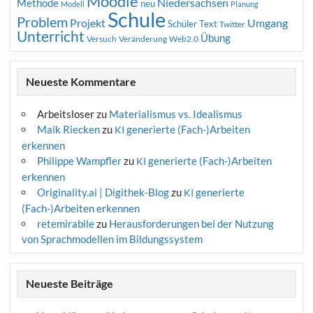
Moodle
Niedersachsen
Methode
neu
Modell
Planung
Schule
Problem
Projekt
Umgang
Schüler
Text
Twitter
Unterricht
Übung
Versuch
Web2.0
Veränderung
Neueste Kommentare
Arbeitsloser
zu
Materialismus vs. Idealismus
Maik Riecken
zu
generierte (Fach-)Arbeiten
KI
erkennen
Philippe Wampfler
zu
generierte (Fach-)Arbeiten
KI
erkennen
Originality.ai | Digithek-Blog
zu
generierte
KI
(Fach-)Arbeiten erkennen
retemirabile
zu
Herausforderungen bei der Nutzung
von Sprachmodellen im Bildungssystem
Neueste Beiträge