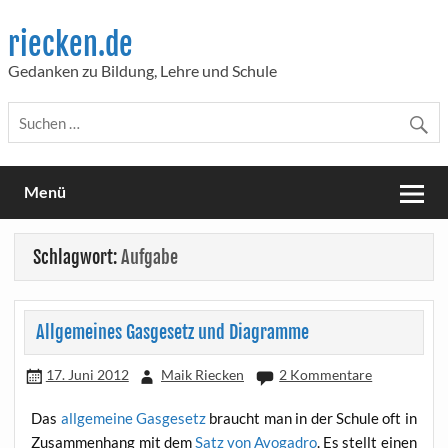
Skip
to
riecken.de
content
Gedanken zu Bildung, Lehre und Schule
Menü
Schlagwort:
Aufgabe
Allgemeines Gasgesetz und Diagramme
17. Juni 2012
Maik Riecken
2 Kommentare
Das
all­ge­mei­ne Gas­ge­setz
braucht man in der Schu­le oft in
Zusam­men­hang mit dem
Satz von Avo­ga­dro
. Es stellt einen