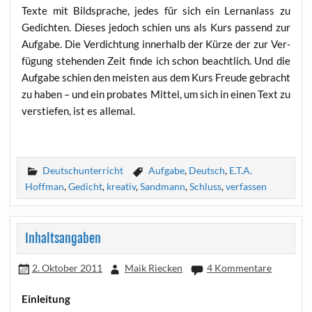
Tex­te mit Bild­spra­che, jedes für sich ein Lern­an­lass zu
Gedich­ten. Die­ses jedoch schien uns als Kurs pas­send zur
Auf­ga­be. Die Ver­dich­tung inner­halb der Kür­ze der zur Ver­
fü­gung ste­hen­den Zeit fin­de ich schon beacht­lich. Und die
Auf­ga­be schien den meis­ten aus dem Kurs Freu­de gebracht
zu haben – und ein pro­ba­tes Mit­tel, um sich in einen Text zu
ver­s­tie­fen, ist es allemal.
Deutschunterricht
Aufgabe
,
Deutsch
,
E.T.A.
Hoffman
,
Gedicht
,
kreativ
,
Sandmann
,
Schluss
,
verfassen
Inhaltsangaben
2. Oktober 2011
Maik Riecken
4 Kommentare
Ein­lei­tung