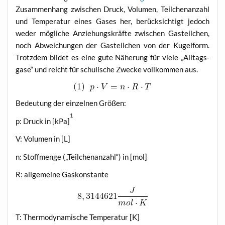
Zusam­men­hang zwi­schen Druck, Volu­men, Teil­chen­an­zahl
und Tem­pe­ra­tur eines Gases her, berück­sich­tigt jedoch
weder mög­li­che Anzie­hungs­kräf­te zwi­schen Gas­teil­chen,
noch Abwei­chun­gen der Gas­teil­chen von der Kugel­form.
Trotz­dem bil­det es eine gute Nähe­rung für vie­le „All­tags­
ga­se“ und reicht für schu­li­sche Zwe­cke voll­kom­men aus.
Bedeu­tung der ein­zel­nen Größen:
1
p: Druck in [kPa]
V: Volu­men in [L]
n: Stoff­men­ge („Teil­chen­an­zahl“) in [mol]
R: all­ge­mei­ne Gaskonstante
T: Ther­mo­dy­na­mi­sche Tem­pe­ra­tur [K]