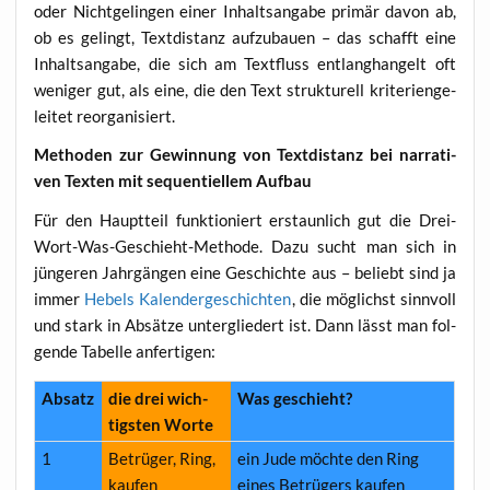
oder Nicht­ge­lin­gen einer Inhalts­an­ga­be pri­mär davon ab,
ob es gelingt, Text­di­stanz auf­zu­bau­en – das schafft eine
Inhalts­an­ga­be, die sich am Text­fluss ent­lang­han­gelt oft
weni­ger gut, als eine, die den Text struk­tu­rell kri­te­ri­en­ge­
lei­tet reorganisiert.
Metho­den zur Gewin­nung von Text­di­stanz
bei nar­ra­ti­
ven Tex­ten mit sequen­ti­el­lem Aufbau
Für den Haupt­teil funk­tio­niert erstaun­lich gut die Drei-
Wort-Was-Geschieht-Metho­de. Dazu sucht man sich in
jün­ge­ren Jahr­gän­gen eine Geschich­te aus – beliebt sind ja
immer
Hebels Kalen­der­ge­schich­ten
, die mög­lichst sinn­voll
und stark in Absät­ze unter­glie­dert ist. Dann lässt man fol­
gen­de Tabel­le anfertigen:
Absatz
die drei wich­
Was geschieht?
tigs­ten Worte
1
Betrü­ger, Ring,
ein Jude möch­te den Ring
kaufen
eines Betrü­gers kaufen