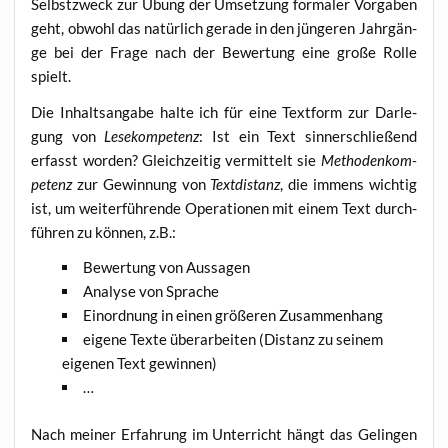
Selbst­zweck zur Übung der Umset­zung for­ma­ler Vor­ga­ben
geht, obwohl das natür­lich gera­de in den jün­ge­ren Jahr­gän­
ge bei der Fra­ge nach der Bewer­tung eine gro­ße Rol­le
spielt.
Die Inhalts­an­ga­be hal­te ich für eine Text­form zur Dar­le­
gung von
Lese­kom­pe­tenz
: Ist ein Text sin­nerschlie­ßend
erfasst wor­den? Gleich­zei­tig ver­mit­telt sie
Metho­den­kom­
pe­tenz
zur Gewin­nung von
Text­di­stanz
, die immens wich­tig
ist, um wei­ter­füh­ren­de Ope­ra­tio­nen mit einem Text durch­
füh­ren zu kön­nen, z.B.:
Bewer­tung von Aussagen
Ana­ly­se von Sprache
Ein­ord­nung in einen grö­ße­ren Zusammenhang
eige­ne Tex­te über­ar­bei­ten (Distanz zu sei­nem
eige­nen Text gewinnen)
…
Nach mei­ner Erfah­rung im Unter­richt hängt das Gelin­gen