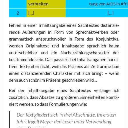
verbreiten
tung von
in Afr
AIDS
2
[…]
[…]
Feh­len in einer Inhalts­an­ga­be eines Sach­tex­tes distan­zie­
ren­de Äuße­run­gen in Form von Sprech­akt­ver­ben oder
gram­ma­tisch anspruchs­vol­ler in Form des Kon­junk­tivs,
wer­den Ori­gi­nal­text und Inhalts­ga­be sprach­lich kaum
unter­scheid­bar und ein Nach­er­zäh­lungs­cha­rak­ter der
bestim­men­de sein. Das pas­siert bei Inhalts­an­ga­ben nar­ra­
ti­ver Tex­te eher nicht, weil das Prä­sens als Zeit­form schon
einen distan­zie­ren­den Cha­rak­ter mit sich bringt – wenn
denn auch schön im Prä­sens geschrie­ben wird…
Bei der Inhalts­an­ga­be eines Sach­tex­tes ver­lan­ge ich
zusätz­lich, dass Absät­ze zu grö­ße­ren Sinn­ein­hei­ten kom­bi­
niert wer­den, so dass For­mu­lie­run­gen wie:
Der Text glie­dert sich in drei Abschnit­te. Im ers­ten
führt Ingolf Mey­er den Leser unter Ver­wen­dung