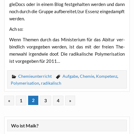
g­le­Docs oder in einem Blog fest­ge­hal­ten wer­den und dann
noch durch die Grup­pe aufbereitet/zur Essenz ein­ge­dampft
werden.
Ach so:
Wenn The­men durch das Minis­te­ri­um für das Abitur ver­
bind­lich vor­ge­ge­ben wer­den, ist das mit der frei­en The­
men­wahl irgend­wie doof. Die radi­ka­li­sche Poly­me­ri­sa­ti­on
ist vor­ge­ge­ben für 2011…
Chemieunterricht
Aufgabe
,
Chemie
,
Kompetenz
,
Polymerisation
,
radikalisch
«
1
2
3
4
»
Wo ist Maik?