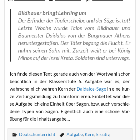
Bild­hau­er bringt Lehr­ling um
Der Erfin­der der Töp­fer­schei­be und der Säge ist tot!
Letz­te Woche wur­de Talos vom Bild­hau­er und
Bau­meis­ter Dai­da­los von der Burg­mau­er Athens
her­un­ter­ge­sto­ßen. Der Täter begang die Flucht. Er
nahm sei­nen Sohn mit. Zur­zeit weilt er bei König
Minos auf der Insel Kre­ta. Sol­da­ten sind unterwegs.
Ich fin­de die­sen Text gera­de auch von der Wort­wahl schon
beacht­lich in der Klas­sen­stu­fe 6. Auf­ga­be war es, den
wahr­schein­lich wah­ren Kern der
Dai­da­los-Sage
in eine kur­
ze Zei­tungs­mel­dung zu trans­for­mie­ren. Ein­bet­tet war die­
se Auf­ga­be ich eine Ein­heit über Sagen, bzw. auch ver­schie­
de­ne Typen von Sagen. Eigent­lich auch eine schö­ne Vor­
übung für die Inhaltsangabe…
Deutschunterricht
Aufgabe
,
Kern
,
kreativ
,