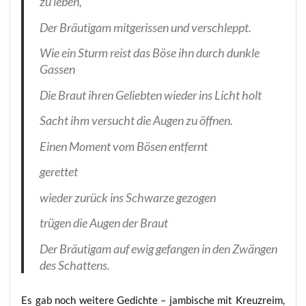
zu leben,
Der Bräu­ti­gam mit­ge­ris­sen und verschleppt.
Wie ein Sturm reist das Böse ihn durch dunk­le
Gassen
Die Braut ihren Gelieb­ten wie­der ins Licht holt
Sacht ihm ver­sucht die Augen zu öffnen.
Einen Moment vom Bösen entfernt
geret­tet
wie­der zurück ins Schwar­ze gezogen
trü­gen die Augen der Braut
Der Bräu­ti­gam auf ewig gefan­gen in den Zwän­gen
des Schattens.
Es gab noch wei­te­re Gedich­te – jam­bi­sche mit Kreuz­reim,