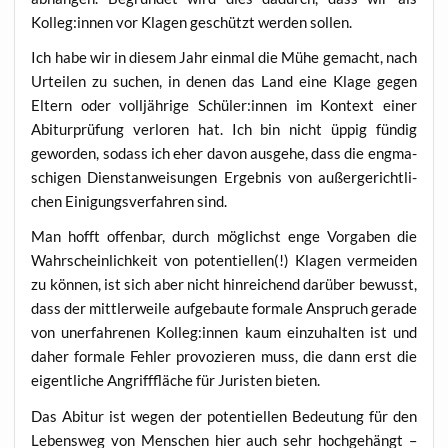
Kolleg:innen vor Kla­gen geschützt wer­den sollen.
Ich habe wir in die­sem Jahr ein­mal die Mühe gemacht, nach
Urtei­len zu suchen, in denen das Land eine Kla­ge gegen
Eltern oder voll­jäh­ri­ge Schüler:innen im Kon­text einer
Abitur­prü­fung ver­lo­ren hat. Ich bin nicht üppig fün­dig
gewor­den, sodass ich eher davon aus­ge­he, dass die eng­ma­
schi­gen Dienst­an­wei­sun­gen Ergeb­nis von außer­ge­richt­li­
chen Eini­gungs­ver­fah­ren sind.
Man hofft offen­bar, durch mög­lichst enge Vor­ga­ben die
Wahr­schein­lich­keit von poten­ti­el­len(!) Kla­gen ver­mei­den
zu kön­nen, ist sich aber nicht hin­rei­chend dar­über bewusst,
dass der mitt­ler­wei­le auf­ge­bau­te for­ma­le Anspruch gera­de
von uner­fah­re­nen Kolleg:innen kaum ein­zu­hal­ten ist und
daher for­ma­le Feh­ler pro­vo­zie­ren muss, die dann erst die
eigent­li­che Angriff­flä­che für Juris­ten bieten.
Das Abitur ist wegen der poten­ti­el­len Bedeu­tung für den
Lebens­weg von Men­schen hier auch sehr hoch­ge­hängt –