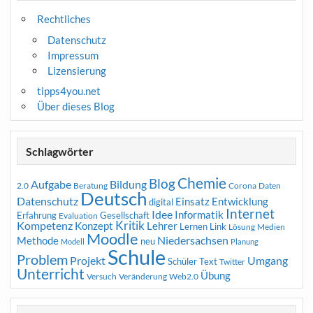
Rechtliches
Datenschutz
Impressum
Lizensierung
tipps4you.net
Über dieses Blog
Schlagwörter
Chemie
Blog
Aufgabe
Bildung
2.0
Beratung
Corona
Daten
Deutsch
Datenschutz
Entwicklung
Einsatz
digital
Internet
Idee
Informatik
Erfahrung
Gesellschaft
Evaluation
Kritik
Kompetenz
Konzept
Lehrer
Lernen
Link
Medien
Lösung
Moodle
Niedersachsen
Methode
neu
Modell
Planung
Schule
Problem
Projekt
Umgang
Schüler
Text
Twitter
Unterricht
Übung
Versuch
Web2.0
Veränderung