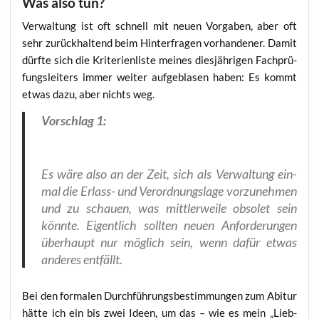
Was also tun?
Ver­wal­tung ist oft schnell mit neu­en Vor­ga­ben, aber oft
sehr zurück­hal­tend beim Hin­ter­fra­gen vor­han­de­ner. Damit
dürf­te sich die Kri­te­ri­en­lis­te mei­nes dies­jäh­ri­gen Fach­prü­
fungs­lei­ters immer wei­ter auf­ge­bla­sen haben: Es kommt
etwas dazu, aber nichts weg.
Vor­schlag 1:
Es wäre also an der Zeit, sich als Ver­wal­tung ein­
mal die Erlass- und Ver­ord­nungs­la­ge vor­zu­neh­men
und zu schau­en, was mitt­ler­wei­le obso­let sein
könn­te. Eigent­lich soll­ten neu­en Anfor­de­run­gen
über­haupt nur mög­lich sein, wenn dafür etwas
ande­res entfällt.
Bei den for­ma­len Durch­füh­rungs­be­stim­mun­gen zum Abitur
hät­te ich ein bis zwei Ideen, um das – wie es mein „Lieb­