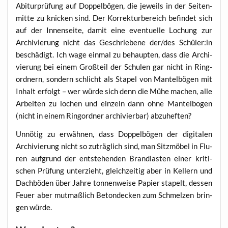
Abitur­prü­fung auf Dop­pel­bö­gen, die jeweils in der Sei­ten­
mit­te zu kni­cken sind. Der Kor­rek­tur­be­reich befin­det sich
auf der Innen­sei­te, damit eine even­tu­el­le Lochung zur
Archi­vie­rung nicht das Geschrie­be­ne der/des Schüler:in
beschä­digt. Ich wage ein­mal zu behaup­ten, dass die Archi­
vie­rung bei einem Groß­teil der Schu­len gar nicht in Ring­
ord­nern, son­dern schlicht als Sta­pel von Man­tel­bö­gen mit
Inhalt erfolgt – wer wür­de sich denn die Mühe machen, alle
Arbei­ten zu lochen und ein­zeln dann ohne Man­tel­bo­gen
(nicht in einem Ring­ord­ner archi­vier­bar) abzuheften?
Unnö­tig zu erwäh­nen, dass Dop­pel­bö­gen der digi­ta­len
Archi­vie­rung nicht so zuträg­lich sind, man Sitz­mö­bel in Flu­
ren auf­grund der ent­ste­hen­den Brand­las­ten einer kri­ti­
schen Prü­fung unter­zieht, gleich­zei­tig aber in Kel­lern und
Dach­bö­den über Jah­re ton­nen­wei­se Papier sta­pelt, des­sen
Feu­er aber mut­maß­lich Beton­de­cken zum Schmel­zen brin­
gen würde.