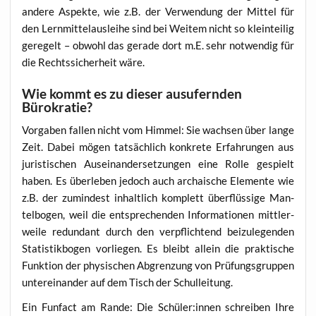
ande­re Aspek­te, wie z.B. der Ver­wen­dung der Mit­tel für
den Lern­mit­tel­aus­lei­he sind bei Wei­tem nicht so klein­tei­lig
gere­gelt – obwohl das gera­de dort m.E. sehr not­wen­dig für
die Rechts­si­cher­heit wäre.
Wie kommt es zu dieser ausufernden
Bürokratie?
Vor­ga­ben fal­len nicht vom Him­mel: Sie wach­sen über lan­ge
Zeit. Dabei mögen tat­säch­lich kon­kre­te Erfah­run­gen aus
juris­ti­schen Aus­ein­an­der­set­zun­gen eine Rol­le gespielt
haben. Es über­le­ben jedoch auch archai­sche Ele­men­te wie
z.B. der zumin­dest inhalt­lich kom­plett über­flüs­si­ge Man­
tel­bo­gen, weil die ent­spre­chen­den Infor­ma­tio­nen mitt­ler­
wei­le red­un­dant durch den ver­pflich­tend bei­zu­le­gen­den
Sta­tis­tik­bo­gen vor­lie­gen. Es bleibt allein die prak­ti­sche
Funk­ti­on der phy­si­schen Abgren­zung von Prü­fungs­grup­pen
unter­ein­an­der auf dem Tisch der Schulleitung.
Ein Fun­fact am Ran­de: Die Schüler:innen schrei­ben Ihre