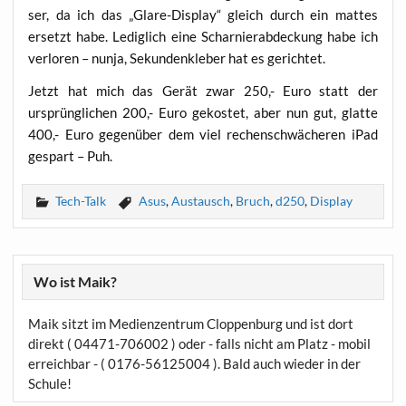
ser, da ich das „Gla­re-Dis­play“ gleich durch ein mat­tes
ersetzt habe. Ledig­lich eine Schar­nier­ab­de­ckung habe ich
ver­lo­ren – nun­ja, Sekun­den­kle­ber hat es gerichtet.
Jetzt hat mich das Gerät zwar 250,- Euro statt der
ursprüng­li­chen 200,- Euro gekos­tet, aber nun gut, glat­te
400,- Euro gegen­über dem viel rechen­schwä­che­ren iPad
gespart – Puh.
Tech-Talk
Asus
,
Austausch
,
Bruch
,
d250
,
Display
Wo ist Maik?
Maik sitzt im Medienzentrum Cloppenburg und ist dort
direkt ( 04471-706002 ) oder - falls nicht am Platz - mobil
erreichbar - ( 0176-56125004 ). Bald auch wieder in der
Schule!