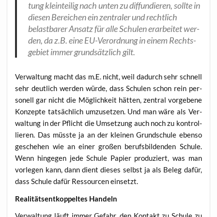
tung klein­tei­lig nach unten zu dif­fun­die­ren, soll­te in
die­sen Berei­chen ein zen­tra­ler und recht­lich
belast­ba­rer Ansatz für alle Schu­len erar­bei­tet wer­
den, da z.B. eine EU-Ver­ord­nung in einem Rechts­
ge­biet immer grund­sätz­lich gilt.
Ver­wal­tung macht das m.E. nicht, weil dadurch sehr schnell
sehr deut­lich wer­den wür­de, dass Schu­len schon rein per­
so­nell gar nicht die Mög­lich­keit hät­ten, zen­tral vor­ge­be­ne
Kon­zep­te tat­säch­lich umzu­set­zen. Und man wäre als Ver­
wal­tung in der Pflicht die Umset­zung auch noch zu kon­trol­
lie­ren. Das müss­te ja an der klei­nen Grund­schu­le eben­so
gesche­hen wie an einer gro­ßen berufs­bil­den­den Schu­le.
Wenn hin­ge­gen jede Schu­le Papier pro­du­ziert, was man
vor­le­gen kann, dann dient die­ses selbst ja als Beleg dafür,
dass Schu­le dafür Res­sour­cen einsetzt.
Rea­li­täts­ent­kop­pel­tes Handeln
Ver­wal­tung läuft immer Gefahr, den Kon­takt zu Schu­le zu