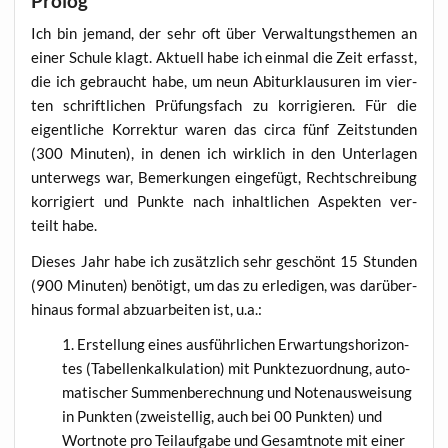
Prolog
Ich bin jemand, der sehr oft über Ver­wal­tungs­the­men an
einer Schu­le klagt. Aktu­ell habe ich ein­mal die Zeit erfasst,
die ich gebraucht habe, um neun Abitur­klau­su­ren im vier­
ten schrift­li­chen Prü­fungs­fach zu kor­ri­gie­ren. Für die
eigent­li­che Kor­rek­tur waren das cir­ca fünf Zeit­stun­den
(300 Minu­ten), in denen ich wirk­lich in den Unter­la­gen
unter­wegs war, Bemer­kun­gen ein­ge­fügt, Recht­schrei­bung
kor­ri­giert und Punk­te nach inhalt­li­chen Aspek­ten ver­
teilt habe.
Die­ses Jahr habe ich zusätz­lich sehr geschönt 15 Stun­den
(900 Minu­ten) benö­tigt, um das zu erle­di­gen, was dar­über­
hin­aus for­mal abzu­ar­bei­ten ist, u.a.:
Erstel­lung eines aus­führ­li­chen Erwar­tungs­ho­ri­zon­
tes (Tabel­len­kal­ku­la­ti­on) mit Punk­te­zu­ord­nung, auto­
ma­ti­scher Sum­men­be­rech­nung und Noten­aus­wei­sung
in Punk­ten (zwei­stel­lig, auch bei 00 Punk­ten) und
Wort­no­te pro Teil­auf­ga­be und Gesamt­no­te mit einer