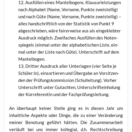
Aus­fül­len eines Man­tel­bo­gens. Klau­sur­leis­tun­gen
nach Alpha­bet (Name, Vor­na­me, Punk­te zwei­stel­lig)
und nach Güte (Name, Vor­na­me, Punk­te zwei­stel­lig) –
alles hand­schrift­lich von der Sta­tis­tik von Punkt 9
abge­schrie­ben, wäre fai­rer­wei­se aus als ein­ge­kleb­ter
Aus­druck mög­lich. Zwei­fa­ches Aus­fül­len des Noten­
spie­gels (ein­mal unter der alpha­be­ti­schen Lis­te, ein­
mal unter der Lis­te nach Güte). Unter­schrift auf dem
Mantelbogen.
Drit­ter Aus­druck aller Unter­la­gen (vier Sei­te je
Schüler:in), ein­sor­tie­ren und Über­ga­be an Vor­sit­zen­
den der Prü­fungs­kom­mis­si­on (Schul­lei­tung). Vor­her
Unter­schrift unter Gut­ach­ten, Unter­schrift­ein­ho­lung
der Kor­re­fe­ren­tin und der Fachprüfungsleitung.
An über­haupt kei­ner Stel­le ging es in die­sen Jahr um
inhalt­li­che Aspek­te oder Din­ge, die zu einer Ver­än­de­rung
mei­ner Beno­tung geführt hät­ten. Die Zusam­men­ar­beit
ver­läuft bei uns immer kol­le­gi­al, d.h. Recht­schrei­bung