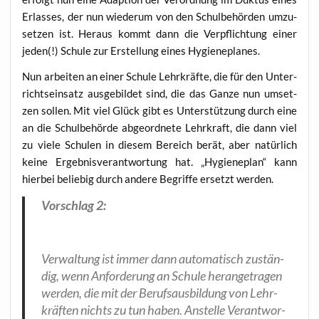
Erlas­ses, der nun wie­der­um von den Schul­be­hör­den umzu­
set­zen ist. Her­aus kommt dann die Ver­pflich­tung einer
jeden(!) Schu­le zur Erstel­lung eines Hygieneplanes.
Nun arbei­ten an einer Schu­le Lehr­kräf­te, die für den Unter­
richts­ein­satz aus­ge­bil­det sind, die das Gan­ze nun umset­
zen sol­len. Mit viel Glück gibt es Unter­stüt­zung durch eine
an die Schul­be­hör­de abge­ord­ne­te Lehr­kraft, die dann viel
zu vie­le Schu­len in die­sem Bereich berät, aber natür­lich
kei­ne Ergeb­nis­ver­ant­wor­tung hat. „Hygie­ne­plan“ kann
hier­bei belie­big durch ande­re Begrif­fe ersetzt werden.
Vor­schlag 2:
Ver­wal­tung ist immer dann auto­ma­tisch zustän­
dig, wenn Anfor­de­rung an Schu­le her­an­ge­tra­gen
wer­den, die mit der Berufs­aus­bil­dung von Lehr­
kräf­ten nichts zu tun haben. Anstel­le Ver­ant­wor­