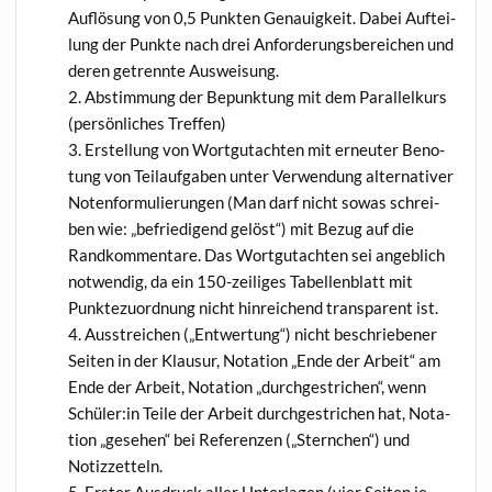
Auf­lö­sung von 0,5 Punk­ten Genau­ig­keit. Dabei Auf­tei­
lung der Punk­te nach drei Anfor­de­rungs­be­rei­chen und
deren getrenn­te Ausweisung.
Abstim­mung der Bepunk­tung mit dem Par­al­lel­kurs
(per­sön­li­ches Treffen)
Erstel­lung von Wort­gut­ach­ten mit erneu­ter Beno­
tung von Teil­auf­ga­ben unter Ver­wen­dung alter­na­ti­ver
Noten­for­mu­lie­run­gen (Man darf nicht sowas schrei­
ben wie: „befrie­di­gend gelöst“) mit Bezug auf die
Rand­kom­men­ta­re. Das Wort­gut­ach­ten sei angeb­lich
not­wen­dig, da ein 150-zei­li­ges Tabel­len­blatt mit
Punk­te­zu­ord­nung nicht hin­rei­chend trans­pa­rent ist.
Aus­strei­chen („Ent­wer­tung“) nicht beschrie­be­ner
Sei­ten in der Klau­sur, Nota­ti­on „Ende der Arbeit“ am
Ende der Arbeit, Nota­ti­on „durch­ge­stri­chen“, wenn
Schüler:in Tei­le der Arbeit durch­ge­stri­chen hat, Nota­
ti­on „gese­hen“ bei Refe­ren­zen („Stern­chen“) und
Notizzetteln.