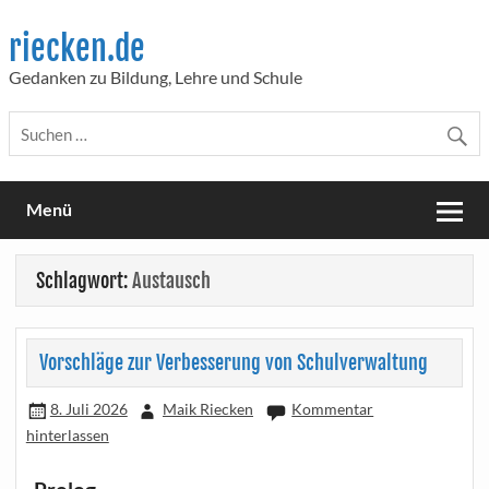
Skip
to
riecken.de
content
Gedanken zu Bildung, Lehre und Schule
Menü
Schlagwort:
Austausch
Vorschläge zur Verbesserung von Schulverwaltung
8. Juli 2026
Maik Riecken
Kommentar
hinterlassen