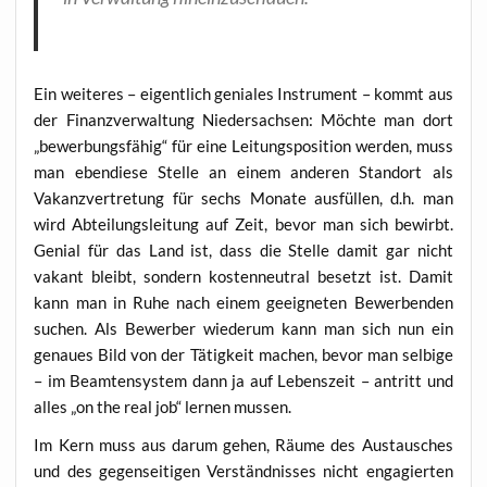
Ein wei­te­res – eigent­lich genia­les Instru­ment – kommt aus
der Finanz­ver­wal­tung Nie­der­sach­sen: Möch­te man dort
„bewer­bungs­fä­hig“ für eine Lei­tungs­po­si­ti­on wer­den, muss
man eben­die­se Stel­le an einem ande­ren Stand­ort als
Vakanz­ver­tre­tung für sechs Mona­te aus­fül­len, d.h. man
wird Abtei­lungs­lei­tung auf Zeit, bevor man sich bewirbt.
Geni­al für das Land ist, dass die Stel­le damit gar nicht
vakant bleibt, son­dern kos­ten­neu­tral besetzt ist. Damit
kann man in Ruhe nach einem geeig­ne­ten Bewer­ben­den
suchen. Als Bewer­ber wie­der­um kann man sich nun ein
genau­es Bild von der Tätig­keit machen, bevor man sel­bi­ge
– im Beam­ten­sys­tem dann ja auf Lebens­zeit – antritt und
alles „on the real job“ ler­nen mussen.
Im Kern muss aus dar­um gehen, Räu­me des Aus­tau­sches
und des gegen­sei­ti­gen Ver­ständ­nis­ses nicht enga­gier­ten