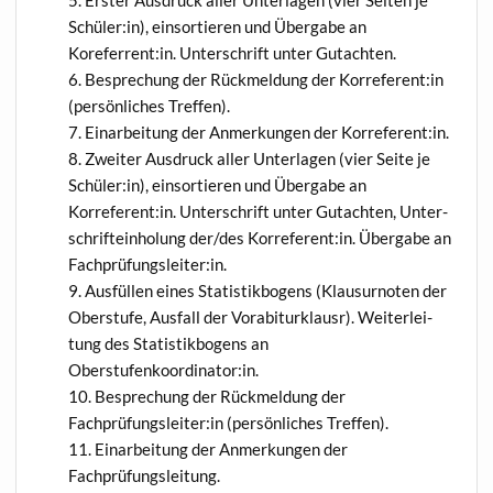
Ers­ter Aus­druck aller Unter­la­gen (vier Sei­ten je
Schüler:in), ein­sor­tie­ren und Über­ga­be an
Koreferrent:in. Unter­schrift unter Gutachten.
Bespre­chung der Rück­mel­dung der Korreferent:in
(per­sön­li­ches Treffen).
Ein­ar­bei­tung der Anmer­kun­gen der Korreferent:in.
Zwei­ter Aus­druck aller Unter­la­gen (vier Sei­te je
Schüler:in), ein­sor­tie­ren und Über­ga­be an
Korreferent:in. Unter­schrift unter Gut­ach­ten, Unter­
schrift­ein­ho­lung der/des Korreferent:in. Über­ga­be an
Fachprüfungsleiter:in.
Aus­fül­len eines Sta­tis­tik­bo­gens (Klau­sur­no­ten der
Ober­stu­fe, Aus­fall der Vor­ab­i­tur­klausr). Wei­ter­lei­
tung des Sta­tis­tik­bo­gens an
Oberstufenkoordinator:in.
Bespre­chung der Rück­mel­dung der
Fachprüfungsleiter:in (per­sön­li­ches Treffen).
Ein­ar­bei­tung der Anmer­kun­gen der
Fachprüfungsleitung.