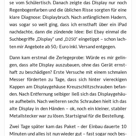
se vom Schü­ler­tisch. Danach zeig­te das Dis­play nur noch
Regen­bo­gen­far­ben und die übli­chen Ris­se sorg­ten für eine
kla­re Dia­gno­se: Dis­play­bruch. Nach anfäng­li­chem Hadern,
was sogar so weit ging, dass ich ernst­haft über ein iPad
nach­dach­te, dann die zün­den­de Idee: Bei Ebay ein­mal die
Such­be­grif­fe „Dis­play“ und „
“ ein­ge­tippt – schon lach­
D250
ten mir Ange­bo­te ab 50,- Euro inkl. Ver­sand entgegen.
Dann kam erst­mal die Zer­le­ge­pro­be: Wür­de es mir gelin­
gen, dass alte Dis­play aus­zu­bau­en, ohne das Gerät ernst­
haft zu beschä­di­gen? Ers­te Ver­su­che mit einem schma­len
Mes­ser för­der­ten zu Tage, dass sich hin­ter vier­ecki­gen
Kap­pen am Dis­play­ge­häu­se Kreuz­schlitz­schrau­ben befan­
den. Nach Ent­fer­nung sel­bi­ger ließ sich das Dis­play­ge­häu­
se auf­he­beln. Nach wei­te­ren sechs Schrau­ben hielt ich das
alte Dis­play in den Hän­den – ok, noch ein klei­ner, sta­bi­ler
Metall­ste­cker war zu lösen. Start­si­gnal für die Bestellung.
Zwei Tage spä­ter kam das Paket – der Ein­bau dau­er­te 10
Minu­ten und alles ist nun wie­der gut – fast sogar noch bes­