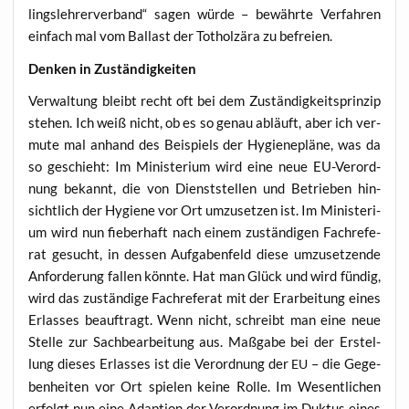
lings­leh­rer­ver­band“ sagen wür­de – bewähr­te Ver­fah­ren
ein­fach mal vom Bal­last der Tot­holz­ära zu befreien.
Den­ken in Zuständigkeiten
Ver­wal­tung bleibt recht oft bei dem Zustän­dig­keits­prin­zip
ste­hen. Ich weiß nicht, ob es so genau abläuft, aber ich ver­
mu­te mal anhand des Bei­spiels der Hygie­ne­plä­ne, was da
so geschieht: Im Minis­te­ri­um wird eine neue EU-Ver­ord­
nung bekannt, die von Dienst­stel­len und Betrie­ben hin­
sicht­lich der Hygie­ne vor Ort umzu­set­zen ist. Im Minis­te­ri­
um wird nun fie­ber­haft nach einem zustän­di­gen Fach­re­fe­
rat gesucht, in des­sen Auf­ga­ben­feld die­se umzu­set­zen­de
Anfor­de­rung fal­len könn­te. Hat man Glück und wird fün­dig,
wird das zustän­di­ge Fach­re­fe­rat mit der Erar­bei­tung eines
Erlas­ses beauf­tragt. Wenn nicht, schreibt man eine neue
Stel­le zur Sach­be­ar­bei­tung aus. Maß­ga­be bei der Erstel­
lung die­ses Erlas­ses ist die Ver­ord­nung der
– die Gege­
EU
ben­hei­ten vor Ort spie­len kei­ne Rol­le. Im Wesent­li­chen
erfolgt nun eine Adap­ti­on der Ver­ord­nung im Duk­tus eines