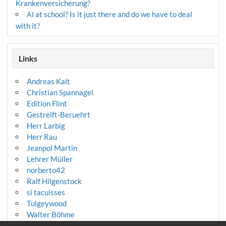
Krankenversicherung?
at school? Is it just there and do we have to deal
AI
with it?
Links
Andreas Kalt
Christian Spannagel
Edition Flint
Gestreift-Beruehrt
Herr Larbig
Herr Rau
Jeanpol Martin
Lehrer Müller
norberto42
Ralf Hilgenstock
si tacuisses
Tulgeywood
Walter Böhme