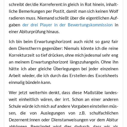
schreibt der/die Korreferent:in gleich in Rot hin­ein, inhalt­
li­che Bemer­kun­gen per Pos­tit, damit man sich kei­nen Wolf
radie­ren muss. Nie­mand schießt über die eigent­li­chen Auf­
ga­ben
der drei Play­er in der Bewer­tungs­kom­mis­si­on
in
einer Abitur­prü­fung hinaus.
Ich bin beim Erwar­tungs­ho­ri­zont auch nicht so ganz fair
dem Dienst­herrn gegen­über: Nie­mals könn­te ich die rei­ne
Kor­rek­tur­zeit so tief drü­cken, ohne mich jedes­mal sehr eng
an mei­nem Erwar­tungs­ho­ri­zont längs­zu­han­geln. Ohne ihn
hät­te ich aber glei­che Über­le­gun­gen bei jeder ein­zel­nen
Arbeit wie­der, die ich durch das Erstel­len des Excels­heets
ein­ma­lig bün­deln kann.
Wer jetzt wei­ter­hin denkt, dass die­se Maß­stä­be lan­des­
weit ein­heit­lich wären, der irrt. Schon an einer ande­ren
Schu­le wür­de ich mich auf ande­re Vor­ga­ben ein­stel­len müs­
sen, die von Aus­le­gun­gen von z.B. schul­fach­li­chen
Dezernent:innen oder Dienst­an­wei­sun­gen vor dem Abitur
abhän­gen. Begrün­det wird dies dadurch, dass wir als