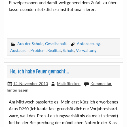
Ein­zel­per­so­nen und damit weit­ge­hend dem Zufall zu über­
las­sen, son­dern letzt­lich zu institutionalisieren.
Aus der Schule
,
Gesellschaft
Anforderung
,
Austausch
,
Problem
,
Realität
,
Schule
,
Verwaltung
Ho, ich habe Feuer gemacht…
12. November 2010
Maik Riecken
Kommentar
hinterlassen
Am Mitt­woch pas­sier­te es: Mein erst kürz­lich erwor­be­nes
Asus
(ich kau­fe fast grund­sätz­lich nur Vor­jah­reshard­
D250
ware, weil das Preis-Leis­tungs­ver­hält­nis da meist stimmt)
fiel bei der Bespre­chung der münd­li­chen Noten in der Klas­