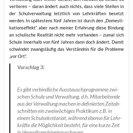
ver­lie­ren – dar­an ändert auch nichts, dass vie­le Stel­len in
der Schul­ver­wal­tung letzt­lich von Lehr­kräf­ten besetzt
wer­den. In spä­tes­tens fünf Jah­ren ist durch den „Domes­ti­
ka­ti­ons­ef­fekt“ aber nach mei­ner Erfah­rung die­se Bin­dung
an schu­li­sche Rea­li­tät nicht mehr vor­han­den – zumal sich
Schu­le inner­halb von fünf Jah­ren dann doch ändert. Damit
schwin­det zwangs­läu­fig das Ver­ständ­nis für die Pro­ble­me
„vor Ort“.
Vor­schlag 3:
Es gibt ver­bind­li­che Auss­tausch­pro­gram­me zwi­
schen Schu­le und Ver­wal­tung, d.h. Mit­ar­bei­ten­de
aus der Ver­wal­tung machen in defi­nier­ten Zeit­ab­
schnit­ten ein zwei­wö­chi­ges Prak­ti­kum z.B. in
einem Schul­se­kre­ta­ri­at, wäh­rend eben­so für Lehr­
kräf­te die Mög­lich­keit besteht, für eine kur­ze Zeit
in Ver­wal­tung hineinzuschauen.