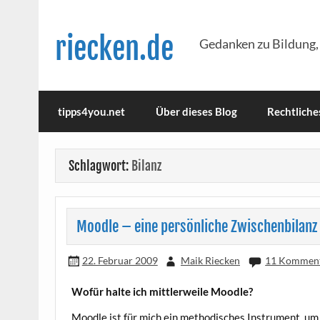
Skip
to
content
riecken.de
Gedanken zu Bildung,
tipps4you.net
Über dieses Blog
Rechtliche
Schlagwort:
Bilanz
Moodle – eine persönliche Zwischenbilanz
22. Februar 2009
Maik Riecken
11 Kommen
Wofür hal­te ich mitt­ler­wei­le Moodle?
Mood­le ist für mich ein metho­di­sches Instru­ment, um 