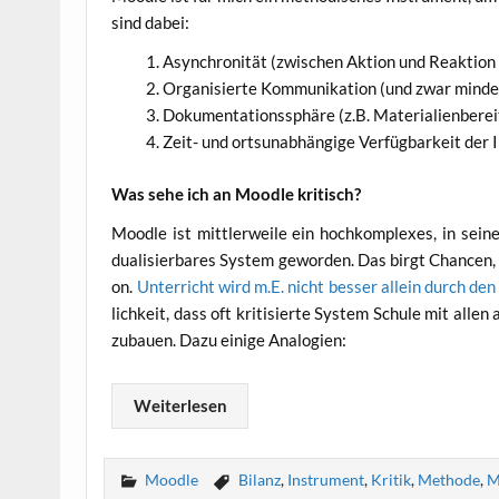
sind dabei:
Asyn­chro­ni­tät (zwi­schen Akti­on und Reak­ti­
Orga­ni­sier­te Kom­mu­ni­ka­ti­on (und zwar min­d
Doku­men­ta­ti­ons­sphä­re (z.B. Mate­ria­li­en­be­r
Zeit- und orts­un­ab­hän­gi­ge Ver­füg­bar­keit der
Was sehe ich an Mood­le kritisch?
Mood­le ist mitt­ler­wei­le ein hoch­kom­ple­xes, in sei­
dua­li­sier­ba­res Sys­tem gewor­den. Das birgt Chan­cen
on.
Unter­richt wird m.E. nicht bes­ser allein durch den
lich­keit, dass oft kri­ti­sier­te Sys­tem Schu­le mit allen 
zu­bau­en. Dazu eini­ge Analogien:
Wei­ter­le­sen
Moodle
Bilanz
,
Instrument
,
Kritik
,
Methode
,
M