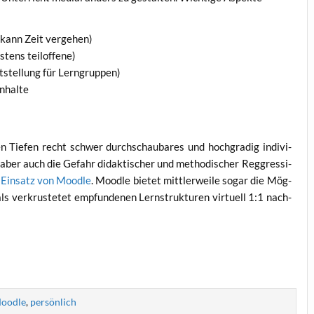
on kann Zeit vergehen)
es­tens teiloffene)
eit­stel­lung für Lerngruppen)
 Inhalte
nen Tie­fen recht schwer durch­schau­ba­res und hoch­gra­dig indi­vi­
, aber auch die Gefahr didak­ti­scher und metho­di­scher Reg­gres­si­
 Ein­satz von Mood­le
. Mood­le bie­tet mitt­ler­wei­le sogar die Mög­
als ver­krus­te­tet emp­fun­de­nen Lern­struk­tu­ren vir­tu­ell 1:1 nach­
oodle
,
persönlich