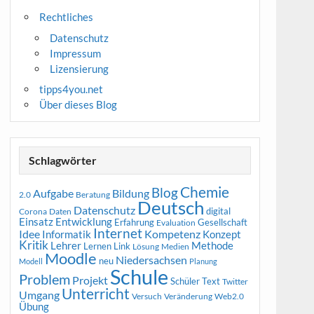
Rechtliches
Datenschutz
Impressum
Lizensierung
tipps4you.net
Über dieses Blog
Schlagwörter
Chemie
Blog
Aufgabe
Bildung
2.0
Beratung
Deutsch
Datenschutz
digital
Corona
Daten
Entwicklung
Einsatz
Erfahrung
Gesellschaft
Evaluation
Internet
Idee
Informatik
Kompetenz
Konzept
Kritik
Methode
Lehrer
Lernen
Link
Medien
Lösung
Moodle
Niedersachsen
neu
Modell
Planung
Schule
Problem
Projekt
Schüler
Text
Twitter
Unterricht
Umgang
Versuch
Web2.0
Veränderung
Übung