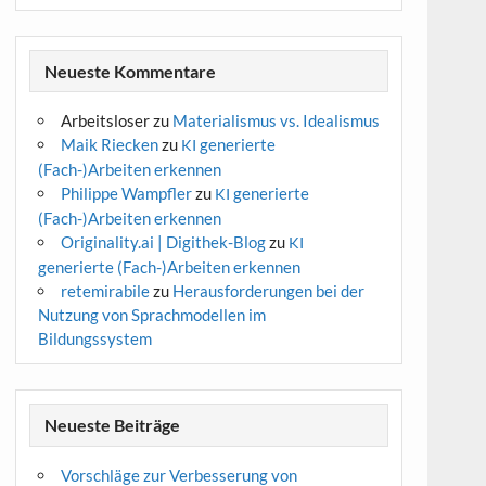
Neueste Kommentare
Arbeitsloser
zu
Materialismus vs. Idealismus
Maik Riecken
zu
generierte
KI
(Fach-)Arbeiten erkennen
Philippe Wampfler
zu
generierte
KI
(Fach-)Arbeiten erkennen
Originality.ai | Digithek-Blog
zu
KI
generierte (Fach-)Arbeiten erkennen
retemirabile
zu
Herausforderungen bei der
Nutzung von Sprachmodellen im
Bildungssystem
Neueste Beiträge
Vorschläge zur Verbesserung von