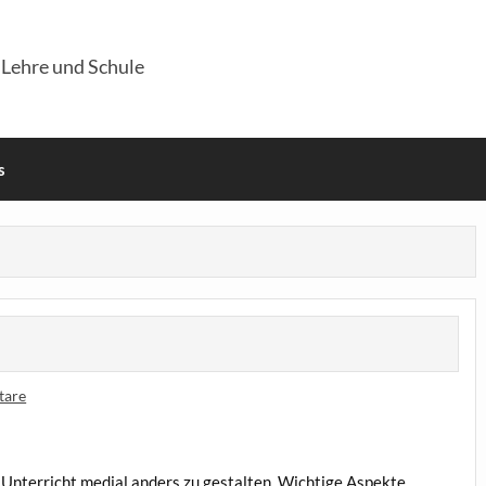
 Lehre und Schule
s
tare
Unter­richt medi­al anders zu gestal­ten. Wich­ti­ge Aspek­te