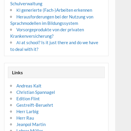
Schulverwaltung
generierte (Fach-)Arbeiten erkennen
KI
Herausforderungen bei der Nutzung von
Sprachmodellen im Bildungssystem
Vorsorgeprodukte von der privaten
Krankenversicherung?
at school? Is it just there and do we have
AI
to deal with it?
Links
Andreas Kalt
Christian Spannagel
Edition Flint
Gestreift-Beruehrt
Herr Larbig
Herr Rau
Jeanpol Martin
Lehrer Müller