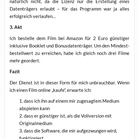
natür­lich nicht, da die Lizenz nur die Erstel­lung
eines
Daten­trä­gers erlaubt – für das Pro­gramm war ja alles
erfolg­reich verlaufen…
3. Akt
Ich bestel­le dem Film bei Ama­zon für 2 Euro güns­ti­ger
inklu­si­ve Book­let und Bonus­da­ten­trä­ger. Um den Min­dest­
be­stell­wert zu errei­chen, habe ich gleich noch drei Fil­me
mehr geordert.
Fazit
Der Dienst ist in die­ser Form für mich unbrauch­bar. Wenn
ich einen Film online „kau­fe“, erwar­te ich:
dass ich ihn auf einem mir zuge­sag­tem Medi­um
abspie­len kann
dass er güns­ti­ger ist, als die Voll­ver­si­on mit
Originalmedium
dass die Soft­ware, die mir auf­ge­zwun­gen wird,
funktioniert