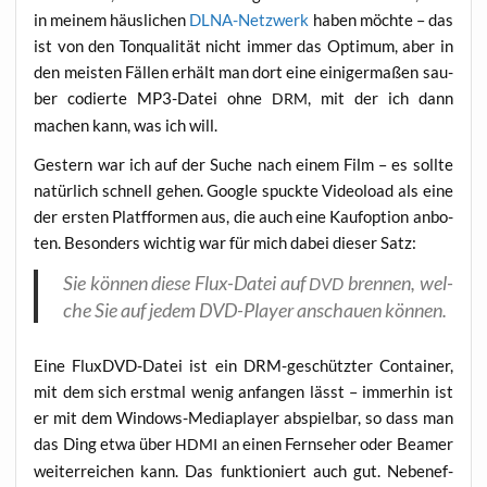
in mei­nem häus­li­chen
DLNA-Netz­werk
haben möch­te – das
ist von den Ton­qua­li­tät nicht immer das Opti­mum, aber in
den meis­ten Fäl­len erhält man dort eine eini­ger­ma­ßen sau­
ber codier­te MP3-Datei ohne
, mit der ich dann
DRM
machen kann, was ich will.
Ges­tern war ich auf der Suche nach einem Film – es soll­te
natür­lich schnell gehen. Goog­le spuck­te Video­load als eine
der ers­ten Platf­for­men aus, die auch eine Kauf­op­ti­on anbo­
ten. Beson­ders wich­tig war für mich dabei die­ser Satz:
Sie kön­nen die­se Flux-Datei auf
bren­nen, wel­
DVD
che Sie auf jedem DVD-Play­er anschau­en können.
Eine FluxDVD-Datei ist ein DRM-geschütz­ter Con­tai­ner,
mit dem sich erst­mal wenig anfan­gen lässt – immer­hin ist
er mit dem Win­dows-Media­play­er abspiel­bar, so dass man
das Ding etwa über
an einen Fern­se­her oder Bea­mer
HDMI
wei­ter­rei­chen kann. Das funk­tio­niert auch gut. Neben­ef­