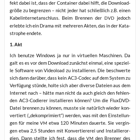
fekt dabei ist, dass der Con­tai­ner dabei hilft, die Down­load­
grö­ße zu begren­zen – nicht jeder hat schließ­lich z.B. einen
Kabel­in­ter­net­an­schluss. Beim Bren­nen der
jedoch
DVD
erleb­te ich ein Dra­ma mit meh­re­ren Akten, das in der Kata­
stro­phe endete.
1. Akt
Ich benut­ze Win­dows ja nur in vir­tu­el­len Maschi­nen. Da
galt es es vor dem Down­load zunächst ein­mal, eine spe­zi­el­
le Soft­ware von Video­load zu instal­lie­ren. Die beschwer­te
sich dann dar­über, dass kein AC3-Codec auf dem Sys­tem zu
Ver­fü­gung stün­de, hol­te sich aber diver­se Datei­en aus dem
Inter­net nach – hät­te man nicht da auch gleich den feh­len­
den AC3-Codie­rer instal­lie­ren kön­nen? Um die FluxDVD-
Datei bren­nen zu kön­nen, muss­te sie natür­lich wie­der kon­
ver­tiert („dekom­pri­miert“) wer­den, was mit den Ein­stel­lun­
gen für mei­ne
etwa 120 Minu­ten dau­er­te. Sie ver­gin­
VM
gen etwa 2,5 Stun­den mit Kon­ver­tie­re­rei und Instal­lier­or­
gi­en. Dann stell­te ich fest, dass die
den Bren­ner des
VM