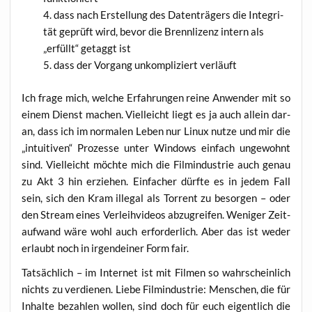
dass nach Erstel­lung des Daten­trä­gers die Inte­gri­
tät geprüft wird, bevor die Brenn­li­zenz intern als
„erfüllt“ getaggt ist
dass der Vor­gang unkom­pli­ziert verläuft
Ich fra­ge mich, wel­che Erfah­run­gen rei­ne Anwen­der mit so
einem Dienst machen. Viel­leicht liegt es ja auch allein dar­
an, dass ich im nor­ma­len Leben nur Linux nut­ze und mir die
„intui­ti­ven“ Pro­zes­se unter Win­dows ein­fach unge­wohnt
sind. Viel­leicht möch­te mich die Film­in­dus­trie auch genau
zu Akt 3 hin erzie­hen. Ein­fa­cher dürf­te es in jedem Fall
sein, sich den Kram ille­gal als Tor­rent zu besor­gen – oder
den Stream eines Ver­leih­vi­de­os abzu­grei­fen. Weni­ger Zeit­
auf­wand wäre wohl auch erfor­der­lich. Aber das ist weder
erlaubt noch in irgend­ei­ner Form fair.
Tat­säch­lich – im Inter­net ist mit Fil­men so wahr­schein­lich
nichts zu ver­die­nen. Lie­be Film­in­dus­trie: Men­schen, die für
Inhal­te bezah­len wol­len, sind doch für euch eigent­lich die