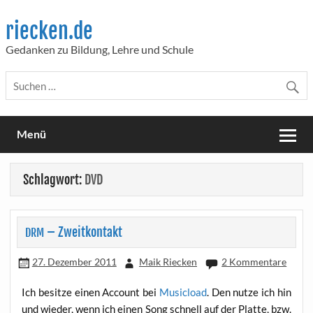
Skip
to
riecken.de
content
Gedanken zu Bildung, Lehre und Schule
Menü
Schlagwort:
DVD
– Zweitkontakt
DRM
27. Dezember 2011
Maik Riecken
2 Kommentare
Ich besit­ze einen Account bei
Musi­cload
. Den nut­ze ich hin
und wie­der, wenn ich einen Song schnell auf der Plat­te, bzw.