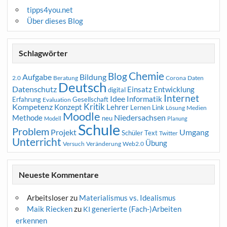
tipps4you.net
Über dieses Blog
Schlagwörter
Chemie
Blog
Aufgabe
Bildung
2.0
Beratung
Corona
Daten
Deutsch
Datenschutz
Entwicklung
Einsatz
digital
Internet
Idee
Informatik
Erfahrung
Gesellschaft
Evaluation
Kritik
Kompetenz
Konzept
Lehrer
Lernen
Link
Medien
Lösung
Moodle
Niedersachsen
Methode
neu
Modell
Planung
Schule
Problem
Projekt
Umgang
Schüler
Text
Twitter
Unterricht
Übung
Versuch
Web2.0
Veränderung
Neueste Kommentare
Arbeitsloser
zu
Materialismus vs. Idealismus
Maik Riecken
zu
generierte (Fach-)Arbeiten
KI
erkennen