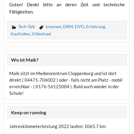
Guten! Denkt bit­te an deren Zeit und tech­ni­sche
Fähigkeiten.
Tech-Talk
brennen
,
DRM
,
DVD
,
Erfahrung
,
Kaufvideo
,
Videoload
Wo ist Maik?
Maik sitzt im Medienzentrum Cloppenburg und ist dort
direkt ( 04471-706002 ) oder - falls nicht am Platz - mobil
erreichbar - ( 0176-56125004 ). Bald auch wieder in der
Schule!
Keep on running
Jahreskilometerleistung 2022 laufen:
1065,7 km