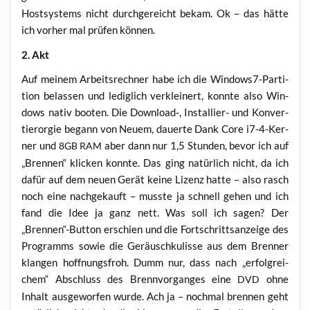
Host­sys­tems nicht durch­ge­reicht bekam. Ok – das hät­te
ich vor­her mal prü­fen können.
2. Akt
Auf mei­nem Arbeits­rech­ner habe ich die Win­dows7-Par­ti­
ti­on belas­sen und ledig­lich ver­klei­nert, konn­te also Win­
dows nativ boo­ten. Die Download‑, Instal­li­er- und Kon­ver­
tier­or­gie begann von Neu­em, dau­er­te Dank Core i7-4-Ker­
ner und
aber dann nur 1,5 Stun­den, bevor ich auf
8GB
RAM
„Bren­nen“ kli­cken konn­te. Das ging natür­lich nicht, da ich
dafür auf dem neu­en Gerät kei­ne Lizenz hat­te – also rasch
noch eine nach­ge­kauft – muss­te ja schnell gehen und ich
fand die Idee ja ganz nett. Was soll ich sagen? Der
„Brennen“-Button erschien und die Fort­schritts­an­zei­ge des
Pro­gramms sowie die Geräusch­ku­lis­se aus dem Bren­ner
klan­gen hoff­nungs­froh. Dumm nur, dass nach „erfolg­rei­
chem“ Abschluss des Brenn­vor­gan­ges eine
ohne
DVD
Inhalt aus­ge­wor­fen wur­de. Ach ja – noch­mal bren­nen geht