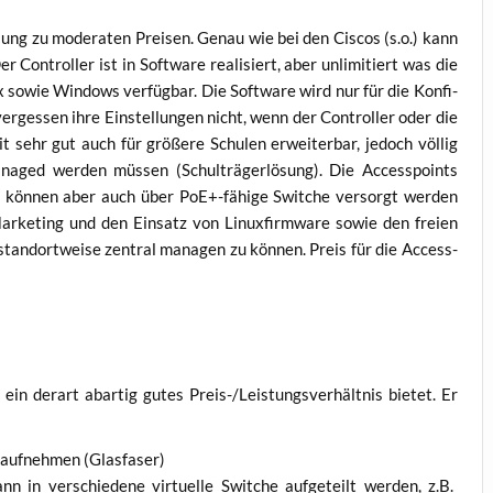
-Lösung zu mode­ra­ten Prei­sen. Genau wie bei den Cis­cos (s.o.) kann
r Con­trol­ler ist in Soft­ware rea­li­siert, aber unli­mi­tiert was die
 sowie Win­dows ver­füg­bar. Die Soft­ware wird nur für die Kon­fi­
ver­ges­sen ihre Ein­stel­lun­gen nicht, wenn der Con­trol­ler oder die
mit sehr gut auch für grö­ße­re Schu­len erwei­ter­bar, jedoch völ­lig
na­ged wer­den müs­sen (Schul­trä­ger­lö­sung). Die Acces­s­points
, kön­nen aber auch über PoE+-fähige Swit­che ver­sorgt wer­den
ar­ke­ting und den Ein­satz von Linux­firm­ware sowie den frei­en
tand­ort­wei­se zen­tral mana­gen zu kön­nen. Preis für die Acces­s­
 der­art abar­tig gutes Preis-/Leis­tungs­ver­hält­nis bie­tet. Er
auf­neh­men (Glas­fa­ser)
n in ver­schie­de­ne vir­tu­el­le Swit­che auf­ge­teilt wer­den, z.B.