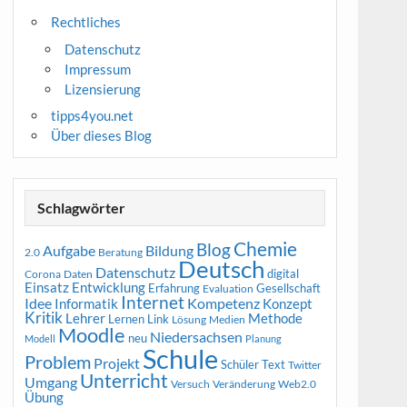
Rechtliches
Datenschutz
Impressum
Lizensierung
tipps4you.net
Über dieses Blog
Schlagwörter
Chemie
Blog
Aufgabe
Bildung
2.0
Beratung
Deutsch
Datenschutz
digital
Corona
Daten
Entwicklung
Einsatz
Erfahrung
Gesellschaft
Evaluation
Internet
Idee
Informatik
Kompetenz
Konzept
Kritik
Methode
Lehrer
Lernen
Link
Medien
Lösung
Moodle
Niedersachsen
neu
Modell
Planung
Schule
Problem
Projekt
Schüler
Text
Twitter
Unterricht
Umgang
Versuch
Web2.0
Veränderung
Übung