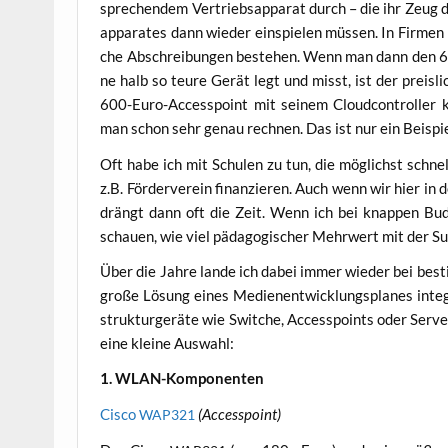
spre­chen­dem Ver­triebs­ap­pa­rat durch – die ihr Zeug d
ap­pa­ra­tes dann wie­der ein­spie­len müs­sen. In Fir­men i
che Abschrei­bun­gen bestehen. Wenn man dann den 600,
ne halb so teu­re Gerät legt und misst, ist der preis­li
600-Euro-Acces­s­point mit sei­nem Cloud­con­trol­ler k
man schon sehr genau rech­nen. Das ist nur ein Beispie
Oft habe ich mit Schu­len zu tun, die mög­lichst schnel
z.B. För­der­ver­ein finan­zie­ren. Auch wenn wir hier in d
drängt dann oft die Zeit. Wenn ich bei knap­pen Bud­g
schau­en, wie viel päd­ago­gi­scher Mehr­wert mit der S
Über die Jah­re lan­de ich dabei immer wie­der bei besti
gro­ße Lösung eines Medi­en­ent­wick­lungs­pla­nes inte­
struk­tur­ge­rä­te wie Swit­che, Acces­s­points oder Ser­ver
eine klei­ne Auswahl:
1. WLAN-Kom­po­nen­ten
Cis­co
(Acces­s­point)
WAP321