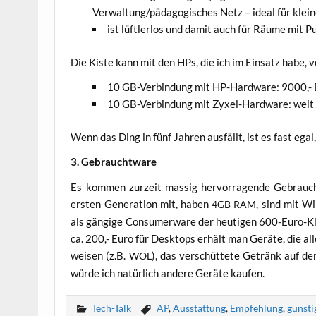
Verwaltung/pädagogisches Netz – ide­al für klei­
ist lüft­ler­los und damit auch für Räu­me mit P
Die Kis­te kann mit den HPs, die ich im Ein­satz habe, v
10 GB-Ver­bin­dung mit HP-Hard­ware: 9000,- E
10 GB-Ver­bin­dung mit Zyxel-Hard­ware: weit 
Wenn das Ding in fünf Jah­ren aus­fällt, ist es fast egal
3. Gebraucht­wa­re
Es kom­men zur­zeit mas­sig her­vor­ra­gen­de Gebrauch
ers­ten Gene­ra­ti­on mit, haben
, sind mit Win
4GB
RAM
als gän­gi­ge Con­sum­er­wa­re der heu­ti­gen 600-Euro-K
ca. 200,- Euro für Desk­tops erhält man Gerä­te, die all
wei­sen (z.B.
), das ver­schüt­te­te Getränk auf de
WOL
wür­de ich natür­lich ande­re Gerä­te kaufen.
Tech-Talk
AP
,
Ausstattung
,
Empfehlung
,
günsti