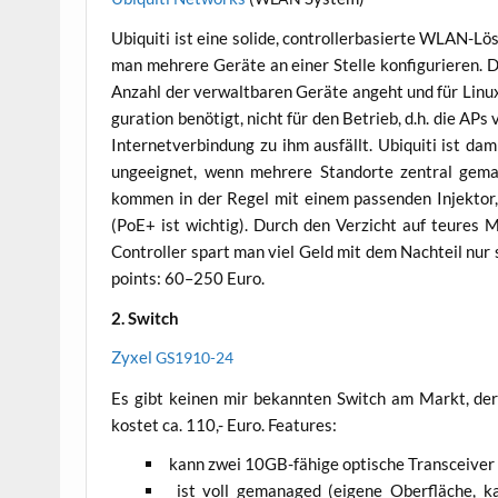
Ubi­qui­ti ist eine soli­de, con­trol­ler­ba­sier­te WLAN
man meh­re­re Gerä­te an einer Stel­le kon­fi­gu­rie­ren. De
Anzahl der ver­walt­ba­ren Gerä­te angeht und für Linux
gu­ra­ti­on benö­tigt, nicht für den Betrieb, d.h. die APs 
Inter­net­ver­bin­dung zu ihm aus­fällt. Ubi­qui­ti ist da
unge­eig­net, wenn meh­re­re Stand­or­te zen­tral gema­
kom­men in der Regel mit einem pas­sen­den Injek­tor
(PoE+ ist wich­tig). Durch den Ver­zicht auf teu­res M
Con­trol­ler spart man viel Geld mit dem Nach­teil nur s
points: 60–250 Euro.
2. Switch
Zyxel
GS1910-24
Es gibt kei­nen mir bekann­ten Switch am Markt, der ein
kos­tet ca. 110,- Euro. Features:
kann zwei 10GB-fähi­ge opti­sche Trans­cei­ver 
ist voll gema­na­ged (eige­ne Ober­flä­che, kan