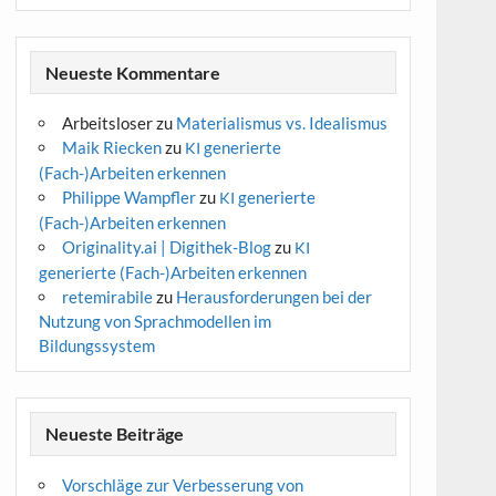
Neueste Kommentare
Arbeitsloser
zu
Materialismus vs. Idealismus
Maik Riecken
zu
generierte
KI
(Fach-)Arbeiten erkennen
Philippe Wampfler
zu
generierte
KI
(Fach-)Arbeiten erkennen
Originality.ai | Digithek-Blog
zu
KI
generierte (Fach-)Arbeiten erkennen
retemirabile
zu
Herausforderungen bei der
Nutzung von Sprachmodellen im
Bildungssystem
Neueste Beiträge
Vorschläge zur Verbesserung von