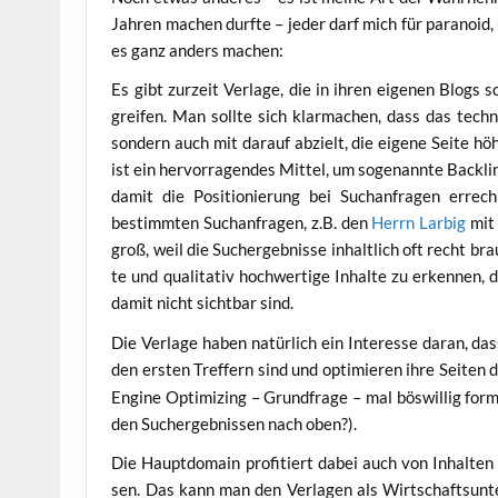
Jah­ren machen durf­te – jeder darf mich für para­no­id, 
es ganz anders machen:
Es gibt zur­zeit Ver­la­ge, die in ihren eige­nen Blogs 
grei­fen. Man soll­te sich klar­ma­chen, dass das tech­
son­dern auch mit dar­auf abzielt, die eige­ne Sei­te höhe
ist ein her­vor­ra­gen­des Mit­tel, um soge­nann­te Back­
damit die Posi­tio­nie­rung bei Such­an­fra­gen errec
bestimm­ten Such­an­fra­gen, z.B. den
Herrn Lar­big
mit 
groß, weil die Such­ergeb­nis­se inhalt­lich oft recht brau
te und qua­li­ta­tiv hoch­wer­ti­ge Inhal­te zu erken­nen, 
damit nicht sicht­bar sind.
Die Ver­la­ge haben natür­lich ein Inter­es­se dar­an, d
den ers­ten Tref­fern sind und opti­mie­ren ihre Sei­ten
Engi­ne Opti­mi­zing – Grund­fra­ge – mal bös­wil­lig for­
den Such­ergeb­nis­sen nach oben?).
Die Haupt­do­main pro­fi­tiert dabei auch von Inhal­t
sen. Das kann man den Ver­la­gen als Wirt­schafts­un­t