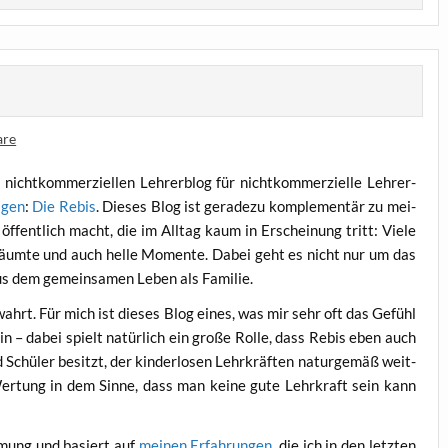
are
icht­kom­mer­zi­el­len Leh­rer­blog für nicht­kom­mer­zi­el­le Leh­rer­
a­gen
:
Die Rebis
. Die­ses Blog ist gera­de­zu kom­ple­men­tär zu mei­
 öffent­lich macht, die im All­tag kaum in Erschei­nung tritt: Vie­le
er­träum­te und auch hel­le Momen­te. Dabei geht es nicht nur um das
 aus dem gemein­sa­men Leben als Familie.
wahrt. Für mich ist die­ses Blog eines, was mir sehr oft das Gefühl
in – dabei spielt natür­lich ein gro­ße Rol­le, dass Rebis eben auch
 Schü­ler besitzt, der kin­der­lo­sen Lehr­kräf­ten natur­ge­mäß weit­
Wer­tung in dem Sin­ne, dass man kei­ne gute Lehr­kraft sein kann
­mung und basiert auf
mei­nen Erfah­run­gen
, die ich in den letz­ten