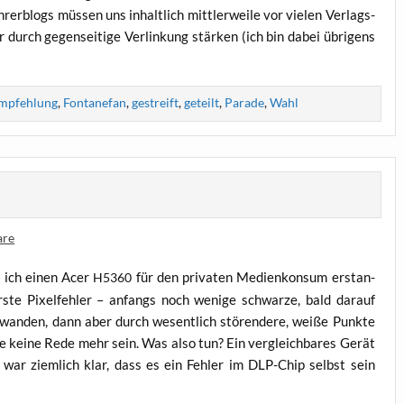
r­blogs müs­sen uns inhalt­lich mitt­ler­wei­le vor vie­len Ver­lags­
r durch gegen­sei­ti­ge Ver­lin­kung stär­ken (ich bin dabei übri­gens
mpfehlung
,
Fontanefan
,
gestreift
,
geteilt
,
Parade
,
Wahl
are
e ich einen Acer
für den pri­va­ten Medi­en­kon­sum erstan­
H5360
s­te Pixel­feh­ler – anfangs noch weni­ge schwar­ze, bald dar­auf
schwan­den, dann aber durch wesent­lich stö­ren­de­re, wei­ße Punk­te
e kei­ne Rede mehr sein. Was also tun? Ein ver­gleich­ba­res Gerät
ar ziem­lich klar, dass es ein Feh­ler im DLP-Chip selbst sein