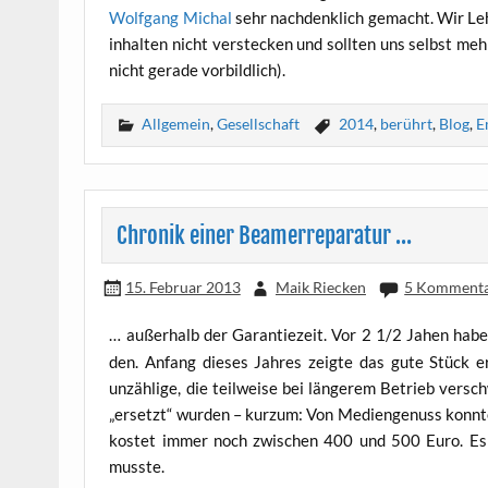
Wolf­gang Mich­al
sehr nach­denk­lich gemacht. Wir Leh­re
in­hal­ten nicht ver­ste­cken und soll­ten uns selbst meh
nicht gera­de vorbildlich).
Allgemein
,
Gesellschaft
2014
,
berührt
,
Blog
,
E
Chronik einer Beamerreparatur …
15. Februar 2013
Maik Riecken
5 Komment
… außer­halb der Garan­tie­zeit. Vor 2 1/2 Jahen hab
den. Anfang die­ses Jah­res zeig­te das gute Stück er
unzäh­li­ge, die teil­wei­se bei län­ge­rem Betrieb ver­
„ersetzt“ wur­den – kurz­um: Von Medi­en­ge­nuss konn­t
kos­tet immer noch zwi­schen 400 und 500 Euro. Es w
musste.