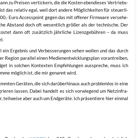
ann zu Prei­sen ver­ti­ckern, die die Kos­ten eben­die­ses Ver­triebs­
st das rela­tiv egal, weil dort ande­re Mög­lich­kei­ten für steu­er­li­
- Euro Acces­s­point gegen das mit offe­ner Firm­ware ver­se­he­
­che Abstand doch oft wesent­lich grö­ßer als der tech­ni­sche. Der
os­tet dann oft zusätz­lich jähr­li­che Lizenz­ge­büh­ren – da muss
l.
l ein Ergeb­nis und Ver­bes­se­run­gen sehen wol­len und das durch
er Regi­on par­al­lel einen Medi­en­ent­wick­lungs­plan vor­an­trei­ben,
et in sol­chen Kon­tex­ten Emp­feh­lun­gen aus­spre­che, muss ich
um­me mög­lich ist, die mir genannt wird.
mm­ten Gerä­ten, die sich dar­über­hin­aus auch pro­blem­los in eine
grie­ren las­sen. Dabei han­delt es sich vor­wie­gend um Netz­in­fra­
, teil­wei­se aber auch um End­ge­rä­te. Ich prä­sen­tie­re hier ein­mal