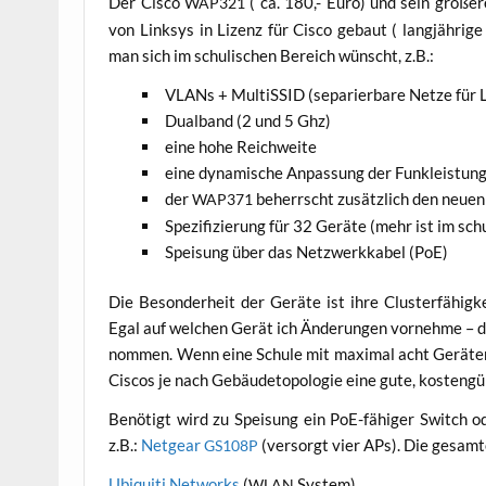
Der Cis­co
( ca. 180,- Euro) und sein grö­ße­r
WAP321
von Link­sys in Lizenz für Cis­co gebaut ( lang­jäh­ri­
man sich im schu­li­schen Bereich wünscht, z.B.:
VLANs + Mul­tiS­SID (sepa­rier­ba­re Net­ze für L
Dual­band (2 und 5 Ghz)
eine hohe Reichweite
eine dyna­mi­sche Anpas­sung der Funkleistun
der
beherrscht zusätz­lich den neu­
WAP371
Spe­zi­fi­zie­rung für 32 Gerä­te (mehr ist im sc
Spei­sung über das Netz­werk­ka­bel (PoE)
Die Beson­der­heit der Gerä­te ist ihre Clust­er­fä­hi
Egal auf wel­chen Gerät ich Ände­run­gen vor­neh­me – di
nom­men. Wenn eine Schu­le mit maxi­mal acht Gerä­ten ab
Cis­cos je nach Gebäu­de­to­po­lo­gie eine gute, kos­ten­gü
Benö­tigt wird zu Spei­sung ein PoE-fähi­ger Switch ode
z.B.:
Net­gear
(ver­sorgt vier APs). Die gesam­te
GS108P
Ubi­qui­ti Net­works
(
System)
WLAN