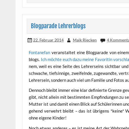
Blogparade Lehrerblogs
22. Februar 2014
Maik Riecken
4 Komment
Fon­ta­ne­fan
ver­an­stal­tet eine Blog­pa­ra­de von einem n
blogs.
Ich möch­te euch dazu mei­ne Favo­ri­tin vor­schl
nem, weil es eine Sei­te des Leh­rer­seins sicht­bar und
schwa­che, tief­sin­ni­ge, zwei­feln­de, zuge­wand­te, v
Leh­rer­sein, son­dern auch viel um Fami­lie und Fotos
Den­noch bleibt immer eine klar defi­nier­te Gren­ze ge
gibt, nicht allein mit bestimm­ten Emp­fin­dun­gen zu se
Mut­ter ist und damit einen Blick auf Schü­le­rin­nen und
ge­hend ver­wehrt bleibt – das ist übri­gens *kei­ne* 
ohne eige­ne Kinder!
Noch etwas ande­res – es ist mei­ne Art der Wahr­neh