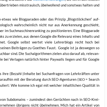
über­trie­ben miss­trau­isch, übel­wol­lend und sonst­was hal­ten und
so etwas wie Blog­pa­ra­den oder das Prin­zip „Blog­stöck­chen“ auf­
no­lo­gisch wahr­schein­lich nicht nur aus Aner­ken­nung geschieht,
r im Such­ma­schi­nen­ran­king zu posi­tio­nie­ren. Eine Blog­pa­ra­de
links zu erzie­len, aus denen Goog­le die Rele­vanz eines Inhalts und
h­net. Goog­le selbst wer­tet vie­le Leh­rer­blogs recht hoch bei
sei­nen Bei­trä­gen zu Goe­thes Faust. Goog­le ist ja des­we­gen so
ch­bar sind. Die Such­al­go­rith­men zie­len also dar­auf ab, rele­van­
die bei Ver­la­gen natür­lich hin­ter Pay­walls lie­gen und für Goog­le
ass ihre (Bezahl-)Inhalte bei Such­an­fra­gen von Lehr­kräf­ten unter
 dar­auf­hin mit der Bera­tung durch SEO-Agen­tu­ren (
= Search
SEO
mu­liert: Wie kom­me ich egal mit wel­cher inhalt­li­chen Qua­li­tät in
en von Sub­do­mains – zumin­dest den Gerüch­ten nach in SEO-Krei­
er­neh­men übri­gens nicht übel­neh­men. Mich hat ein Arti­kel von