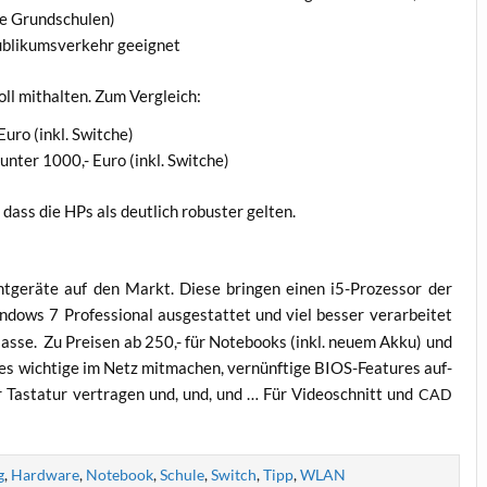
ne Grundschulen)
ubli­kums­ver­kehr geeignet
oll mit­hal­ten. Zum Vergleich:
uro (inkl. Switche)
unter 1000,- Euro (inkl. Switche)
, dass die HPs als deut­lich robus­ter gelten.
t­ge­rä­te auf den Markt. Die­se brin­gen einen i5-Pro­zes­sor der
­dows 7 Pro­fes­sio­nal aus­ge­stat­tet und viel bes­ser ver­ar­bei­tet
las­se. Zu Prei­sen ab 250,- für Note­books (inkl. neu­em Akku) und
es wich­ti­ge im Netz mit­ma­chen, ver­nünf­ti­ge BIOS-Fea­tures auf­
r Tas­ta­tur ver­tra­gen und, und, und … Für Video­schnitt und
CAD
g
,
Hardware
,
Notebook
,
Schule
,
Switch
,
Tipp
,
WLAN