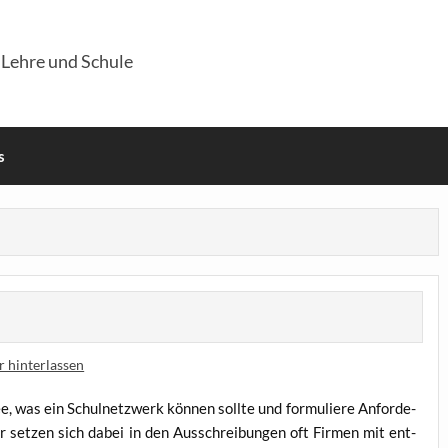
 Lehre und Schule
s
 hinterlassen
, was ein Schul­netz­werk kön­nen soll­te und for­mu­lie­re Anfor­de­
r set­zen sich dabei in den Aus­schrei­bun­gen oft Fir­men mit ent­