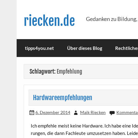
Skip
to
content
riecken.de
Gedanken zu Bildung,
tipps4you.net
Über dieses Blog
Rechtliche
Schlagwort:
Empfehlung
Hardwareempfehlungen
6. Dezember 2014
Maik Riecken
Kommentar
Ich emp­feh­le meist kei­ne Hard­ware. Ich habe eine Idee
run­gen, die dann Fach­leu­te umzu­set­zen haben. Lei­de