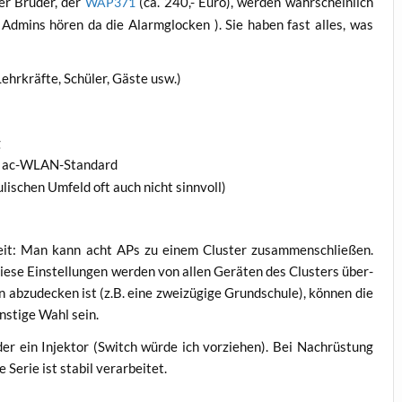
er Bru­der, der
(ca. 240,- Euro), wer­den wahr­schein­lich
WAP371
ge Admins hören da die Alarm­glo­cken ). Sie haben fast alles, was
ehr­kräf­te, Schü­ler, Gäs­te usw.)
g
en ac-WLAN-Standard
hu­li­schen Umfeld oft auch nicht sinnvoll)
g­keit: Man kann acht APs zu einem Clus­ter zusam­men­schlie­ßen.
e­se Ein­stel­lun­gen wer­den von allen Gerä­ten des Clus­ters über­
zu­de­cken ist (z.B. eine zwei­zü­gi­ge Grund­schu­le), kön­nen die
ns­ti­ge Wahl sein.
r ein Injek­tor (Switch wür­de ich vor­zie­hen). Bei Nach­rüs­tung
 Serie ist sta­bil verarbeitet.