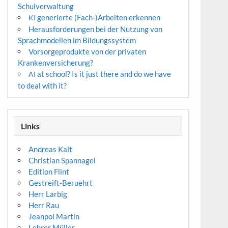
Schulverwaltung
generierte (Fach-)Arbeiten erkennen
KI
Herausforderungen bei der Nutzung von
Sprachmodellen im Bildungssystem
Vorsorgeprodukte von der privaten
Krankenversicherung?
at school? Is it just there and do we have
AI
to deal with it?
Links
Andreas Kalt
Christian Spannagel
Edition Flint
Gestreift-Beruehrt
Herr Larbig
Herr Rau
Jeanpol Martin
Lehrer Müller