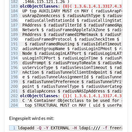
182

 .1466.115.121.1.26 
)
183

olcObjectClasses
:
{
0
}
(
 1.3.6.1.4.1.3317.4.3.2.1
184

 UP top AUXILIARY MUST cn MAY 
(
 radiusArapFeatu
185

 usArapZoneAccess $ radiusAuthType $ radiusCallb
186

  radiusCalledStationId $ radiusCallingStationId
187

 PAddress $ radiusFilterId $ radiusFramedAppleTa
188

 Network $ radiusFramedAppleTalkZone $ radiusFra
189

 PAddress $ radiusFramedIPNetmask $ radiusFramed
190

  radiusFramedProtocol $ radiusCheckItem $ radiu
191

  $ radiusFramedRouting $ radiusIdleTimeout $ ra
192

 adiusHuntgroupName $ radiusLoginIPHost $ radius
193

 Node $ radiusLoginLATPort $ radiusLoginLATServi
194

 usLoginTCPPort $ radiusLoginTime $ radiusPasswo
195

 diusPrompt $ radiusProxyToRealm $ radiusRealm $
196

 usServiceType $ radiusSessionTimeout $ radiusSt
197

 nAction $ radiusTunnelClientEndpoint $ radiusPr
198

 e $ radiusTunnelAssignmentId $ radiusTunnelMedi
199

 $ radiusTunnelPreference $ radiusTunnelPrivateG
200

 point $ radiusTunnelType $ radiusUserCategory $
201

 $ dialupAccess $ radiusNASIpAddress $ radiusRe
202

olcObjectClasses
:
{
1
}
(
 1.3.6.1.4.1.3317.4.3.2.2
203

 C 'A Container Objectclass to be used for creat
  top STRUCTURAL MUST cn MAY 
(
 uid $ userPasswo
Ein­ge­spielt wird es mit:
ldapadd 
-Q
-Y
 EXTERNAL 
-H
 ldapi:
///
-f
 freeradiu