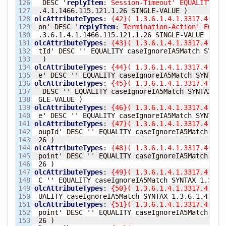
126

  DESC '
replyItem
:
 Session-Timeout' EQUALITY ca
127

 .4.1.1466.115.121.1.26 SINGLE-VALUE 
)
128

olcAttributeTypes
:
{
42
}
(
 1.3.6.1.4.1.3317.4.3.1
129

 on' DESC '
replyItem
:
 Termination-Action' EQUAL
130

 .3.6.1.4.1.1466.115.121.1.26 SINGLE-VALUE 
)
131

olcAttributeTypes
:
{
43
}
(
 1.3.6.1.4.1.3317.4.3.1
132

 tId' DESC '' EQUALITY caseIgnoreIA5Match SYNTAX
133

)
134

olcAttributeTypes
:
{
44
}
(
 1.3.6.1.4.1.3317.4.3.1
135

 e' DESC '' EQUALITY caseIgnoreIA5Match SYNTAX 
136

olcAttributeTypes
:
{
45
}
(
 1.3.6.1.4.1.3317.4.3.1
137

  DESC '' EQUALITY caseIgnoreIA5Match SYNTAX 1.3
138

 GLE-VALUE 
)
139

olcAttributeTypes
:
{
46
}
(
 1.3.6.1.4.1.3317.4.3.1
140

 e' DESC '' EQUALITY caseIgnoreIA5Match SYNTAX 
141

olcAttributeTypes
:
{
47
}
(
 1.3.6.1.4.1.3317.4.3.1
142

 oupId' DESC '' EQUALITY caseIgnoreIA5Match SYNT
143

26
)
144

olcAttributeTypes
:
{
48
}
(
 1.3.6.1.4.1.3317.4.3.1
145

 point' DESC '' EQUALITY caseIgnoreIA5Match SYNT
146

26
)
147

olcAttributeTypes
:
{
49
}
(
 1.3.6.1.4.1.3317.4.3.1
148

 C '' EQUALITY caseIgnoreIA5Match SYNTAX 1.3.6.
149

olcAttributeTypes
:
{
50
}
(
 1.3.6.1.4.1.3317.4.3.1
150

 UALITY caseIgnoreIA5Match SYNTAX 1.3.6.1.4.1.1
151

olcAttributeTypes
:
{
51
}
(
 1.3.6.1.4.1.3317.4.3.1
152

 point' DESC '' EQUALITY caseIgnoreIA5Match SYNT
153

26
)