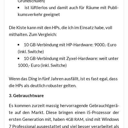
Grundschulen)
ist lüft­ler­los und damit auch für Räu­me mit Publi­
kums­ver­kehr geeignet
Die Kis­te kann mit den HPs, die ich im Ein­satz habe, voll
mit­hal­ten. Zum Vergleich:
10 GB-Ver­bin­dung mit HP-Hard­ware: 9000,- Euro
(inkl. Switche)
10 GB-Ver­bin­dung mit Zyxel-Hard­ware: weit unter
1000,- Euro (inkl. Switche)
Wenn das Ding in fünf Jah­ren aus­fällt, ist es fast egal, dass
die HPs als deut­lich robus­ter gelten.
3. Gebraucht­wa­re
Es kom­men zur­zeit mas­sig her­vor­ra­gen­de Gebraucht­ge­rä­
te auf den Markt. Die­se brin­gen einen i5-Pro­zes­sor der
ers­ten Gene­ra­ti­on mit, haben
, sind mit Win­dows
4GB
RAM
7 Pro­fes­sio­nal aus­ge­stat­tet und viel bes­ser ver­ar­bei­tet als