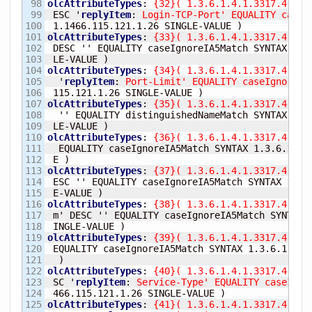
98

olcAttributeTypes
:
{
32
}
(
 1.3.6.1.4.1.3317.4.3.1
99

 ESC '
replyItem
:
 Login-TCP-Port' EQUALITY caseI
100

 1.1466.115.121.1.26 SINGLE-VALUE 
)
101

olcAttributeTypes
:
{
33
}
(
 1.3.6.1.4.1.3317.4.3.1
102

 DESC '' EQUALITY caseIgnoreIA5Match SYNTAX 1.3.
103

 LE-VALUE 
)
104

olcAttributeTypes
:
{
34
}
(
 1.3.6.1.4.1.3317.4.3.1
105

  '
replyItem
:
 Port-Limit' EQUALITY caseIgnoreIA
106

 115.121.1.26 SINGLE-VALUE 
)
107

olcAttributeTypes
:
{
35
}
(
 1.3.6.1.4.1.3317.4.3.1
108

  '' EQUALITY distinguishedNameMatch SYNTAX 1.3.
109

 LE-VALUE 
)
110

olcAttributeTypes
:
{
36
}
(
 1.3.6.1.4.1.3317.4.3.1
111

  EQUALITY caseIgnoreIA5Match SYNTAX 1.3.6.1.4.1
112

 E 
)
113

olcAttributeTypes
:
{
37
}
(
 1.3.6.1.4.1.3317.4.3.1
114

 ESC '' EQUALITY caseIgnoreIA5Match SYNTAX 1.3.6
115

 E-VALUE 
)
116

olcAttributeTypes
:
{
38
}
(
 1.3.6.1.4.1.3317.4.3.1
117

 m' DESC '' EQUALITY caseIgnoreIA5Match SYNTAX 1
118

 INGLE-VALUE 
)
119

olcAttributeTypes
:
{
39
}
(
 1.3.6.1.4.1.3317.4.3.1
120

 EQUALITY caseIgnoreIA5Match SYNTAX 1.3.6.1.4.1.
121

)
122

olcAttributeTypes
:
{
40
}
(
 1.3.6.1.4.1.3317.4.3.1
123

 SC '
replyItem
:
 Service-Type' EQUALITY caseIgno
124

 466.115.121.1.26 SINGLE-VALUE 
)
125

olcAttributeTypes
:
{
41
}
(
 1.3.6.1.4.1.3317.4.3.1