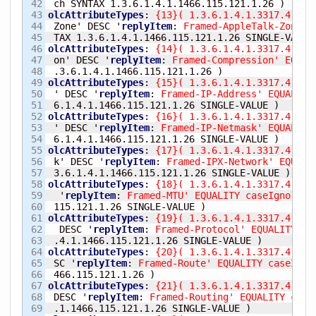
42

 ch SYNTAX 1.3.6.1.4.1.1466.115.121.1.26 
)
43

olcAttributeTypes
:
{
13
}
(
 1.3.6.1.4.1.3317.4.3.1
44

 Zone' DESC '
replyItem
:
 Framed-AppleTalk-Zone' 
45

 TAX 1.3.6.1.4.1.1466.115.121.1.26 SINGLE-VALUE
46

olcAttributeTypes
:
{
14
}
(
 1.3.6.1.4.1.3317.4.3.1
47

 on' DESC '
replyItem
:
 Framed-Compression' EQUAL
48

 .3.6.1.4.1.1466.115.121.1.26 
)
49

olcAttributeTypes
:
{
15
}
(
 1.3.6.1.4.1.3317.4.3.1
50

 ' DESC '
replyItem
:
 Framed-IP-Address' EQUALITY
51

 6.1.4.1.1466.115.121.1.26 SINGLE-VALUE 
)
52

olcAttributeTypes
:
{
16
}
(
 1.3.6.1.4.1.3317.4.3.1
53

 ' DESC '
replyItem
:
 Framed-IP-Netmask' EQUALITY
54

 6.1.4.1.1466.115.121.1.26 SINGLE-VALUE 
)
55

olcAttributeTypes
:
{
17
}
(
 1.3.6.1.4.1.3317.4.3.1
56

 k' DESC '
replyItem
:
 Framed-IPX-Network' EQUALI
57

 3.6.1.4.1.1466.115.121.1.26 SINGLE-VALUE 
)
58

olcAttributeTypes
:
{
18
}
(
 1.3.6.1.4.1.3317.4.3.1
59

  '
replyItem
:
 Framed-MTU' EQUALITY caseIgnoreIA
60

 115.121.1.26 SINGLE-VALUE 
)
61

olcAttributeTypes
:
{
19
}
(
 1.3.6.1.4.1.3317.4.3.1
62

  DESC '
replyItem
:
 Framed-Protocol' EQUALITY ca
63

 .4.1.1466.115.121.1.26 SINGLE-VALUE 
)
64

olcAttributeTypes
:
{
20
}
(
 1.3.6.1.4.1.3317.4.3.1
65

 SC '
replyItem
:
 Framed-Route' EQUALITY caseIgno
66

 466.115.121.1.26 
)
67

olcAttributeTypes
:
{
21
}
(
 1.3.6.1.4.1.3317.4.3.1
68

 DESC '
replyItem
:
 Framed-Routing' EQUALITY case
69

 .1.1466.115.121.1.26 SINGLE-VALUE 
)