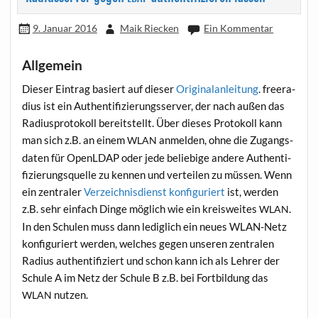
9. Januar 2016
Maik Riecken
Ein Kommentar
Allgemein
Die­ser Ein­trag basiert auf die­ser
Ori­gi­nal­an­lei­tung
. free­ra­
di­us ist ein Authen­ti­fi­zie­rungs­ser­ver, der nach außen das
Radi­us­pro­to­koll bereit­stellt. Über die­ses Pro­to­koll kann
man sich z.B. an einem
anmel­den, ohne die Zugangs­
WLAN
da­ten für OpenLDAP oder jede belie­bi­ge ande­re Authen­ti­
fi­zie­rungs­quel­le zu ken­nen und ver­tei­len zu müs­sen. Wenn
ein zen­tra­ler
Ver­zeich­nis­dienst kon­fi­gu­riert
ist, wer­den
z.B. sehr ein­fach Din­ge mög­lich wie ein kreis­wei­tes
.
WLAN
In den Schu­len muss dann ledig­lich ein neu­es WLAN-Netz
kon­fi­gu­riert wer­den, wel­ches gegen unse­ren zen­tra­len
Radi­us authen­ti­fi­ziert und schon kann ich als Leh­rer der
Schu­le A im Netz der Schu­le B z.B. bei Fort­bil­dung das
nutzen.
WLAN