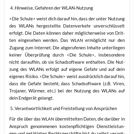
4. Hin­wei­se, Gefah­ren der WLAN-Nutzung
<Die Schu­le> weist dich dar­auf hin, dass der unter Nut­zung
des WLANs her­ge­stell­te Daten­ver­kehr unver­schlüs­selt
erfolgt. Die Daten kön­nen daher mög­li­cher­wei­se von Drit­
ten ein­ge­se­hen wer­den. Das
ermög­licht nur den
WLAN
Zugang zum Inter­net. Die abge­ru­fe­nen Inhal­te unter­lie­gen
kei­ner Über­prü­fung durch <Die Schu­le>, ins­be­son­de­re
nicht dar­auf­hin, ob sie Schad­soft­ware ent­hal­ten. Die Nut­
zung des WLANs erfolgt auf eige­ne Gefahr und auf dein
eige­nes Risi­ko. <Die Schu­le> weist aus­drück­lich dar­auf hin,
dass die Gefahr besteht, dass Schad­soft­ware (z.B. Viren,
Tro­ja­ner, Wür­mer, etc.) bei der Nut­zung des WLANs auf
dein End­ge­rät gelangt.
5. Ver­ant­wort­lich­keit und Frei­stel­lung von Ansprüchen
Für die über das
über­mit­tel­ten Daten, die dar­über in
WLAN
Anspruch genom­me­nen kos­ten­pflich­ti­gen Dienst­leis­tun­
gen und getä­tig­ten Rechts­ge­schäf­te bist du selbst ver­ant­