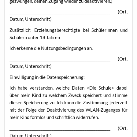
gezwun­gen, dei­nen Zugang wie­der zu deaktivieren.)
_______________________________________________________ (Ort,
Datum, Unterschrift)
Zusätz­lich: Erzie­hungs­be­rech­tig­te bei Schü­le­rin­nen und
Schü­lern unter 18 Jahren
Ich erken­ne die Nut­zungs­be­din­gun­gen an.
_______________________________________________________ (Ort,
Datum, Unterschrift)
Ein­wil­li­gung in die Datenspeicherung;
Ich habe ver­stan­den, wel­che Daten <Die Schu­le> dabei
über mein Kind zu wel­chem Zweck spei­chert und stim­me
die­ser Spei­che­rung zu. Ich kann die Zustim­mung jeder­zeit
mit der Fol­ge der Deak­ti­vie­rung des WLAN-Zugan­ges für
mein Kind form­los und schrift­lich widerrufen.
_______________________________________________________ (Ort,
Datum, Unterschrift)