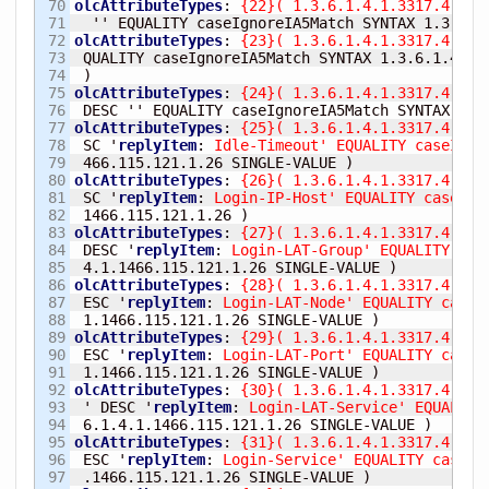
70

olcAttributeTypes
:
{
22
}
(
 1.3.6.1.4.1.3317.4.3.1
71

  '' EQUALITY caseIgnoreIA5Match SYNTAX 1.3.6.1
72

olcAttributeTypes
:
{
23
}
(
 1.3.6.1.4.1.3317.4.3.1
73

 QUALITY caseIgnoreIA5Match SYNTAX 1.3.6.1.4.1.1
74

)
75

olcAttributeTypes
:
{
24
}
(
 1.3.6.1.4.1.3317.4.3.1
76

 DESC '' EQUALITY caseIgnoreIA5Match SYNTAX 1.3
77

olcAttributeTypes
:
{
25
}
(
 1.3.6.1.4.1.3317.4.3.1
78

 SC '
replyItem
:
 Idle-Timeout' EQUALITY caseIgno
79

 466.115.121.1.26 SINGLE-VALUE 
)
80

olcAttributeTypes
:
{
26
}
(
 1.3.6.1.4.1.3317.4.3.1
81

 SC '
replyItem
:
 Login-IP-Host' EQUALITY caseIgn
82

 1466.115.121.1.26 
)
83

olcAttributeTypes
:
{
27
}
(
 1.3.6.1.4.1.3317.4.3.1
84

 DESC '
replyItem
:
 Login-LAT-Group' EQUALITY cas
85

 4.1.1466.115.121.1.26 SINGLE-VALUE 
)
86

olcAttributeTypes
:
{
28
}
(
 1.3.6.1.4.1.3317.4.3.1
87

 ESC '
replyItem
:
 Login-LAT-Node' EQUALITY caseI
88

 1.1466.115.121.1.26 SINGLE-VALUE 
)
89

olcAttributeTypes
:
{
29
}
(
 1.3.6.1.4.1.3317.4.3.1
90

 ESC '
replyItem
:
 Login-LAT-Port' EQUALITY caseI
91

 1.1466.115.121.1.26 SINGLE-VALUE 
)
92

olcAttributeTypes
:
{
30
}
(
 1.3.6.1.4.1.3317.4.3.1
93

 ' DESC '
replyItem
:
 Login-LAT-Service' EQUALITY
94

 6.1.4.1.1466.115.121.1.26 SINGLE-VALUE 
)
95

olcAttributeTypes
:
{
31
}
(
 1.3.6.1.4.1.3317.4.3.1
96

 ESC '
replyItem
:
 Login-Service' EQUALITY caseIg
97

 .1466.115.121.1.26 SINGLE-VALUE 
)