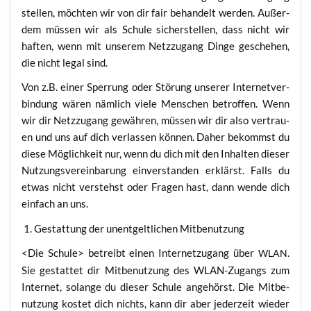
stel­len, möch­ten wir von dir fair behan­delt wer­den. Außer­
dem müs­sen wir als Schu­le sicher­stel­len, dass nicht wir
haf­ten, wenn mit unse­rem Netz­zu­gang Din­ge gesche­hen,
die nicht legal sind.
Von z.B. einer Sper­rung oder Stö­rung unse­rer Inter­net­ver­
bin­dung wären näm­lich vie­le Men­schen betrof­fen. Wenn
wir dir Netz­zu­gang gewäh­ren, müs­sen wir dir also ver­trau­
en und uns auf dich ver­las­sen kön­nen. Daher bekommst du
die­se Mög­lich­keit nur, wenn du dich mit den Inhal­ten die­ser
Nut­zungs­ver­ein­ba­rung ein­ver­stan­den erklärst. Falls du
etwas nicht ver­stehst oder Fra­gen hast, dann wen­de dich
ein­fach an uns.
1. Gestat­tung der unent­gelt­li­chen Mitbenutzung
<Die Schu­le> betreibt einen Inter­net­zu­gang über
.
WLAN
Sie gestat­tet dir Mit­be­nut­zung des WLAN-Zugangs zum
Inter­net, solan­ge du die­ser Schu­le ange­hörst. Die Mit­be­
nut­zung kos­tet dich nichts, kann dir aber jeder­zeit wie­der