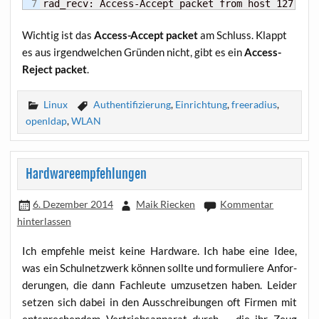
rad_recv: Access-Accept packet from host 127.0.0
Wich­tig ist das
Access-Accept packet
am Schluss. Klappt
es aus irgend­wel­chen Grün­den nicht, gibt es ein
Access-
Reject packet
.
Linux
Authentifizierung
,
Einrichtung
,
freeradius
,
openldap
,
WLAN
Hardwareempfehlungen
6. Dezember 2014
Maik Riecken
Kommentar
hinterlassen
Ich emp­feh­le meist kei­ne Hard­ware. Ich habe eine Idee,
was ein Schul­netz­werk kön­nen soll­te und for­mu­lie­re Anfor­
de­run­gen, die dann Fach­leu­te umzu­set­zen haben. Lei­der
set­zen sich dabei in den Aus­schrei­bun­gen oft Fir­men mit
ent­spre­chen­dem Ver­triebs­ap­pa­rat durch – die ihr Zeug