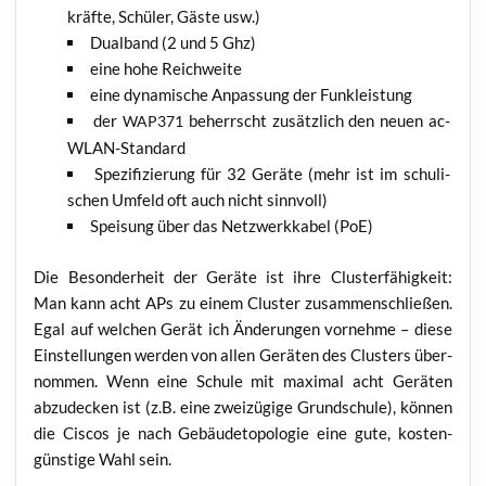
kräf­te, Schü­ler, Gäs­te usw.)
Dual­band (2 und 5 Ghz)
eine hohe Reichweite
eine dyna­mi­sche Anpas­sung der Funkleistung
der
beherrscht zusätz­lich den neu­en ac-
WAP371
WLAN-Standard
Spe­zi­fi­zie­rung für 32 Gerä­te (mehr ist im schu­li­
schen Umfeld oft auch nicht sinnvoll)
Spei­sung über das Netz­werk­ka­bel (PoE)
Die Beson­der­heit der Gerä­te ist ihre Clust­er­fä­hig­keit:
Man kann acht APs zu einem Clus­ter zusam­men­schlie­ßen.
Egal auf wel­chen Gerät ich Ände­run­gen vor­neh­me – die­se
Ein­stel­lun­gen wer­den von allen Gerä­ten des Clus­ters über­
nom­men. Wenn eine Schu­le mit maxi­mal acht Gerä­ten
abzu­de­cken ist (z.B. eine zwei­zü­gi­ge Grund­schu­le), kön­nen
die Cis­cos je nach Gebäu­de­to­po­lo­gie eine gute, kos­ten­
güns­ti­ge Wahl sein.