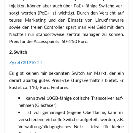
Injek­tor, kön­nen aber auch über PoE+-fähige Swit­che ver­
sorgt wer­den (PoE+ ist wich­tig). Durch den Ver­zicht auf
teu­res Mar­ke­ting und den Ein­satz von Linux­firm­ware
sowie den frei­en Con­trol­ler spart man viel Geld mit dem
Nach­teil nur stand­ort­wei­se zen­tral mana­gen zu kön­nen.
Preis für die Acces­s­points: 60–250 Euro.
2. Switch
Zyxel
GS1910-24
Es gibt kei­nen mir bekann­ten Switch am Markt, der ein
der­art abar­tig gutes Preis-/Leis­tungs­ver­hält­nis bie­tet. Er
kos­tet ca. 110,- Euro. Features:
kann zwei 10GB-fähi­ge opti­sche Trans­cei­ver auf­
neh­men (Glas­fa­ser)
ist voll gema­na­ged (eige­ne Ober­flä­che, kann in
ver­schie­de­ne vir­tu­el­le Swit­che auf­ge­teilt wer­den, z.B.
Verwaltung/pädagogisches Netz – ide­al für klei­ne