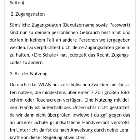
Seiten).
2. Zugangs­da­ten
Sämt­li­che Zugangs­da­ten (Benut­zer­na­me sowie Pass­wort)
sind nur zu dei­nem per­sön­li­chen Gebrauch bestimmt und
dür­fen in kei­nem Fall an ande­re Per­so­nen wei­ter­ge­ge­ben
wer­den. Du ver­pflich­test dich, dei­ne Zugangs­da­ten geheim
zu hal­ten. <Die Schu­le> hat jeder­zeit das Recht, Zugangs­
codes zu ändern.
3. Art der Nutzung
Du darfst das
nur zu schu­li­schen Zwe­cken mit Gerä­
WLAN
ten nut­zen, die min­des­tens über einen 7 Zoll gro­ßen Bild­
schirm oder Touch­screen ver­fü­gen. Eine Nut­zung mit dei­
nem Han­dy ist außer­halb des Unter­richts nicht gestat­tet,
da wir dann nicht über­prü­fen, inwie­weit du ggf. gegen das
an unse­rer Schu­le grund­sätz­li­che Han­dy­ver­bot ver­stößt.
Im Unter­richt darfst du nach Anwei­sung durch dei­ne Lehr­
kraft von die­ser Rege­lung abweichen.