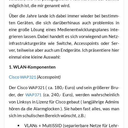
mög­lich ist, die mir genannt wird.
Über die Jah­re lan­de ich dabei immer wie­der bei bestimm­
ten Gerä­ten, die sich dar­über­hin­aus auch pro­blem­los in
eine gro­ße Lösung eines Medi­en­ent­wick­lungs­pla­nes inte­
grie­ren las­sen. Dabei han­delt es sich vor­wie­gend um Netz­
in­fra­struk­tur­ge­rä­te wie Swit­che, Acces­s­points oder Ser­
ver, teil­wei­se aber auch um End­ge­rä­te. Ich prä­sen­tie­re hier
ein­mal eine klei­ne Auswahl:
1. WLAN-Kom­po­nen­ten
Cis­co
(Acces­s­point)
WAP321
Der Cis­co
( ca. 180,- Euro) und sein grö­ße­rer Bru­
WAP321
der, der
(ca. 240,- Euro), wer­den wahr­schein­lich
WAP371
von Link­sys in Lizenz für Cis­co gebaut ( lang­jäh­ri­ge Admins
hören da die Alarm­glo­cken ). Sie haben fast alles, was man
sich im schu­li­schen Bereich wünscht, z.B.:
VLANs + Mul­tiS­SID (sepa­rier­ba­re Net­ze für Lehr­