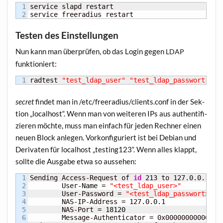
1

service slapd restart

service freeradius restart
Testen des Einstellungen
Nun kann man über­prü­fen, ob das Log­in gegen
LDAP
funktioniert:
radtest 
"test_ldap_user"
"test_ldap_passwort"
 lo
secret
fin­det man in /etc/freeradius/clients.conf in der Sek­
ti­on „local­host“. Wenn man von wei­te­ren IPs aus authen­ti­fi­
zie­ren möch­te, muss man ein­fach für jeden Rech­ner einen
neu­en Block anle­gen. Vor­kon­fi­gu­riert ist bei Debi­an und
Deri­va­ten für local­host „testing123“. Wenn alles klappt,
soll­te die Aus­ga­be etwa so aussehen:
1

Sending Access-Request of 
id
213
 to 127.0.0.1 po
2

	User-Name = 
"<test_ldap_user>"
3

	User-Password = 
"<test_ldap_passwort>"
4

	NAS-IP-Address = 127.0.0.1

5

	NAS-Port = 
18120
6

	Message-Authenticator = 0x00000000000000000000000000000000
