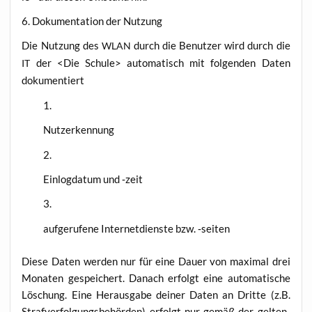
6. Doku­men­ta­ti­on der Nutzung
Die Nut­zung des
durch die Benut­zer wird durch die
WLAN
der <Die Schu­le> auto­ma­tisch mit fol­gen­den Daten
IT
dokumentiert
Nut­zer­ken­nung
Ein­log­da­tum und ‑zeit
auf­ge­ru­fe­ne Inter­net­diens­te bzw. ‑sei­ten
Die­se Daten wer­den nur für eine Dau­er von maxi­mal drei
Mona­ten gespei­chert. Danach erfolgt eine auto­ma­ti­sche
Löschung. Eine Her­aus­ga­be dei­ner Daten an Drit­te (z.B.
Straf­ver­fol­gungs­be­hör­den) erfolgt nur gemäß der gel­ten­