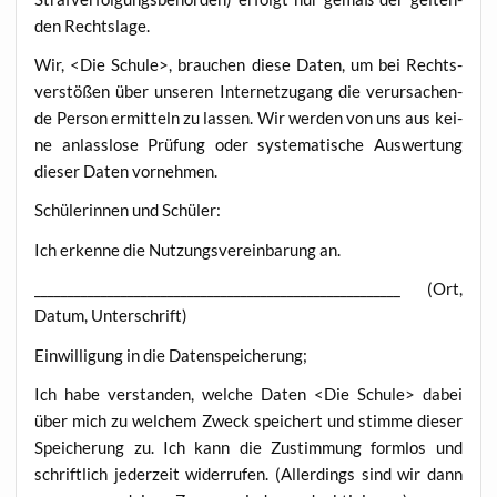
den Rechtslage.
Wir, <Die Schu­le>, brau­chen die­se Daten, um bei Rechts­
ver­stö­ßen über unse­ren Inter­net­zu­gang die ver­ur­sa­chen­
de Per­son ermit­teln zu las­sen. Wir wer­den von uns aus kei­
ne anlass­lo­se Prü­fung oder sys­te­ma­ti­sche Aus­wer­tung
die­ser Daten vornehmen.
Schü­le­rin­nen und Schüler:
Ich erken­ne die Nut­zungs­ver­ein­ba­rung an.
_______________________________________________________ (Ort,
Datum, Unterschrift)
Ein­wil­li­gung in die Datenspeicherung;
Ich habe ver­stan­den, wel­che Daten <Die Schu­le> dabei
über mich zu wel­chem Zweck spei­chert und stim­me die­ser
Spei­che­rung zu. Ich kann die Zustim­mung form­los und
schrift­lich jeder­zeit wider­ru­fen. (Aller­dings sind wir dann