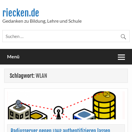
Skip
to
riecken.de
content
Gedanken zu Bildung, Lehre und Schule
Menü
Schlagwort:
WLAN
Radiusserver gegen
authentifizieren lassen
LDAP