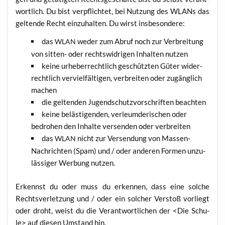
wort­lich. Du bist ver­pflich­tet, bei Nut­zung des WLANs das
gel­ten­de Recht ein­zu­hal­ten. Du wirst insbesondere:
das
weder zum Abruf noch zur Ver­brei­tung
WLAN
von sit­ten- oder rechts­wid­ri­gen Inhal­ten nutzen
kei­ne urhe­ber­recht­lich geschütz­ten Güter wider­
recht­lich ver­viel­fäl­ti­gen, ver­brei­ten oder zugäng­lich
machen
die gel­ten­den Jugend­schutz­vor­schrif­ten beachten
kei­ne beläs­ti­gen­den, ver­leum­de­ri­schen oder
bedro­hen den Inhal­te ver­sen­den oder verbreiten
das
nicht zur Ver­sen­dung von Mas­sen-
WLAN
Nach­rich­ten (Spam) und / oder ande­ren For­men unzu­
läs­si­ger Wer­bung nutzen.
Erkennst du oder muss du erken­nen, dass eine sol­che
Rechts­ver­let­zung und / oder ein sol­cher Ver­stoß vor­liegt
oder droht, weist du die Ver­ant­wort­li­chen der <Die Schu­
le> auf die­sen Umstand hin.