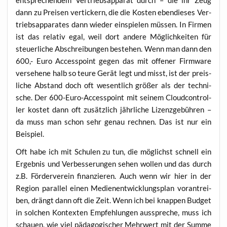
dann zu Prei­sen ver­ti­ckern, die die Kos­ten eben­die­ses Ver­
triebs­ap­pa­ra­tes dann wie­der ein­spie­len müs­sen. In Fir­men
ist das rela­tiv egal, weil dort ande­re Mög­lich­kei­ten für
steu­er­li­che Abschrei­bun­gen bestehen. Wenn man dann den
600,- Euro Acces­s­point gegen das mit offe­ner Firm­ware
ver­se­he­ne halb so teu­re Gerät legt und misst, ist der preis­
li­che Abstand doch oft wesent­lich grö­ßer als der tech­ni­
sche. Der 600-Euro-Acces­s­point mit sei­nem Cloud­con­trol­
ler kos­tet dann oft zusätz­lich jähr­li­che Lizenz­ge­büh­ren –
da muss man schon sehr genau rech­nen. Das ist nur ein
Beispiel.
Oft habe ich mit Schu­len zu tun, die mög­lichst schnell ein
Ergeb­nis und Ver­bes­se­run­gen sehen wol­len und das durch
z.B. För­der­ver­ein finan­zie­ren. Auch wenn wir hier in der
Regi­on par­al­lel einen Medi­en­ent­wick­lungs­plan vor­an­trei­
ben, drängt dann oft die Zeit. Wenn ich bei knap­pen Bud­get
in sol­chen Kon­tex­ten Emp­feh­lun­gen aus­spre­che, muss ich
schau­en, wie viel päd­ago­gi­scher Mehr­wert mit der Sum­me