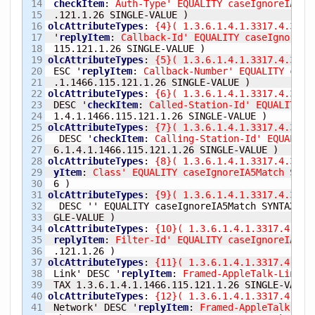
14

checkItem
:
 Auth-Type' EQUALITY caseIgnoreIA5Ma
15

 .121.1.26 SINGLE-VALUE 
)
16

olcAttributeTypes
:
{
4
}
(
 1.3.6.1.4.1.3317.4.3.1.
17

 '
replyItem
:
 Callback-Id' EQUALITY caseIgnoreIA
18

 115.121.1.26 SINGLE-VALUE 
)
19

olcAttributeTypes
:
{
5
}
(
 1.3.6.1.4.1.3317.4.3.1.
20

 ESC '
replyItem
:
 Callback-Number' EQUALITY case
21

 .1.1466.115.121.1.26 SINGLE-VALUE 
)
22

olcAttributeTypes
:
{
6
}
(
 1.3.6.1.4.1.3317.4.3.1.
23

 DESC '
checkItem
:
 Called-Station-Id' EQUALITY c
24

 1.4.1.1466.115.121.1.26 SINGLE-VALUE 
)
25

olcAttributeTypes
:
{
7
}
(
 1.3.6.1.4.1.3317.4.3.1.
26

  DESC '
checkItem
:
 Calling-Station-Id' EQUALITY
27

 6.1.4.1.1466.115.121.1.26 SINGLE-VALUE 
)
28

olcAttributeTypes
:
{
8
}
(
 1.3.6.1.4.1.3317.4.3.1.
29

yItem
:
 Class' EQUALITY caseIgnoreIA5Match SYNT
30

6
)
31

olcAttributeTypes
:
{
9
}
(
 1.3.6.1.4.1.3317.4.3.1.
32

  DESC '' EQUALITY caseIgnoreIA5Match SYNTAX 1.3
33

 GLE-VALUE 
)
34

olcAttributeTypes
:
{
10
}
(
 1.3.6.1.4.1.3317.4.3.1
35

replyItem
:
 Filter-Id' EQUALITY caseIgnoreIA5Ma
36

 .121.1.26 
)
37

olcAttributeTypes
:
{
11
}
(
 1.3.6.1.4.1.3317.4.3.1
38

 Link' DESC '
replyItem
:
 Framed-AppleTalk-Link' 
39

 TAX 1.3.6.1.4.1.1466.115.121.1.26 SINGLE-VALUE
40

olcAttributeTypes
:
{
12
}
(
 1.3.6.1.4.1.3317.4.3.1
41

 Network' DESC '
replyItem
:
 Framed-AppleTalk-Net