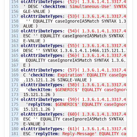
154

olcAttributeTypes
:
{
52
}
(
 1.3.6.1.4.1.3317.4.3.1
155

 ' DESC '
checkItem
:
 Simultaneous-Use' SYNTAX 1.
156

 GLE-VALUE 
)
157

olcAttributeTypes
:
{
53
}
(
 1.3.6.1.4.1.3317.4.3.1
158

  '' EQUALITY caseIgnoreIA5Match SYNTAX 1.3.6.1.
159

 ALUE 
)
160

olcAttributeTypes
:
{
54
}
(
 1.3.6.1.4.1.3317.4.3.1
161

 ESC '' EQUALITY caseIgnoreIA5Match SYNTAX 1.3.6
162

 E-VALUE 
)
163

olcAttributeTypes
:
{
55
}
(
 1.3.6.1.4.1.3317.4.3.1
164

 DESC '' SYNTAX 1.3.6.1.4.1.1466.115.121.1.7 SI
165

olcAttributeTypes
:
{
56
}
(
 1.3.6.1.4.1.3317.4.3.1
166

  EQUALITY caseIgnoreIA5Match SYNTAX 1.3.6.1.4.1
167

 E 
)
168

olcAttributeTypes
:
{
57
}
(
 1.3.6.1.4.1.3317.4.3.1
169

 C '
checkItem
:
 Expiration' EQUALITY caseIgnoreI
170

 .115.121.1.26 SINGLE-VALUE 
)
171

olcAttributeTypes
:
{
58
}
(
 1.3.6.1.4.1.3317.4.3.1
172

  '
checkItem
:
 $GENERIC$' EQUALITY caseIgnoreIA5
173

 15.121.1.26 
)
174

olcAttributeTypes
:
{
59
}
(
 1.3.6.1.4.1.3317.4.3.1
175

  '
replyItem
:
 $GENERIC$' EQUALITY caseIgnoreIA5
176

 15.121.1.26 
)
177

olcAttributeTypes
:
{
60
}
(
 1.3.6.1.4.1.3317.4.3.1
178

 ESC '' EQUALITY caseIgnoreIA5Match SYNTAX 1.3.6
179

 E-VALUE 
)
180

olcAttributeTypes
:
{
61
}
(
 1.3.6.1.4.1.3317.4.3.1
181

 ESC '
replyItem
:
 Reply-Message' EQUALITY caseIg