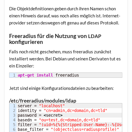
Die Objekt­de­fi­ni­tio­nen geben durch ihren Namen schon
einen Hin­weis dar­auf, was noch alles mög­lich ist. Inter­net­
pro­vi­der set­zen des­we­gen oft genau auf die­ses Protokoll.
Freeradius für die Nutzung von
LDAP
konfigurieren
Falls noch nicht gesche­hen, muss free­ra­di­us zunächst
instal­liert wer­den. Bei Debi­an und sei­nen Deri­va­ten tut es
ein Einzeiler:
apt-get install
 freeradius
Jetzt sind eini­ge Kon­fi­gu­ra­ti­ons­da­tei­en zu bearbeiten:
/etc/freeradius/modules/ldap
1

server = 
"localhost"
2

identity = 
"cn=admin,dc=domain,dc=tld"
3

password = 
<
secret
>
4

basedn = 
"ou=test,dc=domain,dc=tld"
5

filter = 
"(uid=%{%{Stripped-User-Name}:-%{User-N
6

base_filter = 
"(objectclass=radiusprofile)"