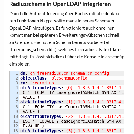
Radiusschema in OpenLDAP integrieren
Damit die Authen­ti­fi­zie­rung über Radi­us mit alle denk­ba­
ren Funk­tio­nen klappt, soll­te man ein neu­es Sche­ma zu
OpenLDAP hin­zu­fü­gen. Es funk­tio­niert auch ohne, nur
kommt man bei spä­te­ren Erwei­te­rungs­w­üb­schen schnell
an Gren­zen. Hier ist ein Sche­ma bereits vor­be­rei­tet
(freeradius_schema.ldif), wel­ches free­ra­di­us als Text­da­tei
mit­bringt. Es lässt sich direkt über die Kon­so­le in cn=config
einspielen.
1

dn
:
 cn=freeradius,cn=schema,cn=config
2

objectClass
:
 olcSchemaConfig
3

cn
:
 freeradius
4

olcAttributeTypes
:
{
0
}
(
 1.3.6.1.4.1.3317.4.3.1.
5

 C '' EQUALITY caseIgnoreIA5Match SYNTAX 1.3.6.1
6

 VALUE 
)
7

olcAttributeTypes
:
{
1
}
(
 1.3.6.1.4.1.3317.4.3.1.
8

 C '' EQUALITY caseIgnoreIA5Match SYNTAX 1.3.6.1
9

 VALUE 
)
10

olcAttributeTypes
:
{
2
}
(
 1.3.6.1.4.1.3317.4.3.1.
11

 ESC '' EQUALITY caseIgnoreIA5Match SYNTAX 1.3.6
12

 E-VALUE 
)
13

olcAttributeTypes
:
{
3
}
(
 1.3.6.1.4.1.3317.4.3.1.