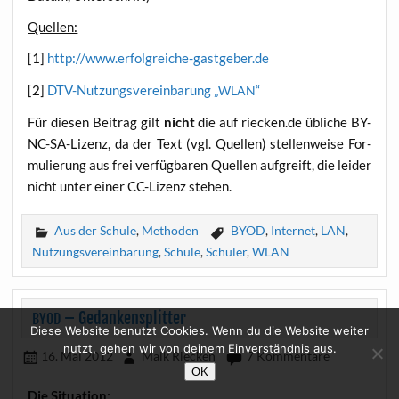
Quel­len:
[1]
http://www.erfolgreiche-gastgeber.de
[2]
DTV-Nut­zungs­ver­ein­ba­rung „
“
WLAN
Für die­sen Bei­trag gilt
nicht
die auf riecken.de übli­che BY-
NC-SA-Lizenz, da der Text (vgl. Quel­len) stel­len­wei­se For­
mu­lie­rung aus frei ver­füg­ba­ren Quel­len auf­greift, die lei­der
nicht unter einer CC-Lizenz stehen.
Aus der Schule
,
Methoden
BYOD
,
Internet
,
LAN
,
Nutzungsvereinbarung
,
Schule
,
Schüler
,
WLAN
– Gedankensplitter
BYOD
Diese Website benutzt Cookies. Wenn du die Website weiter
nutzt, gehen wir von deinem Einverständnis aus.
16. Mai 2012
Maik Riecken
7 Kommentare
OK
Die Situa­ti­on: