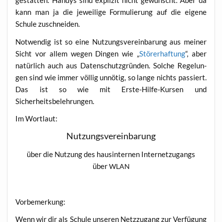
gestat­ten. Han­dys sind expli­zit nicht gewünscht. Aber da
kann man ja die jewei­li­ge For­mu­lie­rung auf die eige­ne
Schu­le zuschneiden.
Not­wen­dig ist so eine Nut­zungs­ver­ein­ba­rung aus mei­ner
Sicht vor allem wegen Din­gen wie „
Stö­rer­haf­tung
“, aber
natür­lich auch aus Daten­schutz­grün­den. Sol­che Rege­lun­
gen sind wie immer völ­lig unnö­tig, so lan­ge nichts pas­siert.
Das ist so wie mit Ers­te-Hil­fe-Kur­sen und
Sicherheitsbelehrungen.
Im Wort­laut:
Nut­zungs­ver­ein­ba­rung
über die Nut­zung des haus­in­ter­nen Inter­net­zu­gangs
über
WLAN
Vor­be­mer­kung:
Wenn wir dir als Schu­le unse­ren Netz­zu­gang zur Ver­fü­gung