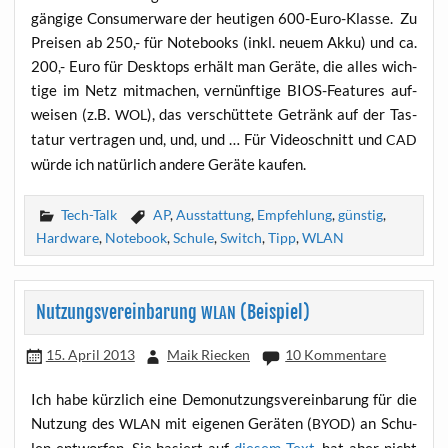
gän­gi­ge Con­sum­er­wa­re der heu­ti­gen 600-Euro-Klas­se. Zu
Prei­sen ab 250,- für Note­books (inkl. neu­em Akku) und ca.
200,- Euro für Desk­tops erhält man Gerä­te, die alles wich­
ti­ge im Netz mit­ma­chen, ver­nünf­ti­ge BIOS-Fea­tures auf­
wei­sen (z.B.
), das ver­schüt­te­te Getränk auf der Tas­
WOL
ta­tur ver­tra­gen und, und, und … Für Video­schnitt und
CAD
wür­de ich natür­lich ande­re Gerä­te kaufen.
Tech-Talk
AP
,
Ausstattung
,
Empfehlung
,
günstig
,
Hardware
,
Notebook
,
Schule
,
Switch
,
Tipp
,
WLAN
Nutzungsvereinbarung
(Beispiel)
WLAN
15. April 2013
Maik Riecken
10 Kommentare
Ich habe kürz­lich eine Demo­nut­zungs­ver­ein­ba­rung für die
Nut­zung des
mit eige­nen Gerä­ten (
) an Schu­
WLAN
BYOD
len ent­wor­fen. Sie basiert auf
die­sem Text
, hat aber nicht