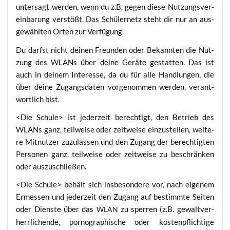
unter­sagt wer­den, wenn du z.B. gegen die­se Nut­zungs­ver­
ein­ba­rung ver­stößt. Das Schü­ler­netz steht dir nur an aus­
ge­wähl­ten Orten zur Verfügung.
Du darfst nicht dei­nen Freun­den oder Bekann­ten die Nut­
zung des WLANs über dei­ne Gerä­te gestat­ten. Das ist
auch in dei­nem Inter­es­se, da du für alle Hand­lun­gen, die
über dei­ne Zugangs­da­ten vor­ge­nom­men wer­den, ver­ant­
wort­lich bist.
<Die Schu­le> ist jeder­zeit berech­tigt, den Betrieb des
WLANs ganz, teil­wei­se oder zeit­wei­se ein­zu­stel­len, wei­te­
re Mit­nut­zer zuzu­las­sen und den Zugang der berech­tig­ten
Per­so­nen ganz, teil­wei­se oder zeit­wei­se zu beschrän­ken
oder auszuschließen.
<Die Schu­le> behält sich ins­be­son­de­re vor, nach eige­nem
Ermes­sen und jeder­zeit den Zugang auf bestimm­te Sei­ten
oder Diens­te über das
zu sper­ren (z.B. gewalt­ver­
WLAN
herr­li­chen­de, por­no­gra­phi­sche oder kos­ten­pflich­ti­ge