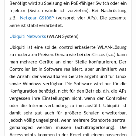
Benö­tigt wird zu Spei­sung ein PoE-fähi­ger Switch oder ein
Injek­tor (Switch wür­de ich vor­zie­hen). Bei Nach­rüs­tung
z.B.:
Net­gear
(ver­sorgt vier APs). Die gesam­te
GS108P
Serie ist sta­bil verarbeitet.
Ubi­qui­ti Net­works
(
System)
WLAN
Ubi­qui­ti ist eine soli­de, con­trol­ler­ba­sier­te WLAN-Lösung
zu mode­ra­ten Prei­sen. Genau wie bei den Cis­cos (s.o.) kann
man meh­re­re Gerä­te an einer Stel­le kon­fi­gu­rie­ren. Der
Con­trol­ler ist in Soft­ware rea­li­siert, aber unli­mi­tiert was
die Anzahl der ver­walt­ba­ren Gerä­te angeht und für Linux
sowie Win­dows ver­füg­bar. Die Soft­ware wird nur für die
Kon­fi­gu­ra­ti­on benö­tigt, nicht für den Betrieb, d.h. die APs
ver­ges­sen ihre Ein­stel­lun­gen nicht, wenn der Con­trol­ler
oder die Inter­net­ver­bin­dung zu ihm aus­fällt. Ubi­qui­ti ist
damit sehr gut auch für grö­ße­re Schu­len erwei­ter­bar,
jedoch völ­lig unge­eig­net, wenn meh­re­re Stand­or­te zen­tral
gema­na­ged wer­den müs­sen (Schul­trä­ger­lö­sung). Die
Acces­s­points kom­men in der Regel mit einem pas­sen­den