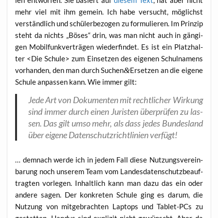
mehr viel mit ihm gemein. Ich habe ver­sucht, mög­lichst
ver­ständ­lich und schü­ler­be­zo­gen zu for­mu­lie­ren. Im Prin­zip
steht da nichts „Böses“ drin, was man nicht auch in gän­gi­
gen Mobil­funk­ver­trä­gen wie­der­fin­det. Es ist ein Platz­hal­
ter <Die Schu­le> zum Ein­set­zen des eige­nen Schul­na­mens
vor­han­den, den man durch Suchen
&
Ersetzen an die eige­ne
Schu­le anpas­sen kann. Wie immer gilt:
Jede Art von Doku­men­ten mit recht­li­cher Wir­kung
sind immer durch einen Juris­ten über­prü­fen zu las­
sen. Das gilt umso mehr, als dass jedes Bun­des­land
über eige­ne Daten­schutz­richt­li­ni­en verfügt!
… dem­nach wer­de ich in jedem Fall die­se Nut­zungs­ver­ein­
ba­rung noch unse­rem Team vom Lan­des­da­ten­schutz­be­auf­
trag­ten vor­le­gen. Inhalt­lich kann man dazu das ein oder
ande­re sagen. Der kon­kre­ten Schu­le ging es dar­um, die
Nut­zung von mit­ge­brach­ten Lap­tops und Tablet-PCs zu