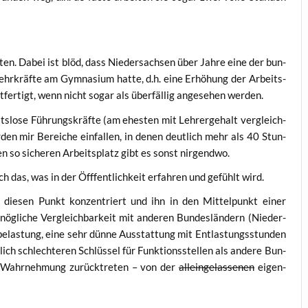
­ten. Dabei ist blöd, dass Nie­der­sach­sen über Jah­re eine der bun­
Lehr­kräf­te am Gym­na­si­um hat­te, d.h. eine Erhö­hung der Arbeits­
­fer­tigt, wenn nicht sogar als über­fäl­lig ange­se­hen werden.
s­lo­se Füh­rungs­kräf­te (am ehes­ten mit Leh­rer­ge­halt ver­gleich­
den mir Berei­che ein­fal­len, in denen deut­lich mehr als 40 Stun­
en so siche­ren Arbeits­platz gibt es sonst nirgendwo.
ich das, was in der Öff­fent­lich­keit erfah­ren und gefühlt wird.
e­sen Punkt kon­zen­triert und ihn in den Mit­tel­punkt einer
nög­li­che Ver­gleich­bar­keit mit ande­ren Bun­des­län­dern (Nie­der­
be­las­tung, eine sehr dün­ne Aus­stat­tung mit Ent­las­tungs­stun­den
ich schlech­te­ren Schlüs­sel für Funk­ti­ons­stel­len als ande­re Bun­
hen Wahr­neh­mung zurück­tre­ten – von der
allein­ge­las­se­nen
eigen­