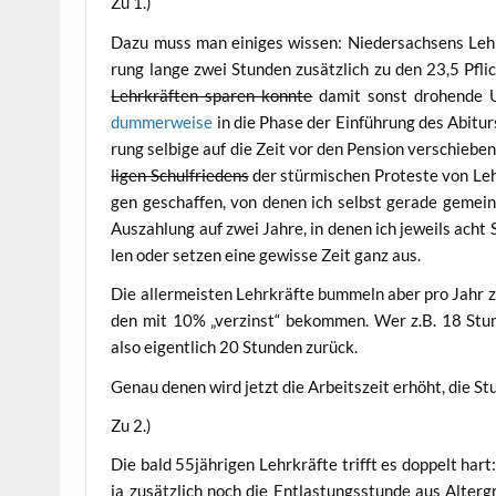
Zu 1.)
Dazu muss man eini­ges wis­sen: Nie­der­sach­sens Lehr­
rung lan­ge zwei Stun­den zusätz­lich zu den 23,5 Pfli
Lehr­kräf­ten spa­ren konn­te
damit sonst dro­hen­de Unt
dum­mer­wei­se
in die Pha­se der Ein­füh­rung des Abitu
rung sel­bi­ge auf die Zeit vor den Pen­si­on ver­schie­b
li­gen Schul­frie­dens
der stür­mi­schen Pro­tes­te von Lehr
gen geschaf­fen, von denen ich selbst gera­de gemein­sam
Aus­zah­lung auf zwei Jah­re, in denen ich jeweils acht 
len oder set­zen eine gewis­se Zeit ganz aus.
Die aller­meis­ten Lehr­kräf­te bum­meln aber pro Jahr z
den mit 10% „ver­zinst“ bekom­men. Wer z.B. 18 Stun
also eigent­lich 20 Stun­den zurück.
Genau denen wird jetzt die Arbeits­zeit erhöht, die St
Zu 2.)
Die bald 55jährigen Lehr­kräf­te trifft es dop­pelt hart
ja zusätz­lich noch die Ent­las­tungs­stun­de aus Alter­