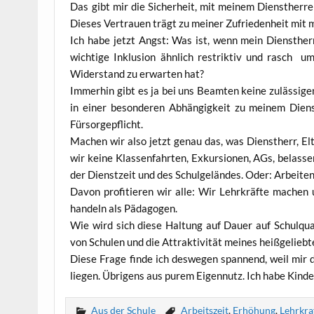
Das gibt mir die Sicher­heit, mit mei­nem Dienst­her­ren
Die­ses Ver­trau­en trägt zu mei­ner Zufrie­den­heit mit
Ich habe jetzt Angst: Was ist, wenn mein Dienst­herr 
wich­ti­ge Inklu­si­on ähn­lich restrik­tiv und rasch u
Wider­stand zu erwar­ten hat?
Immer­hin gibt es ja bei uns Beam­ten kei­ne zuläs­si­ge
in einer beson­de­ren Abhän­gig­keit zu mei­nem Dien
Fürsorgepflicht.
Machen wir also jetzt genau das, was Dienst­herr, Elter
wir kei­ne Klas­sen­fahr­ten, Exkur­sio­nen, AGs, belas­s
der Dienst­zeit und des Schul­ge­län­des. Oder: Arbei­ten
Davon pro­fi­tie­ren wir alle: Wir Lehr­kräf­te machen
han­deln als Pädagogen.
Wie wird sich die­se Hal­tung auf Dau­er auf Schul­qua­l
von Schu­len und die Attrak­ti­vi­tät mei­nes heiß­ge­lie
Die­se Fra­ge fin­de ich des­we­gen span­nend, weil mir
lie­gen. Übri­gens aus purem Eigen­nutz. Ich habe Kinde
Aus der Schule
Arbeitszeit
,
Erhöhung
,
Lehrkra