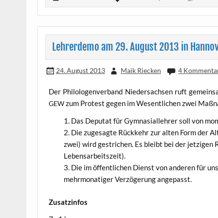
Lehrerdemo am 29. August 2013 in Hanno
24. August 2013
Maik Riecken
4 Kommenta
Der Phi­lo­lo­gen­ver­band Nie­der­sach­sen ruft gemein
zum Pro­test gegen im Wesent­li­chen zwei Maß­nah
GEW
Das Depu­tat für Gym­na­si­al­leh­rer soll von m
Die zuge­sag­te Rück­kehr zur alten Form der Alt
zwei) wird gestri­chen. Es bleibt bei der jet­zi­gen
Lebensarbeitszeit).
Die im öffent­li­chen Dienst von ande­ren für uns
mehr­mo­na­ti­ger Ver­zö­ge­rung angepasst.
Zusatz­in­fos