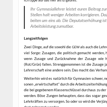
Ihr Gym­na­si­al­leh­rer leis­tet euren Bei­trag z
Stel­len halt weni­ger Arbei­ten kor­ri­gie­ren. D
bei­ten um eins ab. Die Depu­tats­er­hö­hung ist
Arbeits­leis­tung zumutbar.
Lang­zeit­fol­gen
Zwei Din­ge, auf die sowohl die
als auch die Leh­r
GEW
viel Sor­ge: Zusa­gen, die poli­tisch gemacht wer­den, h
wenn Zusa­ge und Zurück­nah­me der Zusa­ge wie hier
(Rot/Grün) fal­len. Streng­ge­nom­men ist die Zusa­ge ja
Leh­rer­schaft eine ande­re sein. Das macht das Ver­han­
Wei­ter­hin wird es natür­lich für Gym­na­si­en schwer, 
so­nen „erwirt­schaf­tet“ durch die Arbeits­zeit­er­hö­hun
die bei gege­be­nem Klas­sen­schlüs­sel durch­aus zu der
wer­den. Böse Zun­gen behaup­ten, dass das sogar gewol
Lehr­kräf­ten zu ver­sor­gen. So oder so wird die Ver­jün