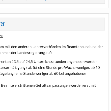
ver
re
­sam mit den ande­ren Leh­rer­ver­bän­den im Beam­ten­bund und der
­men der Lan­des­re­gie­rung auf:
omen­tan 23,5 auf 24,5 Unter­richts­stun­den ange­ho­ben werden
ers­er­mä­ßi­gung ( ab 55 eine Stun­de pro Woche weni­ger, ab 60
 Rege­lung (eine Stun­de weni­ger ab 60 bei ange­ho­be­ner
 Beam­te erstrit­te­nen Gehalts­an­pas­sun­gen wer­den erst mit