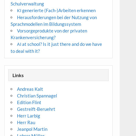
Schulverwaltung
generierte (Fach-)Arbeiten erkennen
KI
Herausforderungen bei der Nutzung von
Sprachmodellen im Bildungssystem
Vorsorgeprodukte von der privaten
Krankenversicherung?
at school? Is it just there and do we have
AI
to deal with it?
Links
Andreas Kalt
Christian Spannagel
Edition Flint
Gestreift-Beruehrt
Herr Larbig
Herr Rau
Jeanpol Martin
Lehrer Müller