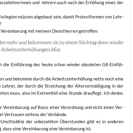
si­al­leh­re­rin­nen und ‑leh­rern auch nach der Erhö­hung eines der
i­vi­le­gi­en müs­sen abge­baut sein, damit Pro­test­for­men von Lehr­
?
Ver­ein­ba­rung mit mei­nem Dienst­her­ren getroffen:
un­den mehr und bekom­men sie zu einem Stich­tag dann wie­der
ei­ne Arbeitszeiterhöhungen.â€œ
h die Ein­füh­rung des heu­te schon wie­der obso­le­ten G8-Ein­füh­
n und bekom­me durch die Arbeits­zeit­er­hö­hung net­to noch eine
eh­rer, der durch die Strei­chung der Alters­er­mä­ßi­gung in der
i­ten muss, also im Extrem­fall eine Stun­de drauf­legt. Ich den­ke,
e Ver­ein­ba­rung auf Basis einer Ver­ord­nung und nicht eines Ver­
el Ver­trau­en sei­tens der Verbände.
€žUnsitteâ€œ der unbe­zahl­ten Über­stun­den gibt es in ande­ren
g, dass eine Ver­ein­ba­rung eine Ver­ein­ba­rung ist.