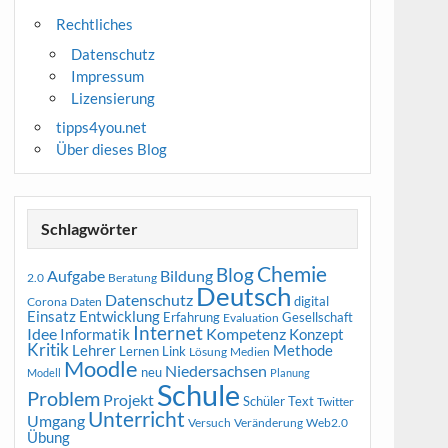
Rechtliches
Datenschutz
Impressum
Lizensierung
tipps4you.net
Über dieses Blog
Schlagwörter
Chemie
Blog
Aufgabe
Bildung
2.0
Beratung
Deutsch
Datenschutz
digital
Corona
Daten
Entwicklung
Einsatz
Erfahrung
Gesellschaft
Evaluation
Internet
Idee
Informatik
Kompetenz
Konzept
Kritik
Methode
Lehrer
Lernen
Link
Medien
Lösung
Moodle
Niedersachsen
neu
Modell
Planung
Schule
Problem
Projekt
Schüler
Text
Twitter
Unterricht
Umgang
Versuch
Web2.0
Veränderung
Übung