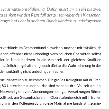
ur Haus­halts­kon­so­li­die­rung. Dafür müsst ihr an ein bis zwei
azu sen­ken wir den Regel­fall der zu schrei­ben­den Klas­sen­ar­
 ange­sichts der in ande­ren Bun­des­län­dern zu erbrin­gen­den
er­ver­bän­de im Beam­ten­bund hin­wei­sen, machen mir tat­säch­lich
aben offen­bar nicht unbe­dingt ver­bind­li­chen Cha­rak­ter, selbst
 in Nie­der­sach­sen in die Amts­zeit der glei­chen Koali­ti­on
 natür­lich ein­ge­hal­ten – jedoch dürf­te die Wahr­neh­mung in der
deln zukünf­tig nicht unbe­dingt einfacher.
neue Plan­stel­len zu bekom­men. Ein gro­ßes Kol­le­gi­um mit 80 Per­
g 80 Unter­richts­stun­den – das sind mehr als drei Voll­zeit­stel­len,
 Not­wen­dig­keit von Abord­nun­gen oder gar Ver­set­zun­gen füh­ren
lt sei, um Gesamt­schu­len im Ober­stu­fen­be­reich mit fri­schen
­gung in den Kol­le­gi­en durch die­se Maß­nah­me lang­fris­tig zumin­