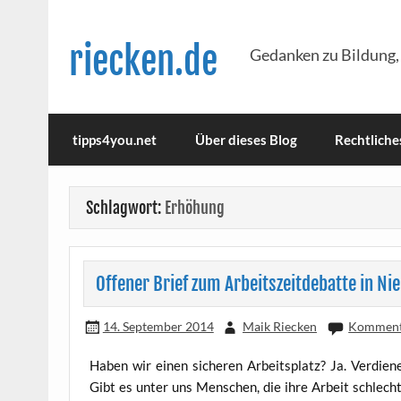
Skip
to
content
riecken.de
Gedanken zu Bildung,
tipps4you.net
Über dieses Blog
Rechtliche
Schlagwort:
Erhöhung
Offener Brief zum Arbeitszeitdebatte in N
14. September 2014
Maik Riecken
Kommenta
Haben wir einen siche­ren Arbeits­platz? Ja. Ver­die­ne
Gibt es unter uns Men­schen, die ihre Arbeit schlech