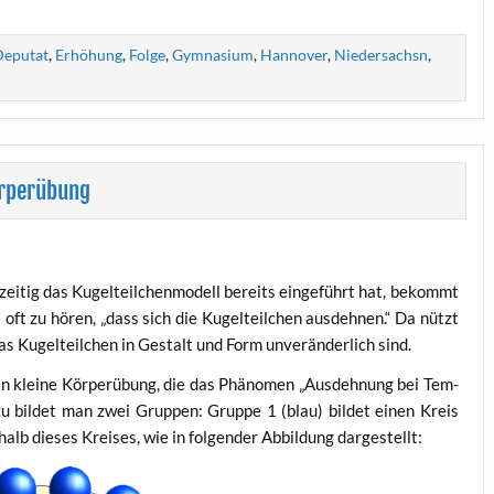
eputat
,
Erhöhung
,
Folge
,
Gymnasium
,
Hannover
,
Niedersachsn
,
örperübung
ei­tig das Kugel­teil­chen­mo­dell bereits ein­ge­führt hat, bekommt
oft zu hören, „dass sich die Kugel­teil­chen aus­deh­nen.“ Da nützt
as Kugel­teil­chen in Gestalt und Form unver­än­der­lich sind.
n klei­ne Kör­per­übung, die das Phä­no­men „Aus­deh­nung bei Tem­
zu bil­det man zwei Grup­pen: Grup­pe 1 (blau) bil­det einen Kreis
alb die­ses Krei­ses, wie in fol­gen­der Abbil­dung dargestellt: