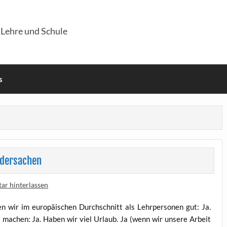
 Lehre und Schule
s
iedersachen
r hinterlassen
n wir im euro­päi­schen Durch­schnitt als Lehr­per­so­nen gut: Ja.
t machen: Ja. Haben wir viel Urlaub. Ja (wenn wir unse­re Arbeit