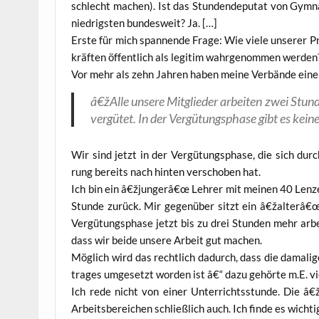
schlecht machen). Ist das Stun­den­de­pu­tat von Gym­na­
nied­rigs­ten bun­des­weit? Ja. […]
Ers­te für mich span­nen­de Fra­ge: Wie vie­le unse­rer Pr
kräf­ten öffent­lich als legi­tim wahr­ge­nom­men werden
Vor mehr als zehn Jah­ren haben mei­ne Ver­bän­de eine 
â€žAlle unse­re Mit­glie­der arbei­ten zwei St
ver­gü­tet. In der Ver­gü­tungs­pha­se gibt es k
Wir sind jetzt in der Ver­gü­tungs­pha­se, die sich durc
rung bereits nach hin­ten ver­scho­ben hat.
Ich bin ein â€žjungerâ€œ Leh­rer mit mei­nen 40 Len­ze
Stun­de zurück. Mir gegen­über sitzt ein â€žalterâ€œ L
Ver­gü­tungs­pha­se jetzt bis zu drei Stun­den mehr arbe
dass wir bei­de unse­re Arbeit gut machen.
Mög­lich wird das recht­lich dadurch, dass die dama­li­g
tra­ges umge­setzt wor­den ist â€“ dazu gehör­te m.E. vi
Ich rede nicht von einer Unter­richts­stun­de. Die â
Arbeits­be­rei­chen schließ­lich auch. Ich fin­de es wich­ti