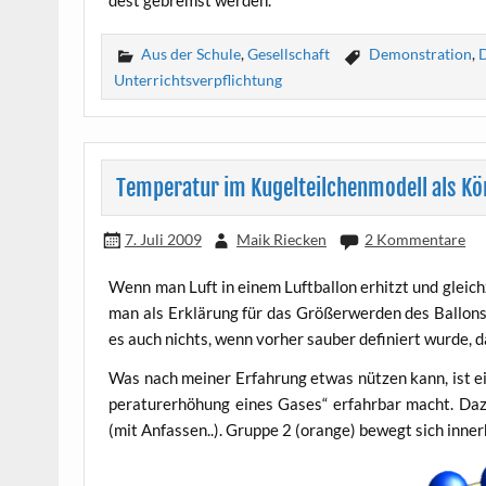
dest gebremst werden.
Aus der Schule
,
Gesellschaft
Demonstration
,
D
Unterrichtsverpflichtung
Temperatur im Kugelteilchenmodell als K
7. Juli 2009
Maik Riecken
2 Kommentare
Wenn man Luft in einem Luft­bal­lon erhitzt und gleich­z
man als Erklä­rung für das Grö­ßer­wer­den des Bal­lons 
es auch nichts, wenn vor­her sau­ber defi­niert wur­de, d
Was nach mei­ner Erfah­rung etwas nüt­zen kann, ist ei
pe­ra­tur­er­hö­hung eines Gases“ erfahr­bar macht. Da
(mit Anfas­sen..). Grup­pe 2 (oran­ge) bewegt sich inner­h