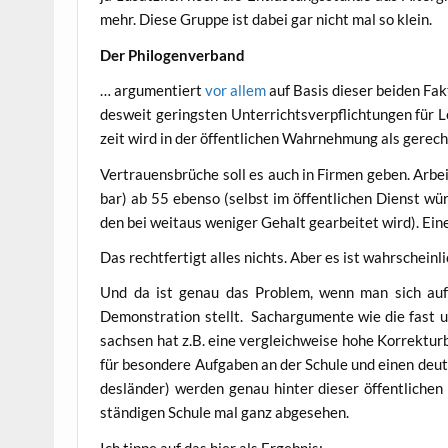
mehr. Die­se Grup­pe ist dabei gar nicht mal so klein.
Der Phi­lo­gen­ver­band
… argu­men­tiert
vor allem
auf Basis die­ser bei­den Fak
des­weit gerings­ten Unter­richts­ver­pflich­tun­gen für 
zeit wird in der öffent­li­chen Wahr­neh­mung als gerecht
Ver­trau­ens­brü­che soll es auch in Fir­men geben. Arbeit
bar) ab 55 eben­so (selbst im öffent­li­chen Dienst wür­
den bei weit­aus weni­ger Gehalt gear­bei­tet wird). Ein
Das recht­fer­tigt alles nichts. Aber es ist wahr­schein­l
Und da ist genau das Pro­blem, wenn man sich auf di
Demons­tra­ti­on stellt. Sach­ar­gu­men­te wie die fast u
sach­sen hat z.B. eine ver­gleich­wei­se hohe Kor­rek­tur­
für beson­de­re Auf­ga­ben an der Schu­le und einen deut­l
des­län­der) wer­den genau hin­ter die­ser öffent­li­c
stän­di­gen Schu­le mal ganz abgesehen.
Ich tip­pe auf das hier als Ergebnis: