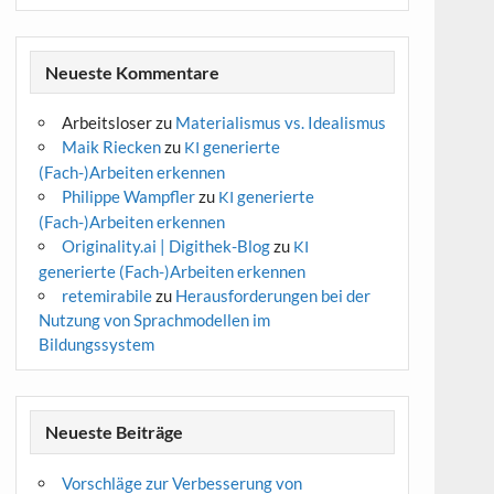
Neueste Kommentare
Arbeitsloser
zu
Materialismus vs. Idealismus
Maik Riecken
zu
generierte
KI
(Fach-)Arbeiten erkennen
Philippe Wampfler
zu
generierte
KI
(Fach-)Arbeiten erkennen
Originality.ai | Digithek-Blog
zu
KI
generierte (Fach-)Arbeiten erkennen
retemirabile
zu
Herausforderungen bei der
Nutzung von Sprachmodellen im
Bildungssystem
Neueste Beiträge
Vorschläge zur Verbesserung von