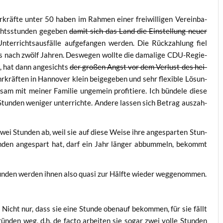
kräf­te unter 50 haben im Rah­men einer frei­wil­li­gen Ver­ein­ba­
chts­stun­den gege­ben
damit sich das Land die Ein­stel­lung neu­er
er­richts­aus­fäl­le auf­ge­fan­gen wer­den. Die Rück­zah­lung fiel
rs nach zwölf Jah­ren. Des­we­gen woll­te die dama­li­ge CDU-Regie­
en, hat dann ange­sichts
der gro­ßen Angst vor dem Ver­lust des hei­
­kräf­ten in Han­no­ver klein bei­gege­ben und sehr fle­xi­ble Lösun­
 mit mei­ner Fami­lie unge­mein pro­fi­tie­re. Ich bün­de­le die­se
Stun­den weni­ger unter­rich­te. Ande­re las­sen sich Betrag aus­zah­
wei Stun­den ab, weil sie auf die­se Wei­se ihre ange­spar­ten Stun­
­den ange­spart hat, darf ein Jahr län­ger abbum­meln, bekommt
un­den wer­den ihnen also qua­si zur Hälf­te wie­der weggenommen.
: Nicht nur, dass sie eine Stun­de oben­auf bekom­men, für sie fällt
grün­den weg, d.h. de fac­to arbei­ten sie sogar zwei vol­le Stun­den