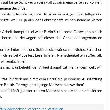
 auf lan­ge Sicht ver­trau­ens­voll zusam­men­ar­bei­ten zu kön­nen.
 mei­nem Beruf bei.
wei­te­re Refor­men, etwa die in mei­nen Augen über­fäl­li­ge und
msetzt, weil er ja aus der Leh­rer­schaft kei­nen nen­nens­wer­ten
n Arbeits­kampf­mit­tel wie z.B. ein Streik­recht. Des­we­gen bin ich
st­herrn und des­we­gen hat die­ser das Gebot der soge­nann­ten
n, Schü­le­rin­nen und Schü­ler sich wün­schen: Nichts. Strei­chen
en wir es bei Appel­len, Leser­brie­fen, Men­schen­ket­ten außer­halb
 wir ein­fach mehr.
 uns nicht unbe­liebt, der Arbeits­kampf tut nie­man­dem weh, wir
i­tät, Zufrie­den­heit mit dem Beruf, die per­so­nel­le Aus­stat­tung
b­ten Berufs für enga­gier­te jun­ge Men­schen auswirken?
 die mir künf­tig anver­trau­ten Men­schen heu­te schon am Her­zen
r.
ft
,
Niedersachsen
,
Verordnung
,
Vertrauen