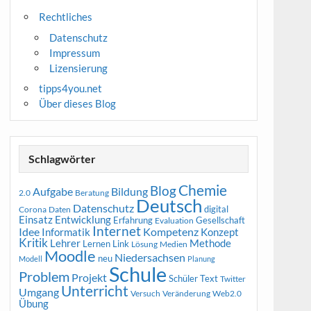
Rechtliches
Datenschutz
Impressum
Lizensierung
tipps4you.net
Über dieses Blog
Schlagwörter
Chemie
Blog
Aufgabe
Bildung
2.0
Beratung
Deutsch
Datenschutz
digital
Corona
Daten
Entwicklung
Einsatz
Erfahrung
Gesellschaft
Evaluation
Internet
Idee
Informatik
Kompetenz
Konzept
Kritik
Methode
Lehrer
Lernen
Link
Medien
Lösung
Moodle
Niedersachsen
neu
Modell
Planung
Schule
Problem
Projekt
Schüler
Text
Twitter
Unterricht
Umgang
Versuch
Web2.0
Veränderung
Übung