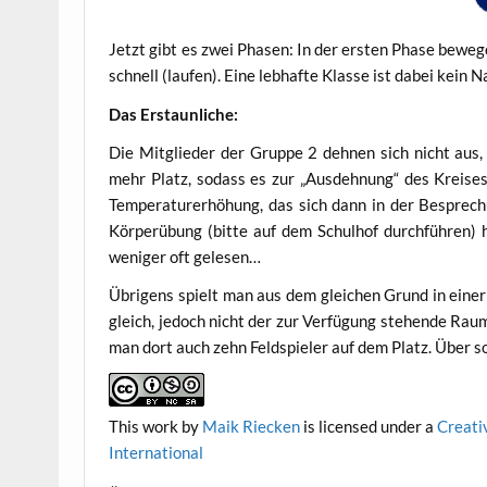
Jetzt gibt es zwei Pha­sen: In der ers­ten Pha­se bewe­g
schnell (lau­fen). Eine leb­haf­te Klas­se ist dabei kein N
Das Erstaun­li­che:
Die Mit­glie­der der Grup­pe 2 deh­nen sich nicht aus, 
mehr Platz, sodass es zur „Aus­deh­nung“ des Krei­se
Tem­pe­ra­tur­er­hö­hung, das sich dann in der Bespre­ch
Kör­per­übung (bit­te auf dem Schul­hof durch­füh­ren)
weni­ger oft gelesen…
Übri­gens spielt man aus dem glei­chen Grund in einer H
gleich, jedoch nicht der zur Ver­fü­gung ste­hen­de Raum (
man dort auch zehn Feld­spie­ler auf dem Platz. Über sol
This work
by
Maik Riecken
is licen­sed under a
Crea­ti
International