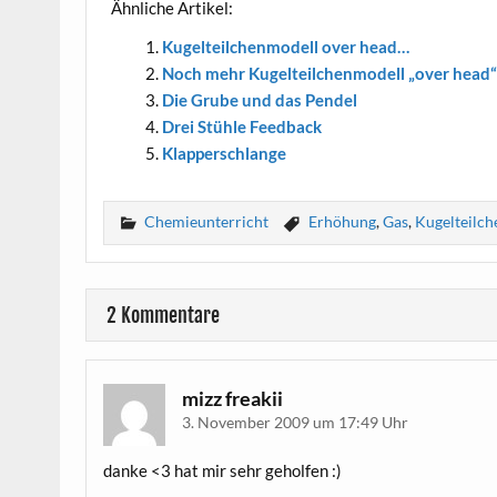
Ähn­li­che Artikel:
Kugel­teil­chen­mo­dell over head…
Noch mehr Kugel­teil­chen­mo­dell „over head“
Die Gru­be und das Pendel
Drei Stüh­le Feedback
Klap­per­schlan­ge
Chemieunterricht
Erhöhung
,
Gas
,
Kugelteilc
2 Kommentare
mizz freakii
3. November 2009 um 17:49 Uhr
dan­ke <3 hat mir sehr geholfen :)