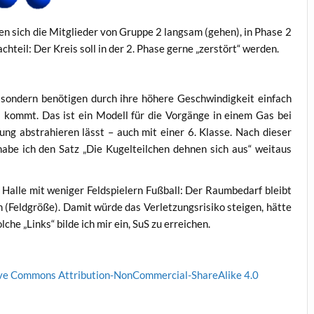
en sich die Mit­glie­der von Grup­pe 2 lang­sam (gehen), in Pha­se 2
ach­teil: Der Kreis soll in der 2. Pha­se ger­ne „zer­stört“ werden.
son­dern benö­ti­gen durch ihre höhe­re Geschwin­dig­keit ein­fach
s kommt. Das ist ein Modell für die Vor­gän­ge in einem Gas bei
ung abs­tra­hie­ren lässt – auch mit einer 6. Klas­se. Nach die­ser
 habe ich den Satz „Die Kugel­teil­chen deh­nen sich aus“ weit­aus
al­le mit weni­ger Feld­spie­lern Fuß­ball: Der Raum­be­darf bleibt
Feld­grö­ße). Damit wür­de das Ver­let­zungs­ri­si­ko stei­gen, hät­te
­che „Links“ bil­de ich mir ein, SuS zu erreichen.
­ve Com­mons Attri­bu­ti­on-Non­Com­mer­cial-ShareA­li­ke 4.0