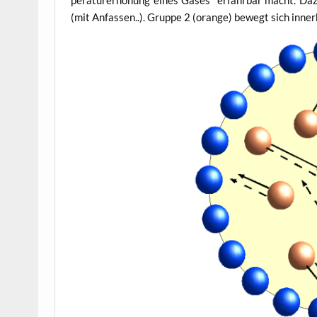
pe­ra­tur­er­hö­hung eines Gases“ erfahr­bar macht. Da
(mit Anfas­sen..). Grup­pe 2 (oran­ge) bewegt sich inner­h