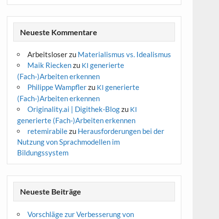
Neueste Kommentare
Arbeitsloser
zu
Materialismus vs. Idealismus
Maik Riecken
zu
generierte
KI
(Fach-)Arbeiten erkennen
Philippe Wampfler
zu
generierte
KI
(Fach-)Arbeiten erkennen
Originality.ai | Digithek-Blog
zu
KI
generierte (Fach-)Arbeiten erkennen
retemirabile
zu
Herausforderungen bei der
Nutzung von Sprachmodellen im
Bildungssystem
Neueste Beiträge
Vorschläge zur Verbesserung von