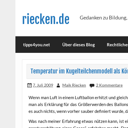
Skip
to
content
riecken.de
Gedanken zu Bildung,
tipps4you.net
Über dieses Blog
Rechtliche
Temperatur im Kugelteilchenmodell als K
7. Juli 2009
Maik Riecken
2 Kommentare
Wenn man Luft in einem Luft­bal­lon erhitzt und gleich­z
man als Erklä­rung für das Grö­ßer­wer­den des Bal­lons 
es auch nichts, wenn vor­her sau­ber defi­niert wur­de, d
Was nach mei­ner Erfah­rung etwas nüt­zen kann, ist ei