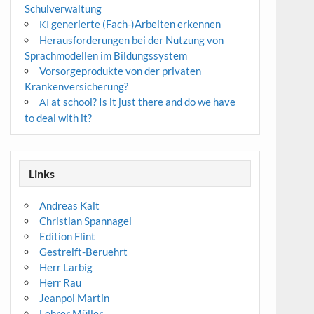
Schulverwaltung
generierte (Fach-)Arbeiten erkennen
KI
Herausforderungen bei der Nutzung von
Sprachmodellen im Bildungssystem
Vorsorgeprodukte von der privaten
Krankenversicherung?
at school? Is it just there and do we have
AI
to deal with it?
Links
Andreas Kalt
Christian Spannagel
Edition Flint
Gestreift-Beruehrt
Herr Larbig
Herr Rau
Jeanpol Martin
Lehrer Müller