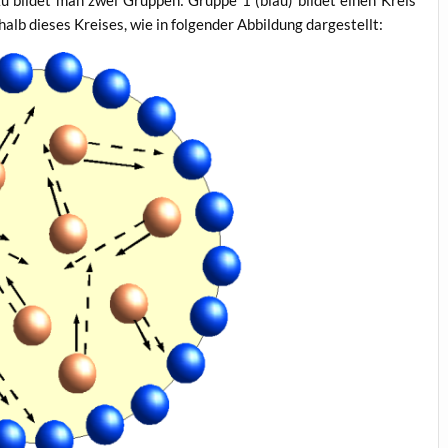
zu bil­det man zwei Grup­pen: Grup­pe 1 (blau) bil­det einen Kreis
alb die­ses Krei­ses, wie in fol­gen­der Abbil­dung dargestellt: