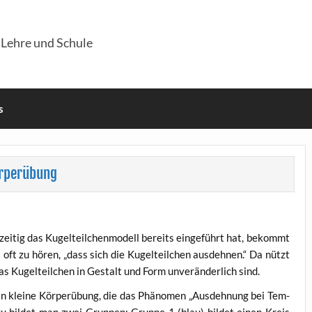
 Lehre und Schule
s
örperübung
ei­tig das Kugel­teil­chen­mo­dell bereits ein­ge­führt hat, bekommt
oft zu hören, „dass sich die Kugel­teil­chen aus­deh­nen.“ Da nützt
as Kugel­teil­chen in Gestalt und Form unver­än­der­lich sind.
n klei­ne Kör­per­übung, die das Phä­no­men „Aus­deh­nung bei Tem­