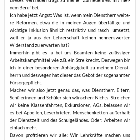
nem Beruf bei.
Ich habe jetzt Angst: Was ist, wenn mein Dienst­herr wei­te­
re Refor­men, etwa die in mei­nen Augen über­fäl­li­ge und
wich­ti­ge Inklu­si­on ähn­lich restrik­tiv und rasch umsetzt,
weil er ja aus der Leh­rer­schaft kei­nen nen­nens­wer­ten
Wider­stand zu erwar­ten hat?
Immer­hin gibt es ja bei uns Beam­ten kei­ne zuläs­si­gen
Arbeits­kampf­mit­tel wie z.B. ein Streik­recht. Des­we­gen bin
ich in einer beson­de­ren Abhän­gig­keit zu mei­nem Dienst­
herrn und des­we­gen hat die­ser das Gebot der soge­nann­ten
Fürsorgepflicht.
Machen wir also jetzt genau das, was Dienst­herr, Eltern,
Schü­le­rin­nen und Schü­ler sich wün­schen: Nichts. Strei­chen
wir kei­ne Klas­sen­fahr­ten, Exkur­sio­nen, AGs, belas­sen wir
es bei Appel­len, Leser­brie­fen, Men­schen­ket­ten außer­halb
der Dienst­zeit und des Schul­ge­län­des. Oder: Arbei­ten wir
ein­fach mehr.
Davon pro­fi­tie­ren wir alle: Wir Lehr­kräf­te machen uns