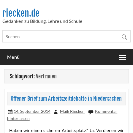
Skip
to
riecken.de
content
Gedanken zu Bildung, Lehre und Schule
Menü
Schlagwort:
Vertrauen
Offener Brief zum Arbeitszeitdebatte in Niedersachen
14. September 2014
Maik Riecken
Kommentar
hinterlassen
Haben wir einen siche­ren Arbeits­platz? Ja. Ver­die­nen wir