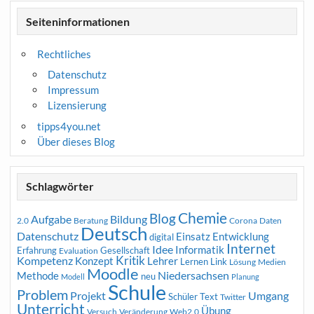
Seiteninformationen
Rechtliches
Datenschutz
Impressum
Lizensierung
tipps4you.net
Über dieses Blog
Schlagwörter
Chemie
Blog
Aufgabe
Bildung
2.0
Beratung
Corona
Daten
Deutsch
Datenschutz
Entwicklung
Einsatz
digital
Internet
Idee
Informatik
Erfahrung
Gesellschaft
Evaluation
Kritik
Kompetenz
Konzept
Lehrer
Lernen
Link
Medien
Lösung
Moodle
Niedersachsen
Methode
neu
Modell
Planung
Schule
Problem
Projekt
Umgang
Schüler
Text
Twitter
Unterricht
Übung
Versuch
Web2.0
Veränderung