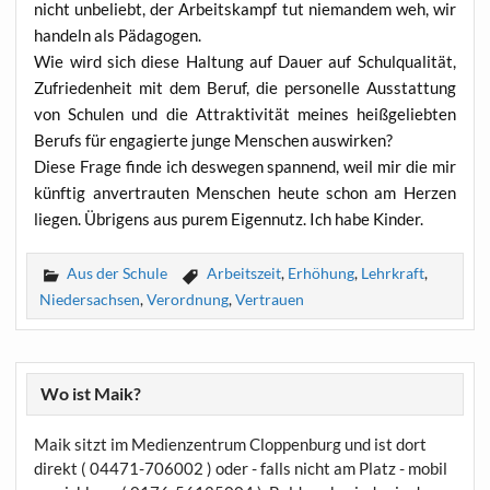
nicht unbe­liebt, der Arbeits­kampf tut nie­man­dem weh, wir
han­deln als Pädagogen.
Wie wird sich die­se Hal­tung auf Dau­er auf Schul­qua­li­tät,
Zufrie­den­heit mit dem Beruf, die per­so­nel­le Aus­stat­tung
von Schu­len und die Attrak­ti­vi­tät mei­nes heiß­ge­lieb­ten
Berufs für enga­gier­te jun­ge Men­schen auswirken?
Die­se Fra­ge fin­de ich des­we­gen span­nend, weil mir die mir
künf­tig anver­trau­ten Men­schen heu­te schon am Her­zen
lie­gen. Übri­gens aus purem Eigen­nutz. Ich habe Kinder.
Aus der Schule
Arbeitszeit
,
Erhöhung
,
Lehrkraft
,
Niedersachsen
,
Verordnung
,
Vertrauen
Wo ist Maik?
Maik sitzt im Medienzentrum Cloppenburg und ist dort
direkt ( 04471-706002 ) oder - falls nicht am Platz - mobil