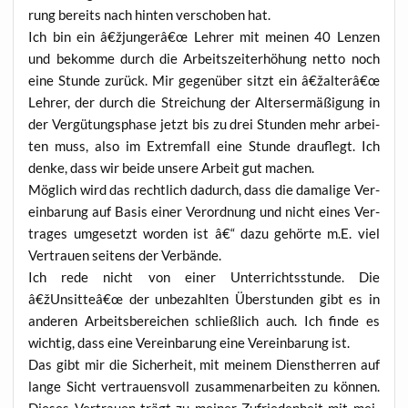
rung bereits nach hin­ten ver­scho­ben hat.
Ich bin ein â€žjungerâ€œ Leh­rer mit mei­nen 40 Len­zen
und bekom­me durch die Arbeits­zeit­er­hö­hung net­to noch
eine Stun­de zurück. Mir gegen­über sitzt ein â€žalterâ€œ
Leh­rer, der durch die Strei­chung der Alters­er­mä­ßi­gung in
der Ver­gü­tungs­pha­se jetzt bis zu drei Stun­den mehr arbei­
ten muss, also im Extrem­fall eine Stun­de drauf­legt. Ich
den­ke, dass wir bei­de unse­re Arbeit gut machen.
Mög­lich wird das recht­lich dadurch, dass die dama­li­ge Ver­
ein­ba­rung auf Basis einer Ver­ord­nung und nicht eines Ver­
tra­ges umge­setzt wor­den ist â€“ dazu gehör­te m.E. viel
Ver­trau­en sei­tens der Verbände.
Ich rede nicht von einer Unter­richts­stun­de. Die
â€žUnsitteâ€œ der unbe­zahl­ten Über­stun­den gibt es in
ande­ren Arbeits­be­rei­chen schließ­lich auch. Ich fin­de es
wich­tig, dass eine Ver­ein­ba­rung eine Ver­ein­ba­rung ist.
Das gibt mir die Sicher­heit, mit mei­nem Dienst­her­ren auf
lan­ge Sicht ver­trau­ens­voll zusam­men­ar­bei­ten zu kön­nen.
Die­ses Ver­trau­en trägt zu mei­ner Zufrie­den­heit mit mei­