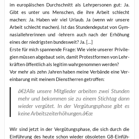
im euro­päi­schen Durch­schnitt als Lehr­per­so­nen gut: Ja.
Gibt es unter uns Men­schen, die ihre Arbeit schlecht
machen: Ja. Haben wir viel Urlaub. Ja (wenn wir unse­re
Arbeit schlecht machen). Ist das Stun­den­de­pu­tat von Gym­
na­si­al­leh­re­rin­nen und ‑leh­rern auch nach der Erhö­hung
eines der nied­rigs­ten bun­des­weit? Ja. […]
Ers­te für mich span­nen­de Fra­ge: Wie vie­le unse­rer Pri­vi­le­
gi­en müs­sen abge­baut sein, damit Pro­test­for­men von Lehr­
kräf­ten öffent­lich als legi­tim wahr­ge­nom­men werden?
Vor mehr als zehn Jah­ren haben mei­ne Ver­bän­de eine Ver­
ein­ba­rung mit mei­nem Dienst­her­ren getroffen:
â€žAlle unse­re Mit­glie­der arbei­ten zwei Stun­den
mehr und bekom­men sie zu einem Stich­tag dann
wie­der ver­gü­tet. In der Ver­gü­tungs­pha­se gibt es
kei­ne Arbeitszeiterhöhungen.â€œ
Wir sind jetzt in der Ver­gü­tungs­pha­se, die sich durch die
Ein­füh­rung des heu­te schon wie­der obso­le­ten G8-Ein­füh­