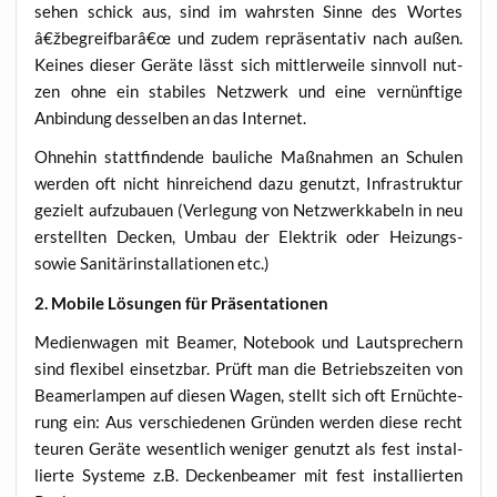
sehen schick aus, sind im wahrs­ten Sin­ne des Wor­tes
â€žbegreifbarâ€œ und zudem reprä­sen­ta­tiv nach außen.
Kei­nes die­ser Gerä­te lässt sich mitt­ler­wei­le sinn­voll nut­
zen ohne ein sta­bi­les Netz­werk und eine ver­nünf­ti­ge
Anbin­dung des­sel­ben an das Internet.
Ohne­hin statt­fin­den­de bau­li­che Maß­nah­men an Schu­len
wer­den oft nicht hin­rei­chend dazu genutzt, Infra­struk­tur
gezielt auf­zu­bau­en (Ver­le­gung von Netz­werk­ka­beln in neu
erstell­ten Decken, Umbau der Elek­trik oder Hei­zungs-
sowie Sani­tär­in­stal­la­tio­nen etc.)
2. Mobi­le Lösun­gen für Präsentationen
Medi­en­wa­gen mit Bea­mer, Note­book und Laut­spre­chern
sind fle­xi­bel ein­setz­bar. Prüft man die Betriebs­zei­ten von
Bea­mer­lam­pen auf die­sen Wagen, stellt sich oft Ernüch­te­
rung ein: Aus ver­schie­de­nen Grün­den wer­den die­se recht
teu­ren Gerä­te wesent­lich weni­ger genutzt als fest instal­
lier­te Sys­te­me z.B. Decken­bea­mer mit fest instal­lier­ten