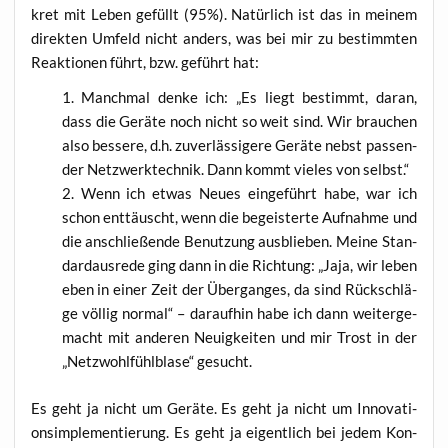
kret mit Leben gefüllt (95%). Natür­lich ist das in mei­nem
direk­ten Umfeld nicht anders, was bei mir zu bestimm­ten
Reak­tio­nen führt, bzw. geführt hat:
Manch­mal den­ke ich: „Es liegt bestimmt, dar­an,
dass die Gerä­te noch nicht so weit sind. Wir brau­chen
also bes­se­re, d.h. zuver­läs­si­ge­re Gerä­te nebst pas­sen­
der Netz­werk­tech­nik. Dann kommt vie­les von selbst.“
Wenn ich etwas Neu­es ein­ge­führt habe, war ich
schon ent­täuscht, wenn die begeis­ter­te Auf­nah­me und
die anschlie­ßen­de Benut­zung aus­blie­ben. Mei­ne Stan­
dard­aus­re­de ging dann in die Rich­tung: „Jaja, wir leben
eben in einer Zeit der Über­gan­ges, da sind Rück­schlä­
ge völ­lig nor­mal“ – dar­auf­hin habe ich dann wei­ter­ge­
macht mit ande­ren Neu­ig­kei­ten und mir Trost in der
„Netz­wohl­fühl­b­la­se“ gesucht.
Es geht ja nicht um Gerä­te. Es geht ja nicht um Inno­va­ti­
ons­im­ple­men­tie­rung. Es geht ja eigent­lich bei jedem Kon­