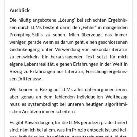
Ausblick
Die häu­fig ange­bo­te­ne „Lösung“ bei schlech­ten Ergeb­nis­
sen durch LLMs besteht dar­in, den „Feh­ler“ in man­geln­den
Promp­ting-Skills zu sehen. Mich über­zeugt das immer
weni­ger, gera­de wenn es dar­um geht, einen geschlos­se­nen
Gedan­ken­gang unter Ver­wen­dung von Sekun­där­li­te­ra­tur
zu ent­wi­ckeln. Ein her­aus­ra­gen­der Text setzt für mich
eige­ne Lebens­rea­li­tät, eige­nen Erfah­run­gen in der Welt in
Bezug zu Erfah­run­gen aus Lite­ra­tur, For­schungs­er­geb­nis­
sen Drit­ter usw..
Wir kön­nen in Bezug auf LLMs alles daher­ar­gu­men­tie­ren,
aber genau an dem feh­len­den indi­vi­du­el­len Welt­be­zug
muss es sys­tem­be­dingt bei unse­ren heu­ti­gen algo­rith­mi­
schen Ansät­zen immer scheitern.
Es gibt Anwen­dun­gen, für die LLMs gera­de­zu prä­de­sti­niert
sind, näm­lich bei allem, was im Prin­zip ent­seelt ist und kei­
nen indi­vi­du­el­len beruf­li­chen Arbeits­schwer­punkt bil­det: