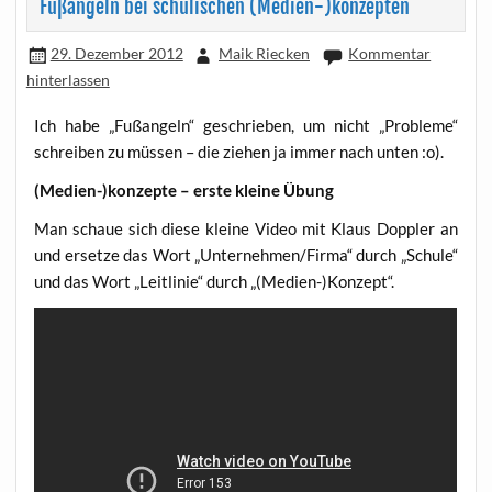
Fußangeln bei schulischen (Medien-)konzepten
29. Dezember 2012
Maik Riecken
Kommentar
hinterlassen
Ich habe „Fuß­an­geln“ geschrie­ben, um nicht „Pro­ble­me“
schrei­ben zu müs­sen – die zie­hen ja immer nach unten :o).
(Medien-)konzepte – ers­te klei­ne Übung
Man schaue sich die­se klei­ne Video mit Klaus Dopp­ler an
und erset­ze das Wort „Unternehmen/Firma“ durch „Schu­le“
und das Wort „Leit­li­nie“ durch „(Medien-)Konzept“.