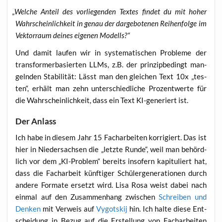
„
Wel­che Anteil des vor­lie­gen­den Tex­tes fin­det du mit hoher
Wahr­schein­lich­keit in genau der dar­ge­bo­te­nen Rei­hen­fol­ge im
Vek­tor­raum dei­nes eige­nen Modells?“
Und damit lau­fen wir in sys­te­ma­ti­schen Pro­ble­me der
trans­form­er­ba­sier­ten LLMs, z.B. der prin­zip­be­dingt man­
geln­den Sta­bi­li­tät: Lässt man den glei­chen Text 10x „tes­
ten“, erhält man zehn unter­schied­li­che Pro­zent­wer­te für
die Wahr­schein­lich­keit, dass ein Text KI-gene­riert ist.
Der Anlass
Ich habe in die­sem Jahr 15 Fach­ar­bei­ten kor­ri­giert. Das ist
hier in Nie­der­sach­sen die „letz­te Run­de“, weil man behörd­
lich vor dem „KI-Pro­blem“ bereits inso­fern kapi­tu­liert hat,
dass die Fach­ar­beit künf­ti­ger Schü­ler­ge­nera­tio­nen durch
ande­re For­ma­te ersetzt wird. Lisa Rosa weist dabei nach
ein­mal auf den Zusam­men­hang zwi­schen
Schrei­ben und
Den­ken
mit Ver­weis auf
Vygots­kij
hin. Ich hal­te die­se Ent­
schei­dung in Bezug auf die Erstel­lung von Fach­ar­bei­ten