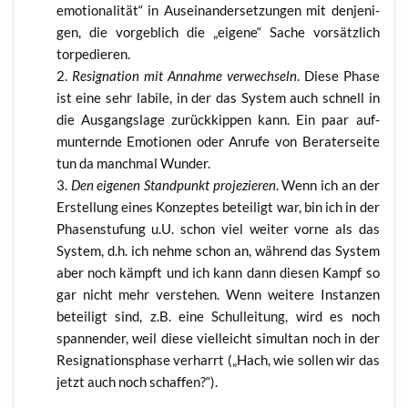
emo­tio­na­li­tät“ in Aus­ein­an­der­set­zun­gen mit den­je­ni­
gen, die vor­geb­lich die „eige­ne“ Sache vor­sätz­lich
torpedieren.
Resi­gna­ti­on mit Annah­me ver­wech­seln
. Die­se Pha­se
ist eine sehr labi­le, in der das Sys­tem auch schnell in
die Aus­gangs­la­ge zurück­kip­pen kann. Ein paar auf­
mun­tern­de Emo­tio­nen oder Anru­fe von Bera­ter­sei­te
tun da manch­mal Wunder.
Den eige­nen Stand­punkt pro­je­zie­ren
. Wenn ich an der
Erstel­lung eines Kon­zep­tes betei­ligt war, bin ich in der
Pha­sen­stu­fung u.U. schon viel wei­ter vor­ne als das
Sys­tem, d.h. ich neh­me schon an, wäh­rend das Sys­tem
aber noch kämpft und ich kann dann die­sen Kampf so
gar nicht mehr ver­ste­hen. Wenn wei­te­re Instan­zen
betei­ligt sind, z.B. eine Schul­lei­tung, wird es noch
span­nen­der, weil die­se viel­leicht simul­tan noch in der
Resi­gna­ti­ons­pha­se ver­harrt („Hach, wie sol­len wir das
jetzt auch noch schaffen?“).