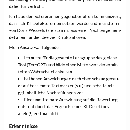
daher für verfrüht.
Ich habe den Schüler:innen gegen­über offen kom­mu­ni­ziert,
dass ich KI-Detek­to­ren ein­set­zen wer­de und muss­te mir
von Doris Wes­sels (sie stammt aus einer Nach­bar­ge­mein­
de) allein für die Idee viel Kri­tik anhören.
Mein Ansatz war folgender:
Ich nut­ze für die gesam­te Lern­grup­pe das glei­che
Tool (ZeroGPT) und bil­de einen Mit­tel­wert der ermit­
tel­ten Wahrscheinlichkeiten.
bei hohen Anwei­chun­gen nach oben schaue genau­
er auf bestimm­te Text­mar­ker (s.u.) und behal­te mir
ggf. inhalt­li­che Nach­prü­fun­gen vor.
Eine unmit­tel­ba­re Aus­wir­kung auf die Bewer­tung
ent­steht durch das Ergeb­nis eines KI-Detek­tors
allein(!) erst­mal nicht.
Erkenntnisse