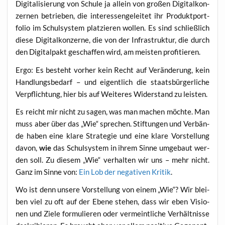
Digi­ta­li­sie­rung von Schu­le ja allein von gro­ßen Digi­tal­kon­
zer­nen betrie­ben, die inter­es­sen­ge­lei­tet ihr Pro­dukt­port­
fo­lio im Schul­sys­tem plat­zie­ren wol­len. Es sind schließ­lich
die­se Digi­tal­kon­zer­ne, die von der Infra­struk­tur, die durch
den Digi­tal­pakt geschaf­fen wird, am meis­ten profitieren.
Ergo: Es besteht vor­her kein Recht auf Ver­än­de­rung, kein
Hand­lungs­be­darf – und eigent­lich die staats­bür­ger­li­che
Ver­pflich­tung, hier bis auf Wei­te­res Wider­stand zu leisten.
Es reicht mir nicht zu sagen, was man machen möch­te. Man
muss aber über das „Wie“ spre­chen. Stif­tun­gen und Ver­bän­
de haben eine kla­re Stra­te­gie und eine kla­re Vor­stel­lung
davon,
wie
das Schul­sys­tem in ihrem Sin­ne umge­baut wer­
den soll. Zu die­sem „Wie“ ver­hal­ten wir uns – mehr nicht.
Ganz im Sin­ne von:
Ein Lob der nega­ti­ven Kri­tik
.
Wo ist denn unse­re Vor­stel­lung von einem „Wie“? Wir blei­
ben viel zu oft auf der Ebe­ne ste­hen, dass wir eben Visio­
nen und Zie­le for­mu­lie­ren oder ver­meint­li­che Ver­hält­nis­se