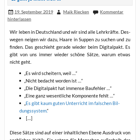
19. September 2019
Maik Riecken
Kommentar
hinterlassen
Wir leben in Deutsch­land und wir sind alle Lehr­kräf­te. Des­
we­gen nei­gen wir dazu, Haa­re in Sup­pen zu suchen und zu
fin­den. Das geschieht gera­de wie­der beim Digi­tal­pakt. Es
gibt von uns immer wie­der schö­ne Sät­ze, war­um etwas
nicht geht.
„
Es wird schei­tern, weil …“
„
Nicht bedacht wor­den ist …“
„
Die Digi­tal­pakt hat immense Baufehler …“
„
Eine ganz wesent­li­che Kom­po­nen­te fehlt …“
„
Es gibt kaum guten Unter­richt im fal­schen Bil­
dungs­sys­tem.
“
[…]
Die­se Sät­ze sind auf einer inhalt­li­chen Ebe­ne Aus­druck von