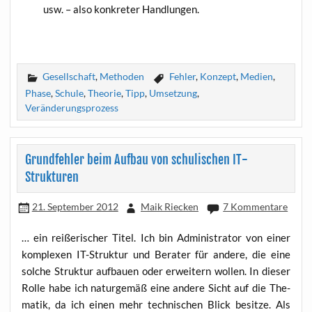
usw. – also kon­kre­ter Handlungen.
Gesellschaft
,
Methoden
Fehler
,
Konzept
,
Medien
,
Phase
,
Schule
,
Theorie
,
Tipp
,
Umsetzung
,
Veränderungsprozess
Grundfehler beim Aufbau von schulischen IT-
Strukturen
21. September 2012
Maik Riecken
7 Kommentare
… ein rei­ße­ri­scher Titel. Ich bin Admi­nis­tra­tor von einer
kom­ple­xen IT-Struk­tur und Bera­ter für ande­re, die eine
sol­che Struk­tur auf­bau­en oder erwei­tern wol­len. In die­ser
Rol­le habe ich natur­ge­mäß eine ande­re Sicht auf die The­
ma­tik, da ich einen mehr tech­ni­schen Blick besit­ze. Als