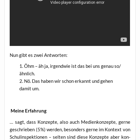
Nun gibt es zwei Antworten:
Öhm – äh ja, irgend­wie ist das bei uns genau so/
ähnlich.
Nö. Das haben wir schon erkannt und gehen
damit um.
Mei­ne Erfahrung
… sagt, dass Kon­zep­te, also auch Medi­en­kon­zep­te, ger­ne
geschrie­ben (5%) wer­den, beson­ders ger­ne im Kon­text von
Schul­in­spek­tio­nen – sel­ten sind die­se Kon­zep­te aber kon­