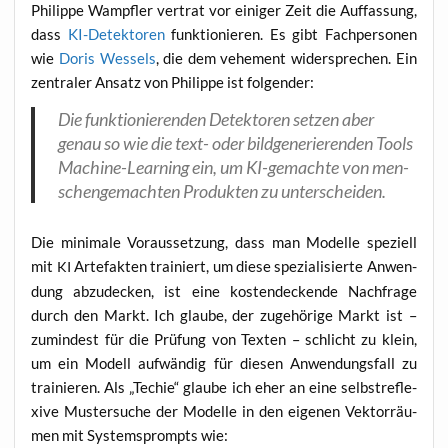
Phil­ip­pe Wampf­ler ver­trat vor eini­ger Zeit die Auf­fas­sung,
dass
KI-Detek­to­ren
funk­tio­nie­ren. Es gibt Fach­per­so­nen
wie
Doris Wes­sels
, die dem vehe­ment wider­spre­chen. Ein
zen­tra­ler Ansatz von Phil­ip­pe ist folgender:
Die funk­tio­nie­ren­den Detek­to­ren set­zen aber
genau so wie die text- oder bild­ge­ne­rie­ren­den Tools
Machi­ne-Lear­ning ein, um KI-gemach­te von men­
schen­ge­mach­ten Pro­duk­ten zu unterscheiden.
Die mini­ma­le Vor­aus­set­zung, dass man Model­le spe­zi­ell
mit
Arte­fak­ten trai­niert, um die­se spe­zia­li­sier­te Anwen­
KI
dung abzu­de­cken, ist eine kos­ten­de­cken­de Nach­fra­ge
durch den Markt. Ich glau­be, der zuge­hö­ri­ge Markt ist –
zumin­dest für die Prü­fung von Tex­ten – schlicht zu klein,
um ein Modell auf­wän­dig für die­sen Anwen­dungs­fall zu
trai­nie­ren. Als „Techie“ glau­be ich eher an eine selbst­re­fle­
xi­ve Mus­ter­su­che der Model­le in den eige­nen Vek­tor­räu­
men mit Sys­temsprompts wie: