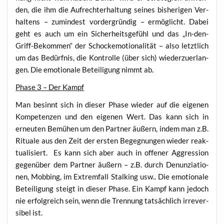
den, die ihm die Auf­recht­erhal­tung sei­nes bis­he­ri­gen Ver­
hal­tens – zumin­dest vor­der­grün­dig – ermög­licht. Dabei
geht es auch um ein Sicher­heits­ge­fühl und das „In-den-
Griff-Bekom­men“ der Scho­ck­emo­tio­na­li­tät – also letzt­lich
um das Bedürf­nis, die Kon­trol­le (über sich) wie­der­zu­er­lan­
gen. Die emo­tio­na­le Betei­li­gung nimmt ab.
Pha­se 3 – Der Kampf
Man besinnt sich in die­ser Pha­se wie­der auf die eige­nen
Kom­pe­ten­zen und den eige­nen Wert. Das kann sich in
erneu­ten Bemü­hen um den Part­ner äußern, indem man z.B.
Ritua­le aus den Zeit der ers­ten Begeg­nun­gen wie­der reak­
tua­li­siert. Es kann sich aber auch in offe­ner Aggres­si­on
gegen­über dem Part­ner äußern – z.B. durch Denun­zia­tio­
nen, Mob­bing, im Extrem­fall Stal­king usw.. Die emo­tio­na­le
Betei­li­gung steigt in die­ser Pha­se. Ein Kampf kann jedoch
nie erfolg­reich sein, wenn die Tren­nung tat­säch­lich irrever­
si­bel ist.