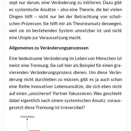
zept nur dar­um, eine Ver­än­de­rung zu initi­ie­ren. Dazu gibt
es sys­te­mi­sche Ansät­ze – also eine Theo­rie, die bei vie­len
Din­gen hilft – nicht nur bei der Betrach­tung von schu­li­
schen Pro­zes­sen. Sie hilft mir als Theo­rie­an­satz des­we­gen,
weil sie im bestehen­den Sys­tem umsetz­bar ist und nicht
eine Uto­pie zur Vor­aus­set­zung macht.
All­ge­mei­nes zu Veränderungsprozessen
Eine bedeut­sa­me Ver­än­de­rung im Leben von Men­schen ist
meist eine Tren­nung. Sie soll hier als Bei­spiel für einen gra­
vie­ren­den Ver­än­de­rungs­pro­zess die­nen. Um die­se Ver­än­
de­rung nicht durch­le­ben zu müs­sen, gibt es ja auch schon
eine Rei­he inno­va­ti­ver Lebens­an­sät­ze, die sich eben nicht
auf einen „unsi­che­ren“ Part­ner fokus­sie­ren. Was geschieht
dabei eigent­lich nach einem sys­te­mi­schen Ansatz, vor­aus­
ge­setzt die­se Tren­nung ist irreversibel?