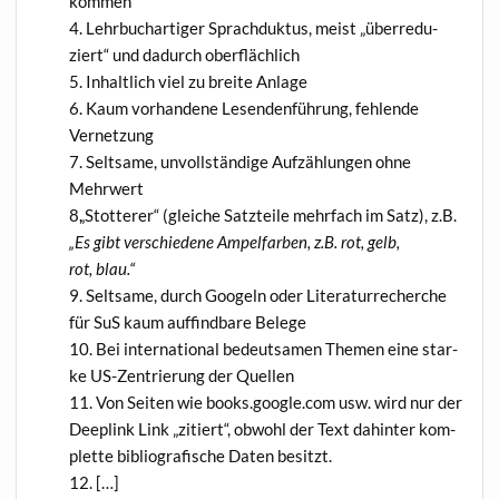
kommen
Lehr­buch­ar­ti­ger Sprach­duk­tus, meist „über­re­du­
ziert“ und dadurch oberflächlich
Inhalt­lich viel zu brei­te Anlage
Kaum vor­han­de­ne Lesen­den­füh­rung, feh­len­de
Vernetzung
Selt­sa­me, unvoll­stän­di­ge Auf­zäh­lun­gen ohne
Mehrwert
„
Stot­te­rer“ (glei­che Satz­tei­le mehr­fach im Satz), z.B.
„Es gibt ver­schie­de­ne Ampel­far­ben, z.B. rot, gelb,
rot, blau.“
Selt­sa­me, durch Goo­geln oder Lite­ra­tur­re­cher­che
für SuS kaum auf­find­ba­re Belege
Bei inter­na­tio­nal bedeut­sa­men The­men eine star­
ke US-Zen­trie­rung der Quellen
Von Sei­ten wie books.google.com usw. wird nur der
Deeplink Link „zitiert“, obwohl der Text dahin­ter kom­
plet­te biblio­gra­fi­sche Daten besitzt.
[…]