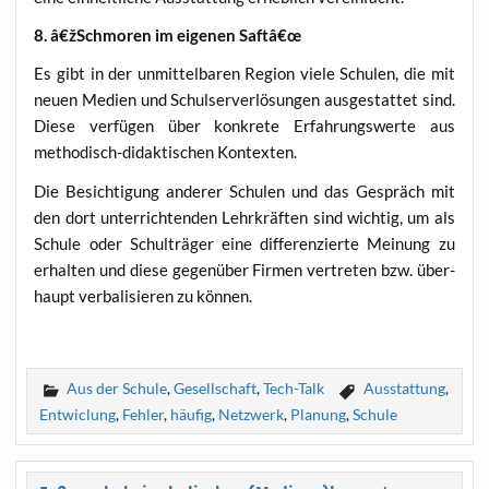
8. â€žSchmoren im eige­nen Saftâ€œ
Es gibt in der unmit­tel­ba­ren Regi­on vie­le Schu­len, die mit
neu­en Medi­en und Schul­ser­ver­lö­sun­gen aus­ge­stat­tet sind.
Die­se ver­fü­gen über kon­kre­te Erfah­rungs­wer­te aus
metho­disch-didak­ti­schen Kontexten.
Die Besich­ti­gung ande­rer Schu­len und das Gespräch mit
den dort unter­rich­ten­den Lehr­kräf­ten sind wich­tig, um als
Schu­le oder Schul­trä­ger eine dif­fe­ren­zier­te Mei­nung zu
erhal­ten und die­se gegen­über Fir­men ver­tre­ten bzw. über­
haupt ver­ba­li­sie­ren zu können.
Aus der Schule
,
Gesellschaft
,
Tech-Talk
Ausstattung
,
Entwiclung
,
Fehler
,
häufig
,
Netzwerk
,
Planung
,
Schule