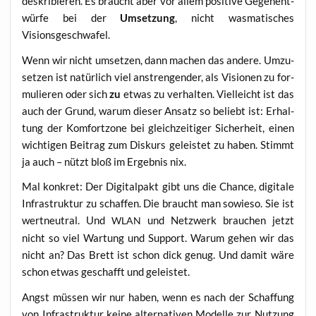
deskri­bie­ren. Es braucht aber vor allem posi­ti­ve Gegen­ent­
wür­fe bei der
Umset­zung
, nicht was­ma­ti­sches
Visionsgeschwafel.
Wenn wir nicht umset­zen, dann machen das ande­re. Umzu­
set­zen ist natür­lich viel anstren­gen­der, als Visio­nen zu for­
mu­lie­ren oder sich
zu
etwas zu ver­hal­ten. Viel­leicht ist das
auch der Grund, war­um die­ser Ansatz so beliebt ist: Erhal­
tung der Kom­fort­zo­ne bei gleich­zei­ti­ger Sicher­heit, einen
wich­ti­gen Bei­trag zum Dis­kurs geleis­tet zu haben. Stimmt
ja auch – nützt bloß im Ergeb­nis nix.
Mal kon­kret: Der Digi­tal­pakt gibt uns die Chan­ce, digi­ta­le
Infra­struk­tur zu schaf­fen. Die braucht man sowie­so. Sie ist
wert­neu­tral. Und
und Netz­werk brau­chen jetzt
WLAN
nicht so viel War­tung und Sup­port. War­um gehen wir das
nicht an? Das Brett ist schon dick genug. Und damit wäre
schon etwas geschafft und geleistet.
Angst müs­sen wir nur haben, wenn es nach der Schaf­fung
von Infra­struk­tur kei­ne alter­na­ti­ven Model­le zur Nut­zung