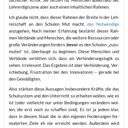
sach­li­cher Kri­tik. Sie set­zen für Men­schen außer­halb der
Leh­rer­di­gi­sze­ne aber auch einen inhalt­li­chen Rahmen.
Ich glau­be nicht, dass die­ser Rah­men der Brei­te in der Leh­
rer­schaft an den Schu­len Mut macht,
das Not­wen­di­ge
anzu­ge­hen. Nach mei­ner Erfah­rung bestärkt die­ser Rah­
men Ver­bän­de und Men­schen, die wei­te­re Res­sour­cen oder
gro­ße Ver­än­de­run­gen for­dern,
bevor
es den Schu­len „zuzu­
mu­ten“ ist, über­haupt zu begin­nen. Die­se Men­schen und
Ver­bän­de ver­bit­ten sich, dass als Ver­hin­de­rungs­lo­gik zu
sehen. Irrele­vant. Das Ergeb­nis ist aber Ver­hin­de­rung, Ver­
schie­bung, Frus­tra­ti­on bei den Inno­va­to­ren – gera­de bei
den Gemäßigten.
Also stär­ken die­se Aus­sa­gen ins­be­son­de­re Kräf­te, die das
Schul­sys­tem und den Unter­richt so erhal­ten wol­len, wie es
ist (oder viel­leicht nur unter Bedin­gun­gen ver­än­dern wol­
len, die erst noch zu schaf­fen sind). Es ist ja jedem klar,
dass in die­sem Staat die in den eige­nen For­de­run­gen for­
mu­lier­ten Zie­le eh nie erreicht wer­den. Außer­dem wird