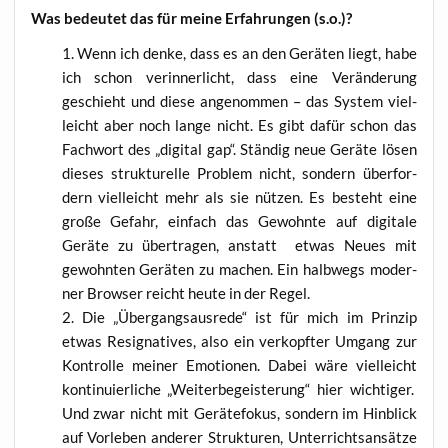
Was bedeu­tet das für mei­ne Erfah­run­gen (s.o.)?
Wenn ich den­ke, dass es an den Gerä­ten liegt, habe
ich schon ver­in­ner­licht, dass eine Ver­än­de­rung
geschieht und die­se ange­nom­men – das Sys­tem viel­
leicht aber noch lan­ge nicht. Es gibt dafür schon das
Fach­wort des „digi­tal gap“. Stän­dig neue Gerä­te lösen
die­ses struk­tu­rel­le Pro­blem nicht, son­dern über­for­
dern viel­leicht mehr als sie nüt­zen. Es besteht eine
gro­ße Gefahr, ein­fach das Gewohn­te auf digi­ta­le
Gerä­te zu über­tra­gen, anstatt etwas Neu­es mit
gewohn­ten Gerä­ten zu machen. Ein halb­wegs moder­
ner Brow­ser reicht heu­te in der Regel.
Die „Über­gangs­aus­re­de“ ist für mich im Prin­zip
etwas Resi­gna­ti­ves, also ein ver­kopf­ter Umgang zur
Kon­trol­le mei­ner Emo­tio­nen. Dabei wäre viel­leicht
kon­ti­nu­ier­li­che „Wei­ter­be­geis­te­rung“ hier wich­ti­ger.
Und zwar nicht mit Gerä­te­fo­kus, son­dern im Hin­blick
auf Vor­le­ben ande­rer Struk­tu­ren, Unter­richts­an­sät­ze