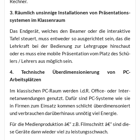
Rechner.
3. Räum­lich unsin­ni­ge Instal­la­tio­nen von Prä­sen­ta­ti­ons­
sys­te­men im Klassenraum
Das End­ge­rät, wel­ches den Bea­mer oder die inter­ak­ti­ve
Tafel steu­ert, muss ent­we­der so aus­ge­rich­tet sein, das die
Lehr­kraft bei der Bedie­nung zur Lehr­grup­pe hin­schaut
oder es muss eine mobi­le Prä­sen­ta­ti­on vom Platz des Schü­
lers / Leh­rers aus mög­lich sein.
4. Tech­ni­sche Über­di­men­sio­nie­rung von PC-
Arbeitsplätzen
Im klas­si­schen PC-Raum wer­den i.d.R. Office- oder Inter­
net­an­wen­dun­gen genutzt. Dafür sind PC-Sys­te­me wie sie
in Fir­men zum Ein­satz kom­men schlicht über­di­men­so­niert
und ver­brau­chen dar­über­hin­aus unnö­tig viel Energie.
Für die Medi­en­pro­duk­ti­on â€“ z.B. Film­schnitt â€“ sind die­
se Gerä­te dann wie­der viel zu leistungsschwach.