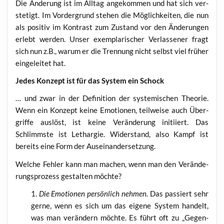
Die Ände­rung ist im All­tag ange­kom­men und hat sich ver­
ste­tigt. Im Vor­der­grund ste­hen die Mög­lich­kei­ten, die nun
als posi­tiv im Kon­trast zum Zustand vor den Ände­run­gen
erlebt wer­den. Unser exem­pla­ri­scher Ver­las­se­ner fragt
sich nun z.B., war­um er die Tren­nung nicht selbst viel frü­her
ein­ge­lei­tet hat.
Jedes Kon­zept ist für das Sys­tem ein Schock
… und zwar in der Defi­ni­ti­on der sys­te­mi­schen Theo­rie.
Wenn ein Kon­zept kei­ne Emo­tio­nen, teil­wei­se auch Über­
grif­fe aus­löst, ist kei­ne Ver­än­de­rung initi­iert. Das
Schlimms­te ist Lethar­gie. Wider­stand, also Kampf ist
bereits eine Form der Auseinandersetzung.
Wel­che Feh­ler kann man machen, wenn man den Ver­än­de­
rungs­pro­zess gestal­ten möchte?
Die Emo­tio­nen per­sön­lich neh­men
. Das pas­siert sehr
ger­ne, wenn es sich um das eige­ne Sys­tem han­delt,
was man ver­än­dern möch­te. Es führt oft zu „Gegen­