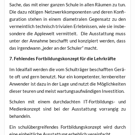
Sache, das mit einer gan­zen Schu­le in allen Räu­men zu tun.
Die dazu nöti­gen Netz­werk­kom­po­nen­ten und deren Kon­fi­
gu­ra­ti­on ste­hen in einem dia­me­tra­len Gegen­satz zu den
ver­meint­lich tech­nisch tri­via­len Erleb­nis­sen, wie sie ins­be­
son­de­re die App­le­welt ver­mit­telt. Die Aus­stat­tung muss
unter der Annah­me beschafft und kon­zi­piert wer­den, dass
das irgend­wann „jeder an der Schul­er“ macht.
7. Feh­len­des Fort­bil­dungs­kon­zept für die Lehrkräfte
Im Ide­al­fall wer­den die vom Schul­trä­ger beschaff­ten Gerä­
te oft und gern benutzt. Nur ein kom­pe­ten­ter, lern­be­rei­ter
Anwen­der ist dazu in der Lage und nutzt die Mög­lich­kei­ten
die­ser teu­ren und meist war­tungs­auf­wän­di­gen Investition.
Schu­len mit einem durch­dach­ten IT-Fort­bil­dungs- und
Medi­en­kon­zept sind bei der Aus­stat­tung vor­ran­gig zu
behandeln.
Ein schul­über­grei­fen­des Fort­bil­dungs­kon­zept wird durch
eine ein­heit­li­che Aus­stat­tung erheb­lich vereinfacht.