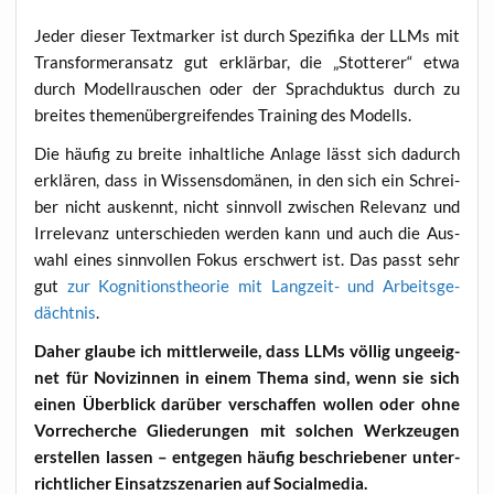
Jeder die­ser Text­mar­ker ist durch Spe­zi­fi­ka der LLMs mit
Trans­for­mer­an­satz gut erklär­bar, die „Stot­te­rer“ etwa
durch Modell­rau­schen oder der Sprach­duk­tus durch zu
brei­tes the­men­über­grei­fen­des Trai­ning des Modells.
Die häu­fig zu brei­te inhalt­li­che Anla­ge lässt sich dadurch
erklä­ren, dass in Wis­sens­do­mä­nen, in den sich ein Schrei­
ber nicht aus­kennt, nicht sinn­voll zwi­schen Rele­vanz und
Irrele­vanz unter­schie­den wer­den kann und auch die Aus­
wahl eines sinn­vol­len Fokus erschwert ist. Das passt sehr
gut
zur Kogni­ti­ons­theo­rie mit Lang­zeit- und Arbeits­ge­
dächt­nis
.
Daher glau­be ich mitt­ler­wei­le, dass LLMs völ­lig unge­eig­
net für Novi­zin­nen in einem The­ma sind, wenn sie sich
einen Über­blick dar­über ver­schaf­fen wol­len oder ohne
Vor­re­cher­che Glie­de­run­gen mit sol­chen Werk­zeu­gen
erstel­len las­sen – ent­ge­gen häu­fig beschrie­be­ner unter­
richt­li­cher Ein­satz­sze­na­ri­en auf Socialmedia.