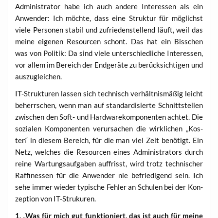
Admi­nis­tra­tor habe ich auch ande­re Inter­es­sen als ein
Anwen­der: Ich möch­te, dass eine Struk­tur für mög­lichst
vie­le Per­so­nen sta­bil und zufrie­den­stel­lend läuft, weil das
mei­ne eige­nen Resour­cen schont. Das hat ein Biss­chen
was von Poli­tik: Da sind vie­le unter­schied­li­che Inter­es­sen,
vor allem im Bereich der End­ge­rä­te zu berück­sich­ti­gen und
auszugleichen.
IT-Struk­tu­ren las­sen sich tech­nisch ver­hält­nis­mä­ßig leicht
beherr­schen, wenn man auf stan­dar­di­sier­te Schnitt­stel­len
zwi­schen den Soft- und Hard­ware­kom­po­nen­ten ach­tet. Die
sozia­len Kom­po­nen­ten ver­ur­sa­chen die wirk­li­chen „Kos­
ten“ in die­sem Bereich, für die man viel Zeit benö­tigt. Ein
Netz, wel­ches die Resour­cen eines Admi­nis­tra­tors durch
rei­ne War­tungs­auf­ga­ben auf­frisst, wird trotz tech­ni­scher
Raf­fi­nes­sen für die Anwen­der nie befrie­di­gend sein. Ich
sehe immer wie­der typi­sche Feh­ler an Schu­len bei der Kon­
zep­ti­on von IT-Strukuren.
1. „Was für mich gut funk­tio­niert, das ist auch für mei­ne