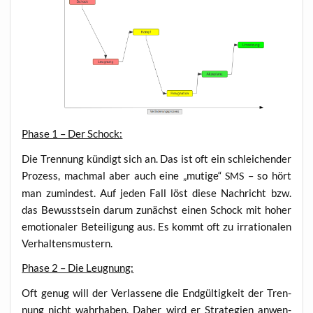
Pha­se 1 – Der Schock:
Die Tren­nung kün­digt sich an. Das ist oft ein schlei­chen­der
Pro­zess, mach­mal aber auch eine „muti­ge“
– so hört
SMS
man zumin­dest. Auf jeden Fall löst die­se Nach­richt bzw.
das Bewusst­sein dar­um zunächst einen Schock mit hoher
emo­tio­na­ler Betei­li­gung aus. Es kommt oft zu irra­tio­na­len
Verhaltensmustern.
Pha­se 2 – Die Leugnung:
Oft genug will der Ver­las­se­ne die End­gül­tig­keit der Tren­
nung nicht wahr­ha­ben. Daher wird er Stra­te­gien anwen­