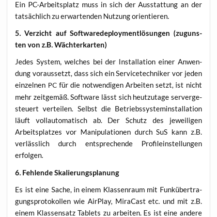
Ein PC-Arbeits­platz muss in sich der Aus­stat­tung an der
tat­säch­lich zu erwar­ten­den Nut­zung orientieren.
5. Ver­zicht auf Soft­ware­de­ploy­ment­lö­sun­gen (zuguns­
ten von z.B. Wächterkarten)
Jedes Sys­tem, wel­ches bei der Instal­la­ti­on einer Anwen­
dung vor­aus­setzt, dass sich ein Ser­vice­tech­ni­ker vor jeden
ein­zel­nen
für die not­wen­di­gen Arbei­ten setzt, ist nicht
PC
mehr zeit­ge­mäß. Soft­ware lässt sich heut­zu­ta­ge ser­ver­ge­
steu­ert ver­tei­len. Selbst die Betriebs­sys­tem­in­stal­la­ti­on
läuft voll­au­to­ma­tisch ab. Der Schutz des jewei­li­gen
Arbeits­plat­zes vor Mani­pu­la­tio­nen durch SuS kann z.B.
ver­läss­lich durch ent­spre­chen­de Pro­fil­ein­stel­lun­gen
erfolgen.
6. Feh­len­de Skalierungsplanung
Es ist eine Sache, in einem Klas­sen­raum mit Funk­über­tra­
gungs­pro­to­kol­len wie Air­Play, Mira­Cast etc. und mit z.B.
einem Klas­sen­satz Tablets zu arbei­ten. Es ist eine ande­re