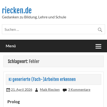
Skip
to
riecken.de
content
Gedanken zu Bildung, Lehre und Schule
Menü
Schlagwort:
Fehler
generierte (Fach-)Arbeiten erkennen
KI
21. April 2026
Maik Riecken
3 Kommentare
Prolog