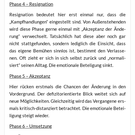
Pha­se 4 – Resignation
Resi­gna­ti­on bedeu­tet hier erst ein­mal nur, dass die
„Kampf­hand­lun­gen“ ein­ge­stellt sind. Von Außen­ste­hen­den
wird die­se Pha­se ger­ne ein­mal mit „Akzep­tanz der Ände­
rung“ ver­wech­selt. Tat­säch­lich hat die­se aber noch gar
nicht statt­ge­fun­den, son­dern ledig­lich die Ein­sicht, dass
das eige­ne Bemü­hen sinn­los ist, bestimmt den Ver­las­se­
nen. Oft zieht er sich in sich selbst zurück und „nor­ma­li­
siert“ sei­nen All­tag. Die emo­tio­na­le Bete­li­gung sinkt.
Pha­se 5 – Akzeptanz
Hier rücken erst­mals die Chan­cen der Ände­rung in den
Vor­der­grund. Der defi­zit­ori­en­tier­te Blick wei­tet sich auf
neue Mög­lich­kei­ten. Gleich­zei­tig wird das Ver­gan­ge­ne ers­
mals kri­tisch-distan­ziert betrach­tet. Die emo­tio­na­le Betei­
li­gung steigt wieder.
Pha­se 6 – Umsetzung