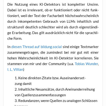
Die Nut­zung eines KI-Detek­tors ist kom­plet­ter Unsinn.
Dabei ist es irrele­vant, ob er funk­tio­niert oder nicht funk­
tio­niert, weil der Text der Fach­ar­beit höchst­wahr­schein­lich
durch inkom­pe­ten­ten Gebrauch von LLMs inhalt­lich und
struk­tu­rell deut­lich schlech­ter wird als durch eigen­stän­di­
ge Erar­bei­tung. Das gilt aus­drück­lich nicht für die sprach­li­
che Form.
In
die­sen Thread auf bildung.social
sind eini­ge Text­mar­ker
zusam­men­ge­tra­gen, die zumin­dest bei mir gut mit einer
hohen Wahr­schein­lich­keit im KI-Detek­tor kor­re­lie­ren. Sie
stam­men von mir und der Com­mu­ni­ty (u.a.
Tobi­as Wun­der
,
I. L. Vil­li­an
)
Kei­ne direk­ten Zita­te bzw. Aus­ein­an­der­set­
zung damit
Inhalt­li­che Neu­an­sät­ze, durch Anein­an­der­rei­hung
von Quellenzusammenfassungen
Red­un­dan­zen, wenn Quel­len zu ana­lo­gen Schlüs­sen