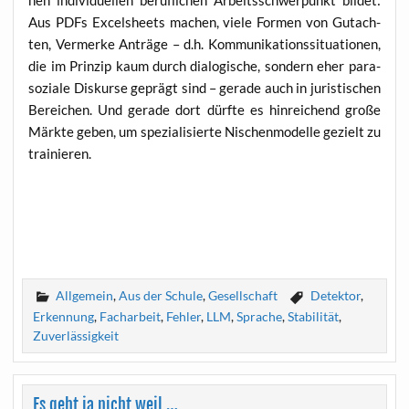
Aus PDFs Excels­heets machen, vie­le For­men von Gut­ach­
ten, Ver­mer­ke Anträ­ge – d.h. Kom­mu­ni­ka­ti­ons­si­tua­tio­nen,
die im Prin­zip kaum durch dia­lo­gi­sche, son­dern eher para­
so­zia­le Dis­kur­se geprägt sind – gera­de auch in juris­ti­schen
Berei­chen. Und gera­de dort dürf­te es hin­rei­chend gro­ße
Märk­te geben, um spe­zia­li­sier­te Nischen­mo­del­le gezielt zu
trainieren.
Allgemein
,
Aus der Schule
,
Gesellschaft
Detektor
,
Erkennung
,
Facharbeit
,
Fehler
,
LLM
,
Sprache
,
Stabilität
,
Zuverlässigkeit
Es geht ja nicht weil …