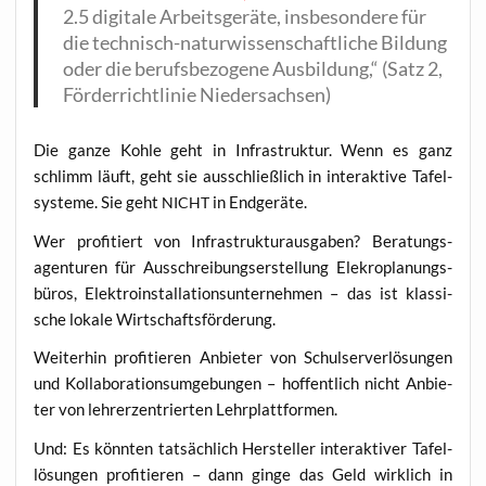
2.5 digi­ta­le Arbeits­ge­rä­te, ins­be­son­de­re für
die tech­nisch-natur­wis­sen­schaft­li­che Bil­dung
oder die berufs­be­zo­ge­ne Aus­bil­dung,“ (Satz 2,
För­der­richt­li­nie Niedersachsen)
Die gan­ze Koh­le geht in Infra­struk­tur. Wenn es ganz
schlimm läuft, geht sie aus­schließ­lich in inter­ak­ti­ve Tafel­
sys­te­me. Sie geht
in Endgeräte.
NICHT
Wer pro­fi­tiert von Infra­struk­tur­aus­ga­ben? Bera­tungs­
agen­tu­ren für Aus­schrei­bungs­er­stel­lung Ele­kro­pla­nungs­
bü­ros, Elek­tro­in­stal­la­ti­ons­un­ter­neh­men – das ist klas­si­
sche loka­le Wirtschaftsförderung.
Wei­ter­hin pro­fi­tie­ren Anbie­ter von Schul­ser­ver­lö­sun­gen
und Kol­la­bo­ra­ti­ons­um­ge­bun­gen – hof­fent­lich nicht Anbie­
ter von leh­rer­zen­trier­ten Lehrplattformen.
Und: Es könn­ten tat­säch­lich Her­stel­ler inter­ak­ti­ver Tafel­
lö­sun­gen pro­fi­tie­ren – dann gin­ge das Geld wirk­lich in