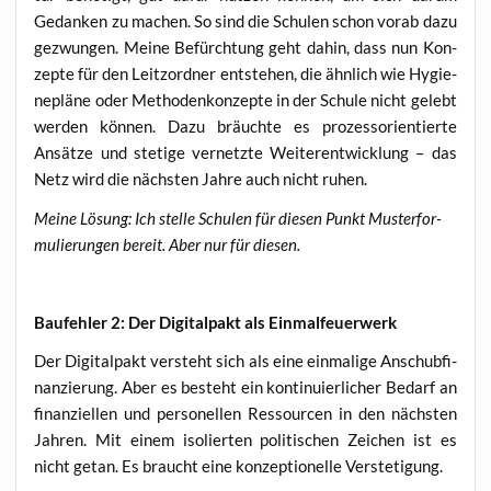
Gedan­ken zu machen. So sind die Schu­len schon vor­ab dazu
gezwun­gen. Mei­ne Befürch­tung geht dahin, dass nun Kon­
zep­te für den Leit­z­ord­ner ent­ste­hen, die ähn­lich wie Hygie­
ne­plä­ne oder Metho­den­kon­zep­te in der Schu­le nicht gelebt
wer­den kön­nen. Dazu bräuch­te es pro­zess­ori­en­tier­te
Ansät­ze und ste­ti­ge ver­netz­te Wei­ter­ent­wick­lung – das
Netz wird die nächs­ten Jah­re auch nicht ruhen.
Mei­ne Lösung: Ich stel­le Schu­len für die­sen Punkt Mus­ter­for­
mu­lie­run­gen bereit. Aber nur für diesen.
Bau­feh­ler 2: Der Digi­tal­pakt als Einmalfeuerwerk
Der Digi­tal­pakt ver­steht sich als eine ein­ma­li­ge Anschub­fi­
nan­zie­rung. Aber es besteht ein kon­ti­nu­ier­li­cher Bedarf an
finan­zi­el­len und per­so­nel­len Res­sour­cen in den nächs­ten
Jah­ren. Mit einem iso­lier­ten poli­ti­schen Zei­chen ist es
nicht getan. Es braucht eine kon­zep­tio­nel­le Verstetigung.