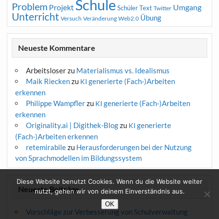
Schule
Problem
Projekt
Umgang
Schüler
Text
Twitter
Unterricht
Übung
Versuch
Web2.0
Veränderung
Neueste Kommentare
Arbeitsloser
zu
Materialismus vs. Idealismus
Maik Riecken
zu
generierte (Fach-)Arbeiten
KI
erkennen
Philippe Wampfler
zu
generierte (Fach-)Arbeiten
KI
erkennen
Originality.ai | Digithek-Blog
zu
generierte
KI
(Fach-)Arbeiten erkennen
retemirabile
zu
Herausforderungen bei der Nutzung
von Sprachmodellen im Bildungssystem
Diese Website benutzt Cookies. Wenn du die Website weiter
Neueste Beiträge
nutzt, gehen wir von deinem Einverständnis aus.
OK
Vorschläge zur Verbesserung von Schulverwaltung