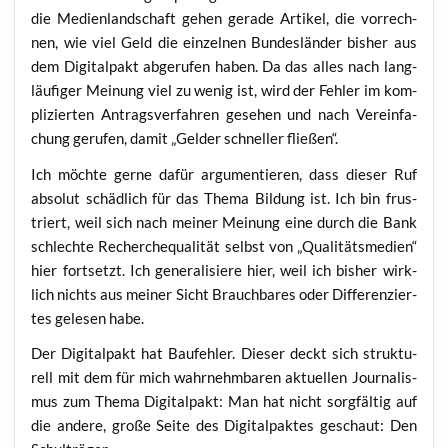
die Medi­en­land­schaft gehen gera­de Arti­kel, die vor­rech­
nen, wie viel Geld die ein­zel­nen Bun­des­län­der bis­her aus
dem Digi­tal­pakt abge­ru­fen haben. Da das alles nach lang­
läu­fi­ger Mei­nung viel zu wenig ist, wird der Feh­ler im kom­
pli­zier­ten Antrags­ver­fah­ren gese­hen und nach Ver­ein­fa­
chung geru­fen, damit „Gel­der schnel­ler fließen“.
Ich möch­te ger­ne dafür argu­men­tie­ren, dass die­ser Ruf
abso­lut schäd­lich für das The­ma Bil­dung ist. Ich bin frus­
triert, weil sich nach mei­ner Mei­nung eine durch die Bank
schlech­te Recher­che­qua­li­tät selbst von „Qua­li­täts­me­di­en“
hier fort­setzt. Ich gene­ra­li­sie­re hier, weil ich bis­her wirk­
lich nichts aus mei­ner Sicht Brauch­ba­res oder Dif­fe­ren­zier­
tes gele­sen habe.
Der Digi­tal­pakt hat Bau­feh­ler. Die­ser deckt sich struk­tu­
rell mit dem für mich wahr­nehm­ba­ren aktu­el­len Jour­na­lis­
mus zum The­ma Digi­tal­pakt: Man hat nicht sorg­fäl­tig auf
die ande­re, gro­ße Sei­te des Digi­tal­pak­tes geschaut: Den