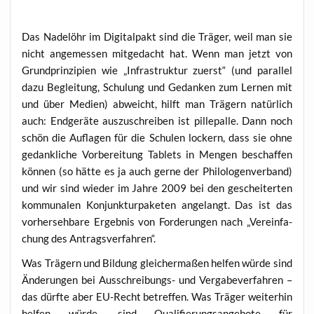
Das Nadel­öhr im Digi­tal­pakt sind die Trä­ger, weil man sie
nicht ange­mes­sen mit­ge­dacht hat. Wenn man jetzt von
Grund­prin­zi­pi­en wie „Infra­struk­tur zuerst“ (und par­al­lel
dazu Beglei­tung, Schu­lung und Gedan­ken zum Ler­nen mit
und über Medi­en) abweicht, hilft man Trä­gern natür­lich
auch: End­ge­rä­te aus­zu­schrei­ben ist pil­le­pal­le. Dann noch
schön die Auf­la­gen für die Schu­len lockern, dass sie ohne
gedank­li­che Vor­be­rei­tung Tablets in Men­gen beschaf­fen
kön­nen (so hät­te es ja auch ger­ne der Phi­lo­lo­gen­ver­band)
und wir sind wie­der im Jah­re 2009 bei den geschei­ter­ten
kom­mu­na­len Kon­junk­tur­pa­ke­ten ange­langt. Das ist das
vor­her­seh­ba­re Ergeb­nis von For­de­run­gen nach „Ver­ein­fa­
chung des Antragsverfahren“.
Was Trä­gern und Bil­dung glei­cher­ma­ßen hel­fen wür­de sind
Ände­run­gen bei Aus­schrei­bungs- und Ver­ga­be­ver­fah­ren –
das dürf­te aber EU-Recht betref­fen. Was Trä­ger wei­ter­hin
hel­fen wür­de, sind Qua­li­fie­rungs­an­ge­bo­te für