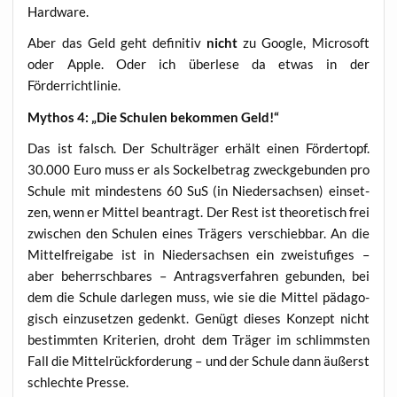
Hardware.
Aber das Geld geht defi­ni­tiv
nicht
zu Goog­le, Micro­soft
oder Apple. Oder ich über­le­se da etwas in der
Förderrichtlinie.
Mythos 4: „Die Schu­len bekom­men Geld!“
Das ist falsch. Der Schul­trä­ger erhält einen För­der­topf.
30.000 Euro muss er als Sockel­be­trag zweck­ge­bun­den pro
Schu­le mit min­des­tens 60 SuS (in Nie­der­sach­sen) ein­set­
zen, wenn er Mit­tel bean­tragt. Der Rest ist theo­re­tisch frei
zwi­schen den Schu­len eines Trä­gers ver­schieb­bar. An die
Mit­tel­frei­ga­be ist in Nie­der­sach­sen ein zwei­stu­fi­ges –
aber beherrsch­ba­res – Antrags­ver­fah­ren gebun­den, bei
dem die Schu­le dar­le­gen muss, wie sie die Mit­tel päd­ago­
gisch ein­zu­set­zen gedenkt. Genügt die­ses Kon­zept nicht
bestimm­ten Kri­te­ri­en, droht dem Trä­ger im schlimms­ten
Fall die Mit­tel­rück­for­de­rung – und der Schu­le dann äußerst
schlech­te Presse.