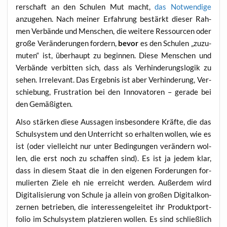
rer­schaft an den Schu­len Mut macht,
das Not­wen­di­ge
anzu­ge­hen. Nach mei­ner Erfah­rung bestärkt die­ser Rah­
men Ver­bän­de und Men­schen, die wei­te­re Res­sour­cen oder
gro­ße Ver­än­de­run­gen for­dern,
bevor
es den Schu­len „zuzu­
mu­ten“ ist, über­haupt zu begin­nen. Die­se Men­schen und
Ver­bän­de ver­bit­ten sich, dass als Ver­hin­de­rungs­lo­gik zu
sehen. Irrele­vant. Das Ergeb­nis ist aber Ver­hin­de­rung, Ver­
schie­bung, Frus­tra­ti­on bei den Inno­va­to­ren – gera­de bei
den Gemäßigten.
Also stär­ken die­se Aus­sa­gen ins­be­son­de­re Kräf­te, die das
Schul­sys­tem und den Unter­richt so erhal­ten wol­len, wie es
ist (oder viel­leicht nur unter Bedin­gun­gen ver­än­dern wol­
len, die erst noch zu schaf­fen sind). Es ist ja jedem klar,
dass in die­sem Staat die in den eige­nen For­de­run­gen for­
mu­lier­ten Zie­le eh nie erreicht wer­den. Außer­dem wird
Digi­ta­li­sie­rung von Schu­le ja allein von gro­ßen Digi­tal­kon­
zer­nen betrie­ben, die inter­es­sen­ge­lei­tet ihr Pro­dukt­port­
fo­lio im Schul­sys­tem plat­zie­ren wol­len. Es sind schließ­lich