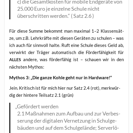
c) die Gesamt­kos­ten für mobi­le End­ge­rä­te von
25.000 Euro je ein­zel­ne Schu­le nicht
über­schrit­ten wer­den.“ ( Satz 2.6 )
Für die­se Sum­me bekommt man maxi­mal 1–2 Klas­sen­sät­
ze, um z.B. Lehr­kräf­te mit die­sen Gerä­ten zu schu­len – was
ich auch für sinn­voll hal­te. Ruft eine Schu­le die­ses Geld ab,
ver­wirkt der Trä­ger auto­ma­tisch die För­der­fä­hig­keit für
ande­re, was för­der­fä­hig ist – schau­en wir in den
ALLES
nächs­ten Mythos:
Mythos 3: „Die gan­ze Koh­le geht nur in Hardware!“
Jein. Kri­tisch ist für mich hier nur Satz 2.4 (rot), merk­wür­
dig der hin­te­re Teil­satz 2.1 (grün)
„
Geför­dert werden
2.1 Maß­nah­men zum Auf­bau und zur Ver­bes­
se­rung der digi­ta­len Ver­net­zung in Schul­ge­
bäu­den und auf dem Schul­ge­län­de; Ser­ver­lö­