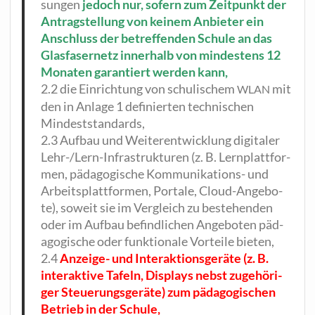
sun­gen
jedoch nur, sofern zum Zeit­punkt der
Antrag­stel­lung von kei­nem Anbie­ter ein
Anschluss der betref­fen­den Schu­le an das
Glas­fa­ser­netz inner­halb von min­des­tens 12
Mona­ten garan­tiert wer­den kann,
2.2 die Ein­rich­tung von schu­li­schem
mit
WLAN
den in Anla­ge 1 defi­nier­ten tech­ni­schen
Mindeststandards,
2.3 Auf­bau und Wei­ter­ent­wick­lung digi­ta­ler
Lehr-/Lern-Infra­struk­tu­ren (z. B. Lern­platt­for­
men, päd­ago­gi­sche Kom­mu­ni­ka­ti­ons- und
Arbeits­platt­for­men, Por­ta­le, Cloud-Ange­bo­
te), soweit sie im Ver­gleich zu bestehen­den
oder im Auf­bau befind­li­chen Ange­bo­ten päd­
ago­gi­sche oder funk­tio­na­le Vor­tei­le bieten,
2.4
Anzei­ge- und Inter­ak­ti­ons­ge­rä­te (z. B.
inter­ak­ti­ve Tafeln, Dis­plays nebst zuge­hö­ri­
ger Steue­rungs­ge­rä­te) zum päd­ago­gi­schen
Betrieb in der Schule,