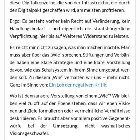
die­se Digi­tal­kon­zer­ne, die von der Infra­struk­tur, die durch
den Digi­tal­pakt geschaf­fen wird, am meis­ten profitieren.
Ergo: Es besteht vor­her kein Recht auf Ver­än­de­rung, kein
Hand­lungs­be­darf – und eigent­lich die staats­bür­ger­li­che
Ver­pflich­tung, hier bis auf Wei­te­res Wider­stand zu leisten.
Es reicht mir nicht zu sagen, was man machen möch­te. Man
muss aber über das „Wie“ spre­chen. Stif­tun­gen und Ver­bän­
de haben eine kla­re Stra­te­gie und eine kla­re Vor­stel­lung
davon,
wie
das Schul­sys­tem in ihrem Sin­ne umge­baut wer­
den soll. Zu die­sem „Wie“ ver­hal­ten wir uns – mehr nicht.
Ganz im Sin­ne von:
Ein Lob der nega­ti­ven Kri­tik
.
Wo ist denn unse­re Vor­stel­lung von einem „Wie“? Wir blei­
ben viel zu oft auf der Ebe­ne ste­hen, dass wir eben Visio­
nen und Zie­le for­mu­lie­ren oder ver­meint­li­che Ver­hält­nis­se
deskri­bie­ren. Es braucht aber vor allem posi­ti­ve Gegen­ent­
wür­fe bei der
Umset­zung
, nicht was­ma­ti­sches
Visionsgeschwafel.