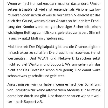
Wenn wir nicht umset­zen, dann machen das ande­re. Umzu­
set­zen ist natür­lich viel anstren­gen­der, als Visio­nen zu for­
mu­lie­ren oder sich
zu
etwas zu ver­hal­ten. Viel­leicht ist das
auch der Grund, war­um die­ser Ansatz so beliebt ist: Erhal­
tung der Kom­fort­zo­ne bei gleich­zei­ti­ger Sicher­heit, einen
wich­ti­gen Bei­trag zum Dis­kurs geleis­tet zu haben. Stimmt
ja auch – nützt bloß im Ergeb­nis nix.
Mal kon­kret: Der Digi­tal­pakt gibt uns die Chan­ce, digi­ta­le
Infra­struk­tur zu schaf­fen. Die braucht man sowie­so. Sie ist
wert­neu­tral. Und
und Netz­werk brau­chen jetzt
WLAN
nicht so viel War­tung und Sup­port. War­um gehen wir das
nicht an? Das Brett ist schon dick genug. Und damit wäre
schon etwas geschafft und geleistet.
Angst müs­sen wir nur haben, wenn es nach der Schaf­fung
von Infra­struk­tur kei­ne alter­na­ti­ven Model­le zur Nut­zung
der­sel­ben durch uns gibt. Und danach schau­en wir halt wei­
ter – nach Sup­port z.B..