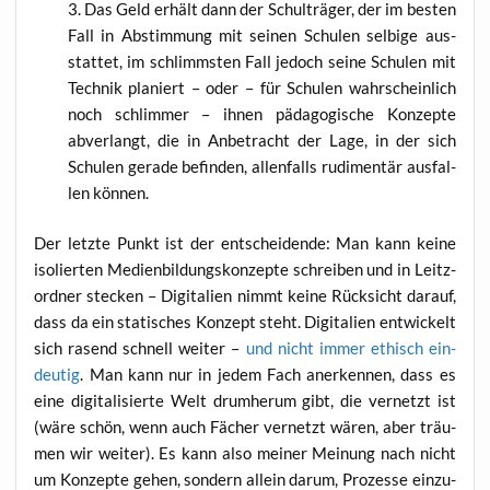
Das Geld erhält dann der Schul­trä­ger, der im bes­ten
Fall in Abstim­mung mit sei­nen Schu­len sel­bi­ge aus­
stat­tet, im schlimms­ten Fall jedoch sei­ne Schu­len mit
Tech­nik pla­niert – oder – für Schu­len wahr­schein­lich
noch schlim­mer – ihnen päd­ago­gi­sche Kon­zep­te
abver­langt, die in Anbe­tracht der Lage, in der sich
Schu­len gera­de befin­den, allen­falls rudi­men­tär aus­fal­
len können.
Der letz­te Punkt ist der ent­schei­den­de: Man kann kei­ne
iso­lier­ten Medi­en­bil­dungs­kon­zep­te schrei­ben und in Leit­z­
ord­ner ste­cken – Digi­ta­li­en nimmt kei­ne Rück­sicht dar­auf,
dass da ein sta­ti­sches Kon­zept steht. Digi­ta­li­en ent­wi­ckelt
sich rasend schnell wei­ter –
und nicht immer ethisch ein­
deu­tig
. Man kann nur in jedem Fach aner­ken­nen, dass es
eine digi­ta­li­sier­te Welt drum­her­um gibt, die ver­netzt ist
(wäre schön, wenn auch Fächer ver­netzt wären, aber träu­
men wir wei­ter). Es kann also mei­ner Mei­nung nach nicht
um Kon­zep­te gehen, son­dern allein dar­um, Pro­zes­se ein­zu­