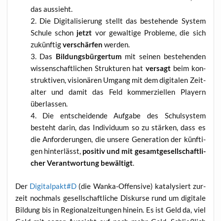
das aussieht.
Die Digi­ta­li­sie­rung stellt das bestehen­de Sys­tem
Schu­le schon
jetzt
vor gewal­ti­ge Pro­ble­me, die sich
zukünf­tig
ver­schär­fen
werden.
Das
Bil­dungs­bür­ger­tum
mit sei­nen bestehen­den
wis­sen­schaft­li­chen Struk­tu­ren hat
ver­sagt
beim kon­
struk­ti­ven, visio­nä­ren Umgang mit dem digi­ta­len Zeit­
al­ter und damit das Feld kom­mer­zi­el­len Play­ern
überlassen.
Die ent­schei­den­de Auf­ga­be des Schul­sys­tem
besteht dar­in, das Indi­vi­du­um so zu stär­ken, dass es
die Anfor­de­run­gen, die unse­re Gene­ra­ti­on der künf­ti­
gen hin­ter­lässt,
posi­tiv und mit gesamt­ge­sell­schaft­li­
cher Ver­ant­wor­tung bewäl­tigt
.
Der
Digitalpakt#D
(die Wan­ka-Offen­si­ve) kata­ly­siert zur­
zeit noch­mals gesell­schaft­li­che Dis­kur­se rund um digi­ta­le
Bil­dung bis in Regio­nal­zei­tun­gen hin­ein. Es ist Geld da, viel