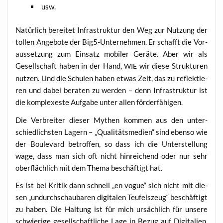
usw.
Natür­lich berei­tet Infra­struk­tur den Weg zur Nut­zung der
tol­len Ange­bo­te der Big5-Unter­neh­men. Er schafft die Vor­
aus­set­zung zum Ein­satz mobi­ler Gerä­te. Aber wir als
Gesell­schaft haben in der Hand,
wir die­se Struk­tu­ren
WIE
nut­zen. Und die Schu­len haben etwas Zeit, das zu reflek­tie­
ren und dabei bera­ten zu wer­den – denn Infra­struk­tur ist
die kom­ple­xes­te Auf­ga­be unter allen förderfähigen.
Die Ver­brei­ter die­ser Mythen kom­men aus den unter­
schied­lichs­ten Lagern – „Qua­li­täts­me­di­en“ sind eben­so wie
der Bou­le­vard betrof­fen, so dass ich die Unter­stel­lung
wage, dass man sich oft nicht hin­rei­chend oder nur sehr
ober­fläch­lich mit dem The­ma beschäf­tigt hat.
Es ist bei Kri­tik dann schnell „en vogue“ sich nicht mit die­
sen „undurch­schau­ba­ren digi­ta­len Teu­fels­zeug“ beschäf­tigt
zu haben. Die Hal­tung ist für mich ursäch­lich für unse­re
schwie­ri­ge gesell­schaft­li­che Lage in Bezug auf Digi­ta­li­en.