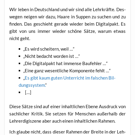
Wir leben in Deutsch­land und wir sind alle Lehr­kräf­te. Des­
we­gen nei­gen wir dazu, Haa­re in Sup­pen zu suchen und zu
fin­den. Das geschieht gera­de wie­der beim Digi­tal­pakt. Es
gibt von uns immer wie­der schö­ne Sät­ze, war­um etwas
nicht geht.
„
Es wird schei­tern, weil …“
„
Nicht bedacht wor­den ist …“
„
Die Digi­tal­pakt hat immense Baufehler …“
„
Eine ganz wesent­li­che Kom­po­nen­te fehlt …“
„
Es gibt kaum guten Unter­richt im fal­schen Bil­
dungs­sys­tem.
“
[…]
Die­se Sät­ze sind auf einer inhalt­li­chen Ebe­ne Aus­druck von
sach­li­cher Kri­tik. Sie set­zen für Men­schen außer­halb der
Leh­rer­di­gi­sze­ne aber auch einen inhalt­li­chen Rahmen.
Ich glau­be nicht, dass die­ser Rah­men der Brei­te in der Leh­