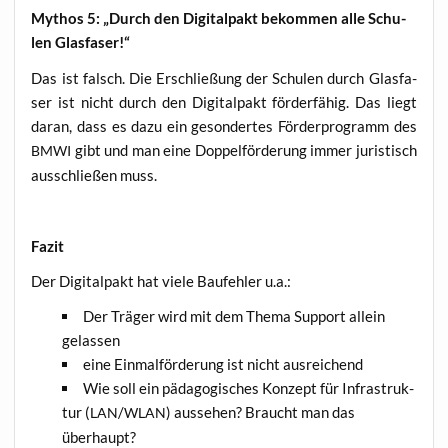
Mythos 5: „Durch den Digi­tal­pakt bekom­men alle Schu­
len Glasfaser!“
Das ist falsch. Die Erschlie­ßung der Schu­len durch Glas­fa­
ser ist nicht durch den Digi­tal­pakt för­der­fä­hig. Das liegt
dar­an, dass es dazu ein geson­der­tes För­der­pro­gramm des
gibt und man eine Dop­pel­för­de­rung immer juris­tisch
BMWI
aus­schlie­ßen muss.
Fazit
Der Digi­tal­pakt hat vie­le Bau­feh­ler u.a.:
Der Trä­ger wird mit dem The­ma Sup­port allein
gelassen
eine Ein­mal­för­de­rung ist nicht ausreichend
Wie soll ein päd­ago­gi­sches Kon­zept für Infra­struk­
tur (
/
) aus­se­hen? Braucht man das
LAN
WLAN
überhaupt?