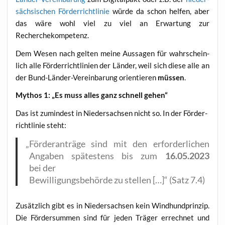
säch­si­schen För­der­richt­li­nie
wür­de da schon hel­fen, aber
das wäre wohl viel zu viel an Erwar­tung zur
Recherchekompetenz.
Dem Wesen nach gel­ten mei­ne Aus­sa­gen für wahr­schein­
lich alle För­der­richt­li­ni­en der Län­der, weil sich die­se alle an
der Bund-Län­der-Ver­ein­ba­rung ori­en­tie­ren
müs­sen
.
Mythos 1: „Es muss alles ganz schnell gehen“
Das ist zumin­dest in Nie­der­sach­sen nicht so. In der För­der­
richt­li­nie steht:
„
För­der­an­trä­ge sind mit den erfor­der­li­chen
Anga­ben spä­tes­tens bis zum
16.05.2023
bei der
Bewil­li­gungs­be­hör­de zu stel­len […]“ (Satz 7.4)
Zusätz­lich gibt es in Nie­der­sach­sen kein Wind­hund­prin­zip.
Die För­der­sum­men sind für jeden Trä­ger errech­net und