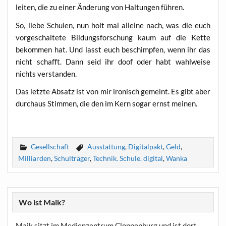
lei­ten, die zu einer Ände­rung von Hal­tun­gen führen.
So, lie­be Schu­len, nun holt mal allei­ne nach, was die euch
vor­ge­schal­te­te Bil­dungs­for­schung kaum auf die Ket­te
bekom­men hat. Und lasst euch beschimp­fen, wenn ihr das
nicht schafft. Dann seid ihr doof oder habt wahl­wei­se
nichts verstanden.
Das letz­te Absatz ist von mir iro­nisch gemeint. Es gibt aber
durch­aus Stim­men, die den im Kern sogar ernst meinen.
Gesellschaft
Ausstattung
,
Digitalpakt
,
Geld
,
Milliarden
,
Schulträger
,
Technik. Schule. digital
,
Wanka
Wo ist Maik?
Maik sitzt im Medienzentrum Cloppenburg und ist dort