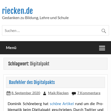
Skip
to
riecken.de
content
Gedanken zu Bildung, Lehre und Schule
Menü
Schlagwort:
Digitalpakt
Baufehler des Digitalpakts
8. September 2020
Maik Riecken
7 Kommentare
Domi­nik Schö­ne­berg hat
schö­ne Arti­kel
rund um die Pro­
ble­ma­tik beim Digi­tal­pakt geschrie­ben. Durch Twit­ter und