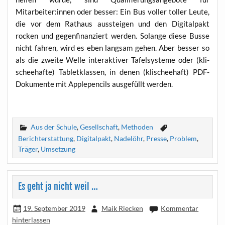
Mitarbeiter:innen oder bes­ser: Ein Bus vol­ler tol­ler Leu­te,
die vor dem Rat­haus aus­stei­gen und den Digi­tal­pakt
rocken und gegen­fi­nan­ziert wer­den. Solan­ge die­se Bus­se
nicht fah­ren, wird es eben lang­sam gehen. Aber bes­ser so
als die zwei­te Wel­le inter­ak­ti­ver Tafel­sys­te­me oder (kli­
schee­haf­te) Tablet­klas­sen, in denen (kli­schee­haft) PDF-
Doku­men­te mit App­lepen­cils aus­ge­füllt werden.
Aus der Schule
,
Gesellschaft
,
Methoden
Berichterstattung
,
Digitalpakt
,
Nadelöhr
,
Presse
,
Problem
,
Träger
,
Umsetzung
Es geht ja nicht weil …
19. September 2019
Maik Riecken
Kommentar
hinterlassen