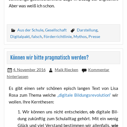
Aber was weiß ich schon.
Aus der Schule
,
Gesellschaft
Darstellung
,
Digitalpakt
,
falsch
,
Förderrichtlinie
,
Mythos
,
Presse
Können wir bitte pragmatisch werden?
4. November 2016
Maik Riecken
Kommentar
hinterlassen
Es gibt einen sehr schö­nen episch lan­gen Text von Lisa
Rosa zum The­ma wel­che
„digi­ta­le Bil­dungs­re­vo­lu­ti­on“
wir
wol­len. Ihre Kernthesen:
Wir kön­nen uns nicht ent­schei­den,
ob
digi­ta­le Bil­
dung zukünf­tig zum Schul­all­tag gehört. Mit ein wenig
Glück und viel Ver­stand bestim­men wir allen­falls,
wie