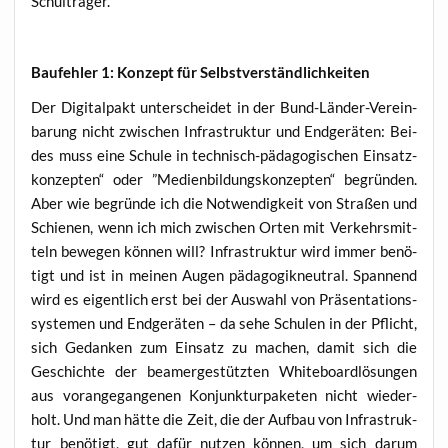
Schulträger.
Bau­feh­ler 1: Kon­zept für Selbstverständlichkeiten
Der Digi­tal­pakt unter­schei­det in der Bund-Län­der-Ver­ein­
ba­rung nicht zwi­schen Infra­struk­tur und End­ge­rä­ten: Bei­
des muss eine Schu­le in tech­nisch-päd­ago­gi­schen Ein­satz­
kon­zep­ten“ oder ”Medi­en­bil­dungs­kon­zep­ten“ begrün­den.
Aber wie begrün­de ich die Not­wen­dig­keit von Stra­ßen und
Schie­nen, wenn ich mich zwi­schen Orten mit Ver­kehrs­mit­
teln bewe­gen kön­nen will? Infra­struk­tur wird immer benö­
tigt und ist in mei­nen Augen päd­ago­gik­neu­tral. Span­nend
wird es eigent­lich erst bei der Aus­wahl von Prä­sen­ta­ti­ons­
sys­te­men und End­ge­rä­ten – da sehe Schu­len in der Pflicht,
sich Gedan­ken zum Ein­satz zu machen, damit sich die
Geschich­te der bea­mer­ge­stütz­ten White­board­lö­sun­gen
aus vor­an­ge­gan­ge­nen Kon­junk­tur­pa­ke­ten nicht wie­der­
holt. Und man hät­te die Zeit, die der Auf­bau von Infra­struk­
tur benö­tigt, gut dafür nut­zen kön­nen, um sich dar­um