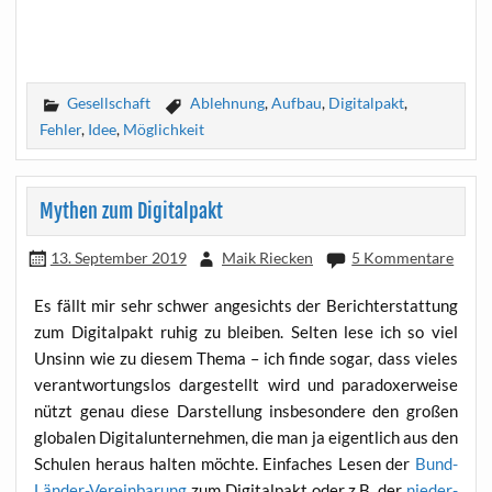
Gesellschaft
Ablehnung
,
Aufbau
,
Digitalpakt
,
Fehler
,
Idee
,
Möglichkeit
Mythen zum Digitalpakt
13. September 2019
Maik Riecken
5 Kommentare
Es fällt mir sehr schwer ange­sichts der Bericht­erstat­tung
zum Digi­tal­pakt ruhig zu blei­ben. Sel­ten lese ich so viel
Unsinn wie zu die­sem The­ma – ich fin­de sogar, dass vie­les
ver­ant­wor­tungs­los dar­ge­stellt wird und para­do­xer­wei­se
nützt genau die­se Dar­stel­lung ins­be­son­de­re den gro­ßen
glo­ba­len Digi­tal­un­ter­neh­men, die man ja eigent­lich aus den
Schu­len her­aus hal­ten möch­te. Ein­fa­ches Lesen der
Bund-
Län­der-Ver­ein­ba­rung
zum Digi­tal­pakt oder z.B. der
nie­der­