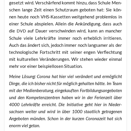
gesetzt wird. Ver­schär­fend kommt hin­zu, dass Schu­le Men­
schen lan­ge Zeit einen Schutz­raum gebo­ten hat: Sie kön­
nen heu­te noch VHS-Kas­set­ten weit­ge­hend pro­blem­los in
einer Schu­le abspie­len. Allein die Ankün­di­gung, dass auch
die
auf Dau­er ver­schwin­den wird, kann an man­cher
DVD
Schu­le vie­le Lehr­kräf­te immer noch erheb­lich irri­tie­ren.
Auch das ändert sich, jedoch immer noch lang­sa­mer als der
tech­no­lo­gi­sche Fort­schritt mit sei­ner engen Ver­flech­tung
mit kul­tu­rel­len Ver­än­de­run­gen. Wir ste­hen wie­der ein­mal
mehr vor einer bei­spiel­lo­sen Situation.
Mei­ne Lösung:
Coro­na hat hier viel ver­än­dert und ermög­licht
Din­ge, die ich bis­her nicht für mög­lich gehal­ten hät­te. Im Team
mit der Medi­en­be­ra­tung, ein­ge­kauf­ten Fort­bil­dungs­an­ge­bo­ten
und den Kom­pe­tenz­zen­tren haben wir in der Feri­en­zeit über
4000 Lehr­kräf­te erreicht. Die Initia­ti­ve geht hier in Nie­der­
sach­sen wei­ter und wird in über 1000 staat­lich getra­ge­nen
Ange­bo­ten mün­den. Schon in der kur­zen Coro­na­zeit hat sich
enorm viel getan.