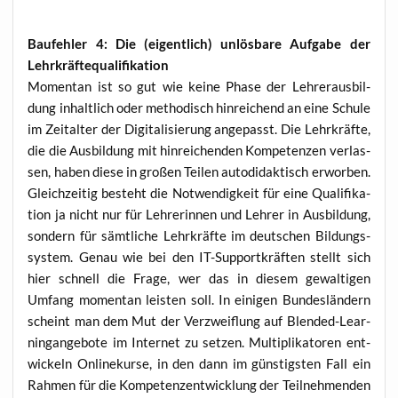
Bau­feh­ler 4: Die (eigent­lich) unlös­ba­re Auf­ga­be der
Lehrkräftequalifikation
Momen­tan ist so gut wie kei­ne Pha­se der Leh­rer­aus­bil­
dung inhalt­lich oder metho­disch hin­rei­chend an eine Schu­le
im Zeit­al­ter der Digi­ta­li­sie­rung ange­passt. Die Lehr­kräf­te,
die die Aus­bil­dung mit hin­rei­chen­den Kom­pe­ten­zen ver­las­
sen, haben die­se in gro­ßen Tei­len auto­di­dak­tisch erwor­ben.
Gleich­zei­tig besteht die Not­wen­dig­keit für eine Qua­li­fi­ka­
ti­on ja nicht nur für Leh­re­rin­nen und Leh­rer in Aus­bil­dung,
son­dern für sämt­li­che Lehr­kräf­te im deut­schen Bil­dungs­
sys­tem. Genau wie bei den IT-Sup­port­kräf­ten stellt sich
hier schnell die Fra­ge, wer das in die­sem gewal­ti­gen
Umfang momen­tan leis­ten soll. In eini­gen Bun­des­län­dern
scheint man dem Mut der Ver­zweif­lung auf Blen­ded-Lear­
nin­g­an­ge­bo­te im Inter­net zu set­zen. Mul­ti­pli­ka­to­ren ent­
wi­ckeln Online­kur­se, in den dann im güns­tigs­ten Fall ein
Rah­men für die Kom­pe­tenz­ent­wick­lung der Teil­neh­men­den