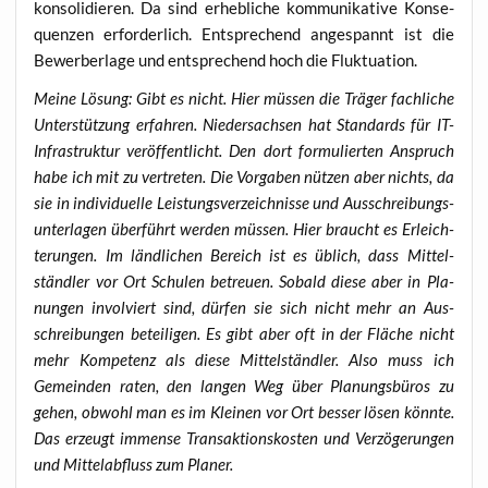
kon­so­li­die­ren. Da sind erheb­li­che kom­mu­ni­ka­ti­ve Kon­se­
quen­zen erfor­der­lich. Ent­spre­chend ange­spannt ist die
Bewer­ber­la­ge und ent­spre­chend hoch die Fluktuation.
Mei­ne Lösung: Gibt es nicht. Hier müs­sen die Trä­ger fach­li­che
Unter­stüt­zung erfah­ren. Nie­der­sach­sen hat Stan­dards für IT-
Infra­struk­tur ver­öf­fent­licht. Den dort for­mu­lier­ten Anspruch
habe ich mit zu ver­tre­ten. Die Vor­ga­ben nüt­zen aber nichts, da
sie in indi­vi­du­el­le Leis­tungs­ver­zeich­nis­se und Aus­schrei­bungs­
un­ter­la­gen über­führt wer­den müs­sen. Hier braucht es Erleich­
te­run­gen. Im länd­li­chen Bereich ist es üblich, dass Mit­tel­
ständ­ler vor Ort Schu­len betreu­en. Sobald die­se aber in Pla­
nun­gen invol­viert sind, dür­fen sie sich nicht mehr an Aus­
schrei­bun­gen betei­li­gen. Es gibt aber oft in der Flä­che nicht
mehr Kom­pe­tenz als die­se Mit­tel­ständ­ler. Also muss ich
Gemein­den raten, den lan­gen Weg über Pla­nungs­bü­ros zu
gehen, obwohl man es im Klei­nen vor Ort bes­ser lösen könn­te.
Das erzeugt immense Trans­ak­ti­ons­kos­ten und Ver­zö­ge­run­gen
und Mit­tel­ab­fluss zum Planer.