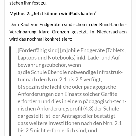
ste­hen ihm fest zu.
Mythos 2: „Jetzt kön­nen wir iPads kaufen“
Dem Kauf von End­ge­rä­ten sind schon in der Bund-Län­der-
Ver­ein­ba­rung kla­re Gren­zen gesetzt. In Nie­der­sach­sen
wird das noch­mal konkretisiert:
„
[För­der­fä­hig sind] [m]obile End­ge­rä­te (Tablets,
Lap­tops und Note­books) inkl. Lade- und Auf­
be­wah­rungs­zu­be­hör, wenn
a) die Schu­le über die not­wen­di­ge Infra­struk­
tur nach den Nrn. 2.1 bis 2.5 verfügt,
b) spe­zi­fi­sche fach­li­che oder päd­ago­gi­sche
Anfor­de­run­gen den Ein­satz sol­cher Geräte
erfor­dern und dies in einem päd­ago­gisch-tech­
ni­schen Anfor­de­rungs­pro­fil (4.3) der Schu­le
dar­ge­stellt ist, der Antrag­stel­ler bestä­tigt,
dass wei­te­re Inves­ti­tio­nen nach den Nrn. 2.1
bis 2.5 nicht erfor­der­lich sind, und