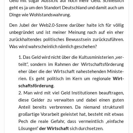
Geld mit sogar Aus­sicht auf noch mehr Geld. Schließ­lich
geht es ja um den Stand­ort Deutsch­land und damit auch um
Din­ge wie Wohlstandswahrung.
Den Jubel der Web2.0‑Szene dar­über hal­te ich für völ­lig
unbe­grün­det und ist mei­ner Mei­nung nach auf ein eher
zurück­hal­ten­des poli­ti­sches Bewusst­sein zurück­zu­füh­ren.
Was wird wahr­schein­lich näm­lich geschehen?
Das Geld wird nicht über die Kul­tus­mi­nis­te­ri­en „ver­
teilt“, son­dern im Rah­men der Wirt­schafts­för­de­rung
eher über die der Wirt­schaft nahe­ste­hen­den Minis­te­
ri­en. Es geht poli­tisch im Kern um regio­na­le
Wirt­
schafts­för­de­rung
.
Man wird mit viel Geld Insti­tu­tio­nen beauf­tra­gen,
die­se Gel­der zu ver­wal­ten und dabei einen guten
Anteil bereits ver­bren­nen. Da nie­mand struk­tu­rell
groß­ar­ti­ge Vor­ar­beit geleis­tet hat, besteht mit etwas
Pech die rea­le Gefahr, dass ver­meint­lich „ein­fa­che
Lösun­gen“
der Wirt­schaft
sich durchsetzen.