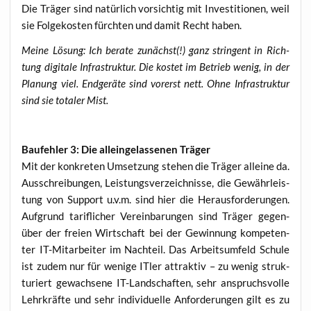
Die Trä­ger sind natür­lich vor­sich­tig mit Inves­ti­tio­nen, weil
sie Fol­ge­kos­ten fürch­ten und damit Recht haben.
Mei­ne Lösung: Ich bera­te zunächst(!) ganz strin­gent in Rich­
tung digi­ta­le Infra­struk­tur. Die kos­tet im Betrieb wenig, in der
Pla­nung viel. End­ge­rä­te sind vor­erst nett. Ohne Infra­struk­tur
sind sie tota­ler Mist.
Bau­feh­ler 3: Die allein­ge­las­se­nen Träger
Mit der kon­kre­ten Umset­zung ste­hen die Trä­ger allei­ne da.
Aus­schrei­bun­gen, Leis­tungs­ver­zeich­nis­se, die Gewähr­leis­
tung von Sup­port u.v.m. sind hier die Her­aus­for­de­run­gen.
Auf­grund tarif­li­cher Ver­ein­ba­run­gen sind Trä­ger gegen­
über der frei­en Wirt­schaft bei der Gewin­nung kom­pe­ten­
ter IT-Mit­ar­bei­ter im Nach­teil. Das Arbeits­um­feld Schu­le
ist zudem nur für weni­ge ITler attrak­tiv – zu wenig struk­
tu­riert gewach­se­ne IT-Land­schaf­ten, sehr anspruchs­vol­le
Lehr­kräf­te und sehr indi­vi­du­el­le Anfor­de­run­gen gilt es zu