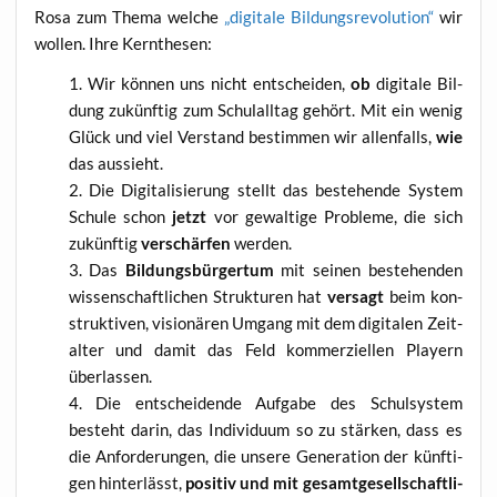
Rosa zum The­ma wel­che
„digi­ta­le Bil­dungs­re­vo­lu­ti­on“
wir
wol­len. Ihre Kernthesen:
Wir kön­nen uns nicht ent­schei­den,
ob
digi­ta­le Bil­
dung zukünf­tig zum Schul­all­tag gehört. Mit ein wenig
Glück und viel Ver­stand bestim­men wir allen­falls,
wie
das aussieht.
Die Digi­ta­li­sie­rung stellt das bestehen­de Sys­tem
Schu­le schon
jetzt
vor gewal­ti­ge Pro­ble­me, die sich
zukünf­tig
ver­schär­fen
werden.
Das
Bil­dungs­bür­ger­tum
mit sei­nen bestehen­den
wis­sen­schaft­li­chen Struk­tu­ren hat
ver­sagt
beim kon­
struk­ti­ven, visio­nä­ren Umgang mit dem digi­ta­len Zeit­
al­ter und damit das Feld kom­mer­zi­el­len Play­ern
überlassen.
Die ent­schei­den­de Auf­ga­be des Schul­sys­tem
besteht dar­in, das Indi­vi­du­um so zu stär­ken, dass es
die Anfor­de­run­gen, die unse­re Gene­ra­ti­on der künf­ti­
gen hin­ter­lässt,
posi­tiv und mit gesamt­ge­sell­schaft­li­