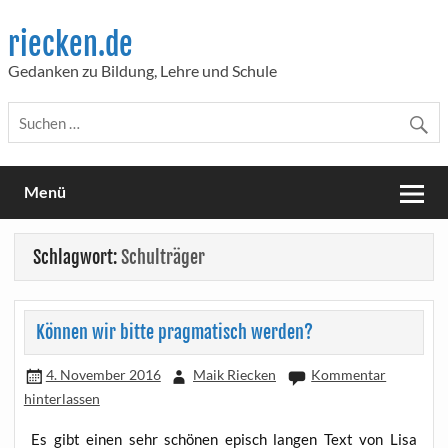
Skip
to
riecken.de
content
Gedanken zu Bildung, Lehre und Schule
Menü
Schlagwort:
Schulträger
Können wir bitte pragmatisch werden?
4. November 2016
Maik Riecken
Kommentar
hinterlassen
Es gibt einen sehr schö­nen episch lan­gen Text von Lisa