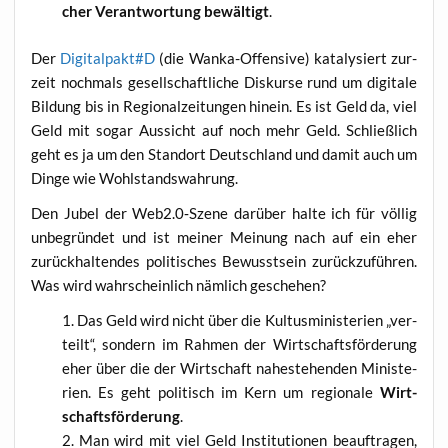
cher Ver­ant­wor­tung bewäl­tigt
.
Der
Digitalpakt#D
(die Wan­ka-Offen­si­ve) kata­ly­siert zur­
zeit noch­mals gesell­schaft­li­che Dis­kur­se rund um digi­ta­le
Bil­dung bis in Regio­nal­zei­tun­gen hin­ein. Es ist Geld da, viel
Geld mit sogar Aus­sicht auf noch mehr Geld. Schließ­lich
geht es ja um den Stand­ort Deutsch­land und damit auch um
Din­ge wie Wohlstandswahrung.
Den Jubel der Web2.0‑Szene dar­über hal­te ich für völ­lig
unbe­grün­det und ist mei­ner Mei­nung nach auf ein eher
zurück­hal­ten­des poli­ti­sches Bewusst­sein zurück­zu­füh­ren.
Was wird wahr­schein­lich näm­lich geschehen?
Das Geld wird nicht über die Kul­tus­mi­nis­te­ri­en „ver­
teilt“, son­dern im Rah­men der Wirt­schafts­för­de­rung
eher über die der Wirt­schaft nahe­ste­hen­den Minis­te­
ri­en. Es geht poli­tisch im Kern um regio­na­le
Wirt­
schafts­för­de­rung
.
Man wird mit viel Geld Insti­tu­tio­nen beauf­tra­gen,