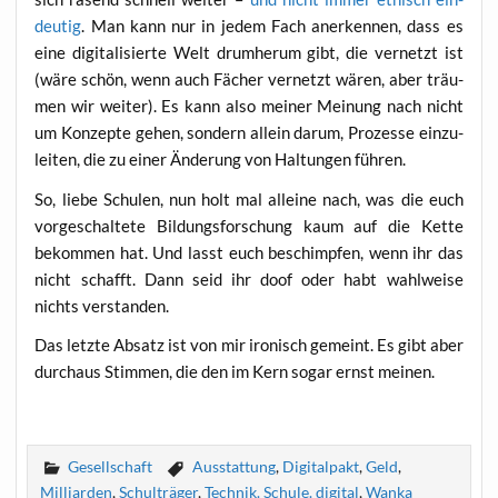
deu­tig
. Man kann nur in jedem Fach aner­ken­nen, dass es
eine digi­ta­li­sier­te Welt drum­her­um gibt, die ver­netzt ist
(wäre schön, wenn auch Fächer ver­netzt wären, aber träu­
men wir wei­ter). Es kann also mei­ner Mei­nung nach nicht
um Kon­zep­te gehen, son­dern allein dar­um, Pro­zes­se ein­zu­
lei­ten, die zu einer Ände­rung von Hal­tun­gen führen.
So, lie­be Schu­len, nun holt mal allei­ne nach, was die euch
vor­ge­schal­te­te Bil­dungs­for­schung kaum auf die Ket­te
bekom­men hat. Und lasst euch beschimp­fen, wenn ihr das
nicht schafft. Dann seid ihr doof oder habt wahl­wei­se
nichts verstanden.
Das letz­te Absatz ist von mir iro­nisch gemeint. Es gibt aber
durch­aus Stim­men, die den im Kern sogar ernst meinen.
Gesellschaft
Ausstattung
,
Digitalpakt
,
Geld
,
Milliarden
,
Schulträger
,
Technik. Schule. digital
,
Wanka