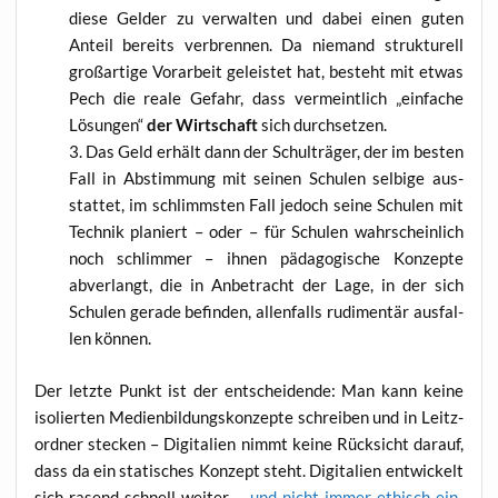
die­se Gel­der zu ver­wal­ten und dabei einen guten
Anteil bereits ver­bren­nen. Da nie­mand struk­tu­rell
groß­ar­ti­ge Vor­ar­beit geleis­tet hat, besteht mit etwas
Pech die rea­le Gefahr, dass ver­meint­lich „ein­fa­che
Lösun­gen“
der Wirt­schaft
sich durchsetzen.
Das Geld erhält dann der Schul­trä­ger, der im bes­ten
Fall in Abstim­mung mit sei­nen Schu­len sel­bi­ge aus­
stat­tet, im schlimms­ten Fall jedoch sei­ne Schu­len mit
Tech­nik pla­niert – oder – für Schu­len wahr­schein­lich
noch schlim­mer – ihnen päd­ago­gi­sche Kon­zep­te
abver­langt, die in Anbe­tracht der Lage, in der sich
Schu­len gera­de befin­den, allen­falls rudi­men­tär aus­fal­
len können.
Der letz­te Punkt ist der ent­schei­den­de: Man kann kei­ne
iso­lier­ten Medi­en­bil­dungs­kon­zep­te schrei­ben und in Leit­z­
ord­ner ste­cken – Digi­ta­li­en nimmt kei­ne Rück­sicht dar­auf,
dass da ein sta­ti­sches Kon­zept steht. Digi­ta­li­en ent­wi­ckelt
sich rasend schnell wei­ter –
und nicht immer ethisch ein­