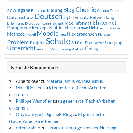
Chemie
Blog
Aufgabe
Bildung
2.0
Beratung
Corona
Daten
Deutsch
Datenschutz
Entwicklung
Einsatz
digital
Internet
Idee
Informatik
Erfahrung
Gesellschaft
Evaluation
Kritik
Kompetenz
Konzept
Lehrer
Lernen
Link
Medien
Lösung
Moodle
Niedersachsen
Methode
neu
Modell
Planung
Schule
Problem
Projekt
Umgang
Schüler
Text
Twitter
Unterricht
Übung
Versuch
Web2.0
Veränderung
Neueste Kommentare
Arbeitsloser
zu
Materialismus vs. Idealismus
Maik Riecken
zu
generierte (Fach-)Arbeiten
KI
erkennen
Philippe Wampfler
zu
generierte (Fach-)Arbeiten
KI
erkennen
Originality.ai | Digithek-Blog
zu
generierte
KI
(Fach-)Arbeiten erkennen
retemirabile
zu
Herausforderungen bei der Nutzung