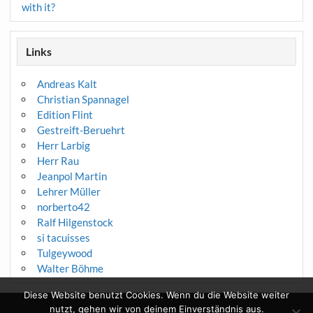
with it?
Links
Andreas Kalt
Christian Spannagel
Edition Flint
Gestreift-Beruehrt
Herr Larbig
Herr Rau
Jeanpol Martin
Lehrer Müller
norberto42
Ralf Hilgenstock
si tacuisses
Tulgeywood
Walter Böhme
Diese Website benutzt Cookies. Wenn du die Website weiter
nutzt, gehen wir von deinem Einverständnis aus.