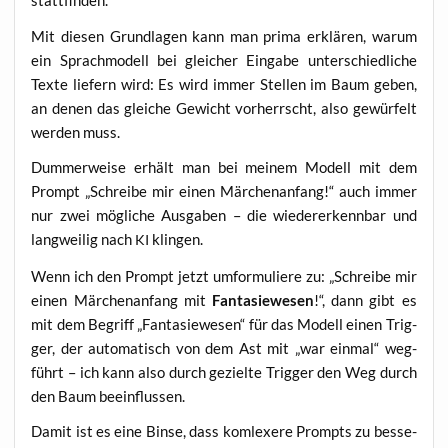
stattfinden.
Mit die­sen Grund­la­gen kann man pri­ma erklä­ren, war­um
ein Sprach­mo­dell bei glei­cher Ein­ga­be unter­schied­li­che
Tex­te lie­fern wird: Es wird immer Stel­len im Baum geben,
an denen das glei­che Gewicht vor­herrscht, also gewür­felt
wer­den muss.
Dum­mer­wei­se erhält man bei mei­nem Modell mit dem
Prompt „Schrei­be mir einen Mär­chen­an­fang!“ auch immer
nur zwei mög­li­che Aus­ga­ben – die wie­der­erkenn­bar und
lang­wei­lig nach
klingen.
KI
Wenn ich den Prompt jetzt umfor­mu­lie­re zu: „Schrei­be mir
einen Mär­chen­an­fang mit
Fan­ta­sie­we­sen
!“, dann gibt es
mit dem Begriff „Fan­ta­sie­we­sen“ für das Modell einen Trig­
ger, der auto­ma­tisch von dem Ast mit „war ein­mal“ weg­
führt – ich kann also durch geziel­te Trig­ger den Weg durch
den Baum beeinflussen.
Damit ist es eine Bin­se, dass kom­le­xe­re Prompts zu bes­se­