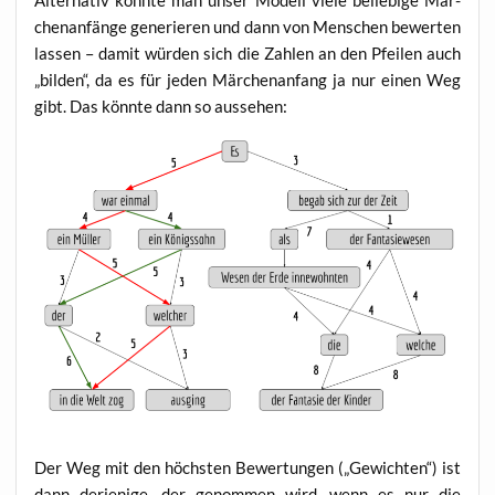
Alter­na­tiv könn­te man unser Modell vie­le belie­bi­ge Mär­
chen­an­fän­ge gene­rie­ren und dann von Men­schen bewer­ten
las­sen – damit wür­den sich die Zah­len an den Pfei­len auch
„bil­den“, da es für jeden Mär­chen­an­fang ja nur einen Weg
gibt. Das könn­te dann so aussehen:
Der Weg mit den höchs­ten Bewer­tun­gen („Gewich­ten“) ist
dann der­je­ni­ge, der genom­men wird, wenn es nur die