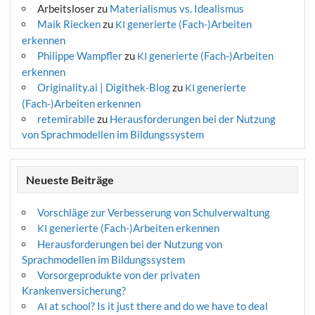
Arbeitsloser
zu
Materialismus vs. Idealismus
Maik Riecken
zu
generierte (Fach-)Arbeiten
KI
erkennen
Philippe Wampfler
zu
generierte (Fach-)Arbeiten
KI
erkennen
Originality.ai | Digithek-Blog
zu
generierte
KI
(Fach-)Arbeiten erkennen
retemirabile
zu
Herausforderungen bei der Nutzung
von Sprachmodellen im Bildungssystem
Neueste Beiträge
Vorschläge zur Verbesserung von Schulverwaltung
generierte (Fach-)Arbeiten erkennen
KI
Herausforderungen bei der Nutzung von
Sprachmodellen im Bildungssystem
Vorsorgeprodukte von der privaten
Krankenversicherung?
at school? Is it just there and do we have to deal
AI