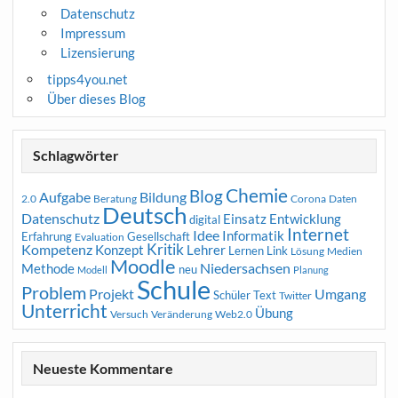
Datenschutz
Impressum
Lizensierung
tipps4you.net
Über dieses Blog
Schlagwörter
Chemie
Blog
Aufgabe
Bildung
2.0
Beratung
Corona
Daten
Deutsch
Datenschutz
Entwicklung
Einsatz
digital
Internet
Idee
Informatik
Erfahrung
Gesellschaft
Evaluation
Kritik
Kompetenz
Konzept
Lehrer
Lernen
Link
Medien
Lösung
Moodle
Niedersachsen
Methode
neu
Modell
Planung
Schule
Problem
Projekt
Umgang
Schüler
Text
Twitter
Unterricht
Übung
Versuch
Web2.0
Veränderung
Neueste Kommentare