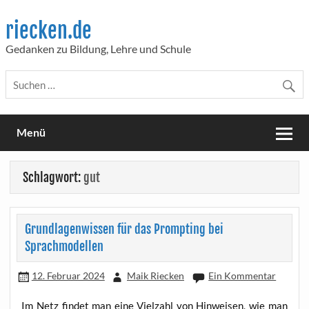
Skip
to
riecken.de
content
Gedanken zu Bildung, Lehre und Schule
Menü
Schlagwort:
gut
Grundlagenwissen für das Prompting bei
Sprachmodellen
12. Februar 2024
Maik Riecken
Ein Kommentar
Im Netz fin­det man eine Viel­zahl von Hin­wei­sen, wie man