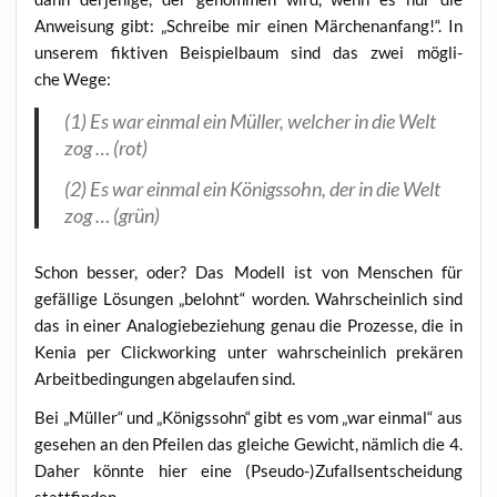
Anwei­sung gibt: „Schrei­be mir einen Mär­chen­an­fang!“. In
unse­rem fik­ti­ven Bei­spiel­baum sind das zwei mög­li­
che Wege:
(1) Es war ein­mal ein Mül­ler, wel­cher in die Welt
zog … (rot)
(2) Es war ein­mal ein Königs­sohn, der in die Welt
zog … (grün)
Schon bes­ser, oder? Das Modell ist von Men­schen für
gefäl­li­ge Lösun­gen „belohnt“ wor­den. Wahr­schein­lich sind
das in einer Ana­lo­gie­be­zie­hung genau die Pro­zes­se, die in
Kenia per Click­wor­king unter wahr­schein­lich pre­kä­ren
Arbeit­be­din­gun­gen abge­lau­fen sind.
Bei „Mül­ler“ und „Königs­sohn“ gibt es vom „war ein­mal“ aus
gese­hen an den Pfei­len das glei­che Gewicht, näm­lich die 4.
Daher könn­te hier eine (Pseudo-)Zufallsentscheidung