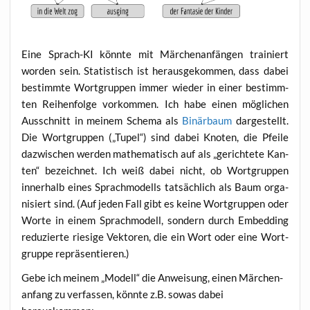
Eine Sprach-KI könn­te mit Mär­chen­an­fän­gen trai­niert
wor­den sein. Sta­tis­tisch ist her­aus­ge­kom­men, dass dabei
bestimm­te Wort­grup­pen immer wie­der in einer bestimm­
ten Rei­hen­fol­ge vor­kom­men. Ich habe einen mög­li­chen
Aus­schnitt in mei­nem Sche­ma als
Binär­baum
dar­ge­stellt.
Die Wort­grup­pen („Tupel“) sind dabei Kno­ten, die Pfei­le
dazwi­schen wer­den mathe­ma­tisch auf als „gerich­te­te Kan­
ten“ bezeich­net. Ich weiß dabei nicht, ob Wort­grup­pen
inner­halb eines Sprach­mo­dells tat­säch­lich als Baum orga­
ni­siert sind. (Auf jeden Fall gibt es kei­ne Wort­grup­pen oder
Wor­te in einem Sprach­mo­dell, son­dern durch Embed­ding
redu­zier­te rie­si­ge Vek­to­ren, die ein Wort oder eine Wort­
grup­pe repräsentieren.)
Gebe ich mei­nem „Modell“ die Anwei­sung, einen Mär­chen­
an­fang zu ver­fas­sen, könn­te z.B. sowas dabei