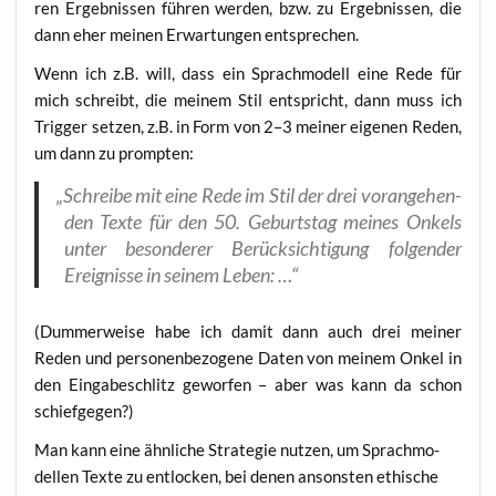
ren Ergeb­nis­sen füh­ren wer­den, bzw. zu Ergeb­nis­sen, die
dann eher mei­nen Erwar­tun­gen entsprechen.
Wenn ich z.B. will, dass ein Sprach­mo­dell eine Rede für
mich schreibt, die mei­nem Stil ent­spricht, dann muss ich
Trig­ger set­zen, z.B. in Form von 2–3 mei­ner eige­nen Reden,
um dann zu prompten:
„
Schrei­be mit eine Rede im Stil der drei vor­an­ge­hen­
den Tex­te für den 50. Geburts­tag mei­nes Onkels
unter beson­de­rer Berück­sich­ti­gung fol­gen­der
Ereig­nis­se in sei­nem Leben: …“
(Dum­mer­wei­se habe ich damit dann auch drei mei­ner
Reden und per­so­nen­be­zo­ge­ne Daten von mei­nem Onkel in
den Ein­ga­be­schlitz gewor­fen – aber was kann da schon
schiefgegen?)
Man kann eine ähn­li­che Stra­te­gie nut­zen, um Sprach­mo­
del­len Tex­te zu ent­lo­cken, bei denen ansons­ten ethi­sche