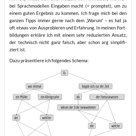
bei Sprach­mo­del­len Ein­ga­ben macht (= promp­tet), um zu
einem guten Ergeb­nis zu kom­men. Ich fra­ge mich bei den
gan­zen Tipps immer ger­ne nach dem „War­um“ – es hat ja
oft etwas von Aus­pro­bie­ren und Erfah­rung. In mei­nen Fort­
bil­dun­gen erklä­re ich mit einem sehr redu­zier­ten Ansatz,
der tech­nisch nicht ganz falsch, aber schon arg sim­pli­fi­
ziert ist.
Dazu prä­sen­tie­re ich fol­gen­des Schema: