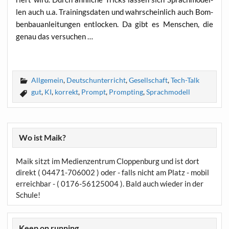
len auch u.a. Trai­nings­da­ten und wahr­schein­lich auch Bom­
ben­bau­an­lei­tun­gen ent­lo­cken. Da gibt es Men­schen, die
genau das versuchen …
Allgemein
,
Deutschunterricht
,
Gesellschaft
,
Tech-Talk
gut
,
KI
,
korrekt
,
Prompt
,
Prompting
,
Sprachmodell
Wo ist Maik?
Maik sitzt im Medienzentrum Cloppenburg und ist dort
direkt ( 04471-706002 ) oder - falls nicht am Platz - mobil
erreichbar - ( 0176-56125004 ). Bald auch wieder in der
Schule!
Keep on running