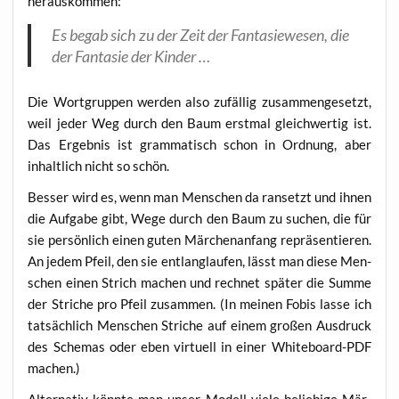
herauskommen:
Es begab sich zu der Zeit der Fan­ta­sie­we­sen, die
der Fan­ta­sie der Kinder …
Die Wort­grup­pen wer­den also zufäl­lig zusam­men­ge­setzt,
weil jeder Weg durch den Baum erst­mal gleich­wer­tig ist.
Das Ergeb­nis ist gram­ma­tisch schon in Ord­nung, aber
inhalt­lich nicht so schön.
Bes­ser wird es, wenn man Men­schen da ran­setzt und ihnen
die Auf­ga­be gibt, Wege durch den Baum zu suchen, die für
sie per­sön­lich einen guten Mär­chen­an­fang reprä­sen­tie­ren.
An jedem Pfeil, den sie ent­lang­lau­fen, lässt man die­se Men­
schen einen Strich machen und rech­net spä­ter die Sum­me
der Stri­che pro Pfeil zusam­men. (In mei­nen Fobis las­se ich
tat­säch­lich Men­schen Stri­che auf einem gro­ßen Aus­druck
des Sche­mas oder eben vir­tu­ell in einer White­board-PDF
machen.)