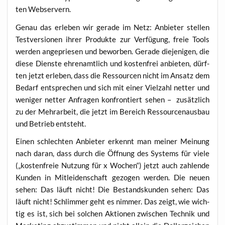
ten Webservern.
Genau das erle­ben wir gera­de im Netz: Anbie­ter stel­len
Test­ver­sio­nen ihrer Pro­duk­te zur Ver­fü­gung, freie Tools
wer­den ange­prie­sen und bewor­ben. Gera­de die­je­ni­gen, die
die­se Diens­te ehren­amt­lich und kos­ten­frei anbie­ten, dürf­
ten jetzt erle­ben, dass die Res­sour­cen nicht im Ansatz dem
Bedarf ent­spre­chen und sich mit einer Viel­zahl net­ter und
weni­ger net­ter Anfra­gen kon­fron­tiert sehen – zusätz­lich
zu der Mehr­ar­beit, die jetzt im Bereich Res­sour­cen­aus­bau
und Betrieb entsteht.
Einen schlech­ten Anbie­ter erkennt man mei­ner Mei­nung
nach dar­an, dass durch die Öff­nung des Sys­tems für vie­le
(„kos­ten­freie Nut­zung für x Wochen“) jetzt auch zah­len­de
Kun­den in Mit­lei­den­schaft gezo­gen wer­den. Die neu­en
sehen: Das läuft nicht! Die Bestands­kun­den sehen: Das
läuft nicht! Schlim­mer geht es nim­mer. Das zeigt, wie wich­
tig es ist, sich bei sol­chen Aktio­nen zwi­schen Tech­nik und