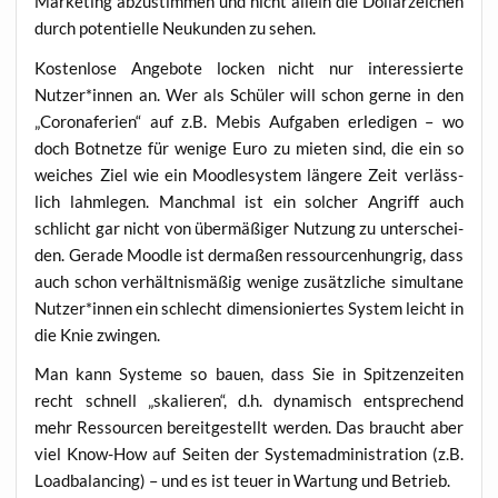
Mar­ke­ting abzu­stim­men und nicht allein die Dol­lar­zei­chen
durch poten­ti­el­le Neu­kun­den zu sehen.
Kos­ten­lo­se Ange­bo­te locken nicht nur inter­es­sier­te
Nutzer*innen an. Wer als Schü­ler will schon ger­ne in den
„Coro­na­feri­en“ auf z.B. Mebis Auf­ga­ben erle­di­gen – wo
doch Bot­net­ze für weni­ge Euro zu mie­ten sind, die ein so
wei­ches Ziel wie ein Mood­le­sys­tem län­ge­re Zeit ver­läss­
lich lahm­le­gen. Manch­mal ist ein sol­cher Angriff auch
schlicht gar nicht von über­mä­ßi­ger Nut­zung zu unter­schei­
den. Gera­de Mood­le ist der­ma­ßen res­sour­cen­hung­rig, dass
auch schon ver­hält­nis­mä­ßig weni­ge zusätz­li­che simul­ta­ne
Nutzer*innen ein schlecht dimen­sio­nier­tes Sys­tem leicht in
die Knie zwingen.
Man kann Sys­te­me so bau­en, dass Sie in Spit­zen­zei­ten
recht schnell „ska­lie­ren“, d.h. dyna­misch ent­spre­chend
mehr Res­sour­cen bereit­ge­stellt wer­den. Das braucht aber
viel Know-How auf Sei­ten der Sys­tem­ad­mi­nis­tra­ti­on (z.B.
Load­ba­lan­cing) – und es ist teu­er in War­tung und Betrieb.