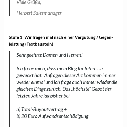
Vie­le Grüße,
Her­bert Salesmanager
Stu­fe 1: Wir fra­gen mal nach einer Ver­gü­tung / Gegen­
leis­tung (Text­bau­stein)
Sehr geehr­te Damen und Her­ren!
Ich freue mich, dass mein Blog Ihr Inter­es­se
geweckt hat.
Anfra­gen die­ser Art kom­men immer
wie­der ein­mal und ich fra­ge auch immer
wie­der die
glei­chen Din­ge zurück.
Das „höchs­te“ Gebot der
letz­ten Jah­re lag bis­her bei
a) Total-Buy­out­ver­trag +
b) 20 Euro Auf­wands­ent­schä­di­gung