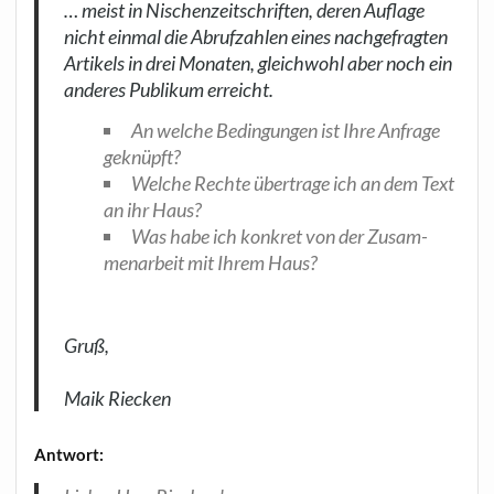
… meist in Nischen­zeit­schrif­ten, deren Auf­la­ge
nicht ein­mal die
Abruf­zah­len eines nach­ge­frag­ten
Arti­kels in drei Mona­ten, gleich­wohl
aber noch ein
ande­res Publi­kum erreicht.
An wel­che Bedin­gun­gen ist Ihre Anfra­ge
geknüpft?
Wel­che Rech­te über­tra­ge ich an dem Text
an ihr Haus?
Was habe ich kon­kret von der Zusam­
men­ar­beit mit Ihrem Haus?
Gruß,
Maik Riecken
Ant­wort: