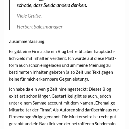
scha­de, dass Sie da anders denken.
Vie­le Grüße,
Her­bert Salesmanager
Zusam­men­fas­sung:
Es gibt eine Fir­ma, die ein Blog betreibt, aber haupt­säch­
lich Geld mit Inhal­ten ver­dient. Ich wur­de auf die­se Platt­
form auch schon ein­ge­la­den und um mei­ne Mei­nung zu
bestimm­ten Inhal­ten gebe­ten (also Zeit und Text gegen
kei­ne für mich erkenn­ba­re Gegenleistung).
Ich habe da ein wenig Zeit hin­ein­ge­steckt: Die­ses Blog
exis­tiert schon län­ger. Gast­ar­ti­kel gibt es auch, jedoch
unter einem Sam­mel­ac­count mit dem Namen „Ehe­ma­li­ge
Mit­ar­bei­ter der Fir­ma“. Als Autoren sind dar­über­hin­aus nur
Fir­men­an­ge­hö­ri­ge genannt. Die Mut­ter­sei­te ist recht gut
gerankt und ein Back­link von der betrof­fe­nen Sub­do­main