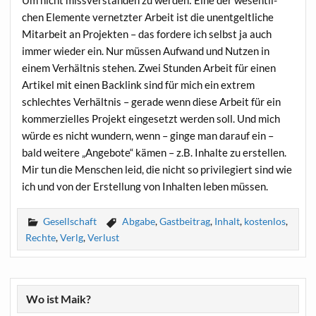
chen Ele­men­te ver­netz­ter Arbeit ist die unent­gelt­li­che
Mit­ar­beit an Pro­jek­ten – das for­de­re ich selbst ja auch
immer wie­der ein. Nur müs­sen Auf­wand und Nut­zen in
einem Ver­hält­nis ste­hen. Zwei Stun­den Arbeit für einen
Arti­kel mit einen Back­link sind für mich ein extrem
schlech­tes Ver­hält­nis – gera­de wenn die­se Arbeit für ein
kom­mer­zi­el­les Pro­jekt ein­ge­setzt wer­den soll. Und mich
wür­de es nicht wun­dern, wenn – gin­ge man dar­auf ein –
bald wei­te­re „Ange­bo­te“ kämen – z.B. Inhal­te zu erstel­len.
Mir tun die Men­schen leid, die nicht so pri­vi­le­giert sind wie
ich und von der Erstel­lung von Inhal­ten leben müssen.
Gesellschaft
Abgabe
,
Gastbeitrag
,
Inhalt
,
kostenlos
,
Rechte
,
Verlg
,
Verlust
Wo ist Maik?