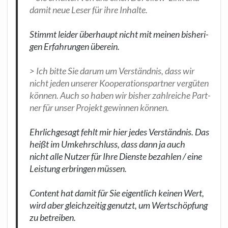
damit neue Leser für ihre Inhal­te.
Stimmt lei­der über­haupt nicht mit mei­nen bis­he­ri­
gen Erfah­run­gen
über­ein.
> Ich bit­te Sie dar­um um Ver­ständ­nis, dass wir
nicht jeden unse­rer Koope­ra­ti­ons­part­ner ver­gü­ten
kön­nen. Auch so haben wir bis­her zahl­rei­che Part­
ner für unser Pro­jekt gewin­nen kön­nen.
Ehr­lich­ge­sagt fehlt mir hier jedes Ver­ständ­nis. Das
heißt im Umkehr­schluss, dass dann ja auch
nicht
alle Nut­zer für Ihre Diens­te bezah­len / eine
Leis­tung erbrin­gen müs­sen.
Con­tent hat damit für Sie eigent­lich kei­nen Wert,
wird aber gleich­zei­tig
genutzt, um Wert­schöp­fung
zu betrei­ben.