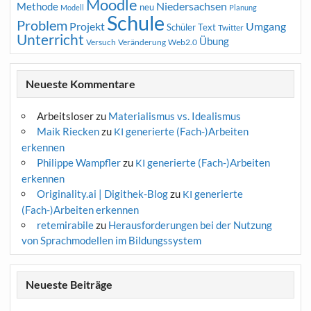
Moodle
Niedersachsen
Methode
neu
Modell
Planung
Schule
Problem
Projekt
Umgang
Schüler
Text
Twitter
Unterricht
Übung
Versuch
Web2.0
Veränderung
Neueste Kommentare
Arbeitsloser
zu
Materialismus vs. Idealismus
Maik Riecken
zu
generierte (Fach-)Arbeiten
KI
erkennen
Philippe Wampfler
zu
generierte (Fach-)Arbeiten
KI
erkennen
Originality.ai | Digithek-Blog
zu
generierte
KI
(Fach-)Arbeiten erkennen
retemirabile
zu
Herausforderungen bei der Nutzung
von Sprachmodellen im Bildungssystem
Neueste Beiträge