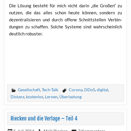
Die Lösung besteht für mich nicht dar­in „die Gro­ßen“ zu
nut­zen, die das alles schon heu­te kön­nen, son­dern zu
dezen­tra­li­sie­ren und durch offe­ne Schnitt­stel­len Ver­bin­
dun­gen zu schaf­fen. Sol­che Sys­te­me sind wahr­schein­lich
deut­lich robuster.
Gesellschaft
,
Tech-Talk
Corona
,
DDoS
,
digital
,
Distanz
,
kostenlos
,
Lernen
,
Überlastung
Riecken und die Verlage – Teil 4
5. Juli 2014
Maik Riecken
2 Kommentare