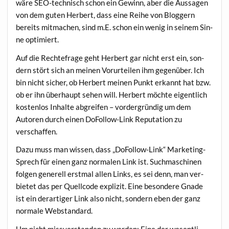
wäre SEO-tech­nisch schon ein Gewinn, aber die Aus­sa­gen
von dem guten Her­bert, dass eine Rei­he von Blog­gern
bereits mit­ma­chen, sind m.E. schon ein wenig in sei­nem Sin­
ne optimiert.
Auf die Rech­te­fra­ge geht Her­bert gar nicht erst ein, son­
dern stört sich an mei­nen Vor­ur­tei­len ihm gegen­über. Ich
bin nicht sicher, ob Her­bert mei­nen Punkt erkannt hat bzw.
ob er ihn über­haupt sehen will. Her­bert möch­te eigent­lich
kos­ten­los Inhal­te abgrei­fen – vor­der­grün­dig um dem
Autoren durch einen DoFol­low-Link Repu­ta­ti­on zu
verschaffen.
Dazu muss man wis­sen, dass „DoFol­low-Link“ Mar­ke­ting-
Sprech für einen ganz nor­ma­len Link ist. Such­ma­schi­nen
fol­gen gene­rell erst­mal allen Links, es sei denn, man ver­
bie­tet das per Quell­code expli­zit. Eine beson­de­re Gna­de
ist ein der­ar­ti­ger Link also nicht, son­dern eben der ganz
nor­ma­le Webstandard.
Um nicht miss­ver­stan­den zu wer­den: Eine der wesent­li­