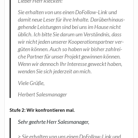
Lie­ber Herr Riecken!
Sie erhal­ten von uns einen DoFol­low-Link und
damit neue Leser für ihre Inhal­te. Dar­über­hin­aus­
ge­hen­de Leis­tun­gen sind bei uns im Hau­se nicht
üblich. Ich bit­te Sie dar­um um Ver­ständ­nis, dass
wir nicht jeden unse­rer Koope­ra­ti­ons­part­ner ver­
gü­ten kön­nen. Auch so haben wir bis­her zahl­rei­
che Part­ner für unser Pro­jekt gewin­nen kön­nen.
Wenn wir den­noch Ihr Inter­es­se geweckt haben,
wen­den Sie sich jeder­zeit an mich.
Vie­le Grüße,
Her­bert Salesmanager
Stu­fe 2: Wir kon­fron­tie­ren mal.
Sehr geehr­te Herr Sales­ma­na­ger,
> Sie erhal­ten von uns einen DoFol­low-Link und