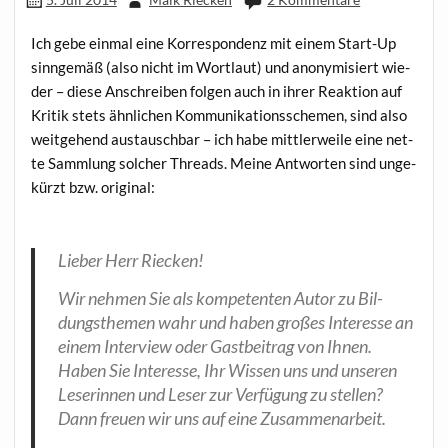
Ich gebe ein­mal eine Kor­re­spon­denz mit einem Start-Up
sinn­ge­mäß (also nicht im Wort­laut) und anony­mi­siert wie­
der – die­se Anschrei­ben fol­gen auch in ihrer Reak­ti­on auf
Kri­tik stets ähn­li­chen Kom­mu­ni­ka­ti­ons­sche­men, sind also
weit­ge­hend aus­tausch­bar – ich habe mitt­ler­wei­le eine net­
te Samm­lung sol­cher Threads. Mei­ne Ant­wor­ten sind unge­
kürzt bzw. original:
Lie­ber Herr Riecken!
Wir neh­men Sie als kom­pe­ten­ten Autor zu Bil­
dungs­the­men wahr und haben gro­ßes Inter­es­se an
einem Inter­view oder Gast­bei­trag von Ihnen.
Haben Sie Inter­es­se, Ihr Wis­sen uns und unse­ren
Lese­rin­nen und Leser zur Ver­fü­gung zu stel­len?
Dann freu­en wir uns auf eine Zusammenarbeit.