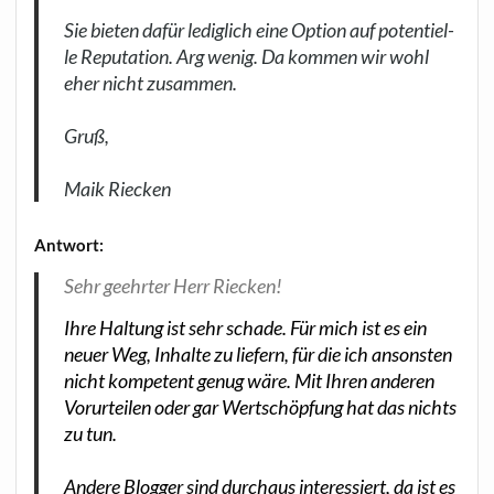
Sie bie­ten dafür ledig­lich eine Opti­on auf poten­ti­el­
le Repu­ta­ti­on. Arg
wenig. Da kom­men wir wohl
eher nicht zusam­men.
Gruß,
Maik Riecken
Ant­wort:
Sehr geehr­ter Herr Riecken!
Ihre Hal­tung ist sehr scha­de. Für mich ist es ein
neu­er Weg, Inhal­te zu lie­fern, für die ich ansons­ten
nicht kom­pe­tent genug wäre. Mit Ihren ande­ren
Vor­ur­tei­len oder gar Wert­schöp­fung hat das nichts
zu tun.
Ande­re Blog­ger sind durch­aus inter­es­siert, da ist es