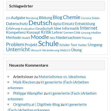
Schlagwörter
Chemie
Blog
Aufgabe
Bildung
2.0
Beratung
Corona
Daten
Deutsch
Datenschutz
Entwicklung
Einsatz
digital
Internet
Idee
Informatik
Erfahrung
Gesellschaft
Evaluation
Kritik
Kompetenz
Konzept
Lehrer
Lernen
Link
Medien
Lösung
Moodle
Niedersachsen
Methode
neu
Modell
Planung
Schule
Problem
Projekt
Umgang
Schüler
Text
Twitter
Unterricht
Übung
Versuch
Web2.0
Veränderung
Neueste Kommentare
Arbeitsloser
zu
Materialismus vs. Idealismus
Maik Riecken
zu
generierte (Fach-)Arbeiten
KI
erkennen
Philippe Wampfler
zu
generierte (Fach-)Arbeiten
KI
erkennen
Originality.ai | Digithek-Blog
zu
generierte
KI
(Fach-)Arbeiten erkennen