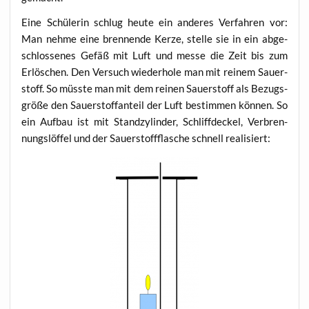
Eine Schü­le­rin schlug heu­te ein ande­res Ver­fah­ren vor:
Man neh­me eine bren­nen­de Ker­ze, stel­le sie in ein abge­
schlos­se­nes Gefäß mit Luft und mes­se die Zeit bis zum
Erlö­schen. Den Ver­such wie­der­ho­le man mit rei­nem Sau­er­
stoff. So müss­te man mit dem rei­nen Sau­er­stoff als Bezugs­
grö­ße den Sau­er­stoff­an­teil der Luft bestim­men kön­nen. So
ein Auf­bau ist mit Stand­zy­lin­der, Schliff­de­ckel, Ver­bren­
nungs­löf­fel und der Sau­er­stoff­fla­sche schnell realisiert: