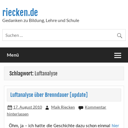
Skip
to
riecken.de
content
Gedanken zu Bildung, Lehre und Schule
Menü
Schlagwort:
Luftanalyse
Luftanalyse über Brenndauer [update]
17. August 2010
Maik Riecken
Kommentar
hinterlassen
Öhm, ja – ich hat­te die Geschich­te dazu schon ein­mal
hier