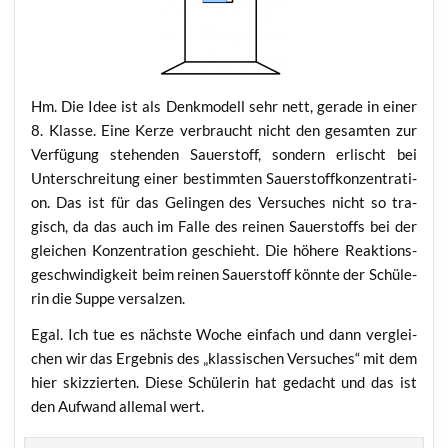
Hm. Die Idee ist als Denk­mo­dell sehr nett, gera­de in einer
8. Klas­se. Eine Ker­ze ver­braucht nicht den gesam­ten zur
Ver­fü­gung ste­hen­den Sau­er­stoff, son­dern erlischt bei
Unter­schrei­tung einer bestimm­ten Sau­er­stoff­kon­zen­tra­ti­
on. Das ist für das Gelin­gen des Ver­su­ches nicht so tra­
gisch, da das auch im Fal­le des rei­nen Sau­er­stoffs bei der
glei­chen Kon­zen­tra­ti­on geschieht. Die höhe­re Reak­ti­ons­
ge­schwin­dig­keit beim rei­nen Sau­er­stoff könn­te der Schü­le­
rin die Sup­pe versalzen.
Egal. Ich tue es nächs­te Woche ein­fach und dann ver­glei­
chen wir das Ergeb­nis des „klas­si­schen Ver­su­ches“ mit dem
hier skiz­zier­ten. Die­se Schü­le­rin hat gedacht und das ist
den Auf­wand alle­mal wert.