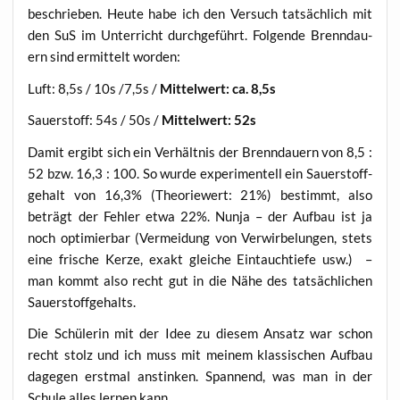
beschrie­ben. Heu­te habe ich den Ver­such tat­säch­lich mit
den SuS im Unter­richt durch­ge­führt. Fol­gen­de Brenn­dau­
ern sind ermit­telt worden:
Luft: 8,5s / 10s /7,5s /
Mit­tel­wert: ca. 8,5s
Sau­er­stoff: 54s / 50s /
Mit­tel­wert: 52s
Damit ergibt sich ein Ver­hält­nis der Brenn­dau­ern von 8,5 :
52 bzw. 16,3 : 100. So wur­de expe­ri­men­tell ein Sau­er­stoff­
ge­halt von 16,3% (Theo­rie­wert: 21%) bestimmt, also
beträgt der Feh­ler etwa 22%. Nun­ja – der Auf­bau ist ja
noch opti­mier­bar (Ver­mei­dung von Ver­wir­be­lun­gen, stets
eine fri­sche Ker­ze, exakt glei­che Ein­tauch­tie­fe usw.) –
man kommt also recht gut in die Nähe des tat­säch­li­chen
Sauerstoffgehalts.
Die Schü­le­rin mit der Idee zu die­sem Ansatz war schon
recht stolz und ich muss mit mei­nem klas­si­schen Auf­bau
dage­gen erst­mal anstin­ken. Span­nend, was man in der
Schu­le alles ler­nen kann…