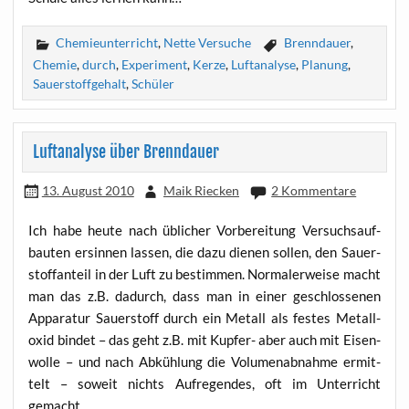
Chemieunterricht
,
Nette Versuche
Brenndauer
,
Chemie
,
durch
,
Experiment
,
Kerze
,
Luftanalyse
,
Planung
,
Sauerstoffgehalt
,
Schüler
Luftanalyse über Brenndauer
13. August 2010
Maik Riecken
2 Kommentare
Ich habe heu­te nach übli­cher Vor­be­rei­tung Ver­suchs­auf­
bau­ten ersin­nen las­sen, die dazu die­nen sol­len, den Sau­er­
stoff­an­teil in der Luft zu bestim­men. Nor­ma­ler­wei­se macht
man das z.B. dadurch, dass man in einer geschlos­se­nen
Appa­ra­tur Sau­er­stoff durch ein Metall als fes­tes Metall­
oxid bin­det – das geht z.B. mit Kup­fer- aber auch mit Eisen­
wol­le – und nach Abküh­lung die Volu­men­ab­nah­me ermit­
telt – soweit nichts Auf­re­gen­des, oft im Unter­richt
gemacht.