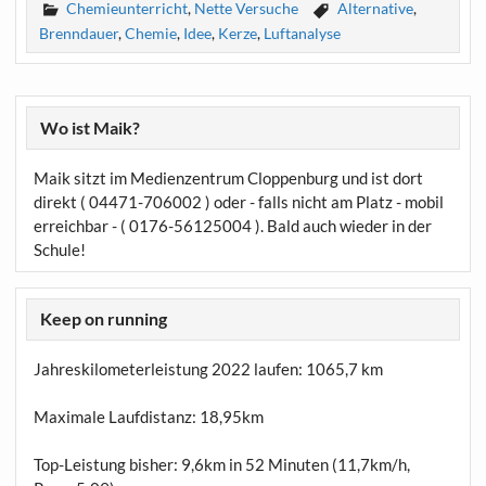
Chemieunterricht
,
Nette Versuche
Alternative
,
Brenndauer
,
Chemie
,
Idee
,
Kerze
,
Luftanalyse
Wo ist Maik?
Maik sitzt im Medienzentrum Cloppenburg und ist dort
direkt ( 04471-706002 ) oder - falls nicht am Platz - mobil
erreichbar - ( 0176-56125004 ). Bald auch wieder in der
Schule!
Keep on running
Jahreskilometerleistung 2022 laufen:
1065,7 km
Maximale Laufdistanz:
18,95km
Top-Leistung bisher: 9,6km in 52 Minuten (11,7km/h,