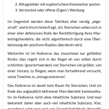
All­tags­bil­der mit eupho­ri­schem Kom­men­tar posten
Ver­steck­te oder offe­ne (Eigen-) Werbung
Im Gegen­teil wer­den die­se Tak­ti­ken eher nerdig „abge­
straft“ und kri­tisch hin­ter­fragt, d.h. Stern­chen sehen sich in
einer eher defen­si­ven Rol­le der Recht­fer­ti­gung ihres Mar­
ke­ting­s­han­delns, die nicht algo­rith­misch durch eine Über­
be­to­nung der posi­ti­ven Repli­es über­deckt wird.
Wei­ter­hin ist im Fedi­ver­se das (manch­mal nur gefühl­te)
Risi­ko (das regelt sich in der Regel eh von selbst durch
schlich­tes Igno­riert­wer­den) von Stern­chen viel grö­ßer, von
einer Instanz zu flie­gen, wenn man fort­wäh­rend ver­sucht,
sei­ne Time­line zu „insta­g­ra­mi­sie­ren“.
Das Fedi­ver­se ist damit kein Raum für Stern­chen. Und ich
fin­de das unglaub­lich befrei­end. Man über­lebt kom­mu­ni­ka­
tiv im Fedi­ver­se nicht ohne inhalt­li­che Sub­stanz. Und man
bekommt daher aber auch viel inhalt­li­che Sub­stanz. Klar,
manch­mal wird man mal von Grund­sätz­lich­keit über­rollt.