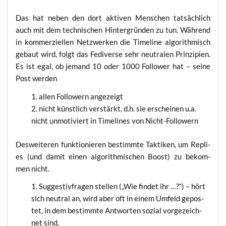
Das hat neben den dort akti­ven Men­schen tat­säch­lich
auch mit dem tech­ni­schen Hin­ter­grün­den zu tun. Wäh­rend
in kom­mer­zi­el­len Netz­wer­ken die Time­line algo­rith­misch
gebaut wird, folgt das Fedi­ver­se sehr neu­tra­len Prin­zi­pi­en.
Es ist egal, ob jemand 10 oder 1000 Fol­lower hat – sei­ne
Post werden
allen Fol­lo­wern angezeigt
nicht künst­lich ver­stärkt, d.h. sie erschei­nen u.a.
nicht unmo­ti­viert in Time­lines von Nicht-Followern
Des­wei­te­ren funk­tio­nie­ren bestimm­te Tak­ti­ken, um Repli­
es (und damit einen algo­rith­mi­schen Boost) zu bekom­
men nicht.
Sug­ges­tiv­fra­gen stel­len („Wie fin­det ihr …?“) – hört
sich neu­tral an, wird aber oft in einem Umfeld gepos­
tet, in dem bestimm­te Ant­wor­ten sozi­al vor­ge­zeich­
net sind.