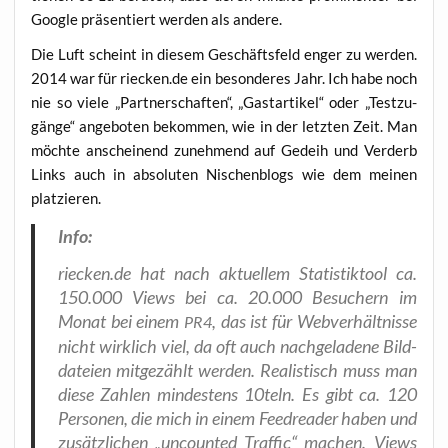
Goog­le prä­sen­tiert wer­den als andere.
Die Luft scheint in die­sem Geschäfts­feld enger zu wer­den.
2014 war für riecken.de ein beson­de­res Jahr. Ich habe noch
nie so vie­le „Part­ner­schaf­ten“, „Gast­ar­ti­kel“ oder „Test­zu­
gän­ge“ ange­bo­ten bekom­men, wie in der letz­ten Zeit. Man
möch­te anschei­nend zuneh­mend auf Gedeih und Ver­derb
Links auch in abso­lu­ten Nischen­blogs wie dem mei­nen
platzieren.
Info:
riecken.de hat nach aktu­el­lem Sta­tis­tik­tool ca.
150.000 Views bei ca. 20.000 Besu­chern im
Monat bei einem
, das ist für Web­ver­hält­nis­se
PR4
nicht wirk­lich viel, da oft auch nach­ge­la­de­ne Bild­
da­tei­en mit­ge­zählt wer­den. Rea­lis­tisch muss man
die­se Zah­len min­des­tens 10teln. Es gibt ca. 120
Per­so­nen, die mich in einem Feed­rea­der haben und
zusätz­li­chen „uncoun­ted Traf­fic“ machen. Views