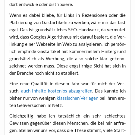
dort ent­wick­le oder distribuiere.
Wenn es dabei blie­be, für Links in Rezen­sio­nen oder die
Plat­zie­rung von Gast­ar­ti­keln zu wer­ben, wäre mir das fast
egal. Das ist grund­sätz­li­ches SEO-Hand­werk, da ver­mu­tet
wird, dass Goo­gles Algo­rith­mus mit dar­auf basiert, die Ver­
lin­kung einer Web­sei­te im Web zu ana­ly­sie­ren. Ich per­sön­
lich emp­fin­de Gast­ar­ti­kel mit kom­mer­zi­el­lem Hin­ter­grund
grund­sätz­lich als Wer­bung, die also sol­che klar gekenn­
zeich­net wer­den muss. Die­se eng­stir­ni­ge Sicht hat sich in
der Bran­che noch nicht so etabliert.
Eine neue Qua­li­tät in die­sem Jahr war für mich der Ver­
such,
auch Inhal­te kos­ten­los abzu­grei­fen
. Das kann­te ich
bis­her nur von weni­gen
klas­si­schen Ver­la­gen
bei ihren ers­
ten Geh­ver­su­chen im Netz.
Gleich­zei­tig habe ich tat­säch­lich ein sehr schlech­tes
Gewis­sen gegen­über die­sen Men­schen, die bei mir anfra­
gen. Stel­len wir uns vor, dass die The­se stimmt, vie­le Start­