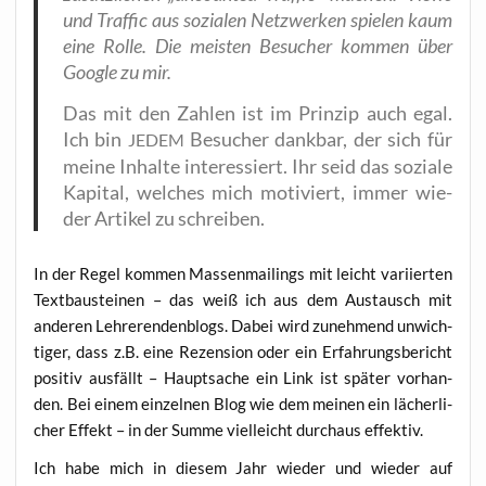
und Traf­fic aus sozia­len Netz­wer­ken spie­len kaum
eine Rol­le. Die meis­ten Besu­cher kom­men über
Goog­le zu mir.
Das mit den Zah­len ist im Prin­zip auch egal.
Ich bin
Besu­cher dank­bar, der sich für
JEDEM
mei­ne Inhal­te inter­es­siert. Ihr seid das sozia­le
Kapi­tal, wel­ches mich moti­viert, immer wie­
der Arti­kel zu schreiben.
In der Regel kom­men Mas­sen­mai­lings mit leicht vari­ier­ten
Text­bau­stei­nen – das weiß ich aus dem Aus­tausch mit
ande­ren Leh­re­ren­den­blogs. Dabei wird zuneh­mend unwich­
ti­ger, dass z.B. eine Rezen­si­on oder ein Erfah­rungs­be­richt
posi­tiv aus­fällt – Haupt­sa­che ein Link ist spä­ter vor­han­
den. Bei einem ein­zel­nen Blog wie dem mei­nen ein lächer­li­
cher Effekt – in der Sum­me viel­leicht durch­aus effektiv.
Ich habe mich in die­sem Jahr wie­der und wie­der auf