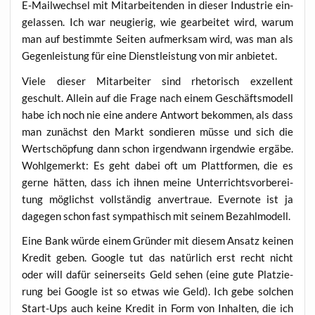
E‑Mailwechsel mit Mit­ar­bei­ten­den in die­ser Indus­trie ein­
ge­las­sen. Ich war neu­gie­rig, wie gear­bei­tet wird, war­um
man auf bestimm­te Sei­ten auf­merk­sam wird, was man als
Gegen­leis­tung für eine Dienst­leis­tung von mir anbietet.
Vie­le die­ser Mit­ar­bei­ter sind rhe­to­risch exzel­lent
geschult. Allein auf die Fra­ge nach einem Geschäfts­mo­dell
habe ich noch nie eine ande­re Ant­wort bekom­men, als dass
man zunächst den Markt son­die­ren müs­se und sich die
Wert­schöp­fung dann schon irgend­wann irgend­wie ergä­be.
Wohl­ge­merkt: Es geht dabei oft um Platt­for­men, die es
ger­ne hät­ten, dass ich ihnen mei­ne Unter­richts­vor­be­rei­
tung mög­lichst voll­stän­dig anver­traue. Ever­no­te ist ja
dage­gen schon fast sym­pa­thisch mit sei­nem Bezahlmodell.
Eine Bank wür­de einem Grün­der mit die­sem Ansatz kei­nen
Kre­dit geben. Goog­le tut das natür­lich erst recht nicht
oder will dafür sei­ner­seits Geld sehen (eine gute Plat­zie­
rung bei Goog­le ist so etwas wie Geld). Ich gebe sol­chen
Start-Ups auch kei­ne Kre­dit in Form von Inhal­ten, die ich