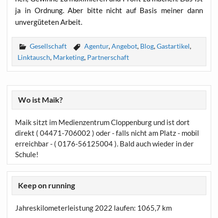
ja in Ord­nung. Aber bit­te nicht auf Basis mei­ner dann
unver­gü­te­ten Arbeit.
Gesellschaft
Agentur
,
Angebot
,
Blog
,
Gastartikel
,
Linktausch
,
Marketing
,
Partnerschaft
Wo ist Maik?
Maik sitzt im Medienzentrum Cloppenburg und ist dort
direkt ( 04471-706002 ) oder - falls nicht am Platz - mobil
erreichbar - ( 0176-56125004 ). Bald auch wieder in der
Schule!
Keep on running
Jahreskilometerleistung 2022 laufen:
1065,7 km