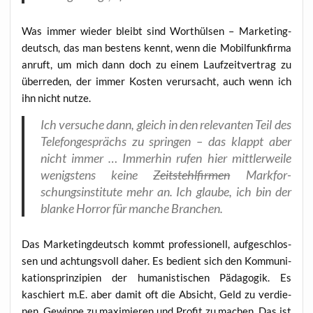
Was immer wie­der bleibt sind Wort­hül­sen – Mar­ke­ting­
deutsch, das man bes­tens kennt, wenn die Mobil­funk­fir­ma
anruft, um mich dann doch zu einem Lauf­zeit­ver­trag zu
über­re­den, der immer Kos­ten ver­ur­sacht, auch wenn ich
ihn nicht nutze.
Ich ver­su­che dann, gleich in den rele­van­ten Teil des
Tele­fon­ge­sprächs zu sprin­gen – das klappt aber
nicht immer … Immer­hin rufen hier mitt­ler­wei­le
wenigs­tens kei­ne
Zeit­stehl­fir­men
Mark­for­
schungs­in­sti­tu­te mehr an. Ich glau­be, ich bin der
blan­ke Hor­ror für man­che Branchen.
Das Mar­ke­ting­deutsch kommt pro­fes­sio­nell, auf­ge­schlos­
sen und ach­tungs­voll daher. Es bedient sich den Kom­mu­ni­
ka­ti­ons­prin­zi­pi­en der huma­nis­ti­schen Päd­ago­gik. Es
kaschiert m.E. aber damit oft die Absicht, Geld zu ver­die­
nen, Gewin­ne zu maxi­mie­ren und Pro­fit zu machen. Das ist