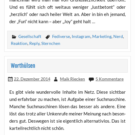
Und es fühlt sich oft weit­aus weni­ger „lust­be­tont“ oder
„herz­lich“ oder nach hei­ler Welt an. Aber in bin eh jemand,
der „Fun“ nicht kann – aber „Joy“ geht halt …
Gesellschaft
Fediverse
,
Instagram
,
Marketing
,
Nerd
,
Reaktion
,
Reply
,
Sternchen
Worthülsen
22. Dezember 2014
Maik Riecken
5 Kommentare
Es gibt vie­le wun­der­vol­le Inhal­te im Netz. Die­se sicht­bar
und erfahr­bar zu machen, ist Auf­ga­be einer Such­ma­schi­ne.
Man­che Such­ma­schi­nen lösen das bes­ser als ande­re. Eine
löst das trotz aller Unken­ru­fe mei­ner Mei­nung nach beson­
ders gut. Des­we­gen ist sie eigent­lich alter­na­tiv­los. Das ist
kar­tell­recht­lich nicht schön.