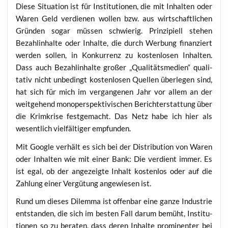
Die­se Situa­ti­on ist für Insti­tu­tio­nen, die mit Inhal­ten oder
Waren Geld ver­die­nen wol­len bzw. aus wirt­schaft­li­chen
Grün­den sogar müs­sen schwie­rig. Prin­zi­pi­ell ste­hen
Bezahl­in­hal­te oder Inhal­te, die durch Wer­bung finan­ziert
wer­den sol­len, in Kon­kur­renz zu kos­ten­lo­sen Inhal­ten.
Dass auch Bezahl­in­hal­te gro­ßer „Qua­li­täts­me­di­en“ qua­li­
ta­tiv nicht unbe­dingt kos­ten­lo­sen Quel­len über­le­gen sind,
hat sich für mich im ver­gan­ge­nen Jahr vor allem an der
weit­ge­hend mon­o­per­spek­ti­vi­schen Bericht­erstat­tung über
die Krim­kri­se fest­ge­macht. Das Netz habe ich hier als
wesent­lich viel­fäl­ti­ger empfunden.
Mit Goog­le ver­hält es sich bei der Dis­tri­bu­ti­on von Waren
oder Inhal­ten wie mit einer Bank: Die ver­dient immer. Es
ist egal, ob der ange­zeig­te Inhalt kos­ten­los oder auf die
Zah­lung einer Ver­gü­tung ange­wie­sen ist.
Rund um die­ses Dilem­ma ist offen­bar eine gan­ze Indus­trie
ent­stan­den, die sich im bes­ten Fall dar­um bemüht, Insti­tu­
tio­nen so zu bera­ten, dass deren Inhal­te pro­mi­nen­ter bei