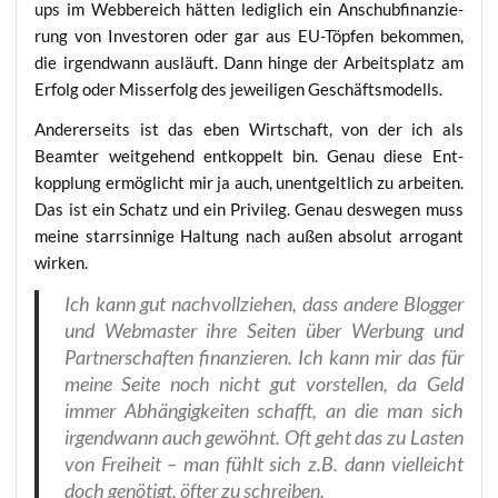
ups im Web­be­reich hät­ten ledig­lich ein Anschub­fi­nan­zie­
rung von Inves­to­ren oder gar aus EU-Töp­fen bekom­men,
die irgend­wann aus­läuft. Dann hin­ge der Arbeits­platz am
Erfolg oder Miss­erfolg des jewei­li­gen Geschäftsmodells.
Ande­rer­seits ist das eben Wirt­schaft, von der ich als
Beam­ter weit­ge­hend ent­kop­pelt bin. Genau die­se Ent­
kopp­lung ermög­licht mir ja auch, unent­gelt­lich zu arbei­ten.
Das ist ein Schatz und ein Pri­vi­leg. Genau des­we­gen muss
mei­ne starr­sin­ni­ge Hal­tung nach außen abso­lut arro­gant
wirken.
Ich kann gut nach­voll­zie­hen, dass ande­re Blog­ger
und Web­mas­ter ihre Sei­ten über Wer­bung und
Part­ner­schaf­ten finan­zie­ren. Ich kann mir das für
mei­ne Sei­te noch nicht gut vor­stel­len, da Geld
immer Abhän­gig­kei­ten schafft, an die man sich
irgend­wann auch gewöhnt. Oft geht das zu Las­ten
von Frei­heit – man fühlt sich z.B. dann viel­leicht
doch genö­tigt, öfter zu schreiben.