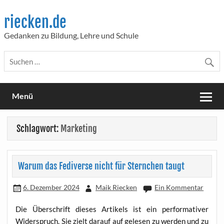
Skip
to
riecken.de
content
Gedanken zu Bildung, Lehre und Schule
Menü
Schlagwort:
Marketing
Warum das Fediverse nicht für Sternchen taugt
6. Dezember 2024
Maik Riecken
Ein Kommentar
Die Über­schrift die­ses Arti­kels ist ein per­for­ma­ti­ver
Wider­spruch. Sie zielt dar­auf auf gele­sen zu wer­den und zu