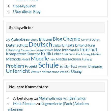
tipps4you.net
Über dieses Blog
Schlagwörter
Chemie
Blog
Aufgabe
Bildung
2.0
Beratung
Corona
Daten
Deutsch
Datenschutz
Entwicklung
Einsatz
digital
Internet
Idee
Informatik
Erfahrung
Gesellschaft
Evaluation
Kritik
Kompetenz
Konzept
Lehrer
Lernen
Link
Medien
Lösung
Moodle
Niedersachsen
Methode
neu
Modell
Planung
Schule
Problem
Projekt
Umgang
Schüler
Text
Twitter
Unterricht
Übung
Versuch
Web2.0
Veränderung
Neueste Kommentare
Arbeitsloser
zu
Materialismus vs. Idealismus
Maik Riecken
zu
generierte (Fach-)Arbeiten
KI
erkennen