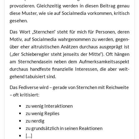
pro­vo­zie­ren. Gleich­zei­tig wer­den in die­sen Bei­trag genau
die­se Mus­ter, wie sie auf Social­me­dia vor­kom­men, kri­tisch
gesehen.
Das Wort „Stern­chen“ steht für mich für Per­so­nen, deren
Motiv, auf Social­me­dia wahr­ge­nom­men zu wer­den, gegen­
über eher altru­is­ti­schen Anät­zen durch­aus aus­ge­prägt ist
(„der Schie­be­reg­ler steht jen­seits der Mit­te“). Oft hän­gen
am Stern­chen­da­sein neben dem Auf­merk­sam­keits­aspekt
durch­aus hand­fes­te finan­zi­el­le Inter­es­sen, die aber weit­
ge­hend tabui­siert sind.
Das Fedi­ver­se wird – gera­de von Stern­chen mit Reich­wei­te
– oft kritisiert:
zu wenig Interaktionen
zu wenig Replies
zu nerdig
zu grund­sätz­lich in sei­nen Reaktionen
[…]