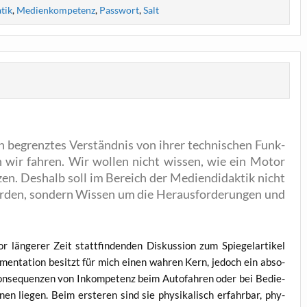
tik
,
Medienkompetenz
,
Passwort
,
Salt
 begrenz­tes Ver­ständ­nis von ihrer tech­ni­schen Funk­
n wir fah­ren. Wir wol­len nicht wis­sen, wie ein Motor
­zen. Des­halb soll im Bereich der Medi­en­di­dak­tik nicht
er­den, son­dern Wis­sen um die Her­aus­for­de­run­gen und
än­ge­rer Zeit statt­fin­den­den Dis­kus­si­on zum Spie­gel­ar­ti­kel
­men­ta­ti­on besitzt für mich einen wah­ren Kern, jedoch ein abso­
Kon­se­quen­zen von Inkom­pe­tenz beim Auto­fah­ren oder bei Bedie­
en lie­gen. Beim ers­te­ren sind sie phy­si­ka­lisch erfahr­bar, phy­