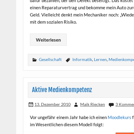
dafür bezah­len, der den Defekt besei­tigt. Das kos­tet
einen Repa­ra­tur­ver­trag und bekom­me mein Auto zurü
Geld. Viel­leicht denkt mein Mecha­ni­ker noch: „Wie­de
mit dem sozia­len Risiko.
Wei­ter­le­sen
Gesellschaft
Informatik
,
Lernen
,
Medienkompe
Aktive Medienkompetenz
13. Dezember 2010
Maik Riecken
3 Komme
Vor unge­fähr einem Jahr habe ich einen
Mood­le­kurs
f
im Wesent­li­chen die­sem Modell folgt: