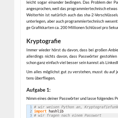
leicht sogar ein­an­der bedin­gen. Das Pro­blem der P
ange­spro­chen, weil das pro­gram­mier­tech­nisch etwa
Wei­ter­hin ist natür­lich auch das sha-2-Ver­schlüs­se­
unter­le­gen, aber auch pro­gram­mier­tech­nisch wesent
ge Gra­fik­kar­ten ca. 200 Mil­lio­nen Schlüs­sel pro Sek
Kryptografie
Immer wie­der hörst du davon, dass bei gro­ßen Anbi
aller­dings nichts davon, dass Pass­wör­ter gestoh­le
schon ganz ein­fach viel bes­ser sein kannst als Lin­ke­
Um alles mög­lichst gut zu ver­ste­hen, musst du auf je
tens überfliegen.
Aufgabe 1:
Nimm eines dei­ner Pass­wör­ter und las­se fol­gen­des P
1

# wir weisen Python an, Kryptografiefun
2

import
3

# wir fragen nach einem Passwort