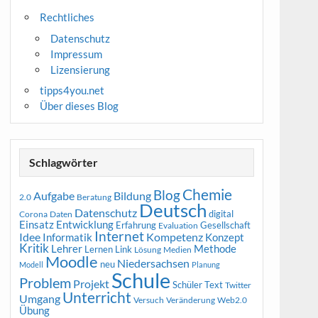
Rechtliches
Datenschutz
Impressum
Lizensierung
tipps4you.net
Über dieses Blog
Schlagwörter
Chemie
Blog
Aufgabe
Bildung
2.0
Beratung
Deutsch
Datenschutz
digital
Corona
Daten
Entwicklung
Einsatz
Erfahrung
Gesellschaft
Evaluation
Internet
Idee
Informatik
Kompetenz
Konzept
Kritik
Methode
Lehrer
Lernen
Link
Medien
Lösung
Moodle
Niedersachsen
neu
Modell
Planung
Schule
Problem
Projekt
Schüler
Text
Twitter
Unterricht
Umgang
Versuch
Web2.0
Veränderung
Übung