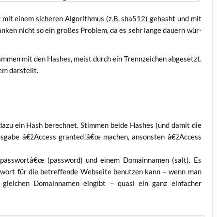
er mit einem siche­ren Algo­rith­mus (z.B. sha512) gehasht und mit
n­ken nicht so ein gro­ßes Pro­blem, da es sehr lan­ge dau­ern wür­
sam­men mit den Hash­es, meist durch ein Trenn­zei­chen abge­setzt.
em darstellt.
dazu ein Hash berech­net. Stim­men bei­de Hash­es (und damit die
 Aus­ga­be â€žAccess granted!â€œ machen, ansons­ten â€žAccess
passwortâ€œ (pass­word) und einem Domain­na­men (salt). Es
wort für die betref­fen­de Web­sei­te benut­zen kann – wenn man
glei­chen Domain­na­men ein­gibt – qua­si ein ganz ein­fa­cher