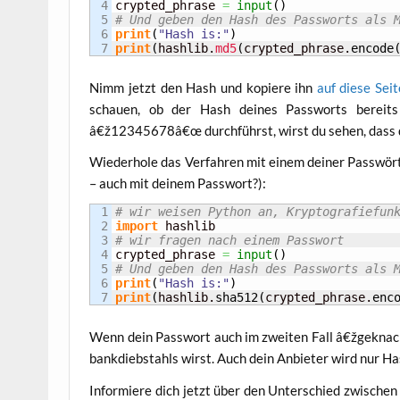
4

crypted_phrase 
=
input
(
)
5

# Und geben den Hash des Passworts als 
6

print
(
"Hash is:"
)
print
(
hashlib.
md5
(
crypted_phrase.
encode
Nimm jetzt den Hash und kopie­re ihn
auf die­se Sei­
schau­en, ob der Hash dei­nes Pass­worts berei
â€ž12345678â€œ durch­führst, wirst du sehen, dass
Wie­der­ho­le das Ver­fah­ren mit einem dei­ner Pass­
– auch mit dei­nem Passwort?):
1

# wir weisen Python an, Kryptografiefun
2

import
3

# wir fragen nach einem Passwort
4

crypted_phrase 
=
input
(
)
5

# Und geben den Hash des Passworts als 
6

print
(
"Hash is:"
)
print
(
hashlib.
sha512
(
crypted_phrase.
enc
Wenn dein Pass­wort auch im zwei­ten Fall â€žgeknac
bank­dieb­stahls wirst. Auch dein Anbie­ter wird nur Ha
Infor­mie­re dich jetzt über den Unter­schied zwi­sche