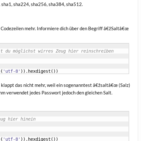
5, sha1, sha224, sha256, sha384, sha512.
 Code­zei­len mehr. Infor­mie­re dich über den Begriff â€žSaltâ€œ
st du möglichst wirres Zeug hier reinschreiben
e
(
'utf-8'
)
)
.
hexdigest
(
)
)
, klappt das nicht mehr, weil ein soge­nann­test â€žsaltâ€œ (Salz)
mm ver­wen­det jedes Pass­wort jedoch den glei­chen Salt.
eug hier hinein
e
(
'utf-8'
)
)
.
hexdigest
(
)
)