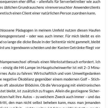
se­quen­zen eher dif­fus – allen­falls für Ser­ver­be­trei­ber wie auch
s übli­chen Grund­rau­schens viren­ver­seuch­ter Anwen­der­cli­ents
­re­tisch einen Cli­ent einer natür­li­chen Per­son zuord­nen kann.
schlos­se­ne Päd­ago­gen in mei­nem Umfeld nut­zen die­sen Hau­fen
ti­ons­ge­gen­stand – oder was auch immer. Für mich bleibt es ein
 so lan­ge die dicke Beu­le in der Sei­ten­tür nicht gam­melt, bleibt
wird uns irgend­wann schei­den und der Kas­ten Geträn­ke fliegt vor
­lam­pen­wech­sel oft­mals einen Werk­statt­be­such erfor­dert. Ich
– ein­zig die H4-Lam­pe im Haupt­schein­wer­fer ist mit 2–3 Minu­
r­nes Auto zu fah­ren: Wirt­schaft­lich und vom Umwelt­ge­dan­ken
nega­ti­ve Öko­bi­lanz gegen­über einem moder­nen Golf – Stich­
s oft abso­lu­ter Blöd­sinn. Ob die Ver­sor­gung mit elek­tro­ni­schen
tet bleibt, ist zusätz­lich zu fra­gen. Allein die gestie­ge­ne Sicher­
benut­zen halt ihre Autos – zu wel­chem Zweck auch immer – und das
­tritt, den man nicht selbst behe­ben kann, muss man jeman­den