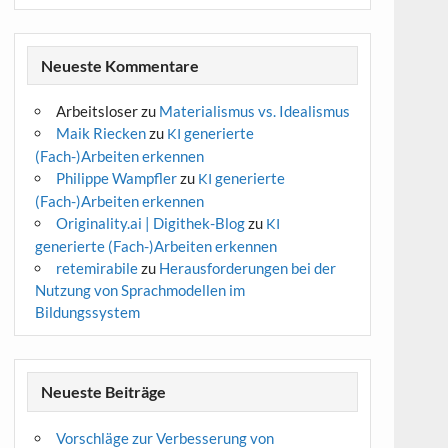
Neueste Kommentare
Arbeitsloser
zu
Materialismus vs. Idealismus
Maik Riecken
zu
generierte
KI
(Fach-)Arbeiten erkennen
Philippe Wampfler
zu
generierte
KI
(Fach-)Arbeiten erkennen
Originality.ai | Digithek-Blog
zu
KI
generierte (Fach-)Arbeiten erkennen
retemirabile
zu
Herausforderungen bei der
Nutzung von Sprachmodellen im
Bildungssystem
Neueste Beiträge
Vorschläge zur Verbesserung von