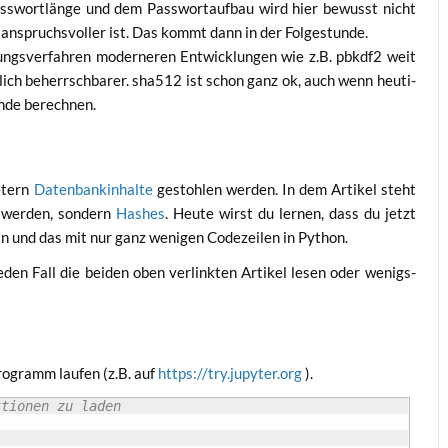
ass­wort­län­ge und dem Pass­wort­auf­bau wird hier bewusst nicht
s anspruchs­vol­ler ist. Das kommt dann in der Folgestunde.
lungs­ver­fah­ren moder­ne­ren Ent­wick­lun­gen wie z.B. pbkdf2 weit
­lich beherrsch­ba­rer. sha512 ist schon ganz ok, auch wenn heu­ti­
un­de berechnen.
e­tern
Daten­bank­in­hal­te
gestoh­len wer­den. In dem Arti­kel steht
n wer­den, son­dern
Hash­es
. Heu­te wirst du ler­nen, dass du jetzt
dIn und das mit nur ganz weni­gen Code­zei­len in Python.
den Fall die bei­den oben ver­link­ten Arti­kel lesen oder wenigs­
ro­gramm lau­fen (z.B. auf
https://try.jupyter.org
).
ktionen zu laden