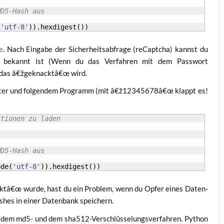
MD5-Hash aus
(
'utf-8'
)
)
.
hexdigest
(
)
)
te
. Nach Ein­ga­be der Sicher­heits­ab­fra­ge (reCaptcha) kannst du
ts bekannt ist (Wenn du das Ver­fah­ren mit dem Pass­wort
 das â€žgeknacktâ€œ wird.
wör­ter und fol­gen­dem Pro­gramm (mit â€ž12345678â€œ klappt es!
ktionen zu laden
MD5-Hash aus
ode
(
'utf-8'
)
)
.
hexdigest
(
)
)
ktâ€œ wur­de, hast du ein Pro­blem, wenn du Opfer eines Daten­
sh­es in einer Daten­bank speichern.
n dem md5- und dem sha512-Ver­schlüs­se­lungs­ver­fah­ren. Python