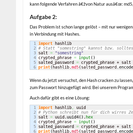
kann fol­gen­de Ver­fah­ren â€žvon Natur ausâ€œ: md
Aufgabe 2:
Das Pro­blem ist schon lan­ge gelöst – mit nur weni­gen
in Ver­bin­dung mit Hashes.
1

import
2

# Statt "somestring" kannst bzw. sollte
3

salt 
=
"somestring"
4

crypted_phrase 
=
input
(
)
5

salted_password 
=
print
(
hashlib.
md5
(
salted_password.
encod
Wenn du jetzt ver­suchst, den Hash cra­cken zu las­sen
zum Pass­wort hin­zu­ge­fügt wird. Bei unse­rem Pro­gra
Auch dafür gibt es eine Lösung:
1

import
 hashlib
,
2

# Python schreibt nun für dich wirres Z
3

salt 
=
 uuid.
uuid4
(
)
.
hex
4

crypted_phrase 
=
input
(
)
5

salted_password 
=
print
(
hashlib.
md5
(
salted_password.
encod