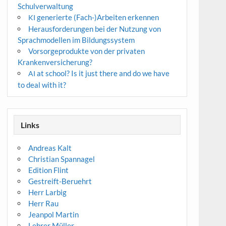
Schulverwaltung
generierte (Fach-)Arbeiten erkennen
KI
Herausforderungen bei der Nutzung von
Sprachmodellen im Bildungssystem
Vorsorgeprodukte von der privaten
Krankenversicherung?
at school? Is it just there and do we have
AI
to deal with it?
Links
Andreas Kalt
Christian Spannagel
Edition Flint
Gestreift-Beruehrt
Herr Larbig
Herr Rau
Jeanpol Martin
Lehrer Müller