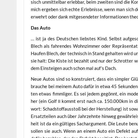
sisch unmit­tel­bar erleb­bar, beim zwei­ten sind die Kon­
mich erge­ben sich ech­te Erleb­nis­se, wenn man sich de
erwehrt oder dank mit­ge­sen­de­ter Infor­ma­tio­nen theo
Das Auto
… ist ja des Deut­schen liebs­tes Kind. Selbst auf­ge­
Blech als fah­ren­des Wohn­zim­mer oder Reprä­sen­ta­
Hau­fen Blech, der tech­nisch in Stand gehal­ten wird und
sie halt: Die Kis­te ist bezahlt und nur der Schrot­ter 
dem Ein­stei­gen auch schon mal auf’s Dach.
Neue Autos sind so kon­stru­iert, dass ein simp­ler Glüh
brau­che bei mei­nem Auto dafür in etwa 45 Sekun­den 
ten etwas fimm­li­ger. Es sei jedem gegönnt, ein mode
her (ein Golf
kommt erst nach ca. 150.000km in die 
II
wort: Schad­stoff­aus­stoß bei der Her­stel­lung) ist sowa
Ersatz­tei­len auch über Jahr­zehn­te hin­weg gewähr­leis­
heit ist da ein gül­ti­ges Sach­ar­gu­ment. Die Leu­te 
sol­len sie auch. Wenn an einem Auto ein Defekt auf