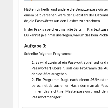
Hät­ten Lin­ke­dIn und ande­re die Benut­zer­pass­wör­t
einem Salt ver­se­hen, wäre der Dieb­stahl der Daten­ba
de, die Pass­wör­ter aus den Hash­es zu errechnen.
In der Pra­xis spei­chert man die Salts im Klar­text zu
Du kannst ja ein­mal über­le­gen, war­um das kein Pro­bl
Aufgabe 3:
Schrei­be fol­gen­de Programme
Es wird zwei­mal ein Pass­wort abge­fragt und 
Pass­wör­ter) über­ein, soll das Pro­gramm die
denied!â€œ ausgeben.
Ein Pro­gramm fragt nach einem â€žMaster
berech­net dar­aus einen Hash, den man als Pass­
immer das rich­ti­ge Mas­ter­pass­wort und den 
Passwortmanager!