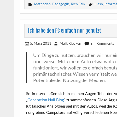
Methoden
,
Pädagogik
,
Tech-Talk
Hash
,
Informa
Ich habe den
einfach nur genutzt
PC
5. März 2011
Maik Riecken
Ein Kommentar
Um Din­ge zu nut­zen, brau­chen wir nur ein
ti­ons­wei­se. Mit einem Auto etwa wol­le
funk­tio­niert, wir wol­len es ein­fach benut
pri­mär tech­ni­sches Wis­sen ver­mit­telt w
Poten­tia­le der Nut­zung der Medien.
So in etwa lie­ßen sich in mei­nen Augen Tei­le der vor l
„
Gene­ra­ti­on Null Blog
“ zusam­men­fas­sen. Die­se Argu
lut fal­sches Ana­log­bei­spiel mit den Autos, weil die 
nung eines Com­pu­ters auf völ­lig ver­schie­de­nen Ebe­n