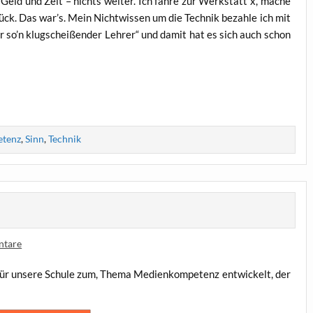
 Geld und Zeit – nichts wei­ter. Ich fah­re zur Werk­statt x, mache
ck. Das war’s. Mein Nicht­wis­sen um die Tech­nik bezah­le ich mit
r so’n klug­schei­ßen­der Leh­rer“ und damit hat es sich auch schon
tenz
,
Sinn
,
Technik
ntare
ür unse­re Schu­le zum, The­ma Medi­en­kom­pe­tenz ent­wi­ckelt, der