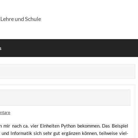
 Lehre und Schule
s
ntare
von mir nach ca. vier Ein­hei­ten Python bekom­men. Das Bei­spiel
und Infor­ma­tik sich sehr gut ergän­zen kön­nen, teil­wei­se viel­