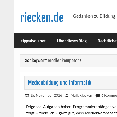
Skip
to
content
riecken.de
Gedanken zu Bildung,
tipps4you.net
Über dieses Blog
Rechtliche
Schlagwort:
Medienkompetenz
Medienbildung und Informatik
15. November 2016
Maik Riecken
6 Komme
Fol­gen­de Auf­ga­ben haben Pro­gram­mier­an­fän­ger 
zeigt – fin­de ich – ganz gut, dass Medi­en­kom­pe­tenz 