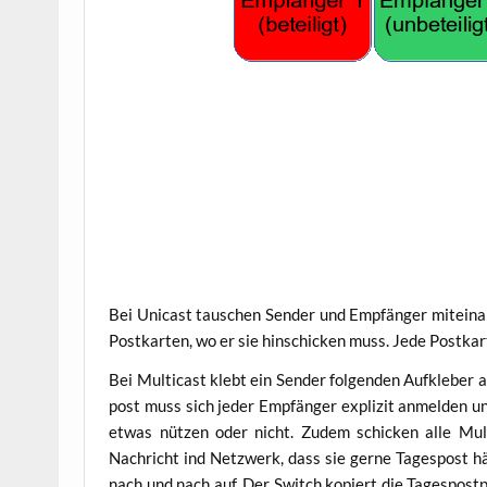
Bei Uni­cast tau­schen Sen­der und Emp­fän­ger mit­ein­
Post­kar­ten, wo er sie hin­schi­cken muss. Jede Post­k
Bei Mul­ti­cast klebt ein Sen­der fol­gen­den Auf­kle­ber 
post muss sich jeder Emp­fän­ger expli­zit anmel­den u
etwas nüt­zen oder nicht. Zudem schi­cken alle Mul­ti­
Nach­richt ind Netz­werk, dass sie ger­ne Tages­post hät
nach und nach auf. Der Switch kopiert die Tages­post­pos