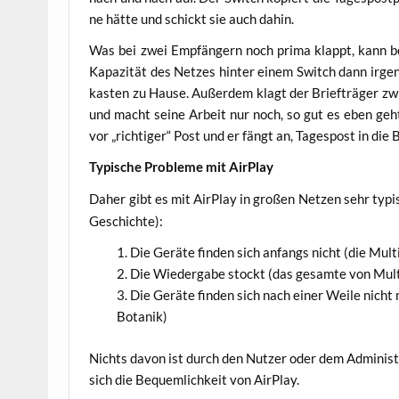
ne hät­te und schickt sie auch dahin.
Was bei zwei Emp­fän­gern noch pri­ma klappt, kann be
Kapa­zi­tät des Net­zes hin­ter einem Switch dann irgen
kas­ten zu Hau­se. Außer­dem klagt der Brief­trä­ger 
und macht sei­ne Arbeit nur noch, so gut es eben geh
vor „rich­ti­ger“ Post und er fängt an, Tages­post in die
Typi­sche Pro­ble­me mit AirPlay
Daher gibt es mit Air­Play in gro­ßen Net­zen sehr typi
Geschichte):
Die Gerä­te fin­den sich anfangs nicht (die Mul­t
Die Wie­der­ga­be stockt (das gesam­te von Mul­ti
Die Gerä­te fin­den sich nach einer Wei­le nicht 
Botanik)
Nichts davon ist durch den Nut­zer oder dem Admi­nis­tr
sich die Bequem­lich­keit von AirPlay.