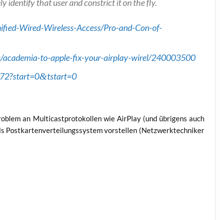
y iden­ti­fy that user and con­strict it on the fly.
ified-Wired-Wireless-Access/Pro-and-Con-of-
/academia-to-apple-fix-your-airplay-wirel/240003500
172?start=0
&
tstart=0
blem an Mul­ti­cast­pro­to­kol­len wie Air­Play (und übri­gens auch
 Post­kar­ten­ver­tei­lungs­sys­tem vor­stel­len (Netz­werk­tech­ni­ker