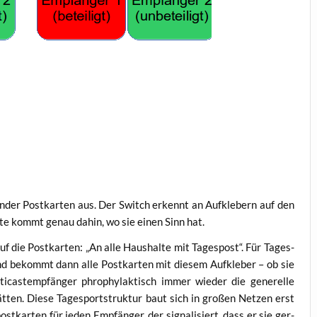
an­der Post­kar­ten aus. Der Switch erkennt an Auf­kle­bern auf den
ar­te kommt genau dahin, wo sie einen Sinn hat.
auf die Post­kar­ten: „An alle Haus­hal­te mit Tages­post“. Für Tages­
nd bekommt dann alle Post­kar­ten mit die­sem Auf­kle­ber – ob sie
cast­emp­fän­ger phro­phy­lak­tisch immer wie­der die gene­rel­le
­ten. Die­se Tages­port­struk­tur baut sich in gro­ßen Net­zen erst
t­kar­ten für jeden Emp­fän­ger, der signa­li­siert, dass er sie ger­