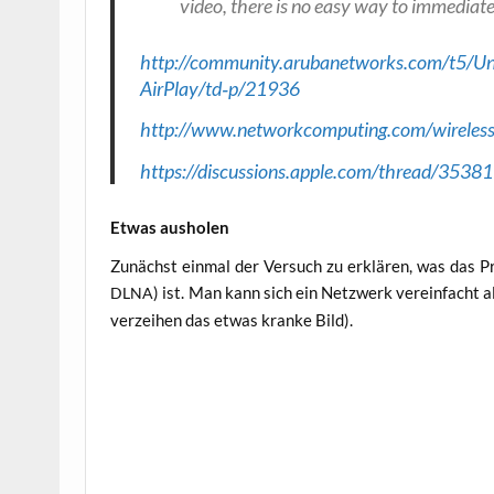
video, the­re is no easy way to imme­dia­te­l
http://community.arubanetworks.com/t5/Un
AirPlay/td‑p/21936
http://www.networkcomputing.com/wireless
https://discussions.apple.com/thread/3538
Etwas aus­ho­len
Zunächst ein­mal der Ver­such zu erklä­ren, was das Pro­
) ist. Man kann sich ein Netz­werk ver­ein­facht als
DLNA
ver­zei­hen das etwas kran­ke Bild).