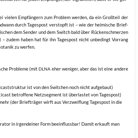
i vie­len Emp­fän­gern zum Pro­blem wer­den, da ein Groß­teil der
d­wann durch Tages­post ver­stopft ist – wie der hei­mi­sche Brief­
zwi­schen dem Sen­der und dem Switch bald über Rücken­schmer­zen
t – zudem haben hat für ihn Tages­post nicht unbe­dingt Vor­rang
 Bota­nik zu werfen.
­sche Pro­ble­me (mit
eher weni­ger, aber das ist eine ande­re
DLNA
i­cast­struk­tur ist von den Swit­chen noch nicht aufgebaut)
­cast betrof­fe­ne Netz­seg­ment ist über­las­tet von Tagespost)
mehr (der Brief­trä­ger wirft aus Ver­zweif­lung Tages­post in die
a­tor in irgend­ei­ner Form beein­fluss­bar! Damit erkauft man