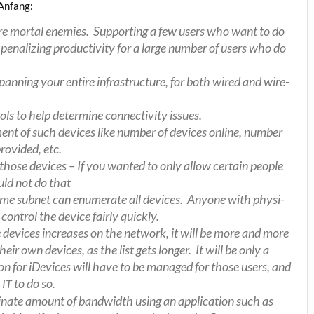
 Anfang:
are mor­tal enemies. Sup­port­ing a few users who want to do
pena­li­zing pro­duc­ti­vi­ty for a lar­ge num­ber of users who do
span­ning your enti­re infra­struc­tu­re, for both wired and wire­
s to help deter­mi­ne con­nec­ti­vi­ty issues.
­ment of such devices like num­ber of devices online, num­ber
ro­vi­ded, etc.
r tho­se devices – If you wan­ted to only allow cer­tain peo­p­le
uld not do that
same sub­net can enu­me­ra­te all devices. Anyo­ne with phy­si­
con­trol the device fair­ly quickly.
e devices increa­ses on the net­work, it will be more and more
their own devices, as the list gets lon­ger. It will be only a
on for iDe­vices will have to be mana­ged for tho­se users, and
n
to do so.
IT
di­na­te amount of band­width using an appli­ca­ti­on such as