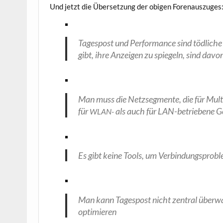
Und jetzt die Über­set­zung der obi­gen Forenauszuges
Tages­post und Per­for­mance sind töd­li­c
gibt, ihre Anzei­gen zu spie­geln, sind davon
Man muss die Netz­seg­men­te, die für Mul­ti
für
als auch für LAN-betrie­be­ne G
WLAN-
Es gibt kei­ne Tools, um Ver­bin­dungs­pro­
Man kann Tages­post nicht zen­tral über­wa­
optimieren