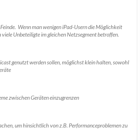
:
he Fein­de. Wenn man weni­gen iPad-Usern die Mög­lich­keit
 vie­le Unbe­tei­lig­te im glei­chen Netz­seg­ment betroffen.
­cast genutzt wer­den sol­len, mög­lichst klein hal­ten, sowohl
eräte
ble­me zwi­schen Gerä­ten einzugrenzen
chen, um hin­sicht­lich von z.B. Per­for­man­ce­pro­ble­men zu