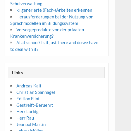
Schulverwaltung
generierte (Fach-)Arbeiten erkennen
KI
Herausforderungen bei der Nutzung von
Sprachmodellen im Bildungssystem
Vorsorgeprodukte von der privaten
Krankenversicherung?
at school? Is it just there and do we have
AI
to deal with it?
Links
Andreas Kalt
Christian Spannagel
Edition Flint
Gestreift-Beruehrt
Herr Larbig
Herr Rau
Jeanpol Martin
Lehrer Müller