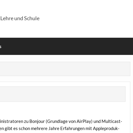
 Lehre und Schule
s
nis­tra­to­ren zu Bon­jour (Grund­la­ge von Air­Play) und Mul­ti­cast­
a­ten gibt es schon meh­re­re Jah­re Erfah­run­gen mit App­le­pro­duk­