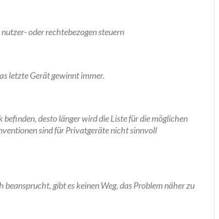
ut­zer- oder rech­te­be­zo­gen steuern
 Das letz­te Gerät gewinnt immer.
efin­den, des­to län­ger wird die Lis­te für die mög­li­chen
­ven­tio­nen sind für Pri­vat­ge­rä­te nicht sinn­voll
ch bean­sprucht, gibt es kei­nen Weg, das Pro­blem näher zu