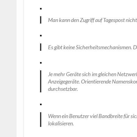
Man kann den Zugriff auf Tages­post nicht n
Es gibt kei­ne Sicher­heits­me­cha­nis­men.
Je mehr Gerä­te sich im glei­chen Netz­werk b
Anzei­ge­ge­rä­te. Ori­en­tie­ren­de Namens­kon
durchsetzbar.
Wenn ein Benut­zer viel Band­brei­te für si
lokalisieren.