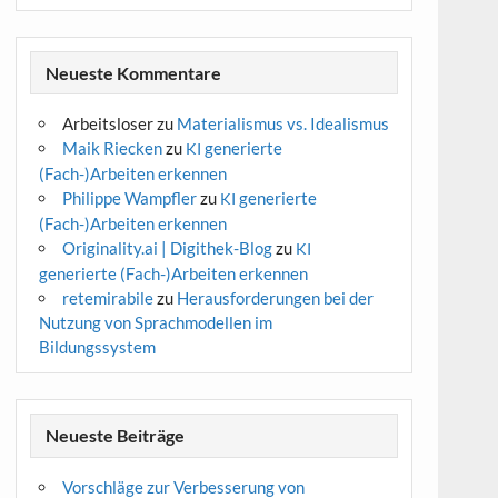
Neueste Kommentare
Arbeitsloser
zu
Materialismus vs. Idealismus
Maik Riecken
zu
generierte
KI
(Fach-)Arbeiten erkennen
Philippe Wampfler
zu
generierte
KI
(Fach-)Arbeiten erkennen
Originality.ai | Digithek-Blog
zu
KI
generierte (Fach-)Arbeiten erkennen
retemirabile
zu
Herausforderungen bei der
Nutzung von Sprachmodellen im
Bildungssystem
Neueste Beiträge
Vorschläge zur Verbesserung von