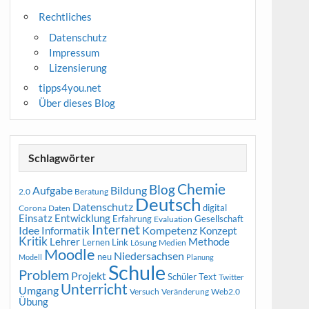
Rechtliches
Datenschutz
Impressum
Lizensierung
tipps4you.net
Über dieses Blog
Schlagwörter
Chemie
Blog
Aufgabe
Bildung
2.0
Beratung
Deutsch
Datenschutz
digital
Corona
Daten
Entwicklung
Einsatz
Erfahrung
Gesellschaft
Evaluation
Internet
Idee
Informatik
Kompetenz
Konzept
Kritik
Methode
Lehrer
Lernen
Link
Medien
Lösung
Moodle
Niedersachsen
neu
Modell
Planung
Schule
Problem
Projekt
Schüler
Text
Twitter
Unterricht
Umgang
Versuch
Web2.0
Veränderung
Übung