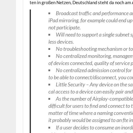
ten in gro­ßen Net­zen, Deutsch­land steht da noch am
Broad­cast traf­fic and per­for­mance 
iPad mir­ro­ring, for exam­p­le could end up 
not participate.
Will need to sup­port a sin­gle sub­net 
less devices.
No trou­ble­shoo­ting mecha­nism or tool
No cen­tra­li­zed moni­to­ring, manage
of devices con­nec­ted, qua­li­ty of ser­vice p
No cen­tra­li­zed admis­si­on con­trol fo
to be able to connect/disconnect, you co
Litt­le Secu­ri­ty – Any device on the 
cal access to a device can easi­ly pair and 
As the num­ber of Air­play-com­pa­ti­bl
dif­fi­cult for users to find and con­nect to 
mat­ter of time whe­re a naming con­ven­ti­
it pro­ba­b­ly would be assi­gned to an fte i
If a user deci­des to con­su­me an inor­