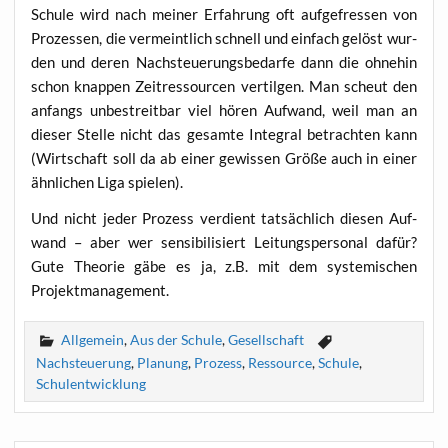
Schu­le wird nach mei­ner Erfah­rung oft auf­ge­fres­sen von
Pro­zes­sen, die ver­meint­lich schnell und ein­fach gelöst wur­
den und deren Nach­steue­rungs­be­dar­fe dann die ohne­hin
schon knap­pen Zeit­res­sour­cen ver­til­gen. Man scheut den
anfangs unbe­streit­bar viel hören Auf­wand, weil man an
die­ser Stel­le nicht das gesam­te Inte­gral betrach­ten kann
(Wirt­schaft soll da ab einer gewis­sen Grö­ße auch in einer
ähn­li­chen Liga spielen).
Und nicht jeder Pro­zess ver­dient tat­säch­lich die­sen Auf­
wand – aber wer sen­si­bi­li­siert Lei­tungs­per­so­nal dafür?
Gute Theo­rie gäbe es ja, z.B. mit dem sys­te­mi­schen
Projektmanagement.
Allgemein
,
Aus der Schule
,
Gesellschaft
Nachsteuerung
,
Planung
,
Prozess
,
Ressource
,
Schule
,
Schulentwicklung