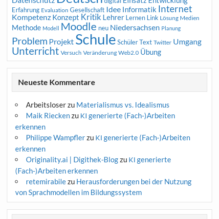
Einsatz
digital
Internet
Idee
Informatik
Erfahrung
Gesellschaft
Evaluation
Kritik
Kompetenz
Konzept
Lehrer
Lernen
Link
Medien
Lösung
Moodle
Niedersachsen
Methode
neu
Modell
Planung
Schule
Problem
Projekt
Umgang
Schüler
Text
Twitter
Unterricht
Übung
Versuch
Web2.0
Veränderung
Neueste Kommentare
Arbeitsloser
zu
Materialismus vs. Idealismus
Maik Riecken
zu
generierte (Fach-)Arbeiten
KI
erkennen
Philippe Wampfler
zu
generierte (Fach-)Arbeiten
KI
erkennen
Originality.ai | Digithek-Blog
zu
generierte
KI
(Fach-)Arbeiten erkennen
retemirabile
zu
Herausforderungen bei der Nutzung
von Sprachmodellen im Bildungssystem