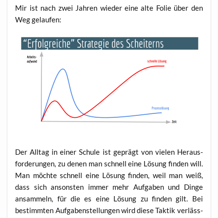
Mir ist nach zwei Jah­ren wie­der eine alte Folie über den
Weg gelau­fen:
Der All­tag in einer Schu­le ist geprägt von vie­len Her­aus­
for­de­run­gen, zu denen man schnell eine Lösung fin­den will.
Man möch­te schnell eine Lösung fin­den, weil man weiß,
dass sich ansons­ten immer mehr Auf­ga­ben und Din­ge
ansam­meln, für die es eine Lösung zu fin­den gilt. Bei
bestimm­ten Auf­ga­ben­stel­lun­gen wird die­se Tak­tik ver­läss­