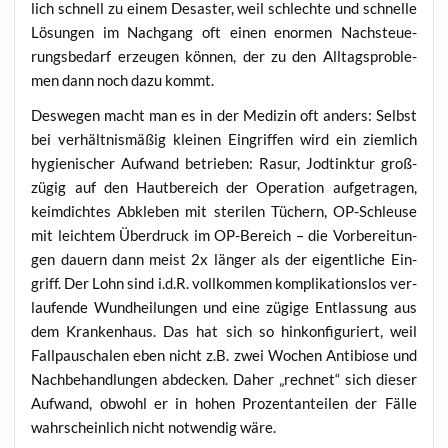
lich schnell zu einem Desas­ter, weil schlech­te und schnel­le
Lösun­gen im Nach­gang oft einen enor­men Nach­steue­
rungs­be­darf erzeu­gen kön­nen, der zu den All­tags­pro­ble­
men dann noch dazu kommt.
Des­we­gen macht man es in der Medi­zin oft anders: Selbst
bei ver­hält­nis­mä­ßig klei­nen Ein­grif­fen wird ein ziem­lich
hygie­ni­scher Auf­wand betrie­ben: Rasur, Jod­tink­tur groß­
zü­gig auf den Haut­be­reich der Ope­ra­ti­on auf­ge­tra­gen,
keim­dich­tes Abkle­ben mit ste­ri­len Tüchern, OP-Schleu­se
mit leich­tem Über­druck im OP-Bereich – die Vor­be­rei­tun­
gen dau­ern dann meist 2x län­ger als der eigent­li­che Ein­
griff. Der Lohn sind i.d.R. voll­kom­men kom­pli­ka­ti­ons­los ver­
lau­fen­de Wund­hei­lun­gen und eine zügi­ge Ent­las­sung aus
dem Kran­ken­haus. Das hat sich so hin­kon­fi­gu­riert, weil
Fall­pau­scha­len eben nicht z.B. zwei Wochen Anti­bio­se und
Nach­be­hand­lun­gen abde­cken. Daher „rech­net“ sich die­ser
Auf­wand, obwohl er in hohen Pro­zent­an­tei­len der Fäl­le
wahr­schein­lich nicht not­wen­dig wäre.