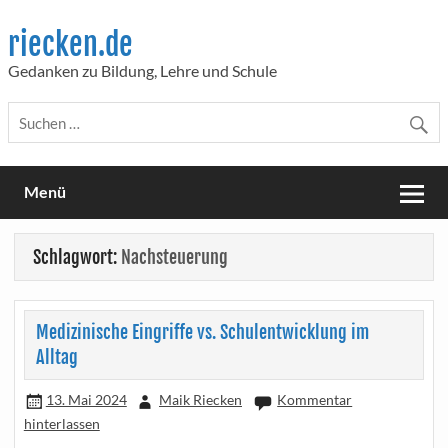
Skip
to
riecken.de
content
Gedanken zu Bildung, Lehre und Schule
Menü
Schlagwort:
Nachsteuerung
Medizinische Eingriffe vs. Schulentwicklung im
Alltag
13. Mai 2024
Maik Riecken
Kommentar
hinterlassen